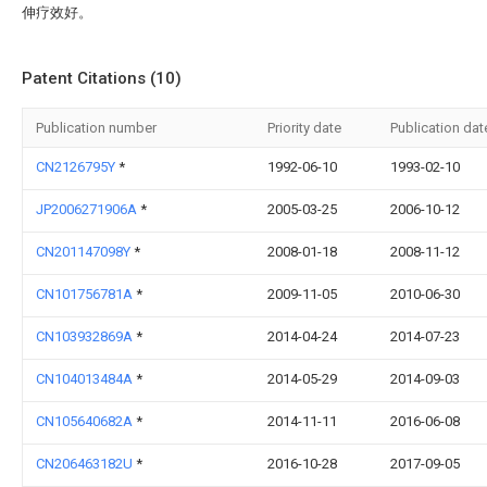
伸疗效好。
Patent Citations (10)
Publication number
Priority date
Publication dat
CN2126795Y
*
1992-06-10
1993-02-10
JP2006271906A
*
2005-03-25
2006-10-12
CN201147098Y
*
2008-01-18
2008-11-12
CN101756781A
*
2009-11-05
2010-06-30
CN103932869A
*
2014-04-24
2014-07-23
CN104013484A
*
2014-05-29
2014-09-03
CN105640682A
*
2014-11-11
2016-06-08
CN206463182U
*
2016-10-28
2017-09-05