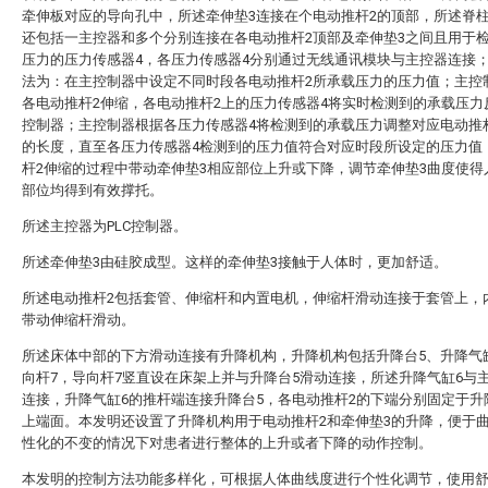
牵伸板对应的导向孔中，所述牵伸垫3连接在个电动推杆2的顶部，所述脊
还包括一主控器和多个分别连接在各电动推杆2顶部及牵伸垫3之间且用于
压力的压力传感器4，各压力传感器4分别通过无线通讯模块与主控器连接
法为：在主控制器中设定不同时段各电动推杆2所承载压力的压力值；主控
各电动推杆2伸缩，各电动推杆2上的压力传感器4将实时检测到的承载压力
控制器；主控制器根据各压力传感器4将检测到的承载压力调整对应电动推
的长度，直至各压力传感器4检测到的压力值符合对应时段所设定的压力值
杆2伸缩的过程中带动牵伸垫3相应部位上升或下降，调节牵伸垫3曲度使得
部位均得到有效撑托。
所述主控器为PLC控制器。
所述牵伸垫3由硅胶成型。这样的牵伸垫3接触于人体时，更加舒适。
所述电动推杆2包括套管、伸缩杆和内置电机，伸缩杆滑动连接于套管上，
带动伸缩杆滑动。
所述床体中部的下方滑动连接有升降机构，升降机构包括升降台5、升降气
向杆7，导向杆7竖直设在床架上并与升降台5滑动连接，所述升降气缸6与
连接，升降气缸6的推杆端连接升降台5，各电动推杆2的下端分别固定于升
上端面。本发明还设置了升降机构用于电动推杆2和牵伸垫3的升降，便于
性化的不变的情况下对患者进行整体的上升或者下降的动作控制。
本发明的控制方法功能多样化，可根据人体曲线度进行个性化调节，使用