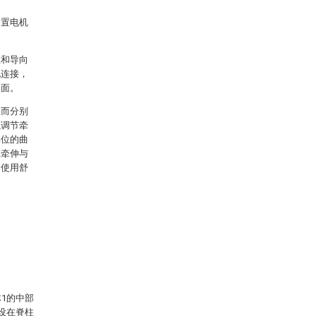
内置电机
缸和导向
电连接，
端面。
从而分别
以调节牵
部位的曲
效牵伸与
，使用舒
1的中部
设在脊柱