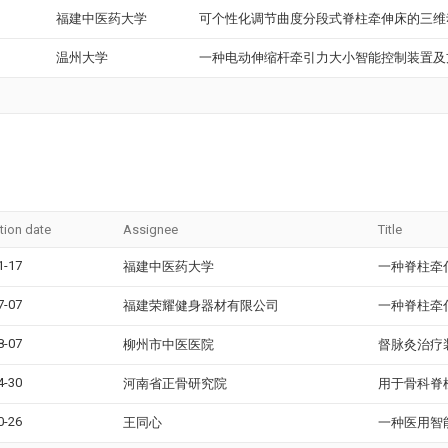
福建中医药大学
可个性化调节曲度分段式脊柱牵伸床的三维
温州大学
一种电动伸缩杆牵引力大小智能控制装置及
tion date
Assignee
Title
1-17
福建中医药大学
一种脊柱牵
7-07
福建荣耀健身器材有限公司
一种脊柱牵
8-07
柳州市中医医院
督脉灸治疗
4-30
河南省正骨研究院
用于骨科脊
0-26
王同心
一种医用智