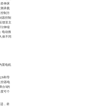
柱牵伸床
检测承载
；控制方
制器控制
反馈至主
杆2伸缩
；电动推
人体不同
内置电机
缸6和导
主控器电
降台5的
曲度可个
舒适，牵