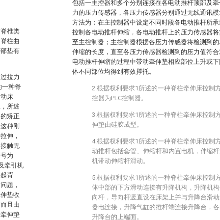
包括一主控器和多个分别连接在各电动推杆顶部及牵
力的压力传感器，各压力传感器分别通过无线通讯模
方法为：在主控制器中设定不同时段各电动推杆所承
对脊椎类
控制各电动推杆伸缩，各电动推杆上的压力传感器将
响脊柱曲
至主控制器；主控制器根据各压力传感器将检测到的
腰部垫有
伸缩的长度，直至各压力传感器检测到的压力值符合
。
电动推杆伸缩的过程中带动牵伸垫相应部位上升或下
体不同部位均得到有效撑托。
通过拉力
的一种脊
2.根据权利要求1所述的一种脊柱牵伸床控制
活动床
控器为PLC控制器。
上，所述
3.根据权利要求1所述的一种脊柱牵伸床控制
好的矫正
伸垫由硅胶成型。
用这种刚
行拉伸，
4.根据权利要求1所述的一种脊柱牵伸床控制
构接触无
动推杆包括套管、伸缩杆和内置电机，伸缩杆
利号为
机带动伸缩杆滑动。
以及牵引机
垫起背
5.根据权利要求1所述的一种脊柱牵伸床控制
术问题，
体中部的下方滑动连接有升降机构，升降机构
牵伸垫收
向杆，导向杆竖直设在床架上并与升降台滑动
，而且由
器电连接，升降气缸的推杆端连接升降台，各
于牵伸垫
升降台的上端面。