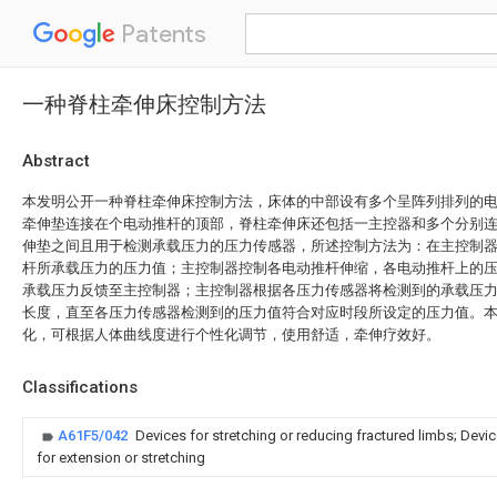
Patents
一种脊柱牵伸床控制方法
Abstract
本发明公开一种脊柱牵伸床控制方法，床体的中部设有多个呈阵列排列的
牵伸垫连接在个电动推杆的顶部，脊柱牵伸床还包括一主控器和多个分别
伸垫之间且用于检测承载压力的压力传感器，所述控制方法为：在主控制
杆所承载压力的压力值；主控制器控制各电动推杆伸缩，各电动推杆上的
承载压力反馈至主控制器；主控制器根据各压力传感器将检测到的承载压
长度，直至各压力传感器检测到的压力值符合对应时段所设定的压力值。
化，可根据人体曲线度进行个性化调节，使用舒适，牵伸疗效好。
Classifications
A61F5/042
Devices for stretching or reducing fractured limbs; Device
for extension or stretching