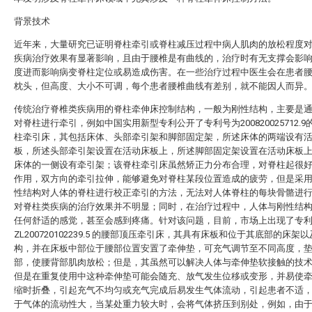
背景技术
近年来，大量研究已证明脊柱牵引或脊柱减压过程中病人肌肉的放松程度
疾病治疗效果有显著影响，且由于腰椎是有曲线的，治疗时有无支撑会影
度进而影响病变脊柱定位或易造成伤害。在一些治疗过程中医生会在患者
枕头，但高度、大小不可调，每个患者腰椎曲线有差别，就不能因人而异
传统治疗脊椎类疾病用的脊柱牵伸床控制结构，一般为刚性结构，主要是
对脊柱进行牵引，例如中国实用新型专利公开了专利号为200820025712.9
柱牵引床，其包括床体、头部牵引架和脚部固定架，所述床体的两端设有
板，所述头部牵引架设置在活动床板上，所述脚部固定架设置在活动床板
床体的一侧设有牵引架；该脊柱牵引床虽然矫正力分布合理，对脊柱起很
作用，双方向的牵引拉伸，能够避免对脊柱某段位置造成的疲劳，但是采
性结构对人体的脊柱进行校正牵引的方法，无法对人体脊柱的每块骨骼进
对脊柱类疾病的治疗效果并不明显；同时，在治疗过程中，人体与刚性结
任何舒适的感觉，甚至会感到疼痛。针对该问题，目前，市场上出现了专
ZL200720102239.5 的腰部顶压牵引床，其具有床板和位于其底部的床架
构，并在床板中部位于腰部位置安置了牵伸垫，可充气调节至不同高度，
部，使腰背部肌肉放松；但是，其虽然可以解决人体与牵伸垫软接触的技
但是在重复使用中这种牵伸垫可能会随充、放气发生位移或变形，并易使
缩时折叠，引起充气不均匀或充气完成后易发生气体流动，引起患者不适
于气体的流动性大，当某处重力较大时，会将气体挤压到别处，例如，由