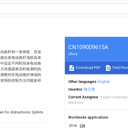
CN109009615A
电动推杆和一牵伸垫，所述
China
连接在各电动推杆顶部及牵
器中设定不同时段各电动推
Download PDF
Find Prior
压力传感器将实时检测到的
力调整对应电动推杆伸缩的
本发明的控制方法功能多样
Other languages
English
Inventor
陈立典
Current Assignee
Fujian University
Medicine
s for distractions; Splints
Worldwide applications
2018
CN