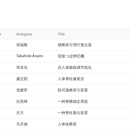
e
Assignee
Title
张福敬
颈椎牵引理疗复位器
Takahide Asami
背面つぼ押圧機
邓卓光
仿人体曲线调节枕头
虞正阳
人体脊柱修复仪
党建军
卧式颈椎牵引装置
任宪锋
一种脊椎稳定系统
吕方
一种脊柱复位装置
马天驰
人体练椎床