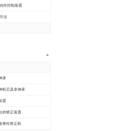
动作控制装置
方法
伸床
伸机芯及牵伸床
装置
柱的矫正装置
能脊柱矫正机