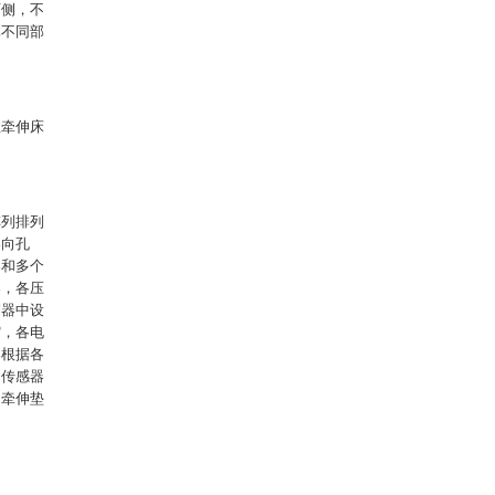
两侧，不
体不同部
柱牵伸床
阵列排列
导向孔
器和多个
器，各压
制器中设
缩，各电
器根据各
力传感器
动牵伸垫
。