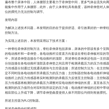
遍布整个床体中段，人体腰部主要着力于牵伸垫中间，更多气体会流失向
能集中作用于人体腰部，此外，由于人体脊柱具有曲度，该种牵伸垫对人
位的撑托力无法控制与调节。
发明内容
为解决上述技术问题，本发明的目的在于提供舒适、牵引效果好的一种脊
控制方法。
为实现上述目的，本发明采用以下技术方案：
一种脊柱牵伸床控制方法，脊柱牵伸床包括床体，床体的中部设有多个呈
的电动推杆和一牵伸垫，各电动推杆沿竖直方向套设在脊柱牵伸板对应的
中，所述牵伸垫连接在个电动推杆的顶部，所述脊柱牵伸床还包括一主控
分别连接在各电动推杆顶部及牵伸垫之间且用于检测承载压力的压力传感
力传感器分别通过无线通讯模块与主控器连接；所述控制方法为：在主控
定不同时段各电动推杆所承载压力的压力值；主控制器控制各电动推杆伸
动推杆上的压力传感器将实时检测到的承载压力反馈至主控制器；主控制
压力传感器将检测到的承载压力调整对应电动推杆伸缩的长度，直至各压
检测到的压力值符合对应时段所设定的压力值；电动推杆伸缩的过程中带
相应部位上升或下降，调节牵伸垫曲度使得人体不同部位均得到有效撑托
所述主控器为PLC控制器。
所述牵伸垫由硅胶成型。