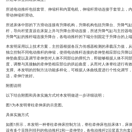
所述电动推杆包括套管、伸缩杆和内置电机，伸缩杆滑动连接于套管上，
带动伸缩杆滑动。
所述床体中部的下方滑动连接有升降机构，升降机构包括升降台、升降气
杆，导向杆竖直设在床架上并与升降台滑动连接，所述升降气缸与主控器
升降气缸的推杆端连接升降台，各电动推杆的下端分别固定于升降台的上
本发明采用以上技术方案，主控器根据各压力传感器检测的承载压力值，
独立控制不同电动推杆的伸缩，使得电动推杆连接的牵伸垫相应部位升降
伸垫曲度以及调节牵伸垫对人体不同部位的撑托力，即能够根据人体不同
度，调整与其接触的牵伸垫相应部位的拱起曲度，从而对人体脊柱进行有
支撑。本发明的控制方法功能多样化，可根据人体曲线度进行个性化调节
适，牵伸疗效好。
附图说明
以下结合附图和具体实施方式对本发明做进一步详细说明；
图1为本发明脊柱牵伸床的示意图。
具体实施方式
如图1所示，本发明一种脊柱牵伸床控制方法，脊柱牵伸床包括床体1，床体
设有多个呈阵列排列的电动推杆2和一牵伸垫3，各电动推杆2沿竖直方向套