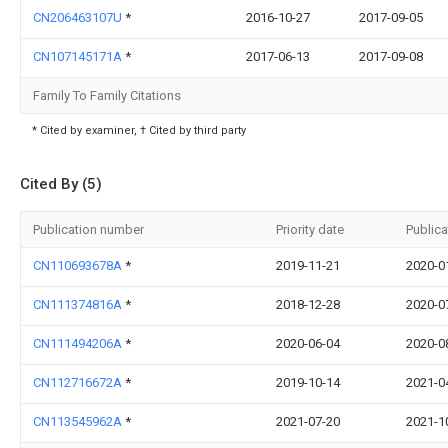
CN206463107U
*
2016-10-27
2017-09-05
CN107145171A
*
2017-06-13
2017-09-08
Family To Family Citations
* Cited by examiner, † Cited by third party
Cited By (5)
Publication number
Priority date
Publica
CN110693678A
*
2019-11-21
2020-0
CN111374816A
*
2018-12-28
2020-0
CN111494206A
*
2020-06-04
2020-0
CN112716672A
*
2019-10-14
2021-0
CN113545962A
*
2021-07-20
2021-1