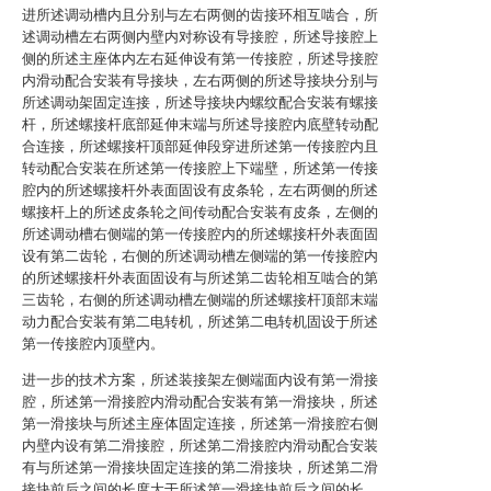
进所述调动槽内且分别与左右两侧的齿接环相互啮合，所
述调动槽左右两侧内壁内对称设有导接腔，所述导接腔上
侧的所述主座体内左右延伸设有第一传接腔，所述导接腔
内滑动配合安装有导接块，左右两侧的所述导接块分别与
所述调动架固定连接，所述导接块内螺纹配合安装有螺接
杆，所述螺接杆底部延伸末端与所述导接腔内底壁转动配
合连接，所述螺接杆顶部延伸段穿进所述第一传接腔内且
转动配合安装在所述第一传接腔上下端壁，所述第一传接
腔内的所述螺接杆外表面固设有皮条轮，左右两侧的所述
螺接杆上的所述皮条轮之间传动配合安装有皮条，左侧的
所述调动槽右侧端的第一传接腔内的所述螺接杆外表面固
设有第二齿轮，右侧的所述调动槽左侧端的第一传接腔内
的所述螺接杆外表面固设有与所述第二齿轮相互啮合的第
三齿轮，右侧的所述调动槽左侧端的所述螺接杆顶部末端
动力配合安装有第二电转机，所述第二电转机固设于所述
第一传接腔内顶壁内。
进一步的技术方案，所述装接架左侧端面内设有第一滑接
腔，所述第一滑接腔内滑动配合安装有第一滑接块，所述
第一滑接块与所述主座体固定连接，所述第一滑接腔右侧
内壁内设有第二滑接腔，所述第二滑接腔内滑动配合安装
有与所述第一滑接块固定连接的第二滑接块，所述第二滑
接块前后之间的长度大于所述第一滑接块前后之间的长