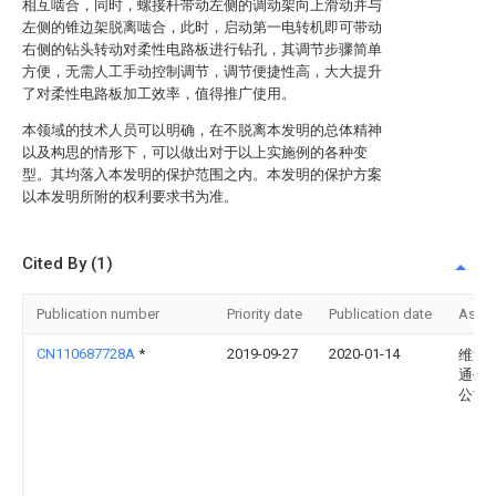
相互啮合，同时，螺接杆带动左侧的调动架向上滑动并与
左侧的锥边架脱离啮合，此时，启动第一电转机即可带动
右侧的钻头转动对柔性电路板进行钻孔，其调节步骤简单
方便，无需人工手动控制调节，调节便捷性高，大大提升
了对柔性电路板加工效率，值得推广使用。
本领域的技术人员可以明确，在不脱离本发明的总体精神
以及构思的情形下，可以做出对于以上实施例的各种变
型。其均落入本发明的保护范围之内。本发明的保护方案
以本发明所附的权利要求书为准。
Cited By (1)
Publication number
Priority date
Publication date
Assi
CN110687728A
*
2019-09-27
2020-01-14
维沃
通信
公司