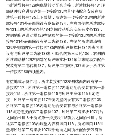
与所述导接腔128内底壁转动配合连接，所述螺接杆131顶
部延伸段穿进所述第一传接腔135内且转动配合安装在所
述第一传接腔135上下端壁，所述第一传接腔135内的所述
螺接杆131外表面固设有皮条轮134，左右两侧的所述螺接
杆131上的所述皮条轮134之间传动配合安装有皮条133，
左侧的所述调动槽129右侧端的第一传接腔135内的所述螺
接杆131外表面固设有第二齿轮138，右侧的所述调动槽
129左侧端的第一传接腔135内的所述螺接杆131外表面固
设有与所述第二齿轮138相互啮合的第三齿轮136，右侧的
所述调动槽129左侧端的所述螺接杆131顶部末端动力配合
安装有第二电转机137，所述第二电转机137固设于所述第
一传接腔135内顶壁内。
有益地或示例性地，所述装接架112左侧端面内设有第一
滑接腔117，所述第一滑接腔117内滑动配合安装有第一滑
接块115，所述第一滑接块115与所述主座体116固定连
接，所述第一滑接腔117右侧内壁内设有第二滑接腔103，
所述第二滑接腔103内滑动配合安装有与所述第一滑接块
115固定连接的第二滑接块107，所述第二滑接块107前后
之间的长度大于所述第一滑接块115前后之间的长度，所
述第二滑接腔103内底壁内设有凹口118，所述凹口118底
壁与所述第二滑接块107底部端面之间顶压配合安装有压