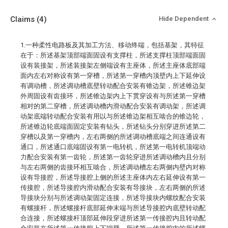
Claims
(4)
Hide Dependent
1.一种柔性电路板及其加工方法、移动终端，包括基架，其特征
在于：所述基架顶部端面固设有支撑柱，所述支撑柱顶部端面固
设有装接架，所述装接架左侧端设有主座体，所述主座体底部端
面内左右对称设有第一穿槽，所述第一穿槽内顶壁内上下延伸设
有调动槽，所述调动槽底壁转动配合安装有锥边架，所述锥边架
外周固设有齿接环，所述锥边架内上下贯穿设有与所述第一穿槽
相对的第二穿槽，所述调动槽内滑动配合安装有调动架，所述调
动架底端转动配合安装有用以与所述锥边架相互啮合的锥边轮，
所述锥边轮底端面固定安装有钻头，所述钻头分别穿进所述第二
穿槽以及第一穿槽内，左右两侧的所述调动槽底端之间连通设有
通口，所述通口底端固设有第一电转机，所述第一电转机顶端动
力配合安装有第一齿轮，所述第一齿轮穿进所述调动槽内且分别
与左右两侧的齿接环相互啮合，所述调动槽左右两侧内壁内对称
设有导接腔，所述导接腔上侧的所述主座体内左右延伸设有第一
传接腔，所述导接腔内滑动配合安装有导接块，左右两侧的所述
导接块分别与所述调动架固定连接，所述导接块内螺纹配合安装
有螺接杆，所述螺接杆底部延伸末端与所述导接腔内底壁转动配
合连接，所述螺接杆顶部延伸段穿进所述第一传接腔内且转动配