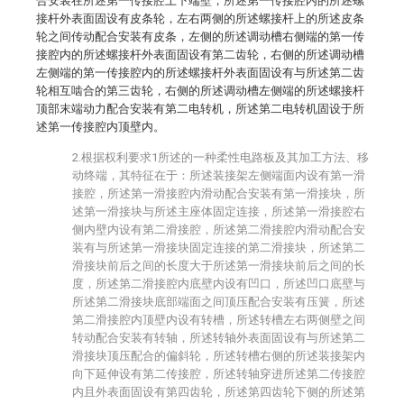
合安装在所述第一传接腔上下端壁，所述第一传接腔内的所述螺
接杆外表面固设有皮条轮，左右两侧的所述螺接杆上的所述皮条
轮之间传动配合安装有皮条，左侧的所述调动槽右侧端的第一传
接腔内的所述螺接杆外表面固设有第二齿轮，右侧的所述调动槽
左侧端的第一传接腔内的所述螺接杆外表面固设有与所述第二齿
轮相互啮合的第三齿轮，右侧的所述调动槽左侧端的所述螺接杆
顶部末端动力配合安装有第二电转机，所述第二电转机固设于所
述第一传接腔内顶壁内。
2.根据权利要求1所述的一种柔性电路板及其加工方法、移
动终端，其特征在于：所述装接架左侧端面内设有第一滑
接腔，所述第一滑接腔内滑动配合安装有第一滑接块，所
述第一滑接块与所述主座体固定连接，所述第一滑接腔右
侧内壁内设有第二滑接腔，所述第二滑接腔内滑动配合安
装有与所述第一滑接块固定连接的第二滑接块，所述第二
滑接块前后之间的长度大于所述第一滑接块前后之间的长
度，所述第二滑接腔内底壁内设有凹口，所述凹口底壁与
所述第二滑接块底部端面之间顶压配合安装有压簧，所述
第二滑接腔内顶壁内设有转槽，所述转槽左右两侧壁之间
转动配合安装有转轴，所述转轴外表面固设有与所述第二
滑接块顶压配合的偏斜轮，所述转槽右侧的所述装接架内
向下延伸设有第二传接腔，所述转轴穿进所述第二传接腔
内且外表面固设有第四齿轮，所述第四齿轮下侧的所述第