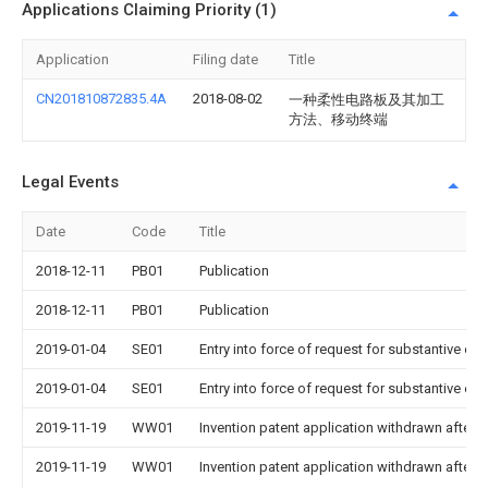
Applications Claiming Priority (1)
Application
Filing date
Title
CN201810872835.4A
2018-08-02
一种柔性电路板及其加工
方法、移动终端
Legal Events
Date
Code
Title
2018-12-11
PB01
Publication
2018-12-11
PB01
Publication
2019-01-04
SE01
Entry into force of request for substantive ex
2019-01-04
SE01
Entry into force of request for substantive ex
2019-11-19
WW01
Invention patent application withdrawn after p
2019-11-19
WW01
Invention patent application withdrawn after p