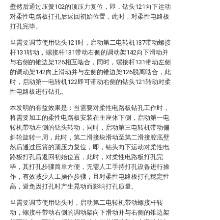
壁然后通过压簧102的顶压力复位，即，钻头121向下运动
对柔性电路板打孔后返回初始位置，此时，对柔性电路板
打孔完毕。
当需要调节使用钻头121时，启动第二电转机137带动螺接
杆131转动，螺接杆131带动右侧的调动架142向下滑动并
与右侧的锥边架126相互啮合，同时，螺接杆131带动左侧
的调动架142向上滑动并与左侧的锥边架126脱离啮合，此
时，启动第一电转机122即可带动右侧的钻头121转动对柔
性电路板进行钻孔。
本发明的有益效果是：当需要对柔性电路板钻孔工作时，
将需要加工的柔性电路板安装在主座体下侧，启动第一电
转机带动左侧的钻头转动，同时，启动第三电转机带动偏
斜轮旋转一周，此时，第二滑接块滑动至第二滑接腔底壁
然后通过压簧的顶压力复位，即，钻头向下运动对柔性电
路板打孔后返回初始位置，此时，对柔性电路板打孔完
毕，其打孔步骤简单方便，无需人工手持打孔设备进行操
作，有效减少人工操作步骤，且对柔性电路板打孔稳定性
高，避免因打孔时产生晃动而影响打孔质量。
当需要调节使用钻头时，启动第二电转机带动螺接杆转
动，螺接杆带动右侧的调动架向下滑动并与右侧的锥边架