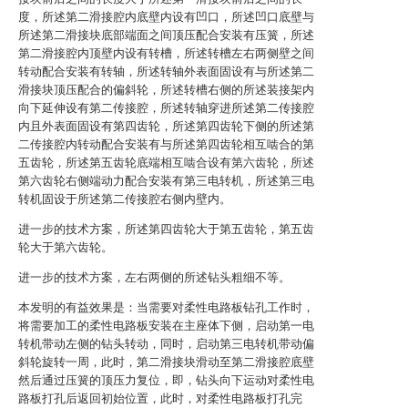
度，所述第二滑接腔内底壁内设有凹口，所述凹口底壁与
所述第二滑接块底部端面之间顶压配合安装有压簧，所述
第二滑接腔内顶壁内设有转槽，所述转槽左右两侧壁之间
转动配合安装有转轴，所述转轴外表面固设有与所述第二
滑接块顶压配合的偏斜轮，所述转槽右侧的所述装接架内
向下延伸设有第二传接腔，所述转轴穿进所述第二传接腔
内且外表面固设有第四齿轮，所述第四齿轮下侧的所述第
二传接腔内转动配合安装有与所述第四齿轮相互啮合的第
五齿轮，所述第五齿轮底端相互啮合设有第六齿轮，所述
第六齿轮右侧端动力配合安装有第三电转机，所述第三电
转机固设于所述第二传接腔右侧内壁内。
进一步的技术方案，所述第四齿轮大于第五齿轮，第五齿
轮大于第六齿轮。
进一步的技术方案，左右两侧的所述钻头粗细不等。
本发明的有益效果是：当需要对柔性电路板钻孔工作时，
将需要加工的柔性电路板安装在主座体下侧，启动第一电
转机带动左侧的钻头转动，同时，启动第三电转机带动偏
斜轮旋转一周，此时，第二滑接块滑动至第二滑接腔底壁
然后通过压簧的顶压力复位，即，钻头向下运动对柔性电
路板打孔后返回初始位置，此时，对柔性电路板打孔完