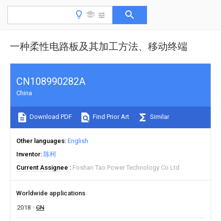
一种柔性电路板及其加工方法、移动终端
CN108990282A
China
Download PDF
Find Prior Art
Similar
Other languages
English
Inventor
陈柯
Current Assignee
Foshan Tao Power Technology Co Ltd
Worldwide applications
2018
CN