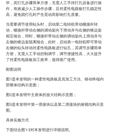
毕，其打孔步骤简单方便，无需人工手持打孔设备进行操
作，有效减少人工操作步骤，且对柔性电路板打孔稳定性
高，避免因打孔时产生晃动而影响打孔质量。
当需要调节使用钻头时，启动第二电转机带动螺接杆转
动，螺接杆带动右侧的调动架向下滑动并与右侧的锥边架
相互啮合，同时，螺接杆带动左侧的调动架向上滑动并与
左侧的锥边架脱离啮合，此时，启动第一电转机即可带动
右侧的钻头转动对柔性电路板进行钻孔，其调节步骤简单
方便，无需人工手动控制调节，调节便捷性高，大大提升
了对柔性电路板加工效率，值得推广使用。
附图说明
图1是本发明的一种柔性电路板及其加工方法、移动终端内
部整体结构示意图；
图2是本发明中主座体的放大结构示意图；
图3是本发明中第一滑接块以及第二滑接块的俯视结构示意
图。
具体实施方式
下面结合图1-3对本发明进行详细说明。