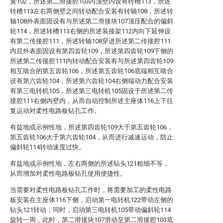
簧102，所述第二滑接腔103内顶壁内设有转槽113，所述
转槽113左右两侧壁之间转动配合安装有转轴108，所述转
轴108外表面固设有与所述第二滑接块107顶压配合的偏斜
轮114，所述转槽113右侧的所述装接架112内向下延伸设
有第二传接腔111，所述转轴108穿进所述第二传接腔111
内且外表面固设有第四齿轮109，所述第四齿轮109下侧的
所述第二传接腔111内转动配合安装有与所述第四齿轮109
相互啮合的第五齿轮106，所述第五齿轮106底端相互啮合
设有第六齿轮104，所述第六齿轮104右侧端动力配合安装
有第三电转机105，所述第三电转机105固设于所述第二传
接腔111右侧内壁内，从而自动控制所述主座体116上下往
复运动对柔性电路板钻孔工作。
有益地或示例性地，所述第四齿轮109大于第五齿轮106，
第五齿轮106大于第六齿轮104，从而进行减速运动，防止
偏斜轮114转动速度过快。
有益地或示例性地，左右两侧的所述钻头121粗细不等，
从而增加对柔性电路板钻孔使用便捷性。
当需要对柔性电路板钻孔工作时，将需要加工的柔性电路
板安装在主座体116下侧，启动第一电转机122带动左侧的
钻头121转动，同时，启动第三电转机105带动偏斜轮114
旋转一周，此时，第二滑接块107滑动至第二滑接腔103底