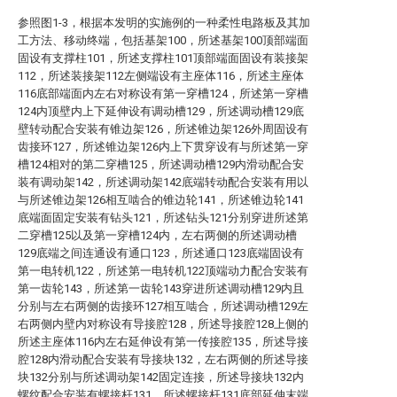
参照图1-3，根据本发明的实施例的一种柔性电路板及其加
工方法、移动终端，包括基架100，所述基架100顶部端面
固设有支撑柱101，所述支撑柱101顶部端面固设有装接架
112，所述装接架112左侧端设有主座体116，所述主座体
116底部端面内左右对称设有第一穿槽124，所述第一穿槽
124内顶壁内上下延伸设有调动槽129，所述调动槽129底
壁转动配合安装有锥边架126，所述锥边架126外周固设有
齿接环127，所述锥边架126内上下贯穿设有与所述第一穿
槽124相对的第二穿槽125，所述调动槽129内滑动配合安
装有调动架142，所述调动架142底端转动配合安装有用以
与所述锥边架126相互啮合的锥边轮141，所述锥边轮141
底端面固定安装有钻头121，所述钻头121分别穿进所述第
二穿槽125以及第一穿槽124内，左右两侧的所述调动槽
129底端之间连通设有通口123，所述通口123底端固设有
第一电转机122，所述第一电转机122顶端动力配合安装有
第一齿轮143，所述第一齿轮143穿进所述调动槽129内且
分别与左右两侧的齿接环127相互啮合，所述调动槽129左
右两侧内壁内对称设有导接腔128，所述导接腔128上侧的
所述主座体116内左右延伸设有第一传接腔135，所述导接
腔128内滑动配合安装有导接块132，左右两侧的所述导接
块132分别与所述调动架142固定连接，所述导接块132内
螺纹配合安装有螺接杆131，所述螺接杆131底部延伸末端