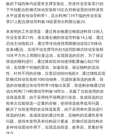
板的下端四角均设置有支撑安装柱，所述作业安装罩21的
下半段配合阶梯式转动安装框10左右对称设置的传料滚筒
水平设置有传动导料带1，且出料闸门19下端的作业安装
罩21上配合摆动导料板18设置有出料限位板20。
本发明的工作原理是：通过将谷物通过锥面进料筒12倒入
作业安装罩21内，落在最右侧的筛选导料板14上端，通过
启动主动电机23，通过带传动使得周期驱动齿轮2与移动
齿条6配合，实现平动支撑导向柱5连同阶梯式转动安装框
10水平方向上周期往复运动，实现筛选的目的，为了保证
筛选的顺利进行，通过锥齿轮传动使得配重偏心轮27转
动，实现整个转轴的震动，加速筛选，保证物料的流动
性，针对不同的谷物，仅需启动转向电机9，通过绕线实现
阶梯式转动安装框10转动倾角，完成快速筛选的效果，筛
选的谷物通过传动导料带1传输出装置，筛选剩余物通过转
动出料闸门19和摆动导料板18导出，克服了当前使用的农
业筛选装置，由于采用纯平筛网进行筛选，造成筛选的过
程单次仅能筛选一定量的谷物，使得筛选效率低等问题，
解决了当前使用的农业筛选装置，由于采用单向震动进行
筛选的结构，造成筛选的通过性差，且物料的流通性差等
问题，使得本发明具有结构设计紧凑，阶梯式筛选结构在
多种传动震动作用下，实现流动筛选，效率高，质量好等
优点。