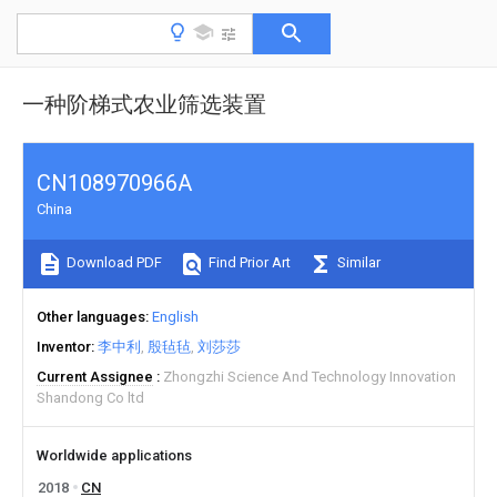
一种阶梯式农业筛选装置
CN108970966A
China
Download PDF
Find Prior Art
Similar
Other languages
English
Inventor
李中利
殷毡毡
刘莎莎
Current Assignee
Zhongzhi Science And Technology Innovation
Shandong Co ltd
Worldwide applications
2018
CN