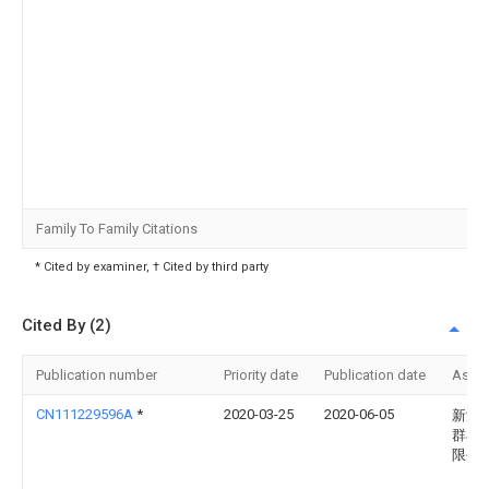
Family To Family Citations
* Cited by examiner, † Cited by third party
Cited By (2)
Publication number
Priority date
Publication date
Assi
CN111229596A
*
2020-03-25
2020-06-05
新沂
群石
限公