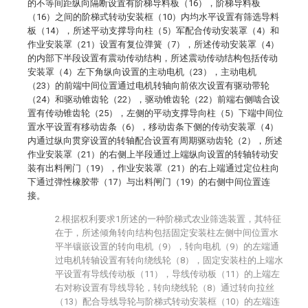
的不等间距纵向隔断设置有阶梯导料板（16），阶梯导料板
（16）之间的阶梯式转动安装框（10）内均水平设置有筛选导料
板（14），所述平动支撑导向柱（5）军配合传动安装罩（4）和
作业安装罩（21）设置有复位弹簧（7），所述传动安装罩（4）
的内部下半段设置有震动传动结构，所述震动传动结构包括传动
安装罩（4）左下角纵向设置的主动电机（23），主动电机
（23）的前端中间位置通过电机转轴向前依次设置有驱动带轮
（24）和驱动锥齿轮（22），驱动锥齿轮（22）前端右侧啮合设
置有传动锥齿轮（25），左侧的平动支撑导向柱（5）下端中间位
置水平设置有移动齿条（6），移动齿条下侧的传动安装罩（4）
内通过纵向贯穿设置的转轴配合设置有周期驱动齿轮（2），所述
作业安装罩（21）的右侧上半段通过上端纵向设置的转轴转动安
装有出料闸门（19），作业安装罩（21）的右上端通过定位柱向
下通过弹性橡胶带（17）与出料闸门（19）的右侧中间位置连
接。
2.根据权利要求1所述的一种阶梯式农业筛选装置，其特征
在于，所述倾角转向结构包括固定安装柱左侧中间位置水
平半镶嵌设置的转向电机（9），转向电机（9）的左端通
过电机转轴设置有转向绕线轮（8），固定安装柱的上端水
平设置有导线传动板（11），导线传动板（11）的上端左
右对称设置有导线导轮，转向绕线轮（8）通过转向拉丝
（13）配合导线导轮与阶梯式转动安装框（10）的左端连