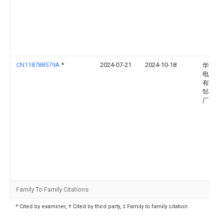
CN118788579A
*
2024-07-21
2024-10-18
华电
电力
有限
邹县
厂
Family To Family Citations
* Cited by examiner, † Cited by third party, ‡ Family to family citation