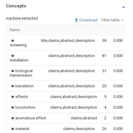
Concepts
machine-extracted
Download
Filter table
Name
I
title,claims,abstract,description
59
0.000
screening
claims,abstract,description
81
0.000
installation
biological
claims,abstract,description
51
0.000
transmission
translation
claims,abstract,description
20
0.000
effects
claims,abstract,description
9
0.000
locomotion
claims,abstract,description
4
0.000
anomalous effect
claims,abstract
2
0.000
material
claims,description
26
0.000