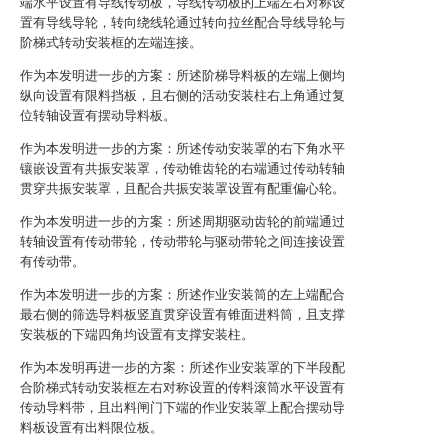
端水平设置有导线传动板，导线传动板的上端左右对称设
置有导线导轮，转向绕线轮通过转向拉丝配合导线导轮与
阶梯式转动安装框的左端连接。
作为本发明进一步的方案：所述阶梯导料板的左端上侧均
纵向设置有限料挡板，且右侧的活动安装柱右上角通过复
位转轴设置有摆动导料板。
作为本发明进一步的方案：所述传动安装罩的右下角水平
镶嵌设置有共振安装罩，传动锥齿轮的右端通过传动转轴
贯穿共振安装罩，且配合共振安装罩设置有配重偏心轮。
作为本发明进一步的方案：所述周期驱动齿轮的前端通过
转轴设置有传动带轮，传动带轮与驱动带轮之间连接设置
有传动带。
作为本发明进一步的方案：所述作业安装筒的左上端配合
最右侧的筛选导料板竖直贯穿设置有锥面进料筒，且支撑
安装板的下端四角均设置有支撑安装柱。
作为本发明再进一步的方案：所述作业安装罩的下半段配
合阶梯式转动安装框左右对称设置的传料滚筒水平设置有
传动导料带，且出料闸门下端的作业安装罩上配合摆动导
料板设置有出料限位板。