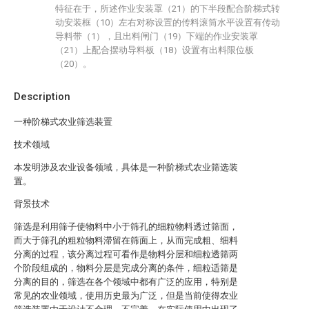
特征在于，所述作业安装罩（21）的下半段配合阶梯式转
动安装框（10）左右对称设置的传料滚筒水平设置有传动
导料带（1），且出料闸门（19）下端的作业安装罩
（21）上配合摆动导料板（18）设置有出料限位板
（20）。
Description
一种阶梯式农业筛选装置
技术领域
本发明涉及农业设备领域，具体是一种阶梯式农业筛选装
置。
背景技术
筛选是利用筛子使物料中小于筛孔的细粒物料透过筛面，
而大于筛孔的粗粒物料滞留在筛面上，从而完成粗、细料
分离的过程，该分离过程可看作是物料分层和细粒透筛两
个阶段组成的，物料分层是完成分离的条件，细粒适筛是
分离的目的，筛选在各个领域中都有广泛的应用，特别是
常见的农业领域，使用历史最为广泛，但是当前使得农业