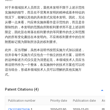
对于本领域技术人员而言，显然本发明不限于上述示范性
实施例的细节，而且在不背离本发明的精神或基本特征的
情况下，能够以其他的具体形式实现本发明。因此，无论
从哪一点来看，均应将实施例看作是示范性的，而且是非
限制性的，本发明的范围由所附权利要求而不是上述说明
限定，因此旨在将落在权利要求的等同要件的含义和范围
内的所有变化囊括在本发明内。不应将权利要求中的任何
附图标记视为限制所涉及的权利要求。
此外，应当理解，虽然本说明书按照实施方式加以描述，
但并非每个实施方式仅包含一个独立的技术方案，说明书
的这种叙述方式仅仅是为清楚起见，本领域技术人员应当
将说明书作为一个整体，各实施例中的技术方案也可以经
适当组合，形成本领域技术人员可以理解的其他实施方
式。
Patent Citations (4)
Publication number
Priority date
Publication date
Assi
CN101897365A
*
2010-07-30
2010-12-01
四川