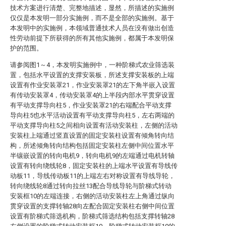
技术方案进行清楚、完整地描述，显然，所描述的实施例
仅仅是本发明一部分实施例，而不是全部的实施例。基于
本发明中的实施例，本领域普通技术人员在没有做出创造
性劳动前提下所获得的所有其他实施例，都属于本发明保
护的范围。
请参阅图1～4，本发明实施例中，一种阶梯式农业筛选装
置，包括水平设置的支撑安装板，所述支撑安装板的上端
设置有作业安装罩21，作业安装罩21的左下角半嵌入设置
有传动安装罩4，传动安装罩4的上半段内部水平贯穿设置
有平动支撑导向柱5，作业安装罩21的右端配合平动支撑
导向柱5也水平活动设置有平动支撑导向柱5，左右两端的
平动支撑导向柱5之间相向设置有活动安装柱，左侧的活动
安装柱上端通过竖直设置的固定安装柱设置有倾角转向结
构，所述倾角转向结构包括固定安装柱左侧中间位置水平
半镶嵌设置的转向电机9，转向电机9的左端通过电机转轴
设置有转向绕线轮8，固定安装柱的上端水平设置有导线传
动板11，导线传动板11的上端左右对称设置有导线导轮，
转向绕线轮8通过转向拉丝13配合导线导轮与阶梯式转动
安装框10的左端连接，右侧的活动安装柱左上角通过纵向
贯穿设置的支撑转轴28向左配合固定安装柱右侧中间位置
设置有阶梯式筛选机构，阶梯式筛选结构包括支撑转轴28