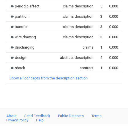
periodic effect
claims,description
5
0.000
partition
claims,description
3
0.000
transfer
claims,description
3
0.000
wire drawing
claims,description
3
0.000
discharging
claims
1
0.000
design
abstract,description
5
0.000
shock
abstract
1
0.000
Show all concepts from the description section
About
Send Feedback
Public Datasets
Terms
Privacy Policy
Help