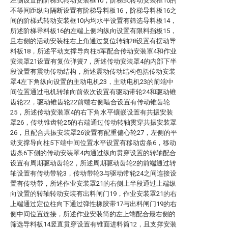
左侧设置的阶梯式转动安装框10，阶梯式转动安装框10的
不等间距纵向隔断设置有阶梯导料板16，阶梯导料板16之
间的阶梯式转动安装框10内均水平设置有筛选导料板14，
所述阶梯导料板16的左端上侧均纵向设置有限料挡板15，
且右侧的活动安装柱右上角通过复位转轴28设置有摆动导
料板18，所述平动支撑导向柱5军配合传动安装罩4和作业
安装罩21设置有复位弹簧7，所述传动安装罩4的内部下半
段设置有震动传动结构，所述震动传动结构包括传动安装
罩4左下角纵向设置的主动电机23，主动电机23的前端中
间位置通过电机转轴向前依次设置有驱动带轮24和驱动锥
齿轮22，驱动锥齿轮22前端右侧啮合设置有传动锥齿轮
25，所述传动安装罩4的右下角水平镶嵌设置有共振安装
罩26，传动锥齿轮25的右端通过传动转轴贯穿共振安装罩
26，且配合共振安装罩26设置有配重偏心轮27，左侧的平
动支撑导向柱5下端中间位置水平设置有移动齿条6，移动
齿条6下侧的传动安装罩4内通过纵向贯穿设置的转轴配合
设置有周期驱动齿轮2，所述周期驱动齿轮2的前端通过转
轴设置有传动带轮3，传动带轮3与驱动带轮24之间连接设
置有传动带，所述作业安装罩21的右侧上半段通过上端纵
向设置的转轴转动安装有出料闸门19，作业安装罩21的右
上端通过定位柱向下通过弹性橡胶带17与出料闸门19的右
侧中间位置连接，所述作业安装筒的左上端配合最右侧的
筛选导料板14竖直贯穿设置有锥面进料筒12，且支撑安装