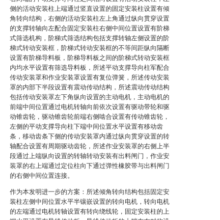
侧的活动安装柱上端通过竖直设置的固定安装柱设置有倾
角转向结构，右侧的活动安装柱左上角通过纵向贯穿设置
的支撑转轴向左配合固定安装柱右侧中间位置设置有阶梯
式筛选机构，阶梯式筛选结构包括支撑转轴左侧设置的阶
梯式转动安装框，阶梯式转动安装框的不等间距纵向隔断
设置有阶梯导料板，阶梯导料板之间的阶梯式转动安装框
内均水平设置有筛选导料板，所述平动支撑导向柱军配合
传动安装罩和作业安装罩设置有复位弹簧，所述传动安装
罩的内部下半段设置有震动传动结构，所述震动传动结构
包括传动安装罩左下角纵向设置的主动电机，主动电机的
前端中间位置通过电机转轴向前依次设置有驱动带轮和驱
动锥齿轮，驱动锥齿轮前端右侧啮合设置有传动锥齿轮，
左侧的平动支撑导向柱下端中间位置水平设置有移动齿
条，移动齿条下侧的传动安装罩内通过纵向贯穿设置的转
轴配合设置有周期驱动齿轮，所述作业安装罩的右侧上半
段通过上端纵向设置的转轴转动安装有出料闸门，作业安
装罩的右上端通过定位柱向下通过弹性橡胶带与出料闸门
的右侧中间位置连接。
作为本发明进一步的方案：所述倾角转向结构包括固定安
装柱左侧中间位置水平半镶嵌设置的转向电机，转向电机
的左端通过电机转轴设置有转向绕线轮，固定安装柱的上