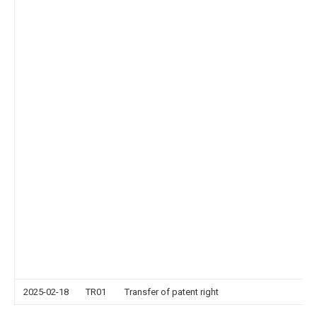
2025-02-18
TR01
Transfer of patent right