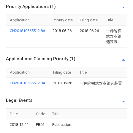
Priority Applications (1)
Application
Priority date
Filing date
Title
CN201810665512.8A
2018-06-26
2018-06-26
一种阶梯
式农业筛
选装置
Applications Claiming Priority (1)
Application
Filing date
Title
CN201810665512.8A
2018-06-26
一种阶梯式农业筛选装置
Legal Events
Date
Code
Title
2018-12-11
PB01
Publication