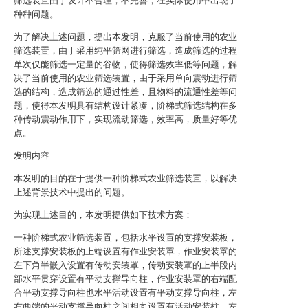
筛选装置由于设计不合理，不完善，在实际使用中出现了
种种问题。
为了解决上述问题，提出本发明，克服了当前使用的农业
筛选装置，由于采用纯平筛网进行筛选，造成筛选的过程
单次仅能筛选一定量的谷物，使得筛选效率低等问题，解
决了当前使用的农业筛选装置，由于采用单向震动进行筛
选的结构，造成筛选的通过性差，且物料的流通性差等问
题，使得本发明具有结构设计紧凑，阶梯式筛选结构在多
种传动震动作用下，实现流动筛选，效率高，质量好等优
点。
发明内容
本发明的目的在于提供一种阶梯式农业筛选装置，以解决
上述背景技术中提出的问题。
为实现上述目的，本发明提供如下技术方案：
一种阶梯式农业筛选装置，包括水平设置的支撑安装板，
所述支撑安装板的上端设置有作业安装罩，作业安装罩的
左下角半嵌入设置有传动安装罩，传动安装罩的上半段内
部水平贯穿设置有平动支撑导向柱，作业安装罩的右端配
合平动支撑导向柱也水平活动设置有平动支撑导向柱，左
右两端的平动支撑导向柱之间相向设置有活动安装柱，左