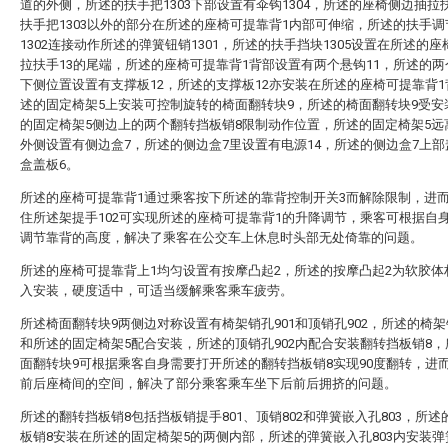
道的外侧，所述的扶手把1303下部设置有伞钩1304，所述的座椅侧边抽拉扶
扶手把1303以外的部分在所述的座椅可提靠背1内部可伸缩，所述的扶手调
1302连接动作所述的弹簧钮销1301，所述的扶手挡块1305设置在所述的
拉扶手13的尾端，所述的座椅可提靠背1背部设置有两个悬钩11，所述的两
下侧位置设置有支撑板12，所述的支撑板12亦安装在所述的座椅可提靠背
述的固定椅架5上安装可控制旋转的椅面翻转块9，所述的椅面翻转块9受安
的固定椅架5侧边上的两个翻转挡板销8限制动作位置，所述的固定椅架5远
外侧设置有侧边盒7，所述的侧边盒7里设置有电源14，所述的侧边盒7上
盒盖板6。
所述的座椅可提靠背1通过乘客按下所述的靠背控制开关3而解除限制，进
住所述架提手102可实现所述的座椅可提靠背1的升降调节，乘客可根据自
调节靠背的高度，解决了乘客在公交车上休息时头部无处倚靠的问题。
所述的座椅可提靠背上1均匀设置有按摩凸起2，所述的按摩凸起2为软胶体
入安装，硬度适中，可适当缓解乘客乘车疲劳。
所述椅面翻转块9两侧边对称设置有椅架销孔901和顶销孔902，所述的椅架销
和所述的固定椅架5配合安装，所述的顶销孔902内配合安装翻转挡板销8
面翻转块9可根据乘客自身需要打开所述的翻转挡板销8实现90度翻转，进
前后座椅间的空间，解决了部分乘客乘车坐下后前后拥挤的问题。
所述的翻转挡板销8包括挡板销提手801、顶销802和弹簧嵌入孔803，所述
板销8安装在所述的固定椅架5的两侧内部，所述的弹簧嵌入孔803内安装