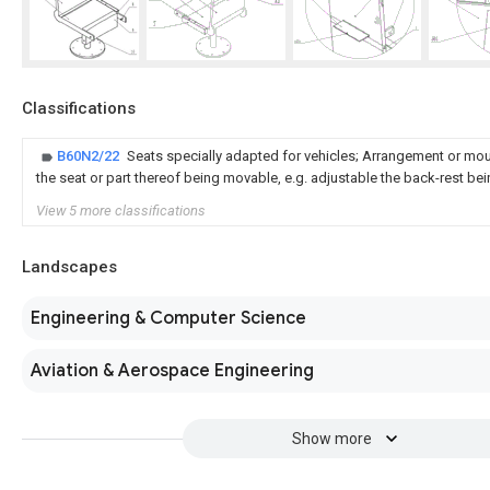
Classifications
B60N2/22
Seats specially adapted for vehicles; Arrangement or moun
the seat or part thereof being movable, e.g. adjustable the back-rest be
View 5 more classifications
Landscapes
Engineering & Computer Science
Aviation & Aerospace Engineering
Show more