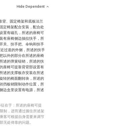
Hide Dependent
定靠背、固定椅架和底板法兰
固定椅架配合安装，配合处
设置有磁孔，所述的座椅可
装有座椅侧边抽拉扶手，所
开关、扶手把、伞钩和扶手
靠近过道的外侧，所述的扶手
把以外的部分在所述的座椅
所述的弹簧钮销，所述的扶
的座椅可提靠背背部设置有
所述的支撑板亦安装在所述
旋转的椅面翻转块，所述的
转挡板销限制动作位置，所
侧边盒里设置有电源，所述
特征在于：所述的座椅可提
限制，进而通过握住所述架
乘客可根据自身需要来调节
部无处倚靠的问题。