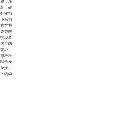
问题；座
安装，硬
开翻转挡
坐下后前
使乘客乘
料袋亦解
乱扔现象
盒内置的
节能环
支撑板板
扣啮合座
抽拉扶手
其下的伞