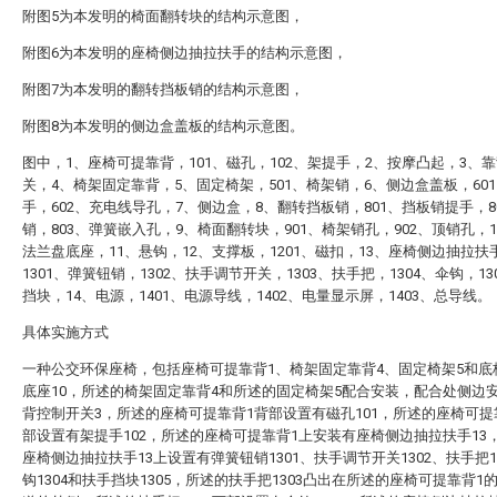
附图5为本发明的椅面翻转块的结构示意图，
附图6为本发明的座椅侧边抽拉扶手的结构示意图，
附图7为本发明的翻转挡板销的结构示意图，
附图8为本发明的侧边盒盖板的结构示意图。
图中，1、座椅可提靠背，101、磁孔，102、架提手，2、按摩凸起，3、
关，4、椅架固定靠背，5、固定椅架，501、椅架销，6、侧边盒盖板，60
手，602、充电线导孔，7、侧边盒，8、翻转挡板销，801、挡板销提手，8
销，803、弹簧嵌入孔，9、椅面翻转块，901、椅架销孔，902、顶销孔，
法兰盘底座，11、悬钩，12、支撑板，1201、磁扣，13、座椅侧边抽拉扶
1301、弹簧钮销，1302、扶手调节开关，1303、扶手把，1304、伞钩，13
挡块，14、电源，1401、电源导线，1402、电量显示屏，1403、总导线。
具体实施方式
一种公交环保座椅，包括座椅可提靠背1、椅架固定靠背4、固定椅架5和底
底座10，所述的椅架固定靠背4和所述的固定椅架5配合安装，配合处侧边
背控制开关3，所述的座椅可提靠背1背部设置有磁孔101，所述的座椅可提
部设置有架提手102，所述的座椅可提靠背1上安装有座椅侧边抽拉扶手13
座椅侧边抽拉扶手13上设置有弹簧钮销1301、扶手调节开关1302、扶手把1
钩1304和扶手挡块1305，所述的扶手把1303凸出在所述的座椅可提靠背1