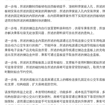
进一步地，所述的翻转挡板销包括挡板销提手、顶销和弹簧嵌入孔，所述
板销安装在所述的固定椅架的两侧内部，所述的弹簧嵌入孔内安装弹簧，
所述的固定椅架的内部的内侧，在内部两侧弹簧作用下实现所述的挡板销
进而控制所述的椅面翻转块的翻转。
进一步地，所述的侧边盒内自行放置塑料袋和纸巾，供晕车乘客所需，所
亦解决乘客垃圾无处放置问题，所述的塑料袋可挂在所述的悬钩上。
进一步地，所述的侧边盒内置的所述的电源通过总导线连接公交车车用电
混合动力公交车发行的推广，节能环保，所述的电源通过电源导线输出电
乘客电子设备产品充电应急所需，所述的电源导线通过侧边盒盖板上的充
连出至所述的侧边盒外部，乘客可通过盖板提手取放所述的侧边盒盖板。
进一步地，所述的支撑板板面上设置有磁扣，支撑板不使用时翻转紧贴所
可提靠背背部，所述的磁扣啮合所述的座椅可提靠背背部的磁孔，取用方
时翻转贴合节约空间。
进一步地，所述的底板法兰盘底座通过其上的螺栓连接孔固定在公交车底
柱支撑，结构稳固，扩大座椅底部空间。
该发明的有益之处是，本发明结构稳定，功能多样，成本低且节能环保，
结构创新设计使公交出行更加便利。座椅可提靠背通过乘客按下靠背控制
除限制，进而通过握住架提手可实现座椅可提靠背高度的升降调节，乘客