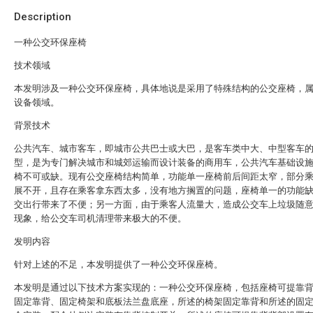
Description
一种公交环保座椅
技术领域
本发明涉及一种公交环保座椅，具体地说是采用了特殊结构的公交座椅，
设备领域。
背景技术
公共汽车、城市客车，即城市公共巴士或大巴，是客车类中大、中型客车
型，是为专门解决城市和城郊运输而设计装备的商用车，公共汽车基础设
椅不可或缺。现有公交座椅结构简单，功能单一座椅前后间距太窄，部分
展不开，且存在乘客拿东西太多，没有地方搁置的问题，座椅单一的功能
交出行带来了不便；另一方面，由于乘客人流量大，造成公交车上垃圾随
现象，给公交车司机清理带来极大的不便。
发明内容
针对上述的不足，本发明提供了一种公交环保座椅。
本发明是通过以下技术方案实现的：一种公交环保座椅，包括座椅可提靠
固定靠背、固定椅架和底板法兰盘底座，所述的椅架固定靠背和所述的固