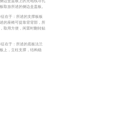
侧边盒盖板上的充电线导孔
板取放所述的侧边盒盖板。
特征在于：所述的支撑板板
述的座椅可提靠背背部，所
，取用方便，闲置时翻转贴
特征在于：所述的底板法兰
板上，立柱支撑，结构稳