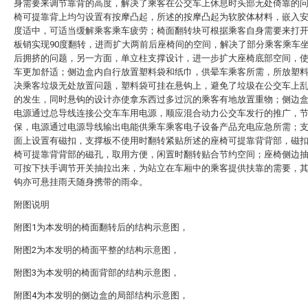
身需要来调节靠背的高度，解决了乘客在公交车上休息时头部无处倚靠的
椅可提靠背上均匀设置有按摩凸起，所述的按摩凸起为软胶体材料，嵌入
度适中，可适当缓解乘客乘车疲劳；椅面翻转块可根据乘客自身需要来打
板销实现90度翻转，进而扩大两前后座椅间的空间，解决了部分乘客乘车
后拥挤的问题，另一方面，单立柱支撑设计，进一步扩大座椅底部空间，
车更加舒适；侧边盒内自行放置塑料袋和纸巾，供晕车乘客所需，所放塑
决乘客垃圾无处放置问题，塑料袋可挂在悬钩上，避免了垃圾在公交车上
的发生，同时悬钩的设计亦使拿东西过多过沉的乘客有地放置重物；侧边
电源通过总导线连接公交车车用电源，顺应混合动力公交车发行的推广，
保，电源通过电源导线输出电能供乘车乘客电子设备产品充电应急所需；
面上设置有磁扣，支撑板不使用时翻转紧贴所述的座椅可提靠背背部，磁
椅可提靠背背部的磁孔，取用方便，闲置时翻转贴合节约空间；座椅侧边
可按下扶手调节开关抽拉出来，为站立在车厢中的乘客提供扶靠的需要，
钩亦可悬挂雨天随身携带的雨伞。
附图说明
附图1为本发明的椅面翻转后的结构示意图，
附图2为本发明的椅面平整的结构示意图，
附图3为本发明的椅面背部的结构示意图，
附图4为本发明的侧边盒的局部结构示意图，