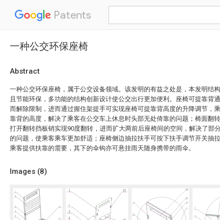
Patents
一种公交环保座椅
Abstract
一种公交环保座椅，属于公交设备领域。该发明的有益之处是，本发明结
且节能环保，多功能的结构创新设计使公交出行更加便利。座椅可提靠背
而解除限制，进而通过握住架提手可实现座椅可提靠背高度的升降调节，
靠背的高度，解决了乘客在公交车上休息时头部无处倚靠的问题；椅面翻
打开翻转挡板销实现90度翻转，进而扩大两前后座椅间的空间，解决了部
的问题，使乘客乘车更加舒适；座椅侧边抽拉扶手可按下扶手调节开关抽
乘客提供扶靠的需要，其下的伞钩亦可悬挂雨天随身携带的雨伞。
Images (
8
)