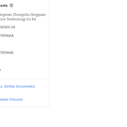
vents
y Jingmen Zhongchu Qingyuan
tion Technology Co ltd
590405.3A
8790966A
8790966B
n
ts
Similar documents
ssier
Discuss