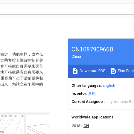
CN108790966B
构稳定，功能多样，成本低
China
通过乘客按下靠背控制开关
乘客可根据自身需要来调节
Download PDF
Find Prior
转块可根据乘客自身需要来
分乘客乘车坐下后前后拥挤
拉出来，为站立在车厢中的
Other languages
English
Inventor
李彬
Current Assignee
Linyi Industry Re
Worldwide applications
2018
CN