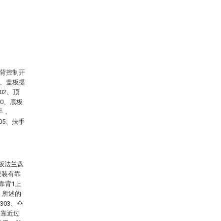
靠背控制开
1、盖板提
02、顶
10、底板
手，
05、扶手
板法兰盘
安装有靠
靠背1上
，所述的
303、伞
的靠近过