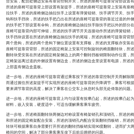
合安装，配合处侧边安装有靠背控制开关，所述的座椅可提靠背背部设置
所述的座椅可提靠背上部设置有架提手，所述的座椅可提靠背上安装有座
拉扶手，所述的座椅侧边抽拉扶手上设置有弹簧钮销、扶手调节开关、扶
钩和扶手挡块，所述的扶手把凸出在所述的座椅可提靠背的靠近过道的外
的扶手把下部设置有伞钩，所述的座椅侧边抽拉扶手除扶手把以外的部分
座椅可提靠背内部可伸缩，所述的扶手调节开关连接动作所述的弹簧钮销
扶手挡块设置在所述的座椅侧边抽拉扶手的尾端，所述的座椅可提靠背背
两个悬钩，所述的两个悬钩下侧位置设置有支撑板，所述的支撑板亦安装
座椅可提靠背背部，所述的固定椅架上安装可控制旋转的椅面翻转块，所
翻转块受安装在所述的固定椅架侧边上的两个翻转挡板销限制动作位置，
定椅架远离过道的外侧设置有侧边盒，所述的侧边盒里设置有电源，所述
上部盖有侧边盒盖板。
进一步地，所述的座椅可提靠背通过乘客按下所述的靠背控制开关而解除
而通过握住所述架提手可实现所述的座椅可提靠背的升降调节，乘客可根
要来调节靠背的高度，解决了乘客在公交车上休息时头部无处倚靠的问题
进一步地，所述的座椅可提靠背上均匀设置有按摩凸起，所述的按摩凸起
材料，嵌入安装，硬度适中，可适当缓解乘客乘车疲劳。
进一步地，所述椅面翻转块两侧边对称设置有椅架销孔和顶销孔，所述的
和所述的固定椅架配合安装，所述的顶销孔内配合安装翻转挡板销，所述
转块可根据乘客自身需要打开所述的翻转挡板销实现90度翻转，进而扩大
椅间的空间，解决了部分乘客乘车坐下后前后拥挤的问题。