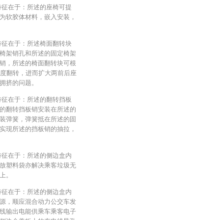
特征在于：所述的座椅可提
为软胶体材料，嵌入安装，
特征在于：所述椅面翻转块
椅架销孔和所述的固定椅架
销，所述的椅面翻转块可根
0度翻转，进而扩大两前后座
拥挤的问题。
特征在于：所述的翻转挡板
的翻转挡板销安装在所述的
装弹簧，弹簧抵在所述的固
实现所述的挡板销的抽拉，
特征在于：所述的侧边盒内
放塑料袋亦解决乘客垃圾无
上。
特征在于：所述的侧边盒内
源，顺应混合动力公交车发
线输出电能供乘车乘客电子