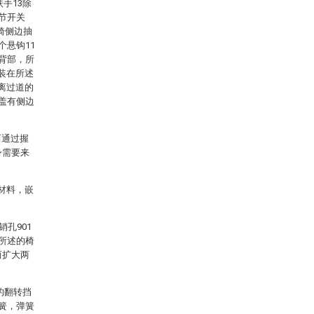
手13除
节开关
座椅侧边抽
个悬钩11
1背部，所
装在所述
离过道的
部盖有侧边
而通过握
身需要来
材料，嵌
孔901
，所述的椅
而扩大两
的翻转挡
弹簧，弹簧