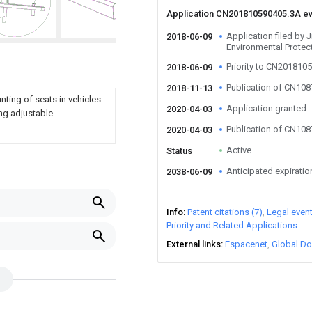
Application CN201810590405.3A e
Application filed b
2018-06-09
Environmental Protec
Priority to CN201810
2018-06-09
Publication of CN10
2018-11-13
ting of seats in vehicles
Application granted
2020-04-03
ing adjustable
Publication of CN10
2020-04-03
Active
Status
Anticipated expiratio
2038-06-09
Info
Patent citations (7)
Legal even
Priority and Related Applications
External links
Espacenet
Global Do