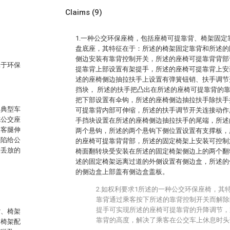
Claims
(9)
1.一种公交环保座椅，包括座椅可提靠背、椅架固
盘底座，其特征在于：所述的椅架固定靠背和所述的
侧边安装有靠背控制开关，所述的座椅可提靠背背部
属于环保
提靠背上部设置有架提手，所述的座椅可提靠背上安
述的座椅侧边抽拉扶手上设置有弹簧钮销、扶手调节
挡块， 所述的扶手把凸出在所述的座椅可提靠背的
把下部设置有伞钩，所述的座椅侧边抽拉扶手除扶手
的典型车
可提靠背内部可伸缩，所述的扶手调节开关连接动作
施公交座
手挡块设置在所述的座椅侧边抽拉扶手的尾端，所述
乘客腿伸
两个悬钩，所述的两个悬钩下侧位置设置有支撑板，
缺陷给公
的座椅可提靠背背部，所述的固定椅架上安装可控制
意丢放的
椅面翻转块受安装在所述的固定椅架侧边上的两个翻
述的固定椅架远离过道的外侧设置有侧边盒，所述的
的侧边盒上部盖有侧边盒盖板。
2.如权利要求1所述的一种公交环保座椅，其
靠背通过乘客按下所述的靠背控制开关而解除
提手可实现所述的座椅可提靠背的升降调节，
背、椅架
靠背的高度，解决了乘客在公交车上休息时头
定椅架配