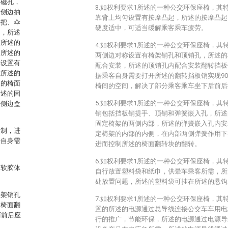
有磁孔，
3.如权利要求1所述的一种公交环保座椅，其
椅侧边抽
靠背上均匀设置有按摩凸起，所述的按摩凸起
手把、伞
硬度适中，可适当缓解乘客乘车疲劳。
侧，所述
在所述的
4.如权利要求1所述的一种公交环保座椅，其
，所述的
两侧边对称设置有椅架销孔和顶销孔，所述的
部设置有
配合安装，所述的顶销孔内配合安装翻转挡板
在所述的
据乘客自身需要打开所述的翻转挡板销实现9
述的椅面
椅间的空间，解决了部分乘客乘车坐下后前后
所述的固
5.如权利要求1所述的一种公交环保座椅，其
的侧边盒
销包括挡板销提手、顶销和弹簧嵌入孔，所述
固定椅架的两侧内部，所述的弹簧嵌入孔内安
限制，进
定椅架的内部的内侧，在内部两侧弹簧作用下
据自身需
进而控制所述的椅面翻转块的翻转。
。
6.如权利要求1所述的一种公交环保座椅，其
为软胶体
自行放置塑料袋和纸巾，供晕车乘客所需，所
处放置问题，所述的塑料袋可挂在所述的悬钩
椅架销孔
7.如权利要求1所述的一种公交环保座椅，其
的椅面翻
置的所述的电源通过总导线连接公交车车用电
两前后座
行的推广，节能环保，所述的电源通过电源导