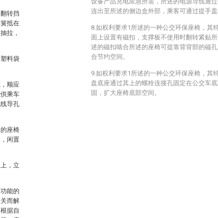
设备产品充电应急所需，所述的电源导线通过
连出至所述的侧边盒外部，乘客可通过提手盖
的翻转挡
弹簧抵在
8.如权利要求1所述的一种公交环保座椅，其
的抽拉，
面上设置有磁扣，支撑板不使用时翻转紧贴所
述的磁扣啮合所述的座椅可提靠背背部的磁孔
合节约空间。
放塑料袋
9.如权利要求1所述的一种公交环保座椅，其
盘底座通过其上的螺栓连接孔固定在公交车底
源，顺应
固，扩大座椅底部空间。
能供乘车
电线导孔
述的座椅
便，闲置
板上，立
多功能的
开关而解
可根据自