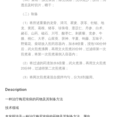
透后及时切片，晒干；
（二）制备
（1）将所述重量的龙骨、泽泻、瞿麦、茯苓、牡蛎、地
龙、黄芪、葛根、猪苓、珍珠母、薏苡仁、丹参、白术、
赭石、山药、磁石、川芎、酸枣仁、刺蒺藜、党参、牛
膝、桃仁、大枣、山茱萸、茯神、半夏、钩藤、五味子、
野菊花、柴胡放入煎药容器内，加水8倍量，浸泡100分钟
后，武火煎煮沸腾，再用文火煎煮20分钟，过滤得第一次
煎煮液，将第一次煎煮液倒入容器内；
（2）将过滤的药渣加水6倍量，武火煮沸，再用文火煎煮
20分钟，过滤得第二次煎煮液；
（3）将两次煎煮液混合搅拌均匀，分为3剂服用。
Description
一种治疗梅尼埃病的药物及其制备方法
技术领域
本发明涉及一种治疗梅尼埃病的药物及其制备方法，属中