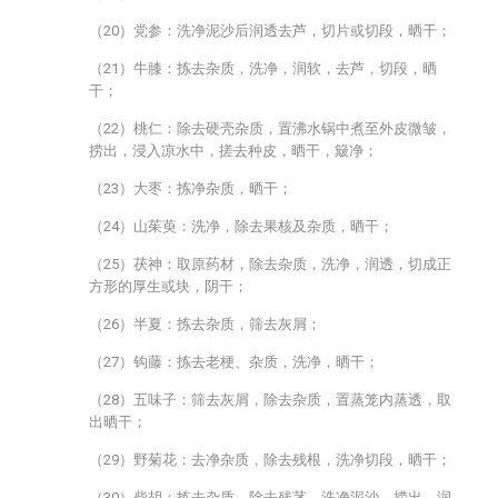
（20）党参：洗净泥沙后润透去芦，切片或切段，晒干；
（21）牛膝：拣去杂质，洗净，润软，去芦，切段，晒
干；
（22）桃仁：除去硬壳杂质，置沸水锅中煮至外皮微皱，
捞出，浸入凉水中，搓去种皮，晒干，簸净；
（23）大枣：拣净杂质，晒干；
（24）山茱萸：洗净，除去果核及杂质，晒干；
（25）茯神：取原药材，除去杂质，洗净，润透，切成正
方形的厚生或块，阴干；
（26）半夏：拣去杂质，筛去灰屑；
（27）钩藤：拣去老梗、杂质，洗净，晒干；
（28）五味子：筛去灰屑，除去杂质，置蒸笼内蒸透，取
出晒干；
（29）野菊花：去净杂质，除去残根，洗净切段，晒干；
（30）柴胡：拣去杂质，除去残茎，洗净泥沙，捞出，润