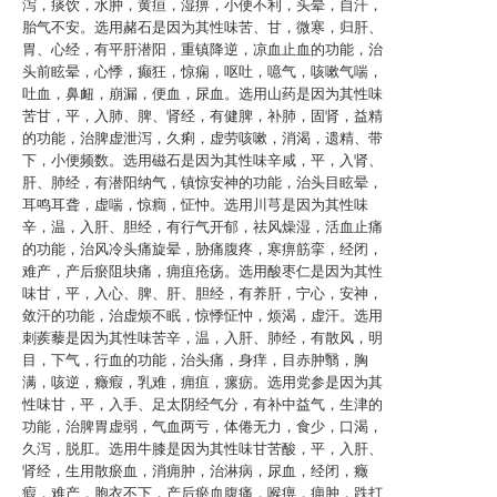
泻，痰饮，水肿，黄疸，湿痹，小便不利，头晕，自汗，
胎气不安。选用赭石是因为其性味苦、甘，微寒，归肝、
胃、心经，有平肝潜阳，重镇降逆，凉血止血的功能，治
头前眩晕，心悸，癫狂，惊痫，呕吐，噫气，咳嗽气喘，
吐血，鼻衄，崩漏，便血，尿血。选用山药是因为其性味
苦甘，平，入肺、脾、肾经，有健脾，补肺，固肾，益精
的功能，治脾虚泄泻，久痢，虚劳咳嗽，消渴，遗精、带
下，小便频数。选用磁石是因为其性味辛咸，平，入肾、
肝、肺经，有潜阳纳气，镇惊安神的功能，治头目眩晕，
耳鸣耳聋，虚喘，惊癎，怔忡。选用川芎是因为其性味
辛，温，入肝、胆经，有行气开郁，祛风燥湿，活血止痛
的功能，治风冷头痛旋晕，胁痛腹疼，寒痹筋挛，经闭，
难产，产后瘀阻块痛，痈疽疮疡。选用酸枣仁是因为其性
味甘，平，入心、脾、肝、胆经，有养肝，宁心，安神，
敛汗的功能，治虚烦不眠，惊悸怔忡，烦渴，虚汗。选用
刺蒺藜是因为其性味苦辛，温，入肝、肺经，有散风，明
目，下气，行血的功能，治头痛，身痒，目赤肿翳，胸
满，咳逆，癥瘕，乳难，痈疽，瘰疬。选用党参是因为其
性味甘，平，入手、足太阴经气分，有补中益气，生津的
功能，治脾胃虚弱，气血两亏，体倦无力，食少，口渴，
久泻，脱肛。选用牛膝是因为其性味甘苦酸，平，入肝、
肾经，生用散瘀血，消痈肿，治淋病，尿血，经闭，癥
瘕，难产，胞衣不下，产后瘀血腹痛，喉痹，痈肿，跌打