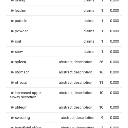
drying
claims
1
0.000
leather
claims
1
0.000
particle
claims
1
0.000
powder
claims
1
0.000
soil
claims
1
0.000
stew
claims
1
0.000
spleen
abstract,description
26
0.000
stomach
abstract,description
16
0.000
effects
abstract,description
11
0.000
Increased upper
abstract,description
10
0.000
airway secretion
phlegm
abstract,description
10
0.000
sweating
abstract,description
9
0.000
beneficial effect
abstract,description
7
0.000