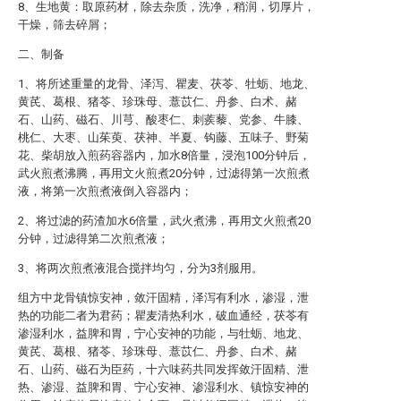
8、生地黄：取原药材，除去杂质，洗净，稍润，切厚片，
干燥，筛去碎屑；
二、制备
1、将所述重量的龙骨、泽泻、瞿麦、茯苓、牡蛎、地龙、
黄芪、葛根、猪苓、珍珠母、薏苡仁、丹参、白术、赭
石、山药、磁石、川芎、酸枣仁、刺蒺藜、党参、牛膝、
桃仁、大枣、山茱萸、茯神、半夏、钩藤、五味子、野菊
花、柴胡放入煎药容器内，加水8倍量，浸泡100分钟后，
武火煎煮沸腾，再用文火煎煮20分钟，过滤得第一次煎煮
液，将第一次煎煮液倒入容器内；
2、将过滤的药渣加水6倍量，武火煮沸，再用文火煎煮20
分钟，过滤得第二次煎煮液；
3、将两次煎煮液混合搅拌均匀，分为3剂服用。
组方中龙骨镇惊安神，敛汗固精，泽泻有利水，渗湿，泄
热的功能二者为君药；瞿麦清热利水，破血通经，茯苓有
渗湿利水，益脾和胃，宁心安神的功能，与牡蛎、地龙、
黄芪、葛根、猪苓、珍珠母、薏苡仁、丹参、白术、赭
石、山药、磁石为臣药，十六味药共同发挥敛汗固精、泄
热、渗湿、益脾和胃、宁心安神、渗湿利水、镇惊安神的