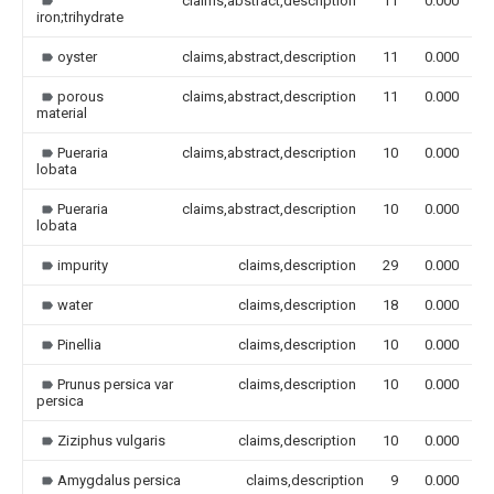
claims,abstract,description
11
0.000
iron;trihydrate
oyster
claims,abstract,description
11
0.000
porous
claims,abstract,description
11
0.000
material
Pueraria
claims,abstract,description
10
0.000
lobata
Pueraria
claims,abstract,description
10
0.000
lobata
impurity
claims,description
29
0.000
water
claims,description
18
0.000
Pinellia
claims,description
10
0.000
Prunus persica var
claims,description
10
0.000
persica
Ziziphus vulgaris
claims,description
10
0.000
Amygdalus persica
claims,description
9
0.000