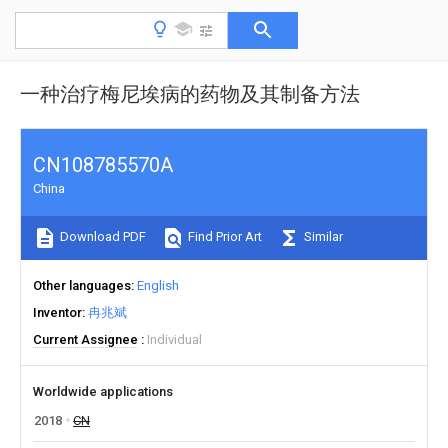
一种治疗梅尼埃病的药物及其制备方法
CN108785570A
China
Download PDF
Find Prior Art
Similar
Other languages
English
Inventor
冉兆斌
Current Assignee
Individual
Worldwide applications
2018
CN