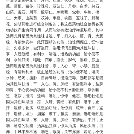
本发明是选择龙骨、泽泻、瞿麦、茯苓、牡蛎、地龙、黄
芪、葛根、猪苓、珍珠母、薏苡仁、丹参、白术、赭石、
山药、磁石、川芎、酸枣仁、刺蒺藜、党参、牛膝、桃
仁、大枣、山茱萸、茯神、半夏、钩藤、五味子、野菊
花、柴胡药物进行组合制备的，将这些药物组合使得各药
物功效产生协同作用，从而能够有效治疗梅尼埃病。其中
选用龙骨是因为其性味甘涩，平，归入心、肝、肾、大肠
经，有镇惊安神，敛汗固精的功能，治惊癎癫狂，怔忡健
忘，失眠多梦，自汗盗汗。选用泽泻是因为其性味甘，
寒，入膀胱经，有利水，渗湿，泄热的功能，治小便不
利，水肿肛满，呕吐，泻痢，痰饮，脚气，淋病，尿血。
选用瞿麦是因为其性味苦，寒，入心、肾、小肠、膀胱
经，有清热利水，破血通经的功能，治小便不通，淋病，
水肿，经闭，痈肿，目赤障翳，浸淫疮毒。选用茯苓是因
为其性味甘淡，平，入心、脾、肺经，有渗湿利水，益脾
和胃，宁心安神的功能，治小便不利水肿胀痛，痰饮咳
逆，呕哕，泄泻，遗精，淋浊，惊悸，健忘。选用牡蛎是
因为其性味咸涩，凉，入肝、肾经，有敛阴，潜阳，止
汗，涩精，化痰，软坚的功能，治惊癎，眩晕，自汗，盗
汗，遗精，淋浊，崩漏，带下，瘰疬，瘿瘤。选用蚯蚓是
因为其性味咸，寒，入肝、脾、肺经，有清热，平肝，止
喘，通络的功能，治高热狂躁，惊风抽搐，风热头痛，目
赤，中风半身不遂，喘息，喉痹，关节疼痛，齿衄，小便