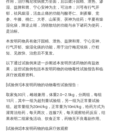
作用，治疗梅尼埃病效力全面，且以敛汗固精、泄热、渗
湿、益脾和胃、宁心安神为主，可治本；川芎有行气开
郁，祛风燥湿，活血止痛的功能与酸枣仁、刺蒺藜、党
参、牛膝、桃仁、大枣、山茱萸、茯神为佐药；半夏有燥
湿化痰，降逆止呕，消痞散结的功能与余下诸药为使药，
是治标。
本发明药物具有敛汗固精、泄热、益脾和胃、宁心安神、
行气开郁、燥湿化痰的功能，用于治疗梅尼埃病，疗程
短、见效快、治愈后不复发。
以下通过试验例来进一步阐述本发明所述药物的有益效
果，这些试验例包括本发明药物的动物毒性试验报告和临
床疗效观察资料。
[试验例1]本发明药物的动物毒性试验报告：
取家兔30只，雌雄兼用，体重2.0—2.5kg，分两组，每组
15只，其中一组为超剂量试验组，另一组为正常量试验
组。超常量组为20ml/kg，正常量为10ml/kg，给药方式为
灌胃法给药，每天两次，连服7天，每天观察给药反应，结
果表明二组家兔活动、饮食正常，药物无不良毒副作用。
[试验例2]本发明药物的临床疗效观察