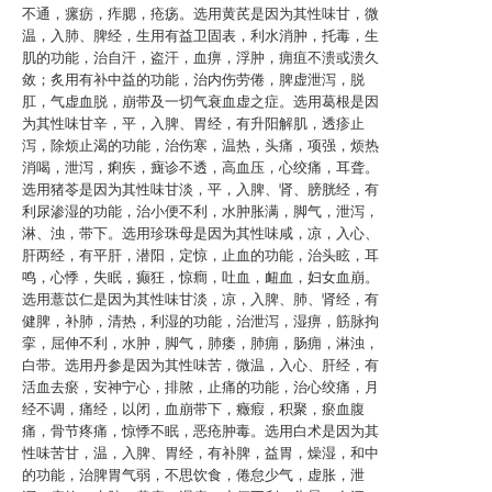
不通，瘰疬，痄腮，疮疡。选用黄芪是因为其性味甘，微
温，入肺、脾经，生用有益卫固表，利水消肿，托毒，生
肌的功能，治自汗，盗汗，血痹，浮肿，痈疽不溃或溃久
敛；炙用有补中益的功能，治内伤劳倦，脾虚泄泻，脱
肛，气虚血脱，崩带及一切气衰血虚之症。选用葛根是因
为其性味甘辛，平，入脾、胃经，有升阳解肌，透疹止
泻，除烦止渴的功能，治伤寒，温热，头痛，项强，烦热
消喝，泄泻，痢疾，癍诊不透，高血压，心绞痛，耳聋。
选用猪苓是因为其性味甘淡，平，入脾、肾、膀胱经，有
利尿渗湿的功能，治小便不利，水肿胀满，脚气，泄泻，
淋、浊，带下。选用珍珠母是因为其性味咸，凉，入心、
肝两经，有平肝，潜阳，定惊，止血的功能，治头眩，耳
鸣，心悸，失眠，癫狂，惊癎，吐血，衄血，妇女血崩。
选用薏苡仁是因为其性味甘淡，凉，入脾、肺、肾经，有
健脾，补肺，清热，利湿的功能，治泄泻，湿痹，筋脉拘
挛，屈伸不利，水肿，脚气，肺痿，肺痈，肠痈，淋浊，
白带。选用丹参是因为其性味苦，微温，入心、肝经，有
活血去瘀，安神宁心，排脓，止痛的功能，治心绞痛，月
经不调，痛经，以闭，血崩带下，癥瘕，积聚，瘀血腹
痛，骨节疼痛，惊悸不眠，恶疮肿毒。选用白术是因为其
性味苦甘，温，入脾、胃经，有补脾，益胃，燥湿，和中
的功能，治脾胃气弱，不思饮食，倦怠少气，虚胀，泄