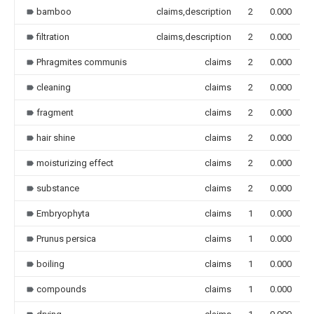
bamboo
claims,description
2
0.000
filtration
claims,description
2
0.000
Phragmites communis
claims
2
0.000
cleaning
claims
2
0.000
fragment
claims
2
0.000
hair shine
claims
2
0.000
moisturizing effect
claims
2
0.000
substance
claims
2
0.000
Embryophyta
claims
1
0.000
Prunus persica
claims
1
0.000
boiling
claims
1
0.000
compounds
claims
1
0.000