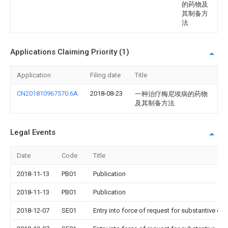
的药物及
其制备方
法
Applications Claiming Priority (1)
Application
Filing date
Title
CN201810967570.6A
2018-08-23
一种治疗梅尼埃病的药物
及其制备方法
Legal Events
Date
Code
Title
2018-11-13
PB01
Publication
2018-11-13
PB01
Publication
2018-12-07
SE01
Entry into force of request for substantive ex