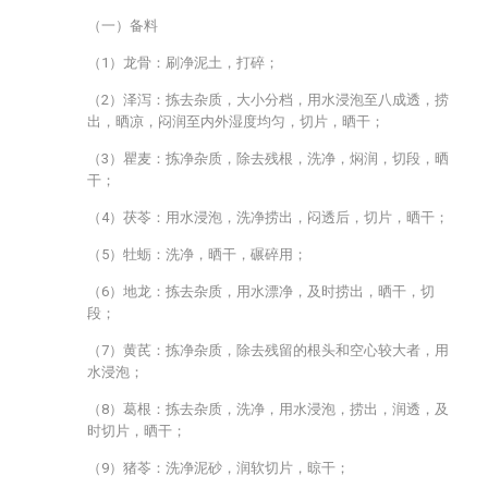
（一）备料
（1）龙骨：刷净泥土，打碎；
（2）泽泻：拣去杂质，大小分档，用水浸泡至八成透，捞
出，晒凉，闷润至内外湿度均匀，切片，晒干；
（3）瞿麦：拣净杂质，除去残根，洗净，焖润，切段，晒
干；
（4）茯苓：用水浸泡，洗净捞出，闷透后，切片，晒干；
（5）牡蛎：洗净，晒干，碾碎用；
（6）地龙：拣去杂质，用水漂净，及时捞出，晒干，切
段；
（7）黄芪：拣净杂质，除去残留的根头和空心较大者，用
水浸泡；
（8）葛根：拣去杂质，洗净，用水浸泡，捞出，润透，及
时切片，晒干；
（9）猪苓：洗净泥砂，润软切片，晾干；