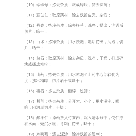
（10）珍珠母：拣去杂质，敲成碎块，筛去灰屑；
（11）薏苡仁：取原药材，除去残留皮壳、杂质；
（12）丹参：拣净杂质，除去根茎，洗净，捞出，润透后
切片，晾干；
（13）白术：拣净杂质，用水浸泡，泡后捞出，润透，切
片，晒干；
（14）赭石：取原药材，除去杂质，洗净，干燥，打成碎
块或碾成粗粉；
（15）山药：拣去杂质，用水逮泡至山药中心部软化为
度，捞出稍晾，切片晒干或烘干；
（16）磁石：拣去杂质，砸碎，过筛；
（17）川芎：拣去杂质，分开大、小个，用水浸泡，晒
晾，闷润后切片，干燥；
（18）酸枣仁：原药放入竹箩内，沉入清水缸中，使仁浮
在水面，壳沉水底，将刺仁捞出，晒干；
（19）刺蒺藜：漂去泥沙，除净残留的硬刺；