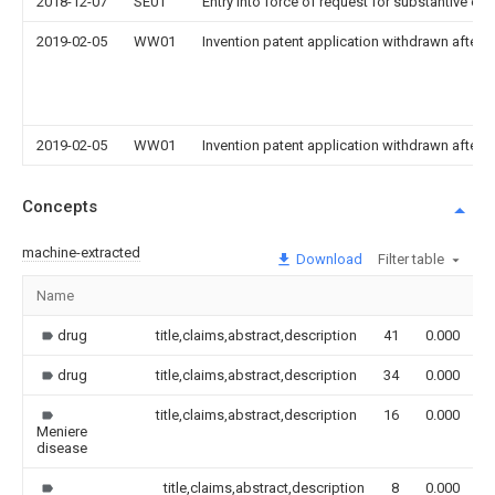
2018-12-07
SE01
Entry into force of request for substantive ex
2019-02-05
WW01
Invention patent application withdrawn after p
2019-02-05
WW01
Invention patent application withdrawn after p
Concepts
machine-extracted
Download
Filter table
Name
I
drug
title,claims,abstract,description
41
0.000
drug
title,claims,abstract,description
34
0.000
title,claims,abstract,description
16
0.000
Meniere
disease
title,claims,abstract,description
8
0.000