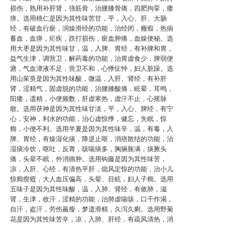
损伤，熟用补肝肾，强筋骨，治腰膝骨痛，四肥拘挛，痿
痹。选用桃仁是因为其性味苦甘，平，入心、肝、大肠
经，有破血行瘀，润燥滑经的功能，治经闭，癥瘕，热病
蓄血，血痹，疟疾，跌打损伤，瘀血肿痛，血燥便秘。选
用大枣是因为其性味甘，温，入脾、胃经，有补脾和胃，
益气生津，调营卫，解药毒的功能，治胃虚食少，脾弱便
溏，气血津液不足，营卫不和，心悸怔忡，妇人脏躁。选
用山茱萸是因为其性味酸，微温，入肝、肾经，有补肝
肾，涩精气，固虚脱的功能，治腰膝酸痛，眩晕，耳鸣，
阳痿，遗精，小便频数，肝虚寒热，虚汗不止，心摇脉
散。选用茯神是因为其性味甘淡，平，入心、脾经，有宁
心，安神，利水的功能，治心虚惊悸，健忘，失眠，惊
癎，小便不利。选用半夏是因为其性味辛，温，有毒，入
脾、胃经，有燥湿化痰，降逆止呕，消痞散结的功能，治
湿痰冷饮，呕吐，反胃，咳喘痰多，胸膈胀满，痰厥头
痛，头晕不眠，外消痈肿。选用钩藤是因为其性味苦，
凉，入肝、心经，有清热平肝，熄风定惊的功能，治小儿
惊癎瘈瘲，大人血压偏高，头晕、目眩，妇人子癎。选用
五味子是因为其性味酸，温，入肺、肾经，有敛肺，滋
肾，生津，收汗，涩精的功能，治肺虚喘咳，口干作渴，
自汗，盗汗，劳伤羸瘦，梦遗滑精，久泻久痢。选用野菊
花是因为其性味苦辛，凉，入肺、肝经，有疏风清热，消