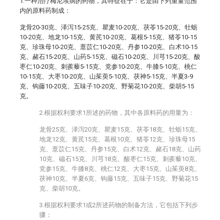
1.一种治疗梅尼埃病的药物，其特征在于：它是由下列重量范围
内的原料药制成：
龙骨20-30克、泽泻15-25克、瞿麦10-20克、茯苓15-20克、牡蛎
10-20克、地龙10-15克、黄芪10-20克、葛根5-15克、猪苓10-15
克、珍珠母10-20克、薏苡仁10-20克、丹参10-20克、白术10-15
克、赭石15-20克、山药5-15克、磁石10-20克、川芎15-20克、酸
枣仁10-20克、刺蒺藜5-15克、党参10-20克、牛膝5-10克、桃仁
10-15克、大枣10-20克、山茱萸5-10克、茯神5-15克、半夏3-9
克、钩藤10-20克、五味子10-20克、野菊花10-20克、柴胡5-15
克。
2.根据权利要求1所述的药物，其中各原料药的用量为：
龙骨25克、泽泻20克、瞿麦15克、茯苓18克、牡蛎15克、
地龙12克、黄芪15克、葛根10克、猪苓12克、珍珠母15
克、薏苡仁15克、丹参15克、白术12克、赭石18克、山药
10克、磁石15克、川芎18克、酸枣仁15克、刺蒺藜10克、
党参15克、牛膝8克、桃仁12克、大枣15克、山茱萸8克、
茯神10克、半夏6克、钩藤15克、五味子15克、野菊花15
克、柴胡10克。
3.根据权利要求1或2所述药物的制备方法，它包括下列步
骤：