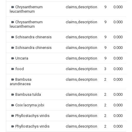
Chrysanthemum
claims,description
9
0.000
leucanthemum
Chrysanthemum
claims,description
9
0.000
leucanthemum
Schisandra chinensis
claims,description
9
0.000
Schisandra chinensis
claims,description
9
0.000
Uncaria
claims,description
9
0.000
food
claims,description
3
0.000
Bambusa
claims,description
2
0.000
arundinacea
Bambusa tulda
claims,description
2
0.000
Coix lacryma jobi
claims,description
2
0.000
Phyllostachys viridis
claims,description
2
0.000
Phyllostachys viridis
claims,description
2
0.000