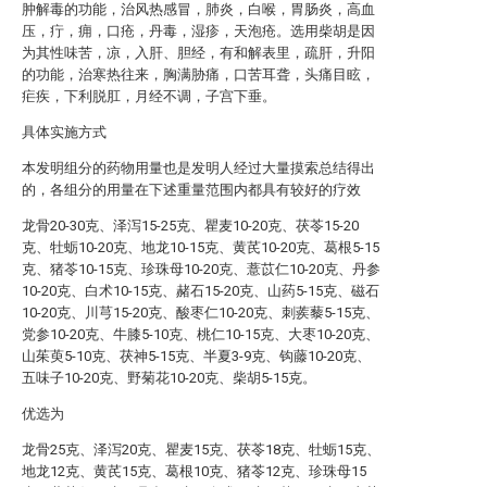
肿解毒的功能，治风热感冒，肺炎，白喉，胃肠炎，高血
压，疔，痈，口疮，丹毒，湿疹，天泡疮。选用柴胡是因
为其性味苦，凉，入肝、胆经，有和解表里，疏肝，升阳
的功能，治寒热往来，胸满胁痛，口苦耳聋，头痛目眩，
疟疾，下利脱肛，月经不调，子宫下垂。
具体实施方式
本发明组分的药物用量也是发明人经过大量摸索总结得出
的，各组分的用量在下述重量范围内都具有较好的疗效
龙骨20-30克、泽泻15-25克、瞿麦10-20克、茯苓15-20
克、牡蛎10-20克、地龙10-15克、黄芪10-20克、葛根5-15
克、猪苓10-15克、珍珠母10-20克、薏苡仁10-20克、丹参
10-20克、白术10-15克、赭石15-20克、山药5-15克、磁石
10-20克、川芎15-20克、酸枣仁10-20克、刺蒺藜5-15克、
党参10-20克、牛膝5-10克、桃仁10-15克、大枣10-20克、
山茱萸5-10克、茯神5-15克、半夏3-9克、钩藤10-20克、
五味子10-20克、野菊花10-20克、柴胡5-15克。
优选为
龙骨25克、泽泻20克、瞿麦15克、茯苓18克、牡蛎15克、
地龙12克、黄芪15克、葛根10克、猪苓12克、珍珠母15