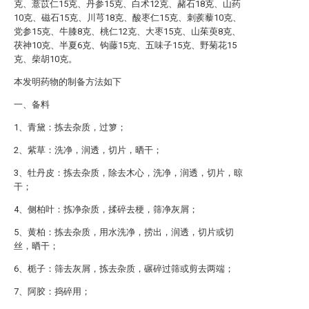
克、薏苡仁15克、丹参15克、白术12克、赭石18克、山药
10克、磁石15克、川芎18克、酸枣仁15克、刺蒺藜10克、
党参15克、牛膝8克、桃仁12克、大枣15克、山茱萸8克、
茯神10克、半夏6克、钩藤15克、五味子15克、野菊花15
克、柴胡10克。
本发明药物的制备方法如下
一、备料
1、青黛：拣去杂质，过箩；
2、紫草：洗净，润透，切片，晒干；
3、牡丹皮：拣去杂质，除去木心，洗净，润透，切片，晾
干；
4、侧柏叶：拣净杂质，揉碎去梗，筛净灰屑；
5、黄柏：拣去杂质，用水洗净，捞出，润透，切片或切
丝，晒干；
6、栀子：筛去灰屑，拣去杂质，碾碎过筛或剪去两端；
7、阿胶：捣碎用；