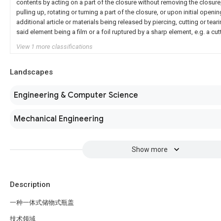
contents by acting on a part of the closure without removing the closure
pulling up, rotating or turning a part of the closure, or upon initial openi
additional article or materials being released by piercing, cutting or tear
said element being a film or a foil ruptured by a sharp element, e.g. a cutt
View 1 more classifications
Landscapes
Engineering & Computer Science
Mechanical Engineering
Show more
Description
一种一体式储物式瓶盖
技术领域