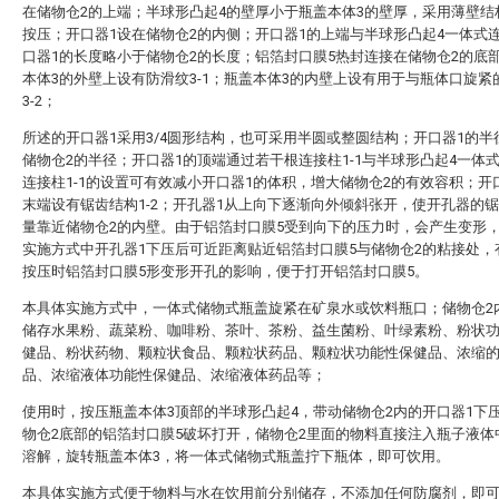
在储物仓2的上端；半球形凸起4的壁厚小于瓶盖本体3的壁厚，采用薄壁结
按压；开口器1设在储物仓2的内侧；开口器1的上端与半球形凸起4一体式
口器1的长度略小于储物仓2的长度；铝箔封口膜5热封连接在储物仓2的底
本体3的外壁上设有防滑纹3-1；瓶盖本体3的内壁上设有用于与瓶体口旋紧
3-2；
所述的开口器1采用3/4圆形结构，也可采用半圆或整圆结构；开口器1的半
储物仓2的半径；开口器1的顶端通过若干根连接柱1-1与半球形凸起4一体
连接柱1-1的设置可有效减小开口器1的体积，增大储物仓2的有效容积；开
末端设有锯齿结构1-2；开孔器1从上向下逐渐向外倾斜张开，使开孔器的
量靠近储物仓2的内壁。由于铝箔封口膜5受到向下的压力时，会产生变形
实施方式中开孔器1下压后可近距离贴近铝箔封口膜5与储物仓2的粘接处，
按压时铝箔封口膜5形变形开孔的影响，便于打开铝箔封口膜5。
本具体实施方式中，一体式储物式瓶盖旋紧在矿泉水或饮料瓶口；储物仓2
储存水果粉、蔬菜粉、咖啡粉、茶叶、茶粉、益生菌粉、叶绿素粉、粉状
健品、粉状药物、颗粒状食品、颗粒状药品、颗粒状功能性保健品、浓缩
品、浓缩液体功能性保健品、浓缩液体药品等；
使用时，按压瓶盖本体3顶部的半球形凸起4，带动储物仓2内的开口器1下
物仓2底部的铝箔封口膜5破坏打开，储物仓2里面的物料直接注入瓶子液体
溶解，旋转瓶盖本体3，将一体式储物式瓶盖拧下瓶体，即可饮用。
本具体实施方式便于物料与水在饮用前分别储存，不添加任何防腐剂，即