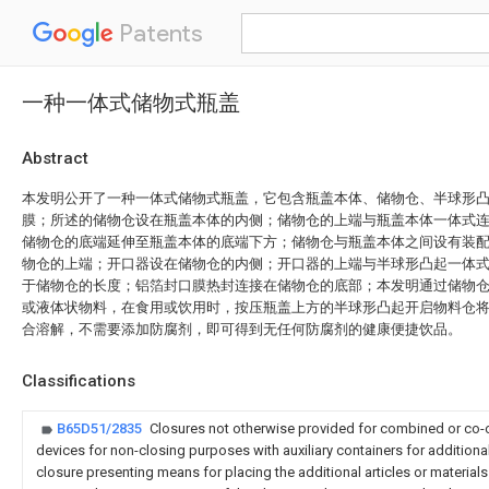
Patents
一种一体式储物式瓶盖
Abstract
本发明公开了一种一体式储物式瓶盖，它包含瓶盖本体、储物仓、半球形
膜；所述的储物仓设在瓶盖本体的内侧；储物仓的上端与瓶盖本体一体式
储物仓的底端延伸至瓶盖本体的底端下方；储物仓与瓶盖本体之间设有装
物仓的上端；开口器设在储物仓的内侧；开口器的上端与半球形凸起一体
于储物仓的长度；铝箔封口膜热封连接在储物仓的底部；本发明通过储物
或液体状物料，在食用或饮用时，按压瓶盖上方的半球形凸起开启物料仓
合溶解，不需要添加防腐剂，即可得到无任何防腐剂的健康便捷饮品。
Classifications
B65D51/2835
Closures not otherwise provided for combined or co-op
devices for non-closing purposes with auxiliary containers for additional 
closure presenting means for placing the additional articles or materials