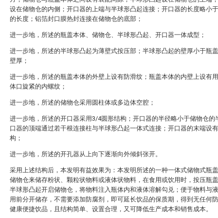
设在储物仓的内侧；开口器的上端与半球形凸起连接；开口器的长度略小
的长度；铝箔封口膜热封连接在储物仓的底部；
进一步地，所述的瓶盖本体、储物仓、半球形凸起、开口器一体成型；
进一步地，所述的半球形凸起为薄壁式按压部；半球形凸起的壁厚小于瓶
壁厚；
进一步地，所述的瓶盖本体的外壁上设有防滑纹；瓶盖本体的内壁上设有
体口旋紧的内螺纹；
进一步地，所述的储物仓采用圆柱体或多边体空腔；
进一步地，所述的开口器采用3/4圆形结构；开口器的半径略小于储物仓的
口器的顶端通过若干根连接柱与半球形凸起一体式连接；开口器的末端设
构；
进一步地，所述的开孔器从上向下逐渐向外倾斜张开。
采用上述结构后，本发明有益效果为：本发明所述的一种一体式储物式瓶
储物仓来储存粉状、颗粒状物料或液体状物料，在食用或饮用时，按压瓶
半球形凸起开启储物仓，将物料注入瓶体内和液体溶解勾兑；便于物料与
用前分开储存，不需要添加防腐剂，即可延长饮品的保质期，得到无任何
健康便捷饮品，且结构简单、设置合理，又可降低生产成本和销售成本。