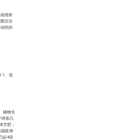
例或现有
附图仅仅
劳动性的
-1、连
、储物仓
半球形凸
柱体空腔；
底端延伸
凸起4设