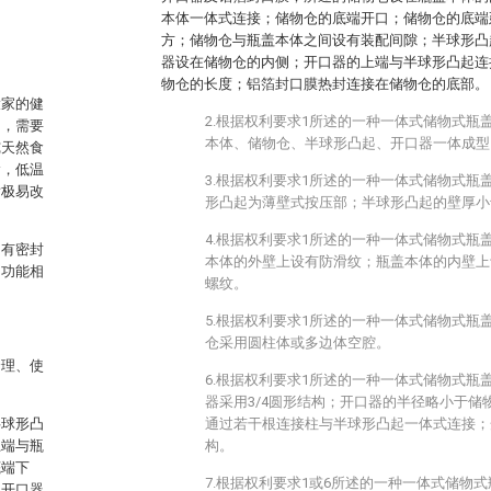
本体一体式连接；储物仓的底端开口；储物仓的底端
方；储物仓与瓶盖本体之间设有装配间隙；半球形凸
器设在储物仓的内侧；开口器的上端与半球形凸起连
物仓的长度；铝箔封口膜热封连接在储物仓的底部。
大家的健
2.根据权利要求1所述的一种一体式储物式瓶
间，需要
本体、储物仓、半球形凸起、开口器一体成型
纯天然食
输，低温
3.根据权利要求1所述的一种一体式储物式瓶
射极易改
形凸起为薄壁式按压部；半球形凸起的壁厚小
4.根据权利要求1所述的一种一体式储物式瓶
只有密封
本体的外壁上设有防滑纹；瓶盖本体的内壁上
，功能相
螺纹。
5.根据权利要求1所述的一种一体式储物式瓶
仓采用圆柱体或多边体空腔。
合理、使
6.根据权利要求1所述的一种一体式储物式瓶
器采用3/4圆形结构；开口器的半径略小于储
半球形凸
通过若干根连接柱与半球形凸起一体式连接；
上端与瓶
构。
底端下
7.根据权利要求1或6所述的一种一体式储物
；开口器