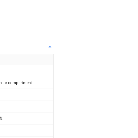
ber or compartment
盖