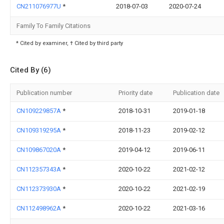
CN211076977U
*
2018-07-03
2020-07-24
Family To Family Citations
* Cited by examiner, † Cited by third party
Cited By (6)
Publication number
Priority date
Publication date
CN109229857A
*
2018-10-31
2019-01-18
CN109319295A
*
2018-11-23
2019-02-12
CN109867020A
*
2019-04-12
2019-06-11
CN112357343A
*
2020-10-22
2021-02-12
CN112373930A
*
2020-10-22
2021-02-19
CN112498962A
*
2020-10-22
2021-03-16