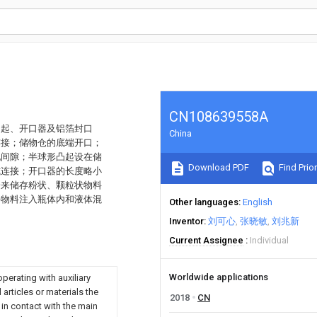
CN108639558A
凸起、开口器及铝箔封口
China
连接；储物仓的底端开口；
配间隙；半球形凸起设在储
Download PDF
Find Prior
式连接；开口器的长度略小
仓来储存粉状、颗粒状物料
将物料注入瓶体内和液体混
Other languages
English
Inventor
刘可心
张晓敏
刘兆新
Current Assignee
Individual
Worldwide applications
erating with auxiliary
articles or materials the
2018
CN
 in contact with the main