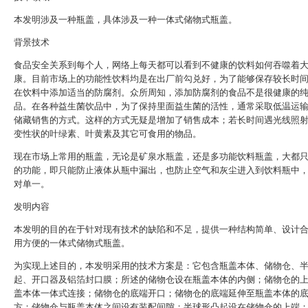
本发明涉及一种瓶盖，具体涉及一种一体式储物式瓶盖。
背景技术
食品安全关系到每个人，网络上每天都可以看到不健康的饮料如何吞噬着
康。目前市场上的功能性饮料均是在出厂前勾兑好，为了能够保存较长时
在饮料中添加适当的防腐剂。众所周知，添加防腐剂的食品不是很健康的
品。在各种益生菌饮品中，为了保持里面益生菌的活性，通常采取低温运
储藏销售的方式。这样的方式无疑是增加了销售成本；若长时间遇光线照
变性状的叶绿素、叶黄素及其它可食用的物品。
现在市场上常用的瓶盖，无论是矿泉水瓶盖，还是多功能饮料瓶盖，大都
的功能，即只能防止液体从瓶中漏出，也防止空气和灰尘进入到饮料瓶中
对单一。
发明内容
本发明的目的在于针对现有技术的缺陷和不足，提供一种结构简单、设计
用方便的一体式储物式瓶盖。
为实现上述目的，本发明采用的技术方案是：它包含瓶盖本体、储物仓、
起、开口器及铝箔封口膜；所述的储物仓设在瓶盖本体的内侧；储物仓的
盖本体一体式连接；储物仓的底端开口；储物仓的底端延伸至瓶盖本体的
方；储物仓与瓶盖本体之间设有装配间隙；半球形凸起设在储物仓的上端