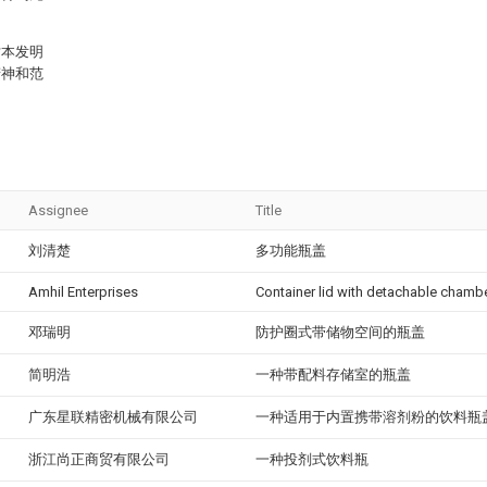
对本发明
精神和范
Assignee
Title
刘清楚
多功能瓶盖
Amhil Enterprises
Container lid with detachable cham
邓瑞明
防护圈式带储物空间的瓶盖
简明浩
一种带配料存储室的瓶盖
广东星联精密机械有限公司
一种适用于内置携带溶剂粉的饮料瓶
浙江尚正商贸有限公司
一种投剂式饮料瓶