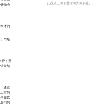
孔器从上向下逐渐向外倾斜张开。
于储物仓
盖本体的
用于与瓶
半径；开
有锯齿结
盖，通过
盖上方的
液体在饮
防腐剂的