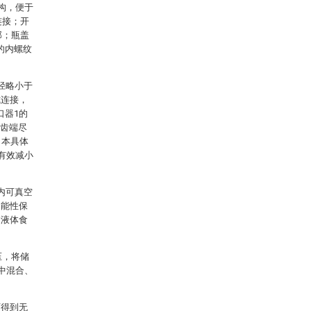
构，便于
连接；开
部；瓶盖
的内螺纹
径略小于
式连接，
口器1的
锯齿端尽
，本具体
有效减小
内可真空
功能性保
的液体食
压，将储
中混合、
可得到无