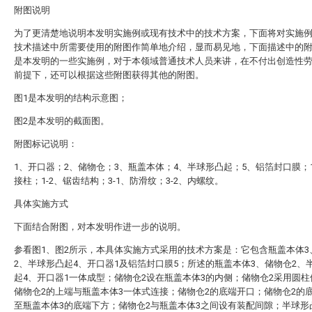
附图说明
为了更清楚地说明本发明实施例或现有技术中的技术方案，下面将对实施
技术描述中所需要使用的附图作简单地介绍，显而易见地，下面描述中的
是本发明的一些实施例，对于本领域普通技术人员来讲，在不付出创造性
前提下，还可以根据这些附图获得其他的附图。
图1是本发明的结构示意图；
图2是本发明的截面图。
附图标记说明：
1、开口器；2、储物仓；3、瓶盖本体；4、半球形凸起；5、铝箔封口膜；1
接柱；1-2、锯齿结构；3-1、防滑纹；3-2、内螺纹。
具体实施方式
下面结合附图，对本发明作进一步的说明。
参看图1、图2所示，本具体实施方式采用的技术方案是：它包含瓶盖本体3
2、半球形凸起4、开口器1及铝箔封口膜5；所述的瓶盖本体3、储物仓2、
起4、开口器1一体成型；储物仓2设在瓶盖本体3的内侧；储物仓2采用圆
储物仓2的上端与瓶盖本体3一体式连接；储物仓2的底端开口；储物仓2的
至瓶盖本体3的底端下方；储物仓2与瓶盖本体3之间设有装配间隙；半球形