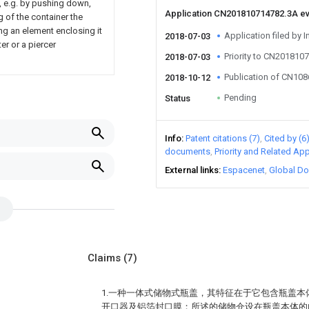
, e.g. by pushing down,
Application CN201810714782.3A e
ng of the container the
ing an element enclosing it
Application filed by I
2018-07-03
er or a piercer
Priority to CN201810
2018-07-03
Publication of CN10
2018-10-12
Pending
Status
Info
Patent citations (7)
Cited by (6
documents
Priority and Related App
External links
Espacenet
Global Do
Claims
(7)
1.一种一体式储物式瓶盖，其特征在于它包含瓶盖
开口器及铝箔封口膜；所述的储物仓设在瓶盖本体的