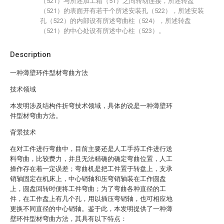
（521）与所述加工箱（51）之间转动连接，所述转盘
（521）的表面开有若干个所述安装孔（522），所述安装
孔（522）的内部设有所述弯曲柱（524），所述转盘
（521）的中心处设有所述中心柱（523）。
Description
一种薄壁环件型材弯曲方法
技术领域
本发明涉及结构件折弯技术领域，具体的说是一种薄壁环
件型材弯曲方法。
背景技术
在对工件进行弯曲中，目前主要还是人工手持工件进行送
料弯曲，比较费力，并且无法精确的确定弯曲位置，人工
操作存在着一定误差；弯曲机是把工件置于转盘上，支承
销轴固定在机床上，中心销轴和压弯销轴装在工作圆盘
上，圆盘回转时便将工件弯曲；为了弯曲各种直径的工
件，在工作盘上有几个孔，用以插压弯销轴，也可相应地
更换不同直径的中心销轴。鉴于此，本发明提供了一种薄
壁环件型材弯曲方法，其具有以下特点：