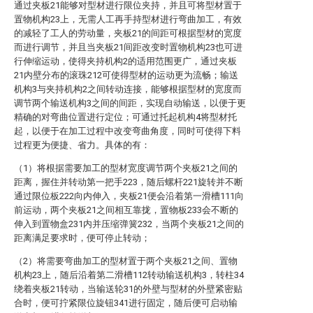
通过夹板21能够对型材进行限位夹持，并且可将型材置于
置物机构23上，无需人工再手持型材进行弯曲加工，有效
的减轻了工人的劳动量，夹板21的间距可根据型材的宽度
而进行调节，并且当夹板21间距改变时置物机构23也可进
行伸缩运动，使得夹持机构2的适用范围更广，通过夹板
21内壁分布的滚珠212可使得型材的运动更为流畅；输送
机构3与夹持机构2之间转动连接，能够根据型材的宽度而
调节两个输送机构3之间的间距，实现自动输送，以便于更
精确的对弯曲位置进行定位；可通过托起机构4将型材托
起，以便于在加工过程中改变弯曲角度，同时可使得下料
过程更为便捷、省力。具体的有：
（1）将根据需要加工的型材宽度调节两个夹板21之间的
距离，握住并转动第一把手223，随后螺杆221旋转并不断
通过限位板222向内伸入，夹板21便会沿着第一滑槽111向
前运动，两个夹板21之间相互靠拢，置物板233会不断的
伸入到置物盒231内并压缩弹簧232，当两个夹板21之间的
距离满足要求时，便可停止转动；
（2）将需要弯曲加工的型材置于两个夹板21之间、置物
机构23上，随后沿着第二滑槽112转动输送机构3，转柱34
绕着夹板21转动，当输送轮31的外壁与型材的外壁紧密贴
合时，便可拧紧限位旋钮341进行固定，随后便可启动输