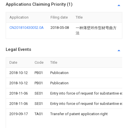
Applications Claiming Priority (1)
Application
Filing date
Title
CN201810430052.0A
2018-05-08
一种薄壁环件型材弯曲方
法
Legal Events
Date
Code
Title
2018-10-12
PB01
Publication
2018-10-12
PB01
Publication
2018-11-06
SE01
Entry into force of request for substantive exa
2018-11-06
SE01
Entry into force of request for substantive exa
2019-09-17
TA01
Transfer of patent application right