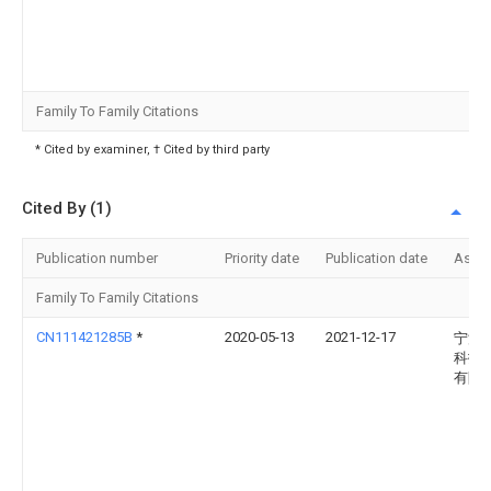
Family To Family Citations
* Cited by examiner, † Cited by third party
Cited By (1)
Publication number
Priority date
Publication date
Assi
Family To Family Citations
CN111421285B
*
2020-05-13
2021-12-17
宁波
科技
有限