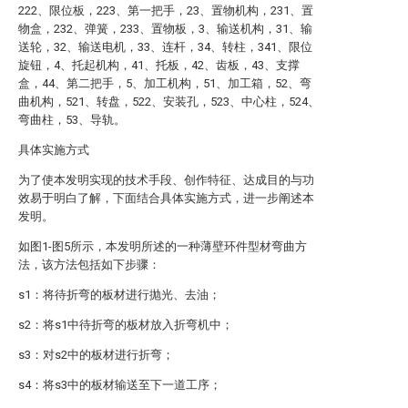
222、限位板，223、第一把手，23、置物机构，231、置
物盒，232、弹簧，233、置物板，3、输送机构，31、输
送轮，32、输送电机，33、连杆，34、转柱，341、限位
旋钮，4、托起机构，41、托板，42、齿板，43、支撑
盒，44、第二把手，5、加工机构，51、加工箱，52、弯
曲机构，521、转盘，522、安装孔，523、中心柱，524、
弯曲柱，53、导轨。
具体实施方式
为了使本发明实现的技术手段、创作特征、达成目的与功
效易于明白了解，下面结合具体实施方式，进一步阐述本
发明。
如图1-图5所示，本发明所述的一种薄壁环件型材弯曲方
法，该方法包括如下步骤：
s1：将待折弯的板材进行抛光、去油；
s2：将s1中待折弯的板材放入折弯机中；
s3：对s2中的板材进行折弯；
s4：将s3中的板材输送至下一道工序；