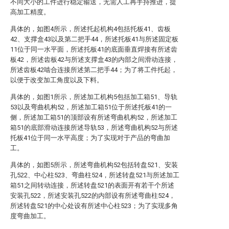
不同大小的工件进行稳定输送，无需人工再手持推进，提
高加工精度。
具体的，如图4所示，所述托起机构4包括托板41、齿板
42、支撑盒43以及第二把手44，所述托板41与所述固定板
11位于同一水平面，所述托板41的底面垂直焊接有所述齿
板42，所述齿板42与所述支撑盒43的内部之间滑动连接，
所述齿板42啮合连接所述第二把手44；为了将工件托起，
以便于改变加工角度以及下料。
具体的，如图1所示，所述加工机构5包括加工箱51、导轨
53以及弯曲机构52，所述加工箱51位于所述托板41的一
侧，所述加工箱51的顶部设有所述弯曲机构52，所述加工
箱51的底部滑动连接所述导轨53，所述弯曲机构52与所述
托板41位于同一水平高度；为了实现对于产品的弯曲加
工。
具体的，如图5所示，所述弯曲机构52包括转盘521、安装
孔522、中心柱523、弯曲柱524，所述转盘521与所述加工
箱51之间转动连接，所述转盘521的表面开有若干个所述
安装孔522，所述安装孔522的内部设有所述弯曲柱524，
所述转盘521的中心处设有所述中心柱523；为了实现多角
度弯曲加工。