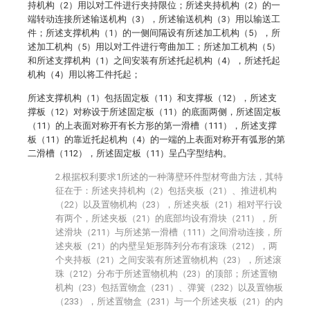
持机构（2）用以对工件进行夹持限位；所述夹持机构（2）的一
端转动连接所述输送机构（3），所述输送机构（3）用以输送工
件；所述支撑机构（1）的一侧间隔设有所述加工机构（5），所
述加工机构（5）用以对工件进行弯曲加工；所述加工机构（5）
和所述支撑机构（1）之间安装有所述托起机构（4），所述托起
机构（4）用以将工件托起；
所述支撑机构（1）包括固定板（11）和支撑板（12），所述支
撑板（12）对称设于所述固定板（11）的底面两侧，所述固定板
（11）的上表面对称开有长方形的第一滑槽（111），所述支撑
板（11）的靠近托起机构（4）的一端的上表面对称开有弧形的第
二滑槽（112），所述固定板（11）呈凸字型结构。
2.根据权利要求1所述的一种薄壁环件型材弯曲方法，其特
征在于：所述夹持机构（2）包括夹板（21）、推进机构
（22）以及置物机构（23），所述夹板（21）相对平行设
有两个，所述夹板（21）的底部均设有滑块（211），所
述滑块（211）与所述第一滑槽（111）之间滑动连接，所
述夹板（21）的内壁呈矩形阵列分布有滚珠（212），两
个夹持板（21）之间安装有所述置物机构（23），所述滚
珠（212）分布于所述置物机构（23）的顶部；所述置物
机构（23）包括置物盒（231）、弹簧（232）以及置物板
（233），所述置物盒（231）与一个所述夹板（21）的内