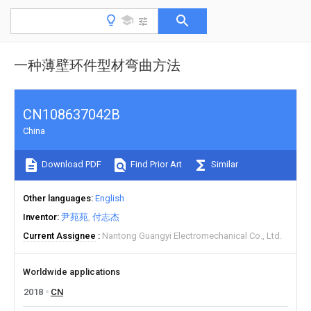
一种薄壁环件型材弯曲方法
CN108637042B
China
Download PDF
Find Prior Art
Similar
Other languages
English
Inventor
尹苑苑
付志杰
Current Assignee
Nantong Guangyi Electromechanical Co., Ltd.
Worldwide applications
2018
CN