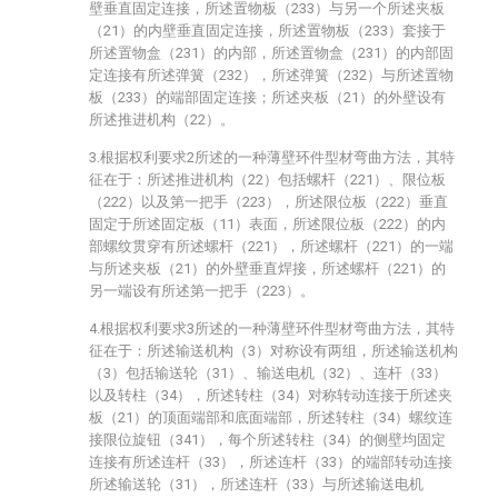
壁垂直固定连接，所述置物板（233）与另一个所述夹板
（21）的内壁垂直固定连接，所述置物板（233）套接于
所述置物盒（231）的内部，所述置物盒（231）的内部固
定连接有所述弹簧（232），所述弹簧（232）与所述置物
板（233）的端部固定连接；所述夹板（21）的外壁设有
所述推进机构（22）。
3.根据权利要求2所述的一种薄壁环件型材弯曲方法，其特
征在于：所述推进机构（22）包括螺杆（221）、限位板
（222）以及第一把手（223），所述限位板（222）垂直
固定于所述固定板（11）表面，所述限位板（222）的内
部螺纹贯穿有所述螺杆（221），所述螺杆（221）的一端
与所述夹板（21）的外壁垂直焊接，所述螺杆（221）的
另一端设有所述第一把手（223）。
4.根据权利要求3所述的一种薄壁环件型材弯曲方法，其特
征在于：所述输送机构（3）对称设有两组，所述输送机构
（3）包括输送轮（31）、输送电机（32）、连杆（33）
以及转柱（34），所述转柱（34）对称转动连接于所述夹
板（21）的顶面端部和底面端部，所述转柱（34）螺纹连
接限位旋钮（341），每个所述转柱（34）的侧壁均固定
连接有所述连杆（33），所述连杆（33）的端部转动连接
所述输送轮（31），所述连杆（33）与所述输送电机