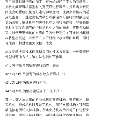
再手持型材进行弯曲加工，有效的减轻了工人的劳动量，
夹板的间距可根据型材的宽度而进行调节，并且当夹板间
距改变时置物机构也可进行伸缩运动，使得夹持机构的适
用范围更广，通过夹板内壁分布的滚珠可使得型材的运动
更为流畅；输送机构与夹持机构之间转动连接，能够根据
型材的宽度而调节两个输送机构之间的间距，实现自动输
送，以便于更精确的对弯曲位置进行定位；可通过托起机
构将型材托起，以便于在加工过程中改变弯曲角度，同时
可使得下料过程更为便捷、省力。
本发明解决其技术问题所采用的技术方案是：一种薄壁环
件型材弯曲方法，该方法包括如下步骤：
s1：将待折弯的板材进行抛光、去油；
s2：将s1中待折弯的板材放入折弯机中；
s3：对s2中的板材进行折弯；
s4：将s3中的板材输送至下一道工序；
其中，该方法采用的折弯机包括支撑机构、夹持机构、输
送机构、托起机构以及加工机构；所述支撑机构的顶部滑
动连接有所述夹持机构，所述夹持机构用以对工件进行夹
持限位；所述夹持机构的一端转动连接所述输送机构，所