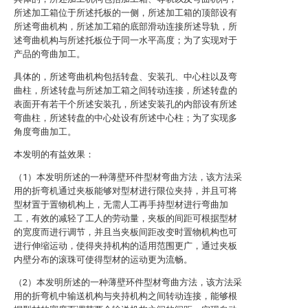
所述加工箱位于所述托板的一侧，所述加工箱的顶部设有
所述弯曲机构，所述加工箱的底部滑动连接所述导轨，所
述弯曲机构与所述托板位于同一水平高度；为了实现对于
产品的弯曲加工。
具体的，所述弯曲机构包括转盘、安装孔、中心柱以及弯
曲柱，所述转盘与所述加工箱之间转动连接，所述转盘的
表面开有若干个所述安装孔，所述安装孔的内部设有所述
弯曲柱，所述转盘的中心处设有所述中心柱；为了实现多
角度弯曲加工。
本发明的有益效果：
（1）本发明所述的一种薄壁环件型材弯曲方法，该方法采
用的折弯机通过夹板能够对型材进行限位夹持，并且可将
型材置于置物机构上，无需人工再手持型材进行弯曲加
工，有效的减轻了工人的劳动量，夹板的间距可根据型材
的宽度而进行调节，并且当夹板间距改变时置物机构也可
进行伸缩运动，使得夹持机构的适用范围更广，通过夹板
内壁分布的滚珠可使得型材的运动更为流畅。
（2）本发明所述的一种薄壁环件型材弯曲方法，该方法采
用的折弯机中输送机构与夹持机构之间转动连接，能够根