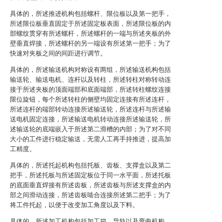
具体的，所述推进机构包括螺杆、限位板以及第一把手，
所述限位板垂直固定于所述固定板表面，所述限位板的内
部螺纹贯穿有所述螺杆，所述螺杆的一端与所述夹板的外
壁垂直焊接，所述螺杆的另一端设有所述第一把手；为了
快速对夹板之间的间距进行调节。
具体的，所述输送机构对称设有两组，所述输送机构包括
输送轮、输送电机、连杆以及转柱，所述转柱对称转动连
接于所述夹板的顶面端部和底面端部，所述转柱螺纹连接
限位旋钮，每个所述转柱的侧壁均固定连接有所述连杆，
所述连杆的端部转动连接所述输送轮，所述连杆与所述输
送电机固定连接，所述输送电机转动连接所述输送轮，所
述输送轮的底端嵌入于所述第二滑槽的内部；为了对不同
大小的工件进行稳定输送，无需人工再手持推进，提高加
工精度。
具体的，所述托起机构包括托板、齿板、支撑盒以及第二
把手，所述托板与所述固定板位于同一水平面，所述托板
的底面垂直焊接有所述齿板，所述齿板与所述支撑盒的内
部之间滑动连接，所述齿板啮合连接所述第二把手；为了
将工件托起，以便于改变加工角度以及下料。
具体的，所述加工机构包括加工箱、导轨以及弯曲机构，