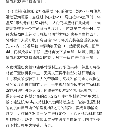
送电机32进行输送加工；
（3）型材在输送轮31在带动下向前运动，滚珠212可使其
运动更为顺畅，当经过中心柱523、弯曲柱524之间时，转
盘521带动弯曲柱524转动，从而使得型材在此处弯曲；当
需要改变下一位置的弯曲角度时，可转动第二把手44，使
得齿板42向上运动，托板41将型材托起离开弯曲柱524，
随后操作人员可取下弯曲柱524再将其安装在合适的安装
孔522内，沿着导轨53移动加工箱51，然后反转第二把手
44，使得托板41下移，型材再次下放至加工区域，随后输
送电机32带动输送轮31转动，对下一位置进行弯曲加工。
本发明通过夹板21能够对型材进行限位夹持，并且可将型
材置于置物机构23上，无需人工再手持型材进行弯曲加
工，有效的减轻了工人的劳动量，夹板21的间距可根据型
材的宽度而进行调节，并且当夹板21间距改变时置物机构
23也可进行伸缩运动，使得夹持机构2的适用范围更广，
通过夹板21内壁分布的滚珠212可使得型材的运动更为流
畅；输送机构3与夹持机构2之间转动连接，能够根据型材
的宽度而调节两个输送机构3之间的间距，实现自动输送，
以便于更精确的对弯曲位置进行定位；可通过托起机构4将
型材托起，以便于在加工过程中改变弯曲角度，同时可使
得下料过程更为便捷、省力。