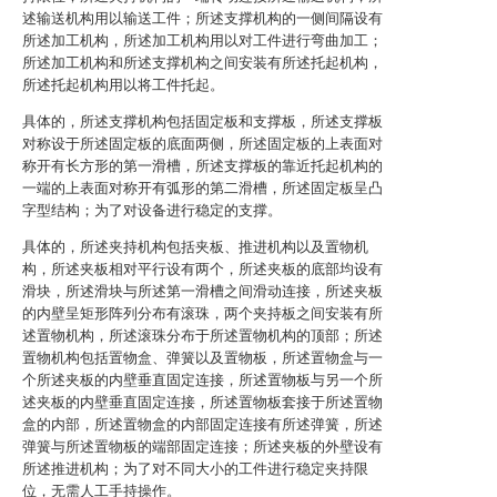
述输送机构用以输送工件；所述支撑机构的一侧间隔设有
所述加工机构，所述加工机构用以对工件进行弯曲加工；
所述加工机构和所述支撑机构之间安装有所述托起机构，
所述托起机构用以将工件托起。
具体的，所述支撑机构包括固定板和支撑板，所述支撑板
对称设于所述固定板的底面两侧，所述固定板的上表面对
称开有长方形的第一滑槽，所述支撑板的靠近托起机构的
一端的上表面对称开有弧形的第二滑槽，所述固定板呈凸
字型结构；为了对设备进行稳定的支撑。
具体的，所述夹持机构包括夹板、推进机构以及置物机
构，所述夹板相对平行设有两个，所述夹板的底部均设有
滑块，所述滑块与所述第一滑槽之间滑动连接，所述夹板
的内壁呈矩形阵列分布有滚珠，两个夹持板之间安装有所
述置物机构，所述滚珠分布于所述置物机构的顶部；所述
置物机构包括置物盒、弹簧以及置物板，所述置物盒与一
个所述夹板的内壁垂直固定连接，所述置物板与另一个所
述夹板的内壁垂直固定连接，所述置物板套接于所述置物
盒的内部，所述置物盒的内部固定连接有所述弹簧，所述
弹簧与所述置物板的端部固定连接；所述夹板的外壁设有
所述推进机构；为了对不同大小的工件进行稳定夹持限
位，无需人工手持操作。