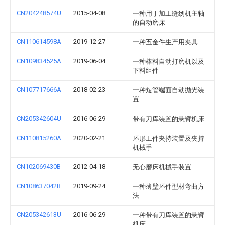
CN204248574U
2015-04-08
一种用于加工缝纫机主轴
的自动磨床
CN110614598A
2019-12-27
一种五金件生产用夹具
CN109834525A
2019-06-04
一种棒料自动打磨机以及
下料组件
CN107717666A
2018-02-23
一种短管端面自动抛光装
置
CN205342604U
2016-06-29
带有刀库装置的悬臂机床
CN110815260A
2020-02-21
环形工件夹持装置及夹持
机械手
CN102069430B
2012-04-18
无心磨床机械手装置
CN108637042B
2019-09-24
一种薄壁环件型材弯曲方
法
CN205342613U
2016-06-29
一种带有刀库装置的悬臂
机床