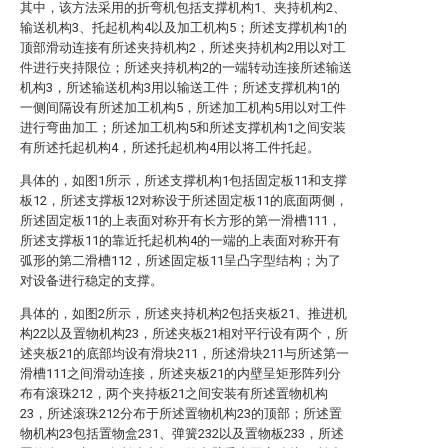
其中，该方法采用的折弯机包括支撑机构1、夹持机构2、
输送机构3、托起机构4以及加工机构5；所述支撑机构1的
顶部滑动连接有所述夹持机构2，所述夹持机构2用以对工
件进行夹持限位；所述夹持机构2的一端转动连接所述输送
机构3，所述输送机构3用以输送工件；所述支撑机构1的
一侧间隔设有所述加工机构5，所述加工机构5用以对工件
进行弯曲加工；所述加工机构5和所述支撑机构1之间安装
有所述托起机构4，所述托起机构4用以将工件托起。
具体的，如图1所示，所述支撑机构1包括固定板11和支撑
板12，所述支撑板12对称设于所述固定板11的底面两侧，
所述固定板11的上表面对称开有长方形的第一滑槽111，
所述支撑板11的靠近托起机构4的一端的上表面对称开有
弧形的第二滑槽112，所述固定板11呈凸字型结构；为了
对设备进行稳定的支撑。
具体的，如图2所示，所述夹持机构2包括夹板21、推进机
构22以及置物机构23，所述夹板21相对平行设有两个，所
述夹板21的底部均设有滑块211，所述滑块211与所述第一
滑槽111之间滑动连接，所述夹板21的内壁呈矩形阵列分
布有滚珠212，两个夹持板21之间安装有所述置物机构
23，所述滚珠212分布于所述置物机构23的顶部；所述置
物机构23包括置物盒231、弹簧232以及置物板233，所述