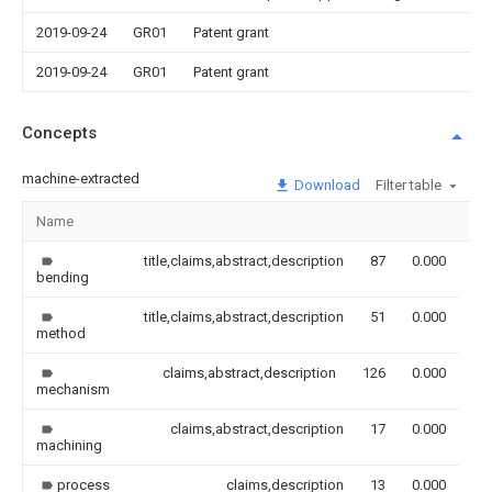
2019-09-24
GR01
Patent grant
2019-09-24
GR01
Patent grant
Concepts
machine-extracted
Download
Filter table
Name
Im
title,claims,abstract,description
87
0.000
bending
title,claims,abstract,description
51
0.000
method
claims,abstract,description
126
0.000
mechanism
claims,abstract,description
17
0.000
machining
process
claims,description
13
0.000