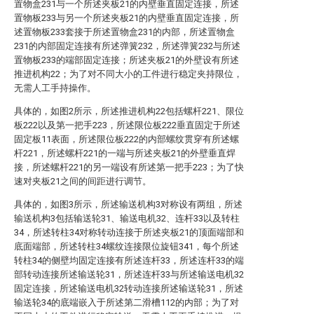
置物盒231与一个所述夹板21的内壁垂直固定连接，所述
置物板233与另一个所述夹板21的内壁垂直固定连接，所
述置物板233套接于所述置物盒231的内部，所述置物盒
231的内部固定连接有所述弹簧232，所述弹簧232与所述
置物板233的端部固定连接；所述夹板21的外壁设有所述
推进机构22；为了对不同大小的工件进行稳定夹持限位，
无需人工手持操作。
具体的，如图2所示，所述推进机构22包括螺杆221、限位
板222以及第一把手223，所述限位板222垂直固定于所述
固定板11表面，所述限位板222的内部螺纹贯穿有所述螺
杆221，所述螺杆221的一端与所述夹板21的外壁垂直焊
接，所述螺杆221的另一端设有所述第一把手223；为了快
速对夹板21之间的间距进行调节。
具体的，如图3所示，所述输送机构3对称设有两组，所述
输送机构3包括输送轮31、输送电机32、连杆33以及转柱
34，所述转柱34对称转动连接于所述夹板21的顶面端部和
底面端部，所述转柱34螺纹连接限位旋钮341，每个所述
转柱34的侧壁均固定连接有所述连杆33，所述连杆33的端
部转动连接所述输送轮31，所述连杆33与所述输送电机32
固定连接，所述输送电机32转动连接所述输送轮31，所述
输送轮34的底端嵌入于所述第二滑槽112的内部；为了对