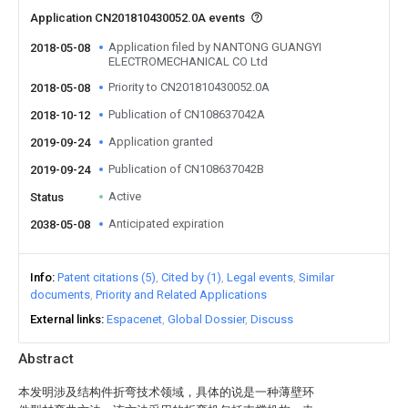
Application CN201810430052.0A events
Application filed by NANTONG GUANGYI
2018-05-08
ELECTROMECHANICAL CO Ltd
Priority to CN201810430052.0A
2018-05-08
Publication of CN108637042A
2018-10-12
Application granted
2019-09-24
Publication of CN108637042B
2019-09-24
Active
Status
Anticipated expiration
2038-05-08
Info
Patent citations (5)
Cited by (1)
Legal events
Similar
documents
Priority and Related Applications
External links
Espacenet
Global Dossier
Discuss
Abstract
本发明涉及结构件折弯技术领域，具体的说是一种薄壁环