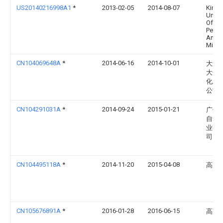
US20140216998A1
*
2013-02-05
2014-08-07
King 
Univer
Of
Petro
And
Miner
CN104069648A
*
2014-06-16
2014-10-01
大连福
大化
化工
公司
CN104291031A
*
2014-09-24
2015-01-21
广州
自动
业有
司
CN104495118A
*
2014-11-20
2015-04-08
高翔
CN105676891A
*
2016-01-28
2016-06-15
高翔