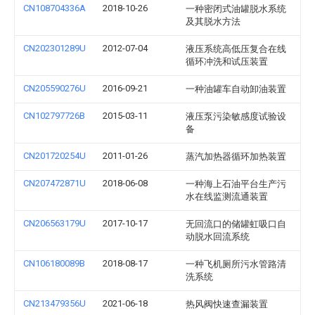
CN108704336A
2018-10-26
一种密闭式油罐脱水系统
及其脱水方法
CN202301289U
2012-07-04
液压系统高低压复合在线
循环冲洗和试压装置
CN205590276U
2016-09-21
一种油罐车自动卸油装置
CN102797726B
2015-03-11
液压泵污染敏感度试验设
备
CN201720254U
2011-01-26
蒸汽加热器循环加热装置
CN207472871U
2018-06-08
一种海上石油平台生产污
水在线监测流通装置
CN206563179U
2017-10-17
无回流口的储罐虹吸口自
动脱水回流系统
CN106180089B
2018-08-17
一种飞机厕所污水管路清
洗系统
CN213479356U
2021-06-18
热风阀快速查漏装置