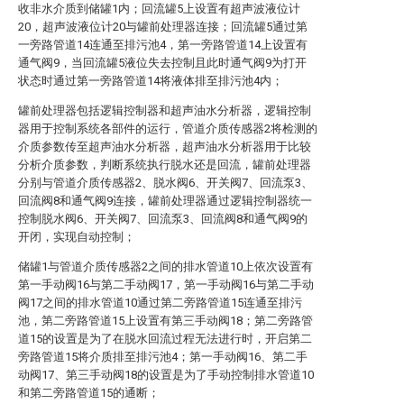
收非水介质到储罐1内；回流罐5上设置有超声波液位计
20，超声波液位计20与罐前处理器连接；回流罐5通过第
一旁路管道14连通至排污池4，第一旁路管道14上设置有
通气阀9，当回流罐5液位失去控制且此时通气阀9为打开
状态时通过第一旁路管道14将液体排至排污池4内；
罐前处理器包括逻辑控制器和超声油水分析器，逻辑控制
器用于控制系统各部件的运行，管道介质传感器2将检测的
介质参数传至超声油水分析器，超声油水分析器用于比较
分析介质参数，判断系统执行脱水还是回流，罐前处理器
分别与管道介质传感器2、脱水阀6、开关阀7、回流泵3、
回流阀8和通气阀9连接，罐前处理器通过逻辑控制器统一
控制脱水阀6、开关阀7、回流泵3、回流阀8和通气阀9的
开闭，实现自动控制；
储罐1与管道介质传感器2之间的排水管道10上依次设置有
第一手动阀16与第二手动阀17，第一手动阀16与第二手动
阀17之间的排水管道10通过第二旁路管道15连通至排污
池，第二旁路管道15上设置有第三手动阀18；第二旁路管
道15的设置是为了在脱水回流过程无法进行时，开启第二
旁路管道15将介质排至排污池4；第一手动阀16、第二手
动阀17、第三手动阀18的设置是为了手动控制排水管道10
和第二旁路管道15的通断；