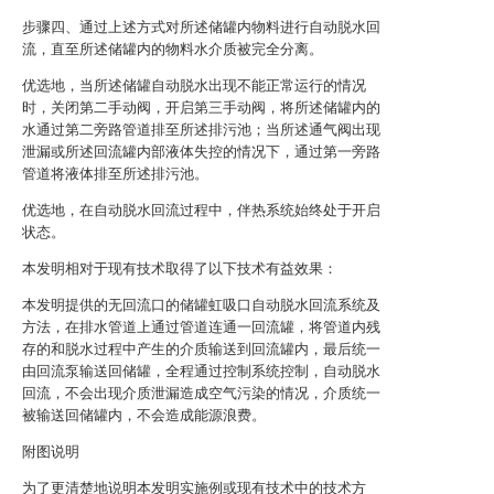
步骤四、通过上述方式对所述储罐内物料进行自动脱水回
流，直至所述储罐内的物料水介质被完全分离。
优选地，当所述储罐自动脱水出现不能正常运行的情况
时，关闭第二手动阀，开启第三手动阀，将所述储罐内的
水通过第二旁路管道排至所述排污池；当所述通气阀出现
泄漏或所述回流罐内部液体失控的情况下，通过第一旁路
管道将液体排至所述排污池。
优选地，在自动脱水回流过程中，伴热系统始终处于开启
状态。
本发明相对于现有技术取得了以下技术有益效果：
本发明提供的无回流口的储罐虹吸口自动脱水回流系统及
方法，在排水管道上通过管道连通一回流罐，将管道内残
存的和脱水过程中产生的介质输送到回流罐内，最后统一
由回流泵输送回储罐，全程通过控制系统控制，自动脱水
回流，不会出现介质泄漏造成空气污染的情况，介质统一
被输送回储罐内，不会造成能源浪费。
附图说明
为了更清楚地说明本发明实施例或现有技术中的技术方