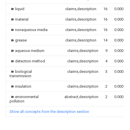
liquid
claims,description
16
0.000
material
claims,description
16
0.000
nonaqueous media
claims,description
16
0.000
grease
claims,description
14
0.000
aqueous medium
claims,description
9
0.000
detection method
claims,description
4
0.000
biological
claims,description
3
0.000
transmission
insulation
claims,description
2
0.000
environmental
abstract,description
2
0.000
pollution
Show all concepts from the description section