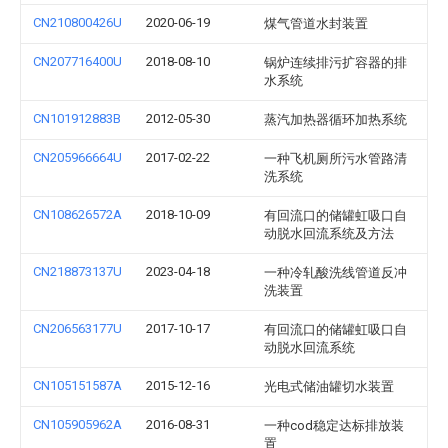
CN210800426U
2020-06-19
煤气管道水封装置
CN207716400U
2018-08-10
锅炉连续排污扩容器的排
水系统
CN101912883B
2012-05-30
蒸汽加热器循环加热系统
CN205966664U
2017-02-22
一种飞机厕所污水管路清
洗系统
CN108626572A
2018-10-09
有回流口的储罐虹吸口自
动脱水回流系统及方法
CN218873137U
2023-04-18
一种冷轧酸洗线管道反冲
洗装置
CN206563177U
2017-10-17
有回流口的储罐虹吸口自
动脱水回流系统
CN105151587A
2015-12-16
光电式储油罐切水装置
CN105905962A
2016-08-31
一种cod稳定达标排放装
置