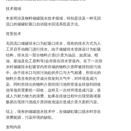
技术领域
本发明涉及物料储罐脱水技术领域，特别是涉及一种无回
流口的储罐虹吸口自动脱水回流系统及方法。
背景技术
无回流口储罐排水口为虹吸口排水，现有的排水方式为人
工开启手动阀门进行排水。由于储罐排水管路设计为虹吸
结构，排水后一部分物料介质(介质为油品，如原油、蜡
油、柴油及化工原料等)会存留在排水管道内。在下一次排
水时储罐排水虹吸管内所存储的物料介质即被排到排污池
中。由于排水口与排污池处的开口与大气相通，所排出的
物料介质含有的化学成分挥发到大气中，对环境造成污
染。同时所排出的物料介质经排污池和管道会排放到回收
池等场所需要统一回收，这样又一次对环境造成污染，造
成人力财力物力的浪费。如果在排放过程中出现管路堵塞
极易出现排污池或介质回收池溢出造成介质大面积污染。
综上，现有的储罐脱水技术中，在储罐虹吸口脱水时存在
浪费能源，污染环境的缺陷。
发明内容