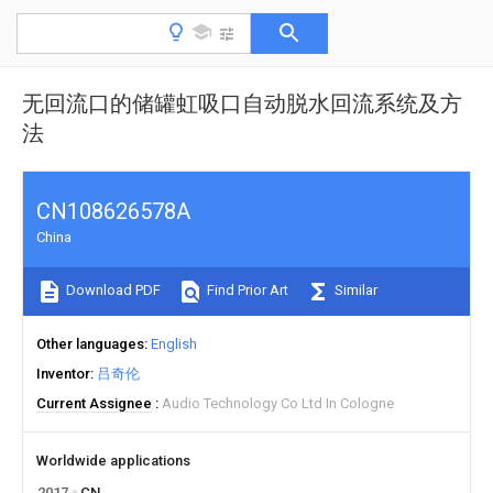
无回流口的储罐虹吸口自动脱水回流系统及方
法
CN108626578A
China
Download PDF
Find Prior Art
Similar
Other languages
English
Inventor
吕奇伦
Current Assignee
Audio Technology Co Ltd In Cologne
Worldwide applications
2017
CN