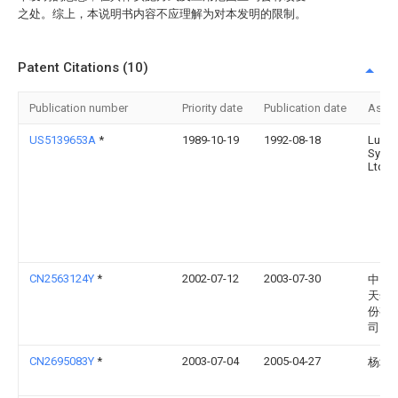
之处。综上，本说明书内容不应理解为对本发明的限制。
Patent Citations (10)
Publication number
Priority date
Publication date
Assi
US5139653A
*
1989-10-19
1992-08-18
Ludl
Sysc
Ltd.
CN2563124Y
*
2002-07-12
2003-07-30
中国
天然
份有
司
CN2695083Y
*
2003-07-04
2005-04-27
杨增