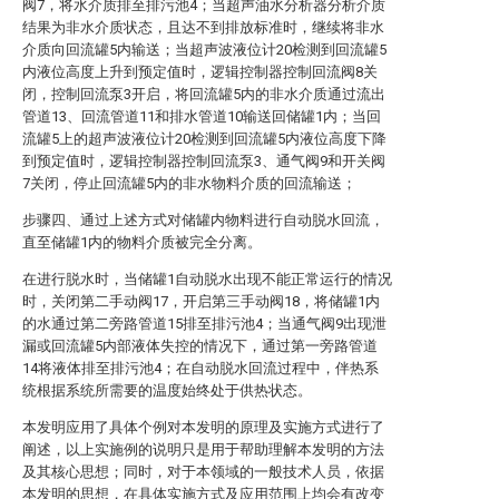
阀7，将水介质排至排污池4；当超声油水分析器分析介质
结果为非水介质状态，且达不到排放标准时，继续将非水
介质向回流罐5内输送；当超声波液位计20检测到回流罐5
内液位高度上升到预定值时，逻辑控制器控制回流阀8关
闭，控制回流泵3开启，将回流罐5内的非水介质通过流出
管道13、回流管道11和排水管道10输送回储罐1内；当回
流罐5上的超声波液位计20检测到回流罐5内液位高度下降
到预定值时，逻辑控制器控制回流泵3、通气阀9和开关阀
7关闭，停止回流罐5内的非水物料介质的回流输送；
步骤四、通过上述方式对储罐内物料进行自动脱水回流，
直至储罐1内的物料介质被完全分离。
在进行脱水时，当储罐1自动脱水出现不能正常运行的情况
时，关闭第二手动阀17，开启第三手动阀18，将储罐1内
的水通过第二旁路管道15排至排污池4；当通气阀9出现泄
漏或回流罐5内部液体失控的情况下，通过第一旁路管道
14将液体排至排污池4；在自动脱水回流过程中，伴热系
统根据系统所需要的温度始终处于供热状态。
本发明应用了具体个例对本发明的原理及实施方式进行了
阐述，以上实施例的说明只是用于帮助理解本发明的方法
及其核心思想；同时，对于本领域的一般技术人员，依据
本发明的思想，在具体实施方式及应用范围上均会有改变