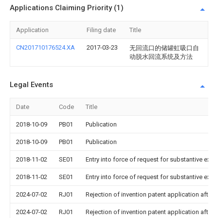
Applications Claiming Priority (1)
Application
Filing date
Title
CN201710176524.XA
2017-03-23
无回流口的储罐虹吸口自
动脱水回流系统及方法
Legal Events
Date
Code
Title
2018-10-09
PB01
Publication
2018-10-09
PB01
Publication
2018-11-02
SE01
Entry into force of request for substantive exa
2018-11-02
SE01
Entry into force of request for substantive exa
2024-07-02
RJ01
Rejection of invention patent application after 
2024-07-02
RJ01
Rejection of invention patent application after 