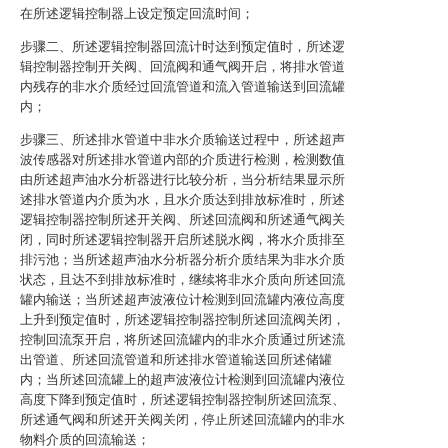
在所述逻辑控制器上设定预定回流时间；
步骤二、所述逻辑控制器回流计时达到预定值时，所述逻
辑控制器控制开关阀、回流阀和通气阀开启，将排水管道
内残存的非水介质经过回流管道和流入管道输送到回流罐
内；
步骤三、所述排水管道中非水介质输送过程中，所述超声
波传感器对所述排水管道内部的介质进行检测，检测数值
由所述超声油水分析器进行比较分析，当分析结果显示所
述排水管道内介质为水，且水介质达到排放标准时，所述
逻辑控制器控制所述开关阀、所述回流阀和所述通气阀关
闭，同时所述逻辑控制器开启所述脱水阀，将水介质排至
排污池；当所述超声油水分析器分析介质结果为非水介质
状态，且达不到排放标准时，继续将非水介质向所述回流
罐内输送；当所述超声波液位计检测到回流罐内液位高度
上升到预定值时，所述逻辑控制器控制所述回流阀关闭，
控制回流泵开启，将所述回流罐内的非水介质通过所述流
出管道、所述回流管道和所述排水管道输送回所述储罐
内；当所述回流罐上的超声波液位计检测到回流罐内液位
高度下降到预定值时，所述逻辑控制器控制所述回流泵、
所述通气阀和所述开关阀关闭，停止所述回流罐内的非水
物料介质的回流输送；