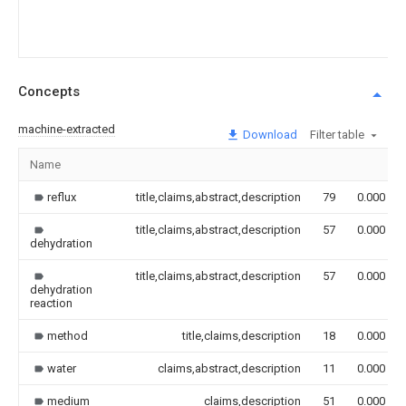
Concepts
machine-extracted
Download
Filter table
Name
reflux
title,claims,abstract,description
79
0.000
title,claims,abstract,description
57
0.000
dehydration
title,claims,abstract,description
57
0.000
dehydration
reaction
method
title,claims,description
18
0.000
water
claims,abstract,description
11
0.000
medium
claims,description
51
0.000