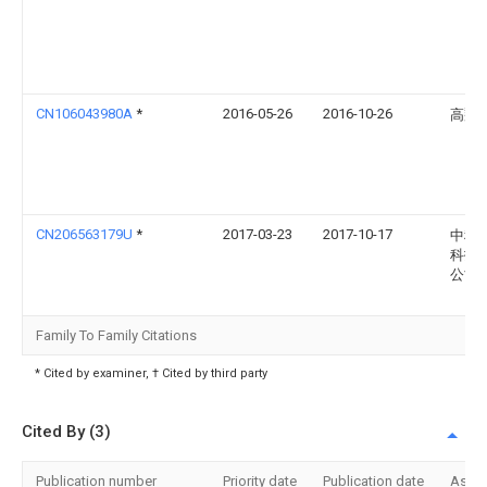
CN106043980A
*
2016-05-26
2016-10-26
高翔
CN206563179U
*
2017-03-23
2017-10-17
中科
科技
公司
Family To Family Citations
* Cited by examiner, † Cited by third party
Cited By (3)
Publication number
Priority date
Publication date
Assi