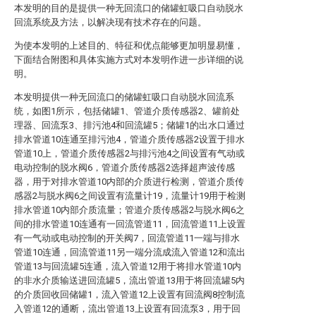
本发明的目的是提供一种无回流口的储罐虹吸口自动脱水
回流系统及方法，以解决现有技术存在的问题。
为使本发明的上述目的、特征和优点能够更加明显易懂，
下面结合附图和具体实施方式对本发明作进一步详细的说
明。
本发明提供一种无回流口的储罐虹吸口自动脱水回流系
统，如图1所示，包括储罐1、管道介质传感器2、罐前处
理器、回流泵3、排污池4和回流罐5；储罐1的出水口通过
排水管道10连通至排污池4，管道介质传感器2设置于排水
管道10上，管道介质传感器2与排污池4之间设置有气动或
电动控制的脱水阀6，管道介质传感器2选择超声波传感
器，用于对排水管道10内部的介质进行检测，管道介质传
感器2与脱水阀6之间设置有流量计19，流量计19用于检测
排水管道10内部介质流量；管道介质传感器2与脱水阀6之
间的排水管道10连通有一回流管道11，回流管道11上设置
有一气动或电动控制的开关阀7，回流管道11一端与排水
管道10连通，回流管道11另一端分流成流入管道12和流出
管道13与回流罐5连通，流入管道12用于将排水管道10内
的非水介质输送进回流罐5，流出管道13用于将回流罐5内
的介质回收回储罐1，流入管道12上设置有回流阀8控制流
入管道12的通断，流出管道13上设置有回流泵3，用于回