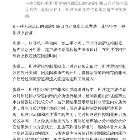
7.根据权利要求1所述的无回流口的储罐虹吸口自动脱水回
流系统，其特征在于：所述管道介质传感器为超声波传感
器。
8.一种无回流口的储罐虹吸口自动脱水回流方法，其特征在于包
括以下步骤：
步骤一、打开第一手动阀、第二手动阀，同时开启逻辑控制器、
超声油水分析器、超声波传感器和超声波液位计，在所述逻辑控
制器上设定预定回流时间；
步骤二、所述逻辑控制器回流计时达到预定值时，所述逻辑控制
器控制开关阀、回流阀和通气阀开启，将排水管道内残存的非水
介质经过回流管道和流入管道输送到回流罐内；
步骤三、所述排水管道中非水介质输送过程中，所述超声波传感
器对所述排水管道内部的介质进行检测，检测数值由所述超声油
水分析器进行比较分析，当分析结果显示所述排水管道内介质为
水，且水介质达到排放标准时，所述逻辑控制器控制所述开关
阀、所述回流阀和所述通气阀关闭，同时所述逻辑控制器开启所
述脱水阀，将水介质排至排污池；当所述超声油水分析器分析介
质结果为非水介质状态，且达不到排放标准时，继续将非水介质
向所述回流罐内输送；当所述超声波液位计检测到回流罐内液位
高度上升到预定值时，所述逻辑控制器控制所述回流阀关闭，控