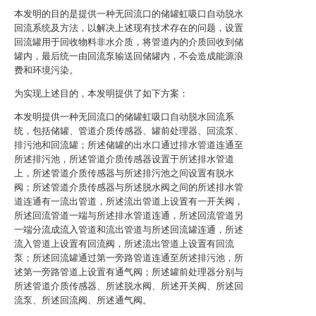
本发明的目的是提供一种无回流口的储罐虹吸口自动脱水
回流系统及方法，以解决上述现有技术存在的问题，设置
回流罐用于回收物料非水介质，将管道内的介质回收到储
罐内，最后统一由回流泵输送回储罐内，不会造成能源浪
费和环境污染。
为实现上述目的，本发明提供了如下方案：
本发明提供一种无回流口的储罐虹吸口自动脱水回流系
统，包括储罐、管道介质传感器、罐前处理器、回流泵、
排污池和回流罐；所述储罐的出水口通过排水管道连通至
所述排污池，所述管道介质传感器设置于所述排水管道
上，所述管道介质传感器与所述排污池之间设置有脱水
阀；所述管道介质传感器与所述脱水阀之间的所述排水管
道连通有一流出管道，所述流出管道上设置有一开关阀，
所述回流管道一端与所述排水管道连通，所述回流管道另
一端分流成流入管道和流出管道与所述回流罐连通，所述
流入管道上设置有回流阀，所述流出管道上设置有回流
泵；所述回流罐通过第一旁路管道连通至所述排污池，所
述第一旁路管道上设置有通气阀；所述罐前处理器分别与
所述管道介质传感器、所述脱水阀、所述开关阀、所述回
流泵、所述回流阀、所述通气阀。