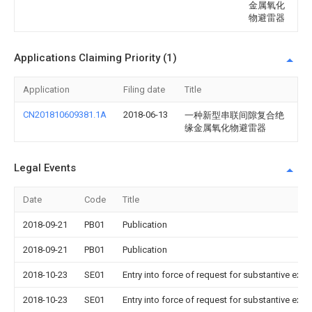
金属氧化
物避雷器
Applications Claiming Priority (1)
Application
Filing date
Title
CN201810609381.1A
2018-06-13
一种新型串联间隙复合绝
缘金属氧化物避雷器
Legal Events
Date
Code
Title
2018-09-21
PB01
Publication
2018-09-21
PB01
Publication
2018-10-23
SE01
Entry into force of request for substantive exa
2018-10-23
SE01
Entry into force of request for substantive exa