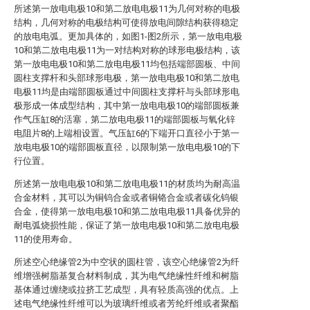
所述第一放电电极10和第二放电电极11为几何对称的电极
结构，几何对称的电极结构可使得放电间隙结构获得稳定
的放电电弧。更加具体的，如图1-图2所示，第一放电电极
10和第二放电电极11为一对结构对称的球形电极结构，该
第一放电电极10和第二放电电极11均包括端部圆板、中间
圆柱支撑杆和头部球形电极，第一放电电极10和第二放电
电极11均是由端部圆板通过中间圆柱支撑杆与头部球形电
极形成一体成型结构，其中第一放电电极10的端部圆板兼
作气压缸8的活塞，第二放电电极11的端部圆板与氧化锌
电阻片8的上端相设置。气压缸6的下端开口直径小于第一
放电电极10的端部圆板直径，以限制第一放电电极10的下
行位置。
所述第一放电电极10和第二放电电极11的材质均为耐高温
合金材料，其可以为铜钨合金或者铜铬合金或者碳化钨银
合金，使得第一放电电极10和第二放电电极11具备优异的
耐电弧烧损性能，保证了第一放电电极10和第二放电电极
11的使用寿命。
所述空心绝缘管2为中空状的圆柱管，该空心绝缘管2为纤
维增强树脂基复合材料制成，其为电气绝缘性纤维和树脂
基体通过缠绕或拉挤工艺成型，具有轻质高强的优点。上
述电气绝缘性纤维可以为玻璃纤维或者芳纶纤维或者聚酯