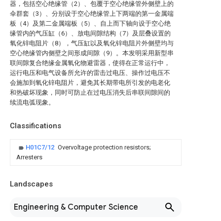
器，包括空心绝缘管（2）、包覆于空心绝缘管外侧壁上的
伞群套（3）、分别设于空心绝缘管上下两端的第一金属端
板（4）及第二金属端板（5）、自上而下轴向设于空心绝
缘管内的气压缸（6）、放电间隙结构（7）及层叠设置的
氧化锌电阻片（8），气压缸以及氧化锌电阻片外侧壁均与
空心绝缘管内侧壁之间形成间隙（9）。本发明采用新型串
联间隙复合绝缘金属氧化物避雷器，使得在正常运行中，
运行电压和电气设备所允许的雷击过电压、操作过电压不
会施加到氧化锌电阻片，避免其长期带电所引发的电老化
和热破坏现象，同时可防止在过电压消失后串联间隙间的
续流电弧现象。
Classifications
H01C7/12
Overvoltage protection resistors;
Arresters
Landscapes
Engineering & Computer Science