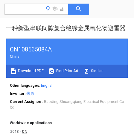
一种新型串联间隙复合绝缘金属氧化物避雷器
CN108565084A
China
Download PDF
Find Prior Art
Similar
Other languages
English
Inventor
朱勇
Current Assignee
Baoding Shuangqiang Electrical Equipment Co
ltd
Worldwide applications
2018
CN