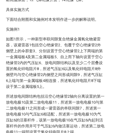
具体实施方式
下面结合附图和实施例对本发明作进一步的解释说明。
实施例1
如图1所示，一种新型串联间隙复合绝缘金属氧化物避雷
器，该避雷器1包括空心绝缘管2、包覆于空心绝缘管2外
侧壁上的伞群套3、分别设置于空心绝缘管2上下两端的第
一金属端板4及第二金属端板5、自上而下轴向设置于空心
绝缘管2内的气压缸6、放电间隙结构以及至少二个层叠设
置的氧化锌电阻片8，所述气压缸6以及氧化锌电阻片8外
侧壁均与空心绝缘管2内侧壁之间形成间隙9，所述气压缸
6上端与第一金属端板4相连接，所述氧化锌电阻片8下端
设于第二金属端板5上。
所述放电间隙结构包括沿空心绝缘管2轴向分离设置的第一
放电电极10及第二放电电极11，所述第一放电电极10与第
二放电电极11之间形成一避雷器的串联间隙7，所述第一
放电电极10与气压缸6相适配，所述第一放电电极10为气
压缸6的活塞杆件，该第一放电电极10在气压缸6内起到活
塞杆件的作用并可于气压缸6内做活塞运动，所述第二放电
电极11一端部设置于氧化锌电阻片8上端。