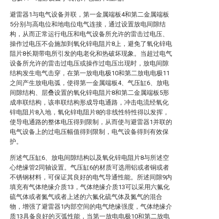
避雷器1与电气设备并联，第一金属端板4和第二金属端板
5分别与高电位和地电位电气连接，通过设置放电间隙结
构，从而正常运行电压和电气设备所允许的雷击过电压、
操作过电压不会施加到氧化锌电阻片8上，避免了氧化锌电
阻片8长期带电所引发的电老化和热破坏现象。当超过电气
设备所允许的雷击过电压或操作过电压出现时，放电间隙
结构发生电气击穿，在第一放电电极10和第二放电电极11
之间产生放电电弧，使得第一金属端板4、气压缸6、放电
间隙结构、层叠设置的氧化锌电阻片8和第二金属端板5形
成串联结构，该串联结构形成导电通路，冲击电流经氧化
锌电阻片8入地，氧化锌电阻片8的非线性特性得以发挥，
使导电通路的整体电压得到限制，从而使与避雷器1并联的
电气设备上的过电压幅值得到限制，电气设备得到有效保
护。
所述气压缸6、放电间隙结构以及氧化锌电阻片8与所述空
心绝缘管2同轴设置。气压缸6的材质可选用铝或者铜或者
不锈钢材料，可保证其良好的电气导通性能。所述间隙9内
填充有气体绝缘介质13，气体绝缘介质13可以采用六氟化
硫气体或者氮气或者上述的六氟化硫气体及氮气的混合
物，增强了避雷器1内部空间的电气绝缘强度，气体绝缘介
质13具备良好的灭弧性能，当第一放电电极10和第二放电