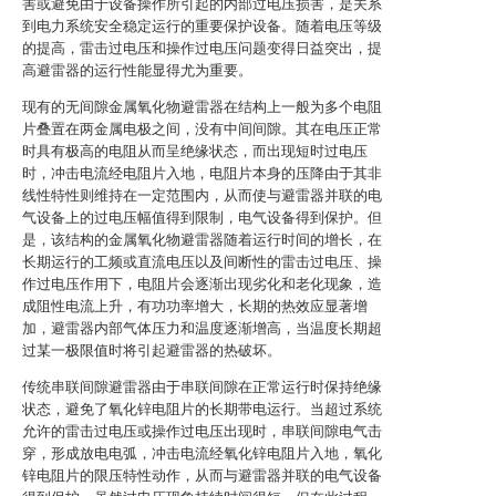
害或避免由于设备操作所引起的内部过电压损害，是关系
到电力系统安全稳定运行的重要保护设备。随着电压等级
的提高，雷击过电压和操作过电压问题变得日益突出，提
高避雷器的运行性能显得尤为重要。
现有的无间隙金属氧化物避雷器在结构上一般为多个电阻
片叠置在两金属电极之间，没有中间间隙。其在电压正常
时具有极高的电阻从而呈绝缘状态，而出现短时过电压
时，冲击电流经电阻片入地，电阻片本身的压降由于其非
线性特性则维持在一定范围内，从而使与避雷器并联的电
气设备上的过电压幅值得到限制，电气设备得到保护。但
是，该结构的金属氧化物避雷器随着运行时间的增长，在
长期运行的工频或直流电压以及间断性的雷击过电压、操
作过电压作用下，电阻片会逐渐出现劣化和老化现象，造
成阻性电流上升，有功功率增大，长期的热效应显著增
加，避雷器内部气体压力和温度逐渐增高，当温度长期超
过某一极限值时将引起避雷器的热破坏。
传统串联间隙避雷器由于串联间隙在正常运行时保持绝缘
状态，避免了氧化锌电阻片的长期带电运行。当超过系统
允许的雷击过电压或操作过电压出现时，串联间隙电气击
穿，形成放电电弧，冲击电流经氧化锌电阻片入地，氧化
锌电阻片的限压特性动作，从而与避雷器并联的电气设备