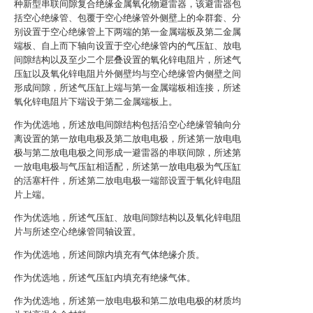
种新型串联间隙复合绝缘金属氧化物避雷器，该避雷器包
括空心绝缘管、包覆于空心绝缘管外侧壁上的伞群套、分
别设置于空心绝缘管上下两端的第一金属端板及第二金属
端板、自上而下轴向设置于空心绝缘管内的气压缸、放电
间隙结构以及至少二个层叠设置的氧化锌电阻片，所述气
压缸以及氧化锌电阻片外侧壁均与空心绝缘管内侧壁之间
形成间隙，所述气压缸上端与第一金属端板相连接，所述
氧化锌电阻片下端设于第二金属端板上。
作为优选地，所述放电间隙结构包括沿空心绝缘管轴向分
离设置的第一放电电极及第二放电电极，所述第一放电电
极与第二放电电极之间形成一避雷器的串联间隙，所述第
一放电电极与气压缸相适配，所述第一放电电极为气压缸
的活塞杆件，所述第二放电电极一端部设置于氧化锌电阻
片上端。
作为优选地，所述气压缸、放电间隙结构以及氧化锌电阻
片与所述空心绝缘管同轴设置。
作为优选地，所述间隙内填充有气体绝缘介质。
作为优选地，所述气压缸内填充有绝缘气体。
作为优选地，所述第一放电电极和第二放电电极的材质均