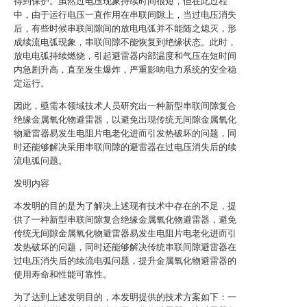
得到保护。虽然过电压现象持续时间很短，但在此过程
中，由于运行电压一直作用在串联间隙上，当过电压消失
后，有些时候串联间隙间的放电电弧并不能随之熄灭，形
成续流电弧现象，串联间隙不能恢复到绝缘状态。此时，
放电电弧持续燃烧，引起避雷器内部温度和气压在短时间
内急剧升高，直至发生爆炸，严重影响电力系统的安全稳
定运行。
因此，亟需本领域技术人员研究出一种新型串联间隙复合
绝缘金属氧化物避雷器，以避免出现传统无间隙金属氧化
物避雷器易发生电阻片电老化进而引发热破坏的问题，同
时还能够解决采用串联间隙的避雷器在过电压消失后的续
流电弧问题。
发明内容
本发明的目的是为了解决上述现有技术中存在的不足，提
供了一种新型串联间隙复合绝缘金属氧化物避雷器，避免
传统无间隙金属氧化物避雷器易发生电阻片电老化进而引
发热破坏的问题，同时还能够解决传统串联间隙避雷器在
过电压消失后的续流电弧问题，提升金属氧化物避雷器的
使用寿命和性能可靠性。
为了达到上述发明目的，本发明提供的技术方案如下：一