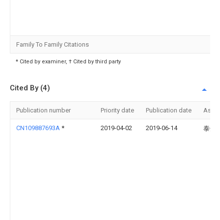
Family To Family Citations
* Cited by examiner, † Cited by third party
Cited By (4)
Publication number
Priority date
Publication date
Assi
CN109887693A
*
2019-04-02
2019-06-14
泰州