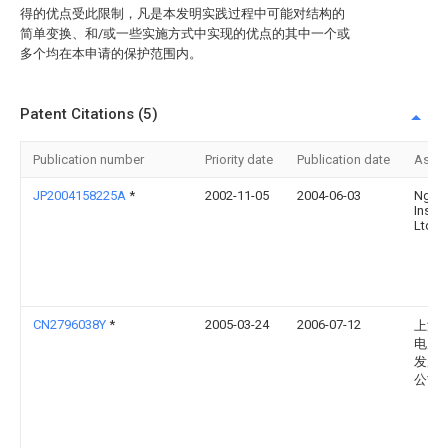
得的优点受此限制，凡是本发明实践过程中可能对结构的
简单变换、和/或一些实施方式中实现的优点的其中一个或
多个均在本申请的保护范围内。
Patent Citations (5)
Publication number
Priority date
Publication date
Assi
JP2004158225A
*
2002-11-05
2004-06-03
Ngk
Insul
Ltd
CN2796038Y
*
2005-03-24
2006-07-12
上海
电力
发展
公司