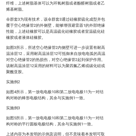
纤维，上述树脂基体可以为环氧树脂或者酚醛树脂或者乙
烯基树脂。
伞群套3为现有技术，该伞群套3通过硅橡胶硫化成型并包
覆于空心绝缘管2的外侧壁，能够增强避雷器1的外部绝缘
性能，上述硅橡胶可以是高温硫化硅橡胶或者室温硫化硅
橡胶或者液体硅橡胶。
如图3所示，所述空心绝缘管2内侧壁可进一步设置有耐高
温涂层12，采用耐高温涂层12可抵御来自放电电弧的高温
对空心绝缘管2的热损伤，对空心绝缘管2起到保护作用。
该耐高温涂层12采用的材料可以为聚四氟乙烯或碳化硅或
聚酰亚胺。
实施例2
如图4所示，第一放电电极10和第二放电电极11为一对结
构对称的棒形电极结构，其余与实施例1一致。
实施例3
如图5所示，第一放电电极10和第二放电电极11为一对结
构对称的平行圆板电极结构，其余与实施例1一致。
上述内容为本发明的示例及说明，但不意味着本发明可取