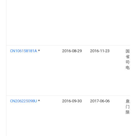
CN106158181A
*
2016-08-29
2016-11-23
国网
省电
司镇
电公
CN206225098U
*
2016-09-30
2017-06-06
唐恩(
门)
限公