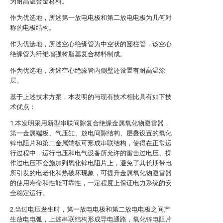
为耐高温合金材料。
作为优选地，所述第一放电电极和第二放电电极为几何对
称的电极结构。
作为优选地，所述空心绝缘管为中空状的圆柱管，该空心
绝缘管为纤维增强树脂基复合材料制成。
作为优选地，所述空心绝缘管内侧壁还设置有耐高温涂
层。
基于上述技术方案，本发明的与现有技术相比具有如下技
术优点：
1.本发明采用新型串联间隙复合绝缘金属氧化物避雷器，
第一金属端板、气压缸、放电间隙结构、层叠设置的氧化
锌电阻片和第二金属端板可形成串联结构，使得在正常运
行过程中，运行电压和电气设备所允许的雷击过电压、操
作过电压不会施加到氧化锌电阻片上，避免了其长期带电
所引发的电老化和热破坏现象，可提升金属氧化物避雷器
的使用寿命和性能可靠性，一定程度上保证电力系统的安
全稳定运行。
2.当过电压发生时，第一放电电极和第二放电电极之间产
生放电电弧，上述串联结构形成导电通路，氧化锌电阻片