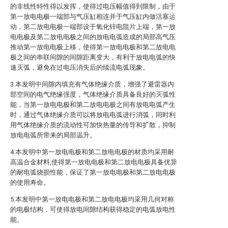
的非线性特性得以发挥，使得过电压幅值得到限制，由于
第一放电电极一端部与气压缸相连并于气压缸内做活塞运
动，第二放电电极一端部设于氧化锌电阻片上端，第一放
电电极及第二放电电极之间的放电电弧造成的局部高气压
推动第一放电电极上移，使得第一放电电极和第二放电电
极之间的串联间隙的间隙距离变大，有利于放电电弧的快
速灭弧，避免在过电压消失后的续流电弧现象。
3.本发明中间隙内填充有气体绝缘介质，增强了避雷器内
部空间的电气绝缘强度，气体绝缘介质具备良好的灭弧性
能，当第一放电电极和第二放电电极之间有放电电弧产生
时，通过气体绝缘介质可以将放电电弧进行消弧，同时利
用气体绝缘介质的流动性可加快热量的传导和扩散，抑制
放电电弧所带来的局部温升。
4.本发明中第一放电电极和第二放电电极的材质均采用耐
高温合金材料,使得第一放电电极和第二放电电极具备优异
的耐电弧烧损性能，保证了第一放电电极和第二放电电极
的使用寿命。
5.本发明中第一放电电极和第二放电电极均采用几何对称
的电极结构，可使得放电间隙结构获得稳定的电弧放电性
能。