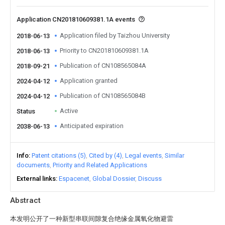
Application CN201810609381.1A events
Application filed by Taizhou University
2018-06-13
Priority to CN201810609381.1A
2018-06-13
Publication of CN108565084A
2018-09-21
Application granted
2024-04-12
Publication of CN108565084B
2024-04-12
Active
Status
Anticipated expiration
2038-06-13
Info
Patent citations (5)
Cited by (4)
Legal events
Similar
documents
Priority and Related Applications
External links
Espacenet
Global Dossier
Discuss
Abstract
本发明公开了一种新型串联间隙复合绝缘金属氧化物避雷