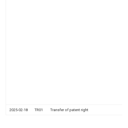
2025-02-18
TR01
Transfer of patent right