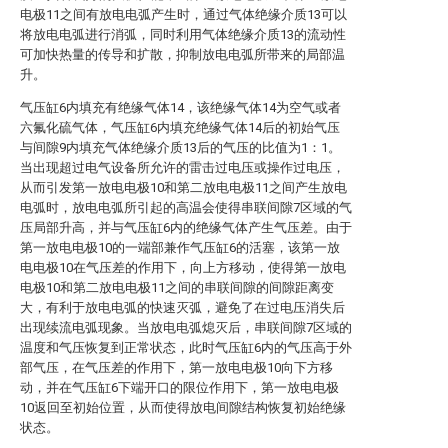
电极11之间有放电电弧产生时，通过气体绝缘介质13可以
将放电电弧进行消弧，同时利用气体绝缘介质13的流动性
可加快热量的传导和扩散，抑制放电电弧所带来的局部温
升。
气压缸6内填充有绝缘气体14，该绝缘气体14为空气或者
六氟化硫气体，气压缸6内填充绝缘气体14后的初始气压
与间隙9内填充气体绝缘介质13后的气压的比值为1：1。
当出现超过电气设备所允许的雷击过电压或操作过电压，
从而引发第一放电电极10和第二放电电极11之间产生放电
电弧时，放电电弧所引起的高温会使得串联间隙7区域的气
压局部升高，并与气压缸6内的绝缘气体产生气压差。由于
第一放电电极10的一端部兼作气压缸6的活塞，该第一放
电电极10在气压差的作用下，向上方移动，使得第一放电
电极10和第二放电电极11之间的串联间隙的间隙距离变
大，有利于放电电弧的快速灭弧，避免了在过电压消失后
出现续流电弧现象。当放电电弧熄灭后，串联间隙7区域的
温度和气压恢复到正常状态，此时气压缸6内的气压高于外
部气压，在气压差的作用下，第一放电电极10向下方移
动，并在气压缸6下端开口的限位作用下，第一放电电极
10返回至初始位置，从而使得放电间隙结构恢复初始绝缘
状态。