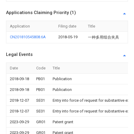
Applications Claiming Priority (1)
Application
Filing date
Title
CN201810545808.6A
2018-05-19
一种多用组合夹具
Legal Events
Date
Code
Title
2018-09-18
PB01
Publication
2018-09-18
PB01
Publication
2018-12-07
SE01
Entry into force of request for substantive exa
2018-12-07
SE01
Entry into force of request for substantive exa
2023-09-29
GR01
Patent grant
2023-09-29
GR01
Patent grant