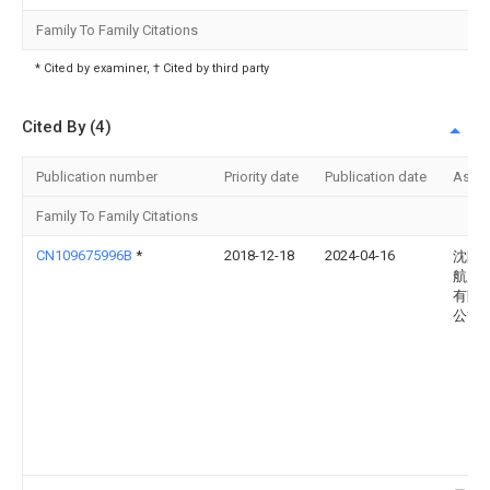
Family To Family Citations
* Cited by examiner, † Cited by third party
Cited By (4)
Publication number
Priority date
Publication date
Assi
Family To Family Citations
CN109675996B
*
2018-12-18
2024-04-16
沈阳
航空
有限
公司