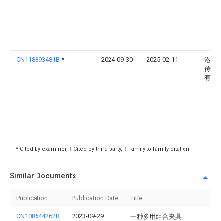
CN118893481B
*
2024-09-30
2025-02-11
洛阳
传动
有限
* Cited by examiner, † Cited by third party, ‡ Family to family citation
Similar Documents
Publication
Publication Date
Title
CN108544262B
2023-09-29
一种多用组合夹具