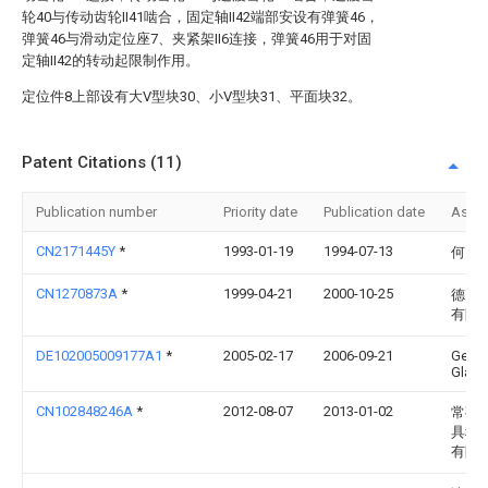
轮40与传动齿轮II41啮合，固定轴II42端部安设有弹簧46，
弹簧46与滑动定位座7、夹紧架II6连接，弹簧46用于对固
定轴II42的转动起限制作用。
定位件8上部设有大V型块30、小V型块31、平面块32。
Patent Citations (11)
Publication number
Priority date
Publication date
Assi
CN2171445Y
*
1993-01-19
1994-07-13
何以
CN1270873A
*
1999-04-21
2000-10-25
德克
有限
DE102005009177A1
*
2005-02-17
2006-09-21
Gerd
Glad
CN102848246A
*
2012-08-07
2013-01-02
常熟
具科
有限