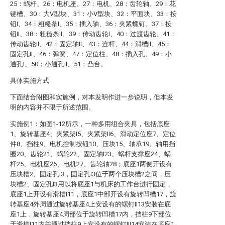
25：蜗杆、26：电机座、27：电机、28：齿轮轴、29：花
键槽、30：大V型块、31：小V型块、32：平面块、33：按
钮I、34：粗糙条I、35：插入轴、36：夹紧螺钉、37：按
钮II、38：粗糙条II、39：传动齿轮I、40：过渡齿轮、41：
传动齿轮II、42：固定轴II、43：连杆、44：滑槽II、45：
固定孔II、46：弹簧、47：定位柱、48：插入孔、49：小
通孔I、50：小通孔II、51：凸台。
具体实施方式
下面结合附图和实施例，对本发明作进一步说明，但本发
明的内容并不限于所述范围。
实施例1：如图1-12所示，一种多用组合夹具，包括底座
1、旋转基座4、夹紧架I5、夹紧架II6、滑动定位座7、定位
件8、挡柱9、电机控制按钮10、压块15、轴承19、轴用挡
圈20、齿轮21、蜗轮22、固定轴I23、蜗杆支撑座24、蜗
杆25、电机座26、电机27、齿轮轴28；底座1两侧开设有
压块槽2、固定孔I3，固定孔I3位于两个压块槽2之间，压
块槽2、固定孔I3用以将底座1与机床的工作台进行固定，
底座1上开设有滑槽I11，底座1中部开设有旋转凹槽17，旋
转基座4外周通过旋转基座4上安设有的螺钉II13安装在底
座1上，旋转基座4周部位于旋转凹槽17内，挡柱9下部位
于滑槽I11内并通过挡柱9上安设有的螺钉III14安装在底座1