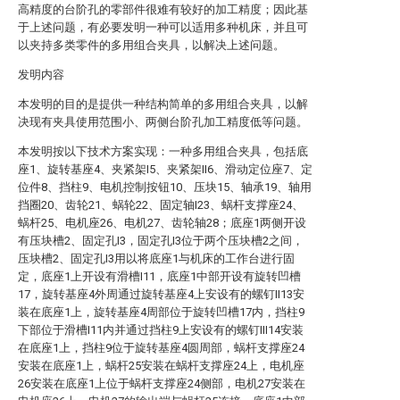
高精度的台阶孔的零部件很难有较好的加工精度；因此基
于上述问题，有必要发明一种可以适用多种机床，并且可
以夹持多类零件的多用组合夹具，以解决上述问题。
发明内容
本发明的目的是提供一种结构简单的多用组合夹具，以解
决现有夹具使用范围小、两侧台阶孔加工精度低等问题。
本发明按以下技术方案实现：一种多用组合夹具，包括底
座1、旋转基座4、夹紧架I5、夹紧架II6、滑动定位座7、定
位件8、挡柱9、电机控制按钮10、压块15、轴承19、轴用
挡圈20、齿轮21、蜗轮22、固定轴I23、蜗杆支撑座24、
蜗杆25、电机座26、电机27、齿轮轴28；底座1两侧开设
有压块槽2、固定孔I3，固定孔I3位于两个压块槽2之间，
压块槽2、固定孔I3用以将底座1与机床的工作台进行固
定，底座1上开设有滑槽I11，底座1中部开设有旋转凹槽
17，旋转基座4外周通过旋转基座4上安设有的螺钉II13安
装在底座1上，旋转基座4周部位于旋转凹槽17内，挡柱9
下部位于滑槽I11内并通过挡柱9上安设有的螺钉III14安装
在底座1上，挡柱9位于旋转基座4圆周部，蜗杆支撑座24
安装在底座1上，蜗杆25安装在蜗杆支撑座24上，电机座
26安装在底座1上位于蜗杆支撑座24侧部，电机27安装在