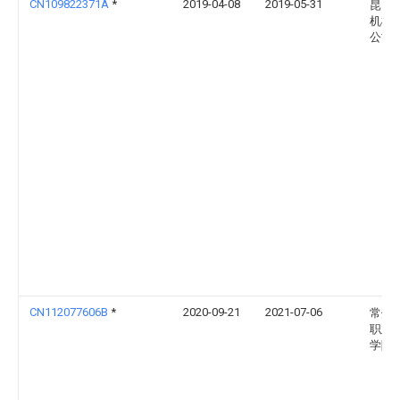
CN109822371A
*
2019-04-08
2019-05-31
昆山
机械
公司
CN112077606B
*
2020-09-21
2021-07-06
常州
职业
学院