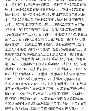
上，挡柱9位于旋转基座4圆周部，蜗杆支撑座24安装在底
座1上，蜗杆25安装在蜗杆支撑座24上，电机座26安装在
底座1上位于蜗杆支撑座24侧部，电机27安装在电机座26
上，电机27的输出端与蜗杆25连接，底座1中部安设有凸
台51，固定轴I23安装在凸台51上，蜗轮22安装在固定轴
I23下部，蜗轮22与蜗杆25啮合，齿轮21通过轴用挡圈20
安装在固定轴I23上部，齿轮轴28下部通过轴承19安装在凸
台51上，齿轮轴28上部齿轮与齿轮21啮合，齿轮轴28顶部
设有花键18，旋转基座4内部顶部开设有花键槽29，旋转
基座4顶部通过花键槽29与花键18配合安装在底座1上，电
机控制按钮10安装在底座1上位于底座1边部，旋转基座4
外部顶部开设有滑槽II44，旋转基座4外部顶部还开设有固
定孔II45，夹紧架I5位于旋转基座4顶部，挡柱9上部开设有
滑槽III，压块15一端安装在挡柱9上部的滑槽III内，压块15
可在挡柱9的滑槽III内上下滑动，夹紧架I5上安设有紧用螺
钉IV16，压块15通过紧用螺钉IV16安置在夹紧架I5下部，
夹紧架II6下部设有定位柱47，夹紧架II6通过定位柱47与固
定孔II45配合安装在旋转基座4顶部，夹紧架II6下部位于滑
槽II44内，滑动定位座7安装在旋转基座4顶部，滑动定位
座7下部位于滑槽II44内，夹紧架II6上安设有夹紧螺钉36，
夹紧架II6通过夹紧螺钉36与滑动定位座7连接，定位件8底
部设有插入轴35，滑动定位座7顶部开设有插入孔48，定