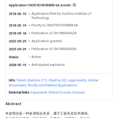
Application CN201810545808.6A events
Application filed by Guizhou Institute of
2018-05-19
Technology
Priority to CN201810545808.6A
2018-05-19
Publication of CN108544262A
2018-09-18
Application granted
2023-09-29
Publication of CN108544262B
2023-09-29
Active
Status
Anticipated expiration
2038-05-19
Info
Patent citations (11)
Cited by (4)
Legal events
Similar
documents
Priority and Related Applications
External links
Espacenet
Global Dossier
Discuss
Abstract
本发明涉及一种多用组合夹具，属于工装夹具技术领域。