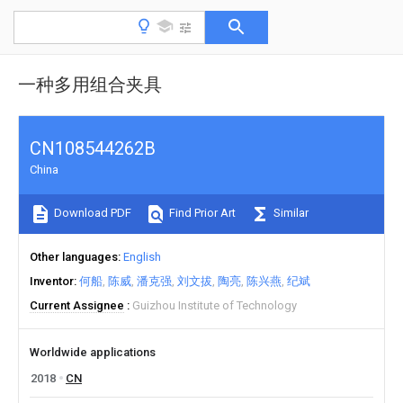
一种多用组合夹具
CN108544262B
China
Download PDF
Find Prior Art
Similar
Other languages
English
Inventor
何船
陈威
潘克强
刘文拔
陶亮
陈兴燕
纪斌
Current Assignee
Guizhou Institute of Technology
Worldwide applications
2018
CN