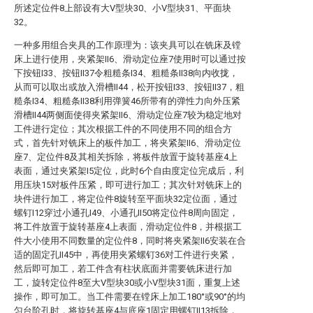
所述定位件8上部设有大V型块30、小V型块31、平面块
32。
一种多用组合夹具的工作原理为：该夹具可以在铣床及镗
床上进行使用，夹紧架II6、滑动定位座7使用时可以通过按
下按钮I33、按钮II37令粗糙条I34、粗糙条II38向内收拢，
从而可以取出或放入滑槽II44，松开按钮I33、按钮II37，粗
糙条I34、粗糙条II38利用弹簧46所带有的弹性力向外压紧
滑槽II44两侧面使得夹紧架II6、滑动定位座7较为稳定地对
工件进行定位；其次根据工件的不同使用不同的组合方
式，首先针对铣床上的板件加工，将夹紧架II6、滑动定位
座7、定位件8及其相关拆除，将板件放置于旋转基座4上
表面，通过夹紧架I5定位，此时6个自由度定位完成后，利
用压块15对板件压紧，即可进行加工；其次针对铣床上的
块件进行加工，将定位件8旋转至平面块32定位面，通过
螺钉I12穿过小通孔I49、小通孔II50将定位件8周向固定，
将工件放置于旋转基座4上表面，滑动定位件8，并根据工
件大小使用不同数量的定位件8，同时将夹紧架II6安装在合
适的固定孔II45中，再使用夹紧螺钉36对工件进行夹紧，
然后即可加工，若工件含有柱状底面并需要铣床进行加
工，旋转定位件8至大V型块30或小V型块31面，重复上述
操作，即可加工。当工件需要在镗床上加工180°或90°的均
匀台阶孔时，将旋转基座4与底座1固定用螺钉II13拆除，