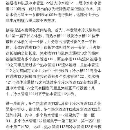
连通槽13以及冷水管道122进入冷水槽121，经冷水出水管
道1210流出，此时流出的水为经降温后呈低温的冷水。其
后水会再送至一泵(图未示)加压进行循环，这部分由于已
非本发明核心重点故不再赘述。
接着描述本发明各元件结构。首先，本发明水冷式散热模
块1呈一扁平长方体形，而热水槽111以及冷水槽121位于
该长方体形的同一长侧，且分别占据该长侧的各一半长
度。流体连通槽13位于该长方体相对的另一长侧，且占据
该长侧的全部长度。热水槽111与流体连通槽13之间横向
连接跨置有多个热水管道112，而热水槽111与流体连通槽
13之间即是透过多个热水管道112流体连通，且热水管道
112之间有固定间距且为相互平行设置；冷水槽121与流体
连通槽13之间横向连接跨置有多个冷水管道122，冷水槽
121与流体连通槽13之间透过多个冷水管道122流体连通，
且冷水管道122之间有固定间距且为相互平行设置；其
中，冷水管道122对齐于热水管道112排列。
进一步而言，多个热水管道112以及多个冷水管道122皆是
呈扁平管状，较佳地，多个热水管道112或冷水管道122呈
矩阵排列。其中，多个热水管道112相聚集于一第一区
R1，多个冷水管道122相聚集于一第二区R2，第一区R1相
邻于第二区R2。此即，热水管道112与冷水管道122并未彼