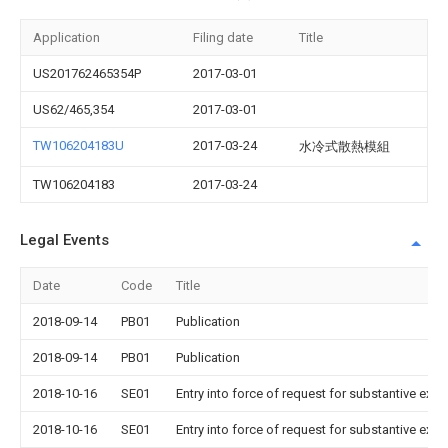
Application
Filing date
Title
US201762465354P
2017-03-01
US62/465,354
2017-03-01
TW106204183U
2017-03-24
水冷式散熱模組
TW106204183
2017-03-24
Legal Events
Date
Code
Title
2018-09-14
PB01
Publication
2018-09-14
PB01
Publication
2018-10-16
SE01
Entry into force of request for substantive exa
2018-10-16
SE01
Entry into force of request for substantive exa