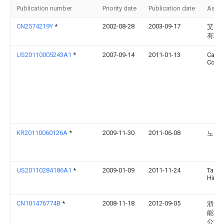
Publication number
Priority date
Publication date
Assi
CN2574219Y
*
2002-08-28
2003-09-17
艾比
有限
US20110005243A1
*
2007-09-14
2011-01-13
Carrie
Corpo
KR20110060126A
*
2009-11-30
2011-06-08
노홍
US20110284186A1
*
2009-01-09
2011-11-24
Tadah
Hirai
CN101476774B
*
2008-11-18
2012-09-05
浙江
能科
公司