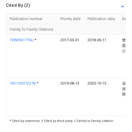
Cited By (2)
Publication number
Priority date
Publication date
Assi
Family To Family Citations
TWM561776U
*
2017-03-01
2018-06-11
雙鴻
股份
公司
CN110337227B
*
2019-08-13
2020-10-13
深圳
派科
限公
* Cited by examiner, † Cited by third party, ‡ Family to family citation