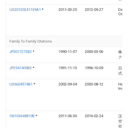
US20120241139A1
*
2011-03-25
2012-09-27
Dens
Corpo
Family To Family Citations
JP3017272B2
*
1990-11-07
2000-03-06
株式
クセ
JP2541409B2
*
1991-11-15
1996-10-09
日本
式会
US6604574B1
*
2002-09-04
2003-08-12
Heatc
Inc.
CN103648810B
*
2011-06-30
2016-02-24
汉拿
空调
司