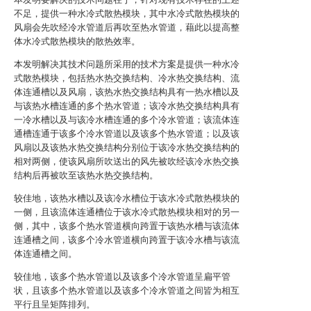
不足，提供一种水冷式散热模块，其中水冷式散热模块的
风扇会先吹经冷水管道后再吹至热水管道，藉此以提高整
体水冷式散热模块的散热效率。
本发明解决其技术问题所采用的技术方案是提供一种水冷
式散热模块，包括热水热交换结构、冷水热交换结构、流
体连通槽以及风扇，该热水热交换结构具有一热水槽以及
与该热水槽连通的多个热水管道；该冷水热交换结构具有
一冷水槽以及与该冷水槽连通的多个冷水管道；该流体连
通槽连通于该多个冷水管道以及该多个热水管道；以及该
风扇以及该热水热交换结构分别位于该冷水热交换结构的
相对两侧，使该风扇所吹送出的风先被吹经该冷水热交换
结构后再被吹至该热水热交换结构。
较佳地，该热水槽以及该冷水槽位于该水冷式散热模块的
一侧，且该流体连通槽位于该水冷式散热模块相对的另一
侧，其中，该多个热水管道横向跨置于该热水槽与该流体
连通槽之间，该多个冷水管道横向跨置于该冷水槽与该流
体连通槽之间。
较佳地，该多个热水管道以及该多个冷水管道呈扁平管
状，且该多个热水管道以及该多个冷水管道之间皆为相互
平行且呈矩阵排列。