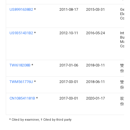
US8991638B2
*
2011-08-17
2015-03-31
Gener
Electr
Comp
US9351431B2
*
2012-10-11
2016-05-24
Intern
Busin
Mach
Corpo
TWI618208B
*
2017-01-06
2018-03-11
雙鴻
份有
TWM561776U
*
2017-03-01
2018-06-11
雙鴻
份有
CN108541181B
*
2017-03-01
2020-01-17
双鸿
份有
* Cited by examiner, † Cited by third party