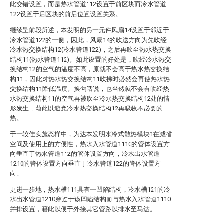
此交错设置，而是热水管道112设置于前区块而冷水管道
122设置于后区块的前后位置设置关系。
继续呈前段所述，本发明的另一元件风扇14设置于邻近于
冷水管道122的一侧，因此，风扇14的吹送方向为先吹经
冷水热交换结构12(冷水管道122)，之后再吹至热水热交换
结构11(热水管道112)。如此设置的好处是，吹经冷水热交
换结构12的空气的温度不高，原就不会高于热水热交换结
构11，因此对热水热交换结构11吹拂时必然会再使热水热
交换结构11降低温度。换句话说，也当然就不会有吹经热
水热交换结构11的空气再被吹至冷水热交换结构12处的情
形发生，藉此以避免冷水热交换结构12再吸收不必要的
热。
于一较佳实施态样中，为达本发明水冷式散热模块1在减省
空间及使用上的方便性，热水入水管道1110的管体设置方
向垂直于热水管道112的管体设置方向，冷水出水管道
1210的管体设置方向垂直于冷水管道122的管体设置方
向。
更进一步地，热水槽111具有一凹陷结构，冷水槽121的冷
水出水管道1210穿过于该凹陷结构而与热水入水管道1110
并排设置，藉此以便于外接其它管路以排水至马达。