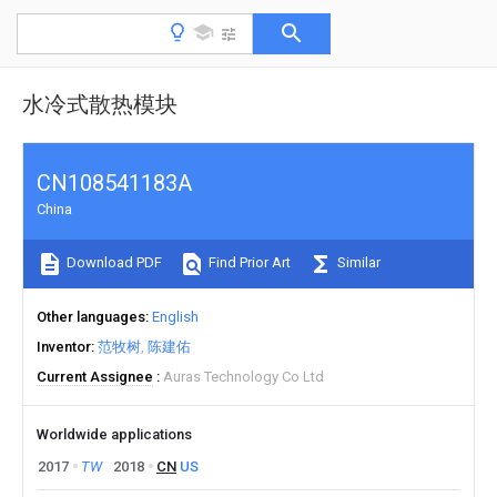
水冷式散热模块
CN108541183A
China
Download PDF
Find Prior Art
Similar
Other languages
English
Inventor
范牧树
陈建佑
Current Assignee
Auras Technology Co Ltd
Worldwide applications
2017
TW
2018
CN
US