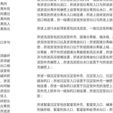
分离内
有淤泥分离筒出泥口，所述淤泥分离筒入口与所述淤
分离外筒
述淤泥分离外筒侧壁上设置有淤泥分离筒出水口，所
之间通过
分离室的所述分离水入口相连通；所述上游淤泥传送
分离内筒
泥口相连通，另一端通过淤泥传送管出口与所述上游
分离筒入
所述上游污水处理装置包括洗泥室、一级沉淀室和絮
分离筒出
所述洗泥室包括洗泥室外壳、固液分离板、储水箱、
淤泥传送管出口以及淤泥堆放出口；所述固液分离板
入口并与
部，所述淤泥传送管出口位于所述固液分离板上端，
分离板，用于向所述固液分离板喷射高压水雾，所述
淤泥破碎
并与所述高压喷嘴连通，所述淤泥堆放出口设置在所
、淤泥破
泥室外壳侧壁上，所述洗泥室出水口设置于与所述淤
的出口相
壳侧壁上；
上设置有
泥破碎腔
所述一级沉淀室包括沉淀室外壳、沉淀室入口、沉淀
口、淤泥
级加药口；所述沉淀室入口设置于沉淀室外壳一侧壁
横向同轴
相连通，所述一级加药口设置于沉淀室外壳的顶壁上
述淤泥分
室外壳上部并与一级加药口相连通，所述沉淀室出口
离筒入
部；
破碎腔出
所述絮凝沉淀室包括絮凝室外壳、絮凝室入口、碱液
泥分离筒
剂储存箱、絮凝剂加入口、絮凝架和处理水出口；所
与所述淤