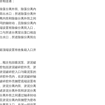
管相连通；
除藻分离外筒、除藻分离内
筒出水口；所述除藻分离外
离内筒和除燥分离外筒之间
同的轴转动，且除燥分离内
端设置有除燥分离筒入口，
口与所述分离室出藻口相连
出水口，所述除燥分离筒出
箱顶端设置有收集箱入口并
，顺次包括吸泥泵、淤泥破
腔包括淤泥破碎腔外壳、淤
淤泥破碎腔入口与吸泥泵的
碎腔外壳内，在淤泥破碎轴
破碎腔外壳侧壁底端设置有
、淤泥分离内筒、淤泥分离
述淤泥分离外筒和淤泥分离
分离外筒之间通过轴承转动
且淤泥分离内筒侧壁为密布
分离筒入口，在另一端设置