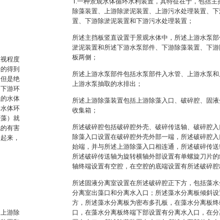
1.一种景观水体循环水利装置，其特征在于，包括
除藻装置、上游除淤泥装置、上游污水处理装置、下
置、下游除淤泥装置和下游污水处理装置；
所述主挡板竖直设置于景观水体中，所述上游水泵部
淤泥装置和所述下游水泵部件、下游除藻装置、下游
板两侧；
重视程度
步的得到
所述上游水泵部件包括水泵部件入水管、上游水泵和
，但是绝
上游水泵抽取的水排出；
的下游环
止的水体
所述上游除藻装置包括上游除藻入口、破碎腔、固液
得水体环
收集箱；
水藻）就
所述破碎腔包括破碎腔外壳、破碎传送轴、破碎腔入
泥的有害
除藻入口设置在破碎腔外壳外部一端，所述破碎腔入
动起来，
始端，并与所述上游除藻入口相连通，所述破碎传送
所述破碎传送轴为旋转横轴外部设置有单螺旋刀片的
轴终端设置有空腔，在空腔的底端设置有所述破碎腔
所述固液分离室设置在所述破碎腔正下方，包括藻水
分离室出藻口和分离水入口；所述藻水分离板倾斜设
方，所述藻水分离板为密布多孔板，在藻水分离板终
、上游除
口，在藻水分离板终端下部设置有分离水入口，在分