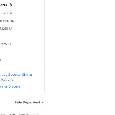
vents
ndividual
389530.8A
8532566A
8532566B
n
)
Legal events
Similar
lications
ssier
Discuss
Hide Dependent