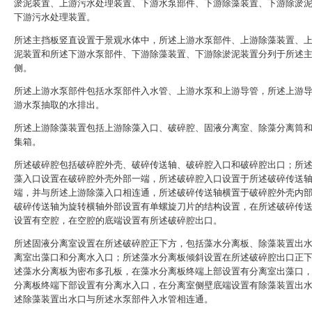
淤泥装置、上游污水处理装置、下游水泵部件、下游除藻装置、下游除淤
下游污水处理装置。
所述主挡板竖直设置于景观水体中，所述上游水泵部件、上游除藻装置、
泥装置和所述下游水泵部件、下游除藻装置、下游除淤泥装置分列于所述
侧。
所述上游水泵部件包括水泵部件入水管、上游水泵和上游导管，所述上游
游水泵抽取的水排出。
所述上游除藻装置包括上游除藻入口、破碎腔、固液分离室、除藻分离筒
集箱。
所述破碎腔包括破碎腔外壳、破碎传送轴、破碎腔入口和破碎腔出口；所
藻入口设置在破碎腔外壳外部一端，所述破碎腔入口设置于所述破碎传送
端，并与所述上游除藻入口相连通，所述破碎传送轴横置于破碎腔外壳内
破碎传送轴为旋转横轴外部设置有单螺旋刀片的结构设置，在所述破碎传
设置有空腔，在空腔的底端设置有所述破碎腔出口。
所述固液分离室设置在所述破碎腔正下方，包括藻水分离板、除藻装置出
离室出藻口和分离水入口；所述藻水分离板倾斜设置在所述破碎腔出口正
述藻水分离板为密布多孔板，在藻水分离板终端上部设置有分离室出藻口
分离板终端下部设置有分离水入口，在分离室侧壁底端设置有除藻装置出
述除藻装置出水口与所述水泵部件入水管相连通。