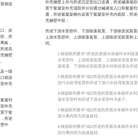
外壳侧壁上并与所述沉淀室出口连通，所述碱液储存
装置相连
置于絮凝室外壳顶部并分别通过碱液加入口和絮凝剂
通，所述絮凝架横向设置于絮凝室外壳内底部，所述
壳侧壁中部；
水口、淤
所述下游水泵部件、下游除藻装置、下游除淤泥装置
内部，所
上游水泵部件、上游除藻装置、上游除淤泥装置和上
分离板，
同。
与所述高
2.根据权利要求1所述的景观水体循环水利装
外壳侧壁
水泵部件、上游除藻装置、上游除淤泥装置和
上。
藻装置、下游除淤泥装置逆向对称设置在所述
以及一级
3.根据权利要求1或2所述的景观水体循环水
水口相连
游污水处理装置和所述下游污水处理装置设置
淀室外壳
。
4.根据权利要求1或2所述的景观水体循环水
游水泵部件和所述下游水泵部件为多个。
、絮凝剂
凝室外壳
5.根据权利要求1或2所述的景观水体循环水
设置于絮
藻分离内筒为高速旋转。
通，所述
侧壁中
6.根据权利要求1或2所述的景观水体循环水
泥分离内筒为低速旋转。