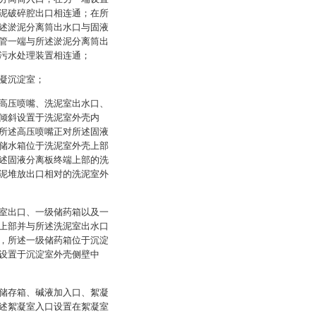
泥破碎腔出口相连通；在所
述淤泥分离筒出水口与固液
管一端与所述淤泥分离筒出
污水处理装置相连通；
凝沉淀室；
高压喷嘴、洗泥室出水口、
倾斜设置于洗泥室外壳内
所述高压喷嘴正对所述固液
储水箱位于洗泥室外壳上部
述固液分离板终端上部的洗
泥堆放出口相对的洗泥室外
室出口、一级储药箱以及一
上部并与所述洗泥室出水口
，所述一级储药箱位于沉淀
设置于沉淀室外壳侧壁中
储存箱、碱液加入口、絮凝
述絮凝室入口设置在絮凝室