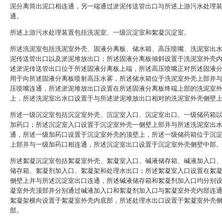
泥分离筒出泥口相连通，另一端通过淤泥传送管出口与所述上游污水处理
通。
所述上游污水处理装置包括洗泥室、一级沉淀室和絮凝沉淀室。
所述洗泥室包括洗泥室外壳、固液分离板、储水箱、高压喷嘴、洗泥室出
泥传送管出口以及淤泥堆放出口；所述固液分离板倾斜设置于洗泥室外壳
述淤泥传送管出口位于所述固液分离板上端，所述高压喷嘴正对所述固液
用于向所述固液分离板喷射高压水雾，所述储水箱位于洗泥室外壳上部并
压喷嘴连通，所述淤泥堆放出口设置在所述固液分离板终端上部的洗泥室
上，所述洗泥室出水口设置于与所述淤泥堆放出口相对的洗泥室外壳侧壁
所述一级沉淀室包括沉淀室外壳、沉淀室入口、沉淀室出口、一级储药箱
加药口；所述沉淀室入口设置于沉淀室外壳一侧壁上部并与所述洗泥室出
通，所述一级加药口设置于沉淀室外壳的顶壁上，所述一级储药箱位于沉
上部并与一级加药口相连通，所述沉淀室出口设置于沉淀室外壳侧壁中部
所述絮凝沉淀室包括絮凝室外壳、絮凝室入口、碱液储存箱、碱液加入口
储存箱、絮凝剂加入口、絮凝架和处理水出口；所述絮凝室入口设置在絮
侧壁上并与所述沉淀室出口连通，所述碱液储存箱和絮凝剂加入口均分别
凝室外壳顶部并分别通过碱液加入口和絮凝剂加入口与絮凝室外壳内部连
絮凝架横向设置于絮凝室外壳内底部，所述处理水出口设置于絮凝室外壳
部。