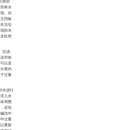
右两部
从而将水
出现。但
的主挡板
的生活垃
出现的水
完全杜绝
、过滤、
且这些收
，可以直
藻分离内
由于过量
和水进行
质溶入水
水体周围
水，还包
，碱洗中
水中过量
可以重新