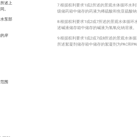
与所述上
7.根据权利要求1或2所述的景观水体循环水
相同。
级储药箱中储存的药液为稀硫酸和焦亚硫酸钠
游水泵部
8.根据权利要求1或2或7所述的景观水体循
述碱液储存箱中储存的碱液为氢氧化钠溶液。
体的岸
9.根据权利要求1或2或7或8所述的景观水体
所述絮凝剂储存箱中储存的絮凝剂为PAC和P
义范围
。