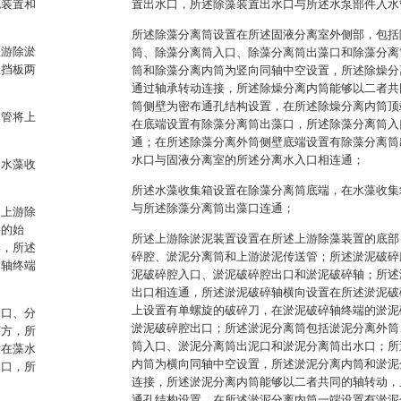
泥装置和
置出水口，所述除藻装置出水口与所述水泵部件入水
所述除藻分离筒设置在所述固液分离室外侧部，包括
上游除淤
筒、除藻分离筒入口、除藻分离筒出藻口和除藻分离
主挡板两
筒和除藻分离内筒为竖向同轴中空设置，所述除燥分
通过轴承转动连接，所述除燥分离内筒能够以二者共
筒侧壁为密布通孔结构设置，在所述除燥分离内筒顶
导管将上
在底端设置有除藻分离筒出藻口，所述除藻分离筒入
通；在所述除藻分离外筒侧壁底端设置有除藻分离筒
水口与固液分离室的所述分离水入口相连通；
和水藻收
所述水藻收集箱设置在除藻分离筒底端，在水藻收集
与所述除藻分离筒出藻口连通；
述上游除
轴的始
所述上游除淤泥装置设置在所述上游除藻装置的底部
部，所述
碎腔、淤泥分离筒和上游淤泥传送管；所述淤泥破碎
送轴终端
泥破碎腔入口、淤泥破碎腔出口和淤泥破碎轴；所述
出口相连通，所述淤泥破碎轴横向设置在所述淤泥破
上设置有单螺旋的破碎刀，在淤泥破碎轴终端的淤泥
水口、分
淤泥破碎腔出口；所述淤泥分离筒包括淤泥分离外筒
下方，所
筒入口、淤泥分离筒出泥口和淤泥分离筒出水口；所
，在藻水
内筒为横向同轴中空设置，所述淤泥分离内筒和淤泥
水口，所
连接，所述淤泥分离内筒能够以二者共同的轴转动，
通孔结构设置，在所述淤泥分离内筒一端设置有淤泥