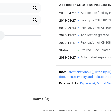
Application CN201810389530.8A e
Application filed by I
2018-04-27
Priority to CN201810
2018-04-27
Publication of CN10
2018-09-14
Application granted
2020-11-17
Publication of CN10
2020-11-17
Expired - Fee Related
Status
Anticipated expiratio
2038-04-27
Info
Patent citations (8)
Cited by (3
documents
Priority and Related App
External links
Espacenet
Global Do
Claims
(9)