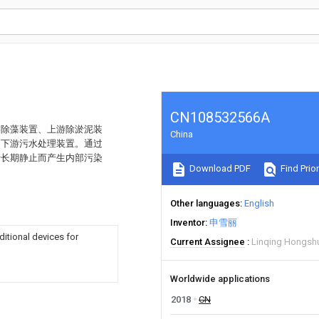
CN108532566A
游除藻装置、上游除淤泥装
China
和下游污水处理装置。通过
于长期静止而产生内部污染
Download PDF
Find Prior
Other languages
English
Inventor
申雪丽
ditional devices for
Current Assignee
Linqing Hongshun
Worldwide applications
2018
CN