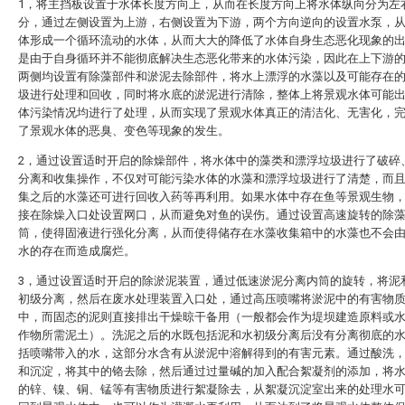
1，将主挡板设置于水体长度方向上，从而在长度方向上将水体纵向分为左
分，通过左侧设置为上游，右侧设置为下游，两个方向逆向的设置水泵，
体形成一个循环流动的水体，从而大大的降低了水体自身生态恶化现象的
是由于自身循环并不能彻底解决生态恶化带来的水体污染，因此在上下游
两侧均设置有除藻部件和淤泥去除部件，将水上漂浮的水藻以及可能存在
圾进行处理和回收，同时将水底的淤泥进行清除，整体上将景观水体可能
体污染情况均进行了处理，从而实现了景观水体真正的清洁化、无害化，
了景观水体的恶臭、变色等现象的发生。
2，通过设置适时开启的除燥部件，将水体中的藻类和漂浮垃圾进行了破碎
分离和收集操作，不仅对可能污染水体的水藻和漂浮垃圾进行了清楚，而
集之后的水藻还可进行回收入药等再利用。如果水体中存在鱼等景观生物
接在除燥入口处设置网口，从而避免对鱼的误伤。通过设置高速旋转的除
筒，使得固液进行强化分离，从而使得储存在水藻收集箱中的水藻也不会
水的存在而造成腐烂。
3，通过设置适时开启的除淤泥装置，通过低速淤泥分离内筒的旋转，将泥
初级分离，然后在废水处理装置入口处，通过高压喷嘴将淤泥中的有害物
中，而固态的泥则直接排出干燥晾干备用（一般都会作为堤坝建造原料或
作物所需泥土）。洗泥之后的水既包括泥和水初级分离后没有分离彻底的
括喷嘴带入的水，这部分水含有从淤泥中溶解得到的有害元素。通过酸洗
和沉淀，将其中的铬去除，然后通过过量碱的加入配合絮凝剂的添加，将
的锌、镍、铜、锰等有害物质进行絮凝除去，从絮凝沉淀室出来的处理水