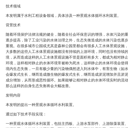
技术领域
本发明属于水利工程设备领域，具体涉及一种景观水体循环水利装置。
背景技术
随着环境保护法律法规的健全，随着全社会环保意识的增强，水体污染的
逐步提高，除了工业污染的水体治理之外，生态失衡造成的水体污染也逐
重视。在很多城市公园或尤其是森林公园里都会有很多人工水体景观设施
大多数的这些人工水体景观设施都没有持续的上游环境，同时也没有持续
境，从而造成这样的人工水体景观设施不管是面积有多大，都成为相对静
环境，这样相对静止的水体环境常被称为死水，这样静止的水体环境会使
境内生态失衡，一旦有极少量的污染物偶然进入到水体中，有害生物（如
会爆发式生长，继而造成微生物的爆发式生长，继而造成淤泥增加并且淤
成分增加，从而形成恶性循环。如果能够让相对静止的水体环境实时的流
那么这样的自身生态失衡将会大幅改善。
发明内容
本发明的提出一种景观水体循环水利装置。
通过如下技术手段实现：
一种景观水体循环水利装置，包括主挡板、上游水泵部件、上游除藻装置