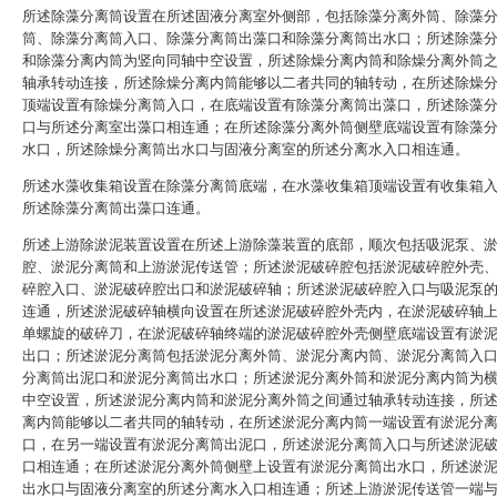
所述除藻分离筒设置在所述固液分离室外侧部，包括除藻分离外筒、除藻
筒、除藻分离筒入口、除藻分离筒出藻口和除藻分离筒出水口；所述除藻
和除藻分离内筒为竖向同轴中空设置，所述除燥分离内筒和除燥分离外筒
轴承转动连接，所述除燥分离内筒能够以二者共同的轴转动，在所述除燥
顶端设置有除燥分离筒入口，在底端设置有除藻分离筒出藻口，所述除藻
口与所述分离室出藻口相连通；在所述除藻分离外筒侧壁底端设置有除藻
水口，所述除燥分离筒出水口与固液分离室的所述分离水入口相连通。
所述水藻收集箱设置在除藻分离筒底端，在水藻收集箱顶端设置有收集箱
所述除藻分离筒出藻口连通。
所述上游除淤泥装置设置在所述上游除藻装置的底部，顺次包括吸泥泵、
腔、淤泥分离筒和上游淤泥传送管；所述淤泥破碎腔包括淤泥破碎腔外壳
碎腔入口、淤泥破碎腔出口和淤泥破碎轴；所述淤泥破碎腔入口与吸泥泵
连通，所述淤泥破碎轴横向设置在所述淤泥破碎腔外壳内，在淤泥破碎轴
单螺旋的破碎刀，在淤泥破碎轴终端的淤泥破碎腔外壳侧壁底端设置有淤
出口；所述淤泥分离筒包括淤泥分离外筒、淤泥分离内筒、淤泥分离筒入
分离筒出泥口和淤泥分离筒出水口；所述淤泥分离外筒和淤泥分离内筒为
中空设置，所述淤泥分离内筒和淤泥分离外筒之间通过轴承转动连接，所
离内筒能够以二者共同的轴转动，在所述淤泥分离内筒一端设置有淤泥分
口，在另一端设置有淤泥分离筒出泥口，所述淤泥分离筒入口与所述淤泥
口相连通；在所述淤泥分离外筒侧壁上设置有淤泥分离筒出水口，所述淤
出水口与固液分离室的所述分离水入口相连通；所述上游淤泥传送管一端