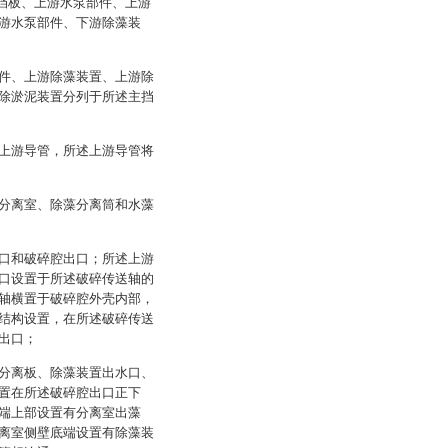
主挡板、上游水泵部件、上游
游水泵部件、下游除藻装
件、上游除藻装置、上游除
除淤泥装置分列于所述主挡
上游导管，所述上游导管将
分离室、除藻分离筒和水藻
口和破碎腔出口；所述上游
口设置于所述破碎传送轴的
轴横置于破碎腔外壳内部，
结构设置，在所述破碎传送
出口；
分离板、除藻装置出水口、
置在所述破碎腔出口正下
端上部设置有分离室出藻
离室侧壁底端设置有除藻装