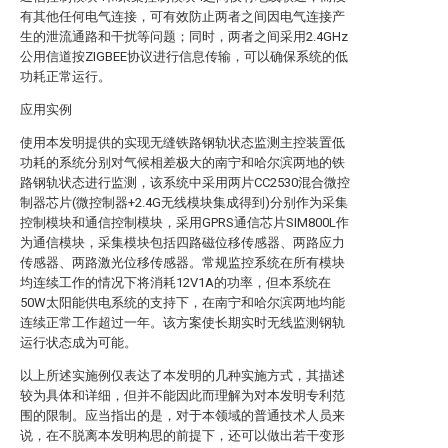
有其他任何电气连接，可有效防止两者之间因电气连接产
生的泄流通路和干扰等问题；同时，两者之间采用2.4GHz
公用信道按ZIGBEE协议进行信息传输，可以确保系统的低
功耗正常运行。
应用实例
使用本发明提供的实现无缝铁路钢轨状态监测主控装置低
功耗的系统分别对气候相差极大的南宁和哈尔滨两地的铁
路钢轨状态进行监测，该系统中采用两片CC2530混合微控
制器芯片(微控制器+2.4G无线模块集成得到)分别作为采集
控制模块和通信控制模块，采用GPRS通信芯片SIM800L作
为通信模块，采集模块包括四路磁位移传感器、两路应力
传感器、两路激光位移传感器。常规监控系统在所有模块
均连续工作的情况下将消耗12V1A的功率，但本系统在
50W太阳能供电系统的支持下，在南宁和哈尔滨两地均能
连续正常工作超过一年。该方案使长期实时无线监测钢轨
运行状态成为可能。
以上所述实施例仅表达了本发明的几种实施方式，其描述
较为具体和详细，但并不能因此而理解为对本发明专利范
围的限制。应当指出的是，对于本领域的普通技术人员来
说，在不脱离本发明构思的前提下，还可以做出若干变形