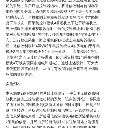
本实施例提供的实现无缝铁路钢轨状态监测主控装置低功
耗的系统，采用双微控制器结构，将通信控制与传感器采
集数据控制分离，通信控制模块4常规状态下处于功耗极低
的睡眠状态，当接收到上端服务器发送唤醒信号时方能恢
复工作状态；而采集控制模块4常规状态下处于断电状态，
当上端服务器要求获取数据时，通信控制模块4根据指示恢
复对采集控制模块4的供电，使采集控制模块4恢复工作状
态、进行数据采集；而当采集的数据被上端服务器接收
后，通信控制模块4再切断采集控制模块4的供电(由于采集
模块2与采集控制模块4位于同一通路、且采集模块2与供
电模块1之间无其他连接通路，因此采集模块2与采集控制
模块4可以实现同步通电和断电)。通过上述设计，可大大
降低监控装置的能耗，从而可有效保障监控装置与上端服
务器的顺畅通信。
实施例2
本实施例2在实施例1的基础上提供了一种实现无缝铁路钢
轨状态监测主控装置低功耗的系统，该实施例2进一步限定
了所述通信控制模块4恢复所述通信控制状态时，控制所述
继电器接通，使所述采集控制模块4通电、开始信息采集；
当信息采集结束后，所述通信控制模块4接收所述采集模块
2采集的信息、并经由所述通信模块3发送给所述上端服务
器，同时控制所述继电器断开，使所述采集控制模块4断