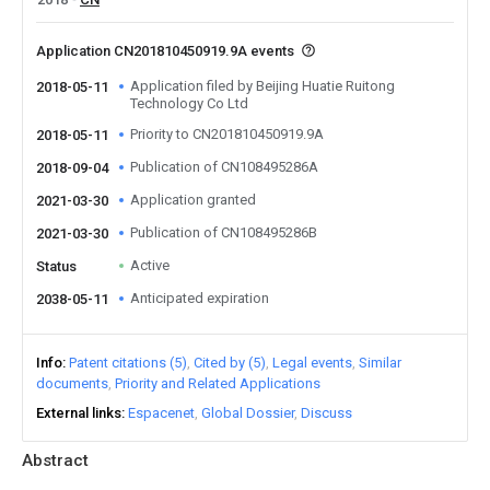
Application CN201810450919.9A events
Application filed by Beijing Huatie Ruitong
2018-05-11
Technology Co Ltd
Priority to CN201810450919.9A
2018-05-11
Publication of CN108495286A
2018-09-04
Application granted
2021-03-30
Publication of CN108495286B
2021-03-30
Active
Status
Anticipated expiration
2038-05-11
Info
Patent citations (5)
Cited by (5)
Legal events
Similar
documents
Priority and Related Applications
External links
Espacenet
Global Dossier
Discuss
Abstract