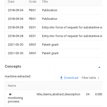
Date
Code
Title
2018-09-04
PB01
Publication
2018-09-04
PB01
Publication
2018-09-28
SE01
Entry into force of request for substantive exa
2018-09-28
SE01
Entry into force of request for substantive exa
2021-03-30
GR01
Patent grant
2021-03-30
GR01
Patent grant
Concepts
machine-extracted
Download
Filter table
Name
title,claims,abstract,description
34
0.000
monitoring
process