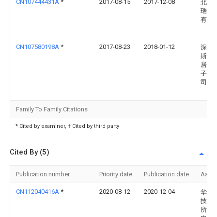
CN107444431A
*
2017-08-15
2017-12-08
北京
瑞通
有限
CN107580198A
*
2017-08-23
2018-01-12
深圳
斯贝
居智
子有
司
Family To Family Citations
* Cited by examiner, † Cited by third party
Cited By (5)
Publication number
Priority date
Publication date
Assi
CN112040416A
*
2020-08-12
2020-12-04
华东
技术
所（