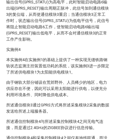
输出信号(GPRS_STATU)为高电平，此时智能启动电路6输
出端(GPRS_RESET)输出周期正脉冲，此信号加到通信模块
3的复位端，从而使通信模块3重启；当通信模块3正常工
作时，状态输出信号(GPRS_STATU)为低电平信号，此信号
将阻止智能启动电路6工作，使智能启动电路6输出端
(GPRS_RESET)输出低电平，从而不会对通信模块3的正常
工作产生影响。
实施例4
本实施例4在实施例1的基础上提供了一种实现无缝铁路钢
轨状态监测主控装置低功耗的系统，该实施例3进一步限定
了所述供电模块1为太阳能供电模块1。
由于钢轨大部分铺设在荒郊野外、人员稀少的地区，电力
供应存在不便，因此可以采用太阳能进行供电，以便充分
利用环境条件、同时降低供电成本。
所述通信模块3通过GPRS方式将所述采集模块2采集的数据
发送给所述上端服务器。
所述通信控制模块4与所述采集控制模块4之间无电气连
接，而是通过2.4GHz的ZIGBEE协议进行信息传输。
通信控制模块4和采集控制模块4之间仅有地线联通，而没