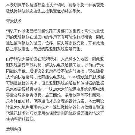
本发明属于铁路运行监控技术领域，特别涉及一种实现无
缝铁路钢轨状态监测主控装置低功耗的系统。
背景技术
钢轨工作状态已经引起铁路工务部门的重视；高铁大量使
用的无缝钢轨在温度力的作用下有可能涨轨或断轨，因此
通过监测钢轨的温度、位移、应力等参数变化，可有效地
防止事故发生，无缝线路监测系统应运而生。
由于钢轨大量铺设在荒郊野外、人员稀少的地区，因此监
测系统需要降低功耗，解决供电及通讯问题，以前由于太
阳能效率低、通讯设备复杂昂贵不能实时监控，现在随着
技术的快速发展，太阳能供电系统、GSM无线通讯技术都
可满足监控的需求，但是监测系统的通信和传感器的数据
采集都需要耗费电能，一味加大太阳能供电系统的蓄电池
容量会导致物资浪费、施工困难、易发故障等不利因素，
只有降低功耗、保障通信才是合理的设计方案。本发明设
计最大化地利用现有技术，通过微控制器的有效组合和现
代通讯技术的巧妙应用在保障监测系统畅通无阻的情况下
使功率消耗最低。
发明内容