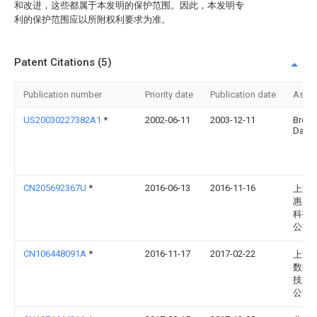
和改进，这些都属于本发明的保护范围。因此，本发明专
利的保护范围应以所附权利要求为准。
Patent Citations (5)
Publication number
Priority date
Publication date
Assi
US20030227382A1
*
2002-06-11
2003-12-11
Breed
David
CN205692367U
*
2016-06-13
2016-11-16
上海
惠智
科技
公司
CN106448091A
*
2016-11-17
2017-02-22
上海
数据
技术
公司