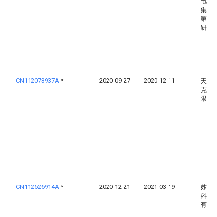
电子
集团
第三
研究
CN112073937A
*
2020-09-27
2020-12-11
天津
克科
限公
CN112526914A
*
2020-12-21
2021-03-19
苏州
科技
有限