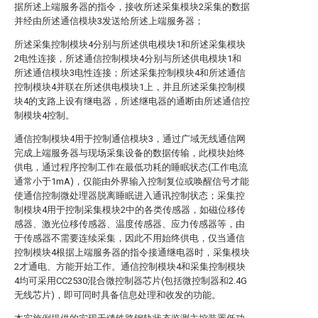
据所述上端服务器的指令，接收所述采集模块2采集的数据
并经由所述通信模块3发送给所述上端服务器；
所述采集控制模块4分别与所述供电模块1和所述采集模块
2电性连接，所述通信控制模块4分别与所述供电模块1和
所述通信模块3电性连接；所述采集控制模块4和所述通信
控制模块4并联在所述供电模块1上，并且所述采集控制模
块4的支路上设有继电器，所述继电器的通断由所述通信控
制模块4控制。
通信控制模块4用于控制通信模块3，通过广域无线通信网
完成上端服务器与现场采集设备的数据传输，此模块始终
供电，通过程序控制工作在最低功耗的睡眠状态(工作电流
通常小于1mA)，仅能由外界输入控制复位或唤醒信号才能
使通信控制微处理器脱离睡眠进入通讯控制状态；采集控
制模块4用于控制采集模块2中的各类传感器，如磁位移传
感器、激光位移传感器、温度传感器、应力传感器等，由
于传感器不需要连续采集，因此不用始终供电，仅当通信
控制模块4根据上端服务器的指令接通继电器时，采集模块
2才通电、方能开始工作。通信控制模块4和采集控制模块
4均可采用CC2530混合微控制器芯片(包括微控制器和2.4G
无线芯片)，即可同时具备信息处理和收发的功能。