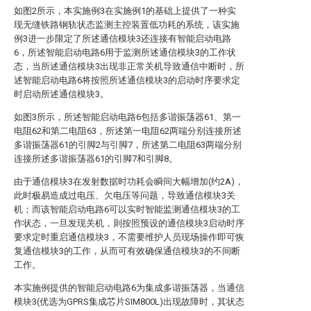
如图2所示，本实施例3在实施例1的基础上提供了一种实
现无缝铁路钢轨状态监测主控装置低功耗的系统，该实施
例3进一步限定了所述通信模块3还连接有智能启动电路
6，所述智能启动电路6用于监测所述通信模块3的工作状
态，当所述通信模块3出现非正常关机导致通信中断时，所
述智能启动电路6将按照所述通信模块3的启动时序要求定
时启动所述通信模块3。
如图3所示，所述智能启动电路6包括多谐振荡器61、第一
电阻62和第二电阻63，所述第一电阻62两端分别连接所述
多谐振荡器61的引脚2与引脚7，所述第二电阻63两端分别
连接所述多谐振荡器61的引脚7和引脚8。
由于通信模块3在发射数据时功耗会瞬间大幅增加(约2A)，
此时极易造成过电压、欠电压等问题，导致通信模块3关
机；而该智能启动电路6可以实时智能监测通信模块3的工
作状态，一旦发现关机，则按照预设的通信模块3启动时序
要求定时重启通信模块3，不需要维护人员现场操作即可恢
复通信模块3的工作，从而可有效确保通信模块3的不间断
工作。
本实施例提供的智能启动电路6为集成多谐振荡器，当通信
模块3(优选为GPRS集成芯片SIM800L)出现故障时，其状态