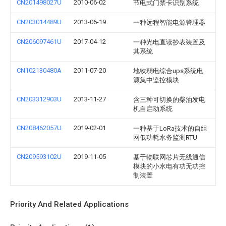
CN201498027U
2010-06-02
节电式门禁卡识别系统
CN203014489U
2013-06-19
一种远程智能电源管理器
CN206097461U
2017-04-12
一种光电直读抄表装置及
其系统
CN102130480A
2011-07-20
地铁弱电综合ups系统电
源集中监控模块
CN203312903U
2013-11-27
含三种可切换的柴油发电
机自启动系统
CN208462057U
2019-02-01
一种基于LoRa技术的自组
网低功耗水务监测RTU
CN209593102U
2019-11-05
基于物联网芯片无线通信
模块的小水电有功无功控
制装置
Priority And Related Applications