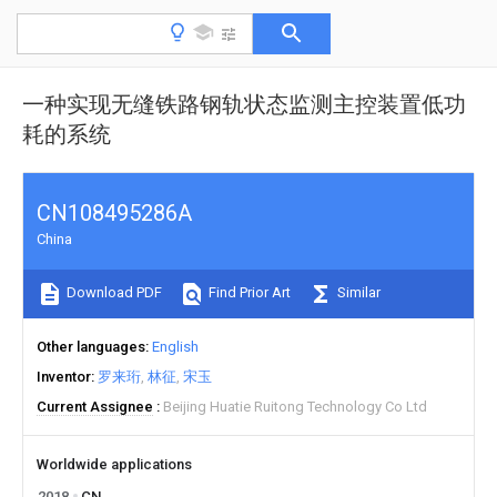
一种实现无缝铁路钢轨状态监测主控装置低功
耗的系统
CN108495286A
China
Download PDF
Find Prior Art
Similar
Other languages
English
Inventor
罗来珩
林征
宋玉
Current Assignee
Beijing Huatie Ruitong Technology Co Ltd
Worldwide applications
2018
CN