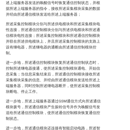
述上端服务器发送的唤醒信号时恢复通信控制状态，并根
据所述上端服务器的指令，接收所述采集模块采集的数据
并经由所述通信模块发送给所述上端服务器；
所述采集控制模块分别与所述供电模块和所述采集模块电
性连接，所述通信控制模块分别与所述供电模块和所述通
信模块电性连接；所述采集控制模块和所述通信控制模块
并联在所述供电模块上，并且所述采集控制模块的支路上
设有继电器，所述继电器的通断由所述通信控制模块控
制。
进一步地，所述通信控制模块恢复所述通信控制状态时，
控制所述继电器接通，使所述采集控制模块通电、开始信
息采集；当信息采集结束后，所述通信控制模块接收所述
采集模块采集的信息、并经由所述通信模块发送给所述上
端服务器，同时控制所述继电器断开，使所述采集控制模
块断电、停止工作。
进一步地，所述上端服务器通过GSM通信方式向所述通信
模块拨号，所述通信模块产生振铃信号并作为唤醒信号发
送给所述通信控制模块，使所述通信控制模块恢复通信控
制状态。
进一步地，所述通信模块还连接有智能启动电路，所述智