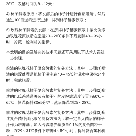
28℃，发酵时间为8～12天；
4).柿子酵素原液：将发酵后的柿子汁进行自然澄清，然后
通过100目滤筛进行过滤，得到柿子酵素原液；
5).玫瑰柿子酵素的发酵：在所得柿子酵素原液中按比例添
加玫瑰花原浆后在室温20～28℃条件下后发酵48～96小
时，冷藏，检测相关指标。
本发明的目的及解决其技术问题还可采用以下技术方案进
一步实现。
前述的玫瑰花柿子复合酵素的制备方法，其中，步骤(1)所
述的脱涩处理是把柿子浸泡在40～45℃的温水中保持24小
时，完成脱涩。
前述的玫瑰花柿子复合酵素的制备方法，其中，步骤(2)所
述的巴氏杀菌是将装有柿子汁的发酵罐温度设置为60℃～
65℃，恒温保持30±5分钟，然后降温到25～28℃。
前述的玫瑰花柿子复合酵素的制备方法，其中，步骤(3)所
述复合菌种驯化液的制备方法为：取一定量灭菌后的柿子
汁作为培养基，加入占该培养基质量0.1％的复合菌种干
粉，在29～31℃条件下培养4～5个小时，得到复合菌种驯