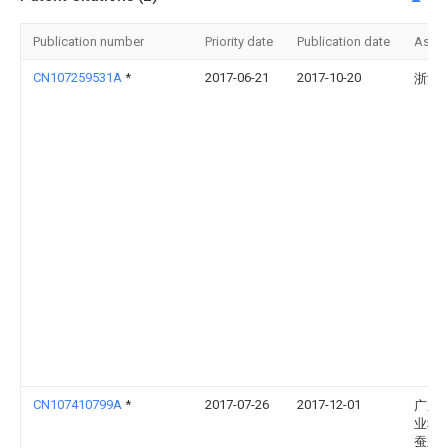
Publication number
Priority date
Publication date
Assi
CN107259531A
*
2017-06-21
2017-10-20
浙江
CN107410799A
*
2017-07-26
2017-12-01
广东
业科
蚕业