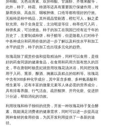
异柿醌、无色花青素、双异柿醌、甘露醇、齐墩果酸等，
此外，柿子、柿霜、柿酒等还具有重要医疗保健作用，对
肠胃疾病、高血压、咽喉肿痛、口疮等都有很好的疗效。
无核柿是柿中精品，其外观晶莹剔透，橙红可人，触之柔
软光滑。柿子全身是宝，主治呃逆等症，柿蒂也可入药，
柿饼炙炭，可治便血。柿子的加工在我国已经有近千年的
历史了，主要制成柿饼，柿子醋等，但是随着人们对柿子
中各种成分和药用价值的进一步了解以及科技水平和加工
水平的提升，柿子的加工也出现多元化的趋势。
玫瑰花除了观赏价值和提取精油外，同样可以食用，是很
好的药食同源的健康食品，在食用和药用方面有悠久的历
史，早在唐朝时杨贵妃就曾用玫瑰花汤沐浴，民间把玫瑰
用于入药、熏茶、酿酒、腌酱以及糕点的馅料等。玫瑰花
中含有300多种化学成分，其中富含多糖、多种氨基酸和
维生素等，还有丰富的微量元素等人体必需的营养成分，
具有排毒养颜、行气活血、疏肝醒脾、开窍化瘀、促进胆
汁分泌，帮助消化的功效。
利用玫瑰和柿子独特的优势，开发一种玫瑰花柿子复合酵
素，既能满足消费者的健康需求，同时可以进一步提高这
两种食材的食用价值，为其开发利用提供了一条新的途
径。