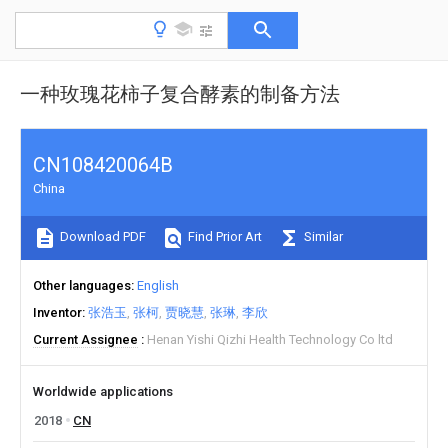
一种玫瑰花柿子复合酵素的制备方法
CN108420064B
China
Download PDF
Find Prior Art
Similar
Other languages
English
Inventor
张浩玉
张柯
贾晓慧
张琳
李欣
Current Assignee
Henan Yishi Qizhi Health Technology Co ltd
Worldwide applications
2018
CN