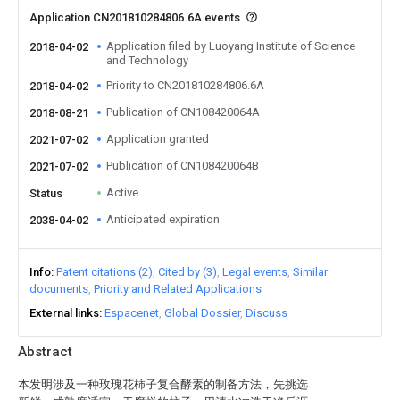
Application CN201810284806.6A events
Application filed by Luoyang Institute of Science
2018-04-02
and Technology
Priority to CN201810284806.6A
2018-04-02
Publication of CN108420064A
2018-08-21
Application granted
2021-07-02
Publication of CN108420064B
2021-07-02
Active
Status
Anticipated expiration
2038-04-02
Info
Patent citations (2)
Cited by (3)
Legal events
Similar
documents
Priority and Related Applications
External links
Espacenet
Global Dossier
Discuss
Abstract
本发明涉及一种玫瑰花柿子复合酵素的制备方法，先挑选