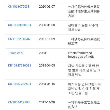
CN106307503B
2020-02-07
一种竹荪与热带水果复
合的活性酵素及其制备
方法
KR100586801B1
2006-06-08
산마를 이용한 탁주의
제조방법
CN113621464A
2021-11-09
一种沙枣花风味果酒发
酵工艺
Tiwari et al.
2023
Ethnic fermented
beverages of India
KR101479160B1
2015-01-05
처방 한약을 이용한 한
방 발효 식초 음료 및 그
제조 방법
KR102527825B1
2023-05-15
바게트용 연유크림의 제
조방법 및 이에 의해 제
조된 연유크림
CN105441278B
2017-11-28
一种胡颓子果实深加工
的方法