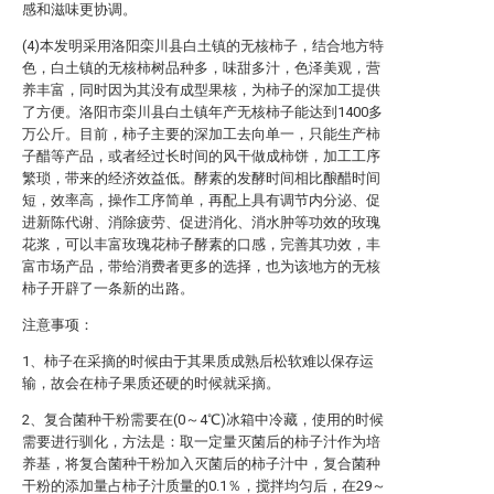
感和滋味更协调。
(4)本发明采用洛阳栾川县白土镇的无核柿子，结合地方特
色，白土镇的无核柿树品种多，味甜多汁，色泽美观，营
养丰富，同时因为其没有成型果核，为柿子的深加工提供
了方便。洛阳市栾川县白土镇年产无核柿子能达到1400多
万公斤。目前，柿子主要的深加工去向单一，只能生产柿
子醋等产品，或者经过长时间的风干做成柿饼，加工工序
繁琐，带来的经济效益低。酵素的发酵时间相比酿醋时间
短，效率高，操作工序简单，再配上具有调节内分泌、促
进新陈代谢、消除疲劳、促进消化、消水肿等功效的玫瑰
花浆，可以丰富玫瑰花柿子酵素的口感，完善其功效，丰
富市场产品，带给消费者更多的选择，也为该地方的无核
柿子开辟了一条新的出路。
注意事项：
1、柿子在采摘的时候由于其果质成熟后松软难以保存运
输，故会在柿子果质还硬的时候就采摘。
2、复合菌种干粉需要在(0～4℃)冰箱中冷藏，使用的时候
需要进行驯化，方法是：取一定量灭菌后的柿子汁作为培
养基，将复合菌种干粉加入灭菌后的柿子汁中，复合菌种
干粉的添加量占柿子汁质量的0.1％，搅拌均匀后，在29～