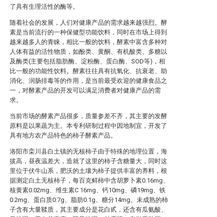
了具有生理活性的酶等。
随着社会的发展，人们对健康产品的需求越来越强烈。酵
素是当前流行的一种保健型功能饮料，同时在市场上得到
越来越多人的青睐，相比一般的饮料，酵素中富含多种对
人体有益的活性物质，如酚类、黄酮、有机酸类、多糖以
及酶类(主要包括脂肪酶、淀粉酶、蛋白酶、SOD等)，相
比一般的功能性饮料。酵素往往具有抗氧化、抗衰老、助
消化、润肠排毒等的作用，是当前最受欢迎的健康食品之
一，对酵素产品的开发可以满足消费者对健康产品的需
求。
当前市场的酵素产品很多，质量参差不齐，其主要的发酵
原料是以果蔬为主。本专利研制过程中因地制宜，开发了
具有地方农产品特色的柿子酵素产品。
洛阳市栾川县白土镇的无核柿子由于特殊的地理位置，海
拔高，昼夜温差大，造就了这里的柿子含糖量大，同时这
里位于伏牛山系，肥沃的土壤为柿子提供丰富的养料，根
据测定白土无核柿子，每百克鲜柿中含胡萝卜素0.16mg、
核黄素0.02mg、维生素C 16mg、钙10mg、磷19mg、铁
0.2mg、蛋白质0.7g、脂肪0.1g、糖分14mg。未成熟的柿
子含有大量鞣质，其主要成分是花白甙，还含有瓜氨酸、