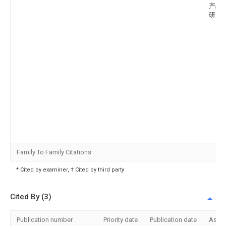
产品
研究
Family To Family Citations
* Cited by examiner, † Cited by third party
Cited By (3)
Publication number
Priority date
Publication date
Assi