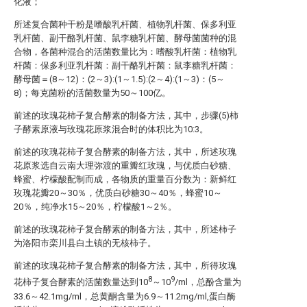
化液；
所述复合菌种干粉是嗜酸乳杆菌、植物乳杆菌、保多利亚
乳杆菌、副干酪乳杆菌、鼠李糖乳杆菌、酵母菌菌种的混
合物，各菌种混合的活菌数量比为：嗜酸乳杆菌：植物乳
杆菌：保多利亚乳杆菌：副干酪乳杆菌：鼠李糖乳杆菌：
酵母菌＝(8～12)：(2～3):(1～1.5):(2～4):(1～3)：(5～
8)；每克菌粉的活菌数量为50～100亿。
前述的玫瑰花柿子复合酵素的制备方法，其中，步骤(5)柿
子酵素原液与玫瑰花原浆混合时的体积比为10:3。
前述的玫瑰花柿子复合酵素的制备方法，其中，所述玫瑰
花原浆选自云南大理弥渡的重瓣红玫瑰，与优质白砂糖、
蜂蜜、柠檬酸配制而成，各物质的重量百分数为：新鲜红
玫瑰花瓣20～30％，优质白砂糖30～40％，蜂蜜10～
20％，纯净水15～20％，柠檬酸1～2％。
前述的玫瑰花柿子复合酵素的制备方法，其中，所述柿子
为洛阳市栾川县白土镇的无核柿子。
前述的玫瑰花柿子复合酵素的制备方法，其中，所得玫瑰
8
9
花柿子复合酵素的活菌数量达到10
～10
/ml，总酚含量为
33.6～42.1mg/ml，总黄酮含量为6.9～11.2mg/ml,蛋白酶