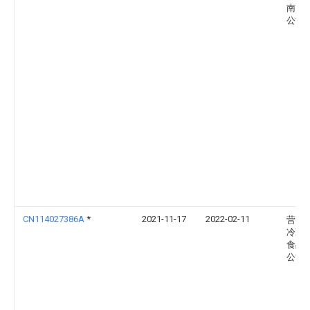
南)有
公司
CN114027386A
*
2021-11-17
2022-02-11
营口
冷藏
食品
公司