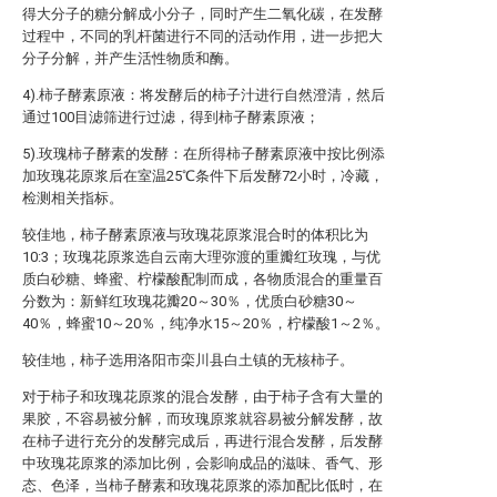
得大分子的糖分解成小分子，同时产生二氧化碳，在发酵
过程中，不同的乳杆菌进行不同的活动作用，进一步把大
分子分解，并产生活性物质和酶。
4).柿子酵素原液：将发酵后的柿子汁进行自然澄清，然后
通过100目滤筛进行过滤，得到柿子酵素原液；
5).玫瑰柿子酵素的发酵：在所得柿子酵素原液中按比例添
加玫瑰花原浆后在室温25℃条件下后发酵72小时，冷藏，
检测相关指标。
较佳地，柿子酵素原液与玫瑰花原浆混合时的体积比为
10:3；玫瑰花原浆选自云南大理弥渡的重瓣红玫瑰，与优
质白砂糖、蜂蜜、柠檬酸配制而成，各物质混合的重量百
分数为：新鲜红玫瑰花瓣20～30％，优质白砂糖30～
40％，蜂蜜10～20％，纯净水15～20％，柠檬酸1～2％。
较佳地，柿子选用洛阳市栾川县白土镇的无核柿子。
对于柿子和玫瑰花原浆的混合发酵，由于柿子含有大量的
果胶，不容易被分解，而玫瑰原浆就容易被分解发酵，故
在柿子进行充分的发酵完成后，再进行混合发酵，后发酵
中玫瑰花原浆的添加比例，会影响成品的滋味、香气、形
态、色泽，当柿子酵素和玫瑰花原浆的添加配比低时，在