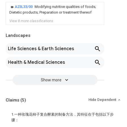
A23L33/00
Modifying nutritive qualities of foods;
Dietetic products; Preparation or treatment thereof
View 8 more classifications
Landscapes
Life Sciences & Earth Sciences
Health & Medical Sciences
Show more
Claims
(5)
Hide Dependent
1.一种玫瑰花柿子复合酵素的制备方法，其特征在于包括以下步
骤：