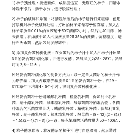
1).柿子预处理：挑选新鲜、成熟度适宜、无腐烂的柿子，用清水
冲洗干净后，沥干水分，进行脱涩处理；
2).柿子的破碎和杀菌：将清洗除涩后的柿子进行打浆破碎，使用
打浆机对柿子做破碎处理，打出的柿子浆储存于暂存罐，加入占
柿子浆质量0.01％的果胶酶于50℃酶解2小时，然后过40目筛，滤
去皮渣，在滤液中加入占滤液质量25-35％的蔗糖，调整糖度，进
行巴氏杀菌，然后装到发酵罐中；
3).添加复合菌种驯化液：在灭菌后的柿子汁中加入占柿子汁质量
3％的复合菌种驯化液，并进行发酵，发酵温度为25～28℃，发酵
时间为8～12天；
所述复合菌种驯化液的制备方法为：取一定量灭菌后的柿子汁作
为培养基，加入占该培养基质量0.1％的复合菌种干粉，在29～
31℃条件下培养4～5个小时，得到复合菌种驯化液；
所述复合菌种干粉是嗜酸乳杆菌、植物乳杆菌、保加利亚乳杆
菌、副干酪乳杆菌、鼠李糖乳杆菌、酵母菌菌种的混合物，各菌
种混合的活菌数量比为：嗜酸乳杆菌：植物乳杆菌：保加利亚乳
杆菌：副干酪乳杆菌：鼠李糖乳杆菌：酵母菌＝(8～12):(2～3):(1
～1.5):(2～4):(1～3):(5～8)；每克菌粉的活菌数量为50～100亿；
4).柿子酵素原液：将发酵后的柿子汁进行自然澄清，然后通过