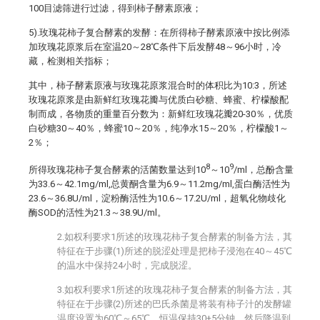
100目滤筛进行过滤，得到柿子酵素原液；
5).玫瑰花柿子复合酵素的发酵：在所得柿子酵素原液中按比例添
加玫瑰花原浆后在室温20～28℃条件下后发酵48～96小时，冷
藏，检测相关指标；
其中，柿子酵素原液与玫瑰花原浆混合时的体积比为10:3，所述
玫瑰花原浆是由新鲜红玫瑰花瓣与优质白砂糖、蜂蜜、柠檬酸配
制而成，各物质的重量百分数为：新鲜红玫瑰花瓣20-30％，优质
白砂糖30～40％，蜂蜜10～20％，纯净水15～20％，柠檬酸1～
2％；
8
9
所得玫瑰花柿子复合酵素的活菌数量达到10
～10
/ml，总酚含量
为33.6～42.1mg/ml,总黄酮含量为6.9～11.2mg/ml,蛋白酶活性为
23.6～36.8U/ml，淀粉酶活性为10.6～17.2U/ml，超氧化物歧化
酶SOD的活性为21.3～38.9U/ml。
2.如权利要求1所述的玫瑰花柿子复合酵素的制备方法，其
特征在于步骤(1)所述的脱涩处理是把柿子浸泡在40～45℃
的温水中保持24小时，完成脱涩。
3.如权利要求1所述的玫瑰花柿子复合酵素的制备方法，其
特征在于步骤(2)所述的巴氏杀菌是将装有柿子汁的发酵罐
温度设置为60℃～65℃，恒温保持30±5分钟，然后降温到