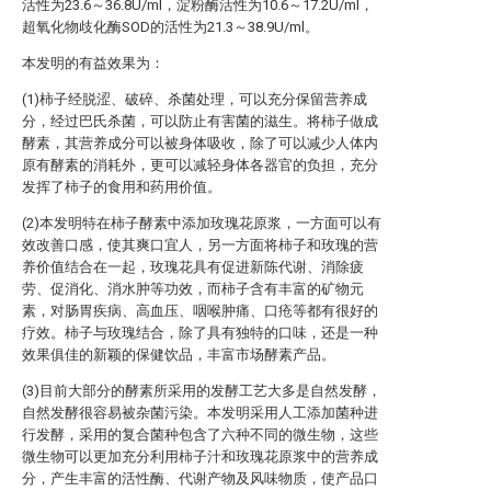
活性为23.6～36.8U/ml，淀粉酶活性为10.6～17.2U/ml，
超氧化物歧化酶SOD的活性为21.3～38.9U/ml。
本发明的有益效果为：
(1)柿子经脱涩、破碎、杀菌处理，可以充分保留营养成
分，经过巴氏杀菌，可以防止有害菌的滋生。将柿子做成
酵素，其营养成分可以被身体吸收，除了可以减少人体内
原有酵素的消耗外，更可以减轻身体各器官的负担，充分
发挥了柿子的食用和药用价值。
(2)本发明特在柿子酵素中添加玫瑰花原浆，一方面可以有
效改善口感，使其爽口宜人，另一方面将柿子和玫瑰的营
养价值结合在一起，玫瑰花具有促进新陈代谢、消除疲
劳、促消化、消水肿等功效，而柿子含有丰富的矿物元
素，对肠胃疾病、高血压、咽喉肿痛、口疮等都有很好的
疗效。柿子与玫瑰结合，除了具有独特的口味，还是一种
效果俱佳的新颖的保健饮品，丰富市场酵素产品。
(3)目前大部分的酵素所采用的发酵工艺大多是自然发酵，
自然发酵很容易被杂菌污染。本发明采用人工添加菌种进
行发酵，采用的复合菌种包含了六种不同的微生物，这些
微生物可以更加充分利用柿子汁和玫瑰花原浆中的营养成
分，产生丰富的活性酶、代谢产物及风味物质，使产品口