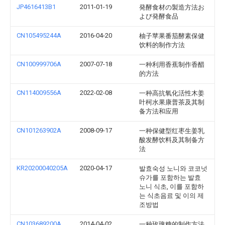
JP4616413B1
2011-01-19
発酵食材の製造方法お
よび発酵食品
CN105495244A
2016-04-20
柚子苹果番茄酵素保健
饮料的制作方法
CN100999706A
2007-07-18
一种利用香蕉制作香醋
的方法
CN114009556A
2022-02-08
一种高抗氧化活性木姜
叶柯水果康普茶及其制
备方法和应用
CN101263902A
2008-09-17
一种保健型红枣生姜乳
酸发酵饮料及其制备方
法
KR20200040205A
2020-04-17
발효숙성 노니와 코코넛
슈가를 포함하는 발효
노니 식초, 이를 포함하
는 식초음료 및 이의 제
조방법
CN103689200A
2014-04-02
一种玫瑰糖的制作方法