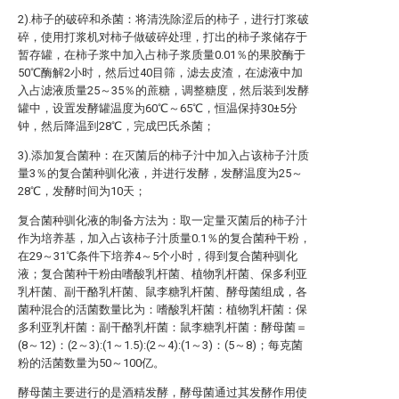
2).柿子的破碎和杀菌：将清洗除涩后的柿子，进行打浆破
碎，使用打浆机对柿子做破碎处理，打出的柿子浆储存于
暂存罐，在柿子浆中加入占柿子浆质量0.01％的果胶酶于
50℃酶解2小时，然后过40目筛，滤去皮渣，在滤液中加
入占滤液质量25～35％的蔗糖，调整糖度，然后装到发酵
罐中，设置发酵罐温度为60℃～65℃，恒温保持30±5分
钟，然后降温到28℃，完成巴氏杀菌；
3).添加复合菌种：在灭菌后的柿子汁中加入占该柿子汁质
量3％的复合菌种驯化液，并进行发酵，发酵温度为25～
28℃，发酵时间为10天；
复合菌种驯化液的制备方法为：取一定量灭菌后的柿子汁
作为培养基，加入占该柿子汁质量0.1％的复合菌种干粉，
在29～31℃条件下培养4～5个小时，得到复合菌种驯化
液；复合菌种干粉由嗜酸乳杆菌、植物乳杆菌、保多利亚
乳杆菌、副干酪乳杆菌、鼠李糖乳杆菌、酵母菌组成，各
菌种混合的活菌数量比为：嗜酸乳杆菌：植物乳杆菌：保
多利亚乳杆菌：副干酪乳杆菌：鼠李糖乳杆菌：酵母菌＝
(8～12)：(2～3):(1～1.5):(2～4):(1～3)：(5～8)；每克菌
粉的活菌数量为50～100亿。
酵母菌主要进行的是酒精发酵，酵母菌通过其发酵作用使