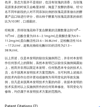
色泽，形态方面并不是很好，也没有玫瑰的清香，当玫瑰
花原浆多的时候又会略显浓郁，掩盖了发酵的香味。经12
名不同年龄段的人对不同添加比例的玫瑰花原浆做出的酵
素产品口味进行评分，得出柿子酵素与玫瑰花原浆的体积
比为10:3时，口感最好。
8
经检测，所得玫瑰花柿子复合酵素的活菌数量达到10
～
9
10
/ml，总酚含量为33.6～2.1mg/ml,总黄酮含量为6.9～
11.2mg/ml,蛋白酶活性23.6～36.8U/ml，淀粉酶活性10.6
～17.2U/ml，超氧化物歧化酶SOD的活性为21.3～
38.9U/ml。
以上所述，仅是本发明的较佳实施例而已，并非对本发明
作任何形式上的限制，虽然本发明已以较佳实施例揭露如
上，然而并非用以限定本发明，任何熟悉本专业的技术人
员，在不脱离本发明技术方案范围内，当可利用上述揭示
的技术内容作出些许更动或修饰为等同变化的等效实施
例，但凡是未脱离本发明技术方案的内容，依据本发明的
技术实质对以上实施例所作的任何简单修改、等同变化与
修饰，均仍属于本发明技术方案的范围内。
Patent Citations (2)