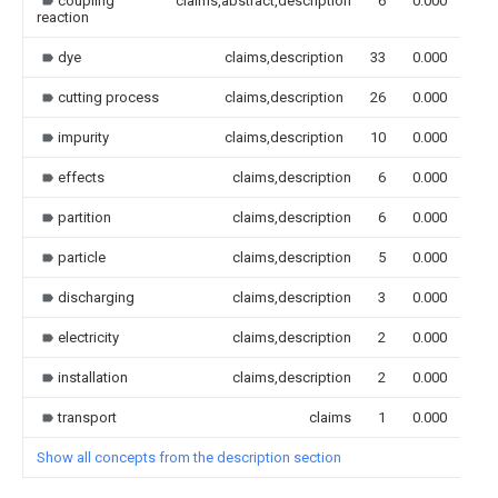
coupling
claims,abstract,description
6
0.000
reaction
dye
claims,description
33
0.000
cutting process
claims,description
26
0.000
impurity
claims,description
10
0.000
effects
claims,description
6
0.000
partition
claims,description
6
0.000
particle
claims,description
5
0.000
discharging
claims,description
3
0.000
electricity
claims,description
2
0.000
installation
claims,description
2
0.000
transport
claims
1
0.000
Show all concepts from the description section