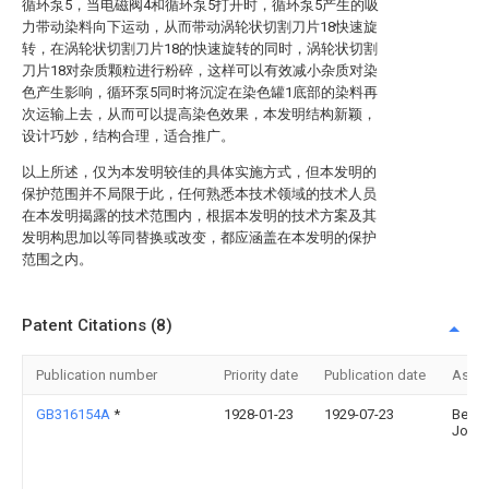
循环泵5，当电磁阀4和循环泵5打开时，循环泵5产生的吸
力带动染料向下运动，从而带动涡轮状切割刀片18快速旋
转，在涡轮状切割刀片18的快速旋转的同时，涡轮状切割
刀片18对杂质颗粒进行粉碎，这样可以有效减小杂质对染
色产生影响，循环泵5同时将沉淀在染色罐1底部的染料再
次运输上去，从而可以提高染色效果，本发明结构新颖，
设计巧妙，结构合理，适合推广。
以上所述，仅为本发明较佳的具体实施方式，但本发明的
保护范围并不局限于此，任何熟悉本技术领域的技术人员
在本发明揭露的技术范围内，根据本发明的技术方案及其
发明构思加以等同替换或改变，都应涵盖在本发明的保护
范围之内。
Patent Citations (8)
Publication number
Priority date
Publication date
Assi
GB316154A
*
1928-01-23
1929-07-23
Bedri
Jokl