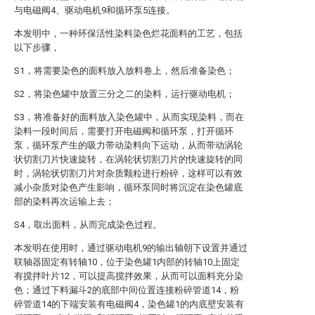
与电磁阀4、驱动电机9和循环泵5连接。
本发明中，一种环保活性染料染色烂花面料的工艺，包括
以下步骤，
S1，将需要染色的面料放入放料卷上，然后准备染色；
S2，将染色罐中放置三分之二的染料，运行驱动电机；
S3，将准备好的面料放入染色罐中，从而实现染料，而在
染料一段时间后，需要打开电磁阀和循环泵，打开循环
泵，循环泵产生的吸力带动染料向下运动，从而带动涡轮
状切割刀片快速旋转，在涡轮状切割刀片的快速旋转的同
时，涡轮状切割刀片对杂质颗粒进行粉碎，这样可以有效
减小杂质对染色产生影响，循环泵同时将沉淀在染色罐底
部的染料再次运输上去；
S4，取出面料，从而完成染色过程。
本发明在使用时，通过驱动电机9的输出轴朝下设置并通过
联轴器固定有转轴10，位于染色罐1内部的转轴10上固定
有搅拌叶片12，可以提高搅拌效果，从而可以面料充分染
色；通过下料漏斗2的底部中间位置连接粉碎管道14，粉
碎管道14的下端安装有电磁阀4，染色罐1的内底壁安装有