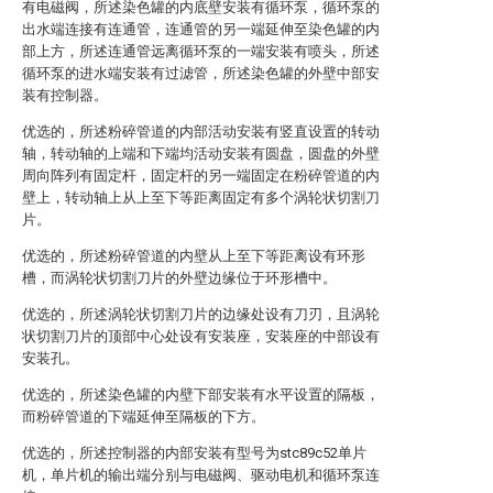
有电磁阀，所述染色罐的内底壁安装有循环泵，循环泵的
出水端连接有连通管，连通管的另一端延伸至染色罐的内
部上方，所述连通管远离循环泵的一端安装有喷头，所述
循环泵的进水端安装有过滤管，所述染色罐的外壁中部安
装有控制器。
优选的，所述粉碎管道的内部活动安装有竖直设置的转动
轴，转动轴的上端和下端均活动安装有圆盘，圆盘的外壁
周向阵列有固定杆，固定杆的另一端固定在粉碎管道的内
壁上，转动轴上从上至下等距离固定有多个涡轮状切割刀
片。
优选的，所述粉碎管道的内壁从上至下等距离设有环形
槽，而涡轮状切割刀片的外壁边缘位于环形槽中。
优选的，所述涡轮状切割刀片的边缘处设有刀刃，且涡轮
状切割刀片的顶部中心处设有安装座，安装座的中部设有
安装孔。
优选的，所述染色罐的内壁下部安装有水平设置的隔板，
而粉碎管道的下端延伸至隔板的下方。
优选的，所述控制器的内部安装有型号为stc89c52单片
机，单片机的输出端分别与电磁阀、驱动电机和循环泵连