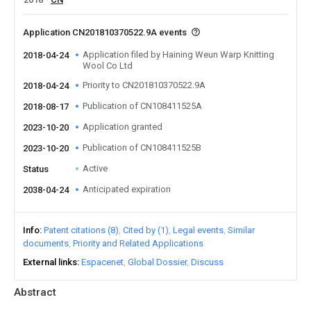
Application CN201810370522.9A events
Application filed by Haining Weun Warp Knitting
2018-04-24
Wool Co Ltd
Priority to CN201810370522.9A
2018-04-24
Publication of CN108411525A
2018-08-17
Application granted
2023-10-20
Publication of CN108411525B
2023-10-20
Active
Status
Anticipated expiration
2038-04-24
Info
Patent citations (8)
Cited by (1)
Legal events
Similar
documents
Priority and Related Applications
External links
Espacenet
Global Dossier
Discuss
Abstract