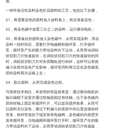
接。
一种环保活性染料染色烂花面料的工艺，包括以下步骤，
S1，将需要染色的面料放入放料卷上，然后准备染色；
S2，将染色罐中放置三分之二的染料，运行驱动电机；
S3，将准备好的面料放入染色罐中，从而实现染料，而在
染料一段时间后，需要打开电磁阀和循环泵，打开循环
泵，循环泵产生的吸力带动染料向下运动，从而带动涡轮
状切割刀片快速旋转，在涡轮状切割刀片的快速旋转的同
时，涡轮状切割刀片对杂质颗粒进行粉碎，这样可以有效
减小杂质对染色产生影响，循环泵同时将沉淀在染色罐底
部的染料再次运输上去；
S4，取出面料，从而完成染色过程。
与现有技术相比，本发明的有益效果是：通过驱动电机的
输出轴朝下设置并通过联轴器固定有转轴，位于染色罐内
部的转轴上固定有搅拌叶片，可以提高搅拌效果，从而可
以面料充分染色；通过下料漏斗的底部中间位置连接粉碎
管道，粉碎管道的下端安装有电磁阀，染色罐的内底壁安
装有循环泵，当电磁阀和循环泵打开时，循环泵产生的吸
力带动染料向下运动，从而带动涡轮状切割刀片快速旋