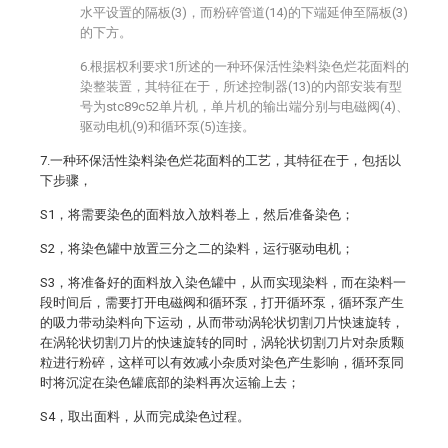
水平设置的隔板(3)，而粉碎管道(14)的下端延伸至隔板(3)
的下方。
6.根据权利要求1所述的一种环保活性染料染色烂花面料的
染整装置，其特征在于，所述控制器(13)的内部安装有型
号为stc89c52单片机，单片机的输出端分别与电磁阀(4)、
驱动电机(9)和循环泵(5)连接。
7.一种环保活性染料染色烂花面料的工艺，其特征在于，包括以
下步骤，
S1，将需要染色的面料放入放料卷上，然后准备染色；
S2，将染色罐中放置三分之二的染料，运行驱动电机；
S3，将准备好的面料放入染色罐中，从而实现染料，而在染料一
段时间后，需要打开电磁阀和循环泵，打开循环泵，循环泵产生
的吸力带动染料向下运动，从而带动涡轮状切割刀片快速旋转，
在涡轮状切割刀片的快速旋转的同时，涡轮状切割刀片对杂质颗
粒进行粉碎，这样可以有效减小杂质对染色产生影响，循环泵同
时将沉淀在染色罐底部的染料再次运输上去；
S4，取出面料，从而完成染色过程。