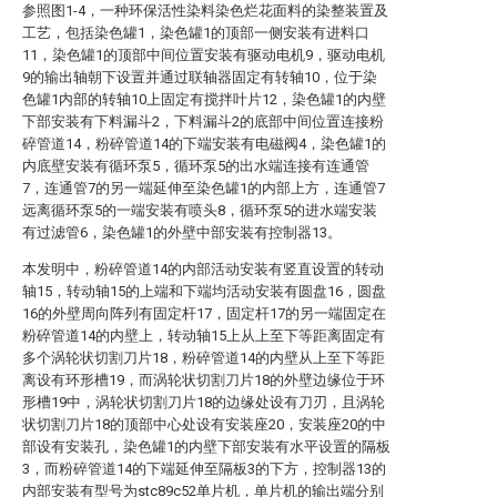
参照图1-4，一种环保活性染料染色烂花面料的染整装置及
工艺，包括染色罐1，染色罐1的顶部一侧安装有进料口
11，染色罐1的顶部中间位置安装有驱动电机9，驱动电机
9的输出轴朝下设置并通过联轴器固定有转轴10，位于染
色罐1内部的转轴10上固定有搅拌叶片12，染色罐1的内壁
下部安装有下料漏斗2，下料漏斗2的底部中间位置连接粉
碎管道14，粉碎管道14的下端安装有电磁阀4，染色罐1的
内底壁安装有循环泵5，循环泵5的出水端连接有连通管
7，连通管7的另一端延伸至染色罐1的内部上方，连通管7
远离循环泵5的一端安装有喷头8，循环泵5的进水端安装
有过滤管6，染色罐1的外壁中部安装有控制器13。
本发明中，粉碎管道14的内部活动安装有竖直设置的转动
轴15，转动轴15的上端和下端均活动安装有圆盘16，圆盘
16的外壁周向阵列有固定杆17，固定杆17的另一端固定在
粉碎管道14的内壁上，转动轴15上从上至下等距离固定有
多个涡轮状切割刀片18，粉碎管道14的内壁从上至下等距
离设有环形槽19，而涡轮状切割刀片18的外壁边缘位于环
形槽19中，涡轮状切割刀片18的边缘处设有刀刃，且涡轮
状切割刀片18的顶部中心处设有安装座20，安装座20的中
部设有安装孔，染色罐1的内壁下部安装有水平设置的隔板
3，而粉碎管道14的下端延伸至隔板3的下方，控制器13的
内部安装有型号为stc89c52单片机，单片机的输出端分别