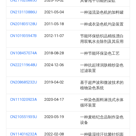
CN211620885U
2020-10-02
具备甩干功能的染缸
CN213113886U
2021-05-04
一种溢流染色机的加料罐
CN201835128U
2011-05-18
一种成衣染色机均染装置
CN101935947B
2012-11-07
节能环保纺织品精练漂白
用双氧水去除剂及其应用
CN108457074A
2018-08-28
一种节能环保染色工艺
CN222119648U
2024-12-06
一种抗起球润肤棉纱染色
过滤装置
CN208685232U
2019-04-02
基于超声波和微波技术的
植物染色系统
CN111020923A
2020-04-17
一种染色面料淋洗式水体
循环装置
CN210551935U
2020-05-19
一种麦秸纪念品制作染色
设备
CN114016232A
2022-02-08
一种吸湿排汗抗菌针织面