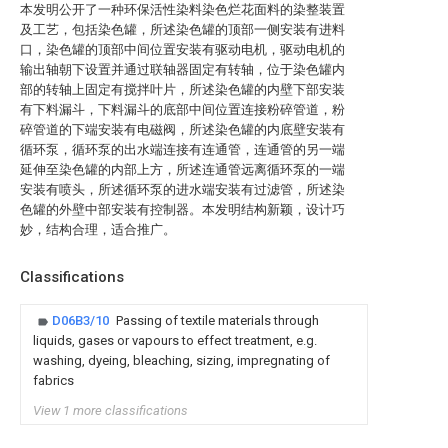
本发明公开了一种环保活性染料染色烂花面料的染整装置
及工艺，包括染色罐，所述染色罐的顶部一侧安装有进料
口，染色罐的顶部中间位置安装有驱动电机，驱动电机的
输出轴朝下设置并通过联轴器固定有转轴，位于染色罐内
部的转轴上固定有搅拌叶片，所述染色罐的内壁下部安装
有下料漏斗，下料漏斗的底部中间位置连接粉碎管道，粉
碎管道的下端安装有电磁阀，所述染色罐的内底壁安装有
循环泵，循环泵的出水端连接有连通管，连通管的另一端
延伸至染色罐的内部上方，所述连通管远离循环泵的一端
安装有喷头，所述循环泵的进水端安装有过滤管，所述染
色罐的外壁中部安装有控制器。本发明结构新颖，设计巧
妙，结构合理，适合推广。
Classifications
D06B3/10
Passing of textile materials through
liquids, gases or vapours to effect treatment, e.g.
washing, dyeing, bleaching, sizing, impregnating of
fabrics
View 1 more classifications