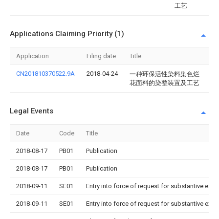
工艺
Applications Claiming Priority (1)
Application
Filing date
Title
CN201810370522.9A
2018-04-24
一种环保活性染料染色烂
花面料的染整装置及工艺
Legal Events
Date
Code
Title
2018-08-17
PB01
Publication
2018-08-17
PB01
Publication
2018-09-11
SE01
Entry into force of request for substantive exa
2018-09-11
SE01
Entry into force of request for substantive exa