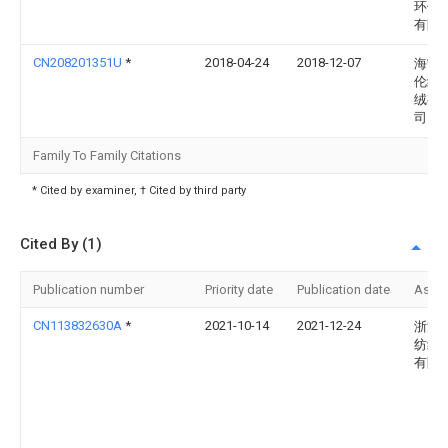
环保
有限
CN208201351U
*
2018-04-24
2018-12-07
海宁
伦经
绒有
司
Family To Family Citations
* Cited by examiner, † Cited by third party
Cited By (1)
Publication number
Priority date
Publication date
Assi
CN113832630A
*
2021-10-14
2021-12-24
浙江
纺织
有限