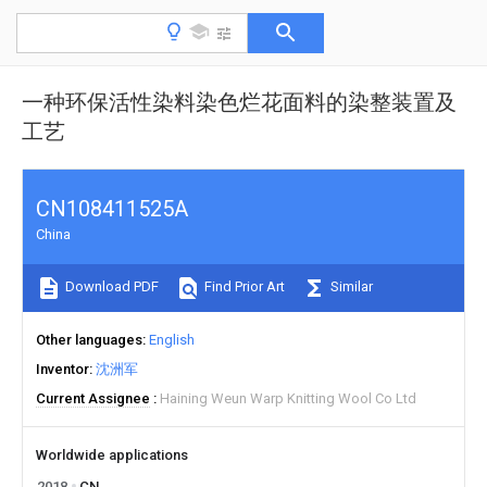
一种环保活性染料染色烂花面料的染整装置及
工艺
CN108411525A
China
Download PDF
Find Prior Art
Similar
Other languages
English
Inventor
沈洲军
Current Assignee
Haining Weun Warp Knitting Wool Co Ltd
Worldwide applications
2018
CN