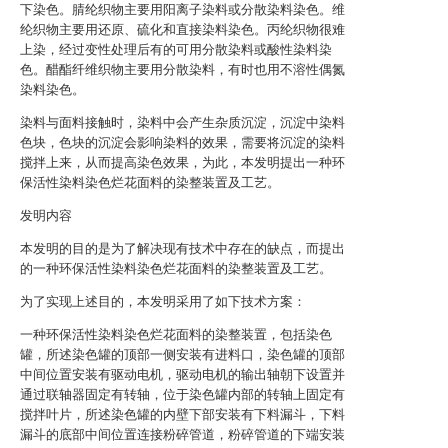
下染色。腈纶织物主要用阳离子染料或分散染料染色。维
纶织物主要用还原、硫化和直接染料染色。丙纶织物很难
上染，经过变性处理后有的可用分散染料或酸性染料染
色。醋酯纤维织物主要用分散染料，有时也用不溶性偶氮
染料染色。
染料与面料接触时，染料中会产生杂质沉淀，沉淀中染料
色块，色块的沉淀会影响染料的效果，需要将沉淀的染料
搅拌上来，从而提高染色效果，为此，本发明提出一种环
保活性染料染色烂花面料的染整装置及工艺。
发明内容
本发明的目的是为了解决现有技术中存在的缺点，而提出
的一种环保活性染料染色烂花面料的染整装置及工艺。
为了实现上述目的，本发明采用了如下技术方案：
一种环保活性染料染色烂花面料的染整装置，包括染色
罐，所述染色罐的顶部一侧安装有进料口，染色罐的顶部
中间位置安装有驱动电机，驱动电机的输出轴朝下设置并
通过联轴器固定有转轴，位于染色罐内部的转轴上固定有
搅拌叶片，所述染色罐的内壁下部安装有下料漏斗，下料
漏斗的底部中间位置连接粉碎管道，粉碎管道的下端安装