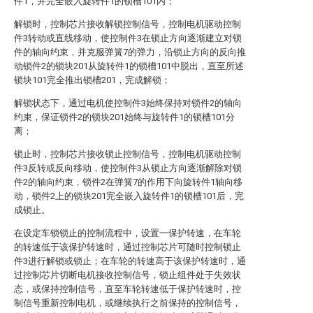
件1，并完全嵌入旋转件1的锁槽101内；
解锁时，控制芯片接收解锁控制信号，控制电机驱动控制
件3转动或直线移动，使控制件3在锁止方向逐渐建立对锁
件的轴向约束，并克服弹簧7的弹力，沿锁止方向的反向推
动锁件2的锁块201从旋转件1的锁槽101中脱出，直至所述
锁块101完全推出锁槽201，完成解锁；
解锁状态下，通过电机使控制件3始终保持对锁件2的轴向
约束，保证锁件2的锁块201始终与旋转件1的锁槽101分
离；
锁止时，控制芯片接收锁止控制信号，控制电机驱动控制
件3反转或反向移动，使控制件3从锁止方向逐渐解除对锁
件2的轴向约束，锁件2在弹簧7的作用下向旋转件1轴向移
动，锁件2上的锁块201完全嵌入旋转件1的锁槽101后，完
成锁止。
在设定车锁锁止的控制流程中，设置一保护转速，在车轮
的转速低于该保护转速时，通过控制芯片可随时控制锁止
件3进行解锁或锁止；在车轮的转速高于该保护转速时，通
过控制芯片切断电机接收控制信号，锁止组件处于失效状
态，或保持控制信号，直至车轮转速低于保护转速时，控
制信号重新控制电机，或继续执行之前保持的控制信号，