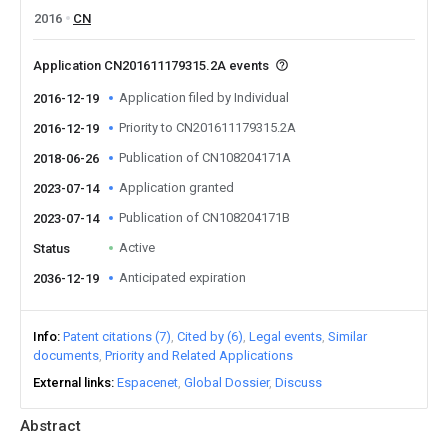
2016
CN
Application CN201611179315.2A events
Application filed by Individual
2016-12-19
Priority to CN201611179315.2A
2016-12-19
Publication of CN108204171A
2018-06-26
Application granted
2023-07-14
Publication of CN108204171B
2023-07-14
Active
Status
Anticipated expiration
2036-12-19
Info
Patent citations (7)
Cited by (6)
Legal events
Similar
documents
Priority and Related Applications
External links
Espacenet
Global Dossier
Discuss
Abstract