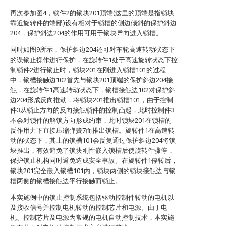
再次参加图4，锁件2的锁块201顶端(这里的顶端是指锁块
靠近旋转件的端部)设有相对于锁槽的侧边倾斜的保护斜边
204，保护斜边204的作用可用于锁块导向进入锁槽。
同时如图9所示，保护斜边204还可对车轮高速转动状态下
的误锁止操作进行保护，在旋转件1处于高速旋转状态下控
制锁件2进行锁止时，锁块201在刚进入锁槽101的过程
中，锁槽接触边102首先与锁块201顶端的保护斜边204接
触，在旋转件1高速转动状态下，锁槽接触边102对保护斜
边204形成反向推动，将锁块201推出锁槽101，由于控制
件3从锁止方向的反向接触锁件的控制凸起，此时控制件3
不会对锁件的解锁方向形成约束，此时锁块201在锁槽的
反作用力下直接压缩弹簧7而推出锁槽。旋转件1在高速转
动的状态下，其上的锁槽101会反复通过保护斜边204将锁
块推出，有效避免了锁块刚性嵌入锁槽后使旋转件骤停，
保护锁止机构同时避免造成安全事故。在旋转件1停转后，
锁块201完全嵌入锁槽101内，锁块两侧的锁块接触边与锁
槽两侧的锁槽接触边平行接触而锁止。
本实施例中的锁止控制系统包括驱动控制件转动的电机以
及接收信号并控制电机转动的控制芯片和电源。由于电
机、控制芯片及电源为常规的电机自动控制技术，本实施