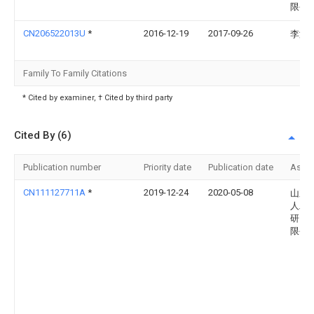
限公
CN206522013U
*
2016-12-19
2017-09-26
李激
Family To Family Citations
* Cited by examiner, † Cited by third party
Cited By (6)
Publication number
Priority date
Publication date
Assi
CN111127711A
*
2019-12-24
2020-05-08
山东
人工
研究
限公