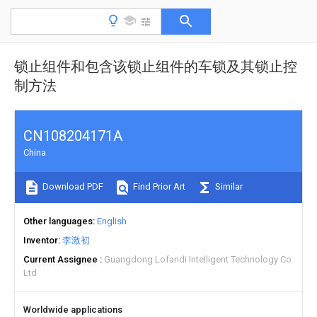
锁止组件和包含该锁止组件的车锁及其锁止控
制方法
CN108204171A
China
Download PDF
Find Prior Art
Similar
Other languages
English
Inventor
李激初
Current Assignee
Guangdong Lofandi Intelligent Technology Co
Ltd
Worldwide applications