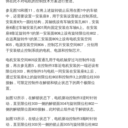
例在此不对电机的控制技术方案进行赘述。
参见图10和图11，在将上述旋转锁止应用在图1中的车锁
中，还需要设置一安装座8，用于安装设置锁止控制系统。
安装座8为一圆柱结构，其轴线设有车轴安装孔801，安装
座8通过车轴安装孔801周向固定安装在车轴6上。在安装
座8靠近旋转件1的第一安装面808上设有旋转限位柱802，
在远离旋转件1的第二安装面809上设有电机安装空间
805，电源安装空间806，控制芯片安装空间807，分别用
于安装锁止控制系统的电机、电源和控制芯片。
电机安装空间805设置通孔用于电机轴穿过与控制件3连
接，再次参见图5，在控制件3靠近电机安装的一端还设有
限位柱303，将控制件3与电机一同安装在安装座8上后，
通过安装座8上的旋转限位柱802和控制件3上的限位柱303
接触，可限定控制件在解锁和锁止状态下的两个极限位
置。
如图12所示，在解锁状态下，电机驱动控制件3逆时针转
动，直至限位柱303一侧的解锁面304与旋转限位柱802一
侧的解锁限位面803接触，此时锁止组件处于解锁状态。
如图13所示，在锁止状态下，电机驱动控制件3顺时针转
动，直至限位柱303另一侧的锁止面305与旋转限位柱802