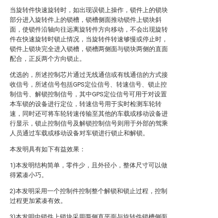
当旋转件快速旋转时，如出现误锁上操作，锁件上的锁块
部分进入旋转件上的锁槽，锁槽侧面推动锁件上锁块斜
面，使锁件沿轴向往远离旋转件方向移动，不会出现旋转
件在快速旋转时锁止情况，当旋转件转速够慢或停止时，
锁件上锁块完全进入锁槽，锁槽两侧面与锁块两侧的直面
配合，正反两个方向锁止。
优选的，所述控制芯片通过无线通信或有线通信的方式接
收信号，所述信号包括GPS定位信号、转速信号、锁止控
制信号、解锁控制信号，其中GPS定位信号可用于对设置
本车锁的设备进行定位，转速信号用于实时检测车轮转
速，同时还可将车轮转速传输至其他的车载或移动设备进
行显示，锁止控制信号及解锁控制信号则用于外部的驾乘
人员通过车载或移动设备对车锁进行锁止和解锁。
本发明具有如下有益效果：
1)本发明结构简单，零件少，且外径小，整体尺寸可以做
得紧凑小巧。
2)本发明采用一个控制件控制整个解锁和锁止过程，控制
过程更加紧凑有效。
3)本发明中锁件上锁块采用两侧直平面与旋转件锁槽侧面