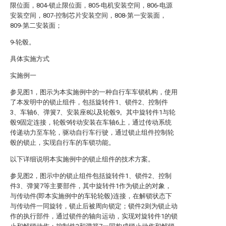
限位面，804-锁止限位面，805-电机安装空间，806-电源
安装空间，807-控制芯片安装空间，808-第一安装面，
809-第二安装面；
9-轮毂。
具体实施方式
实施例一
参见图1，图示为本实施例中的一种自行车车锁机构，使用
了本发明中的锁止组件，包括旋转件1、锁件2、控制件
3、车轴6、弹簧7、安装座8以及轮毂9。其中旋转件1与轮
毂9固定连接，轮毂9转动安装在车轴6上，通过传动系统
传递动力至车轮，驱动自行车行驶，通过锁止组件控制轮
毂的锁止，实现自行车的车锁功能。
以下详细说明本实施例中的锁止组件的技术方案。
参见图2，图示中的锁止组件包括旋转件1、锁件2、控制
件3、弹簧7等主要部件，其中旋转件1作为锁止的对象，
与传动件(即本实施例中的车轮轮毂)连接，在解锁状态下
与传动件一同旋转，锁止后被周向锁定；锁件2则为锁止动
作的执行部件，通过锁件的轴向运动，实现对旋转件1的锁