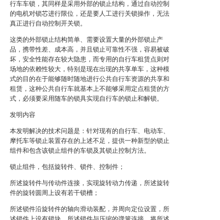
行车车锁，其同样是采用外部的锁止结构，通过自动控制
的电机对锁芯进行限位，还是要人工进行关锁操作，无法
真正进行自动控制开关锁。
这类的外部锁止结构简单、需要设置大量的外部锁止产
品，携带性差、成本高，并且锁止可靠性不强，容易被破
坏，安全性能存在较大隐患，而专用的自行车租赁点则对
场地的依赖性较大，特别是现在出现的共享单车，这种模
式的目的在于能够随时随地进行公共自行车资源的共享和
租赁，这种公共自行车就基本上不能够采用定点租赁的方
式，必须要采用随车的锁具实现自行车的锁止和解锁。
发明内容
本发明解决的技术问题是：针对现有的自行车、电动车、
摩托车等锁止装置存在的上述不足，提供一种新型的锁止
组件和包含该锁止组件的车锁及其锁止控制方法。
锁止组件，包括旋转件、锁件、控制件；
所述旋转件与传动件连接，实现旋转动力传递，所述旋转
件的旋转圆周上设有若干锁槽；
所述锁件沿旋转件的轴向滑动装配，并周向定位设置，所
述锁件上设有锁块，所述锁件与压缩的弹簧连接，将所述