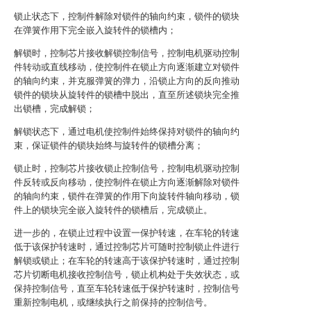
锁止状态下，控制件解除对锁件的轴向约束，锁件的锁块
在弹簧作用下完全嵌入旋转件的锁槽内；
解锁时，控制芯片接收解锁控制信号，控制电机驱动控制
件转动或直线移动，使控制件在锁止方向逐渐建立对锁件
的轴向约束，并克服弹簧的弹力，沿锁止方向的反向推动
锁件的锁块从旋转件的锁槽中脱出，直至所述锁块完全推
出锁槽，完成解锁；
解锁状态下，通过电机使控制件始终保持对锁件的轴向约
束，保证锁件的锁块始终与旋转件的锁槽分离；
锁止时，控制芯片接收锁止控制信号，控制电机驱动控制
件反转或反向移动，使控制件在锁止方向逐渐解除对锁件
的轴向约束，锁件在弹簧的作用下向旋转件轴向移动，锁
件上的锁块完全嵌入旋转件的锁槽后，完成锁止。
进一步的，在锁止过程中设置一保护转速，在车轮的转速
低于该保护转速时，通过控制芯片可随时控制锁止件进行
解锁或锁止；在车轮的转速高于该保护转速时，通过控制
芯片切断电机接收控制信号，锁止机构处于失效状态，或
保持控制信号，直至车轮转速低于保护转速时，控制信号
重新控制电机，或继续执行之前保持的控制信号。