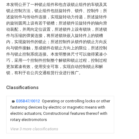
本发明公开了一种锁止组件和包含该锁止组件的车锁及其
锁止控制方法，锁止组件包括旋转件、锁件、控制件；所
述旋转件与传动件连接，实现旋转动力传递，所述旋转件
的旋转圆周上设有若干锁槽；所述锁件沿旋转件的轴向滑
动装配，并周向定位设置，所述锁件上设有锁块，所述锁
件与压缩的弹簧连接，将所述锁块嵌入旋转件上的锁槽
内，实现旋转件的锁止；所述控制件从锁件的锁止方向反
向与锁件接触，形成锁件在锁止方向上的限位，所述控制
件与锁止控制系统连接。本发明整体尺寸可以做得紧凑小
巧，采用一个控制件控制整个解锁和锁止过程，控制过程
更加紧凑有效，使用安全可靠，实现自动控制锁止和解
锁，有利于在公共交通租赁行业进行推广。
Classifications
E05B47/0012
Operating or controlling locks or other
fastening devices by electric or magnetic means with
electric actuators; Constructional features thereof with
rotary electromotors
View 3 more classifications