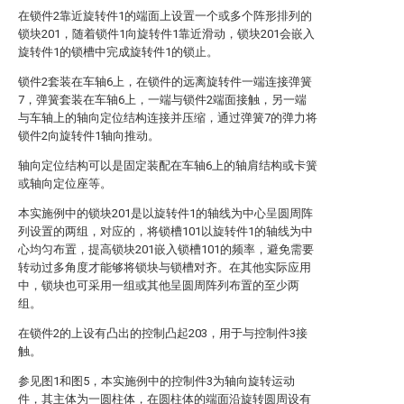
在锁件2靠近旋转件1的端面上设置一个或多个阵形排列的
锁块201，随着锁件1向旋转件1靠近滑动，锁块201会嵌入
旋转件1的锁槽中完成旋转件1的锁止。
锁件2套装在车轴6上，在锁件的远离旋转件一端连接弹簧
7，弹簧套装在车轴6上，一端与锁件2端面接触，另一端
与车轴上的轴向定位结构连接并压缩，通过弹簧7的弹力将
锁件2向旋转件1轴向推动。
轴向定位结构可以是固定装配在车轴6上的轴肩结构或卡簧
或轴向定位座等。
本实施例中的锁块201是以旋转件1的轴线为中心呈圆周阵
列设置的两组，对应的，将锁槽101以旋转件1的轴线为中
心均匀布置，提高锁块201嵌入锁槽101的频率，避免需要
转动过多角度才能够将锁块与锁槽对齐。在其他实际应用
中，锁块也可采用一组或其他呈圆周阵列布置的至少两
组。
在锁件2的上设有凸出的控制凸起203，用于与控制件3接
触。
参见图1和图5，本实施例中的控制件3为轴向旋转运动
件，其主体为一圆柱体，在圆柱体的端面沿旋转圆周设有