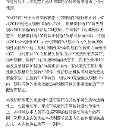
在这过程中，控制芯片始终与车轮的转速传感器通过信号
连接。
在旋转件1处于高速旋转状态下控制锁件2进行锁止时，锁
块201在刚进入锁槽101的过程中，锁槽接触边102首先与
锁块201顶端的保护斜边204接触，在旋转件1高速转动状
态下，锁槽接触边102对保护斜边204形成反向推动，将锁
块201推出锁槽101，由于控制件3从锁止方向的反向接触
锁件的控制凸起，此时控制件3不会对锁件的解锁方向形成
约束，此时锁块201在锁槽的反作用力下直接压缩弹簧7而
推出锁槽。旋转件1在高速转动的状态下，其上的锁槽101
会反复通过保护斜边204将锁块推出，有效避免了锁块刚
性嵌入锁槽后使旋转件骤停，保护锁止机构同时避免造成
安全事故。在旋转件1停转后，锁块201完全嵌入锁槽101
内，锁块两侧的锁块接触边与锁槽两侧的锁槽接触边平行
配合而锁止。
本发明所应用的锁止组件还可应用在其他车辆的旋转运动
件上，包括电动车、摩托车或者汽车等旋转运动传输件
上，本领域技术人员可根据不同的旋转运动传输件的不
同，采用以上实施例在本权利要求范围内的各种相似实施
方式，本实施例在此不一一列举。