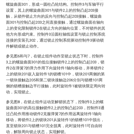
螺旋曲面301，形成一圆柱凸轮结构。控制件3与车轴平行
设置，其上的螺旋曲面301与锁件2上的控制凸起203接
触，从锁件锁止方向的反向与控制凸起203接触，螺旋曲
面301与控制凸起203之间直接接触，通过螺旋曲面在轴向
上的变化限制锁件2在锁止方向的轴向位置，不对锁件的其
他方向形成约束。控制件3沿圆柱轴线设置与锁止控制系统
连接的安装孔302，通过锁止控制系统驱动控制件3驱动锁
件解锁或锁止动作。
参见图6和与7，在锁止组件动作至锁止状态下时，控制件
3上的螺旋曲面301的低位接触锁件2上的控制凸起203，锁
件2在弹簧7的弹力作用下向旋转件1轴向移动，并将锁件2
上的锁块201嵌入旋转件1的锁槽101中，锁块201两侧的第
一锁块接触边205和第二锁块接触边206分别与锁槽101两
侧的锁槽接触边平行接触，此时旋转件1被锁块限定周向转
动，实现锁止。
参见图8，在锁止组件运动至解锁状态下，控制件3上的螺
旋曲面301的高位接触锁件2上的控制凸起203，控制件3通
过凸轮作用推动锁件2克服弹簧7的作用远离旋转件1轴向
移动，将锁件2上的锁块201从旋转件1的锁槽101中脱出，
直至锁块201与锁槽101完全脱离，此时旋转件1可自由转
动，解除周向锁止状态，实现解锁。