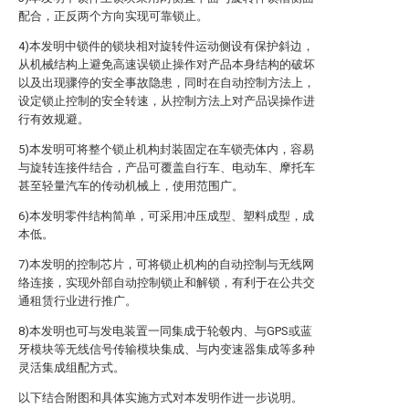
配合，正反两个方向实现可靠锁止。
4)本发明中锁件的锁块相对旋转件运动侧设有保护斜边，
从机械结构上避免高速误锁止操作对产品本身结构的破坏
以及出现骤停的安全事故隐患，同时在自动控制方法上，
设定锁止控制的安全转速，从控制方法上对产品误操作进
行有效规避。
5)本发明可将整个锁止机构封装固定在车锁壳体内，容易
与旋转连接件结合，产品可覆盖自行车、电动车、摩托车
甚至轻量汽车的传动机械上，使用范围广。
6)本发明零件结构简单，可采用冲压成型、塑料成型，成
本低。
7)本发明的控制芯片，可将锁止机构的自动控制与无线网
络连接，实现外部自动控制锁止和解锁，有利于在公共交
通租赁行业进行推广。
8)本发明也可与发电装置一同集成于轮毂内、与GPS或蓝
牙模块等无线信号传输模块集成、与内变速器集成等多种
灵活集成组配方式。
以下结合附图和具体实施方式对本发明作进一步说明。