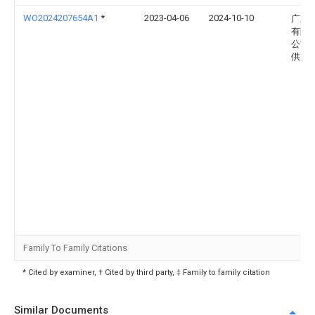
WO2024207654A1
*
2023-04-06
2024-10-10
广东
有限
公司
供电
Family To Family Citations
* Cited by examiner, † Cited by third party, ‡ Family to family citation
Similar Documents