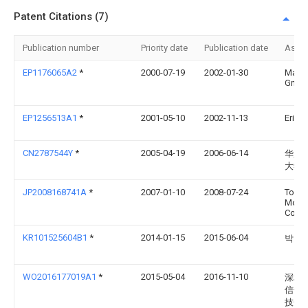
Patent Citations (7)
Publication number
Priority date
Publication date
Assi
EP1176065A2
*
2000-07-19
2002-01-30
Marqu
Gmb
EP1256513A1
*
2001-05-10
2002-11-13
Erich 
CN2787544Y
*
2005-04-19
2006-06-14
华东
大学
JP2008168741A
*
2007-01-10
2008-07-24
Toyot
Moto
Corp
KR101525604B1
*
2014-01-15
2015-06-04
박효
WO2016177019A1
*
2015-05-04
2016-11-10
深圳
信信
技开