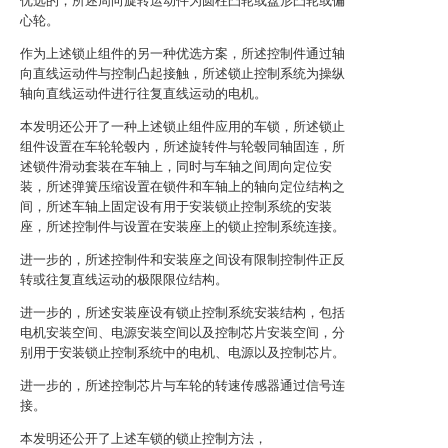
优选的，所述周向旋转运动件为圆柱凸轮或盘形凸轮或偏
心轮。
作为上述锁止组件的另一种优选方案，所述控制件通过轴
向直线运动件与控制凸起接触，所述锁止控制系统为操纵
轴向直线运动件进行往复直线运动的电机。
本发明还公开了一种上述锁止组件应用的车锁，所述锁止
组件设置在车轮轮毂内，所述旋转件与轮毂同轴固连，所
述锁件滑动套装在车轴上，同时与车轴之间周向定位安
装，所述弹簧压缩设置在锁件和车轴上的轴向定位结构之
间，所述车轴上固定设有用于安装锁止控制系统的安装
座，所述控制件与设置在安装座上的锁止控制系统连接。
进一步的，所述控制件和安装座之间设有限制控制件正反
转或往复直线运动的极限限位结构。
进一步的，所述安装座设有锁止控制系统安装结构，包括
电机安装空间、电源安装空间以及控制芯片安装空间，分
别用于安装锁止控制系统中的电机、电源以及控制芯片。
进一步的，所述控制芯片与车轮的转速传感器通过信号连
接。
本发明还公开了上述车锁的锁止控制方法，