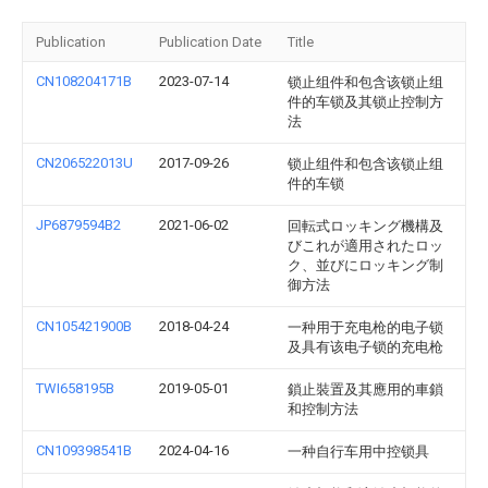
Publication
Publication Date
Title
CN108204171B
2023-07-14
锁止组件和包含该锁止组
件的车锁及其锁止控制方
法
CN206522013U
2017-09-26
锁止组件和包含该锁止组
件的车锁
JP6879594B2
2021-06-02
回転式ロッキング機構及
びこれが適用されたロッ
ク、並びにロッキング制
御方法
CN105421900B
2018-04-24
一种用于充电枪的电子锁
及具有该电子锁的充电枪
TWI658195B
2019-05-01
鎖止裝置及其應用的車鎖
和控制方法
CN109398541B
2024-04-16
一种自行车用中控锁具