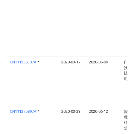
CN111255307A
*
2020-03-17
2020-06-09
广东
狄智
技有
司
CN111275897A
*
2020-03-23
2020-06-12
深圳
程丰
科技
公司