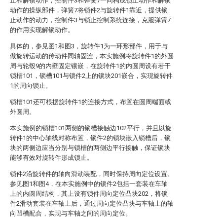
止和解锁动作；控制件3和弹簧7一同构成锁止动作和解锁
动作的操纵部件，弹簧7将锁件2与旋转件1靠近，提供锁
止动作的动力，控制件3与锁止控制系统连接，克服弹簧7
的作用实现解锁动作。
具体的，参见图1和图3，旋转件1为一环形部件，用于与
做旋转运动的传动件同轴固连，本实施例将旋转件1的外圆
周与轮毂9的内壁固定镶嵌，在旋转件1的内圆周设有若干
锁槽101，锁槽101与锁件2上的锁块201嵌合，实现旋转件
1的周向锁止。
锁槽101还可根据旋转件1的连接方式，布置在圆周端面或
外圆周。
本实施例的锁槽101两侧的锁槽接触边102平行，并且以旋
转件1的中心轴线对称布置，锁件2的锁块嵌入锁槽后，锁
块的两侧边应当分别与锁槽的两侧边平行接触，保证锁块
能够有效对旋转件形成锁止。
锁件2沿旋转件的轴向滑动装配，同时保持周向定位设置。
参见图1和图4，在本实施例中的锁件2包括一套装在车轴
上的内圆周结构，其上设有锁件周向定位凸块202，将锁
件2滑动套装在车轴上后，通过周向定位凸块与车轴上的轴
向凹槽配合，实现与车轴之间的周向定位。