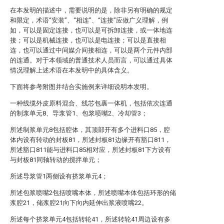
在本发明的描述中，需要说明的是，除非另有明确的规定
和限定，术语“安装”、“相连”、“连接”应做广义理解，例
如，可以是固定连接，也可以是可拆卸连接，或一体地连
接；可以是机械连接，也可以是电连接；可以是直接相
连，也可以通过中间媒介间接相连，可以是两个元件内部
的连通。对于本领域的普通技术人员而言，可以通过具体
情况理解上述术语在本发明中的具体含义。
下面将参考附图并结合实施例来详细说明本发明。
一种线缆外皮原料混合、线芯包裹一体机，包括依次连通
的制浆单元8、导浆管1、包浆喷嘴2、冷却管3；
所述制浆单元8包括腔体，其顶部开有多个进料口85，腔
体内设有转动的封板81，所述封板81边缘开有豁口811，
所述豁口811能与进料口85相对应，所述封板81下方设有
与封板81同轴转动的搅拌单元；
所述导浆管1两侧设有挤浆单元4；
所述包浆喷嘴2包括喷嘴本体，所述喷嘴本体包括环形的储
浆腔21，储浆腔21向下向内延伸出浆液喷嘴22。
所述每个挤浆单元4包括转轮41，所述转轮41周边设有多