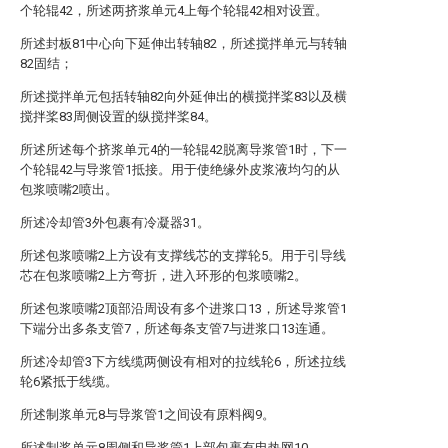
个轮辊42，所述两挤浆单元4上每个轮辊42相对设置。
所述封板81中心向下延伸出转轴82，所述搅拌单元与转轴
82固结；
所述搅拌单元包括转轴82向外延伸出的横搅拌桨83以及横
搅拌桨83周侧设置的纵搅拌桨84。
所述所述每个挤浆单元4的一轮辊42脱离导浆管1时，下一
个轮辊42与导浆管1抵接。用于使绝缘外皮浆液均匀的从
包浆喷嘴2喷出。
所述冷却管3外包裹有冷凝器31。
所述包浆喷嘴2上方设有支撑线芯的支撑轮5。用于引导线
芯在包浆喷嘴2上方弯折，进入环形的包浆喷嘴2。
所述包浆喷嘴2顶部沿周设有多个进浆口13，所述导浆管1
下端分出多条支管7，所述每条支管7与进浆口13连通。
所述冷却管3下方线缆两侧设有相对的拉线轮6，所述拉线
轮6紧抵于线缆。
所述制浆单元8与导浆管1之间设有原料阀9。
所述制浆单元8周侧和导浆管1上部包裹有电热网10。