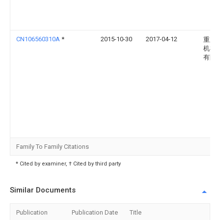
CN106560310A
*
2015-10-30
2017-04-12
重庆
机械
有限
Family To Family Citations
* Cited by examiner, † Cited by third party
Similar Documents
Publication
Publication Date
Title