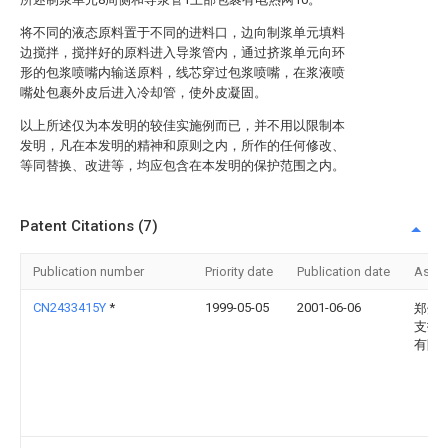
将不同的液态原料置于不同的进料口，边向制浆单元填料
边搅拌，搅拌好的原料进入导浆管内，通过挤浆单元向环
形的包浆喷嘴内输送原料，线芯穿过包浆喷嘴，在浆液喷
嘴处包裹外皮后进入冷却管，使外皮凝固。
以上所述仅为本发明的较佳实施例而已，并不用以限制本
发明，凡在本发明的精神和原则之内，所作的任何修改、
等同替换、改进等，均应包含在本发明的保护范围之内。
Patent Citations (7)
Publication number
Priority date
Publication date
Assi
CN2433415Y
*
1999-05-05
2001-06-06
郑州
支护
有限