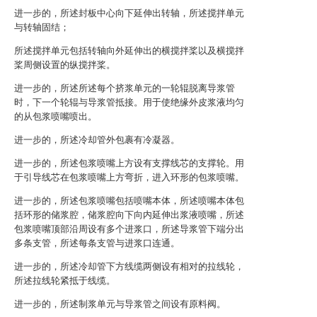
进一步的，所述封板中心向下延伸出转轴，所述搅拌单元
与转轴固结；
所述搅拌单元包括转轴向外延伸出的横搅拌桨以及横搅拌
桨周侧设置的纵搅拌桨。
进一步的，所述所述每个挤浆单元的一轮辊脱离导浆管
时，下一个轮辊与导浆管抵接。用于使绝缘外皮浆液均匀
的从包浆喷嘴喷出。
进一步的，所述冷却管外包裹有冷凝器。
进一步的，所述包浆喷嘴上方设有支撑线芯的支撑轮。用
于引导线芯在包浆喷嘴上方弯折，进入环形的包浆喷嘴。
进一步的，所述包浆喷嘴包括喷嘴本体，所述喷嘴本体包
括环形的储浆腔，储浆腔向下向内延伸出浆液喷嘴，所述
包浆喷嘴顶部沿周设有多个进浆口，所述导浆管下端分出
多条支管，所述每条支管与进浆口连通。
进一步的，所述冷却管下方线缆两侧设有相对的拉线轮，
所述拉线轮紧抵于线缆。
进一步的，所述制浆单元与导浆管之间设有原料阀。