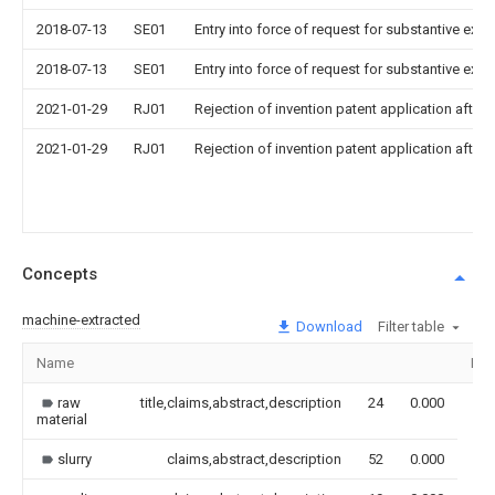
2018-07-13
SE01
Entry into force of request for substantive exa
2018-07-13
SE01
Entry into force of request for substantive exa
2021-01-29
RJ01
Rejection of invention patent application after 
2021-01-29
RJ01
Rejection of invention patent application after 
Concepts
machine-extracted
Download
Filter table
Name
Ima
raw
title,claims,abstract,description
24
0.000
material
slurry
claims,abstract,description
52
0.000