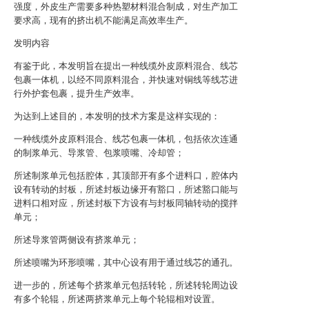
强度，外皮生产需要多种热塑材料混合制成，对生产加工
要求高，现有的挤出机不能满足高效率生产。
发明内容
有鉴于此，本发明旨在提出一种线缆外皮原料混合、线芯
包裹一体机，以经不同原料混合，并快速对铜线等线芯进
行外护套包裹，提升生产效率。
为达到上述目的，本发明的技术方案是这样实现的：
一种线缆外皮原料混合、线芯包裹一体机，包括依次连通
的制浆单元、导浆管、包浆喷嘴、冷却管；
所述制浆单元包括腔体，其顶部开有多个进料口，腔体内
设有转动的封板，所述封板边缘开有豁口，所述豁口能与
进料口相对应，所述封板下方设有与封板同轴转动的搅拌
单元；
所述导浆管两侧设有挤浆单元；
所述喷嘴为环形喷嘴，其中心设有用于通过线芯的通孔。
进一步的，所述每个挤浆单元包括转轮，所述转轮周边设
有多个轮辊，所述两挤浆单元上每个轮辊相对设置。