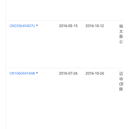
CN205645407U
*
2016-03-15
2016-10-12
福建
太阳
股份
公司
CN106044169A
*
2016-07-26
2016-10-26
迈飞
动化
(苏州
限公