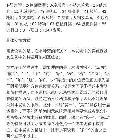
1-导浆管；2-包浆喷嘴；3-冷却管；4-挤浆单元；21-储浆
腔；22-浆液喷嘴；13-进浆口；31-冷凝器；41-转轮；42-
轮辊；5-支撑轮；6-拉线轮；7-支管；8-制浆单元；9-原料
阀；81-封板；82-转轴；83-横搅拌桨；84-纵搅拌桨；85-
进料口；811-豁口；10-电热网。
具体实施方式
需要说明的是，在不冲突的情况下，本发明中的实施例及
实施例中的特征可以相互组合。
在本发明的描述中，需要理解的是，术语“中心”、“纵向”、
“横向”、“上”、“下”、“前”、“后”、“左”、“右”、“竖直”、“水
平”、“顶”、“底”、“内”、“外”等指示的方位或位置关系为基
于附图所示的方位或位置关系，仅是为了便于描述本发明
和简化描述，而不是指示或暗示所指的装置或元件必须具
有特定的方位、以特定的方位构造和操作，因此不能理解
为对本发明的限制。此外，术语“第一”、“第二”等仅用于描
述目的，而不能理解为指示或暗示相对重要性或者隐含指
明所指示的技术特征的数量。由此，限定有“第一”、“第二”
等的特征可以明示或者隐含地包括一个或者更多个该特
征。在本发明的描述中，除非另有说明，“多个”的含义是
两个或两个以上。