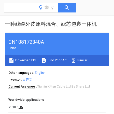
一种线缆外皮原料混合、线芯包裹一体机
CN108172340A
China
Download PDF
Find Prior Art
Similar
Other languages
English
Inventor
田卉莘
Current Assignee
Tianjin Kitten Cable Ltd By Share Ltd
Worldwide applications
2018
CN