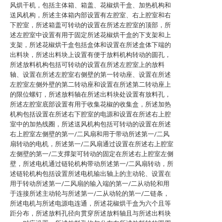
风烘干机，包括主体箱、箱盖、花椒烘干盒、加热机构和
送风机构，所述主体箱内部设置有左腔室、右上腔室和右
下腔室，所述箱盖可转动的设置在所述左腔室的顶部，所
述左腔室中设置有用于固定所述花椒烘干盒的下支架和上
支架，所述花椒烘干盒包括盒体和设置在所述盒体下端的
出料块，所述出料块上设置有便于放料机构转动的圆孔，
所述放料机构包括可转动的设置在所述左腔室上的放料
轴、设置在所述左腔室右侧壁的第一转动座、设置在所述
左腔室左侧外壁的第二转动座和设置在所述第二转动座上
的限位螺钉，所述放料轴在所述出料块处设置有放料孔，
所述左腔室底部设置有用于收集花椒的收集盒，所述加热
机构包括设置在所述右下腔室的电源和设置在所述右上腔
室中的加热线圈，所述送风机构包括可转动的设置在所述
右上腔室左侧壁的第一/二风扇和用于带动所述第一/二风
扇转动的电机，所述第一/二风扇通过设置在所述右上腔室
左侧壁的第一/二支撑架可转动的固定在所述右上腔室左侧
壁，所述电机通过链轮机构带动所述第一/二风扇转动，所
述链轮机构包括设置所述电机输出轴上的主动轮、设置在
用于转动所述第一/二风扇的输入端的第一/二从动轮和用
于连接所述主动轮与所述第一/二从动轮的第一/二链条，
所述电机与所述电源电连通，所述花椒烘干盒为六个且等
距分布，所述放料孔径向贯穿所述放料轴且与所述出料块