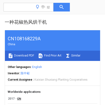
一种花椒热风烘干机
CN108168229A
China
Download PDF
Find Prior Art
Similar
Other languages
English
Inventor
陈中彬
Current Assignee
Kaixian Shuxiang Planting Cooperatives
Worldwide applications
2017
CN