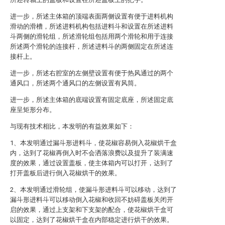
进一步，所述主体箱的顶端表面两侧设置有便于进料机构
滑动的滑槽，所述进料机构包括进料斗和设置在所述进料
斗两侧的滑轮组，所述滑轮组包括用两个滑轮和用于连接
所述两个滑轮的连接杆，所述进料斗的两侧固定在所述连
接杆上。
进一步，所述右腔室的左侧壁设置有便于热风通过的两个
通风口，所述两个通风口的左侧设置有风筒。
进一步，所述主体箱的底端设置有固定底座，所述固定底
座呈矩形分布。
与现有技术相比，本发明的有益效果如下：
1、本发明通过漏斗形进料斗，使花椒容易倒入花椒烘干盒
内，达到了花椒再倒入时不会洒落浪费以及提升了装满速
度的效果，通过设置盖板，使主体箱内可以打开，达到了
打开盖板后进行倒入花椒烘干的效果。
2、本发明通过滑轮组，使漏斗形进料斗可以移动，达到了
漏斗形进料斗可以移动倒入花椒和收回不妨碍盖板关闭开
启的效果，通过上支架和下支架的配合，使花椒烘干盒可
以固定，达到了花椒烘干盒在内部稳定进行烘干的效果。