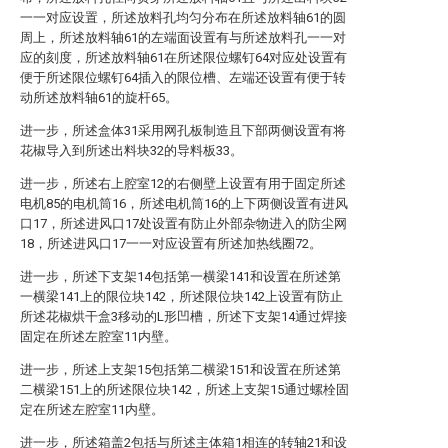
一一对应设置，所述放料孔均匀分布在所述放料轴61的圆
周上，所述放料轴61的左端面设置有与所述放料孔一一对
应的刻度，所述放料轴61在所述限位螺钉64对应处设置有
便于所述限位螺钉64插入的限位槽、左端还设置有便于转
动所述放料轴61的旋杆65。
进一步，所述盒体31采用网孔板制造且下部两侧设置有将
花椒导入到所述出料块32的导料板33。
进一步，所述右上腔室12的右侧壁上设置有用于固定所述
电机85的电机筒16，所述电机筒16的上下两侧设置有进风
口17，所述进风口17处设置有防止外部杂物进入的防尘网
18，所述进风口17一一对应设置有所述加热线圈72。
进一步，所述下支架14包括第一横梁141和设置在所述第
一横梁141上的限位块142，所述限位块142上设置有防止
所述花椒烘干盒3移动的L形凹槽，所述下支架14通过焊接
固定在所述左腔室11内壁。
进一步，所述上支架15包括第二横梁151和设置在所述第
二横梁151上的所述限位块142，所述上支架15通过螺栓固
定在所述左腔室11内壁。
进一步，所述箱盖2包括与所述主体箱1相连的转轴21和设