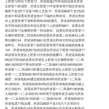
上腔室12和右下腔室13，所述箱盖2可转动的设置在所述
左腔室11的顶部，所述左腔室11中设置有用于固定所述花
椒烘干盒3的下支架14和上支架15，所述花椒烘干盒3包括
盒体31和设置在所述盒体31下端的出料块32，所述出料块
32上设置有便于放料机构转动6的圆孔，所述放料机构6包
括可转动的设置在所述左腔室11上的放料轴61、设置在所
述左腔室11右侧壁的第一转动座62、设置在所述左腔室11
左侧外壁的第二转动座63和设置在所述第二转动座63上的
限位螺钉64，所述放料轴61在所述出料块32对应处设置有
放料孔，所述左腔室11底部设置有用于收集花椒的收集盒
100，所述加热机构7包括设置在所述右下腔室13的电源71
和设置在所述右上腔室12中的加热线圈72，所述送风机构
8包括可转动的设置在所述右上腔室12左侧壁的第一/二风
扇81/82和用于带动所述第一/二风扇81/82转动的电机85，
所述第一/二风扇81/82通过设置在所述右上腔室12左侧壁
的第一/二支撑架83/84可转动的固定在所述右上腔室12左
侧壁，所述电机85通过链轮机构9带动所述第一/二风扇
81/82转动，所述链轮机构9包括设置所述电机85输出轴上
的主动轮91、设置在用于转动所述第一/二风扇81/82的输
入端的第一/二从动轮92/93和用于连接所述主动轮与所述
第一/二从动轮92/93的第一/二链条94/95，所述电机85与
所述电源71电连通，所述花椒烘干盒3为六个且等距分
布，所述放料孔径向贯穿所述放料轴61且与所述出料块32