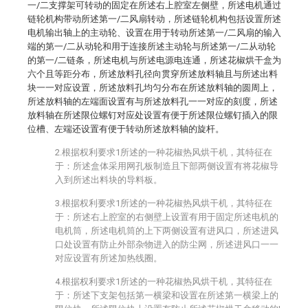
一/二支撑架可转动的固定在所述右上腔室左侧壁，所述电机通过
链轮机构带动所述第一/二风扇转动，所述链轮机构包括设置所述
电机输出轴上的主动轮、设置在用于转动所述第一/二风扇的输入
端的第一/二从动轮和用于连接所述主动轮与所述第一/二从动轮
的第一/二链条，所述电机与所述电源电连通，所述花椒烘干盒为
六个且等距分布，所述放料孔径向贯穿所述放料轴且与所述出料
块一一对应设置，所述放料孔均匀分布在所述放料轴的圆周上，
所述放料轴的左端面设置有与所述放料孔一一对应的刻度，所述
放料轴在所述限位螺钉对应处设置有便于所述限位螺钉插入的限
位槽、左端还设置有便于转动所述放料轴的旋杆。
2.根据权利要求1所述的一种花椒热风烘干机，其特征在
于：所述盒体采用网孔板制造且下部两侧设置有将花椒导
入到所述出料块的导料板。
3.根据权利要求1所述的一种花椒热风烘干机，其特征在
于：所述右上腔室的右侧壁上设置有用于固定所述电机的
电机筒，所述电机筒的上下两侧设置有进风口，所述进风
口处设置有防止外部杂物进入的防尘网，所述进风口一一
对应设置有所述加热线圈。
4.根据权利要求1所述的一种花椒热风烘干机，其特征在
于：所述下支架包括第一横梁和设置在所述第一横梁上的