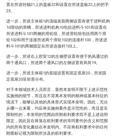
置在所述转轴21上的盖板22和设置在所述盖板22上的把手
23。
进一步，所述主体箱1的顶端表面两侧设置有便于进料机构
10滑动的滑槽，所述进料机构10包括进料斗101和设置在
所述进料斗101两侧的滑轮组，所述滑轮组包括用两个滑
轮102和用于连接所述两个滑轮102的连接杆103，所述进
料斗101的两侧固定在所述连接杆103上。
进一步，所述右上腔室12的左侧壁设置有便于热风通过的
两个通风口，所述两个通风口的左侧设置有风筒19。
进一步，所述主体箱1的底端设置有固定底座20，所述固
定底座20呈矩形分布。
对于本领域技术人员而言，显然本发明不限于上述示范性
实施例的细节，而且在不背离本发明的精神或基本特征的
情况下，能够以其他的具体形式实现本发明。因此，无论
从哪一点来看，均应将实施例看作是示范性的，而且是非
限制性的，本发明的范围由所附权利要求而不是上述说明
限定，因此旨在将落在权利要求的等同要件的含义和范围
内的所有变化囊括在本发明内。不应将权利要求中的任何
附图标记视为限制所涉及的权利要求。