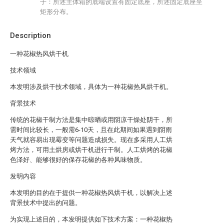
于：所述主体箱的底端设置有固定底座，所述固定底座呈
矩形分布。
Description
一种花椒热风烘干机
技术领域
本发明涉及烘干技术领域，具体为一种花椒热风烘干机。
背景技术
传统的花椒干制方法是集中晾晒或用阴凉干燥处阴干，所
需时间比较长，一般需6-10天，且在此期间如果遇到阴雨
天气就容易出现霉变等问题造成损失。现在多采用人工烘
烤方法，可用土烘房或烘干机进行干制。人工烘烤的花椒
色泽好、能够很好的保存花椒的各种风味物质。
发明内容
本发明的目的在于提供一种花椒热风烘干机，以解决上述
背景技术中提出的问题。
为实现上述目的，本发明提供如下技术方案：一种花椒热