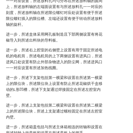
一一对应设置，所述放料孔均匀分布在所述放料轴的圆周
上，所述放料轴的左端面设置有与所述放料孔一一对应的
刻度，所述放料轴在所述限位螺钉对应处设置有便于所述
限位螺钉插入的限位槽、左端还设置有便于转动所述放料
轴的旋杆。
进一步，所述盒体采用网孔板制造且下部两侧设置有将花
椒导入到所述出料块的导料板。
进一步，所述右上腔室的右侧壁上设置有用于固定所述电
机的电机筒，所述电机筒的上下两侧设置有进风口，所述
进风口处设置有防止外部杂物进入的防尘网，所述进风口
一一对应设置有所述加热线圈。
进一步，所述下支架包括第一横梁和设置在所述第一横梁
上的限位块，所述限位块上设置有防止所述花椒烘干盒移
动的L形凹槽，所述下支架通过焊接固定在所述左腔室内
壁。
进一步，所述上支架包括第二横梁和设置在所述第二横梁
上的所述限位块，所述上支架通过螺栓固定在所述左腔室
内壁。
进一步，所述箱盖包括与所述主体箱相连的转轴和设置在
所述转轴上的盖板和设置在所述盖板上的把手。