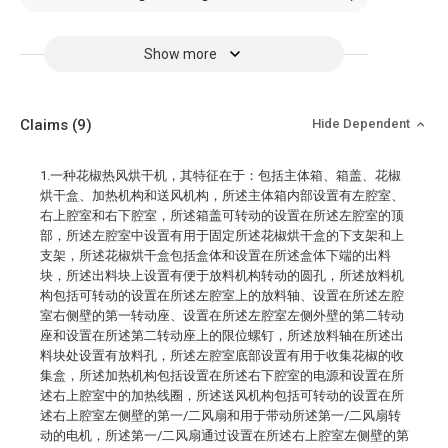
Show more
Claims
(9)
Hide Dependent
1.一种花椒热风烘干机，其特征在于：包括主体箱、箱盖、花椒
烘干盒、加热机构和送风机构，所述主体箱内部设置有左腔室、
右上腔室和右下腔室，所述箱盖可转动的设置在所述左腔室的顶
部，所述左腔室中设置有用于固定所述花椒烘干盒的下支架和上
支架，所述花椒烘干盒包括盒体和设置在所述盒体下端的出料
块，所述出料块上设置有便于放料机构转动的圆孔，所述放料机
构包括可转动的设置在所述左腔室上的放料轴、设置在所述左腔
室右侧壁的第一转动座、设置在所述左腔室左侧外壁的第二转动
座和设置在所述第二转动座上的限位螺钉，所述放料轴在所述出
料块处设置有放料孔，所述左腔室底部设置有用于收集花椒的收
集盒，所述加热机构包括设置在所述右下腔室的电源和设置在所
述右上腔室中的加热线圈，所述送风机构包括可转动的设置在所
述右上腔室左侧壁的第一/二风扇和用于带动所述第一/二风扇转
动的电机，所述第一/二风扇通过设置在所述右上腔室左侧壁的第