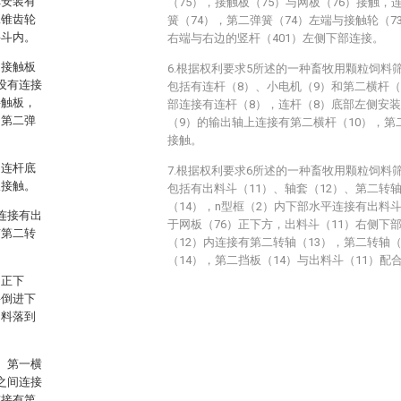
称安装有
（75），接触板（75）与网板（76）接触，
二锥齿轮
簧（74），第二弹簧（74）左端与接触轮（7
料斗内。
右端与右边的竖杆（401）左侧下部连接。
、接触板
6.根据权利要求5所述的一种畜牧用颗粒饲料
设有连接
包括有连杆（8）、小电机（9）和第二横杆（
接触板，
部连接有连杆（8），连杆（8）底部左侧安
，第二弹
（9）的输出轴上连接有第二横杆（10），第二
接触。
，连杆底
7.根据权利要求6所述的一种畜牧用颗粒饲料
板接触。
包括有出料斗（11）、轴套（12）、第二转轴
（14），n型框（2）内下部水平连接有出料斗
连接有出
于网板（76）正下方，出料斗（11）右侧下
有第二转
（12）内连接有第二转轴（13），第二转轴
（14），第二挡板（14）与出料斗（11）配
的正下
料倒进下
饲料落到
、第一横
之间连接
连接有第