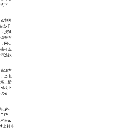
歇式下
触板和网
连接杆，
板，接触
二弹簧右
时，网状
连接杆左
高筛选效
杆底部左
触。当电
和第二横
到网板上
筛选效
有出料
第二转
将容器放
过出料斗