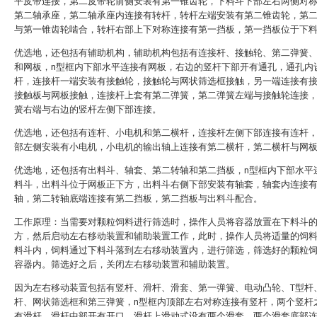
平皮带连接，第二皮带轮前侧安装有第一锥齿轮，下料斗下部左右两侧对
第二轴承座，第二轴承座内连接有转杆，转杆左端安装有第二锥齿轮，第
与第一锥齿轮啮合，转杆右部上下对称连接有第一挡板，第一挡板位于下
优选地，还包括有辅助机构，辅助机构包括有连接杆、接触轮、第二弹簧
和网板，n型框内下部水平连接有网板，右边的竖杆下部开有通孔，通孔内
杆，连接杆一端安装有接触轮，接触轮与网状筛选框接触，另一端连接有
接触板与网板接触，连接杆上套有第二弹簧，第二弹簧左端与接触轮连接
簧右端与右边的竖杆左侧下部连接。
优选地，还包括有连杆、小电机和第二横杆，连接杆左侧下部连接有连杆
部左侧安装有小电机，小电机的输出轴上连接有第二横杆，第二横杆与网
优选地，还包括有出料斗、轴套、第二转轴和第二挡板，n型框内下部水平
料斗，出料斗位于网板正下方，出料斗右侧下部安装有轴套，轴套内连接
轴，第二转轴底端连接有第二挡板，第二挡板与出料斗配合。
工作原理：当需要对颗粒饲料进行筛选时，操作人员将容器放置在下料斗
方，然后启动左右移动装置和辅助装置工作，此时，操作人员将适量的饲
料斗内，饲料通过下料斗落到左右移动装置内，进行筛选，筛选好的颗粒
容器内。筛选好之后，关闭左右移动装置和辅助装置。
因为左右移动装置包括有竖杆、滑杆、滑套、第一弹簧、电动凸轮、T型杆
杆、网状筛选框和第三弹簧，n型框内顶部左右对称连接有竖杆，两个竖杆
有滑杆，滑杆中部开有开口，滑杆上滑动式设有两个滑套，两个滑套底部