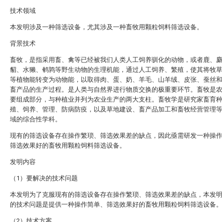
技术领域
本发明涉及一种筛选设备，尤其涉及一种畜牧用颗粒饲料筛选设备。
背景技术
畜牧，是指采用畜、禽等已经被我们人类人工饲养驯化的动物，或者鹿、
貂、水獭、鹌鹑等野生动物的生理机能，通过人工饲养、繁殖，使其将牧
等植物能转变为动物能，以取得肉、蛋、奶、羊毛、山羊绒、皮张、蚕丝
畜产品的生产过程。是人类与自然界进行物质交换的极重要环节。畜牧是
要组成部分，与种植业并列为农业生产的两大支柱。畜牧学是研究家畜育
殖、饲养、管理、防病防疫，以及草地建设、畜产品加工和畜牧经营管理
域的综合性学科。
现有的筛选设备存在操作繁琐、筛选效果差的缺点，因此亟需研发一种操
筛选效果好的畜牧用颗粒饲料筛选设备。
发明内容
（1）要解决的技术问题
本发明为了克服现有的筛选设备存在操作繁琐、筛选效果差的缺点，本发
的技术问题是提供一种操作简单、筛选效果好的畜牧用颗粒饲料筛选设备
（2）技术方案