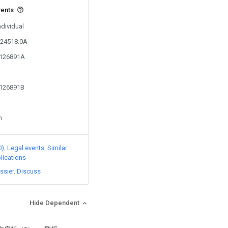
vents
ndividual
324518.0A
8126891A
8126891B
n
0)
Legal events
Similar
lications
ssier
Discuss
Hide Dependent