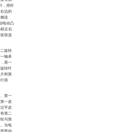
杆，滑杆
与右边的
右侧连
动电动凸
选框左右
网状筛选
第二旋转
第一轴承
接，第一
二旋转叶
叶片和第
进行筛
带、第一
有第一皮
通过平皮
装有第二
齿轮与第
内。当电
从而带动