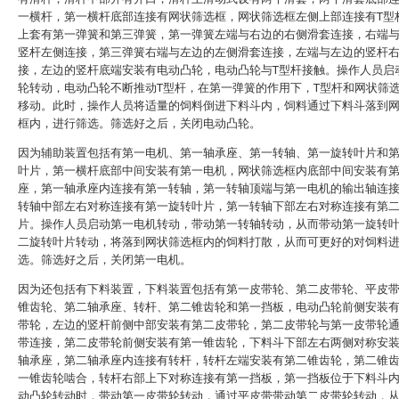
一横杆，第一横杆底部连接有网状筛选框，网状筛选框左侧上部连接有T型
上套有第一弹簧和第三弹簧，第一弹簧左端与右边的右侧滑套连接，右端
竖杆左侧连接，第三弹簧右端与左边的左侧滑套连接，左端与左边的竖杆
接，左边的竖杆底端安装有电动凸轮，电动凸轮与T型杆接触。操作人员启
轮转动，电动凸轮不断推动T型杆，在第一弹簧的作用下，T型杆和网状筛
移动。此时，操作人员将适量的饲料倒进下料斗内，饲料通过下料斗落到
框内，进行筛选。筛选好之后，关闭电动凸轮。
因为辅助装置包括有第一电机、第一轴承座、第一转轴、第一旋转叶片和
叶片，第一横杆底部中间安装有第一电机，网状筛选框内底部中间安装有
座，第一轴承座内连接有第一转轴，第一转轴顶端与第一电机的输出轴连
转轴中部左右对称连接有第一旋转叶片，第一转轴下部左右对称连接有第
片。操作人员启动第一电机转动，带动第一转轴转动，从而带动第一旋转
二旋转叶片转动，将落到网状筛选框内的饲料打散，从而可更好的对饲料
选。筛选好之后，关闭第一电机。
因为还包括有下料装置，下料装置包括有第一皮带轮、第二皮带轮、平皮
锥齿轮、第二轴承座、转杆、第二锥齿轮和第一挡板，电动凸轮前侧安装
带轮，左边的竖杆前侧中部安装有第二皮带轮，第二皮带轮与第一皮带轮
带连接，第二皮带轮前侧安装有第一锥齿轮，下料斗下部左右两侧对称安
轴承座，第二轴承座内连接有转杆，转杆左端安装有第二锥齿轮，第二锥
一锥齿轮啮合，转杆右部上下对称连接有第一挡板，第一挡板位于下料斗
动凸轮转动时，带动第一皮带轮转动，通过平皮带带动第二皮带轮转动，