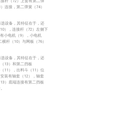
连接杆（72）上套有第二弹
3）连接，第二弹簧（74）
筛选设备，其特征在于，还
10），连接杆（72）左侧下
装有小电机（9），小电机
横杆（10）与网板（76）
筛选设备，其特征在于，还
（13）和第二挡板
（11），出料斗（11）位
部安装有轴套（12），轴套
（13）底端连接有第二挡板
合。