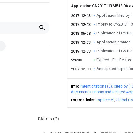
Application CN201711324518.0A e
Application filed by I
2017-12-13
Priority to CN201711
2017-12-13
Publication of CN10
2018-06-08
Application granted
2019-12-03
Publication of CN10
2019-12-03
Expired - Fee Related
Status
Anticipated expiratio
2037-12-13
Info
Patent citations (5)
Cited by (1
documents
Priority and Related App
External links
Espacenet
Global Do
Claims
(7)