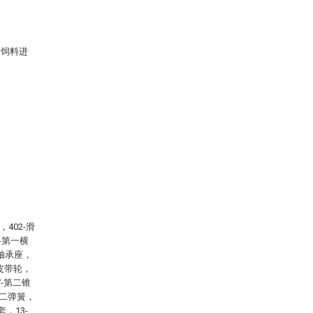
对饲料进
402-滑
8-第一横
一轴承座，
一皮带轮，
7-第二锥
第二弹簧，
套，13-