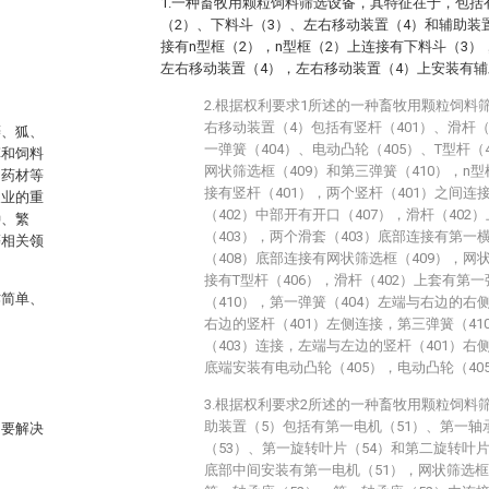
1.一种畜牧用颗粒饲料筛选设备，其特征在于，包括
（2）、下料斗（3）、左右移动装置（4）和辅助装
接有n型框（2），n型框（2）上连接有下料斗（3）
左右移动装置（4），左右移动装置（4）上安装有辅
2.根据权利要求1所述的一种畜牧用颗粒饲料
右移动装置（4）包括有竖杆（401）、滑杆（4
麝、狐、
一弹簧（404）、电动凸轮（405）、T型杆（
草和饲料
网状筛选框（409）和第三弹簧（410），n
和药材等
接有竖杆（401），两个竖杆（401）之间连
农业的重
（402）中部开有开口（407），滑杆（40
种、繁
（403），两个滑套（403）底部连接有第一
等相关领
（408）底部连接有网状筛选框（409），网
接有T型杆（406），滑杆（402）上套有第一
作简单、
（410），第一弹簧（404）左端与右边的右
右边的竖杆（401）左侧连接，第三弹簧（4
（403）连接，左端与左边的竖杆（401）右
底端安装有电动凸轮（405），电动凸轮（405
3.根据权利要求2所述的一种畜牧用颗粒饲料
助装置（5）包括有第一电机（51）、第一轴
明要解决
（53）、第一旋转叶片（54）和第二旋转叶片
。
底部中间安装有第一电机（51），网状筛选框