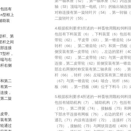
第一轴承座（52），第一轴承座（52）内连
轴（53）顶端与第一电机（51）的输出轴连
，包括有
对称连接有第一旋转叶片（54），第一转轴（
n型框上
二旋转叶片（55）。
辅助装
4.根据权利要求3所述的一种畜牧用颗粒饲料
包括有下料装置（6），下料装置（6）包括有
型杆、第
带轮（62）、平皮带（63）、第一锥齿轮（6
竖杆之间
转杆（66）、第二锥齿轮（67）和第一挡板（
底部连接
侧安装有第一皮带轮（61），左边的竖杆（4
T型杆，
带轮（62），第二皮带轮（62）与第一皮带轮
右端与右
连接，第二皮带轮（62）前侧安装有第一锥齿
竖杆右侧
部左右两侧对称安装有第二轴承座（65），第
杆（66），转杆（66）左端安装有第二锥齿
片和第二
（67）与第一锥齿轮（64）啮合，转杆（6
装有第一
板（68），第一挡板（68）位于下料斗（3）
轴连接，
5.根据权利要求4所述的一种畜牧用颗粒饲料
有第二旋
包括有辅助机构（7），辅助机构（7）包括有
（73）、第二弹簧（74）、接触板（75）和网
平皮带、
下部水平连接有网板（76），右边的竖杆（40
安装有第
通孔（71）内设有连接杆（72），连接杆（
带轮通过
（73），接触轮（73）与网状筛选框（409