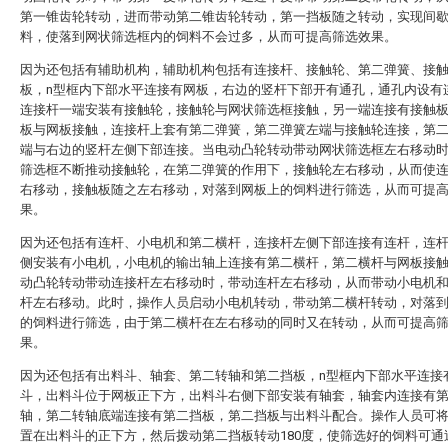
第一锥齿轮转动，进而带动第二锥齿轮转动，第一挡板随之转动，实现间
料，使落到网状筛选框内的饲料不会过多，从而可提高筛选效果。
因为还包括有辅助机构，辅助机构包括有连接杆、接触轮、第二弹簧、接
板，n型框内下部水平连接有网板，右边的竖杆下部开有通孔，通孔内设有
连接杆一端安装有接触轮，接触轮与网状筛选框接触，另一端连接有接触
板与网板接触，连接杆上套有第二弹簧，第二弹簧左端与接触轮连接，第
端与右边的竖杆左侧下部连接。当电动凸轮转动带动网状筛选框左右移动
筛选框不断推动接触轮，在第二弹簧的作用下，接触轮左右移动，从而使
右移动，接触板随之左右移动，对落到网板上的饲料进行筛选，从而可提
果。
因为还包括有连杆、小电机和第二横杆，连接杆左侧下部连接有连杆，连
侧安装有小电机，小电机的输出轴上连接有第二横杆，第二横杆与网板接
动凸轮转动带动连接杆左右移动时，带动连杆左右移动，从而带动小电机
杆左右移动。此时，操作人员启动小电机转动，带动第二横杆转动，对落
的饲料进行筛选，由于第二横杆在左右移动的同时又在转动，从而可提高
果。
因为还包括有出料斗、轴套、第二转轴和第二挡板，n型框内下部水平连接
斗，出料斗位于网板正下方，出料斗右侧下部安装有轴套，轴套内连接有
轴，第二转轴底端连接有第二挡板，第二挡板与出料斗配合。操作人员可
置在出料斗的正下方，然后拨动第二挡板转动180度，使筛选好的饲料可通