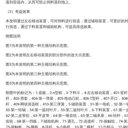
落到容器内，从而可防止饲料落到地上。
（3）有益效果
本发明通过左右移动装置，可对饲料进行筛选，通过辅助装置，可更好的
行筛选，通过下料装置和辅助机构，可提高筛选效果。
附图说明
图1为本发明的第一种主视结构示意图。
图2为本发明左右移动装置的部分部件的放大示意图。
图3为本发明的第二种主视结构示意图。
图4为本发明的第三种主视结构示意图。
图5为本发明的第四种主视结构示意图。
附图中的标记为：1-底板，2-n型框，3-下料斗，4-左右移动装置，401-竖杆，
杆，403-滑套，404-第一弹簧，405-电动凸轮，406-T型杆，407-开口，40
杆，409-网状筛选框，410-第三弹簧，5-辅助装置，51-第一电机，52-第
53-第一转轴，54-第一旋转叶片，55-第二旋转叶片，6-下料装置，61-第
62-第二皮带轮，63-平皮带，64-第一锥齿轮，65-第二轴承座，66-转杆，6
齿轮，68-第一挡板，7-辅助机构，71-通孔，72-连接杆，73-接触轮，74-
75-接触板，76-网板，8-连杆，9-小电机，10-第二横杆，11-出料斗，12-轴