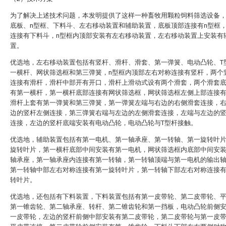
为了解决上述技术问题，本发明提供了这样一种畜牧用颗粒饲料筛选设备
底板、n型框、下料斗、左右移动装置和辅助装置，底板顶部连接有n型框，
连接有下料斗，n型框内顶部安装有左右移动装置，左右移动装置上安装有
置。
优选地，左右移动装置包括有竖杆、滑杆、滑套、第一弹簧、电动凸轮、T
一横杆、网状筛选框和第三弹簧，n型框内顶部左右对称连接有竖杆，两个
连接有滑杆，滑杆中部开有开口，滑杆上滑动式设有两个滑套，两个滑套
有第一横杆，第一横杆底部连接有网状筛选框，网状筛选框左侧上部连接有
滑杆上套有第一弹簧和第三弹簧，第一弹簧左端与右边的右侧滑套连接，
边的竖杆左侧连接，第三弹簧右端与左边的左侧滑套连接，左端与左边的
连接，左边的竖杆底端安装有电动凸轮，电动凸轮与T型杆接触。
优选地，辅助装置包括有第一电机、第一轴承座、第一转轴、第一旋转叶
旋转叶片，第一横杆底部中间安装有第一电机，网状筛选框内底部中间安
轴承座，第一轴承座内连接有第一转轴，第一转轴顶端与第一电机的输出
第一转轴中部左右对称连接有第一旋转叶片，第一转轴下部左右对称连接
转叶片。
优选地，还包括有下料装置，下料装置包括有第一皮带轮、第二皮带轮、
第一锥齿轮、第二轴承座、转杆、第二锥齿轮和第一挡板，电动凸轮前侧
一皮带轮，左边的竖杆前侧中部安装有第二皮带轮，第二皮带轮与第一皮