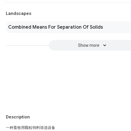
Landscapes
Combined Means For Separation Of Solids
Show more
Description
一种畜牧用颗粒饲料筛选设备