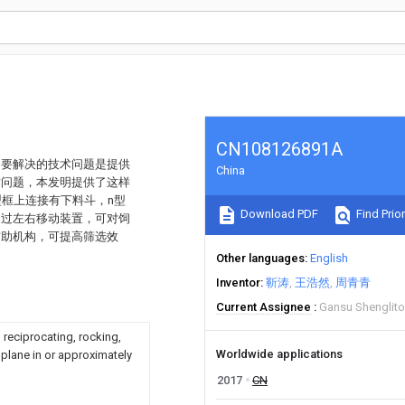
CN108126891A
明要解决的技术问题是提供
China
术问题，本发明提供了这样
型框上连接有下料斗，n型
Download PDF
Find Prior
通过左右移动装置，可对饲
辅助机构，可提高筛选效
Other languages
English
Inventor
靳涛
王浩然
周青青
Current Assignee
Gansu Shenglito
 reciprocating, rocking,
Worldwide applications
 plane in or approximately
2017
CN