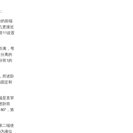
；
1的前端
孔更接近
管11设置
距离，弯
液分离的
卧筒1的
，所述卧
为固定和
端是直管
述卧筒
80°，第
第二端使
5为液位