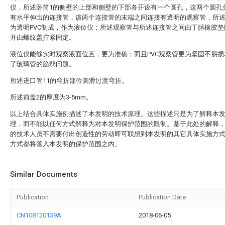
仪，所述卧筒1的侧壁的上部和侧壁的下部各开设有一个圆孔，这两个圆孔
有水平伸出的连接管，该两个连接管的末端之间连接有透明的观察管，所
为透明PVC制成，作为液位仪；所述观察管与所述连接管之间由丁腈橡胶垫
并由螺纹盖拧紧固定。
液位仪能够实时观察液面位置，更为准确；而且PVC观察管更为坚固不易损
了玻璃管的脆弱问题。
所述进口管11的弯折部位圆滑过渡弯折。
所述前盖2的厚度为3-5mm。
以上结合具体实施例描述了本发明的技术原理。这些描述只是为了解释本
理，而不能以任何方式解释为对本发明保护范围的限制。基于此处的解释
的技术人员不需要付出创造性的劳动即可联想到本发明的其它具体实施方
方式都将落入本发明的保护范围之内。
Similar Documents
Publication
Publication Date
CN108120139A
2018-06-05