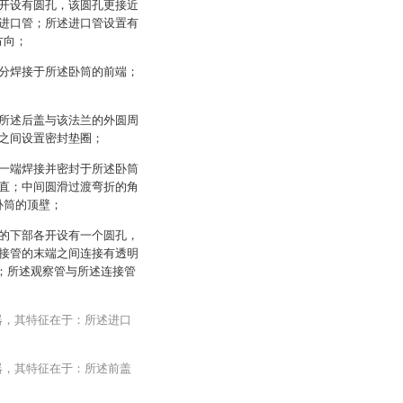
开设有圆孔，该圆孔更接近
进口管；所述进口管设置有
方向；
分焊接于所述卧筒的前端；
所述后盖与该法兰的外圆周
之间设置密封垫圈；
一端焊接并密封于所述卧筒
直；中间圆滑过渡弯折的角
卧筒的顶壁；
的下部各开设有一个圆孔，
接管的末端之间连接有透明
仪；所述观察管与所述连接管
器，其特征在于：所述进口
器，其特征在于：所述前盖