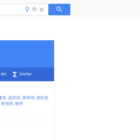
 Art
Similar
建龙
梁舒欣
梁靖玮
龙炽坚
李伟明
杨萍