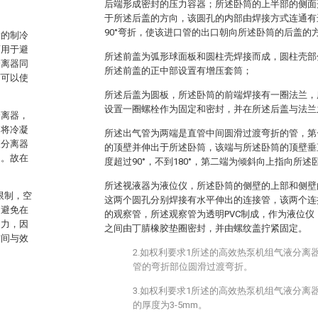
后端形成密封的压力容器；所述卧筒的上半部的侧面
于所述后盖的方向，该圆孔的内部由焊接方式连通有
90°弯折，使该进口管的出口朝向所述卧筒的后盖的
量的制冷
面用于避
所述前盖为弧形球面板和圆柱壳焊接而成，圆柱壳部
分离器同
所述前盖的正中部设置有增压套筒；
下可以使
所述后盖为圆板，所述卧筒的前端焊接有一圈法兰，
设置一圈螺栓作为固定和密封，并在所述后盖与法兰
分离器，
阀将冷凝
所述出气管为两端是直管中间圆滑过渡弯折的管，第
液分离器
的顶壁并伸出于所述卧筒，该端与所述卧筒的顶壁垂
用。故在
度超过90°，不到180°，第二端为倾斜向上指向所述
所述视液器为液位仪，所述卧筒的侧壁的上部和侧壁
限制，空
这两个圆孔分别焊接有水平伸出的连接管，该两个连
，避免在
的观察管，所述观察管为透明PVC制成，作为液位
助力，因
之间由丁腈橡胶垫圈密封，并由螺纹盖拧紧固定。
空间与效
2.如权利要求1所述的高效热泵机组气液分离
管的弯折部位圆滑过渡弯折。
3.如权利要求1所述的高效热泵机组气液分离
的厚度为3-5mm。