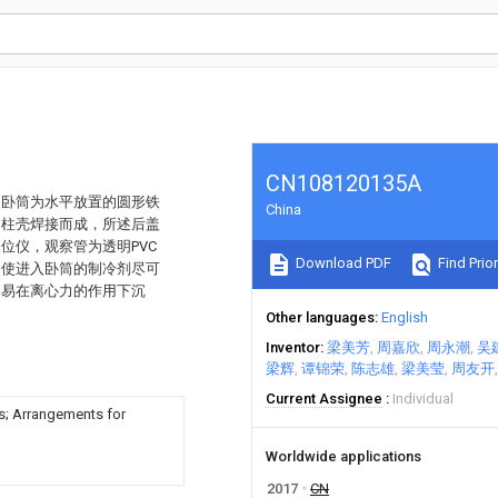
CN108120135A
述卧筒为水平放置的圆形铁
China
圆柱壳焊接而成，所述后盖
位仪，观察管为透明PVC
Download PDF
Find Prior
为使进入卧筒的制冷剂尽可
容易在离心力的作用下沉
Other languages
English
Inventor
梁美芳
周嘉欣
周永潮
吴
梁辉
谭锦荣
陈志雄
梁美莹
周友开
Current Assignee
Individual
ds; Arrangements for
Worldwide applications
2017
CN