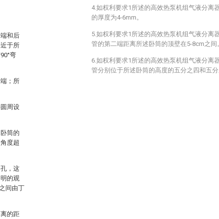
4.如权利要求1所述的高效热泵机组气液分离
的厚度为4-6mm。
5.如权利要求1所述的高效热泵机组气液分离
前端和后
管的第二端距离所述卧筒的顶壁在5-8cm之间
接近于所
0°弯
6.如权利要求1所述的高效热泵机组气液分离
管分别位于所述卧筒的高度的五分之四和五分
前端；所
外圆周设
述卧筒的
的角度超
圆孔，这
透明的观
之间由丁
分离的距