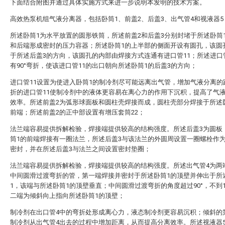
下面结合附图并通过具体实施方式来进一步说明本发明的技术方案。
高效热泵机组气液分离器，包括卧筒1、前盖2、后盖3、出气管4和视液器5
所述卧筒1为水平放置的圆形铁筒，所述前盖2和后盖3分别封堵于所述卧筒
和后端形成密封的压力容器；所述卧筒1的上半部的侧面开设有圆孔，该圆
于所述后盖3的方向，该圆孔的内部由焊接方式连通有进口管11；所述进口
有90°弯折，使该进口管11的出口朝向所述卧筒1的后盖3的方向；
进口管11设置为使进入卧筒1的制冷剂尽可能远离出气管，增加气液分离的
折的进口管11使制冷剂中的液体更容易在离心力的作用下沉积，提高了气
效率。所述前盖2为弧形球面板和圆柱壳焊接而成，圆柱壳部分焊接于所述
前端；所述前盖2的正中部设置有增压套筒22；
法兰端容易提供拆解检验，焊接端提供较高的结构强度。所述后盖3为圆板
筒1的前端焊接有一圈法兰，所述后盖3与该法兰的外圆周设置一圈螺栓作
密封，并在所述后盖3与法兰之间设置密封垫圈；
法兰端容易提供拆解检验，焊接端提供较高的结构强度。所述出气管4为两
中间圆滑过渡弯折的管，第一端焊接并密封于所述卧筒1的顶壁并伸出于所
1，该端与所述卧筒1的顶壁垂直；中间圆滑过渡弯折的角度超过90°，不到1
二端为倾斜向上指向所述卧筒1的顶壁；
制冷剂在出口管4中的弯折处形成离心力，液态制冷剂更容易沉积；倾斜的
制冷剂从出气管4出去的过程中增加距离，从而提高分离效率。所述视液器