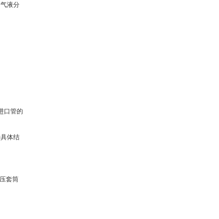
了气液分
的进口管的
种具体结
增压套筒