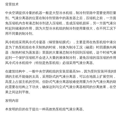
背景技术
中央空调提供冷量的机器一般是大型冷水机组，制冷剂管路中需要使用巨
剂。气液分离器的位置在制冷剂管路中的蒸发器之后，压缩机之前，一方
免压缩机内含有液态制冷剂进入压缩机，造成压缩机损坏，另一方面气液
时起到储液的作用，因为大型冷水机组的制冷剂使用量很大，在不同工况
用不同量的制冷剂。
风冷机组采用风冷式冷凝器（铜管胀铝膜式），主要是用在热泵机组中液
是为了热泵机组在冬天制热的时候，转换为制冷工况（融霜）时四通换向
器（制热时候为蒸发器）里面的大量液态制冷剂回到压缩机，这个时候气
起到一个保护压缩机不会进入大量的液体制冷剂，避免压缩的湿压缩的作
风冷式冷水机组中（特别是热泵机组）必须采用气液分离器。
在建筑结构中，一般中央空调机组的安装层最高5m，因为受到安装环境的
调的主机不能做的太高，采用卧式的气液分离器，可以在地面上扩展空间
高度上占据主机的空间。但卧式气液分离器较难使用重力作为气液分离的
此需要在结构上下功夫，确保达到与立式气液分离器相同的分离效果，在
果之间达到平衡。
发明内容
本发明的目的在于提出一种高效热泵机组气液分离器。