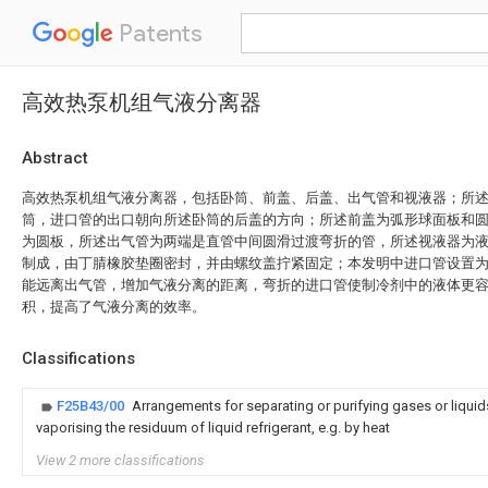
Patents
高效热泵机组气液分离器
Abstract
高效热泵机组气液分离器，包括卧筒、前盖、后盖、出气管和视液器；所
筒，进口管的出口朝向所述卧筒的后盖的方向；所述前盖为弧形球面板和
为圆板，所述出气管为两端是直管中间圆滑过渡弯折的管，所述视液器为液
制成，由丁腈橡胶垫圈密封，并由螺纹盖拧紧固定；本发明中进口管设置
能远离出气管，增加气液分离的距离，弯折的进口管使制冷剂中的液体更
积，提高了气液分离的效率。
Classifications
F25B43/00
Arrangements for separating or purifying gases or liqui
vaporising the residuum of liquid refrigerant, e.g. by heat
View 2 more classifications