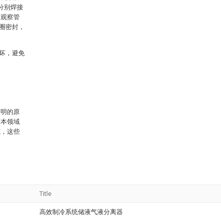
分别焊接
述观察管
圈密封，
坏，避免
发明的原
，本领域
式，这些
Title
高效制冷系统储液气液分离器