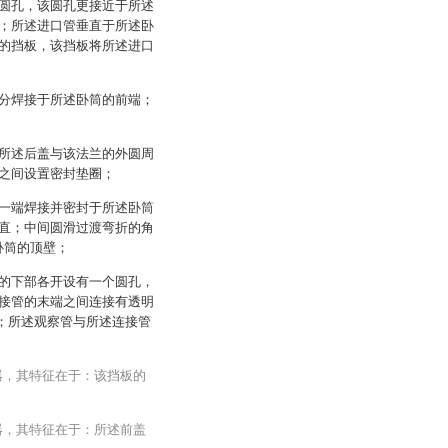
圆孔，该圆孔更接近于所述
；所述进口管垂直于所述卧
的挡板，该挡板将所述进口
分焊接于所述卧筒的前端；
所述后盖与该法兰的外圆周
之间设置密封垫圈；
一端焊接并密封于所述卧筒
直；中间圆滑过渡弯折的角
卧筒的顶壁；
的下部各开设有一个圆孔，
接管的末端之间连接有透明
仪；所述观察管与所述连接管
器，其特征在于：该挡板的
器，其特征在于：所述前盖