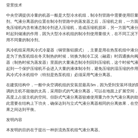
背景技术
中央空调提供冷量的机器一般是大型冷水机组，制冷剂管路中需要使用巨
剂。气液分离器的位置在制冷剂管路中的蒸发器之后，压缩机之前，一方
免压缩机内含有液态制冷剂进入压缩机，造成压缩机损坏，另一方面气液
时起到储液的作用，因为大型冷水机组的制冷剂使用量很大，在不同工况
用不同量的制冷剂。
风冷机组采用风冷式冷凝器（铜管胀铝膜式），主要是用在热泵机组中液
是为了热泵机组在冬天制热的时候，转换为制冷工况（融霜）时四通换向
器（制热时候为蒸发器）里面的大量液态制冷剂回到压缩机，这个时候气
起到一个保护压缩机不会进入大量的液体制冷剂，避免压缩的湿压缩的作
风冷式冷水机组中（特别是热泵机组）必须采用气液分离器。
在建筑结构中，一般中央空调机组的安装层最高5m，因为受到安装环境的
调的主机不能做的太高，采用卧式的气液分离器，可以在地面上扩展空间
高度上占据主机的空间。但卧式气液分离器较难使用重力作为气液分离的
此需要在结构上下功夫，确保达到与立式气液分离器相同的分离效果，在
果之间达到平衡。
发明内容
本发明的目的在于提出一种折流热泵机组气液分离器。