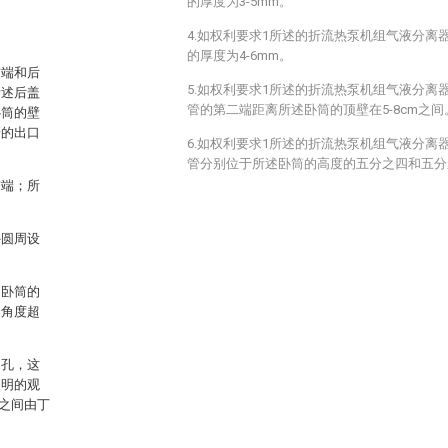
的厚度为3-5mm。
4.如权利要求1所述的折流热泵机组气液分离
的厚度为4-6mm。
前端和后
5.如权利要求1所述的折流热泵机组气液分离
所述后盖
管的第二端距离所述卧筒的顶壁在5-8cm之间
卧筒的壁
管的出口
6.如权利要求1所述的折流热泵机组气液分离
管分别位于所述卧筒的高度的五分之四和五分
前端；所
外圆周设
述卧筒的
的角度超
圆孔，这
透明的观
之间由丁