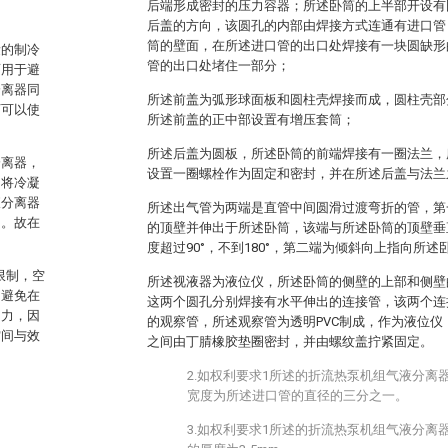
后端形成密封的压力容器；所述卧筒的上半部开设有
后盖的方向，该圆孔的内部由焊接方式连通有进口管
筒的壁面，在所述进口管的出口处焊接有一块圆缺形
量的制冷
管的出口处堵住一部分；
面用于避
分离器同
所述前盖为弧形球面板和圆柱壳焊接而成，圆柱壳部
下可以使
所述前盖的正中部设置有增压套筒；
所述后盖为圆板，所述卧筒的前端焊接有一圈法兰，
分离器，
设置一圈螺栓作为固定和密封，并在所述后盖与法兰
阀将冷凝
液分离器
所述出气管为两端是直管中间圆滑过渡弯折的管，第
用。故在
的顶壁并伸出于所述卧筒，该端与所述卧筒的顶壁垂
度超过90°，不到180°，第二端为倾斜向上指向所述
限制，空
所述视液器为液位仪，所述卧筒的侧壁的上部和侧壁
，避免在
这两个圆孔分别焊接有水平伸出的连接管，该两个连
助力，因
的观察管，所述观察管为透明PVC制成，作为液位
空间与效
之间由丁腈橡胶垫圈密封，并由螺纹盖拧紧固定。
2.如权利要求1所述的折流热泵机组气液分离
宽度为所述进口管的直径的三分之一。
3.如权利要求1所述的折流热泵机组气液分离