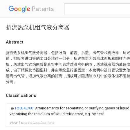
Patents
折流热泵机组气液分离器
Abstract
折流热泵机组气液分离器，包括卧筒、前盖、后盖、出气管和视液器；所
筒，挡板将进口管的出口处堵住一部分；所述前盖为弧形球面板和圆柱壳
板，所述出气管为两端是直管中间圆滑过渡弯折的管，所述视液器为液位仪
成，由丁腈橡胶垫圈密封，并由螺纹盖拧紧固定；本发明中进口管设置为
远离出气管，增加气液分离的距离，挡板可以阻挡制冷剂中的液体但不阻
分离。
Classifications
F25B43/00
Arrangements for separating or purifying gases or liqui
vaporising the residuum of liquid refrigerant, e.g. by heat
View 1 more classifications