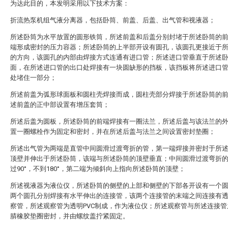
为达此目的，本发明采用以下技术方案：
折流热泵机组气液分离器，包括卧筒、前盖、后盖、出气管和视液器；
所述卧筒为水平放置的圆形铁筒，所述前盖和后盖分别封堵于所述卧筒的
端形成密封的压力容器；所述卧筒的上半部开设有圆孔，该圆孔更接近于
的方向，该圆孔的内部由焊接方式连通有进口管；所述进口管垂直于所述
面，在所述进口管的出口处焊接有一块圆缺形的挡板，该挡板将所述进口
处堵住一部分；
所述前盖为弧形球面板和圆柱壳焊接而成，圆柱壳部分焊接于所述卧筒的
述前盖的正中部设置有增压套筒；
所述后盖为圆板，所述卧筒的前端焊接有一圈法兰，所述后盖与该法兰的
置一圈螺栓作为固定和密封，并在所述后盖与法兰之间设置密封垫圈；
所述出气管为两端是直管中间圆滑过渡弯折的管，第一端焊接并密封于所
顶壁并伸出于所述卧筒，该端与所述卧筒的顶壁垂直；中间圆滑过渡弯折
过90°，不到180°，第二端为倾斜向上指向所述卧筒的顶壁；
所述视液器为液位仪，所述卧筒的侧壁的上部和侧壁的下部各开设有一个
两个圆孔分别焊接有水平伸出的连接管，该两个连接管的末端之间连接有
察管，所述观察管为透明PVC制成，作为液位仪；所述观察管与所述连接管
腈橡胶垫圈密封，并由螺纹盖拧紧固定。