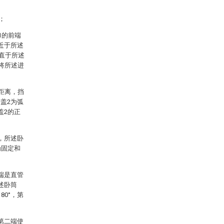
；
1的前端
近于所述
垂直于所述
将所述进
距离，挡
盖2为弧
盖2的正
，所述卧
为固定和
端是直管
述卧筒
80°，第
第二端使