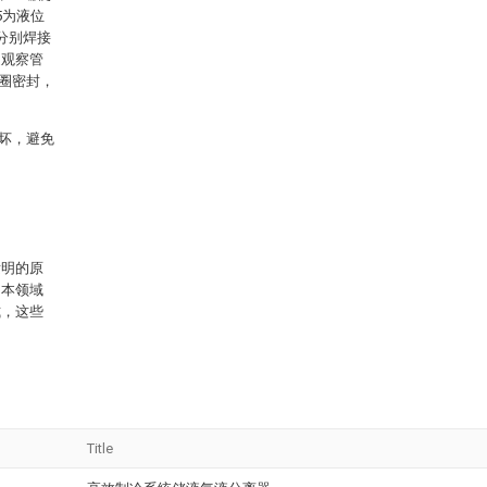
5为液位
分别焊接
述观察管
圈密封，
坏，避免
发明的原
，本领域
式，这些
Title