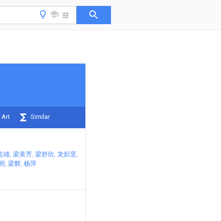
 Art
Similar
志雄
梁美芳
梁舒欣
龙炽坚
明
梁辉
杨萍