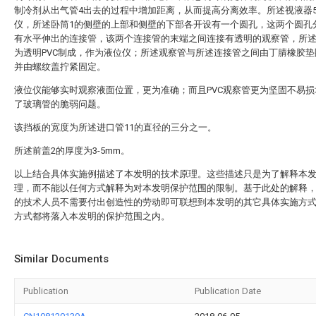
制冷剂从出气管4出去的过程中增加距离，从而提高分离效率。所述视液器
仪，所述卧筒1的侧壁的上部和侧壁的下部各开设有一个圆孔，这两个圆孔
有水平伸出的连接管，该两个连接管的末端之间连接有透明的观察管，所
为透明PVC制成，作为液位仪；所述观察管与所述连接管之间由丁腈橡胶垫
并由螺纹盖拧紧固定。
液位仪能够实时观察液面位置，更为准确；而且PVC观察管更为坚固不易损
了玻璃管的脆弱问题。
该挡板的宽度为所述进口管11的直径的三分之一。
所述前盖2的厚度为3-5mm。
以上结合具体实施例描述了本发明的技术原理。这些描述只是为了解释本
理，而不能以任何方式解释为对本发明保护范围的限制。基于此处的解释
的技术人员不需要付出创造性的劳动即可联想到本发明的其它具体实施方
方式都将落入本发明的保护范围之内。
Similar Documents
Publication
Publication Date