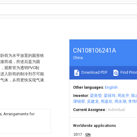
CN108106241A
述卧筒为水平放置的圆形铁
China
焊接而成，所述后盖为圆
，观察管为透明PVC制
Download PDF
Find Prior
使进入卧筒的制冷剂尽可能
挡气体，从而更快实现气液
Other languages
English
Inventor
梁美莹
梁靖玮
周友开
陈
谭锦荣
吴建龙
周嘉欣
周永潮
李伟
Current Assignee
Individual
ds; Arrangements for
Worldwide applications
2017
CN