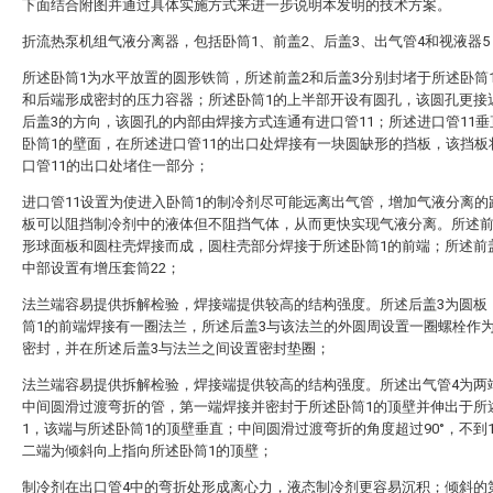
下面结合附图并通过具体实施方式来进一步说明本发明的技术方案。
折流热泵机组气液分离器，包括卧筒1、前盖2、后盖3、出气管4和视液器5
所述卧筒1为水平放置的圆形铁筒，所述前盖2和后盖3分别封堵于所述卧筒
和后端形成密封的压力容器；所述卧筒1的上半部开设有圆孔，该圆孔更接
后盖3的方向，该圆孔的内部由焊接方式连通有进口管11；所述进口管11
卧筒1的壁面，在所述进口管11的出口处焊接有一块圆缺形的挡板，该挡板
口管11的出口处堵住一部分；
进口管11设置为使进入卧筒1的制冷剂尽可能远离出气管，增加气液分离的
板可以阻挡制冷剂中的液体但不阻挡气体，从而更快实现气液分离。所述前
形球面板和圆柱壳焊接而成，圆柱壳部分焊接于所述卧筒1的前端；所述前
中部设置有增压套筒22；
法兰端容易提供拆解检验，焊接端提供较高的结构强度。所述后盖3为圆板
筒1的前端焊接有一圈法兰，所述后盖3与该法兰的外圆周设置一圈螺栓作
密封，并在所述后盖3与法兰之间设置密封垫圈；
法兰端容易提供拆解检验，焊接端提供较高的结构强度。所述出气管4为两
中间圆滑过渡弯折的管，第一端焊接并密封于所述卧筒1的顶壁并伸出于所
1，该端与所述卧筒1的顶壁垂直；中间圆滑过渡弯折的角度超过90°，不到1
二端为倾斜向上指向所述卧筒1的顶壁；
制冷剂在出口管4中的弯折处形成离心力，液态制冷剂更容易沉积；倾斜的