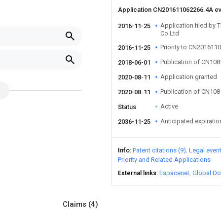
Application CN201611062266.4A e
Application filed by
2016-11-25
Co Ltd
Priority to CN201611
2016-11-25
Publication of CN10
2018-06-01
Application granted
2020-08-11
Publication of CN10
2020-08-11
Active
Status
Anticipated expiratio
2036-11-25
Info
Patent citations (9)
Legal even
Priority and Related Applications
External links
Espacenet
Global Do
Claims
(4)