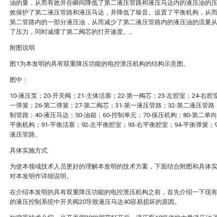
油的量，从而有效并在瞬间降低了第二液压管路和液压马达内的液压油的
效保护了第二液压管路和液压马达，并降低了噪音。设置了平衡机构，从
第二管路内的一部分液压油，从而减少了第二液压管路内的液压油的流量
了压力，同时减缓了第二阀芯的打开速度。。
附图说明
图1为本发明的具有双重降压功能的电控泄压机构的结构示意图。
图中：
10-液压泵；20-开关阀；21-主体活塞；22-第一阀芯；23-左腔室；24-右腔室
一弹簧；26-第二弹簧；27-第二阀芯；31-第一液压管路；32-第二液压管路；
制管路；40-液压马达；50-油箱；60-控制单元；70-保压机构；80-第二单向
平衡机构；91-平衡活塞；92-左平衡腔室；93-右平衡腔室；94-平衡弹簧；9
液压管路。
具体实施方式
为使本领域技术人员更好的理解本发明的技术方案，下面结合附图和具体
对本发明作详细说明。
在介绍本发明的具有双重降压功能的电控泄压机构之前，首先介绍一下现
的液压控制系统中开关阀20导致液压马达40容易损坏的原因。