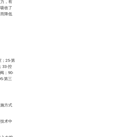
压力，有
而吸收了
从而降低
；25-第
33-控
阀；90-
5-第三
实施方式
有技术中