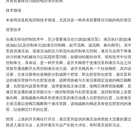
具有双重降压功能的电控泄压机构
技术领域
本发明涉及机电控制技术领域，尤其涉及一种具有双重降压功能的电控泄
背景技术
在液压传动控制技术中，至少需要液压动力源(如液压泵)、液压执行器(如
或油缸)以及控制单元(如液压控制阀，如节流阀、溢流阀、换向阀等)。其
泵提供液压油，该液压油的压力和流向由控制单元控制，液压马达用于将
动力转换为机械动力以实现所需功能，如驱动轮毂转动等。现有技术中出
控制单元，具体说，是一种开关阀，该开关阀用于使液压泵和液压马达之
管路导通或断开从而控制液压动力源。该开关阀具有一个柱状阀腔，其内
活塞，主体活塞将柱状阀腔分割成两个腔室，即左腔室和右腔室，液压泵
达的液压管路均与左腔室连接，该两管路被与主体活塞固定连接的阀芯截
通，右腔室内设置有弹簧，该弹簧推抵主体活塞，使阀芯将两管路截断，
液压泵连通的液压管路分出一路控制管路与右腔室连接，该控制管路上设
换向阀，该电磁换向阀具有使液压泵的液压油通入右腔室的位置，以使液
主体活塞以使阀芯截断两个液压管路，该电磁换向阀还具有使右腔室内的
荷，以使阀芯打开的位置。
然而，上述的开关阀在打开后，液压泵所提供的液压油突然较大流量的通
路进入液压马达，从而对液压马达产生较大冲击，有时甚至损坏马达。