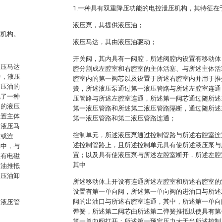
1.一种具有双重降压功能的电控泄压机构，其特征在
液压泵，其提供液压油；
压机构。
液压马达，其由液压油驱动；
开关阀，其内具有一阀腔，所述阀腔内设置有移动体
液压马达
腔分割成左腔室和右腔室的主体活塞、与所述主体活
中，液压
腔室内的第一阀芯以及设置于所述右腔室内并用于推
液压油的
簧，所述液压泵通过第一液压管路与所述左腔室连通
现了一种
压管路与所述左腔室连通，所述第一阀芯通过随所述
间的液压
第一液压管路和所述第二液压管路隔断，通过随所述
设置主体
第一液压管路和第二液压管路连通；
和液压马
控制单元，所述液压泵通过控制管路与所述右腔室连
断或连
述控制管路上，且所述控制单元具有使所述液压泵与
其中，与
置；以及具有使液压泵与所述左腔室断开，所述左腔
置有电磁
其中
压油推抵
液压油卸
所述移动体上开设有连通所述左腔室和所述右腔室的
设置有第一单向阀，所述第一单向阀的进油口与所述
阀的出油口与所述右腔室连通，其中，所述第一单向
过液压管
弹簧，所述第二阀芯由所述第二弹簧推抵以使具有第
第一单向阀打开；所述第一预定压力大于当所述控制