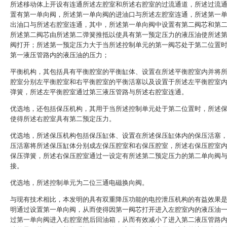
所述移动体上开设有连通所述左腔室和所述右腔室的过流通道，所述过流
置有第一单向阀，所述第一单向阀的进油口与所述左腔室连通，所述第一
出油口与所述右腔室连通，其中，所述第一单向阀中设置有第二阀芯和第
所述第二阀芯由所述第二弹簧推抵以使具有第一预定压力的液压油使所述
阀打开；所述第一预定压力大于当所述控制单元的第一阀芯处于第二位置
第一液压管路内的液压油的压力；
平衡机构，其包括具有平衡腔室的平衡缸体、设置在所述平衡腔室内并将
腔室分别左平衡腔室和右平衡腔室的平衡活塞以及设置于所述左平衡腔室
弹簧，所述左平衡腔室通过第三液压管路与所述右腔室连通。
优选地，还包括保压机构，其用于当所述控制单元处于第二位置时，所述
使得所述右腔室具有第二预定压力。
优选地，所述保压机构包括保压缸体、设置在所述保压缸体内的保压活塞
压活塞将所述保压缸体分别成左保压腔室和右保压腔室，所述右保压腔室
保压弹簧，所述右保压腔室通过一设定有所述第二预定压力的第二单向阀
接。
优选地，所述控制单元为二位三通电磁换向阀。
与现有技术相比，本发明的具有双重降压功能的电控泄压机构的有益效果
明通过设置第一单向阀，从而使得因第一阀芯打开进入左腔室内的液压油
过第一单向阀进入右腔室然后回油箱，从而有效减小了进入第二液压管路