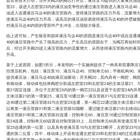
如背景技术介绍，当开关阀20的阀芯打开后，液压泵10提供的大量液压油
室23，该进入左腔室23内的液压油竞争性的通过液压管路进入液压马达40
油进入连通液压马达40的液压管路内，使得液压管路的压力升高，流量增
使液压马达40内压力升高，该高压的液压油容易使得液压马达40的外壁破
对液压马达40内部的零部件产生冲击，出现较大噪音。
由上述可知，产生噪音和损坏液压马达40的原因是液压马达40中或在连通
40的液压管路中产生了很高的压力，产生高压的原因在于，当阀芯再短时
后，经过开关阀20进入液压管路内的流量增大，从而使得液压管路内的液
升高。
基于上述原因，如图1所示，本发明的一个实施例提供了一种具有双重降压
控泄压机构，包括：液压泵10、液压马达40、控制单元60；平衡机构90。液
提供液压油；液压马达40由液压油驱动；开关阀20，其内具有一阀腔，阀
有移动体，移动体包括将阀腔分割成左腔室23和右腔室24的主体活塞21、
塞21固定连接，并位于左腔室23内的第一阀芯22以及设置于右腔室24内并
主体活塞21的第一弹簧25，液压泵10通过第一液压管路31与左腔室23连通
达40通过第二液压管路32与左腔室23连通，第一阀芯22通过随主体活塞21
以将第一液压管路31和第二液压管路32隔断，通过随主体活塞21向右移动
液压管路31和第二液压管路32连通；控制单元60，液压泵10通过控制管路3
室24连通，控制单元60设置在控制管路33上，且控制单元60具有使液压泵1
室23连通的第一位置；以及具有使液压泵10与左腔室23断开，左腔室23与油
通的第二位置；其中，移动体上开设有连通左腔室23和右腔室24的过流通
通道中设置有第一单向阀，第一单向阀的进油口与左腔室23连通，第一单