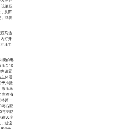
进入左腔
，该液压
大，从而
裂，或者
液压马达
间内打开
压油压力
功能的电
压泵10
腔内设置
与主体活
用于推抵
，液压马
向左移动
以将第一
3与右腔
0与左腔
箱50连
道，过流
向阀的出