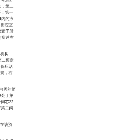
6，第二
开；第一
1内的液
平衡腔室
设置于所
与所述右
压机构
第二预定
，保压活
弹簧，右
向阀的第
2处于第
阀芯22
开第二阀
以在该预