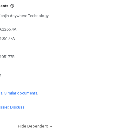
vents
 Tianjin Anywhere Technology
062266.4A
8105177A
8105177B
n
ts
Similar documents
ssier
Discuss
Hide Dependent