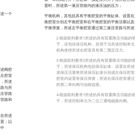
置时，所述第一液压管路内的液压油的压力；
上述一个
平衡机构，其包括具有平衡腔室的平衡缸体、设置在
衡腔室分别左平衡腔室和右平衡腔室的平衡活塞以及
平衡弹簧，所述左平衡腔室通过第三液压管路与所述
2.根据权利要求1所述的具有双重降压功能的
于，还包括保压机构，其用于当所述控制单元
机构使得所述右腔室具有第二预定压力。
3.根据权利要求2所述的具有双重降压功能的
于，所述保压机构包括保压缸体、设置在所述
所述阀腔
述保压活塞将所述保压缸体分别成左保压腔室
述左腔室
腔室内设置有保压弹簧，所述右保压腔室通过
簧，所述
的第二单向阀与油箱连接。
管路与所
液压管路
4.根据权利要求1所述的具有双重降压功能的
压管路和
于，所述控制单元为二位三通电磁换向阀。
置在所述
位置；以
其中