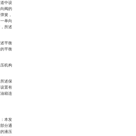
通道中设
单向阀的
二弹簧，
第一单向
时，所述
所述平衡
内的平衡
保压机构
，所述保
内设置有
与油箱连
是：本发
一部分通
内的液压