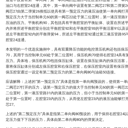
油口与右腔室24连通，其中，第一单向阀中设置有第二阀芯27和第二弹簧2
阀芯27由第二弹簧26推抵以使具有第一预定压力的液压油使第一单向阀打
预定压力大于当控制单元60的第一阀芯22处于第二位置时，第一液压管路3
压油的压力。平衡机构90，其包括具有平衡腔室的平衡缸体、设置在所述
内并将所述平衡腔室分别左平衡腔室92和右平衡腔室93的平衡活塞91以及
述左平衡腔室92内的平衡弹簧94，所述左平衡腔室92通过第三液压管路95
腔室24连通。
本发明的一个优选实施例中，具有双重降压功能的电控泄压机构还包括保
70，其用于当控制单元60处于第二位置时，保压机构70使得右腔室24具有
压力。具体地，保压机构70包括保压缸体、设置在保压缸体内的保压活塞
塞将保压缸体分别成左保压腔室和右保压腔室，右保压腔室内设置有保压
保压腔室通过一设定有第二预定压力的第二单向阀80与油箱50连接。
应该解释：上述的“第一预定压力”具体是指第一单向阀预设的，使得第一单
二阀芯27打开的压力，该第一预定压力的值大于当控制单元60的第一阀芯2
二位置时，第一液压管路31内的液压油的压力，但小于当控制单元60的第一
处于第一位置时，左腔室23内的压力，从而使左腔室23内的液压油能够打
芯27。
上述的“第二预定压力”具体是指第二单向阀80预设的，用于保持右腔室24
定压力值下下压的压力，具体由第二单向阀80内的弹簧决定。