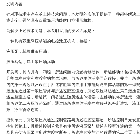
发明内容
针对现技术中存在的上述技术问题，本发明的实施了提供了一种能够解决
或几个问题的具有双重降压功能的电控泄压机构。
为解决上述技术问题，本发明采用的技术方案是：
一种具有双重降压功能的电控泄压机构，包括：
液压泵，其提供液压油；
液压马达，其由液压油驱动；
开关阀，其内具有一阀腔，所述阀腔内设置有移动体，所述移动体包括将
分割成左腔室和右腔室的主体活塞、与所述主体活塞固定连接，并位于所
内的第一阀芯以及设置于所述右腔室内并用于推抵所述主体活塞的第一弹
液压泵通过第一液压管路与所述左腔室连通，所述液压马达通过第二液压
述左腔室连通，所述第一阀芯通过随所述主体活塞向左移动以将所述第一
和所述第二液压管路隔断，通过随所述主体活塞向右移动以将所述第一液
第二液压管路连通；
控制单元，所述液压泵通过控制管路与所述右腔室连通，所述控制单元设
控制管路上，且所述控制单元具有使所述液压泵与所述左腔室连通的第一
及具有使液压泵与所述左腔室断开，所述左腔室与油箱连通的第二位置；