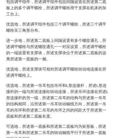
包括调平组件，所述调平组件包括间隔设置在所述第二底
板上的多个调平螺栓，所述调平螺栓用于支撑在机床的加
工台上。
优选地，所述调平组件包括三个调平螺栓，所述三个调平
螺栓呈三角形分布。
进一步地，所述第二底板上间隔设置有多个螺纹通孔，所
述调平螺栓与所述螺纹通孔一一对应设置，所述调平螺栓
的一端设置有支撑块，所述支撑块位于所述第二底板的远
离所述第一底板的一侧。
优选地，所述支撑块可相对所述调平螺栓转动地连接在所
述调平螺栓上。
优选地，所述第一吊耳包括吊环和L形连接杆，所述L形连
接杆的一端与所述连接柱转动连接，所述吊环连接在所述L
形连接杆的另一端，所述第二吊耳的结构与所述第一吊耳
的结构相同，沿所述第一吊耳转动轴线方向，所述第一吊
耳的吊环和所述第二吊耳的吊环之间的间距大于所述第一
底板和所述第二底板长度。
可选地，所述第一底板和所述第二底板均为矩形板，所述
第一吊耳和所述第二吊耳的转动轴线平行于所述第一底板