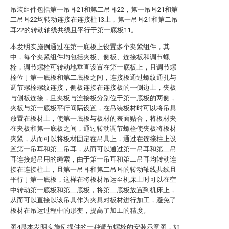
吊装组件包括第一吊耳21和第二吊耳22，第一吊耳21和第
二吊耳22均转动连接在连接柱13上，第一吊耳21和第二吊
耳22的转动轴线共线且平行于第一底板11。
本发明实施例通过在第一底板上设置多个夹紧组件，其
中，每个夹紧组件均包括夹板、侧板、连接板和调节螺
栓，调节螺栓可转动地垂直设置在第一底板上，且调节螺
栓位于第一底板和第二底板之间，连接板通过螺纹通孔与
调节螺栓螺纹连接，侧板连接在连接板的一侧边上，夹板
与侧板连接，且夹板与连接板分别位于第一底板的两侧，
夹板与第一底板平行间隔设置，在吊装板材时可以将吊具
放置在板材上，使第一底板与板材的表面贴合，将板材夹
在夹板和第一底板之间，通过转动调节螺栓使夹板将板材
夹紧，从而可以将板材固定在吊具上，通过在连接柱上设
置第一吊耳和第二吊耳，从而可以通过第一吊耳和第二吊
耳连接起吊用的绳索，由于第一吊耳和第二吊耳均转动连
接在连接柱上，且第一吊耳和第二吊耳的转动轴线共线且
平行于第一底板，这样在将板材吊运至机床上时可以在空
中转动第一底板和第二底板，将第二底板放置到机床上，
从而可以直接以该吊具作为夹具对板材进行加工，避免了
板材在吊运过程中的形变，提高了加工的精度。
图4是本发明实施例提供的一种调节螺栓的安装示意图，如