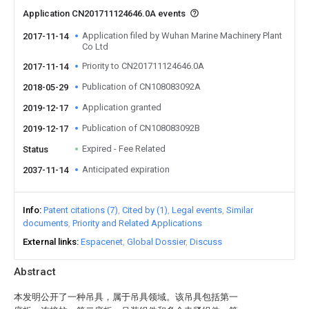
Application CN201711124646.0A events
Application filed by Wuhan Marine Machinery Plant
2017-11-14
Co Ltd
Priority to CN201711124646.0A
2017-11-14
Publication of CN108083092A
2018-05-29
Application granted
2019-12-17
Publication of CN108083092B
2019-12-17
Expired - Fee Related
Status
Anticipated expiration
2037-11-14
Info
Patent citations (7)
Cited by (1)
Legal events
Similar
documents
Priority and Related Applications
External links
Espacenet
Global Dossier
Discuss
Abstract
本发明公开了一种吊具，属于吊具领域。该吊具包括第一