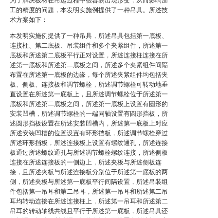
为了解决板材在吊运过程中很容易出现形变，从而影响加
工的精度的问题，本发明实施例提供了一种吊具。所述技
术方案如下：
本发明实施例提供了一种吊具，所述吊具包括第一底板、
连接柱、第二底板、吊装组件和多个夹紧组件，所述第一
底板和所述第二底板平行正对设置，所述连接柱连接在所
述第一底板和所述第二底板之间，所述多个夹紧组件间隔
布置在所述第一底板的边缘，每个所述夹紧组件均包括夹
板、侧板、连接板和调节螺栓，所述调节螺栓可转动地垂
直设置在所述第一底板上，且所述调节螺栓位于所述第一
底板和所述第二底板之间，所述第一底板上设置有圆形的
安装凹槽，所述调节螺栓的一端同轴设置有圆形挡板，所
述圆形挡板设置在所述安装凹槽内，所述第一底板上对应
所述安装凹槽的位置设置有环形挡板，所述调节螺栓穿过
所述环形挡板，所述连接板上设置有螺纹通孔，所述连接
板通过所述螺纹通孔与所述调节螺栓螺纹连接，所述侧板
连接在所述连接板的一侧边上，所述夹板与所述侧板连
接，且所述夹板与所述连接板分别位于所述第一底板的两
侧，所述夹板与所述第一底板平行间隔设置，所述吊装组
件包括第一吊耳和第二吊耳，所述第一吊耳和所述第二吊
耳均转动连接在所述连接柱上，所述第一吊耳和所述第二
吊耳的转动轴线共线且平行于所述第一底板，所述吊具还