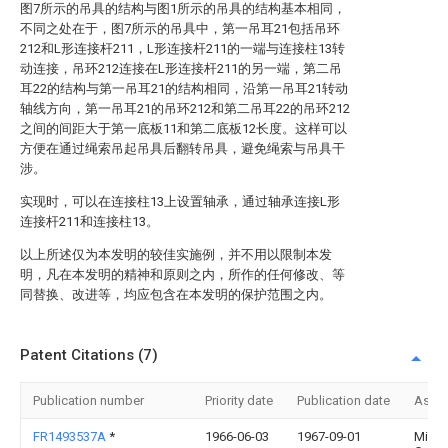
图7所示的吊具的结构与图1所示的吊具的结构基本相同，
不同之处在于，图7所示的吊具中，第一吊耳21包括吊环
212和L形连接杆211，L形连接杆211的一端与连接柱13转
动连接，吊环212连接在L形连接杆211的另一端，第二吊
耳22的结构与第一吊耳21的结构相同，沿第一吊耳21转动
轴线方向，第一吊耳21的吊环212和第二吊耳22的吊环212
之间的间距大于第一底板11和第二底板12长度。这样可以
方便在通过绳索吊起吊具后翻转吊具，避免绳索与吊具干
涉。
实现时，可以在连接柱13上设置轴承，通过轴承连接L形
连接杆211和连接柱13。
以上所述仅为本发明的较佳实施例，并不用以限制本发
明，凡在本发明的精神和原则之内，所作的任何修改、等
同替换、改进等，均应包含在本发明的保护范围之内。
Patent Citations (7)
Publication number
Priority date
Publication date
Assi
FR1493537A
*
1966-06-03
1967-09-01
Mills