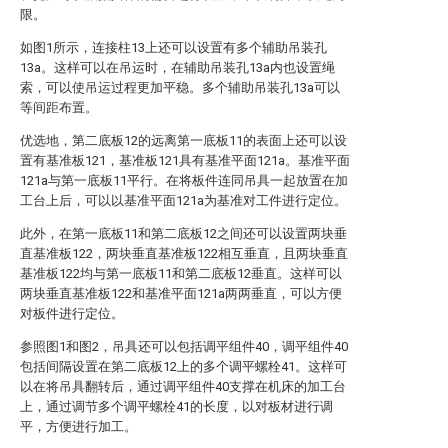
限。
如图1所示，连接柱13上还可以设置有多个辅助吊装孔
13a。这样可以在吊运时，在辅助吊装孔13a内也设置绳
索，可以使吊运过程更加平稳。多个辅助吊装孔13a可以
等间距布置。
优选地，第二底板12的远离第一底板11的表面上还可以设
置有基准板121，基准板121具有基准平面121a。基准平面
121a与第一底板11平行。在将板件连同吊具一起放置在加
工台上后，可以以基准平面121a为基准对工件进行定位。
此外，在第一底板11和第二底板12之间还可以设置两块垂
直基准板122，两块垂直基准板122相互垂直，且两块垂直
基准板122均与第一底板11和第二底板12垂直。这样可以
两块垂直基准板122和基准平面121a两两垂直，可以方便
对板件进行定位。
参照图1和图2，吊具还可以包括调平组件40，调平组件40
包括间隔设置在第二底板12上的多个调平螺栓41。这样可
以在将吊具翻转后，通过调平组件40支撑在机床的加工台
上，通过调节多个调平螺栓41的长度，以对板材进行调
平，方便进行加工。