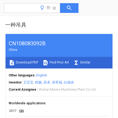
一种吊具
CN108083092B
China
Download PDF
Find Prior Art
Similar
Other languages
English
Inventor
王宝宝
程旎
高卓
张军福
白福余
Current Assignee
Wuhan Marine Machinery Plant Co Ltd
Worldwide applications
2017
CN