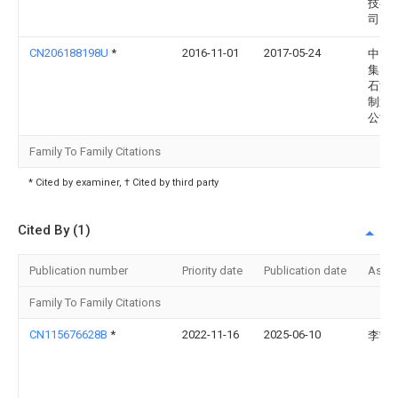
技有
司
CN206188198U
*
2016-11-01
2017-05-24
中国
集团
石油
制造
公司
Family To Family Citations
* Cited by examiner, † Cited by third party
Cited By (1)
Publication number
Priority date
Publication date
Assi
Family To Family Citations
CN115676628B
*
2022-11-16
2025-06-10
李宁