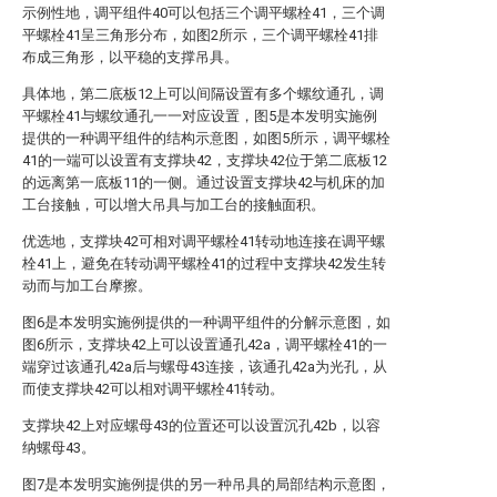
示例性地，调平组件40可以包括三个调平螺栓41，三个调
平螺栓41呈三角形分布，如图2所示，三个调平螺栓41排
布成三角形，以平稳的支撑吊具。
具体地，第二底板12上可以间隔设置有多个螺纹通孔，调
平螺栓41与螺纹通孔一一对应设置，图5是本发明实施例
提供的一种调平组件的结构示意图，如图5所示，调平螺栓
41的一端可以设置有支撑块42，支撑块42位于第二底板12
的远离第一底板11的一侧。通过设置支撑块42与机床的加
工台接触，可以增大吊具与加工台的接触面积。
优选地，支撑块42可相对调平螺栓41转动地连接在调平螺
栓41上，避免在转动调平螺栓41的过程中支撑块42发生转
动而与加工台摩擦。
图6是本发明实施例提供的一种调平组件的分解示意图，如
图6所示，支撑块42上可以设置通孔42a，调平螺栓41的一
端穿过该通孔42a后与螺母43连接，该通孔42a为光孔，从
而使支撑块42可以相对调平螺栓41转动。
支撑块42上对应螺母43的位置还可以设置沉孔42b，以容
纳螺母43。
图7是本发明实施例提供的另一种吊具的局部结构示意图，