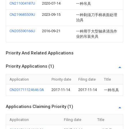
CN211004187U
2020-07-14
一种吊具
CN219685509U
2023-09-15
一种剃须刀手柄表面处理
治具
CN205590166U
2016-09-21
一种用于大型轴承清洗作
业的吊装夹具
Priority And Related Applications
Priority Applications (1)
Application
Priority date
Filing date
Title
CN201711124646.0A
2017-11-14
2017-11-14
一种吊具
Applications Claiming Priority (1)
Application
Filing date
Title