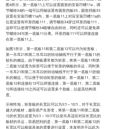
图4所示，第一底板11上可以设置圆形的安装凹槽11a，调
节螺栓34的一端可以同轴设置有圆形挡板35，圆形挡板35
设置在安装凹槽11a内，第一底板11上对应安装凹槽11a的
位置设置有环形挡板111，调节螺栓34穿过环形挡板111，
这样可以使调节螺栓34能够自由转动，同时还可以避免调
节螺栓34与第一底板11分离。环形挡板111可以焊接连接
在第一底板11上。
如图1所示，第一底板11和第二底板12可以均为矩形板，
第一吊耳21和第二吊耳22的转动轴线平行于第一底板11的
较长的侧边。由于钢板通常都为矩形，将第一底板11和第
二底板12设置为矩形可以便于矩形的钢板的吊运，同时第
一吊耳21和第二吊耳22的转动轴线平行于第一底板11的较
长的侧边，可以便于转动矩形的板材。第一底板11、第二
底板12和连接柱13可以焊接连接，第一底板11、第二底板
12和连接柱13之间还可以设置多个肋板，以提高结构强
度。
示例性地，矩形板的长宽比可以为5∶1～10∶1，对于长宽比
越大的板材，越容易产生形变，将第一底板11和第二底板
12的长宽比设置为5∶1～10∶1可以使吊具适应对应长宽比的
板材的吊运，容易想到的是，第一底板11和第二底板12的
长宽比可以根据具体的需要进行设置，本发明并不以此为