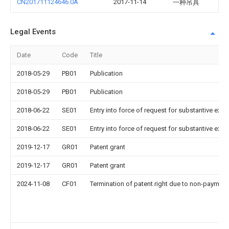
CN201711124646.0A
2017-11-14
一种吊具
Legal Events
Date
Code
Title
2018-05-29
PB01
Publication
2018-05-29
PB01
Publication
2018-06-22
SE01
Entry into force of request for substantive exa
2018-06-22
SE01
Entry into force of request for substantive exa
2019-12-17
GR01
Patent grant
2019-12-17
GR01
Patent grant
2024-11-08
CF01
Termination of patent right due to non-payment