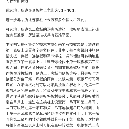
的较长的侧边。
优选地，所述矩形板的长宽比为5∶1～10∶1。
进一步地，所述连接柱上设置有多个辅助吊装孔。
可选地，所述第二底板的远离所述第一底板的表面上还设
置有基准板，所述基准板具有基准平面。
本发明实施例提供的技术方案带来的有益效果是：通过在
第一底板上设置多个夹紧组件，其中，每个夹紧组件均包
括夹板、侧板、连接板和调节螺栓，调节螺栓可转动地垂
直设置在第一底板上，且调节螺栓位于第一底板和第二底
板之间，连接板通过螺纹通孔与调节螺栓螺纹连接，侧板
连接在连接板的一侧边上，夹板与侧板连接，且夹板与连
接板分别位于第一底板的两侧，夹板与第一底板平行间隔
设置，在吊装板材时可以将吊具放置在板材上，使第一底
板与板材的表面贴合，将板材夹在夹板和第一底板之间，
通过转动调节螺栓使夹板将板材夹紧，从而可以将板材固
定在吊具上，通过在连接柱上设置第一吊耳和第二吊耳，
从而可以通过第一吊耳和第二吊耳连接起吊用的绳索，由
于第一吊耳和第二吊耳均转动连接在连接柱上，且第一吊
耳和第二吊耳的转动轴线共线且平行于第一底板，这样在
将板材吊运至机床上时可以在空中转动第一底板和第二底