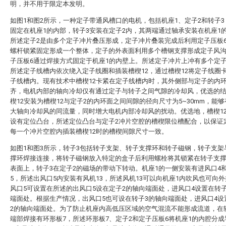
明，并不用于限定本发明。
如图1和图2所示，一种定子带通风槽口的电机，包括机座1、定子2和转子3
固定在机座1的内部，转子3安装在定子2内，其两端通过轴承安装在机座1
所述定子2是由多个定子冲片叠压形成，定子冲片叠装完成后利用定子压板
螺杆锁紧固定形成一个整体，定子的外表面利用多个槽钢支撑形成定子风沟
子压板6通过焊接方式固定于机座1的内壁上。所述定子冲片上冲有多个定
所述定子线槽内依次绕入定子线圈和插装槽楔12，通过槽楔12将定子线圈
子线槽内。现有技术中槽楔12卡紧在定子线槽内时，其外侧部与定子的内
齐，电机内部的轴向冷却仅有通过定子与转子之间气隙的冷却风，优选的
楔12安装为槽楔12与定子2的内环面之间间隙的径向尺寸为5~30mm，能
大轴向冷却风的同流量，同时增大电机内部冷却风的扰动。优选地，槽楔1
设有定位凸台，所述定位凸台与定子2冲片空腔的槽楔限位槽配合，以保证
每一个冲片空腔内插装槽楔12时的槽楔间隙尺寸一致。
如图1和图3所示，转子3包括转子支架、转子支撑环和转子磁钢，转子支架
撑环焊接连接，将转子磁钢放入特定的盒子后利用螺栓将其锁紧在转子支
表面上，转子3在定子2的磁场的带动下转动。机座1的一侧安装有进风口4
5，所述出风口5内安装有风机13，所述风机13可以向机座1内吹风也可向
风口5可设置在所述的出风口5设在定子2的轴向端面处，进风口4设置在转
端面处。根据生产情况，出风口5也可设在转子3的轴向端面处，进风口4设
2的轴向端面处。为了防止机座内高低压区域的空气混流不能形成流道，在
端部焊接有环形板7，所述环形板7、定子2和定子压板6将机座1的内腔分