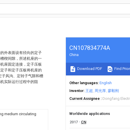
CN107834774A
子的外表面设有径向的定子
China
有槽楔间隙，所述机座的一
与机座固定连接，定子压板
Download PDF
Find Prior
、定子和定子压板将机座的
、定子风沟、定转子气隙和槽
电机实际运行过程中的阻
Other languages
English
Inventor
王超
周光厚
廖毅刚
Current Assignee
Dongfang Electr
Worldwide applications
ing medium circulating
2017
CN