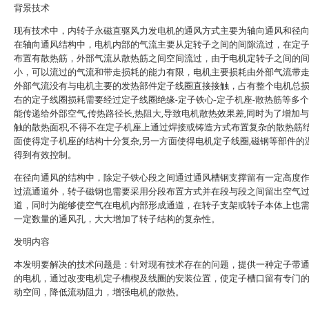
背景技术
现有技术中，内转子永磁直驱风力发电机的通风方式主要为轴向通风和径
在轴向通风结构中，电机内部的气流主要从定转子之间的间隙流过，在定
布置有散热筋，外部气流从散热筋之间空间流过，由于电机定转子之间的
小，可以流过的气流和带走损耗的能力有限，电机主要损耗由外部气流带
外部气流没有与电机主要的发热部件定子线圈直接接触，占有整个电机总损
右的定子线圈损耗需要经过定子线圈绝缘-定子铁心-定子机座-散热筋等多
能传递给外部空气,传热路径长,热阻大,导致电机散热效果差,同时为了增加
触的散热面积,不得不在定子机座上通过焊接或铸造方式布置复杂的散热筋结
面使得定子机座的结构十分复杂,另一方面使得电机定子线圈,磁钢等部件的
得到有效控制。
在径向通风的结构中，除定子铁心段之间通过通风槽钢支撑留有一定高度
过流通道外，转子磁钢也需要采用分段布置方式并在段与段之间留出空气
道，同时为能够使空气在电机内部形成通道，在转子支架或转子本体上也
一定数量的通风孔，大大增加了转子结构的复杂性。
发明内容
本发明要解决的技术问题是：针对现有技术存在的问题，提供一种定子带
的电机，通过改变电机定子槽楔及线圈的安装位置，使定子槽口留有专门
动空间，降低流动阻力，增强电机的散热。