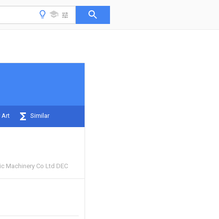
 Art
Similar
ic Machinery Co Ltd DEC