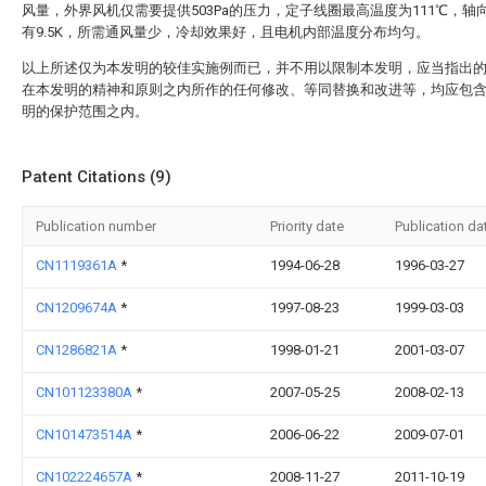
风量，外界风机仅需要提供503Pa的压力，定子线圈最高温度为111℃，轴
有9.5K，所需通风量少，冷却效果好，且电机内部温度分布均匀。
以上所述仅为本发明的较佳实施例而已，并不用以限制本发明，应当指出
在本发明的精神和原则之内所作的任何修改、等同替换和改进等，均应包
明的保护范围之内。
Patent Citations (9)
Publication number
Priority date
Publication da
CN1119361A
*
1994-06-28
1996-03-27
CN1209674A
*
1997-08-23
1999-03-03
CN1286821A
*
1998-01-21
2001-03-07
CN101123380A
*
2007-05-25
2008-02-13
CN101473514A
*
2006-06-22
2009-07-01
CN102224657A
*
2008-11-27
2011-10-19