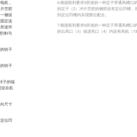
的电机，
6.根据权利要求5所述的一种定子带通风槽口
冲片空腔
的定子（2）冲片空腔的侧部设有定位凹槽，
的一侧设
到定位凹槽内实现限位配合。
座固定连
7.根据权利要求6所述的一种定子带通风槽口
，所述环
的出风口（5）或进风口（4）内设有风机（1
腔体I与
部的转子
部的转子
转子的端
固设在机
径向尺寸
到定位凹