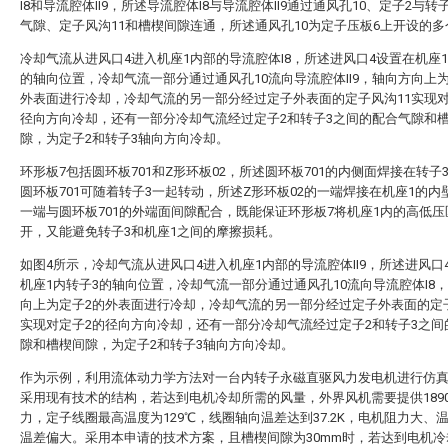
I8和导流腔体II9，所述导流腔体I8与导流腔体II9通过通风孔10、定子2与转
气隙、定子风沟11和槽楔间隙连通，所述通风孔10为定子压板6上开设的
冷却气流从进风口4进入机座1内部的导流腔体I8，所述进风口4设置在机座1
的轴向位置，冷却气流一部分通过通风孔10流向导流腔体II9，轴向方向上
外表面进行冷却，冷却气流的另一部分经过定子外表面的定子风沟11实现对
径向方向冷却，还有一部分冷却气流经过定子2和转子3之间的配合气隙和
隙，为定子2和转子3轴向方向冷却。
环形板7包括圆环板701和Z形环板02，所述圆环板701的内侧面焊接在转子
圆环板701可随着转子3一起转动，所述Z形环板02的一端焊接在机座1的内
一端与圆环板701的外端面间隙配合，既能保证环形板7将机座1内的高低压
开，又能避免转子3和机座1之间的摩擦损耗。
如图4所示，冷却气流从进风口4进入机座1内部的导流腔体II9，所述进风口
机座1内转子3的轴向位置，冷却气流一部分通过通风孔10流向导流腔体I8
向上为定子2的外表面进行冷却，冷却气流的另一部分经过定子外表面的定子
实现对定子2的径向方向冷却，还有一部分冷却气流经过定子2和转子3之间
隙和槽楔间隙，为定子2和转子3轴向方向冷却。
作为示例，利用流体动力学方法对一台内转子永磁直驱风力发电机进行仿
采用现有技术的结构，若达到电机冷却所需的风量，外界风机需要提供1890
力，定子线圈最高温度为129℃，线圈轴向温差达到37.2K，电机阻力大、
温差偏大。采用本申请的技术方案，且槽楔间隙为30mm时，若达到电机冷