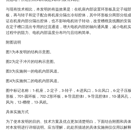
与现有技术相比，本发明的有益效果是：在机座内部设置环形板及定子端
板，再与转子和定子配合将机座分隔出冷却腔体，其中环形板分两部分组
证在机座内部分隔出腔体，也不影响电机转子转动，改变槽楔及线圈的安
在定子槽口流出专用的过流通道，增大电机内部的轴向通风量，减小电机
过程中的阻力、电机内部温度分布均匀且结构简单。
附图说明
图1为本发明的结构示意图。
图2为定子冲片的结构示意图。
图3为实施例一的电机内部风道。
图4为实施例二的电机内部风道。
图中标记名称：1-机座，2-定子，3-转子，4-进风口，5-出风口，6-定子压板
形板，701-圆环板，702-Z形环板，8-导流腔体I，9-导流腔体II，10-通风孔，
风沟，12-槽楔，13-风机。
具体实施方式
为了使本发明的目的、技术方案及优点更加清楚明白，下面结合附图和具
对本发明进行详细说明。应当理解，此处所描述的具体实施例仅仅用以解