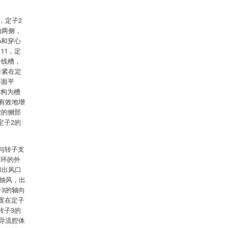
，定子2
的两侧，
6和穿心
11，定
子线槽，
卡紧在定
环面平
结构为槽
够有效地增
2的侧部
定子2的
与转子支
撑环的外
和出风口
外抽风，出
子3的轴向
置在定子
转子3的
成导流腔体