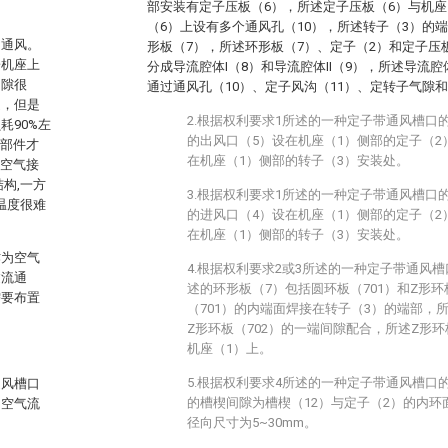
部安装有定子压板（6），所述定子压板（6）与机座
（6）上设有多个通风孔（10），所述转子（3）的
向通风。
形板（7），所述环形板（7）、定子（2）和定子压
子机座上
分成导流腔体I（8）和导流腔体II（9），所述导流腔体
间隙很
通过通风孔（10）、定子风沟（11）、定转子气隙
走，但是
2.根据权利要求1所述的一种定子带通风槽口
耗90%左
的出风口（5）设在机座（1）侧部的定子（2
个部件才
在机座（1）侧部的转子（3）安装处。
与空气接
构,一方
3.根据权利要求1所述的一种定子带通风槽口
温度很难
的进风口（4）设在机座（1）侧部的定子（2
在机座（1）侧部的转子（3）安装处。
作为空气
4.根据权利要求2或3所述的一种定子带通风
过流通
述的环形板（7）包括圆环板（701）和Z形环
需要布置
（701）的内端面焊接在转子（3）的端部，所
Z形环板（702）的一端间隙配合，所述Z形环
机座（1）上。
5.根据权利要求4所述的一种定子带通风槽口
通风槽口
的槽楔间隙为槽楔（12）与定子（2）的内
的空气流
径向尺寸为5~30mm。