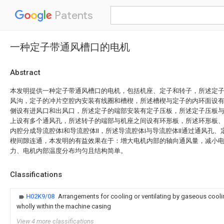
Patents
一种定子带通风槽口的电机
Abstract
本发明提供一种定子带通风槽口的电机，包括机座、定子和转子，所述定
风沟，定子的冲片空腔内安装有线圈和槽楔，所述槽楔与定子的内环面设
侧设有进风口和出风口，所述定子的端部安装有定子压板，所述定子压板
上设有多个通风孔，所述转子的端部与机座之间设有环形板，所述环形板
内腔分成导流腔体I和导流腔体II，所述导流腔体I与导流腔体II通过通风孔
楔间隙连通，本发明的有益效果在于：增大电机内部的轴向通风量，减小
力、电机内部温度分布均匀且结构简单。
Classifications
H02K9/08
Arrangements for cooling or ventilating by gaseous cool
wholly within the machine casing
View 4 more classifications