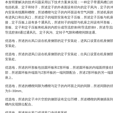
本发明要解决的技术问题采用以下技术方案来实现：一种定子带通风槽口
包括机座、定子和转子，所述定子的外表面设有径向的定子风沟，定子的
内安装有线圈和槽楔，所述槽楔与定子的内环面设有空气间隙，所述机座
有进风口和出风口，所述定子的端部安装有定子压板，所述定子压板与机
接，定子压板上设有多个通风孔，所述转子的端部与机座之间设有环形板
形板、定子和定子压板将机座的内腔分成导流腔体I和导流腔体II，所述导流
导流腔体II通过通风孔、定子风沟、定转子气隙和槽楔间隙连通。
优选地，所述的出风口设在机座侧部的定子安装处，进风口设置在机座侧
安装处。
优选地，所述的进风口设在机座侧部的定子安装处，出风口设置在机座侧
安装处。
优选地，所述的环形板包括圆环板和Z形环板，所述圆环板的内端面焊接在
部，所述圆环板外端面与Z形环板的一端间隙配合，所述Z形环板的另一端
座上。
优选地，所述的槽楔间隙为槽楔与定子的内环面之间的间隙，所述间隙的
为5~30mm。
优选地，所述的定子冲片空腔的侧部设有定位凹槽，所述槽楔的两侧插装
槽内实现限位配合。
优选地，所述的出风口或进风口内设有风机。