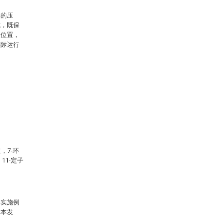
部的压
成，既保
装位置，
实际运行
，7-环
11-定子
体实施例
释本发