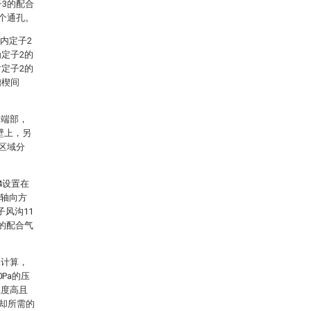
子3的配合
多个通孔。
内定子2
为定子2的
定子2的
槽楔间
3端部，
壁上，另
区域分
4设置在
，轴向方
风沟11
的配合气
真计算，
Pa的压
温度高且
却所需的