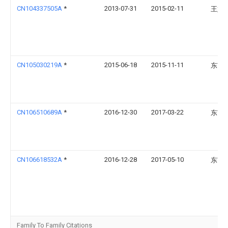
CN104337505A
*
2013-07-31
2015-02-11
王娟
CN105030219A
*
2015-06-18
2015-11-11
东南
CN106510689A
*
2016-12-30
2017-03-22
东南
CN106618532A
*
2016-12-28
2017-05-10
东南
Family To Family Citations