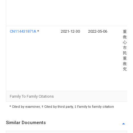
CN114431871A
*
2021-12-30
2022-05-06
重庆
救医
心(重
市第
民医
重庆
救医
究所)
Family To Family Citations
* Cited by examiner, † Cited by third party, ‡ Family to family citation
Similar Documents