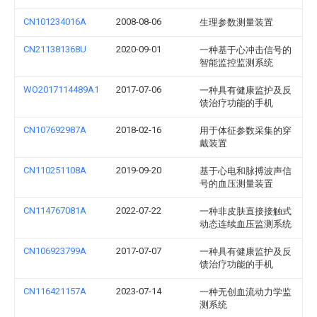
CN101234016A
2008-08-06
生理参数测量装置
CN211381368U
2020-09-01
一种基于心冲击信号的
智能监控监测系统
WO2017114489A1
2017-07-06
一种具有健康监护及反
馈治疗功能的手机
CN107692987A
2018-02-16
用于体征参数采集的穿
戴装置
CN110251108A
2019-09-20
基于心电和脉搏波声信
号的血压测量装置
CN114767081A
2022-07-22
一种非皮肤直接接触式
动态连续血压监测系统
CN106923799A
2017-07-07
一种具有健康监护及反
馈治疗功能的手机
CN116421157A
2023-07-14
一种无创血流动力学监
测系统