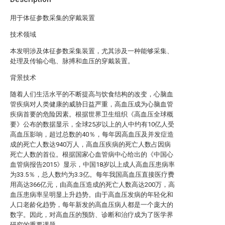
用于体征参数采集的穿戴装置
技术领域
本发明涉及体征参数采集装置，尤其涉及一种能够采集、
处理及传输心电、脉搏和血压的穿戴装置。
背景技术
随着人们生活水平的不断提高与饮食结构的改变，心脑血
管疾病对人类健康的威胁日益严重，高血压成为心脑血管
疾病首要的危险因素。根据世界卫生组织《高血压全球概
要》公布的数据显示，全球25岁以上的人中约有10亿人受
高血压影响，超过总数的40％，每年因高血压及并发症造
成的死亡人数达940万人，高血压疾病的死亡人数占因病
死亡人数的首位。根据国家心血管病中心给出的《中国心
血管病报告2015》显示，中国18岁以上成人高血压患病率
为33.5％，总人数约为3.3亿。每年我国高血压直接医疗费
用高达366亿元，由高血压造成的死亡人数高达200万，高
血压患病率呈明显上升趋势。由于高血压发病的年轻化和
人口老龄化趋势，每年新发的高血压病人都是一个庞大的
数字。因此，对高血压的预防、诊断和治疗成为了医学界
研究的重要课题。