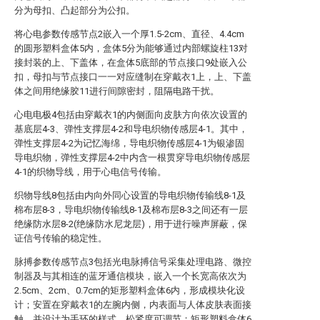
分为母扣、凸起部分为公扣。
将心电参数传感节点2嵌入一个厚1.5-2cm、直径、4.4cm
的圆形塑料盒体5内，盒体5分为能够通过内部螺旋柱13对
接封装的上、下盖体，在盒体5底部的节点接口9处嵌入公
扣，母扣与节点接口一一对应缝制在穿戴衣1上，上、下盖
体之间用绝缘胶11进行间隙密封，阻隔电路干扰。
心电电极4包括由穿戴衣1的内侧面向皮肤方向依次设置的
基底层4-3、弹性支撑层4-2和导电织物传感层4-1。其中，
弹性支撑层4-2为记忆海绵，导电织物传感层4-1为银渗固
导电织物，弹性支撑层4-2中内含一根贯穿导电织物传感层
4-1的织物导线，用于心电信号传输。
织物导线8包括由内向外同心设置的导电织物传输线8-1及
棉布层8-3，导电织物传输线8-1及棉布层8-3之间还有一层
绝缘防水层8-2(绝缘防水尼龙层)，用于进行噪声屏蔽，保
证信号传输的稳定性。
脉搏参数传感节点3包括光电脉搏信号采集处理电路、微控
制器及与其相连的蓝牙通信模块，嵌入一个长宽高依次为
2.5cm、2cm、0.7cm的矩形塑料盒体6内，形成模块化设
计；安置在穿戴衣1的左腕内侧，内表面与人体皮肤表面接
触，并设计为手环的样式，松紧度可调节；矩形塑料盒体6