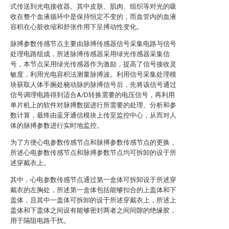
式传送到光电接收器。其中皮肤、肌肉、组织等对光的吸
收在整个血液循环中是保持恒定不变的，而血管内的血液
容积在心脏收缩和舒张作用下呈搏动性变化。
脉搏参数传感节点主要由脉搏传感器信号采集电路与信号
处理电路组成，所述脉搏传感器采用绿光传感器采集信
号，本节点采用绿光传感器作为激励，提高了信号接收灵
敏度，利用光电容积法测量脉搏波。利用信号采集处理模
块获取人体手腕处桡动脉的脉搏信号后，先将该信号通过
信号调理电路得到适合A/D转换需要的电压信号，再利用
单片机上的软件对脉搏数据进行所需要的处理、分析和参
数计算，最终由蓝牙通信模块上传至监控中心，从而对人
体的脉搏参数进行实时地监控。
为了方便心电参数传感节点和脉搏参数传感节点的更换，
所述心电参数传感节点和脉搏参数节点均可拆卸的设于所
述穿戴衣上。
其中，心电参数传感节点通过第一盒体可拆卸设于所述穿
戴衣的左胸处，所述第一盒体包括能够扣合的上盖体和下
盖体，且其中一盖体可拆卸的设于所述穿戴衣上，所述上
盖体和下盖体之间设有能够密封两者之间间隙的绝缘胶，
用于隔阻电路干扰。