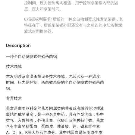
控制阀、压力控制阀均相连，用于控制杀菌锅内部的温
度、压力和杀菌时间。
8.根据权利要求1所述的一种全自动侧喷式炖煮杀菌锅，其
特征在于，所述杀菌锅外部还设有与之相连的冷却塔和螺
旋式封闭换热器。
Description
一种全自动侧喷式炖煮杀菌锅
技术领域
本发明涉及高温杀菌设备技术领域，尤其涉及一种温度、
时间、压力易控制、杀菌效果好的全自动侧喷式炖煮杀菌
锅。
背景技术
燕窝是由雨燕科金丝燕及同属类的唾液或者绒羽等混唾液
凝结而成的巢窝，是一种名贵中药，具有养阴润燥，补中
益气，入胃补脾，外伤止血、化痰止咳等独特疗效。燕窝
含有丰富的粘蛋白、蛋白质、唾液酸、钙、磷和维生素
A、D、E、K等天然营养成分。其中粘蛋白是细胞原生质、