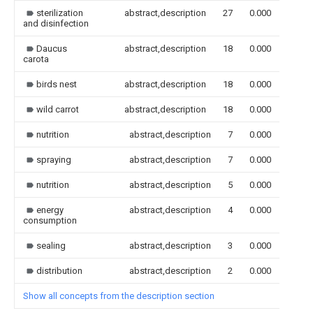
sterilization
abstract,description
27
0.000
and disinfection
Daucus
abstract,description
18
0.000
carota
birds nest
abstract,description
18
0.000
wild carrot
abstract,description
18
0.000
nutrition
abstract,description
7
0.000
spraying
abstract,description
7
0.000
nutrition
abstract,description
5
0.000
energy
abstract,description
4
0.000
consumption
sealing
abstract,description
3
0.000
distribution
abstract,description
2
0.000
Show all concepts from the description section