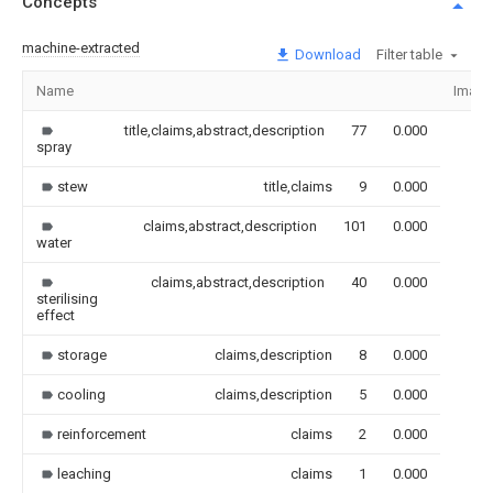
Concepts
machine-extracted
Download
Filter table
Name
Image
title,claims,abstract,description
77
0.000
spray
stew
title,claims
9
0.000
claims,abstract,description
101
0.000
water
claims,abstract,description
40
0.000
sterilising
effect
storage
claims,description
8
0.000
cooling
claims,description
5
0.000
reinforcement
claims
2
0.000
leaching
claims
1
0.000