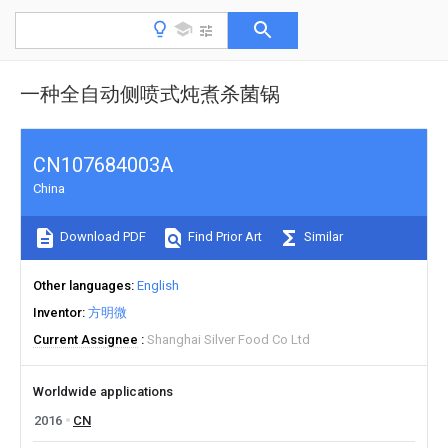
一种全自动侧喷式炖煮杀菌锅
CN107684003A
China
Download PDF
Find Prior Art
Similar
Other languages
English
Inventor
方明微
Current Assignee
Shanghai Silver Food Co Ltd
Worldwide applications
2016
CN