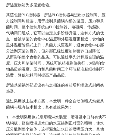
所述置物箱为多层置物箱。
其还包括PLC控制器，所述PLC控制器与进出水控制阀、压
力控制阀均相连，用于控制杀菌锅内部的温度、压力和杀
菌时间。整个控制系统由PLC控制器、电磁阀、传感器、
气动阀门组成，它可以自定义多阶梯升温，这种方式的优
点，使被杀菌的食物中心温度和外层温度更相近，食物的
里外温度阶梯式上升，杀菌方式更温和，避免食物中心部
分达到灭菌的目的，但外部已经过度加热营养口感降低，
从而影响整个食物的品质。可以通过事先计算最合理的温
度、压力和杀菌时间， 系统可以精准到位执行，对影响食
物品质的温度、压力和杀菌时间三个环节精准精细控制不
浪费，降低能耗同时提高产品品质。
所述杀菌锅外部还设有与之相连的冷却塔和螺旋式封闭换
热器。
通过采用以上技术方案，本发明一种全自动侧喷式炖煮杀
菌锅与现有技术相比，其有益效果为：
1、本发明采用侧式扇形喷淋水装置，喷淋进水口前有块不
锈钢板，挡住喷淋进水口的水直接到正对面的喷嘴，使水
压分散到整个箱体，这样避免进水口的喷嘴压力大、其他