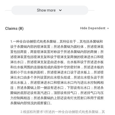
Show more
Claims
(8)
Hide Dependent
1.一种全自动侧喷式炖煮杀菌锅，其特征在于，其包括杀菌锅和
设于杀菌锅内部的喷淋装置；所述杀菌锅为圆柱体，所述喷淋装
置包括两套，两套喷淋装置对称设于所述杀菌锅内部的两侧；所
述喷淋装置包括喷淋支架和设于喷淋支架两侧的喷淋进水口和喷
淋出水口，所述喷淋支架是由进水板、出水板和设于所述进水板
和出水板周围的连接板组成的扇形中空的密封体，所述进水板的
面积小于出水板的面积，所述喷淋进水口设于进水板上，所述喷
淋出水口由多个并列设置的出水喷头组成，所述出水喷头设于所
述出水板上，所述喷淋进水口和喷淋出水口均与进出水控制阀相
连；所述杀菌锅上部一侧设有进水口，下部设有出水口；所述杀
菌锅的底部还设有蒸汽进口，顶部设有排气口，所述排气口与压
力控制阀相连；所述杀菌锅的上部还设有灯光照射口和用于观察
杀菌锅内部情况的观察窗口。
2.根据权利要求1所述的一种全自动侧喷式炖煮杀菌锅，其