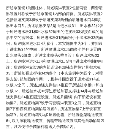
所述杀菌锅1为圆柱体，所述喷淋装置2包括两套，两套喷
淋装置对称设于所述杀菌锅1内部的两侧。所述喷淋装置2
包括喷淋支架3和设于喷淋支架3两侧的喷淋进水口4和喷
淋出水口5，所述喷淋支架3是由进水板31、出水板32和设
于所述进水板31和出水板32周围的连接板33焊接而成的扇
形中空的密封体，所述进水板31的面积小于出水板32的面
积，所述喷淋进水口4为多个，本实施例中为3个，并排设
于进水板31的中间，所述喷淋出水口5由多个并列设置的
出水喷头6组成，所述出水喷头6垂直设于所述出水板32
上，所述喷淋进水口4和喷淋出水口5均与进出水控制阀相
连；所述喷淋支架3的内部还设有加强支撑柱34和挡水板
35；所述加强支撑柱34为多个（本实施例中为四个，对喷
淋支架3起加固的作用），且并排固定设于进水板31与出
水板32之间，所述加强支撑柱34垂直于所述进水板31和出
水板32，所述挡水板35穿过所述加强支撑柱34并与所述加
强支撑柱34垂直固定设置。所述杀菌锅1内下部还设有置
物架7，所述置物架7设于两套喷淋装置3之间，所述置物
架7下部设有置物架输送装置8，所述置物架7上部设有置
物箱9，所述置物箱9为多层置物箱。所述置物架输送装置
8可以为滚轮输送装置、传输带输送装置或其他自动输送装
置，以方便待杀菌物料输送入杀菌锅1内。