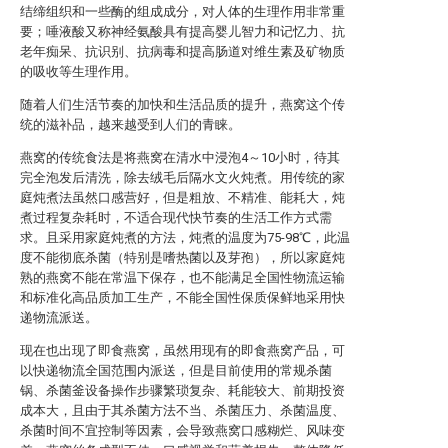
结缔组织和一些酶的组成成分，对人体的生理作用非常重
要；唾液酸又称神经氨酸具有提高婴儿智力和记忆力、抗
老年痴呆、抗识别、抗病毒和提高肠道对维生素及矿物质
的吸收等生理作用。
随着人们生活节奏的加快和生活品质的提升，燕窝这个传
统的滋补品，越来越受到人们的青睐。
燕窝的传统食法是将燕窝在清水中浸泡4～10小时，待其
完全泡发后清洗，除去绒毛后隔水文火炖煮。用传统的家
庭炖煮法虽然口感营好，但是粗放、不精准、能耗大，炖
煮过程复杂耗时，不适合现代快节奏的生活工作方式需
求。且采用家庭炖煮的方法，炖煮的温度为75-98℃，此温
度不能彻底杀菌（特别是嗜热菌以及芽孢），所以家庭炖
熟的燕窝不能在常温下保存，也不能满足全国性物流运输
和标准化高品质加工生产，不能全国性保质保鲜地采用快
递物流派送。
现在也出现了即食燕窝，虽然用现有的即食燕窝产品，可
以快递物流全国范围内派送，但是目前使用的常规杀菌
锅、杀菌釜设备操作步骤繁琐复杂、耗能较大、前期投资
成本大，且由于其杀菌方法不当、杀菌压力、杀菌温度、
杀菌时间不宜控制等因素，会导致燕窝口感糊烂、风味变