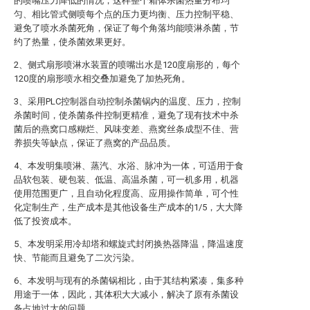
的喷嘴压力降低的情况，这样整个箱体杀菌热量分布均
匀、相比管式侧喷每个点的压力更均衡、压力控制平稳、
避免了喷水杀菌死角，保证了每个角落均能喷淋杀菌，节
约了热量，使杀菌效果更好。
2、侧式扇形喷淋水装置的喷嘴出水是120度扇形的，每个
120度的扇形喷水相交叠加避免了加热死角。
3、采用PLC控制器自动控制杀菌锅内的温度、压力，控制
杀菌时间，使杀菌条件控制更精准，避免了现有技术中杀
菌后的燕窝口感糊烂、风味变差、燕窝丝条成型不佳、营
养损失等缺点，保证了燕窝的产品品质。
4、本发明集喷淋、蒸汽、水浴、脉冲为一体，可适用于食
品软包装、硬包装、低温、高温杀菌，可一机多用，机器
使用范围更广，且自动化程度高、应用操作简单，可个性
化定制生产，生产成本是其他设备生产成本的1/5，大大降
低了投资成本。
5、本发明采用冷却塔和螺旋式封闭换热器降温，降温速度
快、节能而且避免了二次污染。
6、本发明与现有的杀菌锅相比，由于其结构紧凑，集多种
用途于一体，因此，其体积大大减小，解决了原有杀菌设
备占地过大的问题。