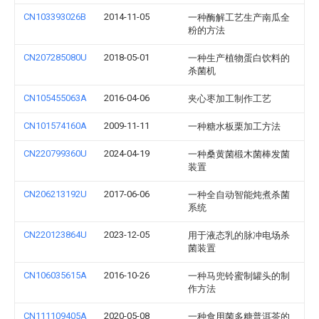
CN103393026B
2014-11-05
一种酶解工艺生产南瓜全
粉的方法
CN207285080U
2018-05-01
一种生产植物蛋白饮料的
杀菌机
CN105455063A
2016-04-06
夹心枣加工制作工艺
CN101574160A
2009-11-11
一种糖水板栗加工方法
CN220799360U
2024-04-19
一种桑黄菌椴木菌棒发菌
装置
CN206213192U
2017-06-06
一种全自动智能炖煮杀菌
系统
CN220123864U
2023-12-05
用于液态乳的脉冲电场杀
菌装置
CN106035615A
2016-10-26
一种马兜铃蜜制罐头的制
作方法
CN111109405A
2020-05-08
一种食用菌多糖普洱茶的