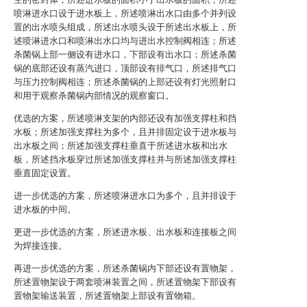
喷淋进水口设于进水板上，所述喷淋出水口由多个并列设
置的出水喷头组成，所述出水喷头设于所述出水板上，所
述喷淋进水口和喷淋出水口均与进出水控制阀相连；所述
杀菌锅上部一侧设有进水口，下部设有出水口；所述杀菌
锅的底部还设有蒸汽进口，顶部设有排气口，所述排气口
与压力控制阀相连；所述杀菌锅的上部还设有灯光照射口
和用于观察杀菌锅内部情况的观察窗口。
优选的方案，所述喷淋支架的内部还设有加强支撑柱和挡
水板；所述加强支撑柱为多个，且并排固定设于进水板与
出水板之间；所述加强支撑柱垂直于所述进水板和出水
板，所述挡水板穿过所述加强支撑柱并与所述加强支撑柱
垂直固定设置。
进一步优选的方案，所述喷淋进水口为多个，且并排设于
进水板的中间。
更进一步优选的方案，所述进水板、出水板和连接板之间
为焊接连接。
再进一步优选的方案，所述杀菌锅内下部还设有置物架，
所述置物架设于两套喷淋装置之间，所述置物架下部设有
置物架输送装置，所述置物架上部设有置物箱。