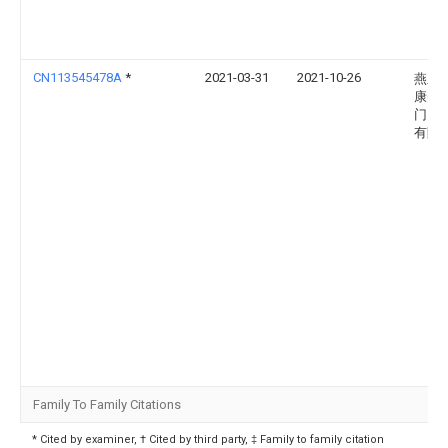
CN113545478A
*
2021-03-31
2021-10-26
燕之
康美
门）
有限
Family To Family Citations
* Cited by examiner, † Cited by third party, ‡ Family to family citation