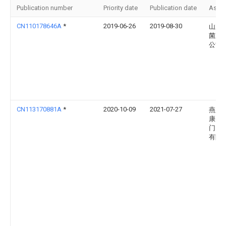
Publication number
Priority date
Publication date
Assi
CN110178646A
*
2019-06-26
2019-08-30
山东
菌业
公司
CN113170881A
*
2020-10-09
2021-07-27
燕之
康美
门）
有限