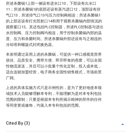
所述杀菌锅1上部一侧设有进水口10，下部设有出水口
11；所述杀菌锅1的底部还设有蒸汽进口12，顶部设有排
气口13，所述排气口13与压力控制阀相连；所述杀菌锅1
的上部还设有灯光照射口14和用于观察杀菌锅内部情况的
观察窗口15。其还包括PLC控制器，所述PLC控制器与进出
水控制阀、压力控制阀均相连，用于控制杀菌锅内部的温
度、压力和杀菌时间。所述杀菌锅外部还设有与之相连的
冷却塔和螺旋式封闭换热器。
本发明通过采用上述的杀菌锅，可提供一种口感视觉营养
俱佳、品质安全、携带方便、即开即食的燕窝，可以全国
性物流派送，并且可以小批量个性化定制，投入成本低，
适合连锁加盟经营，电子商务全国性销售模式，市场前景
广阔。
上述的具体实施方式只是示例性的，是为了更好地使本领
域技术人员能够理解本专利，不能理解为是对本专利包括
范围的限制；只要是根据本专利所揭示精神的所作的任何
等同变更或修饰，均落入本专利包括的范围。
Cited By (3)