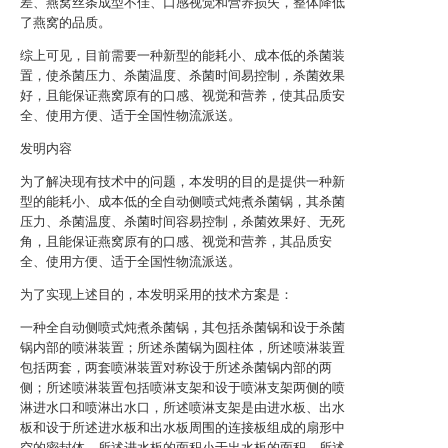
差、燕窝丝条成型不佳、口感视觉和营养损失，整体降低
了燕窝的品质。
综上可见，目前需要一种新型的能耗小、成本低的杀菌装
置，使杀菌压力、杀菌温度、杀菌时间易控制，杀菌效果
好，且能保证燕窝原有的口感、视觉和营养，使其品质安
全、使用方便、适于全国性物流派送。
发明内容
为了解决现有技术中的问题，本发明的目的是提供一种新
型的能耗小、成本低的全自动侧喷式炖煮杀菌锅，其杀菌
压力、杀菌温度、杀菌时间容易控制，杀菌效果好、无死
角，且能保证燕窝原有的口感、视觉和营养，其品质安
全、使用方便、适于全国性物流派送。
为了实现上述目的，本发明采用的技术方案是：
一种全自动侧喷式炖煮杀菌锅，其包括杀菌锅和设于杀菌
锅内部的喷淋装置；所述杀菌锅为圆柱体，所述喷淋装置
包括两套，两套喷淋装置对称设于所述杀菌锅内部的两
侧；所述喷淋装置包括喷淋支架和设于喷淋支架两侧的喷
淋进水口和喷淋出水口，所述喷淋支架是由进水板、出水
板和设于所述进水板和出水板周围的连接板组成的扇形中
空的密封体，所述进水板的面积小于出水板的面积，所述