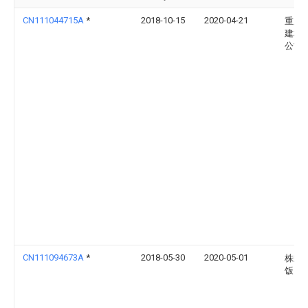
CN111044715A
*
2018-10-15
2020-04-21
重庆
建材
公司
CN111094673A
*
2018-05-30
2020-05-01
株式
饭田