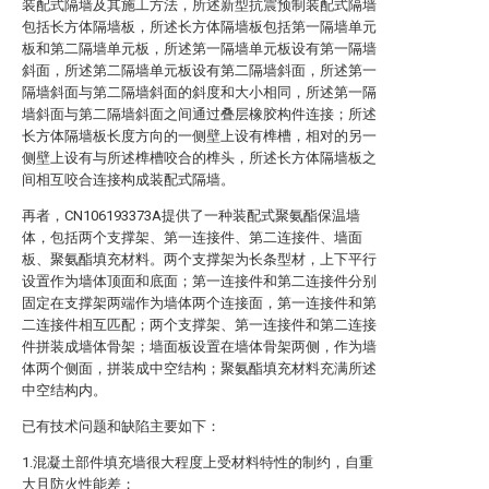
装配式隔墙及其施工方法，所述新型抗震预制装配式隔墙
包括长方体隔墙板，所述长方体隔墙板包括第一隔墙单元
板和第二隔墙单元板，所述第一隔墙单元板设有第一隔墙
斜面，所述第二隔墙单元板设有第二隔墙斜面，所述第一
隔墙斜面与第二隔墙斜面的斜度和大小相同，所述第一隔
墙斜面与第二隔墙斜面之间通过叠层橡胶构件连接；所述
长方体隔墙板长度方向的一侧壁上设有榫槽，相对的另一
侧壁上设有与所述榫槽咬合的榫头，所述长方体隔墙板之
间相互咬合连接构成装配式隔墙。
再者，CN106193373A提供了一种装配式聚氨酯保温墙
体，包括两个支撑架、第一连接件、第二连接件、墙面
板、聚氨酯填充材料。两个支撑架为长条型材，上下平行
设置作为墙体顶面和底面；第一连接件和第二连接件分别
固定在支撑架两端作为墙体两个连接面，第一连接件和第
二连接件相互匹配；两个支撑架、第一连接件和第二连接
件拼装成墙体骨架；墙面板设置在墙体骨架两侧，作为墙
体两个侧面，拼装成中空结构；聚氨酯填充材料充满所述
中空结构内。
已有技术问题和缺陷主要如下：
1.混凝土部件填充墙很大程度上受材料特性的制约，自重
大且防火性能差；