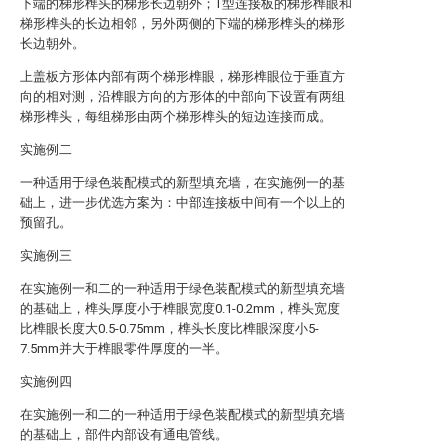
下端的梯形榫头的梯形长边朝外；T型连接板的梯形榫眼和
梯形榫头的长边相邻，另外两侧的下端的梯形榫头的梯形
长边朝外。
上盖板方形体内部有两个梯形榫眼，梯形榫眼位于垂直方
向的相对测，沿榫眼方向的方形体的中部向下设置有两组
梯形榫头，每组梯形由两个梯形榫头的短边连接而成。
实施例二
一种适用于绿色装配模式的新型填充墙，在实施例一的基
础上，进一步优选方案为：中部连接板中间有一个以上的
预留孔。
实施例三
在实施例一和二的一种适用于绿色装配模式的新型填充墙
的基础上，榫头厚度小于榫眼宽度0.1-0.2mm，榫头宽度
比榫眼长度大0.5-0.75mm，榫头长度比榫眼深度小5-
7.5mm并大于榫眼零件厚度的一半。
实施例四
在实施例一和二的一种适用于绿色装配模式的新型填充墙
的基础上，部件内部设有通电管线。