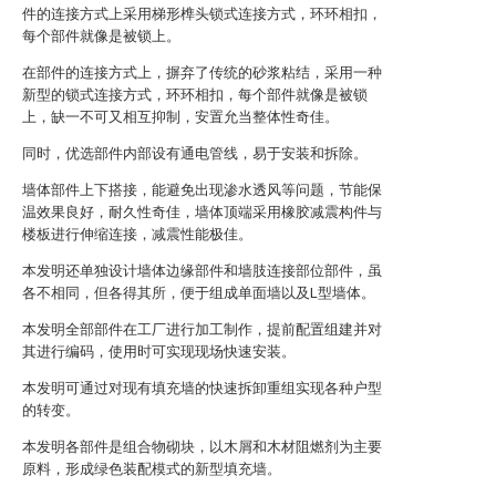
件的连接方式上采用梯形榫头锁式连接方式，环环相扣，
每个部件就像是被锁上。
在部件的连接方式上，摒弃了传统的砂浆粘结，采用一种
新型的锁式连接方式，环环相扣，每个部件就像是被锁
上，缺一不可又相互抑制，安置允当整体性奇佳。
同时，优选部件内部设有通电管线，易于安装和拆除。
墙体部件上下搭接，能避免出现渗水透风等问题，节能保
温效果良好，耐久性奇佳，墙体顶端采用橡胶减震构件与
楼板进行伸缩连接，减震性能极佳。
本发明还单独设计墙体边缘部件和墙肢连接部位部件，虽
各不相同，但各得其所，便于组成单面墙以及L型墙体。
本发明全部部件在工厂进行加工制作，提前配置组建并对
其进行编码，使用时可实现现场快速安装。
本发明可通过对现有填充墙的快速拆卸重组实现各种户型
的转变。
本发明各部件是组合物砌块，以木屑和木材阻燃剂为主要
原料，形成绿色装配模式的新型填充墙。