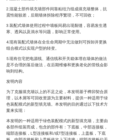
2.混凝土部件填充墙部件间靠粘结力组成填充墙整体，抗
震性能较差，后期墙体拆除程序繁琐，不可回收；
3.装配式墙体使用过程中墙板间易出现裂缝，容易发生透
寒、透风以及淌水等问题，影响正常使用。
4.现有装配式墙体在全生命周期中无法做到可拆卸并更换
组合模式以实现户型的转变。
5.现有住宅把电源线、通信线和开关箱体埋在墙体的做法
是不合理的落后做法，在后期维修和更换老化的管线会影
响到结构。
发明内容
为了克服填充墙以上的不足之处，本发明基于榫卯契合原
理，以木屑等可回收资源为主要材料，提供一种适用于绿
色装配模式的新型填充墙。本发明的目的通过以下技术方
案来实现：
本发明的一种适用于绿色装配模式的新型填充墙，主要由
各部件组装而成，包含的部件有：下底板，中部连接板，
端部连接板，L型连接板和/或T型连接板，上盖板，下底
板，中部连接板和上盖板依次上下连接；端部连接板位于