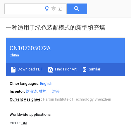
一种适用于绿色装配模式的新型填充墙
CN107605072A
China
Download PDF
Find Prior Art
Similar
Other languages
English
Inventor
刘海涛
林坤
于洪涛
Current Assignee
Harbin Institute of Technology Shenzhen
Worldwide applications
2017
CN