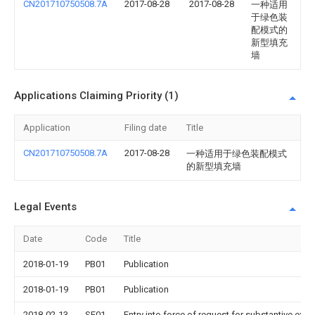
CN201710750508.7A
2017-08-28
2017-08-28
一种适用
于绿色装
配模式的
新型填充
墙
Applications Claiming Priority (1)
Application
Filing date
Title
CN201710750508.7A
2017-08-28
一种适用于绿色装配模式
的新型填充墙
Legal Events
Date
Code
Title
2018-01-19
PB01
Publication
2018-01-19
PB01
Publication
2018-02-13
SE01
Entry into force of request for substantive exa