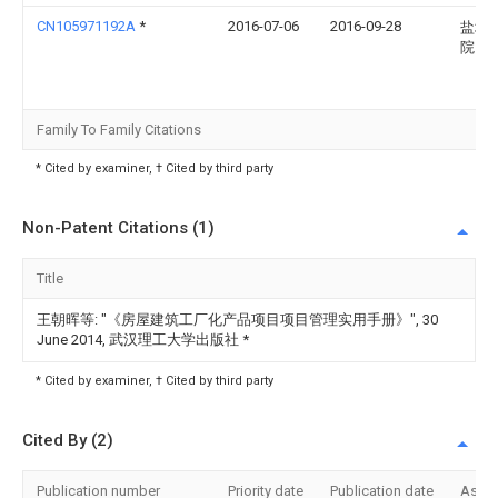
CN105971192A
*
2016-07-06
2016-09-28
盐城
院
Family To Family Citations
* Cited by examiner, † Cited by third party
Non-Patent Citations (1)
Title
王朝晖等: "《房屋建筑工厂化产品项目项目管理实用手册》", 30
June 2014, 武汉理工大学出版社
*
* Cited by examiner, † Cited by third party
Cited By (2)
Publication number
Priority date
Publication date
Assi