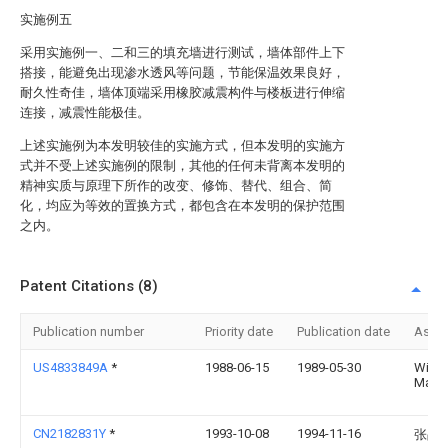
实施例五
采用实施例一、二和三的填充墙进行测试，墙体部件上下
搭接，能避免出现渗水透风等问题，节能保温效果良好，
耐久性奇佳，墙体顶端采用橡胶减震构件与楼板进行伸缩
连接，减震性能极佳。
上述实施例为本发明较佳的实施方式，但本发明的实施方
式并不受上述实施例的限制，其他的任何未背离本发明的
精神实质与原理下所作的改变、修饰、替代、组合、简
化，均应为等效的置换方式，都包含在本发明的保护范围
之内。
Patent Citations (8)
Publication number
Priority date
Publication date
Assi
US4833849A
*
1988-06-15
1989-05-30
Willi
Mark 
CN2182831Y
*
1993-10-08
1994-11-16
张晶