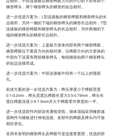
边相邻，中部连接板沿梯形榫眼方向的中心的下部有两个
梯形榫头，两个梯形榫头的梯形的短边相邻。
进一步优选方案为：L型连接板的梯形榫眼和梯形榫头的长
边相邻，另外一侧的下端的梯形榫头的梯形长边朝外；T型
连接板的梯形榫眼和梯形榫头的长边相邻，另外两侧的下
端的梯形榫头的梯形长边朝外。
进一步优选方案为：上盖板方形体内部有两个梯形榫眼，
梯形榫眼位于垂直方向的相对测，沿榫眼方向的方形体的
中部向下设置有两组梯形榫头，每组梯形由两个梯形榫头
的短边连接而成。
进一步优选方案为：中部连接板中间有一个以上的预留
孔。
前述方案的进一步优选方案为：榫头厚度小于榫眼宽度
0.1-0.2mm，榫头宽度比榫眼长度大0.5-0.75mm，榫头长
度比榫眼深度小5-7.5mm并大于榫眼零件厚度的一半。
进一步优选部件内部设有通电管线，墙体顶端采用橡胶减
震构件与楼板进行伸缩连接。各部件的榫眼及榫头均可做
相应变化。
采用本发明的梯形榫头及榫眼可使连接更紧密，优选的部