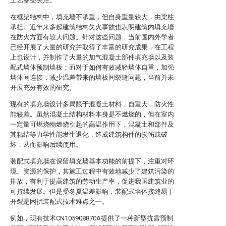
工艺备受关注。
在框架结构中，填充墙不承重，但自身重量较大，由梁柱
承担。近年来多起建筑结构失火事故也表明建筑内填充墙
在防火方面有较大问题。针对这些问题，当前国内外学者
已经开展了大量的研究并取得了丰富的研究成果，在工程
上也设计，并制作了大量的加气混凝土部件填充墙以及装
配式墙体预制墙板；而对于如何有效减轻墙体自重，加强
墙体间连接，减少温差带来的墙板间裂缝问题，当前并未
开展充分有效的研究。
现有的填充墙设计多局限于混凝土材料，自重大，防火性
能较差。虽然混凝土结构材料本身是不燃烧的，但在室内
一定量可燃烧物燃烧引起的高温作用下，混凝土和部件及
其粘结等力学性能发生退化，造成建筑构件的损伤或破
坏，从而影响后续使用。
装配式填充墙在保留填充墙基本功能的前提下，注重对环
境、资源的保护，其施工过程中有效地减少了建筑污染的
排放，有利于提高建筑的劳动生产率，促进我国建筑业的
可持续发展。但是受冬夏温差影响，装配式墙体接缝易于
开裂是困扰装配式技术难点之一。
例如，现有技术CN105908870A提供了一种新型抗震预制