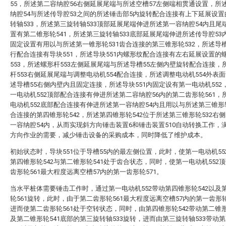
55，所述第二容纳腔56右侧延展尾端与所述空槽57左侧端相贯通设置，所
纳腔54与所述传导腔53之间的所述锤击部5内旋转配合连接有上下延展设
转轴533，所述第三旋转轴533顶部延展尾端伸进所述第一容纳腔54内且尾
置有第二锥形轮541，所述第三旋转轴533底部延展尾端伸进所述传导腔53
固定设置有用以与所述第一锥形轮531齿合连接的第三锥形轮532，所述导槽
行配合连接有导块551，所述导块551内螺形纹配合连接有左右延展设置的
553，所述螺形杆553左侧延展尾端与所述导槽55左侧内壁旋转配合连接，
杆553右侧延展尾端与调整电动机554配合连接，所述调整电动机554外表
述导槽55右侧内壁内且固定连接，所述导块551内固定设有第一电动机552
一电动机552顶部配合连接有伸进所述第二容纳腔56内的第二齿形轮561，
电动机552底部配合连接有伸进所述第一容纳腔54内且用以与所述第三锥形轮
合连接的第四锥形轮542，所述第四锥形轮542位于所述第三锥形轮532右
一容纳腔54内，从而实现斜方向锤击装置6和锤击装置510自动转换工作，
方向作业的需要，减少锤击设备的采购成本，同时降低了维护成本。
初始状态时，导块551位于导槽55内的最左侧位置，此时，使第一电动机55
第四锥形轮542与第二锥形轮541处于齿合状态，同时，使第一电动机552
齿形轮561最大程度远离空槽57内的第一齿形轮571。
当水平桩体需要锤击工作时，通过第一电动机552带动第四锥形轮542以及
轮561旋转，此时，由于第二齿形轮561最大程度远离空槽57内的第一齿形轮
进而使第二齿形轮561处于空转状态，同时，由第四锥形轮542带动第二锥形
及第二锥形轮541底部的第三旋转轴533旋转，进而由第三旋转轴533带动