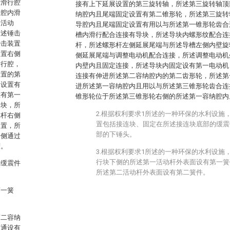
一滑行腔
接有上下延展设置的第三旋转轴，所述第三旋转轴顶
行腔内滑
纳腔内且尾端固定设置有第二锥形轮，所述第三旋转
一活动
导腔内且尾端固定设置有用以与所述第一锥形轮齿合
所述锤击
槽内滑行配合连接有导块，所述导块内螺形纹配合连
锤击装置
杆，所述螺形杆左侧延展尾端与所述导槽左侧内壁旋
装置右侧
侧延展尾端与调整电动机配合连接，所述调整电动机
滑行腔，
内壁内且固定连接，所述导块内固定设有第一电动机
设置的第
连接有伸进所述第二容纳腔内的第二齿形轮，所述第
定设置有
进所述第一容纳腔内且用以与所述第三锥形轮齿合连
置有第一
锥形轮位于所述第三锥形轮右侧的所述第一容纳腔内
行块，所
2.根据权利要求1所述的一种环保的水利设施
动杆右侧
置包括接连块、固定在所述接连块底部的缓震
装置，所
部的下锤头。
一侧通过
槽。
3.根据权利要求1所述的一种环保的水利设施
行块下侧的所述第一活动杆外表面设有第一簧
的缓震件
所述第二活动杆外表面设有第二簧件。
第一簧
第二容纳
贯通设有