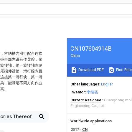
CN107604914B
槽，容纳槽内滑行配合连接
China
的锤击部内设有传导腔，传
一旋转轴，第一旋转轴左侧
Download PDF
Find Prior
展尾端伸进第一滑行腔内且
合连接第一滑行块，第一滑
污染，能满足不同方向作业
Other languages
English
标高。
Inventor
李继杨
Current Assignee
Guangdong mois
Engineering Co., Ltd.
sories Thereof
Worldwide applications
2017
CN