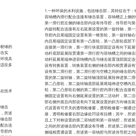
1.一种环保的水利设施，包括锤击部，其特征在于
容纳槽内滑行配合连接有锤击装置，容纳槽正上侧的
第一滑行腔左侧的锤击部内设有传导腔，传导腔与第
内旋转配合连接有左右延展设置的第一旋转轴，第一
导腔内且尾端固定设置有第一锥形轮，第一旋转轴右
内且尾端固定设置有第一凸形轮，第一凸形轮底部下
种桩锤的
连接第一滑行块，第一滑行块底部固定设有向下延展
锤击实
动杆底部延展段贯通第一滑行腔与容纳槽之间的锤击
对环境具
动杆延展尾端伸进容纳槽内且与锤击装置顶部固定连
能适应多
设有转换装置，转换装置右侧的锤击部内相贯通设有
设有第二滑行腔，第二滑行腔与空槽之间的锤击部内
置的第二旋转轴，第二旋转轴顶部延展段伸进第二滑
第二凸形轮，第二旋转轴底部延展尾端伸进空槽内且
轮，第二凸形轮右侧的第二滑行腔内滑行配合连接有
现在技术
侧固定设置有向右侧延展设置的第二活动杆，第二活
部右侧外面且内部设有向下延展设置的斜方向锤击装
括锤击
式设置有可开关的透明检修窗，透明检修窗一侧通过
置，所述
接，透明检修窗右部边缘处凹设有拉槽；其中，所述
述锤击部
且上下对称设置的第二容纳腔和第一容纳腔，所述第
转配合连
之间的所述锤击部内贯通设有导槽，所述第二容纳腔
传导腔内
侧端相贯通设置，所述第一容纳腔与所述传导腔之间