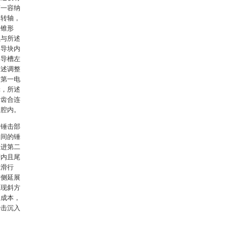
第一容纳
旋转轴，
二锥形
以与所述
述导块内
述导槽左
所述调整
有第一电
轮，所述
轮齿合连
纳腔内。
的锤击部
之间的锤
伸进第二
槽内且尾
二滑行
右侧延展
实现斜方
购成本，
锤击沉入