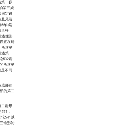
述第一容
置的第三旋
端固定设
内且尾端
55内滑
螺形杆
所述螺形
面设置在所
，所述第
所述第一
532齿
侧的所述第
满足不同
2底部的
顶部的第二
第二齿形
571，
轮541以
第三锥形轮