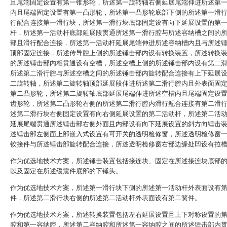
且尾端固定设置有第一锥形轮，所述第一旋转轴右侧延展尾端伸进所述第
内且尾端固定设置有第一凸形轮，所述第一凸形轮底部下侧的所述第一滑
行配合连接第一滑行块，所述第一滑行块底部固定设有向下延展设置的第
杆，所述第一活动杆底部延展段贯通所述第一滑行腔与所述容纳槽之间的
部且滑行配合连接，所述第一活动杆延展尾端伸进所述容纳槽内且与所述
顶部固定连接，所述传导腔上侧的所述锤击部内设有转换装置，所述转换
的所述锤击部内相贯通设有空槽，所述空槽上侧的所述锤击部内设有第二
所述第二滑行腔与所述空槽之间的所述锤击部内旋转配合连接有上下延展
二旋转轴，所述第二旋转轴顶部延展段伸进所述第二滑行腔内且外表面固
第二凸形轮，所述第二旋转轴底部延展尾端伸进所述空槽内且尾端固定设
齿形轮，所述第二凸形轮右侧的所述第二滑行腔内滑行配合连接有第二滑
述第二滑行块右侧固定设置有向右侧延展设置的第二活动杆，所述第二活
延展尾端贯通所述锤击部右侧外面且内部设有向下延展设置的斜方向锤击
述锤击部左侧面上部嵌入式设置有可开关的透明检修窗，所述透明检修窗
铰接件与所述锤击部旋转配合连接，所述透明检修窗右部边缘处凹设有拉
作为优选地技术方案，所述锤击装置包括接连块、固定在所述接连块底部
以及固定在所述缓震件底部的下锤头。
作为优选地技术方案，所述第一滑行块下侧的所述第一活动杆外表面设有
件，所述第二滑行块右侧的所述第二活动杆外表面设有第二簧件。
作为优选地技术方案，所述转换装置包括左右延展设置且上下对称设置的
腔和第一容纳腔，所述第二容纳腔和所述第一容纳腔之间的所述锤击部内