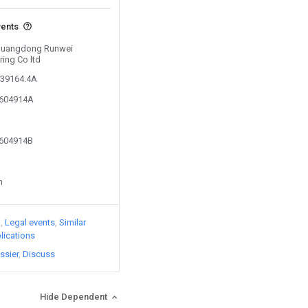
vents
y Guangdong Runwei
ring Co ltd
939164.4A
7604914A
7604914B
n
)
Legal events
Similar
lications
ssier
Discuss
Hide Dependent