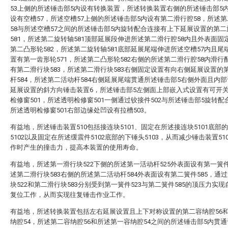
53上侧的所述锤击部5内设有转换装置，所述转换装置右侧的所述锤击部5
设有空槽57，所述空槽57上侧的所述锤击部5内设有第二滑行腔58，所述
58与所述空槽57之间的所述锤击部5内旋转配合连接有上下延展设置的第二
581，所述第二旋转轴581顶部延展段伸进所述第二滑行腔58内且外表面固
第二凸形轮582，所述第二旋转轴581底部延展尾端伸进所述空槽57内且尾
置有第一齿形轮571，所述第二凸形轮582右侧的所述第二滑行腔58内滑行
有第二滑行块583，所述第二滑行块583右侧固定设置有向右侧延展设置的
杆584，所述第二活动杆584右侧延展尾端贯通所述锤击部5右侧外面且内
延展设置的斜方向锤击装置6，所述锤击部5左侧面上部嵌入式设置有可开
检修窗501，所述透明检修窗501一侧通过铰接件502与所述锤击部5旋转配
所述透明检修窗501右部边缘处凹设有拉槽503。
有益地，所述锤击装置510包括接连块5101、固定在所述接连块5101底部
5102以及固定在所述缓震件5102底部的下锤头5103，从而减少锤击装置51
作时产生的撞击力，提高本装置的使用寿命。
有益地，所述第一滑行块522下侧的所述第一活动杆525外表面设有第一簧件
述第二滑行块583右侧的所述第二活动杆584外表面设有第二簧件585，通
块522和第二滑行块583分别受到第一簧件523与第二簧件585的顶压力实
复位工作，从而实现往复锤击作业工作。
有益地，所述转换装置包括左右延展设置且上下对称设置的第二容纳腔56
纳腔54，所述第二容纳腔56和所述第一容纳腔54之间的所述锤击部5内贯