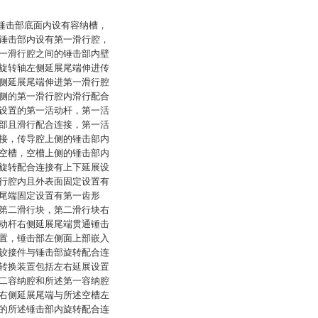
：锤击部底面内设有容纳槽，
锤击部内设有第一滑行腔，
一滑行腔之间的锤击部内壁
旋转轴左侧延展尾端伸进传
侧延展尾端伸进第一滑行腔
侧的第一滑行腔内滑行配合
设置的第一活动杆，第一活
部且滑行配合连接，第一活
接，传导腔上侧的锤击部内
空槽，空槽上侧的锤击部内
旋转配合连接有上下延展设
行腔内且外表面固定设置有
尾端固定设置有第一齿形
第二滑行块，第二滑行块右
动杆右侧延展尾端贯通锤击
置，锤击部左侧面上部嵌入
铰接件与锤击部旋转配合连
转换装置包括左右延展设置
二容纳腔和所述第一容纳腔
右侧延展尾端与所述空槽左
的所述锤击部内旋转配合连