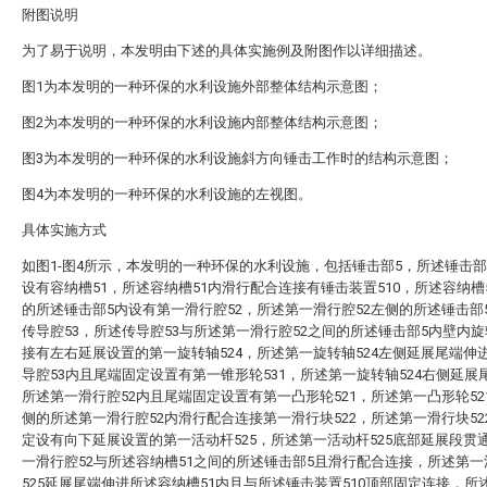
附图说明
为了易于说明，本发明由下述的具体实施例及附图作以详细描述。
图1为本发明的一种环保的水利设施外部整体结构示意图；
图2为本发明的一种环保的水利设施内部整体结构示意图；
图3为本发明的一种环保的水利设施斜方向锤击工作时的结构示意图；
图4为本发明的一种环保的水利设施的左视图。
具体实施方式
如图1-图4所示，本发明的一种环保的水利设施，包括锤击部5，所述锤击部
设有容纳槽51，所述容纳槽51内滑行配合连接有锤击装置510，所述容纳槽
的所述锤击部5内设有第一滑行腔52，所述第一滑行腔52左侧的所述锤击部
传导腔53，所述传导腔53与所述第一滑行腔52之间的所述锤击部5内壁内
接有左右延展设置的第一旋转轴524，所述第一旋转轴524左侧延展尾端伸
导腔53内且尾端固定设置有第一锥形轮531，所述第一旋转轴524右侧延展
所述第一滑行腔52内且尾端固定设置有第一凸形轮521，所述第一凸形轮52
侧的所述第一滑行腔52内滑行配合连接第一滑行块522，所述第一滑行块52
定设有向下延展设置的第一活动杆525，所述第一活动杆525底部延展段贯
一滑行腔52与所述容纳槽51之间的所述锤击部5且滑行配合连接，所述第一
525延展尾端伸进所述容纳槽51内且与所述锤击装置510顶部固定连接，所