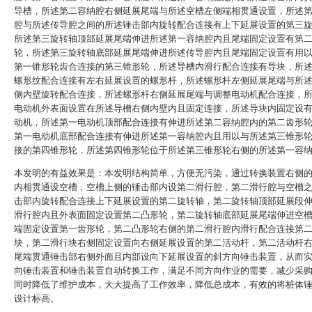
导槽，所述第二容纳腔右侧延展尾端与所述空槽左侧端相贯通设置，所述
腔与所述传导腔之间的所述锤击部内旋转配合连接有上下延展设置的第三
所述第三旋转轴顶部延展尾端伸进所述第一容纳腔内且尾端固定设置有第
轮，所述第三旋转轴底部延展尾端伸进所述传导腔内且尾端固定设置有用
第一锥形轮齿合连接的第三锥形轮，所述导槽内滑行配合连接有导块，所
螺形纹配合连接有左右延展设置的螺形杆，所述螺形杆左侧延展尾端与所
侧内壁旋转配合连接，所述螺形杆右侧延展尾端与调整电动机配合连接，
电动机外表面设置在所述导槽右侧内壁内且固定连接，所述导块内固定设
动机，所述第一电动机顶部配合连接有伸进所述第二容纳腔内的第二齿形
第一电动机底部配合连接有伸进所述第一容纳腔内且用以与所述第三锥形
接的第四锥形轮，所述第四锥形轮位于所述第三锥形轮右侧的所述第一容
本发明的有益效果是：本发明结构简单，方便无污染，通过转换装置右侧
内相贯通设空槽，空槽上侧的锤击部内设第二滑行腔，第二滑行腔与空槽
击部内旋转配合连接上下延展设置的第二旋转轴，第二旋转轴顶部延展段
滑行腔内且外表面固定设置第二凸形轮，第二旋转轴底部延展尾端伸进空
端固定设置第一齿形轮，第二凸形轮右侧的第二滑行腔内滑行配合连接第
块，第二滑行块右侧固定设置向右侧延展设置的第二活动杆，第二活动杆
尾端贯通锤击部右侧外面且内部设向下延展设置的斜方向锤击装置，从而
向锤击装置和锤击装置自动转换工作，满足不同方向作业的需要，减少采
同时降低了维护成本，大大提高了工作效率，降低总成本，有效的将桩体
设计标高。