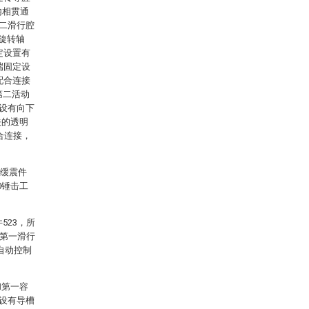
内相贯通
第二滑行腔
旋转轴
定设置有
端固定设
配合连接
第二活动
部设有向下
关的透明
合连接，
的缓震件
0锤击工
523，所
过第一滑行
现自动控制
和第一容
通设有导槽