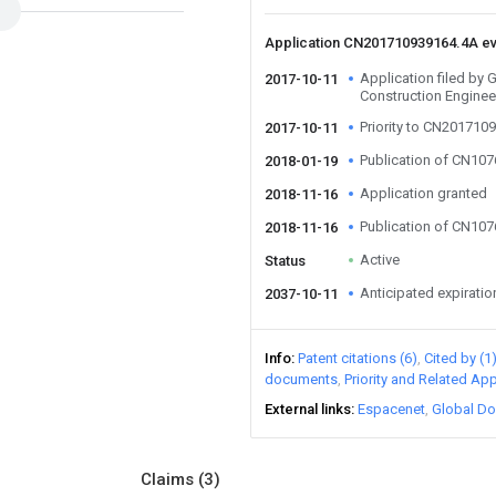
Application CN201710939164.4A e
Application filed b
2017-10-11
Construction Enginee
Priority to CN201710
2017-10-11
Publication of CN10
2018-01-19
Application granted
2018-11-16
Publication of CN10
2018-11-16
Active
Status
Anticipated expiratio
2037-10-11
Info
Patent citations (6)
Cited by (1
documents
Priority and Related App
External links
Espacenet
Global Do
Claims
(3)