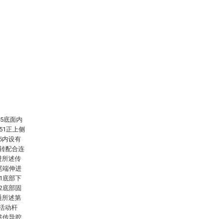
5底面内
51正上侧
5内设有
旋转配合连
进所述传
尾端伸进
1底部下
2底部固
通所述第
活动杆
述传导腔