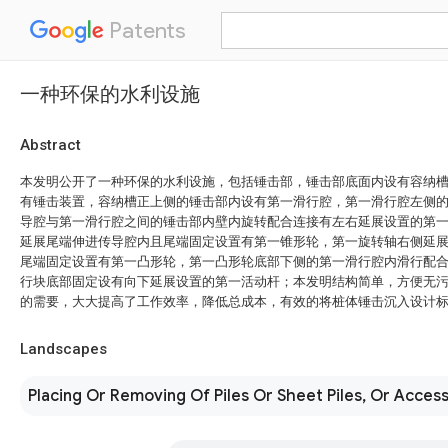
Patents
一种环保的水利设施
Abstract
本发明公开了一种环保的水利设施，包括锤击部，锤击部底面内设有容纳
有锤击装置，容纳槽正上侧的锤击部内设有第一滑行腔，第一滑行腔左侧
导腔与第一滑行腔之间的锤击部内壁内旋转配合连接有左右延展设置的第
延展尾端伸进传导腔内且尾端固定设置有第一锥形轮，第一旋转轴右侧延
尾端固定设置有第一凸形轮，第一凸形轮底部下侧的第一滑行腔内滑行配
行块底部固定设有向下延展设置的第一活动杆；本发明结构简单，方便无
的需要，大大提高了工作效率，降低总成本，有效的将桩体锤击沉入设计
Landscapes
Placing Or Removing Of Piles Or Sheet Piles, Or Acces