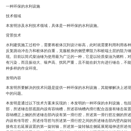
一种环保的水利设施
技术领域
本发明涉及水利技术领域，具体是一种环保的水利设施。
背景技术
水利建筑施工过程中，需要将桩体沉到设计标高，此时就需要利用利用各
反复跳动冲击力和桩体的自重，克服桩身的侧壁摩阻力和桩端土层的阻力
现。目前以筒式柴油锤为使用最为广泛的一种，它是以轻质柴油为燃料，
有污染，而且振动大、噪声高、扰民严重，且不能在斜方向进行锤击，不
种多样的作业环境。
发明内容
本发明所要解决的技术问题是提供一种环保的水利设施，其能够解决上述
中的问题。
本发明是通过以下技术方案来实现的：本发明的一种环保的水利设施，包
部，所述锤击部底面内设有容纳槽，所述容纳槽内滑行配合连接有锤击装
容纳槽正上侧的所述锤击部内设有第一滑行腔，所述第一滑行腔左侧的所
内设有传导腔，所述传导腔与所述第一滑行腔之间的所述锤击部内壁内旋
接有左右延展设置的第一旋转轴，所述第一旋转轴左侧延展尾端伸进所述