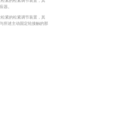
丝松紧的松紧调节装置，其
应器。
丝松紧的松紧调节装置，其
与所述主动固定轮接触的那