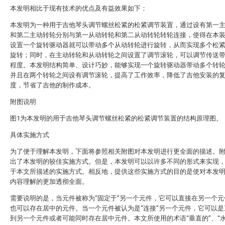
本发明相比于现有技术的优点及有益效果如下：
本发明为一种用于吉他琴头调节螺丝松紧的松紧调节装置，通过设有第一
和第二主动转轮分别与第一从动转轮和第二从动转轮转轮连接，使得在本
设置一个旋转驱动器就可以带动多个从动转轮进行旋转，从而实现多个松
旋转；同时，在主动转轮和从动转轮之间设置了调节滚轮，可以调节传送
程度。本发明结构简单、设计巧妙，能够实现一个旋转驱动器带动多个转
并且在两个转轮之间设有调节滚轮，提高了工作效率，降低了吉他安装的
度，节省了吉他的制作成本。
附图说明
图1为本发明的用于吉他琴头调节螺丝松紧的松紧调节装置的结构原理图。
具体实施方式
为了便于理解本发明，下面将参照相关附图对本发明进行更全面的描述。
出了本发明的较佳实施方式。但是，本发明可以以许多不同的形式来实现
于本文所描述的实施方式。相反地，提供这些实施方式的目的是使对本发
内容理解的更加透彻全面。
需要说明的是，当元件被称为“固定于”另一个元件，它可以直接在另一个元
也可以存在居中的元件。当一个元件被认为是“连接”另一个元件，它可以是
到另一个元件或者可能同时存在居中元件。本文所使用的术语“垂直的”、“水