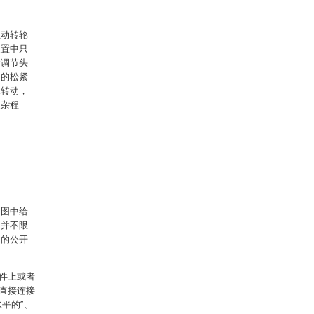
主动转轮
装置中只
紧调节头
带的松紧
轮转动，
复杂程
附图中给
，并不限
明的公开
件上或者
直接连接
平的”、