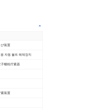
よび装置
템용 자동 볼트 해체장치
定子螺栓拧紧器
拧紧装置