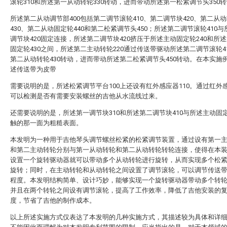
滚轮310和所述第一从动转轮330转动，进而带动所述第一松紧调节头350
所述第二从动调节部400包括第二调节滚轮410、第二调节块420、第二从
430、第二从动固定轮440和第二松紧调节头450；所述第二调节滚轮410
调节块420固定连接，所述第二调节块420挤压于所述主动固定轮240和所
固定轮430之间，所述第二主动转轮220通过传送带驱动所述第二调节滚轮4
第二从动转轮430转动，进而带动所述第二松紧调节头450转动。在本实施
述传送带为皮带
需要说明的是，所述松紧调节平台100上还设有红外感应器110。通过红外感
可以检测是否有需要安装螺丝的吉他从水流线过来。
还需要说明的是，所述第一调节块310和所述第二调节块410与所述主动固定
触的那一面为粗糙表面。
本发明为一种用于吉他琴头调节螺丝松紧的松紧调节装置，通过设有第一
和第二主动转轮分别与第一从动转轮和第二从动转轮转轮连接，使得在本
设置一个旋转驱动器就可以带动多个从动转轮进行旋转，从而实现多个松
旋转；同时，在主动转轮和从动转轮之间设置了调节滚轮，可以调节传送
程度。本发明结构简单、设计巧妙，能够实现一个旋转驱动器带动多个转
并且在两个转轮之间设有调节滚轮，提高了工作效率，降低了吉他安装的
度，节省了吉他的制作成本。
以上所述实施方式仅表达了本发明的几种实施方式，其描述较为具体和详