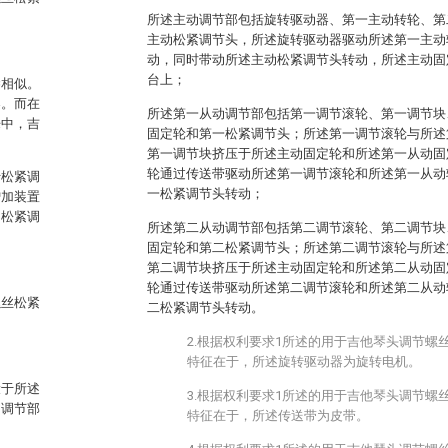
所述主动调节部包括旋转驱动器、第一主动转轮、第
主动松紧调节头，所述旋转驱动器驱动所述第一主动
动，同时带动所述主动松紧调节头转动，所述主动固
台上；
琴相似。
器。而在
所述第一从动调节部包括第一调节滚轮、第一调节块
乐中，吉
固定轮和第一松紧调节头；所述第一调节滚轮与所述
第一调节块挤压于所述主动固定轮和所述第一从动固
轮通过传送带驱动所述第一调节滚轮和所述第一从动
行松紧调
一松紧调节头转动；
增加装置
的松紧调
所述第二从动调节部包括第二调节滚轮、第二调节块
固定轮和第二松紧调节头；所述第二调节滚轮与所述
第二调节块挤压于所述主动固定轮和所述第二从动固
轮通过传送带驱动所述第二调节滚轮和所述第二从动
螺丝松紧
二松紧调节头转动。
2.根据权利要求1所述的用于吉他琴头调节螺
特征在于，所述旋转驱动器为旋转电机。
设于所述
3.根据权利要求1所述的用于吉他琴头调节螺
动调节部
特征在于，所述传送带为皮带。