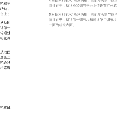
4.根据权利要求1所述的用于吉他琴头调节螺
定轮和主
特征在于，所述松紧调节平台上还设有红外感
轮转动，
平台上；
5.根据权利要求1所述的用于吉他琴头调节螺
特征在于，所述第一调节块和所述第二调节块
一从动固
一面为粗糙表面。
所述第一
转轮通过
一松紧调
二从动固
所述第二
转轮通过
二松紧调
定轮接触