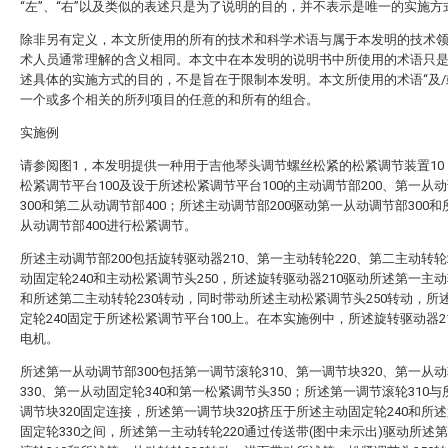
“左”、“右”以及类似的表述只是为了说明的目的，并不表示是唯一的实施方
除非另有定义，本文所使用的所有的技术和科学术语与属于本发明的技术
术人员通常理解的含义相同。本文中在本发明的说明书中所使用的术语只
述具体的实施方式的目的，不是旨在于限制本发明。本文所使用的术语“及/
一个或多个相关的所列项目的任意的和所有的组合。
实施例
请参阅图1，本发明提供一种用于吉他琴头调节螺丝松紧的松紧调节装置10
松紧调节平台100及设于所述松紧调节平台100的主动调节部200、第一从
300和第二从动调节部400；所述主动调节部200驱动第一从动调节部300
从动调节部400进行松紧调节。
所述主动调节部200包括旋转驱动器210、第一主动转轮220、第二主动转轮
动固定轮240和主动松紧调节头250，所述旋转驱动器210驱动所述第一主动
和所述第二主动转轮230转动，同时带动所述主动松紧调节头250转动，所
定轮240固定于所述松紧调节平台100上。在本实施例中，所述旋转驱动器2
电机。
所述第一从动调节部300包括第一调节滚轮310、第一调节块320、第一从
330、第一从动固定轮340和第一松紧调节头350；所述第一调节滚轮310
调节块320固定连接，所述第一调节块320挤压于所述主动固定轮240和所
固定轮330之间，所述第一主动转轮220通过传送带(图中未示出)驱动所述