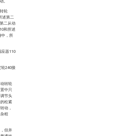
转动。
动转轮
与所述第二
述第二从动
10和所述
例中，所
应器110
轮240接
主动转轮
装置中只
紧调节头
带的松紧
轮转动，
复杂程
细，但并