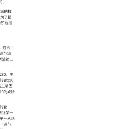
式。
领域的技
是为了描
或”包括
，包括：
动调节部
和所述第二
230、主
转轮220
述主动固
10为旋转
动转轮
与所述第一
述第一从动
第一调节