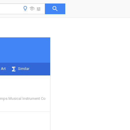
 Art
Similar
mps Musical Instrument Co