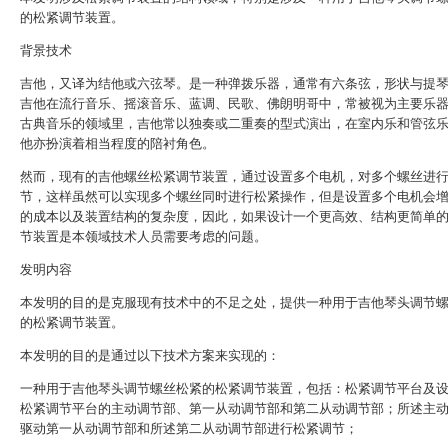
的松紧调节装置。
背景技术
吉他，又译为结他或六弦琴。是一种弹拨乐器，通常有六条弦，形状与提
吉他在流行音乐、摇滚音乐、蓝调、民歌、佛朗明哥中，常被视为主要乐
古典音乐的领域里，吉他常以独奏或二重奏的型式演出，在室内乐和管弦
他亦扮演着相当程度的陪衬角色。
然而，现有的吉他螺丝松紧调节装置，通过设置多个电机，对多个螺丝进
节，这样虽然可以实现多个螺丝同时进行松紧操作，但是设置多个电机会
的成本以及装置结构的复杂度，因此，如果设计一个更高效、结构更简单
节装置是本领域技术人员需要考虑的问题。
发明内容
本发明的目的是克服现有技术中的不足之处，提供一种用于吉他琴头调节
的松紧调节装置。
本发明的目的是通过以下技术方案来实现的：
一种用于吉他琴头调节螺丝松紧的松紧调节装置，包括：松紧调节平台及
松紧调节平台的主动调节部、第一从动调节部和第二从动调节部；所述主
驱动第一从动调节部和所述第二从动调节部进行松紧调节；