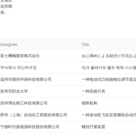
的普通技
，这些都
为准。
Assignee
Title
富士機械製造株式会社
ねじ締めによる組付け方法お
주식회사 덕신하우징
데크 플레이트 볼트 해체 시스
温州市骐邦环保科技有限公司
一种电动式凸轮轴相位调节器
苏州市职业大学
一种高效拧具
苏州博众精工科技有限公司
锁附机构
昂华（上海）自动化工程股份有限公司
一种发动机飞轮安装螺栓自动
宁德时代新能源科技股份有限公司
螺丝拧紧装置