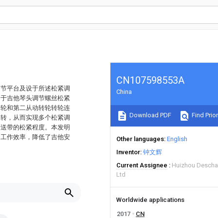
CN107598553A
调节平台及设于所述松紧调
China
用于吉他琴头调节螺丝松紧
转轮和第二从动转轮转轮连
Download PDF
Find Prior
旋转，从而实现多个松紧调
传送带的松紧程度。本发明
了工作效率，降低了吉他安
Other languages
English
Inventor
钟文辉
Current Assignee
Huizhou Descha
Ltd
Worldwide applications
2017
CN