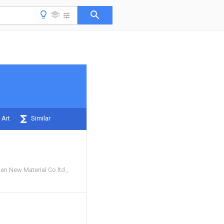
 Art
Similar
n New Material Co ltd