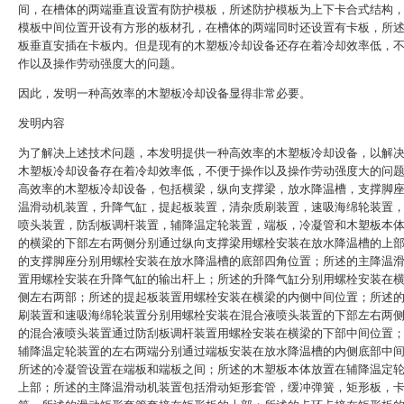
间，在槽体的两端垂直设置有防护模板，所述防护模板为上下卡合式结构
模板中间位置开设有方形的板材孔，在槽体的两端同时还设置有卡板，所
板垂直安插在卡板内。但是现有的木塑板冷却设备还存在着冷却效率低，
作以及操作劳动强度大的问题。
因此，发明一种高效率的木塑板冷却设备显得非常必要。
发明内容
为了解决上述技术问题，本发明提供一种高效率的木塑板冷却设备，以解
木塑板冷却设备存在着冷却效率低，不便于操作以及操作劳动强度大的问
高效率的木塑板冷却设备，包括横梁，纵向支撑梁，放水降温槽，支撑脚
温滑动机装置，升降气缸，提起板装置，清杂质刷装置，速吸海绵轮装置
喷头装置，防刮板调杆装置，辅降温定轮装置，端板，冷凝管和木塑板本
的横梁的下部左右两侧分别通过纵向支撑梁用螺栓安装在放水降温槽的上
的支撑脚座分别用螺栓安装在放水降温槽的底部四角位置；所述的主降温
置用螺栓安装在升降气缸的输出杆上；所述的升降气缸分别用螺栓安装在
侧左右两部；所述的提起板装置用螺栓安装在横梁的内侧中间位置；所述
刷装置和速吸海绵轮装置分别用螺栓安装在混合液喷头装置的下部左右两
的混合液喷头装置通过防刮板调杆装置用螺栓安装在横梁的下部中间位置
辅降温定轮装置的左右两端分别通过端板安装在放水降温槽的内侧底部中
所述的冷凝管设置在端板和端板之间；所述的木塑板本体放置在辅降温定
上部；所述的主降温滑动机装置包括滑动矩形套管，缓冲弹簧，矩形板，