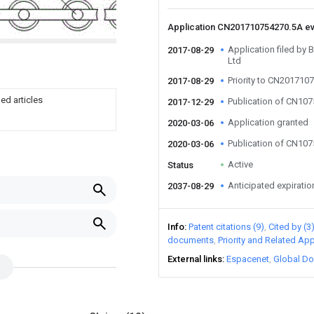
Application CN201710754270.5A e
Application filed b
2017-08-29
Ltd
Priority to CN201710
2017-08-29
ed articles
Publication of CN10
2017-12-29
Application granted
2020-03-06
Publication of CN10
2020-03-06
Active
Status
Anticipated expiratio
2037-08-29
Info
Patent citations (9)
Cited by (3
documents
Priority and Related App
External links
Espacenet
Global Do