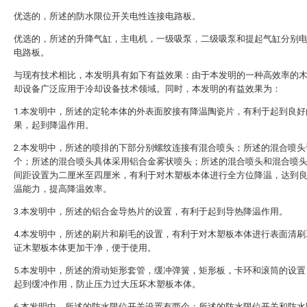
优选的，所述的防水限位开关电性连接电路板。
优选的，所述的升降气缸，主电机，一级吸泵，二级吸泵和提起气缸分别
电路板。
与现有技术相比，本发明具有如下有益效果：由于本发明的一种高效率的
却设备广泛应用于冷却设备技术领域。同时，本发明的有益效果为：
1.本发明中，所述的定轮本体的外表面胶接有降温陶瓷片，有利于起到良好
果，起到降温作用。
2.本发明中，所述的喷排的下部分别螺纹连接有混合喷头；所述的混合喷头
个；所述的混合喷头具体采用铝合金雾状喷头；所述的混合喷头和混合喷
间距设置为二厘米至四厘米，有利于对木塑板本体进行全方位降温，达到
温能力，提高降温效率。
3.本发明中，所述的铝合金导热片的设置，有利于起到导热降温作用。
4.本发明中，所述的刷片和刷毛的设置，有利于对木塑板本体进行表面清刷
证木塑板本体更加干净，便于使用。
5.本发明中，所述的滑动矩形套管，缓冲弹簧，矩形板，卡环和滚筒的设置
起到缓冲作用，防止压力过大压坏木塑板本体。
6.本发明中，所述的防水限位开关设置有两个；所述的防水限位开关和防水