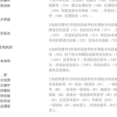
下部中间位置；所述的一级吸泵（103）管路
的外侧中
级吸泵（103）通过金属软管（108）连通喷
接滑动矩
（104）管路连接冷却液箱（102）；所述的
管（108）连通喷排（105）。
热片焊接
5.如权利要求1所述的高效率的木塑板冷却设
降温定轮装置（12）包括定轮本体（121），
板安装在
（123），所述的定轮本体（121）和定轮本
米的距离通过轮轴（122）安装在对接板（12
主电机的
6.如权利要求4所述的高效率的木塑板冷却设
排（105）的下部分别螺纹连接有混合喷头（1
（1051）设置有多个；所述的混合喷头（10
轮本体和
头；所述的混合喷头（1051）和混合喷头（1
。
厘米至四厘米。
泵，喷
7.如权利要求1所述的高效率的木塑板冷却设
箱分别用
杂质刷装置（8）包括一级滚轮（81），一级
的左侧中
管（83），所述的一级滚轮（81）轴接在一
喷排螺纹
级板（82）插接在一级连接矩形套管（83）
旋转挂板
（81）还设置有刷片（811）和刷毛（812）
属软管连
一级滚轮（81）的外壁上；所述的刷毛（812
管连通喷
壁上。