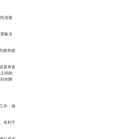
电性连接
木塑板冷
的散热效
设置有多
头之间的
良好的降
工作，保
，有利于
限位开关