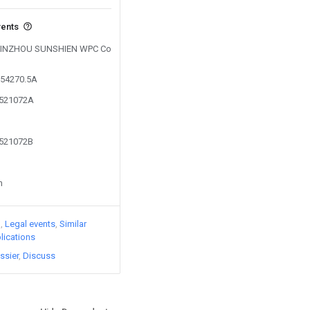
vents
y BINZHOU SUNSHIEN WPC Co
754270.5A
7521072A
7521072B
n
)
Legal events
Similar
lications
ssier
Discuss