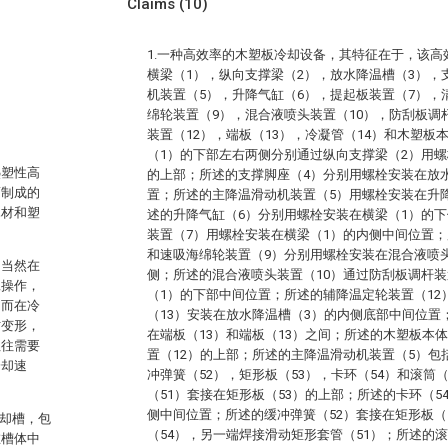
Claims
(10)
1.一种高效率的木塑板冷却设备，其特征在于，该
横梁（1），纵向支撑梁（2），放水降温槽（3），
机装置（5），升降气缸（6），提起板装置（7），
绵轮装置（9），混合液喷头装置（10），防刮板调
装置（12），端板（13），冷凝管（14）和木塑板
（1）的下部左右两侧分别通过纵向支撑梁（2）用螺
热塑性高
的上部；所述的支撑脚座（4）分别用螺栓安装在放
而制成的
置；所述的主降温滑动机装置（5）用螺栓安装在升
木材和塑
述的升降气缸（6）分别用螺栓安装在横梁（1）的
装置（7）用螺栓安装在横梁（1）的内侧中间位置；
和速吸海绵轮装置（9）分别用螺栓安装在混合液喷头
，当然在
侧；所述的混合液喷头装置（10）通过防刮板调杆装
工操作，
（1）的下部中间位置；所述的辅降温定轮装置（12
，而在冷
（13）安装在放水降温槽（3）的内侧底部中间位置
材变形，
在端板（13）和端板（13）之间；所述的木塑板本
往往需要
置（12）的上部；所述的主降温滑动机装置（5）包
冷却速
冲弹簧（52），矩形板（53），卡环（54）和滚筒
（51）套接在矩形板（53）的上部；所述的卡环（5
侧中间位置；所述的缓冲弹簧（52）套接在矩形板（
冷却槽，包
（54），另一端焊接滑动矩形套管（51）；所述的滚
在槽体中