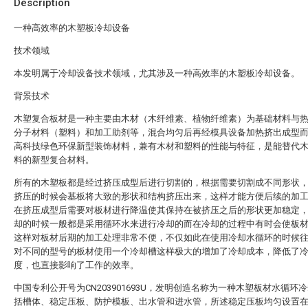
Description
一种高效率的木塑板冷却设备
技术领域
本发明属于冷却设备技术领域，尤其涉及一种高效率的木塑板冷却设备。
背景技术
木塑复合板材是一种主要由木材（木纤维素、植物纤维素）为基础材料与
分子材料（塑料）和加工助剂等，混合均匀后再经模具设备加热挤出成型
高科技绿色环保新型装饰材料，兼有木材和塑料的性能与特征，是能替代
料的新型复合材料。
所有的木塑板都是经过挤压成型后进行切割的，根据需要切割成不同形状
挤压的时候会基板将大致的形状和结构挤压出来，这样才能方便后续的加
在挤压成型后需要对板材进行降温使其保持在被挤压之后的形状更加稳定
却的时候一般都是采用循环水来进行冷却的而在冷却的过程中有时会使板
这样对板材后期的加工处理非常不便，不仅如此在使用冷却水循环的时候
对不同的型号的板材使用一个冷却槽这样极大的增加了冷却成本，降低了
度，也直接影响了工作的效率。
中国专利公开号为CN203901693U，发明创造名称为一种木塑板材水循环
括槽体、稳定压板、防护模板、出水管和进水管，所述稳定压板均匀设置