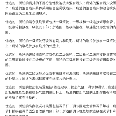
优选的，所述的喷排的下部分别螺纹连接有混合喷头；所述的混合喷头设
个；所述的混合喷头具体采用铝合金雾状喷头；所述的混合喷头和混合喷
间距设置为二厘米至四厘米。
优选的，所述的清杂质刷装置包括一级滚轮，一级板和一级连接矩形套管
一级滚轮轴接在一级板的下部；所述的一级板插接在一级连接矩形套管的
部。
优选的，所述的一级滚轮还设置有刷片和刷毛，所述的刷片胶接在一级滚
上；所述的刷毛胶接在刷片的外壁上。
优选的，所述的速吸海绵轮装置包括二级滚轮，二级板和二级连接矩形套
的二级滚轮轴接在二级板的下部；所述的二级板插接在二级连接矩形套管
部。
优选的，所述的二级滚轮还设置有橡胶片和海绵层，所述的橡胶片胶接在
的外壁上；所述的海绵层胶接在橡胶片的外壁上。
优选的，所述的提起板装置包括L型提起板，提起气缸，滑块和滑轨，所述
起板用螺栓安装在提起气缸的输出杆上；所述的提起气缸的上部焊接有滑
的滑块卡接在滑轨内。
优选的，所述的防刮板调杆装置包括调节杆，调节固定套管和调节螺栓，
节杆插接在调节固定套管的内侧下部；所述的调节螺栓螺纹连接在调节杆