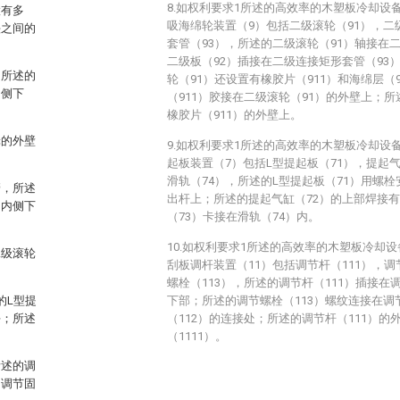
8.如权利要求1所述的高效率的木塑板冷却设
置有多
吸海绵轮装置（9）包括二级滚轮（91），二
头之间的
套管（93），所述的二级滚轮（91）轴接在
二级板（92）插接在二级连接矩形套管（93
，所述的
轮（91）还设置有橡胶片（911）和海绵层（
内侧下
（911）胶接在二级滚轮（91）的外壁上；所
橡胶片（911）的外壁上。
轮的外壁
9.如权利要求1所述的高效率的木塑板冷却设
起板装置（7）包括L型提起板（71），提起气
滑轨（74），所述的L型提起板（71）用螺栓
管，所述
出杆上；所述的提起气缸（72）的上部焊接有
的内侧下
（73）卡接在滑轨（74）内。
10.如权利要求1所述的高效率的木塑板冷却
二级滚轮
刮板调杆装置（11）包括调节杆（111），调
螺栓（113），所述的调节杆（111）插接在
的L型提
下部；所述的调节螺栓（113）螺纹连接在调
块；所述
（112）的连接处；所述的调节杆（111）
（1111）。
所述的调
和调节固