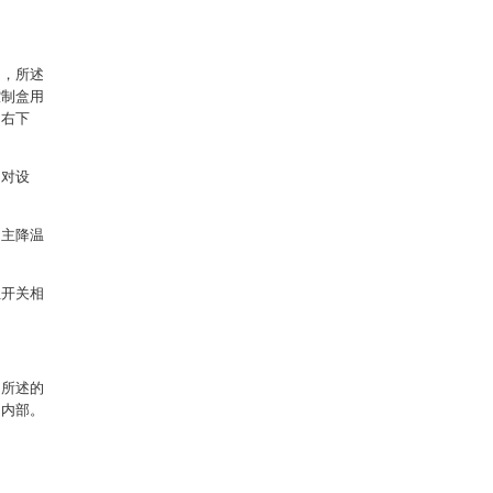
门，所述
控制盒用
的右下
相对设
和主降温
位开关相
，所述的
的内部。