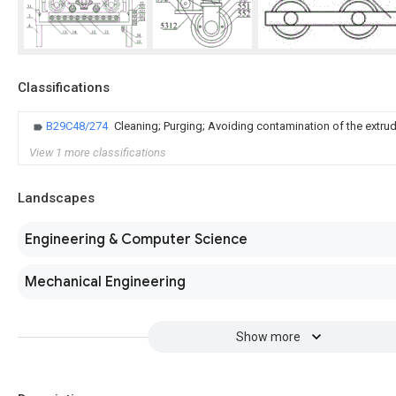
Classifications
B29C48/274
Cleaning; Purging; Avoiding contamination of the extrud
View 1 more classifications
Landscapes
Engineering & Computer Science
Mechanical Engineering
Show more