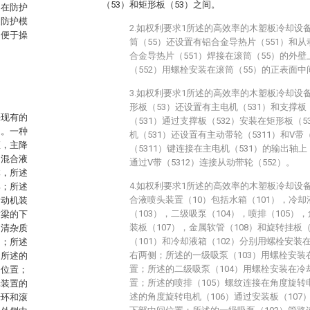
（53）和矩形板（53）之间。
，在防护
述防护模
2.如权利要求1所述的高效率的木塑板冷却设
不便于操
筒（55）还设置有铝合金导热片（551）和从
合金导热片（551）焊接在滚筒（55）的外
（552）用螺栓安装在滚筒（55）的正表面中
3.如权利要求1所述的高效率的木塑板冷却设
形板（53）还设置有主电机（531）和支撑板
决现有的
（531）通过支撑板（532）安装在矩形板（
题。一种
机（531）还设置有主动带轮（5311）和V带
座，主降
（5311）键连接在主电机（531）的输出轴上
，混合液
通过V带（5312）连接从动带轮（552）。
体，所述
4.如权利要求1所述的高效率的木塑板冷却设
部；所述
合液喷头装置（10）包括水箱（101），冷却
滑动机装
（103），二级吸泵（104），喷排（105）
横梁的下
装板（107），金属软管（108）和旋转挂板
的清杂质
（101）和冷却液箱（102）分别用螺栓安装
侧；所述
右两侧；所述的一级吸泵（103）用螺栓安装
；所述的
置；所述的二级吸泵（104）用螺栓安装在冷
间位置；
置；所述的喷排（105）螺纹连接在角度旋转
轮装置的
述的角度旋转电机（106）通过安装板（107
卡环和滚