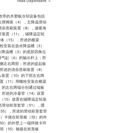
Hide Dependent
高效率的木塑板冷却设备包括
支撑脚座（4），主降温滑动
清杂质刷装置（8），速吸海
杆装置（11），辅降温定轮
本体（15），所述的横梁
栓安装在放水降温槽（3）
水降温槽（3）的底部四角位
降气缸（6）的输出杆上；所
下侧左右两部；所述的提起板
所述的清杂质刷装置（8）
装置（10）的下部左右两
置（11）用螺栓安装在横梁
）的左右两端分别通过端板
；所述的冷凝管（14）设置
体（15）放置在辅降温定轮装
括滑动矩形套管（51），缓
（55），所述的滑动矩形套管
4）卡接在矩形板（53）的外
53）的外壁上一端焊接卡环
筒（55）轴接在矩形板