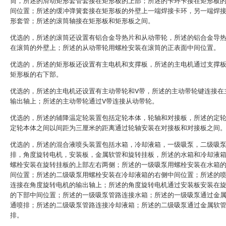
筒，所述的滑动矩形套管套接在矩形板的上部；所述的卡环卡接在矩形板
间位置；所述的缓冲弹簧套接在矩形板的外壁上一端焊接卡环，另一端焊
形套管；所述的滚筒轴接在矩形板和矩形板之间。
优选的，所述的滚筒还设置有铝合金导热片和从动带轮，所述的铝合金导
在滚筒的外壁上；所述的从动带轮用螺栓安装在滚筒的正表面中间位置。
优选的，所述的矩形板还设置有主电机和支撑板，所述的主电机通过支撑
矩形板的右下部。
优选的，所述的主电机还设置有主动带轮和V带，所述的主动带轮键连接在
输出轴上；所述的主动带轮通过V带连接从动带轮。
优选的，所述的辅降温定轮装置包括定轮本体，轮轴和对接板，所述的定
定轮本体之间以间距为三厘米的距离通过轮轴安装在对接板和对接板之间
优选的，所述的混合液喷头装置包括水箱，冷却液箱，一级吸泵，二级吸
排，角度旋转电机，安装板，金属软管和旋转挂板，所述的水箱和冷却液
螺栓安装在旋转挂板的上部左右两侧；所述的一级吸泵用螺栓安装在水箱
间位置；所述的二级吸泵用螺栓安装在冷却液箱的右侧中间位置；所述的
连接在角度旋转电机的输出轴上；所述的角度旋转电机通过安装板安装在
的下部中间位置；所述的一级吸泵管路连接水箱；所述的一级吸泵通过金
通喷排；所述的二级吸泵管路连接冷却液箱；所述的二级吸泵通过金属软
排。