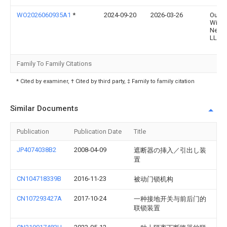
WO2026060935A1
*
2024-09-20
2026-03-26
Outd
Wirel
Netw
LLC
Family To Family Citations
* Cited by examiner, † Cited by third party, ‡ Family to family citation
Similar Documents
Publication
Publication Date
Title
JP4074038B2
2008-04-09
遮断器の挿入／引出し装
置
CN104718339B
2016-11-23
被动门锁机构
CN107293427A
2017-10-24
一种接地开关与前后门的
联锁装置