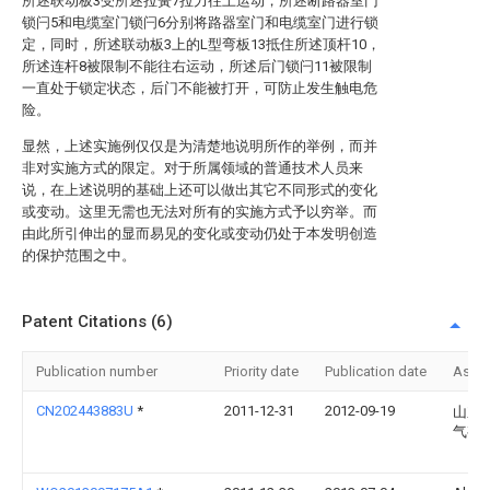
所述联动板3受所述拉簧7拉力往上运动，所述断路器室门
锁闩5和电缆室门锁闩6分别将路器室门和电缆室门进行锁
定，同时，所述联动板3上的L型弯板13抵住所述顶杆10，
所述连杆8被限制不能往右运动，所述后门锁闩11被限制
一直处于锁定状态，后门不能被打开，可防止发生触电危
险。
显然，上述实施例仅仅是为清楚地说明所作的举例，而并
非对实施方式的限定。对于所属领域的普通技术人员来
说，在上述说明的基础上还可以做出其它不同形式的变化
或变动。这里无需也无法对所有的实施方式予以穷举。而
由此所引伸出的显而易见的变化或变动仍处于本发明创造
的保护范围之中。
Patent Citations (6)
Publication number
Priority date
Publication date
Assi
CN202443883U
*
2011-12-31
2012-09-19
山东
气有