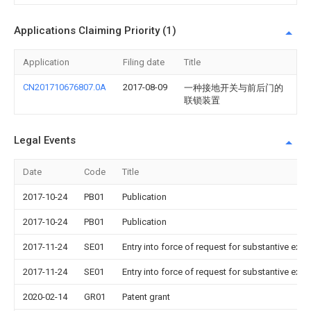
Applications Claiming Priority (1)
Application
Filing date
Title
CN201710676807.0A
2017-08-09
一种接地开关与前后门的
联锁装置
Legal Events
Date
Code
Title
2017-10-24
PB01
Publication
2017-10-24
PB01
Publication
2017-11-24
SE01
Entry into force of request for substantive exa
2017-11-24
SE01
Entry into force of request for substantive exa
2020-02-14
GR01
Patent grant