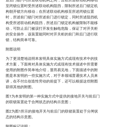
述后门锁闩与所述联动机构之间，且在所述联动机构移动
至闭锁位置时受所述联动机构阻挡，限制所述后门锁定机
构朝开锁方向移动；在所述联动机构移至所述闭锁位置
时，所述前门锁闩对所述前门进行锁定，同时所述阻挡机
构受所述联动机构阻挡，所述后门锁定机构被限制不能移
动，可防止后门被误打开发生触电危险，保证了对开关柜
的安全操作，该装置能同时对开关柜的前门和后门进行联
锁，结构简单可靠。
附图说明
为了更清楚地说明本发明具体实施方式或现有技术中的技
术方案，下面将对具体实施方式或现有技术描述中所需要
使用的附图作简单地介绍，显而易见地，下面描述中的附
图是本发明的一些实施方式，对于本领域普通技术人员来
讲，在不付出创造性劳动的前提下，还可以根据这些附图
获得其他的附图。
图1为本发明的第一种实施方式中提供的接地开关与前后门
的联锁装置处于合闸状态的结构示意图；
图2为图1所示的接地开关与前后门的联锁装置处于分闸状
态的结构示意图。
附图标记说明：