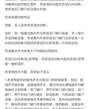
动板移动至闭锁位置时，所述顶住结抵住所述凸出结构，
使所述后门锁闩无法脱出开锁。
所述连接结构包括
挡板，其上设有所述顶住结构；
连杆，其一端通过换向件与所述后门锁闩连接，另一端与
所述挡板连接，所述换向件使所述后门锁闩沿所述第一方
向的运动转换为驱动所述连杆沿所述第二方向的运动。
所述换向件为夹角大于90度的V型部件。
所述凸出结构为L型弯板，所述顶住结构为抵住所述L型弯
板一侧的顶杆。
本发明技术方案，具有如下优点：
1.本发明提供的接地开关与前后门的联锁装置，包括：接
地开关操作轴，连接接地开关，通过转动在通电操作与断
电操作之间转换；前门锁闩，用于对前门进行锁定；后门
锁闩，用于对后门进行锁定；联动机构，与所述前门锁闩
连接，且在所述接地开关操作轴正向、反向转动的控制
下，驱动所述前门锁闩开锁或闭锁；阻挡机构，设置在所