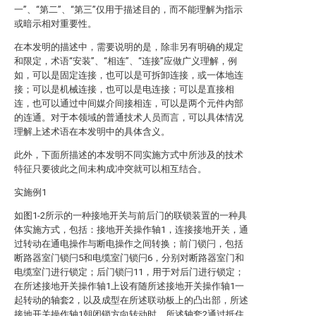
一”、“第二”、“第三”仅用于描述目的，而不能理解为指示
或暗示相对重要性。
在本发明的描述中，需要说明的是，除非另有明确的规定
和限定，术语“安装”、“相连”、“连接”应做广义理解，例
如，可以是固定连接，也可以是可拆卸连接，或一体地连
接；可以是机械连接，也可以是电连接；可以是直接相
连，也可以通过中间媒介间接相连，可以是两个元件内部
的连通。对于本领域的普通技术人员而言，可以具体情况
理解上述术语在本发明中的具体含义。
此外，下面所描述的本发明不同实施方式中所涉及的技术
特征只要彼此之间未构成冲突就可以相互结合。
实施例1
如图1-2所示的一种接地开关与前后门的联锁装置的一种具
体实施方式，包括：接地开关操作轴1，连接接地开关，通
过转动在通电操作与断电操作之间转换；前门锁闩，包括
断路器室门锁闩5和电缆室门锁闩6，分别对断路器室门和
电缆室门进行锁定；后门锁闩11，用于对后门进行锁定；
在所述接地开关操作轴1上设有随所述接地开关操作轴1一
起转动的轴套2，以及成型在所述联动板上的凸出部，所述
接地开关操作轴1朝闭锁方向转动时，所述轴套2通过抵住