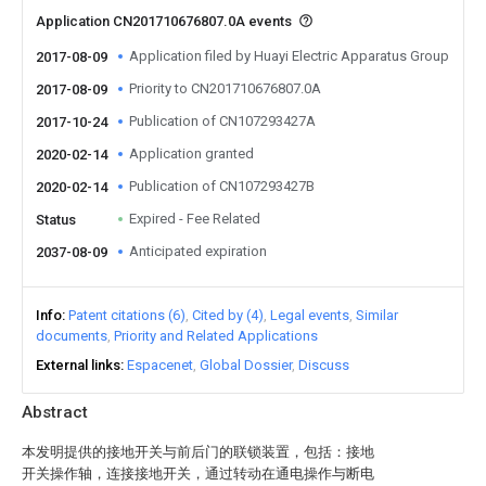
Application CN201710676807.0A events
Application filed by Huayi Electric Apparatus Group
2017-08-09
Priority to CN201710676807.0A
2017-08-09
Publication of CN107293427A
2017-10-24
Application granted
2020-02-14
Publication of CN107293427B
2020-02-14
Expired - Fee Related
Status
Anticipated expiration
2037-08-09
Info
Patent citations (6)
Cited by (4)
Legal events
Similar
documents
Priority and Related Applications
External links
Espacenet
Global Dossier
Discuss
Abstract
本发明提供的接地开关与前后门的联锁装置，包括：接地
开关操作轴，连接接地开关，通过转动在通电操作与断电