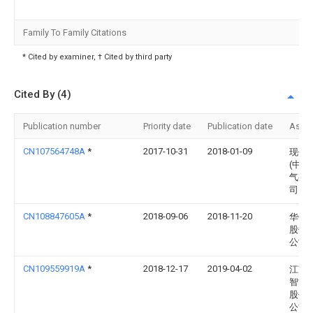
Family To Family Citations
* Cited by examiner, † Cited by third party
Cited By (4)
Publication number
Priority date
Publication date
Assi
CN107564748A
*
2017-10-31
2018-01-09
现代
(中国
气有
司
CN108847605A
*
2018-09-06
2018-11-20
华仪
股份
公司
CN109559919A
*
2018-12-17
2019-04-02
江苏
智能
股份
公司