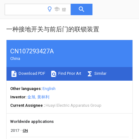
一种接地开关与前后门的联锁装置
CN107293427A
China
Download PDF
Find Prior Art
Similar
Other languages
English
Inventor
金旭
黄林利
Current Assignee
Huayi Electric Apparatus Group
Worldwide applications
2017
CN