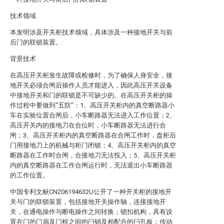
技术领域
本发明涉及开关柜技术领域，具体涉及一种接地开关与前
后门的联锁装置。
背景技术
在高压开关柜发生故障或检修时，为了确保人身安全，接
地开关必须合闸后操作人员才能进入，因此高压开关设备
中接地开关和门的联锁是不可缺少的。在高压开关柜的操
作过程中要做到“五防”：1、高压开关柜内的真空断路器小
车在实验位置合闸后，小车断路器无法进入工作位置；2、
高压开关内的接地刀在合位时，小车断路器无法进行合
闸；3、高压开关柜内的真空断路器在合闸工作时，盘柜后
门用接地刀上的机械与柜门闭锁；4、高压开关柜内的真空
断路器在工作时合闸，合接地刀无法投入；5、高压开关柜
内的真空断路器在工作合闸运行时，无法退出小车断路器
的工作位置。
中国专利文献CN206194632U公开了一种开关柜的接地开
关与门的联锁装置，包括接地开关操作轴，连接接地开
关，在通电操作与断电操作之间转换；锁扣机构，具有设
置在门的门扇及门框之间的闩销及相配合的闩孔板；传动