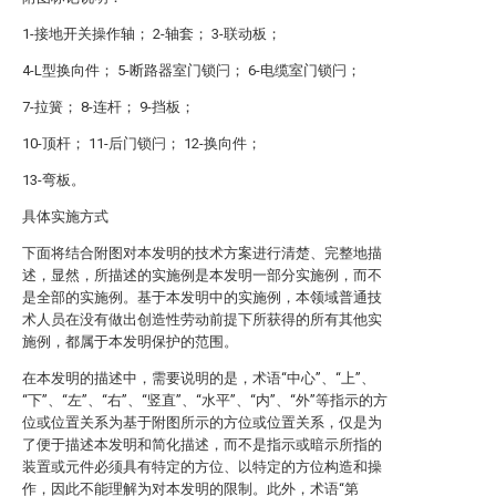
1-接地开关操作轴； 2-轴套； 3-联动板；
4-L型换向件； 5-断路器室门锁闩； 6-电缆室门锁闩；
7-拉簧； 8-连杆； 9-挡板；
10-顶杆； 11-后门锁闩； 12-换向件；
13-弯板。
具体实施方式
下面将结合附图对本发明的技术方案进行清楚、完整地描
述，显然，所描述的实施例是本发明一部分实施例，而不
是全部的实施例。基于本发明中的实施例，本领域普通技
术人员在没有做出创造性劳动前提下所获得的所有其他实
施例，都属于本发明保护的范围。
在本发明的描述中，需要说明的是，术语“中心”、“上”、
“下”、“左”、“右”、“竖直”、“水平”、“内”、“外”等指示的方
位或位置关系为基于附图所示的方位或位置关系，仅是为
了便于描述本发明和简化描述，而不是指示或暗示所指的
装置或元件必须具有特定的方位、以特定的方位构造和操
作，因此不能理解为对本发明的限制。此外，术语“第