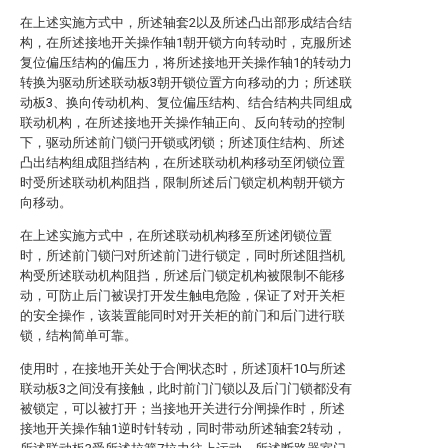
在上述实施方式中，所述轴套2以及所述凸出部形成结合结
构，在所述接地开关操作轴1朝开锁方向转动时，克服所述
复位偏压结构的偏压力，将所述接地开关操作轴1的转动力
转换为驱动所述联动板3朝开锁位置方向移动的力；所述联
动板3、换向传动机构、复位偏压结构、结合结构共同组成
联动机构，在所述接地开关操作轴正向、反向转动的控制
下，驱动所述前门锁闩开锁或闭锁；所述顶住结构、所述
凸出结构组成阻挡结构，在所述联动机构移动至闭锁位置
时受所述联动机构阻挡，限制所述后门锁定机构朝开锁方
向移动。
在上述实施方式中，在所述联动机构移至所述闭锁位置
时，所述前门锁闩对所述前门进行锁定，同时所述阻挡机
构受所述联动机构阻挡，所述后门锁定机构被限制不能移
动，可防止后门被误打开发生触电危险，保证了对开关柜
的安全操作，该装置能同时对开关柜的前门和后门进行联
锁，结构简单可靠。
使用时，在接地开关处于合闸状态时，所述顶杆10与所述
联动板3之间没有接触，此时前门门锁以及后门门锁都没有
被锁定，可以被打开；当接地开关进行分闸操作时，所述
接地开关操作轴1逆时针转动，同时带动所述轴套2转动，