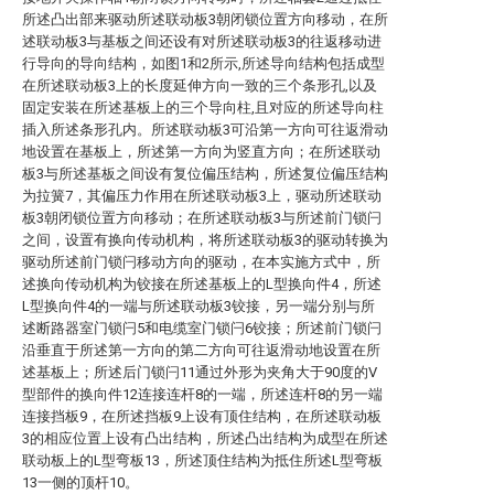
所述凸出部来驱动所述联动板3朝闭锁位置方向移动，在所
述联动板3与基板之间还设有对所述联动板3的往返移动进
行导向的导向结构，如图1和2所示,所述导向结构包括成型
在所述联动板3上的长度延伸方向一致的三个条形孔,以及
固定安装在所述基板上的三个导向柱,且对应的所述导向柱
插入所述条形孔内。所述联动板3可沿第一方向可往返滑动
地设置在基板上，所述第一方向为竖直方向；在所述联动
板3与所述基板之间设有复位偏压结构，所述复位偏压结构
为拉簧7，其偏压力作用在所述联动板3上，驱动所述联动
板3朝闭锁位置方向移动；在所述联动板3与所述前门锁闩
之间，设置有换向传动机构，将所述联动板3的驱动转换为
驱动所述前门锁闩移动方向的驱动，在本实施方式中，所
述换向传动机构为铰接在所述基板上的L型换向件4，所述
L型换向件4的一端与所述联动板3铰接，另一端分别与所
述断路器室门锁闩5和电缆室门锁闩6铰接；所述前门锁闩
沿垂直于所述第一方向的第二方向可往返滑动地设置在所
述基板上；所述后门锁闩11通过外形为夹角大于90度的V
型部件的换向件12连接连杆8的一端，所述连杆8的另一端
连接挡板9，在所述挡板9上设有顶住结构，在所述联动板
3的相应位置上设有凸出结构，所述凸出结构为成型在所述
联动板上的L型弯板13，所述顶住结构为抵住所述L型弯板
13一侧的顶杆10。