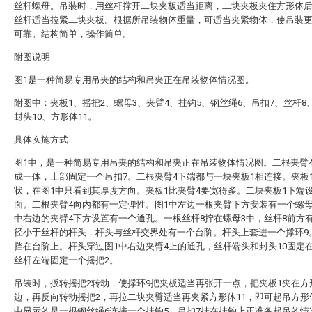
丝杆螺母。吊装时，用丝杆撑开二块夹板适当距离，二块夹板夹住方形体
丝杆适当拉紧二块夹板。根据所吊装物体重量，可适当夹紧物体，使吊装
可靠。结构简单，操作简单。
附图说明
图1是一种简易专用吊夹的结构和吊夹正在吊装物体情况图。
附图中：夹板1、摇把2、螺母3、夹臂4、挂钩5、钢丝绳6、吊扣7、丝杆8
封头10、方形体11。
具体实施方式
图1中，是一种简易专用吊夹的结构和吊夹正在吊装物体情况图。二根夹臂
成一体，上部固定一个吊扣7。二根夹臂4下端都与一块夹板1相连接。夹板
状，在图1中只看到其厚度方向。夹板1比夹臂4要宽得多。二块夹板1下端
面。二根夹臂4向内都有一定弹性。图1中左边一根夹臂下方安装有一个螺母
中右边的夹臂4下方设置有一个通孔。一根丝杆8拧在螺母3中，丝杆8前方
径小于丝杆的杆头，杆头与丝杆交界处有一个台阶。杆头上套进一个撑环9
挡在台阶上。杆头穿过图1中右边夹臂4上的通孔，丝杆端头和封头10固定
丝杆左端固定一个摇把2。
吊装时，扳转摇把2转动，使撑环9把夹板适当再张开一点，把夹板1夹在方
边，再反向转动摇把2，再拉二块夹臂适当再夹紧方形体11，即可起吊方形
中显示的是一根钢丝绳6连接一个挂钩5，吊扣7挂在挂钩上正准备起吊的情