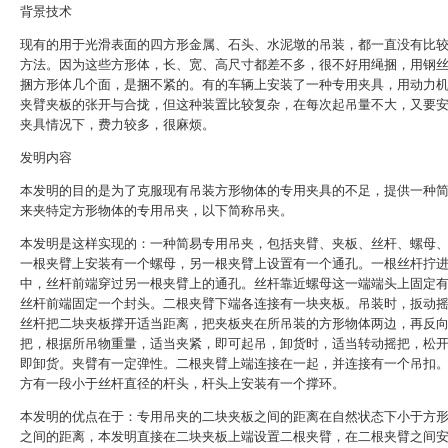
背景技术
现有的用于光滑表面的四方形金属、石头、水泥墩的吊装，都一直没有比
方法。因为这些方形体，长、宽、高尺寸都差不多，很不好用绳捆，用钢
捆方形体几个面，是捆不紧的。有的车辆上安装了一种专用夹具，用动力
夹臂夹板的张开与合拢，但这种装置比较复杂，在每次起吊量不大，又要
夹具情况下，费力较多，很麻烦。
发明内容
本发明的目的是为了克服现有吊装方形物体的专用夹具的不足，提供一种
来夹特定方形物体的专用吊夹，以下简称吊夹。
本发明是这样实现的：一种简易专用吊夹，包括夹臂、夹板、丝杆、螺母
一根夹臂上安装有一个螺母，另一根夹臂上设置有一个通孔。一根丝杆拧
中，丝杆前端穿过另一根夹臂上的通孔。丝杆靠近螺母这一端端头上固定
丝杆前端固定一个封头。二根夹臂下端各连接有一块夹板。吊装时，扳动
丝杆把二块夹板撑开适当距离，把夹板夹在所吊装的方形物体两边，再反
把，根据所吊物重量，适当夹紧，即可起吊，卸货时，适当转动摇把，松
即卸货。夹臂有一定弹性。二根夹臂上端连接在一起，并连接有一个吊扣
方有一段小于丝杆直径的杆头，杆头上安装有一个撑环。
本发明的优点在于：专用吊夹的二块夹板之间的距离在自然状态下小于方
之间的距离，本发明直接在二块夹板上端设置二根夹臂，在二根夹臂之间