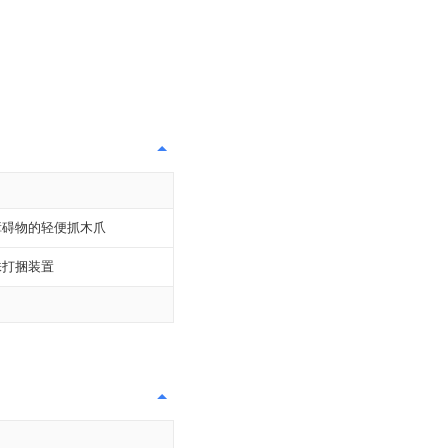
障碍物的轻便抓木爪
株打捆装置