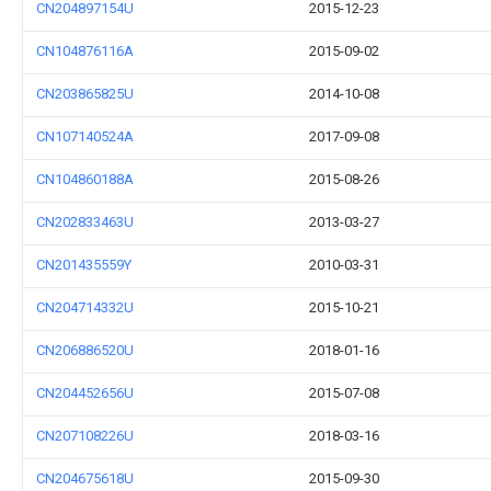
CN204897154U
2015-12-23
CN104876116A
2015-09-02
CN203865825U
2014-10-08
CN107140524A
2017-09-08
CN104860188A
2015-08-26
CN202833463U
2013-03-27
CN201435559Y
2010-03-31
CN204714332U
2015-10-21
CN206886520U
2018-01-16
CN204452656U
2015-07-08
CN207108226U
2018-03-16
CN204675618U
2015-09-30