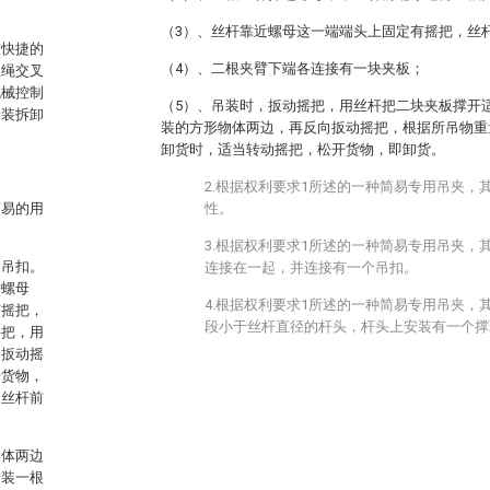
（3）、丝杆靠近螺母这一端端头上固定有摇把，丝
较快捷的
（4）、二根夹臂下端各连接有一块夹板；
丝绳交叉
机械控制
（5）、吊装时，扳动摇把，用丝杆把二块夹板撑开
安装拆卸
装的方形物体两边，再反向扳动摇把，根据所吊物重
卸货时，适当转动摇把，松开货物，即卸货。
2.根据权利要求1所述的一种简易专用吊夹，
简易的用
性。
3.根据权利要求1所述的一种简易专用吊夹，
、吊扣。
连接在一起，并连接有一个吊扣。
进螺母
4.根据权利要求1所述的一种简易专用吊夹，
有摇把，
段小于丝杆直径的杆头，杆头上安装有一个撑
摇把，用
向扳动摇
开货物，
。丝杆前
形体两边
安装一根