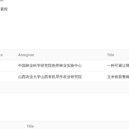
夹紧程
te
Assignee
Title
中国林业科学研究院热带林业实验中心
一种可避让
山西农业大学山西有机旱作农业研究院
玉米收获整
Title