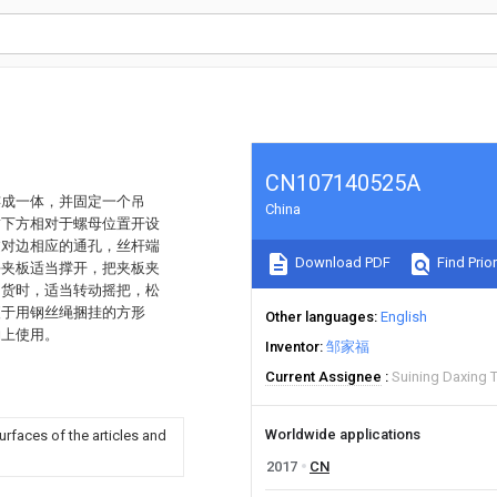
CN107140525A
连成一体，并固定一个吊
China
臂下方相对于螺母位置开设
过对边相应的通孔，丝杆端
Download PDF
Find Prior
块夹板适当撑开，把夹板夹
卸货时，适当转动摇把，松
便于用钢丝绳捆挂的方形
Other languages
English
钩上使用。
Inventor
邹家福
Current Assignee
Suining Daxing 
Worldwide applications
urfaces of the articles and
2017
CN