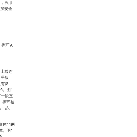
后，再用
更加安全
、撑环9、
4上端连
1呈板
设有斜
3。图1
有一段直
。撑环被
在一起。
形体11两
体。图1
况。