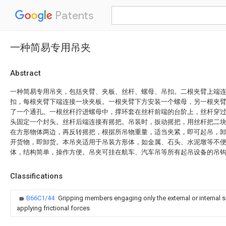
Patents
一种简易专用吊夹
Abstract
一种简易专用吊夹，包括夹臂、夹板、丝杆、螺母、吊扣。二根夹臂上端
扣，每根夹臂下端连接一块夹板。一根夹臂下方安装一个螺母，另一根夹
了一个通孔。一根丝杆拧进螺母中，撑环套在丝杆前端的台阶上，丝杆穿
头固定一个封头。丝杆后端连接有摇把。吊装时，扳动摇把，用丝杆把二
在方形物体两边，再反转摇把，根据所吊物重量，适当夹紧，即可起吊，
开货物，即卸货。本吊夹适用于吊装方形体，如金属、石头、水泥墩等不
体，结构简单，操作方便。吊夹可挂在航车、汽车吊等所有起吊设备的吊
Classifications
B66C1/44
Gripping members engaging only the external or internal s
applying frictional forces