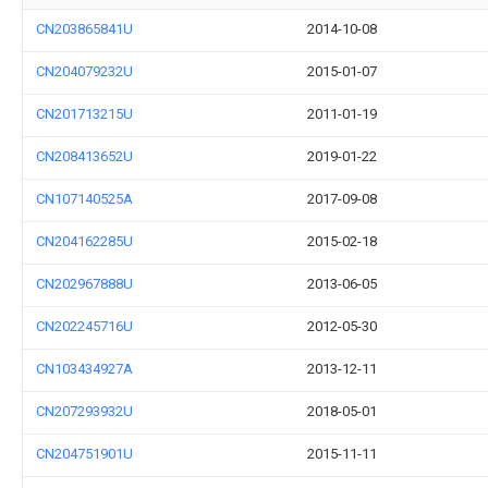
CN203865841U
2014-10-08
CN204079232U
2015-01-07
CN201713215U
2011-01-19
CN208413652U
2019-01-22
CN107140525A
2017-09-08
CN204162285U
2015-02-18
CN202967888U
2013-06-05
CN202245716U
2012-05-30
CN103434927A
2013-12-11
CN207293932U
2018-05-01
CN204751901U
2015-11-11