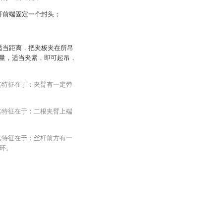
杆前端固定一个封头；
适当距离，把夹板夹在所吊
量，适当夹紧，即可起吊，
其特征在于：夹臂有一定弹
其特征在于：二根夹臂上端
其特征在于：丝杆前方有一
环。