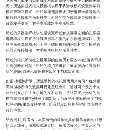
示屏用于显示与当前音乐对应的模拟琴键和手势的模拟距
离；所述的游戏模式设置模块用于将游戏模式设置为学习
模式或独立模式；所述乐器选择模块用于选择当前音乐的
播放时所模拟的乐器种类；所述的交互模式设置模块用于
设置左手奏乐、右手奏乐或双手奏乐模式。
所述的乐器选择模块包括设置所述触摸屏幕左侧的左乐器
选择模块、设置所述触摸屏幕右侧的右乐器选择模块，所
述左乐器选择模块用于左手端所模拟的乐器种类，所述右
乐器选择模块用于右手端所模拟的乐器种类。
所述的模拟琴键在主显示屏的位置所对应的x轴位置表示其
距离演奏的时间；所述的模拟琴键在主显示屏的位置所对
应的y轴位置表示该乐符对应的手势感应距离。
如图7和图8所示，所述手势的模拟距离用来将两个红外距
离传感器所测的数据可视化显现出来，通过两个发光小光
标分别显示在主显示屏的左右两端。所述发光小光标的高
度与模拟琴键的y轴高度相对应，当发光小光标的高度与模
拟琴键的y轴高度持平时，扩音器发出模拟琴键所对应的音
符的声音。
结合图1可以看出，本实施例的音乐玩具的操作界面构成包
括四大部分，游戏模式设置区、乐器选择区、主显示区与