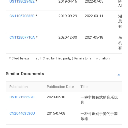
US11380294B2
*
2019-04-16
2022-07-05
Muh
Ali 
CN110570832B
*
2019-09-29
2022-03-11
湖北
思教
有限
CN112807710A
*
2020-12-30
2021-05-18
乐聚(
机器
有限
* Cited by examiner, † Cited by third party, ‡ Family to family citation
Similar Documents
Publication
Publication Date
Title
CN107126697B
2023-02-10
一种非接触式的音乐玩
具
CN204463536U
2015-07-08
一种可识别手势的手套
乐器