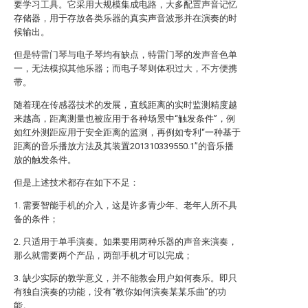
要学习工具。它采用大规模集成电路，大多配置声音记忆
存储器，用于存放各类乐器的真实声音波形并在演奏的时
候输出。
但是特雷门琴与电子琴均有缺点，特雷门琴的发声音色单
一，无法模拟其他乐器；而电子琴则体积过大，不方便携
带。
随着现在传感器技术的发展，直线距离的实时监测精度越
来越高，距离测量也被应用于各种场景中“触发条件”，例
如红外测距应用于安全距离的监测，再例如专利“一种基于
距离的音乐播放方法及其装置201310339550.1”的音乐播
放的触发条件。
但是上述技术都存在如下不足：
1. 需要智能手机的介入，这是许多青少年、老年人所不具
备的条件；
2. 只适用于单手演奏。如果要用两种乐器的声音来演奏，
那么就需要两个产品，两部手机才可以完成；
3. 缺少实际的教学意义，并不能教会用户如何奏乐。即只
有独自演奏的功能，没有“教你如何演奏某某乐曲”的功
能。