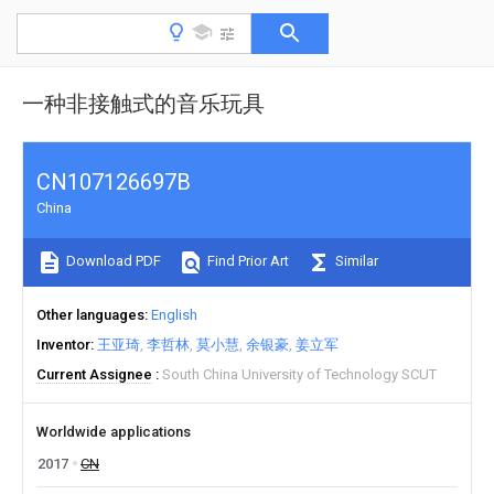
一种非接触式的音乐玩具
CN107126697B
China
Download PDF
Find Prior Art
Similar
Other languages
English
Inventor
王亚琦
李哲林
莫小慧
余银豪
姜立军
Current Assignee
South China University of Technology SCUT
Worldwide applications
2017
CN