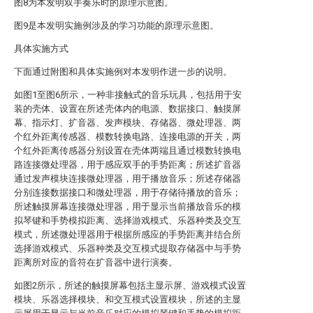
图8为本发明双手奏乐时的原理示意图。
图9是本发明实施例涉及的学习功能的原理示意图。
具体实施方式
下面通过附图和具体实施例对本发明作进一步的说明。
如图1至图6所示，一种非接触式的音乐玩具，包括用于安
装的壳体、设置在所述壳体内的电源、数据接口、触摸屏
幕、指示灯、扩音器、发声模块、存储器、微处理器、两
个红外距离传感器、模数转换电路、连接电源的开关，两
个红外距离传感器分别设置在壳体两端且通过模数转换电
路连接微处理器，用于感应双手的手势距离；所述扩音器
通过发声模块连接微处理器，用于播放音乐；所述存储器
分别连接数据接口和微处理器，用于存储待播放的音乐；
所述触摸屏幕连接微处理器，用于显示当前播放音乐的模
拟琴键和手势模拟距离、选择游戏模式、乐器种类及交互
模式，所述微处理器用于根据所感应的手势距离并结合所
选择游戏模式、乐器种类及交互模式提取存储器中与手势
距离所对应的音符在扩音器中进行演奏。
如图2所示，所述的触摸屏幕包括主显示屏、游戏模式设置
模块、乐器选择模块、和交互模式设置模块，所述的主显