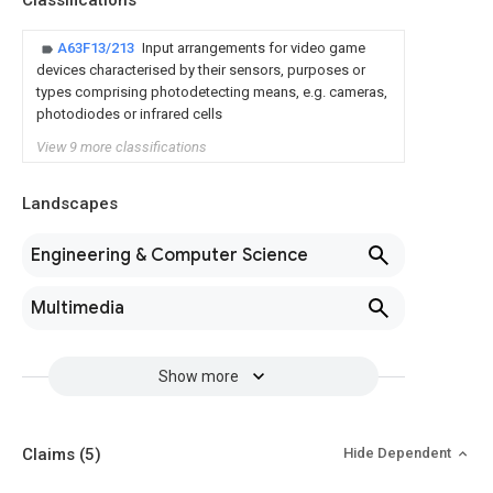
Classifications
A63F13/213
Input arrangements for video game
devices characterised by their sensors, purposes or
types comprising photodetecting means, e.g. cameras,
photodiodes or infrared cells
View 9 more classifications
Landscapes
Engineering & Computer Science
Multimedia
Show more
Claims
(5)
Hide Dependent