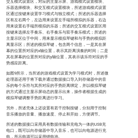
交互模式设置区，对应的主显示屏、游戏模式设置模块、
乐器选择模块、和交互模式设置模块，所述游戏模式设置
区通过按键来设置学习模式与独立模式；所述的乐器选择
区有左右两个，左边用来设置左手端所模拟的乐器，右边
用来设置右手端所模拟的乐器；所述的交互模式设置区用
按键来选择左手奏乐、右手奏乐与双手奏乐模式；所述的
主显示区位于中间，用来显示模拟琴键和与手势的模拟距
离显示区；所述的模拟琴键，包含两个信息，一是其在屏
幕的位置所对应的x轴位置，表示其距离演奏的时间；二是
其在屏幕的位置所对应的y轴位置，其表示该乐符对应的手
势感应距离。
如图9所示，当所述的游戏模式设置为学习模式时，所述微
处理器还用于将下载并通过数据接口导入到存储器中的音
乐的每个乐符与其所对应的手势距离绑定，并以模拟琴键
的方式通过主显示屏动态的显示出来，操作者根据生成的
模拟琴键调整手势距离进行学习。
另外，所述壳体上还设置有若干控制按键，分别用于控制
音乐播放的音量、播放速度、停止和开始，方便调节。
所述的数据接口采用具有数据传输和充电为一体的USB充
电口，既可以向存储器中导入音乐，也可以向电源进行充
电，所示电源可以采用锂电池。