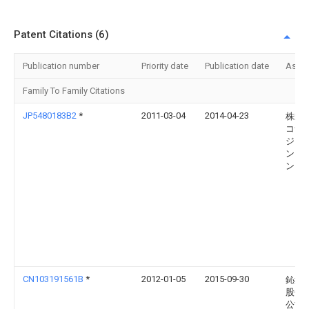
Patent Citations (6)
Publication number
Priority date
Publication date
Assi
Family To Family Citations
JP5480183B2
*
2011-03-04
2014-04-23
株式
コナ
ジタ
ンタ
ンメ
CN103191561B
*
2012-01-05
2015-09-30
鈊象
股份
公司