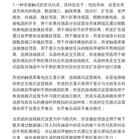
1.一种非接触式的音乐玩具，其特征在于：包括壳体、设置在所
述壳体内的电源、数据接口、触摸屏幕、指示灯、扩音器、发声
模块、存储器、微处理器、两个距离传感器、模数转换电路、连
接电源的开关，两个距离传感器分别设置在壳体两端且通过模数
转换电路连接微处理器，用于感应双手的手势距离；所述扩音器
通过发声模块连接微处理器，用于播放音乐；所述存储器分别连
接数据接口和微处理器，用于存储待播放的音乐；所述触摸屏幕
连接微处理器，用于显示当前播放音乐的模拟琴键和手势模拟距
离、选择游戏模式、乐器种类及交互模式，所述微处理器用于根
据所感应的手势距离并结合所选择游戏模式、乐器种类及交互模
式提取存储器中与手势距离所对应的音符在扩音器中进行演奏；
所述的触摸屏幕包括主显示屏、游戏模式设置模块、乐器选择模
块和交互模式设置模块，所述的主显示屏用于显示与当前音乐对
应的模拟琴键和手势的模拟距离；所述的游戏模式设置模块用于
将游戏模式设置为学习模式或独立模式；所述乐器选择模块用于
选择当前音乐的播放时所模拟的乐器种类；所述的交互模式设置
模块用于设置左手奏乐、右手奏乐或双手奏乐模式；
当所述的游戏模式设置为学习模式时，所述微处理器还用于将下
载并通过数据接口导入到存储器中的音乐的每个乐符与其所对应
的手势距离绑定，并以模拟琴键的方式通过主显示屏动态的显示
出来，操作者根据生成的模拟琴键调整手势距离进行学习；