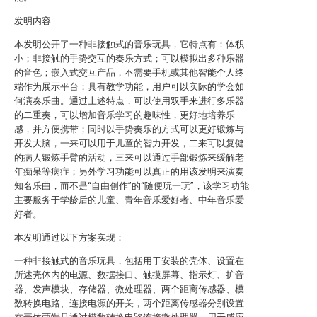
发明内容
本发明公开了一种非接触式的音乐玩具，它特点有：体积
小；非接触的手势交互的奏乐方式；可以模拟出多种乐器
的音色；嵌入式交互产品，不需要手机或其他智能个人终
端作为展示平台；具有教学功能，用户可以实际的学会如
何演奏乐曲。通过上述特点，可以使用双手来进行多乐器
的二重奏，可以增加音乐学习的趣味性，更好地培养乐
感，并方便携带；同时以手势奏乐的方式可以更好锻炼与
开发大脑，一来可以用于儿童的智力开发，二来可以复健
的病人锻炼手臂的活动，三来可以通过手部锻炼来缓解老
年痴呆等病症；另外学习功能可以真正的用该发明来演奏
知名乐曲，而不是“自由创作”的“随便玩一玩”，该学习功能
主要服务于学龄后的儿童、青年音乐爱好者、中年音乐爱
好者。
本发明通过以下方案实现：
一种非接触式的音乐玩具，包括用于安装的壳体、设置在
所述壳体内的电源、数据接口、触摸屏幕、指示灯、扩音
器、发声模块、存储器、微处理器、两个距离传感器、模
数转换电路、连接电源的开关，两个距离传感器分别设置