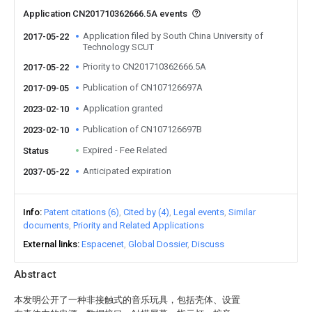
Application CN201710362666.5A events
Application filed by South China University of
2017-05-22
Technology SCUT
Priority to CN201710362666.5A
2017-05-22
Publication of CN107126697A
2017-09-05
Application granted
2023-02-10
Publication of CN107126697B
2023-02-10
Expired - Fee Related
Status
Anticipated expiration
2037-05-22
Info
Patent citations (6)
Cited by (4)
Legal events
Similar
documents
Priority and Related Applications
External links
Espacenet
Global Dossier
Discuss
Abstract
本发明公开了一种非接触式的音乐玩具，包括壳体、设置