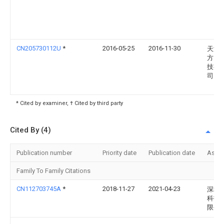
CN205730112U
*
2016-05-25
2016-11-30
天津
方网
技有
司
* Cited by examiner, † Cited by third party
Cited By (4)
Publication number
Priority date
Publication date
Assi
Family To Family Citations
CN112703745A
*
2018-11-27
2021-04-23
深圳
科技
限公