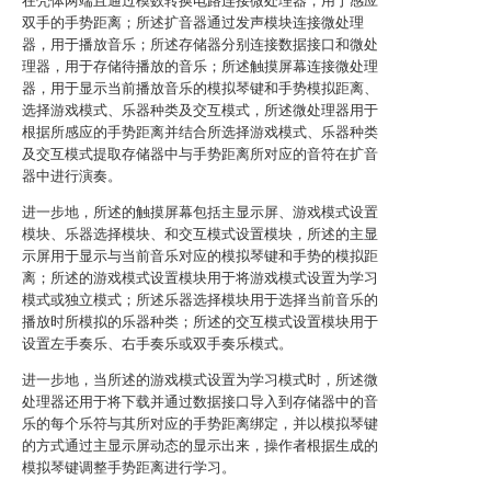
在壳体两端且通过模数转换电路连接微处理器，用于感应
双手的手势距离；所述扩音器通过发声模块连接微处理
器，用于播放音乐；所述存储器分别连接数据接口和微处
理器，用于存储待播放的音乐；所述触摸屏幕连接微处理
器，用于显示当前播放音乐的模拟琴键和手势模拟距离、
选择游戏模式、乐器种类及交互模式，所述微处理器用于
根据所感应的手势距离并结合所选择游戏模式、乐器种类
及交互模式提取存储器中与手势距离所对应的音符在扩音
器中进行演奏。
进一步地，所述的触摸屏幕包括主显示屏、游戏模式设置
模块、乐器选择模块、和交互模式设置模块，所述的主显
示屏用于显示与当前音乐对应的模拟琴键和手势的模拟距
离；所述的游戏模式设置模块用于将游戏模式设置为学习
模式或独立模式；所述乐器选择模块用于选择当前音乐的
播放时所模拟的乐器种类；所述的交互模式设置模块用于
设置左手奏乐、右手奏乐或双手奏乐模式。
进一步地，当所述的游戏模式设置为学习模式时，所述微
处理器还用于将下载并通过数据接口导入到存储器中的音
乐的每个乐符与其所对应的手势距离绑定，并以模拟琴键
的方式通过主显示屏动态的显示出来，操作者根据生成的
模拟琴键调整手势距离进行学习。