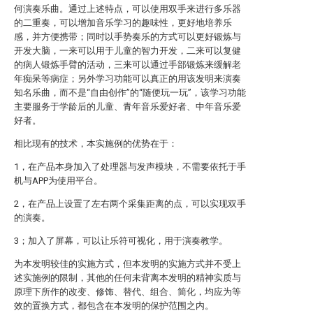
何演奏乐曲。通过上述特点，可以使用双手来进行多乐器
的二重奏，可以增加音乐学习的趣味性，更好地培养乐
感，并方便携带；同时以手势奏乐的方式可以更好锻炼与
开发大脑，一来可以用于儿童的智力开发，二来可以复健
的病人锻炼手臂的活动，三来可以通过手部锻炼来缓解老
年痴呆等病症；另外学习功能可以真正的用该发明来演奏
知名乐曲，而不是“自由创作”的“随便玩一玩”，该学习功能
主要服务于学龄后的儿童、青年音乐爱好者、中年音乐爱
好者。
相比现有的技术，本实施例的优势在于：
1，在产品本身加入了处理器与发声模块，不需要依托于手
机与APP为使用平台。
2，在产品上设置了左右两个采集距离的点，可以实现双手
的演奏。
3；加入了屏幕，可以让乐符可视化，用于演奏教学。
为本发明较佳的实施方式，但本发明的实施方式并不受上
述实施例的限制，其他的任何未背离本发明的精神实质与
原理下所作的改变、修饰、替代、组合、简化，均应为等
效的置换方式，都包含在本发明的保护范围之内。