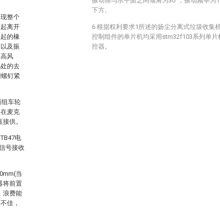
振动筛与水平面之间倾角为30°，振动频率为1
下方。
实现整个
滚起离开
6.根据权利要求1所述的扬尘分离式垃圾收集
吹起的橡
控制组件的单片机均采用stm32f103系列单片机
速以及振
控器。
用高风
此处的去
用螺钉紧
两组车轮
置在麦克
直接供。
B47电
、信号接收
mm(当
器将前置
坪，浪费能
果不佳，