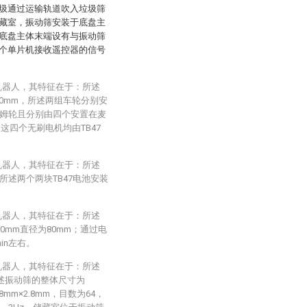
圾通过运输轨道吹入垃圾筛
藏室，振动筛安装于底盘主
底盘主体末端设有与振动筛
个单片机接收遥控器的信号
机器人，其特征在于：所述
00mm，所述两组车轮分别安
姆轮且分别由四个安置在麦
这四个无刷电机均由TB47
机器人，其特征在于：所述
述两个两块TB47电池安装
机器人，其特征在于：所述
0mm直径为80mm；通过电
in左右。
机器人，其特征在于：所述
所述振动筛的整体尺寸为
8mm×2.8mm，目数为64，