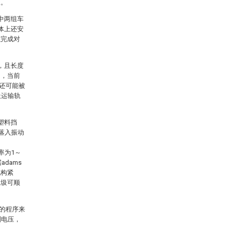
圾。
中两组车
体上还安
以完成对
，且长度
n，当前
还可能被
圾运输轨
塑料挡
接落入振动
率为1～
dams
机构紧
垃圾可顺
机的程序来
制电压，