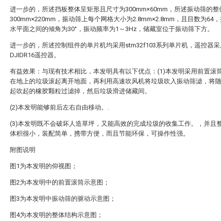
进一步的，所述挡板整体呈矩形且尺寸为300mm×60mm，所述振动筛的
300mm×220mm，振动筛上每个网格大小为2.8mm×2.8mm，且目数为64
水平面之间的倾角为30°，振动频率为1～3Hz，储藏室位于振动筛下方。
进一步的，所述控制组件的单片机均采用stm32f103系列单片机，遥控器采
DJIDR16遥控器。
有益效果：与现有技术相比，本发明具有以下优点：(1)本发明采用前置滚
在地上的垃圾滚起离开地面，再利用高速吹风机将垃圾吹入振动筛滤，将
起吹起的橡胶颗粒过滤掉，然后垃圾滑进储藏间。
(2)本发明能够前后左右自由移动。.
(3)本发明既不会破坏人造草坪，又能高效的完成垃圾的收集工作。，并且
体积很小，装配简单，携带方便，而且节能环保，可操作性强。
附图说明
图1为本发明的仰视图；
图2为本发明中的前置滚筒示意图；
图3为本发明中振动筛的驱动示意图；
图4为本发明的整体结构示意图；