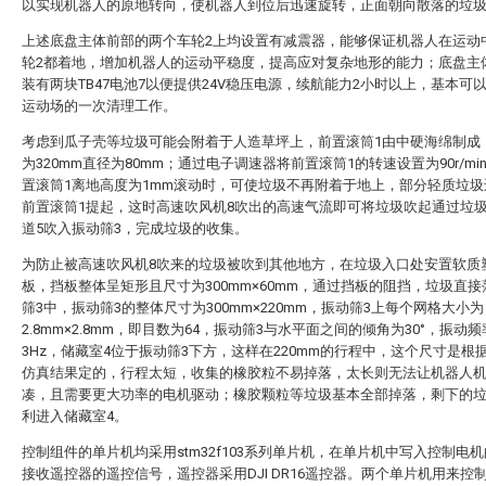
以实现机器人的原地转向，使机器人到位后迅速旋转，正面朝向散落的垃
上述底盘主体前部的两个车轮2上均设置有减震器，能够保证机器人在运动
轮2都着地，增加机器人的运动平稳度，提高应对复杂地形的能力；底盘主
装有两块TB47电池7以便提供24V稳压电源，续航能力2小时以上，基本可
运动场的一次清理工作。
考虑到瓜子壳等垃圾可能会附着于人造草坪上，前置滚筒1由中硬海绵制成
为320mm直径为80mm；通过电子调速器将前置滚筒1的转速设置为90r/mi
置滚筒1离地高度为1mm滚动时，可使垃圾不再附着于地上，部分轻质垃圾
前置滚筒1提起，这时高速吹风机8吹出的高速气流即可将垃圾吹起通过垃
道5吹入振动筛3，完成垃圾的收集。
为防止被高速吹风机8吹来的垃圾被吹到其他地方，在垃圾入口处安置软质
板，挡板整体呈矩形且尺寸为300mm×60mm，通过挡板的阻挡，垃圾直
筛3中，振动筛3的整体尺寸为300mm×220mm，振动筛3上每个网格大小为
2.8mm×2.8mm，即目数为64，振动筛3与水平面之间的倾角为30°，振动频
3Hz，储藏室4位于振动筛3下方，这样在220mm的行程中，这个尺寸是根据a
仿真结果定的，行程太短，收集的橡胶粒不易掉落，太长则无法让机器人
凑，且需要更大功率的电机驱动；橡胶颗粒等垃圾基本全部掉落，剩下的
利进入储藏室4。
控制组件的单片机均采用stm32f103系列单片机，在单片机中写入控制电
接收遥控器的遥控信号，遥控器采用DJI DR16遥控器。两个单片机用来控