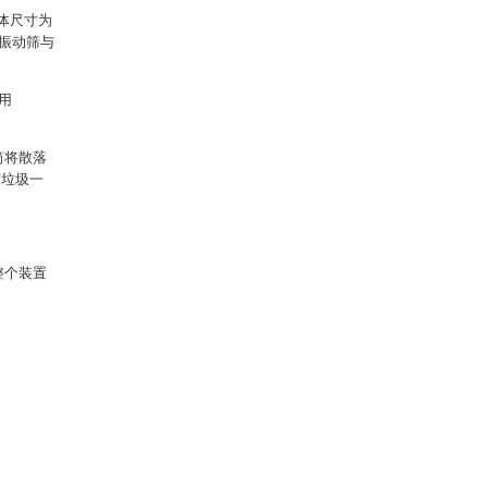
整体尺寸为
，振动筛与
用
筒将散落
随垃圾一
整个装置