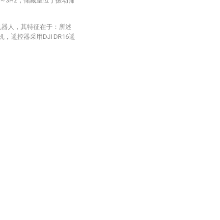
～3Hz，储藏室位于振动筛
机器人，其特征在于：所述
，遥控器采用DJI DR16遥