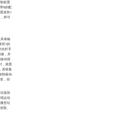
控制前置
带6的配
置滚筒1
圾，即可
而具体输
滚筒1的
的光杆手
困难，并
和振动筛
时，就需
，若收集
加快振动
不变，但
和垃圾筛
实现运动
上微型垃
的拾取、