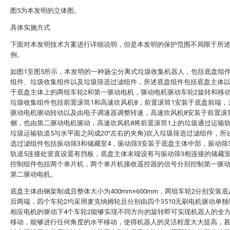
图5为本发明的立体图。
具体实施方式
下面对本发明技术方案进行详细说明，但是本发明的保护范围不局限于所
例。
如图1至图5所示，本发明的一种扬尘分离式垃圾收集机器人，包括底盘组
组件、垃圾收集组件以及垃圾筛选过滤组件，所述底盘组件包括底盘主体
于底盘主体上的两组车轮2和第一驱动电机，驱动电机驱动车轮2旋转和移
垃圾收集组件包括前置滚筒1和高速吹风机8，前置滚筒1安装于底盘前端，
驱动电机驱动转动以及由电子调速器调整转速，高速吹风机8安装于前置滚
侧，也由第二驱动电机驱动，高速吹风机8将前置滚筒1上的垃圾通过运输轨
垃圾运输轨道5与水平面之间成20°左右的夹角)吹入垃圾筛选过滤组件，所
选过滤组件包括振动筛3和储藏室4，振动筛3安装于底盘主体中部，振动筛
轨道5连接处竖直设置有挡板，底盘主体末端设有与振动筛3相连接的储藏室
控制组件包括两个单片机，两个单片机接收遥控器的信号分别控制第一驱
第二驱动电机。
底盘主体由钢架制成且整体大小为400mm×600mm，两组车轮2分别安装
后两端，四个车轮2均采用麦克纳姆轮且分别由四个3510无刷电机驱动单
相应电机的驱动下4个车轮2能够实现不同方向的旋转即可实现机器人的全
移动，能够进行任何角度的水平移动，使得机器人的灵活程度大大提高，