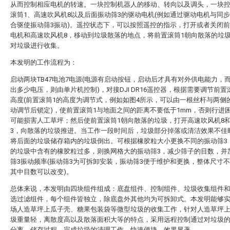
从而控制相应电机的转速。一块控制机器人的移动、转向以及调头，一块
滚筒1、高速吹风机8以及后面振动筛3的驱动电机(例如通过驱动电机与同步
合驱使振动筛3振动)。遥控状态下，可以按照遥控的指示，打开或者关闭前
电机和高速吹风机8，移动到垃圾散落的地点，将前置滚筒1朝向散落的垃
对垃圾进行收集。
本发明的工作流程为：
启动两块TB47电池7电源(电源有启动按钮，启动后才具有对外供电能力，
出多少电压，则由单片机控制)，对接DJI DR16遥控器，根据需要调节前置
高度(前置滚筒1的高度为调节式，例如如图4所示，可以由一根丝杆与两侧
动调节后锁定)，使前置滚筒1与地面之间的距离不要低于1mm，否则行进
可能损害人工草坪；然后使前置滚筒1朝向散落的垃圾，打开高速吹风机8
3，向散落的垃圾推进。当工作一段时间后，垃圾部分掉落或清洁效果不佳
将后面的垃圾储存箱内的垃圾倒出。可根据橡胶粒大小更换不同的振动筛3
的垃圾中含有的橡胶粒过多，则换网格大的振动筛3，减少筛子的目数，并
筛3振动频率(振动筛3为可拆卸安装，振动筛3便于维护和更换，整体尺寸
其中目数可以改变)。
总体来说，本发明由四块组件组成：底盘组件、控制组件、垃圾收集组件
选过滤组件，每个组件皆独立，除底盘外其他均为可拆卸式。本发明能够
场人造草坪上瓜子壳、糖果包装袋等微型垃圾的收集工作，针对人造草坪
圾重量轻，离散度高以及散落面积大等的特点，采用远程控制通过对垃圾
分离、储存过程，完成垃圾的清理工作，快速便捷，效果显著。