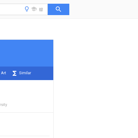
 Art
Similar
sity