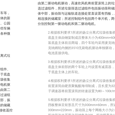
由第二驱动电机驱动，高速吹风机将前置滚筒上的垃
选过滤组件，所述垃圾筛选过滤组件包括振动筛和储
路车等，
体中部，振动筛与运输轨道连接处竖直设置有挡板，
一体的新
相连接的储藏室；所述控制组件包括两个单片机，两
区、公园
分别控制第一驱动电机和第二驱动电机。
这些车辆
2.根据权利要求1所述的扬尘分离式垃圾收集
上各种微
底盘主体由钢架制成且整体大小为400mm×6
装底盘主体前后两端，四个车轮均采用麦克纳
克纳姆轮内侧的3510无刷电机驱动单独驱动，
电池直接供电。
分离式垃
3.根据权利要求2所述的扬尘分离式垃圾收集
底盘主体前部的两个车轮上均设置有减震器，所
制组件、
于底盘主体上的车轮。
装于底盘
垃圾收集
4.根据权利要求1所述的扬尘分离式垃圾收集
动电机驱
前置滚筒由硬质聚氨酯海绵制成，且长度为32
也由第二
子调速器将前置滚筒的转速设置为80～100r/m
选过滤组
5.根据权利要求1所述的扬尘分离式垃圾收集
中部，振
挡板整体呈矩形且尺寸为300mm×60mm，
接的储藏
300mm×220mm，振动筛上每个网格大小为2.
接收遥控