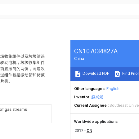
CN107034827A
垃圾收集组件以及垃圾筛选
China
一驱动电机；垃圾收集组件
于前置滚筒的两侧，高速吹
Download PDF
Find Prior
过滤组件包括振动筛和储藏
单片机。
Other languages
English
Inventor
赵兴景
Current Assignee
Southeast Univer
 of gas streams
Worldwide applications
2017
CN