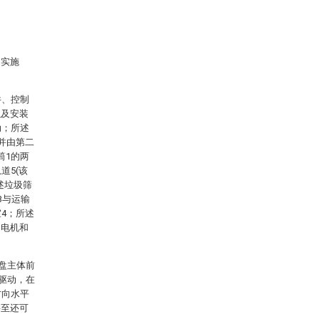
述实施
件、控制
以及安装
动；所述
并由第二
筒1的两
道5(该
述垃圾筛
3与运输
4；所述
动电机和
底盘主体前
独驱动，在
方向水平
甚至还可