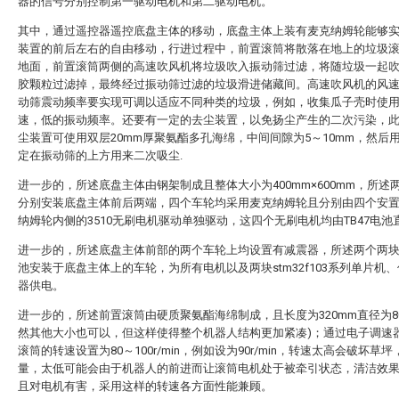
器的信号分别控制第一驱动电机和第二驱动电机。
其中，通过遥控器遥控底盘主体的移动，底盘主体上装有麦克纳姆轮能够
装置的前后左右的自由移动，行进过程中，前置滚筒将散落在地上的垃圾
地面，前置滚筒两侧的高速吹风机将垃圾吹入振动筛过滤，将随垃圾一起
胶颗粒过滤掉，最终经过振动筛过滤的垃圾滑进储藏间。高速吹风机的风
动筛震动频率要实现可调以适应不同种类的垃圾，例如，收集瓜子壳时使
速，低的振动频率。还要有一定的去尘装置，以免扬尘产生的二次污染，
尘装置可使用双层20mm厚聚氨酯多孔海绵，中间间隙为5～10mm，然后
定在振动筛的上方用来二次吸尘.
进一步的，所述底盘主体由钢架制成且整体大小为400mm×600mm，所述
分别安装底盘主体前后两端，四个车轮均采用麦克纳姆轮且分别由四个安
纳姆轮内侧的3510无刷电机驱动单独驱动，这四个无刷电机均由TB47电池
进一步的，所述底盘主体前部的两个车轮上均设置有减震器，所述两个两块T
池安装于底盘主体上的车轮，为所有电机以及两块stm32f103系列单片机
器供电。
进一步的，所述前置滚筒由硬质聚氨酯海绵制成，且长度为320mm直径为80
然其他大小也可以，但这样使得整个机器人结构更加紧凑)；通过电子调速
滚筒的转速设置为80～100r/min，例如设为90r/min，转速太高会破坏草
量，太低可能会由于机器人的前进而让滚筒电机处于被牵引状态，清洁效
且对电机有害，采用这样的转速各方面性能兼顾。