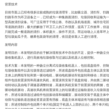
背景技术
目前市面上已经有很多比较成熟的垃圾清理车，比如吸尘器、清扫车、扫
扫路车作为环卫设备之一，已经成为一种集路面清扫、垃圾回收和运输为
型高效清扫设备。可广泛应用于干线公路、市政以及机场道面、城市住宅
等道路的清扫，极大的解放了环卫工人的工作强度，提高了工作效率，但
只能完成一般道路的清扫，体积庞大，操作不灵活。而运动场上人造草坪
型垃圾如瓜子壳、糖果包装袋等的清理，依旧是依靠人工进行清理。
发明内容
发明目的：本发明的目的在于解决现有技术中存在的不足，提供一种扬尘
圾收集机器人，进行高效地垃圾收取与过滤以及机器人位移控制。
技术方案：本发明的一种扬尘分离式垃圾收集机器人，包括底盘组件、控
垃圾收集组件以及垃圾筛选过滤组件，所述底盘组件包括底盘主体以及安
主体上的两组车轮和第一驱动电机，驱动电机驱动车轮旋转和移动；所述
组件包括前置滚筒和高速吹风机，前置滚筒安装于底盘前端，并由第二驱
动转动以及由电子调速器调整转速，高速吹风机安装于前置滚筒的两侧，
驱动电机驱动，高速吹风机将前置滚筒上的垃圾通过运输轨道吹入垃圾筛
件，所述垃圾筛选过滤组件包括振动筛和储藏室，振动筛安装于底盘主体
动筛与运输轨道连接处竖直设置有挡板，底盘主体末端设有与振动筛相连
室；所述控制组件包括两个单片机(固定于机器人上部的云台)，两个单片机