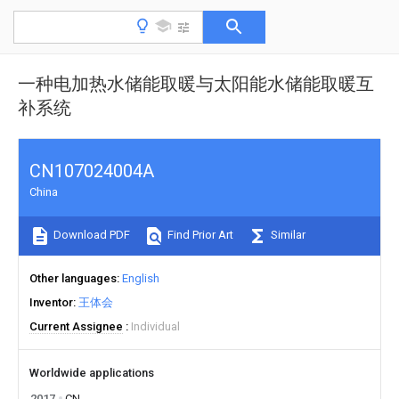
一种电加热水储能取暖与太阳能水储能取暖互
补系统
CN107024004A
China
Download PDF
Find Prior Art
Similar
Other languages
English
Inventor
王体会
Current Assignee
Individual
Worldwide applications
2017
CN