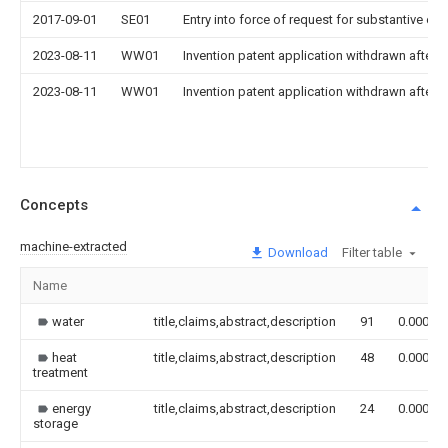
2017-09-01
SE01
Entry into force of request for substantive ex
2023-08-11
WW01
Invention patent application withdrawn after p
2023-08-11
WW01
Invention patent application withdrawn after p
Concepts
machine-extracted
Download
Filter table
Name
water
title,claims,abstract,description
91
0.000
heat
title,claims,abstract,description
48
0.000
treatment
energy
title,claims,abstract,description
24
0.000
storage