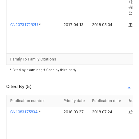
能源
有限
公司
CN207317292U
*
2017-04-13
2018-05-04
王体
Family To Family Citations
* Cited by examiner, † Cited by third party
Cited By (5)
Publication number
Priority date
Publication date
Assi
CN108317583A
*
2018-03-27
2018-07-24
郑海