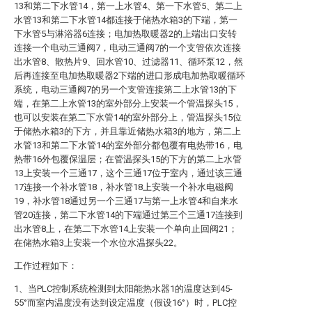
13和第二下水管14，第一上水管4、第一下水管5、第二上
水管13和第二下水管14都连接于储热水箱3的下端，第一
下水管5与淋浴器6连接；电加热取暖器2的上端出口安转
连接一个电动三通阀7，电动三通阀7的一个支管依次连接
出水管8、散热片9、回水管10、过滤器11、循环泵12，然
后再连接至电加热取暖器2下端的进口形成电加热取暖循环
系统，电动三通阀7的另一个支管连接第二上水管13的下
端，在第二上水管13的室外部分上安装一个管温探头15，
也可以安装在第二下水管14的室外部分上，管温探头15位
于储热水箱3的下方，并且靠近储热水箱3的地方，第二上
水管13和第二下水管14的室外部分都包覆有电热带16，电
热带16外包覆保温层；在管温探头15的下方的第二上水管
13上安装一个三通17，这个三通17位于室内，通过该三通
17连接一个补水管18，补水管18上安装一个补水电磁阀
19，补水管18通过另一个三通17与第一上水管4和自来水
管20连接，第二下水管14的下端通过第三个三通17连接到
出水管8上，在第二下水管14上安装一个单向止回阀21；
在储热水箱3上安装一个水位水温探头22。
工作过程如下：
1、当PLC控制系统检测到太阳能热水器1的温度达到45-
55°而室内温度没有达到设定温度（假设16°）时，PLC控