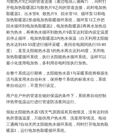
与散热片9之间的管道连接（通过电动三通阀7），同时打
开电加热取暖器2与散热片9之间的管道连接，此时电加热
取暖器2、出水管8、散热片9、回水管10、循环泵12和电
加热取暖器2形成电加热取暖循环系统，循环泵12工作把
回水循环到电加热取暖器2，电加热取暖器2再将水加热后
称为热水，再将热水循环到散热片9直至达到室内设定温度
后停止循环，电加热取暖器2内热水保温（白天利用太阳能
热水达到45-55度进行循环采暖，夜间谷电期间执行55-85
度），直至太阳能热水器1的热水再次达到45度，关闭电
加热取暖循环系统，执行太阳能热水循环系统。这样可以
最小化使用电加热，多利用谷电时段执行加热。
在整个系统运行期将，太阳能热水器1与采暖系统将根据生
活与蒸发用水自动补水，保持整个系统的标准水位，系统
将自动运行，不需另行设定。
用户在户外的管道在做好保温的条件下，系统将自动控制
伴热带低温运行进行管道防冻夜间运行。
假如太阳能热水器1因天气原因或有其他情况，没有达到供
热所需值温度，只能供用户热水用、洗菜用等情况、电动
三通阀7自动关闭太阳能热水循环系统，同时打开电加热取
暖器2，运行电加热取暖循环系统。