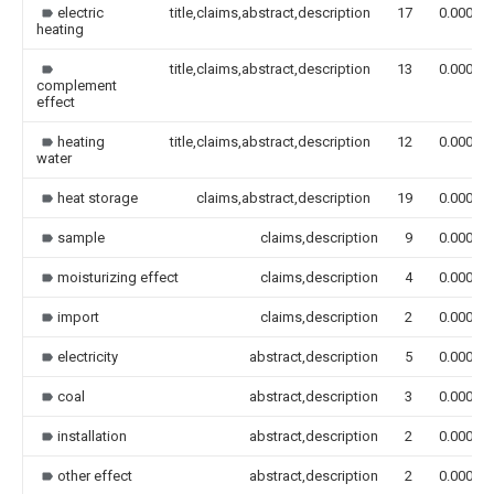
electric
title,claims,abstract,description
17
0.000
heating
title,claims,abstract,description
13
0.000
complement
effect
heating
title,claims,abstract,description
12
0.000
water
heat storage
claims,abstract,description
19
0.000
sample
claims,description
9
0.000
moisturizing effect
claims,description
4
0.000
import
claims,description
2
0.000
electricity
abstract,description
5
0.000
coal
abstract,description
3
0.000
installation
abstract,description
2
0.000
other effect
abstract,description
2
0.000