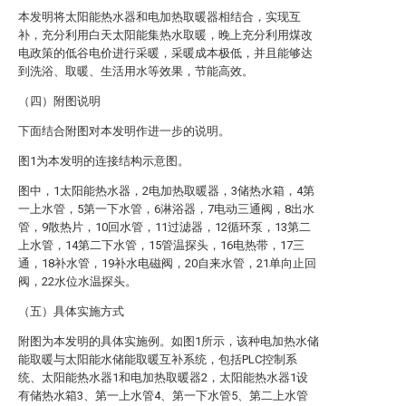
本发明将太阳能热水器和电加热取暖器相结合，实现互
补，充分利用白天太阳能集热水取暖，晚上充分利用煤改
电政策的低谷电价进行采暖，采暖成本极低，并且能够达
到洗浴、取暖、生活用水等效果，节能高效。
（四）附图说明
下面结合附图对本发明作进一步的说明。
图1为本发明的连接结构示意图。
图中，1太阳能热水器，2电加热取暖器，3储热水箱，4第
一上水管，5第一下水管，6淋浴器，7电动三通阀，8出水
管，9散热片，10回水管，11过滤器，12循环泵，13第二
上水管，14第二下水管，15管温探头，16电热带，17三
通，18补水管，19补水电磁阀，20自来水管，21单向止回
阀，22水位水温探头。
（五）具体实施方式
附图为本发明的具体实施例。如图1所示，该种电加热水储
能取暖与太阳能水储能取暖互补系统，包括PLC控制系
统、太阳能热水器1和电加热取暖器2，太阳能热水器1设
有储热水箱3、第一上水管4、第一下水管5、第二上水管