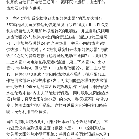
制系统自动打开电动三通阀7，循环泵12运行，由太阳能
热水器1对室内供暖。
2、当PLC控制系统检测到太阳能热水器1的温度达到45-
55°室内温度而没有达到设定温度（假设16度）时，PLC控
制系统自动关闭电加热取暖器2的电加热，并且自动关闭电
加热取暖器2与散热片9之间的管道连接（通过电动三通阀
7），电加热取暖器2不再产生热量，并且不向散热片9提
供热源，与此同时，PLC控制系统打开太阳能热水器1与散
热片9之间的管道连接（也是通过电动三通阀7），此时第
二上水管13与电加热取暖器2连通，第二下水管14、出水
管8、散热片9、回水管10、电加热取暖器2、第二上水管
13、储热水箱3形成了太阳能热水循环系统，循环泵12工
作把回水循环到储热水箱3内，将太阳能热水器1的热水循
环到散热片9直至达到室内设定温度后停止循环，剩余的热
水在储热水箱3内由太阳能进行保温，同时吸取太阳能热水
器1热量，直至太阳能热水器1的热水一整天循环到余温38
度，关闭太阳能循环系统。这样可以最大化利用太阳能采
暖，充分利用自然资源。
当PLC控制系统检测到太阳能热水器1的余温达到38度，室
内温度没有达到设定温度（假设16度），PLC控制系统自
动关闭太阳能热水循环系统；并且自动关闭太阳能热水器1