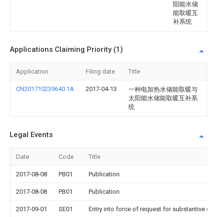
阳能水储
能取暖互
补系统
Applications Claiming Priority (1)
Application
Filing date
Title
CN201710239640.1A
2017-04-13
一种电加热水储能取暖与
太阳能水储能取暖互补系
统
Legal Events
Date
Code
Title
2017-08-08
PB01
Publication
2017-08-08
PB01
Publication
2017-09-01
SE01
Entry into force of request for substantive ex