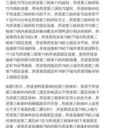
三滚轮72可以在所述第二框体71内旋转，所述第三粉碎轮
72与电机连接，带动所述第三滚轮72旋转，所述斜板63位
于所述第三粉碎轮72的下方。所述第三粉碎齿73设有若干
个且均匀分布在所述第三粉碎轮72上，所述第三粉碎齿73
与所述第三粉碎轮72固定连接，所述第三粉碎齿73与第二
框体71的内表面及斜板63配合对塑料进行初步的粉碎。所
述第四支架74呈L形，所述第四支架74的下端与所述第二
框体71固定连接，所述第四支架74的上端呈水平状。所述
连接框75呈倾斜状，所述连接框75的下端对准所述进料孔
711且与所述第二框体71的外表面固定连接，使得所述连
接框75的内部与所述第二框体71的内部相通。所述第四固
定杆76呈弯曲状，所述第四固定杆76的上端与所述第二框
体71固定连接，所述第四固定杆76的下端与所述挡板47的
上端固定连接。
如图1所示，所述进料装置8包括第三框体81、收容于所述
第三框体81内的第二固定块82及位于所述第二固定块82下
方的第三固定块83。所述第三框体81呈空心的长方体，所
述第三框体81的横截面呈凹字形，所述第三框体81上设有
位于其下表面的第二通孔811，所述第四支架74的上端与
所述第三框体81的右表面固定连接，所述连接框75的上端
对准所述第二通孔811且与所述第三框体81的下表面固定
连接，使得所述连接框75的内部与所述第三框体81的内部