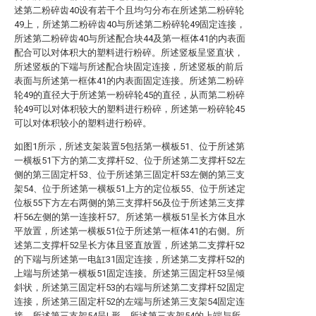
述第二粉碎齿40设有若干个且均匀分布在所述第二粉碎轮
49上，所述第二粉碎齿40与所述第二粉碎轮49固定连接，
所述第二粉碎齿40与所述配合块44及第一框体41的内表面
配合可以对体积大的塑料进行粉碎。所述竖板呈竖直状，
所述竖板的下端与所述配合块固定连接，所述竖板的前后
表面与所述第一框体41的内表面固定连接。所述第二粉碎
轮49的直径大于所述第一粉碎轮45的直径，从而第二粉碎
轮49可以对体积较大的塑料进行粉碎，所述第一粉碎轮45
可以对体积较小的塑料进行粉碎。
如图1所示，所述支架装置5包括第一横板51、位于所述第
一横板51下方的第二支撑杆52、位于所述第二支撑杆52左
侧的第三固定杆53、位于所述第三固定杆53左侧的第三支
架54、位于所述第一横板51上方的定位板55、位于所述定
位板55下方左右两侧的第三支撑杆56及位于所述第三支撑
杆56左侧的第一连接杆57。所述第一横板51呈长方体且水
平放置，所述第一横板51位于所述第一框体41的右侧。所
述第二支撑杆52呈长方体且竖直放置，所述第二支撑杆52
的下端与所述第一电缸31固定连接，所述第二支撑杆52的
上端与所述第一横板51固定连接。所述第三固定杆53呈倾
斜状，所述第三固定杆53的右端与所述第二支撑杆52固定
连接，所述第三固定杆52的左端与所述第三支架54固定连
接。所述第三支架54呈L形，所述第三支架54的上端与所