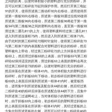
之间的距离，以便对体积较小的塑料进行充分的粉碎，并
且可以对第三粉碎齿73起到保护作用。然后打开第三电缸
91的开关，使得所述第二推动杆92向右移动，进而使得所
述第一推板93向右移动，所述第一推板93通过拉线95使得
所述第二推板96向右移动，所述第二推板96将处于第一推
板94与第二推板96之间的塑料向右推动，直至第一推板93
滑过第二通孔811的上方，使得塑料废料经过第二通孔811
进入到所述连接框75内，然后进入到所述第二框体71内。
由于此时的第三粉碎轮72顺时针旋转，使得第三粉碎齿73
与第二框体71的内表面配合对塑料进行初步的粉碎，然后
塑料被向上带动，经过第三粉碎轮72的上方掉落在所述斜
板63上，然后滑过斜板63的上表面，由于斜板63与第三粉
碎轮62保持适宜的距离，滑过斜板63上表面的塑料会再次
经过第三粉碎齿73的粉碎，以便对塑料进行充分的粉碎，
然后掉落在所述第一框体41内。当对体积较大的塑料进行
粉碎时，由于斜板63向下移动，初步粉碎后的塑料滑过斜
板63的上表面后掉落到所述第一框体41内时，被竖板挡
住，进而集中到所述竖板及配合块44的右侧，然后经过第
二粉碎齿40的粉碎后掉落在所述配合块44的下方，且集中
到所述第二过滤网42上，当对体积较小的塑料进行粉碎
时，由于斜板63向上移动，初步粉碎后的塑料滑过斜板63
的上表面后掉落在所诉第一框体41内时，其经过竖板的上
方集中到所述竖板的左侧，进而可以经过第一粉碎齿46的