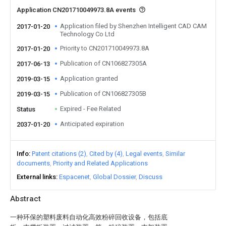
Application CN201710049973.8A events
Application filed by Shenzhen Intelligent CAD CAM
2017-01-20
Technology Co Ltd
Priority to CN201710049973.8A
2017-01-20
Publication of CN106827305A
2017-06-13
Application granted
2019-03-15
Publication of CN106827305B
2019-03-15
Expired - Fee Related
Status
Anticipated expiration
2037-01-20
Info
Patent citations (2)
Cited by (4)
Legal events
Similar
documents
Priority and Related Applications
External links
Espacenet
Global Dossier
Discuss
Abstract
一种环保的塑料废料自动化高效粉碎回收设备，包括底