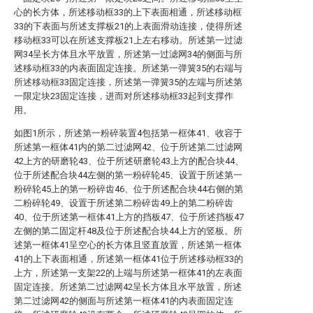
心的长方体，所述移动框33的上下表面相通，所述移动框
33的下表面与所述支撑板21的上表面滑动连接，使得所述
移动框33可以在所述支撑板21上左右移动。所述第一过滤
网34呈长方体且水平放置，所述第一过滤网34的侧面与所
述移动框33的内表面固定连接。所述第一弹簧35的右端与
所述移动框33固定连接，所述第一弹簧35的左端与所述第
一限定块23固定连接，进而对所述移动框33起到支撑作
用。
如图1所示，所述第一粉碎装置4包括第一框体41、收容于
所述第一框体41内的第二过滤网42、位于所述第二过滤网
42上方的研磨轮43、位于所述研磨轮43上方的配合块44、
位于所述配合块44左侧的第一粉碎轮45、设置于所述第一
粉碎轮45上的第一粉碎齿46、位于所述配合块44右侧的第
二粉碎轮49、设置于所述第二粉碎齿49上的第二粉碎齿
40、位于所述第一框体41上方的挡板47、位于所述挡板47
左侧的第二固定杆48及位于所述配合块44上方的竖板。所
述第一框体41呈空心的长方体且竖直放置，所述第一框体
41的上下表面相通，所述第一框体41位于所述移动框33的
上方，所述第一支架22的上端与所述第一框体41的左表面
固定连接。所述第二过滤网42呈长方体且水平放置，所述
第二过滤网42的侧面与所述第一框体41的内表面固定连