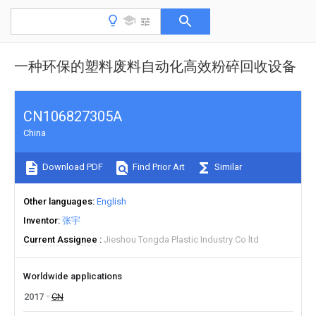
一种环保的塑料废料自动化高效粉碎回收设备
CN106827305A
China
Download PDF
Find Prior Art
Similar
Other languages
English
Inventor
张宇
Current Assignee
Jieshou Tongda Plastic Industry Co ltd
Worldwide applications
2017
CN