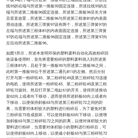
线95的右端与所述第一推板93固定连接，所述拉线95的左
端与所述第二推板96固定连接。所述第二推板96呈长方体
且竖直放置，所述第二推板96与所述第三框体81的内表面
滑动连接。所述第三弹簧97设有两个，所述第三弹簧97的
左端与所述第三框体81的内表面固定连接，所述第三弹簧
97的右端与所述第二推板96固定连接，所述第三弹簧97向
左拉动所述第二推板96。
如图1所示，所述本发明环保的塑料废料自动化高效粉碎回
收设备使用时，首先将需要粉碎的塑料废料倒入到所述第
三框体81内，且处于第一推板93与所述第二推板96之间，
此时第一推板93位于所述第二通孔811的左侧。然后分别
打开与第一粉碎轮45、第二粉碎轮49及第三粉碎轮72连接
的电机，使得所述第一粉碎轮45、第二粉碎轮49及第三粉
碎轮72旋转。然后打开第二电缸61的开关，使得所述推动
架62向上或者向下移动，进而使得所述斜板63向上或者向
下移动，以便保持斜板63与所述第三粉碎轮72之间的距
离，当需要对体积较大的塑料进行粉碎后，为了避免对第
三粉碎齿73造成损坏，可以使得斜板63向下移动，以便增
加斜板63与第三粉碎轮72之间的距离，以便对体积较大的
塑料进行粉碎，当需要对体积较小的塑料进行粉碎后，可
以使得斜板63向上移动，以便减小斜板63与第三粉碎轮72