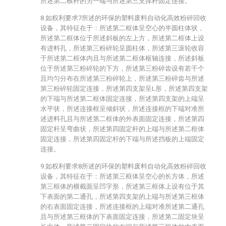
所述第二横杆的另一端与所述第三支撑杆固定连接。
8.如权利要求7所述的环保的塑料废料自动化高效粉碎回收
设备，其特征在于：所述第二框体呈空心的半圆柱体状，
所述第二框体位于所述斜板的左上方，所述第二框体上设
有进料孔，所述第三粉碎轮呈圆柱体，所述第三滚轮收容
于所述第二框体内且与所述第二框体枢轴连接，所述斜板
位于所述第三粉碎轮的下方，所述第三粉碎齿设有若干个
且均匀分布在所述第三粉碎轮上，所述第三粉碎齿与所述
第三粉碎轮固定连接，所述第四支架呈L形，所述第四支架
的下端与所述第二框体固定连接，所述第四支架的上端呈
水平状，所述连接框呈倾斜状，所述连接框的下端对准所
述进料孔且与所述第二框体的外表面固定连接，所述第四
固定杆呈弯曲状，所述第四固定杆的上端与所述第二框体
固定连接，所述第四固定杆的下端与所述挡板的上端固定
连接。
9.如权利要求8所述的环保的塑料废料自动化高效粉碎回收
设备，其特征在于：所述第三框体呈空心的长方体，所述
第三框体的横截面呈凹字形，所述第三框体上设有位于其
下表面的第二通孔，所述第四支架的上端与所述第三框体
的右表面固定连接，所述连接框的上端对准所述第二通孔
且与所述第三框体的下表面固定连接，所述第二固定块呈