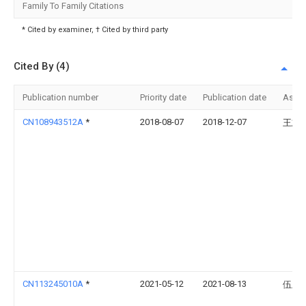
Family To Family Citations
* Cited by examiner, † Cited by third party
Cited By (4)
Publication number
Priority date
Publication date
Assi
CN108943512A
*
2018-08-07
2018-12-07
王志
CN113245010A
*
2021-05-12
2021-08-13
伍玉