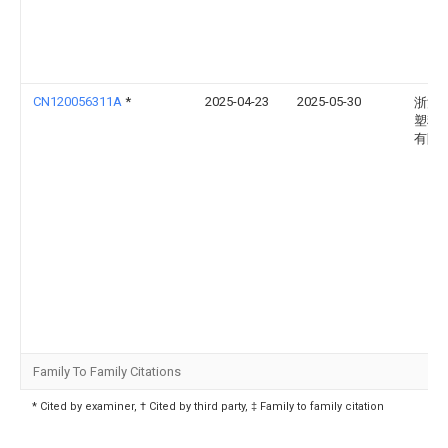
CN120056311A
*
2025-04-23
2025-05-30
浙江
塑料
有限
Family To Family Citations
* Cited by examiner, † Cited by third party, ‡ Family to family citation