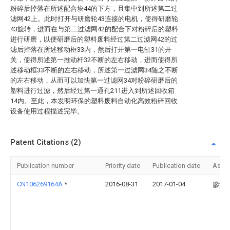
粉碎后掉落在所述配合块44的下方，且集中到所述第二过
滤网42上。此时打开与研磨轮43连接的电机，使得研磨轮
43旋转，进而在与第二过滤网42的配合下对粉碎后的塑料
进行研磨，以便研磨后的塑料废料经过第二过滤网42的过
滤后掉落在所述移动框33内，然后打开第一电缸31的开
关，使得所述第一推动杆32不断的左右移动，进而使得所
述移动框33不断的左右移动，所述第一过滤网34随之不断
的左右移动，从而可以加快第一过滤网34对粉碎研磨后的
塑料进行过滤，然后经过第一通孔211进入到所述回收箱
14内。至此，本发明环保的塑料废料自动化高效粉碎回收
设备使用过程描述完毕。
Patent Citations (2)
Publication number
Priority date
Publication date
Assi
CN106269164A
*
2016-08-31
2017-01-04
廖淑