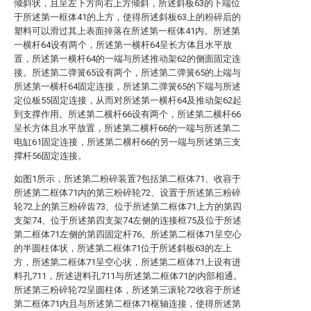
倾斜状，且呈左下方向右上方倾斜，所述斜板63的下端位
于所述第一框体41的上方，使得所述斜板63上的粉碎后的
塑料可以滑过其上表面掉落在所述第一框体41内。所述第
一横杆64设有两个，所述第一横杆64呈长方体且水平放
置，所述第一横杆64的一端与所述推动架62的侧面固定连
接。所述第二弹簧65设有两个，所述第二弹簧65的上端与
所述第一横杆64固定连接，所述第二弹簧65的下端与所述
定位板55固定连接，从而对所述第一横杆64及推动架62起
到支撑作用。所述第二横杆66设有两个，所述第二横杆66
呈长方体且水平放置，所述第二横杆66的一端与所述第二
电缸61固定连接，所述第二横杆66的另一端与所述第三支
撑杆56固定连接。
如图1所示，所述第二粉碎装置7包括第二框体71、收容于
所述第二框体71内的第三粉碎轮72、设置于所述第三粉碎
轮72上的第三粉碎齿73、位于所述第二框体71上方的第四
支架74、位于所述第四支架74左侧的连接框75及位于所述
第二框体71左侧的第四固定杆76。所述第二框体71呈空心
的半圆柱体状，所述第二框体71位于所述斜板63的左上
方，所述第二框体71呈空心状，所述第二框体71上设有进
料孔711，所述进料孔711与所述第二框体71的内部相通。
所述第三粉碎轮72呈圆柱体，所述第三滚轮72收容于所述
第二框体71内且与所述第二框体71枢轴连接，使得所述第