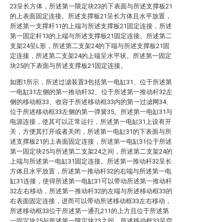
23呈长方体，所述第一限定块23的下表面与所述支撑板21
的上表面固定连接。所述支撑板21呈长方体且水平放置，
所述第一支撑杆11的上端与所述支撑板21固定连接，所述
第一固定杆13的上端与所述支撑板21固定连接。所述第二
支架24呈L形，所述第二支架24的下端与所述支撑板21固
定连接，所述第二支架24的上端呈水平状。所述第一固定
块25的下表面与所述支撑板21固定连接。
如图1所示，所述过滤装置3包括第一电缸31、位于所述第
一电缸31左侧的第一推动杆32、位于所述第一推动杆32左
侧的移动框33、收容于所述移动框33内的第一过滤网34、
位于所述移动框33左侧的第一弹簧35。所述第一电缸31与
电源连接，使其可以正常运行，所述第一电缸31上设有开
关，方便其打开或者关闭，所述第一电缸31的下表面与所
述支撑板21的上表面固定连接，所述第一电缸31位于所述
第一固定块25与所述第二支架24之间，所述第二支架24的
上端与所述第一电缸31固定连接。所述第一推动杆32呈长
方体且水平放置，所述第一推动杆32的右端与所述第一电
缸31连接，使得所述第一电缸31可以带动所述第一推动杆
32左右移动，所述第一推动杆32的左端与所述移动框33的
右表面固定连接，进而可以带动所述移动框33左右移动，
所述移动框33位于所述第一通孔211的上方且位于所述第
一固定块25与所述第一限定块23之间。所述移动框33呈空