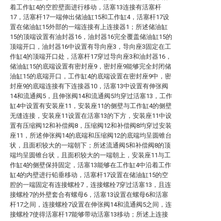
着工作缸4的空腔壁面进行移动，活塞13连接有活塞杆
17，活塞杆17一端伸出储油缸15和工作缸4，活塞杆17设
置在储油缸15外部的一端连接有上连接器1；所述储油缸
15的顶端设置有油封器16，油封器16完全覆盖储油缸15的
顶端开口，油封器16中设置有导向座3，导向座3固定在工
作缸4的顶端开口处，活塞杆17穿过导向座3和油封器16，
储油缸15的底端设置有密封座9，密封座9能够完全封闭储
油缸15的底端开口，工作缸4的底端设置在密封座9中，密
封座9的底端连接有下连接器10，活塞13中设置有伸张阀
14和流通阀5，且伸张阀14和流通阀5均穿过活塞13，工作
缸4中设置有安装座11，安装座11的侧壁与工作缸4的侧壁
无缝连接，安装座11设置在活塞13的下方，安装座11中设
置有压缩阀12和补偿阀8，压缩阀12和补偿阀8均穿过安装
座11，所述伸张阀14的底端和压缩阀12的底端均呈圆锥台
状，且面积较大的一端朝下；所述流通阀5和补偿阀8的顶
端均呈圆锥台状，且面积较大的一端朝上，安装座11与工
作缸4的侧壁保持固定，活塞13能够在工作缸4中沿着工作
缸4的内壁进行铅垂移动，活塞杆17设置在储油缸15的空
腔的一端固定有连接螺栓7，连接螺栓7穿过活塞13，且连
接螺栓7的外壁套合有螺母6，活塞13设置在螺母6和活塞
杆17之间，连接螺栓7设置在伸张阀14和流通阀5之间，连
接螺栓7使得活塞杆17能够带动活塞13移动；所述上连接