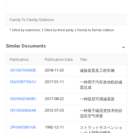
Family To Family Citations
* Cited by examiner, † Cited by third party, ‡ Family to family citation
Similar Documents
Publication
Publication Date
Title
CN106704460B
2018-11-23
减振装置及工程车辆
CN205877061U
2017-01-11
一种用于汽车发动机的减
震总成
CN206429608U
2017-08-22
一种阻尼可调减震器
CN102606664A
2012-07-25
一种基于磁流变技术的自
适应空气弹簧
JPH04358916A
1992-12-11
ストラットサスペンショ
ンの上部取付構造