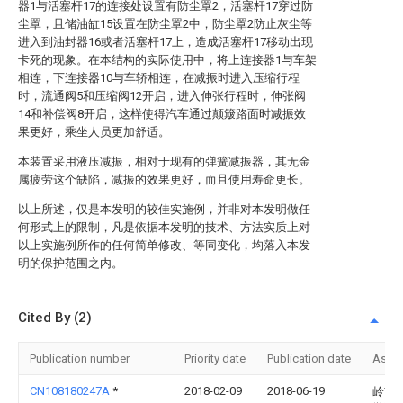
器1与活塞杆17的连接处设置有防尘罩2，活塞杆17穿过防
尘罩，且储油缸15设置在防尘罩2中，防尘罩2防止灰尘等
进入到油封器16或者活塞杆17上，造成活塞杆17移动出现
卡死的现象。在本结构的实际使用中，将上连接器1与车架
相连，下连接器10与车轿相连，在减振时进入压缩行程
时，流通阀5和压缩阀12开启，进入伸张行程时，伸张阀
14和补偿阀8开启，这样使得汽车通过颠簸路面时减振效
果更好，乘坐人员更加舒适。
本装置采用液压减振，相对于现有的弹簧减振器，其无金
属疲劳这个缺陷，减振的效果更好，而且使用寿命更长。
以上所述，仅是本发明的较佳实施例，并非对本发明做任
何形式上的限制，凡是依据本发明的技术、方法实质上对
以上实施例所作的任何简单修改、等同变化，均落入本发
明的保护范围之内。
Cited By (2)
Publication number
Priority date
Publication date
Assi
CN108180247A
*
2018-02-09
2018-06-19
岭南