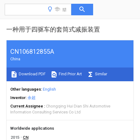
一种用于四驱车的套筒式减振装置
CN106812855A
China
Download PDF
Find Prior Art
Similar
Other languages
English
Inventor
余超
Current Assignee
Chongqing Hui Dian Shi Automotive
Information Consulting Services Co Ltd
Worldwide applications
2015
CN