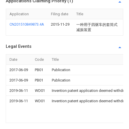
Applications Claiming Priority (1)
Application
Filing date
Title
CN201510849873.4A
2015-11-29
一种用于四驱车的套筒式
减振装置
Legal Events
Date
Code
Title
2017-06-09
PB01
Publication
2017-06-09
PB01
Publication
2019-06-11
WD01
Invention patent application deemed withdrawn
2019-06-11
WD01
Invention patent application deemed withdrawn