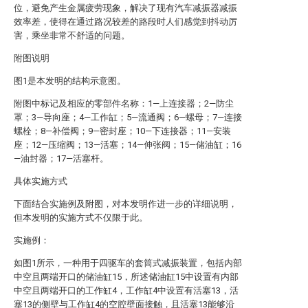
位，避免产生金属疲劳现象，解决了现有汽车减振器减振
效率差，使得在通过路况较差的路段时人们感觉到抖动厉
害，乘坐非常不舒适的问题。
附图说明
图1是本发明的结构示意图。
附图中标记及相应的零部件名称：1—上连接器；2—防尘
罩；3—导向座；4—工作缸；5—流通阀；6—螺母；7—连接
螺栓；8—补偿阀；9—密封座；10—下连接器；11—安装
座；12—压缩阀；13—活塞；14—伸张阀；15—储油缸；16
—油封器；17—活塞杆。
具体实施方式
下面结合实施例及附图，对本发明作进一步的详细说明，
但本发明的实施方式不仅限于此。
实施例：
如图1所示，一种用于四驱车的套筒式减振装置，包括内部
中空且两端开口的储油缸15，所述储油缸15中设置有内部
中空且两端开口的工作缸4，工作缸4中设置有活塞13，活
塞13的侧壁与工作缸4的空腔壁面接触，且活塞13能够沿