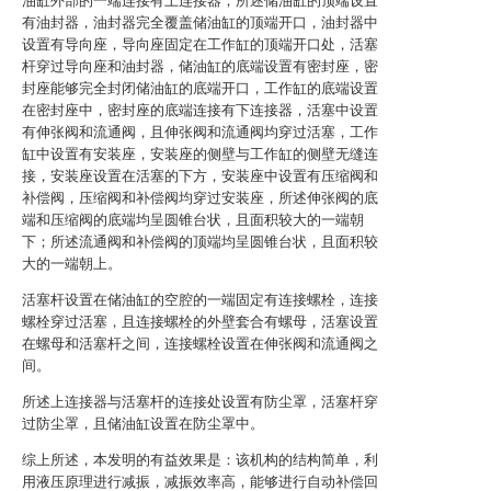
油缸外部的一端连接有上连接器；所述储油缸的顶端设置
有油封器，油封器完全覆盖储油缸的顶端开口，油封器中
设置有导向座，导向座固定在工作缸的顶端开口处，活塞
杆穿过导向座和油封器，储油缸的底端设置有密封座，密
封座能够完全封闭储油缸的底端开口，工作缸的底端设置
在密封座中，密封座的底端连接有下连接器，活塞中设置
有伸张阀和流通阀，且伸张阀和流通阀均穿过活塞，工作
缸中设置有安装座，安装座的侧壁与工作缸的侧壁无缝连
接，安装座设置在活塞的下方，安装座中设置有压缩阀和
补偿阀，压缩阀和补偿阀均穿过安装座，所述伸张阀的底
端和压缩阀的底端均呈圆锥台状，且面积较大的一端朝
下；所述流通阀和补偿阀的顶端均呈圆锥台状，且面积较
大的一端朝上。
活塞杆设置在储油缸的空腔的一端固定有连接螺栓，连接
螺栓穿过活塞，且连接螺栓的外壁套合有螺母，活塞设置
在螺母和活塞杆之间，连接螺栓设置在伸张阀和流通阀之
间。
所述上连接器与活塞杆的连接处设置有防尘罩，活塞杆穿
过防尘罩，且储油缸设置在防尘罩中。
综上所述，本发明的有益效果是：该机构的结构简单，利
用液压原理进行减振，减振效率高，能够进行自动补偿回