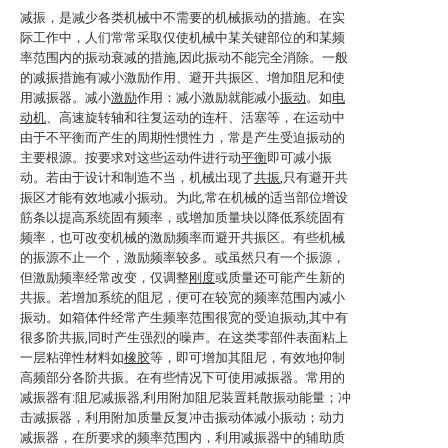
减振，是减少各类机械中不需要的机械振动的措施。在实
际工作中，人们常常采取仅使机械中某关键部位的和某频
率范围内的振动衰减的措施,因此振动不能完全消除。一般
的减振措施有减小激励作用、避开共振区、增加阻尼和使
用减振器。减小
激励
作用：减小激励就能减小
振动
。如
电
动机
、高速旋转轴和往复运动的连杆、活塞等，在运动中
由于不平衡而产生的周期性惯性力，常是产生受迫振动的
主要根源。按要求对这些运动件进行动
平衡
即可减小振
动。若由于设计和制造不当，机械出现了
共振
,只有避开共
振区才能有效地减小振动。为此,常在机械的适当部位增设
筋条以提高系统固有频率，或增加质量块以降低系统固有
频率，也可改变机械的激励频率而避开共振区。有些机械
的振源不止一个，激励频率较多。或虽然只有一个振源，
但激励频率经常改变，仅调整
刚度
或质量还可能产生新的
共振。若增加系统的阻尼，便可在较宽的频率范围内减小
振动。如箱体件经常产生频率范围很宽的受迫振动,其中有
很多阶共振,同时产生强烈的噪声。在这类零部件表面粘上
一层粘弹性材料如
橡胶
等，即可增加其阻尼，有效地抑制
高频部分各阶共振。在有些情况下可使用减振器。常用的
减振器有:阻尼减振器,利用附加阻尼装置耗散振动能量；冲
击减振器，利用附加质量反复冲击振动体减小振动；动力
减振器，在所要求的频率范围内，利用减振器中的辅助质