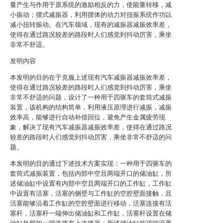
量产生与作用于原系统的激励相反的力，使能量转移，减
小振动；摆式减振器，利用摆体的动力对扭振系统作功以
减小扭转振动。在汽车领域，现有的减振器减振效率差，
使得在通过路况较差的路段时人们感觉到抖动厉害，乘坐
非常不舒适。
发明内容
本发明的目的在于克服上述现有汽车减振器减振效率差，
使得在通过路况较差的路段时人们感觉到抖动厉害，乘坐
非常不舒适的问题，设计了一种用于四驱车的套筒式减振
装置，该机构的结构简单，利用液压原理进行减振，减振
效率高，能够进行自动补偿回位，避免产生金属疲劳现
象，解决了现有汽车减振器减振效率差，使得在通过路况
较差的路段时人们感觉到抖动厉害，乘坐非常不舒适的问
题。
本发明的目的通过下述技术方案实现：一种用于四驱车的
套筒式减振装置，包括内部中空且两端开口的储油缸，所
述储油缸中设置有内部中空且两端开口的工作缸，工作缸
中设置有活塞，活塞的侧壁与工作缸的空腔壁面接触，且
活塞能够沿着工作缸的空腔壁面进行移动，活塞连接有活
塞杆，活塞杆一端伸出储油缸和工作缸，活塞杆设置在储