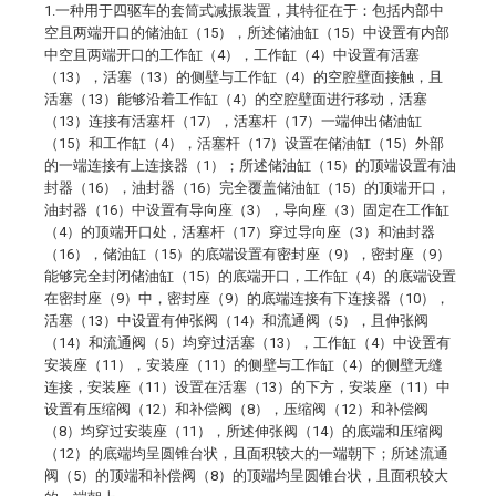
1.一种用于四驱车的套筒式减振装置，其特征在于：包括内部中
空且两端开口的储油缸（15），所述储油缸（15）中设置有内部
中空且两端开口的工作缸（4），工作缸（4）中设置有活塞
（13），活塞（13）的侧壁与工作缸（4）的空腔壁面接触，且
活塞（13）能够沿着工作缸（4）的空腔壁面进行移动，活塞
（13）连接有活塞杆（17），活塞杆（17）一端伸出储油缸
（15）和工作缸（4），活塞杆（17）设置在储油缸（15）外部
的一端连接有上连接器（1）；所述储油缸（15）的顶端设置有油
封器（16），油封器（16）完全覆盖储油缸（15）的顶端开口，
油封器（16）中设置有导向座（3），导向座（3）固定在工作缸
（4）的顶端开口处，活塞杆（17）穿过导向座（3）和油封器
（16），储油缸（15）的底端设置有密封座（9），密封座（9）
能够完全封闭储油缸（15）的底端开口，工作缸（4）的底端设置
在密封座（9）中，密封座（9）的底端连接有下连接器（10），
活塞（13）中设置有伸张阀（14）和流通阀（5），且伸张阀
（14）和流通阀（5）均穿过活塞（13），工作缸（4）中设置有
安装座（11），安装座（11）的侧壁与工作缸（4）的侧壁无缝
连接，安装座（11）设置在活塞（13）的下方，安装座（11）中
设置有压缩阀（12）和补偿阀（8），压缩阀（12）和补偿阀
（8）均穿过安装座（11），所述伸张阀（14）的底端和压缩阀
（12）的底端均呈圆锥台状，且面积较大的一端朝下；所述流通
阀（5）的顶端和补偿阀（8）的顶端均呈圆锥台状，且面积较大