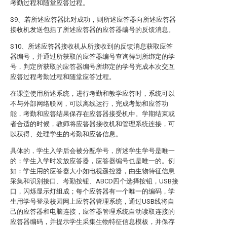
考勤过程和随堂应答过程。
S9、若所述应答器比对成功，则所述应答器向所述应答器
接收机发送包括了所述应答器的应答器编号的反馈消息。
S10、所述应答器接收机从所接收到的反馈消息获取应答
器编号，并通过所获取的应答器编号查询得到所绑定的学
号，判定所获取的应答器编号所绑定的学号完成本次交互
应答过程考勤过程和随堂应答过程。
在课堂使用所述系统，进行考勤和教学应答时，系统可以
不与外部网络联网，可以离线运行，完成考勤和应答功
能，考勤和应答结果保存在应答器接受机中。学期结束或
者合适的时候，教师将应答器接收机和管理系统连接，可
以获得、处理学生的考勤和应答信息。
具体的，学生入学后会被分配学号，所述学生学号是唯一
的；学生入学时发放应答器，应答器编号也是唯一的。例
如：学生用的应答器大小如电视遥控器，由生物特征信息
采集和识别接口、考勤按钮、ABCD四个选择按钮，USB接
口，闪烁显示灯组成；每个应答器有一个唯一的编码，学
生用学号登录校园网上应答器管理系统，通过USB线将自
己的应答器和电脑连接，应答器管理系统自动读取连接的
应答器编码，并提示学生采集生物特征信息模板，并保存