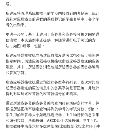
送。
所述应答管理系统根据当前学期内接收到的考勤表，统计
得到对应所述当前课程的课程标识的学生名单中，各个学
号的出勤率。
更进一步的，基于上述用于应答器和应答接收机之间的通
信流程，本实施例中还提供一种随堂进行电子考试的方
法，如图3所示，包括：
所述应答器接收机向所述应答器发送考试指令后，每间隔
指定时间，所述应答器接收机接收所述应答器发送的应答
消息。其中，所述应答消息包括所述应答器的应答器编号
和答案字符。
所述应答器接收机通过预设的答案字符列表，依次对比所
述应答器发送的应答消息中的答案字符是否正确，并统计
得到对应所述应答器的应答器编号的正确率。
通过所述应答器的应答器编号查询得到所绑定的学号，并
根据所述正确率确定查询得到的学号的考试分数。例如：
学生用的应答器大小如电视遥控器，由生物特征信息采集
和识别接口、考勤按钮、ABCD四个选择按钮。学生可以
根据教师中所显示的多媒体影像(比如投影仪投出的PPT)中