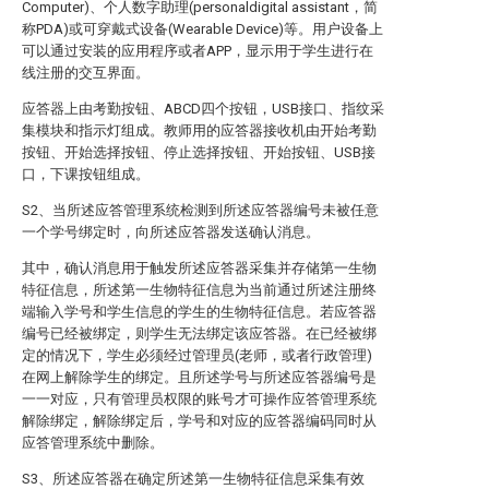
Computer)、个人数字助理(personaldigital assistant，简
称PDA)或可穿戴式设备(Wearable Device)等。用户设备上
可以通过安装的应用程序或者APP，显示用于学生进行在
线注册的交互界面。
应答器上由考勤按钮、ABCD四个按钮，USB接口、指纹采
集模块和指示灯组成。教师用的应答器接收机由开始考勤
按钮、开始选择按钮、停止选择按钮、开始按钮、USB接
口，下课按钮组成。
S2、当所述应答管理系统检测到所述应答器编号未被任意
一个学号绑定时，向所述应答器发送确认消息。
其中，确认消息用于触发所述应答器采集并存储第一生物
特征信息，所述第一生物特征信息为当前通过所述注册终
端输入学号和学生信息的学生的生物特征信息。若应答器
编号已经被绑定，则学生无法绑定该应答器。在已经被绑
定的情况下，学生必须经过管理员(老师，或者行政管理)
在网上解除学生的绑定。且所述学号与所述应答器编号是
一一对应，只有管理员权限的账号才可操作应答管理系统
解除绑定，解除绑定后，学号和对应的应答器编码同时从
应答管理系统中删除。
S3、所述应答器在确定所述第一生物特征信息采集有效