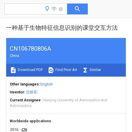
一种基于生物特征信息识别的课堂交互方法
CN106780806A
China
Download PDF
Find Prior Art
Similar
Other languages
English
Inventor
伍铁军
Current Assignee
Nanjing University of Aeronautics and
Astronautics
Worldwide applications
2016
CN