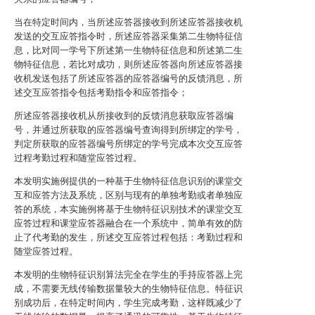
当在特定时间内，当所述应答器接收到所述应答器接收机
发送的交互应答指令时，所述应答器采集第二生物特征信
息，比对同一学号下所述第一生物特征信息和所述第二生
物特征信息，若比对成功，则所述应答器向所述应答器接
收机发送包括了所述应答器的应答器编号的反馈消息，所
述交互应答指令包括考勤指令和应答指令；
所述应答器接收机从所接收到的反馈消息获取应答器编
号，并通过所获取的应答器编号查询得到所绑定的学号，
判定所获取的应答器编号所绑定的学号完成本次交互应答
过程考勤过程和随堂应答过程。
本发明实施例提供的一种基于生物特征信息识别的课堂交
互和应答方法及系统，区别与现有的单独考勤或者单独应
答的系统，本实施例将基于生物特征识别技术的课堂交互
应答过程和课堂应答器融合在一个系统中，简单有效的防
止了代考勤的发生，所述交互应答过程包括：考勤过程和
随堂应答过程。
本发明的生物特征识别算法完全在学生的手持应答器上完
成，不需要无线传输数据量较大的生物特征信息。特征识
别成功后，在特定时间内，学生完成考勤，这样既减少了