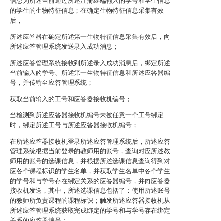
信息为所述当前通过所述注册终端输入的学号和学生信息
的学生的生物特征信息；在确定生物特征信息采集有效
后，
所述应答器在确定所述第一生物特征信息采集有效后，向
所述应答管理系统发送录入成功消息；
所述应答管理系统接收到所述录入成功消息后，绑定所述
当前输入的学号、所述第一生物特征信息和所述应答器编
号，并传输至应答管理系统；
获取当前输入的工号和应答器接收机编号；
当检测到所述应答器接收机编号未被任意一个工号绑定
时，绑定所述工号与所述应答器接收机编号；
在所述应答器接收机登录所述应答管理系统后，所述应答
管理系统根据当前登录的教师用的账号，查询对应所述教
师用的账号的选课信息，并根据所述选课信息查询得到对
应各个课程标识的学生名单，并获取学生名单中各个学生
的学号和与学号存在绑定关系的应答器编号，并向应答器
接收机发送，其中，所述选课信息包括了：使用所述账号
的教师所负责课程的课程标识；触发所述应答器接收机从
所述应答管理系统获取完成绑定的学号和与学号存在绑定
关系的应答器编号；