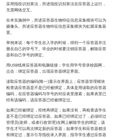
采用指纹识别算法，所述指纹识别算法在应答器上运行，
无需网络交互。
在本实施例中，所述应答器生物特征信息采集模块可以为
摄像头。所述应答器生物特征信息采集模块为虹膜采集装
置。
举例来说：每个学生在入学的时候，得到一个应答器并注
册在自己的学号下。毕业的时候要注销应答器，解除应答
器和自己学号的绑定。
用USB线将应答器和电脑链接；学生用学号登录校园网，
点击：绑定应答器，出现应答器绑定界面。
读取应答器的编码(唯一)显示在界面上；应答器管理模块
检查该应答器是不是已经被绑定，具体是用读取的应答器
编码，在应答器编码与学号的对应表里搜索；如果表里已
经有该编码，该应答器已经被绑定过。
如果已经被绑定，拒绝再绑定；如果没有，再检查该学生
是不是已经绑定过应答器。如果已经绑定过了，必须经过
管理员(老师，或者行政管理)在网上解除学生的绑定，该
学生才可以再次绑定新的应答器；如果学生和应答器都没
有绑定过，显示引导指纹录入界面，指导学生通过应答器