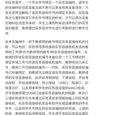
到应答器中。一个学生学号绑定一个应答器编码，该学生
的生物特征信息采集后就不再可以更改和再采集保存。只
有在管理员解除了该应答器和学号的绑定关系后，应答器
再次注册到和其它学生学号绑定的时候，才可以再次采集
生物特征信息并保存。学生上课的时候必须带自己的应答
器到教室，教师通过应答器对学生进行考勤和进行教学活
动
在本实施例中，对于教师用的账号绑定应答器接收机的过
程，可以包括：应答管理系统接收应答器接收机发送的教
师的工号(即作为教师用的账号)和应答器接收机编号。当
检测到所述应答器接收机编号未被任意一个工号绑定时，
绑定所述工号与所述应答器接收机编号。教师有自己的工
号，教师工号与接收机编号一一对应。若应答器接收机编
号已经被绑定，则教师无法绑定该应答器接收机。教师使
用的应答器接收机，由开始考勤按钮、下课按钮、开始考
试按钮、开始选择按钮、停止按钮、USB口、电源口、闪
烁显示灯、以及用来和学生的应答器连接的usb口组成。
开学前教师通过USB口连接应答器接收机到电脑，将自己
上课的班级学生名单通过应答系统管理模块输入到应答器
接收机。在应答器接收机里会有软件生成选修课程的学生
学号，以及和学生号绑定的应答器编码的对照表。上课的
时候，教师按开始考勤按钮，学生用手里的应答器在规定