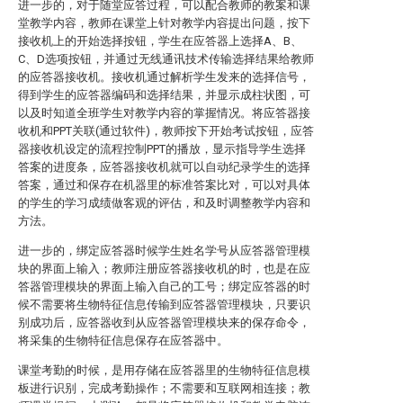
进一步的，对于随堂应答过程，可以配合教师的教案和课
堂教学内容，教师在课堂上针对教学内容提出问题，按下
接收机上的开始选择按钮，学生在应答器上选择A、B、
C、D选项按钮，并通过无线通讯技术传输选择结果给教师
的应答器接收机。接收机通过解析学生发来的选择信号，
得到学生的应答器编码和选择结果，并显示成柱状图，可
以及时知道全班学生对教学内容的掌握情况。将应答器接
收机和PPT关联(通过软件)，教师按下开始考试按钮，应答
器接收机设定的流程控制PPT的播放，显示指导学生选择
答案的进度条，应答器接收机就可以自动纪录学生的选择
答案，通过和保存在机器里的标准答案比对，可以对具体
的学生的学习成绩做客观的评估，和及时调整教学内容和
方法。
进一步的，绑定应答器时候学生姓名学号从应答器管理模
块的界面上输入；教师注册应答器接收机的时，也是在应
答器管理模块的界面上输入自己的工号；绑定应答器的时
候不需要将生物特征信息传输到应答器管理模块，只要识
别成功后，应答器收到从应答器管理模块来的保存命令，
将采集的生物特征信息保存在应答器中。
课堂考勤的时候，是用存储在应答器里的生物特征信息模
板进行识别，完成考勤操作；不需要和互联网相连接；教