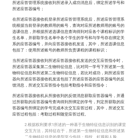
所述应答管理系统接收到所述录入成功消息后，绑定所述学号和
所述应答器编号；
在所述应答器接收机登录所述应答管理系统后，所述应答管理系
统根据当前登录的教师用的账号，查询对应所述教师用的账号的
选课信息，并根据所述选课信息查询得到对应各个课程标识的学
生名单，并获取学生名单中各个学生的学号和与学号存在绑定关
系的应答器编号，并向应答器接收机发送，其中，所述选课信息
包括了：使用所述账号的教师所负责课程的课程标识；
当所述应答器接收到所述应答器接收机发送的交互应答指令时，
所述应答器采集第二生物特征信息，比对同一学号下所述第一生
物特征信息和所述第二生物特征信息，若比对成功，则所述应答
器向所述应答器接收机发送包括了所述应答器的应答器编号的反
馈消息，所述交互应答指令包括考勤指令和应答指令；
所述应答器接收机从所接收到的反馈消息获取应答器编号，并通
过所获取的应答器编号查询得到所绑定的学号，判定所获取的应
答器编号所绑定的学号完成本次交互应答过程，其中，所述交互
应答过程包括：考勤过程和随堂应答过程。
2.根据权利要求1所述的一种基于生物特征信息识别的课堂
交互方法，其特征在于，所述第一生物特征信息和所述第
二生物特征信息的类型至少包括：指纹、虹膜和人脸。