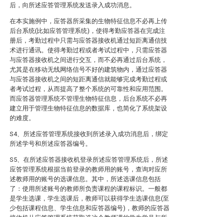
后，向所述应答管理系统发送录入成功消息。
在本实施例中，应答器所采集的生物特征信息不必再上传
后台系统(比如应答管理系统)，使得考勤应答器在完成注
册后，考勤过程中只需与应答器接收机通过短距离通信技
术进行通讯。使得考勤过程或者考试过程中，只需应答器
与应答器接收机之间进行交互，而不必再通过后台系统，
尤其是在移动无线网络信号不好的建筑物内，通过应答器
与应答器接收机之间的短距离通信就能够完成考勤过程或
者考试过程，从而提高了整个系统的可靠性和应用范围。
而应答器管理系统不管理生物特征信息，后台系统不必再
建立用于管理生物特征信息的数据库，也简化了系统架设
的难度。
S4、所述应答管理系统接收到所述录入成功消息后，绑定
所述学号和所述应答器编号。
S5、在所述应答器接收机登录所述应答管理系统后，所述
应答管理系统根据当前登录的教师用的账号，查询对应所
述教师用的账号的选课信息。其中，所述选课信息包括
了：使用所述账号的教师所负责课程的课程标识。一般都
是学生选课，学生选课后，教师可以获得学生选课信息(至
少包括课程信息、学生信息和应答器编号)，教师的应答器