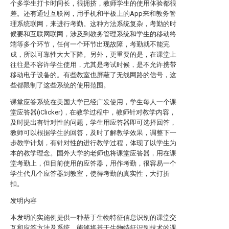
个多学生打卡时间长，很拥挤，教师学生的使用体验都很
差。还有通过互联网，用手机和平板上的App来和教务管
理系统联网，来进行考勤。这种方法系统复杂，考勤的时
候要和互联网联网，涉及到教务管理系统和学生的移动终
端等多个环节，任何一个环节出现故障，考勤就不能完
成，所以可靠性大大下降。另外，更重要的是，在课堂上
往往是不容许学生使用，尤其是考试时候，是不允许携带
移动电子设备的。有些教室也屏蔽了无线网路的信号，这
些都限制了这些系统的使用范围。
课堂应答系统在美国大学已经广发使用，学生每人一个课
堂应答器(iClicker)，在教学过程中，教师针对教学内容，
及时提出有针对性的问题，学生用应答器即可选择回答，
教师可以根据学生的回答，及时了解教学效果，调整下一
步教学计划，有针对性的进行教学过程，体现了以学生为
本的教学理念。国外大学的老师也将课堂应答器，用在课
堂考勤上，但目前使用的应答器，用作考勤，很容易一个
学生代几个应答器到教室，使得考勤的真实性，大打折
扣。
发明内容
本发明的实施例提供一种基于生物特征信息识别的课堂交
互和应答方法及系统，能够将基于生物特征识别技术的课