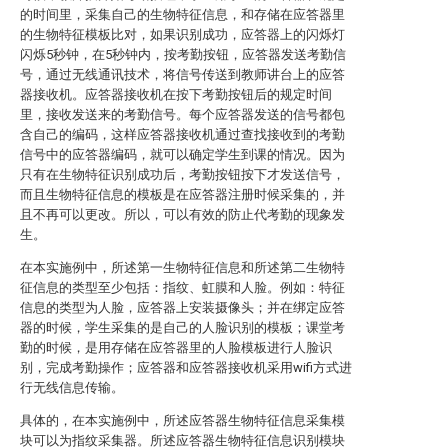
的时间里，采集自己的生物特征信息，和存储在应答器里
的生物特征模板比对，如果识别成功，应答器上的闪烁灯
闪烁5秒钟，在5秒钟内，按考勤按钮，应答器发送考勤信
号，通过无线通讯技术，将信号传送到教师讲台上的应答
器接收机。应答器接收机在按下考勤按钮后的规定时间
里，接收发送来的考勤信号。每个应答器发送的信号都包
含自己的编码，这样应答器接收机通过查找接收到的考勤
信号中的应答器编码，就可以确定学生到课的情况。因为
只有在生物特征识别成功后，考勤按钮按下才发送信号，
而且生物特征信息的模板是在应答器注册时候采集的，并
且不再可以更改。所以，可以有效的防止代考勤的现象发
生。
在本实施例中，所述第一生物特征信息和所述第二生物特
征信息的类型至少包括：指纹、虹膜和人脸。例如：特征
信息的类型为人脸，应答器上安装摄像头；并在绑定应答
器的时候，学生采集的是自己的人脸识别的模板；课堂考
勤的时候，是用存储在应答器里的人脸模板进行人脸识
别，完成考勤操作；应答器和应答器接收机采用wifi方式进
行无线信息传输。
具体的，在本实施例中，所述应答器生物特征信息采集模
块可以为指纹采集器。所述应答器生物特征信息识别模块