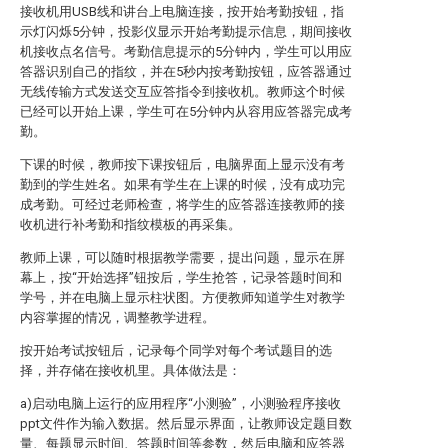
接收机用USB线和讲台上电脑连接，按开始考勤按钮，指
示灯闪烁5分钟，投影仪显示开始考勤提示信息，期间接收
机接收点名信号。考勤信息提示的5分钟内，学生可以用应
答器识别自己的指纹，并在5秒内按考勤按钮，应答器通过
无线传输方式发送交互应答指令到接收机。教师这个时候
已经可以开始上课，学生可在5分钟内从容用应答器完成考
勤。
下课的时候，教师按下课按钮后，电脑界面上显示没有考
勤到的学生姓名。如果有学生在上课的时候，没有成功完
成考勤。可经过老师检查，将学生的应答器连接教师的接
收机进行补考勤和指纹模板的再采集。
教师上课，可以随时根据教学需要，提出问题，显示在屏
幕上，按“开始选择”钮按后，学生抢答，记录答题时间和
学号，并在电脑上显示柱状图。方便教师知道学生对教学
内容掌握的情况，调整教学进程。
按开始考试按钮后，记录每个同学对每个考试题目的选
择，并存储在接收机里。具体做法是：
a)启动电脑上运行的应用程序“小测验”，小测验程序接收
ppt文件作为输入数据。然后显示界面，让教师设定题目数
量、每题显示时间、答题时间等参数，然后电脑和应答器