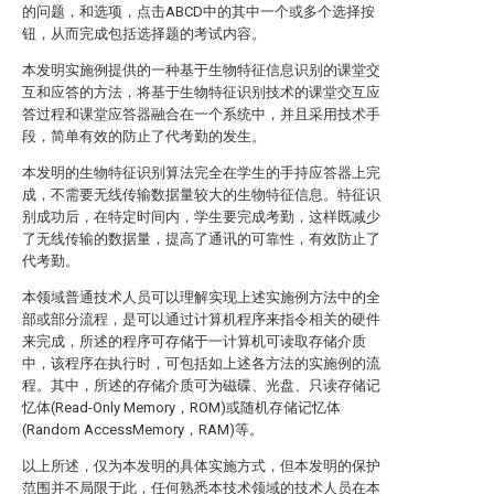
的问题，和选项，点击ABCD中的其中一个或多个选择按
钮，从而完成包括选择题的考试内容。
本发明实施例提供的一种基于生物特征信息识别的课堂交
互和应答的方法，将基于生物特征识别技术的课堂交互应
答过程和课堂应答器融合在一个系统中，并且采用技术手
段，简单有效的防止了代考勤的发生。
本发明的生物特征识别算法完全在学生的手持应答器上完
成，不需要无线传输数据量较大的生物特征信息。特征识
别成功后，在特定时间内，学生要完成考勤，这样既减少
了无线传输的数据量，提高了通讯的可靠性，有效防止了
代考勤。
本领域普通技术人员可以理解实现上述实施例方法中的全
部或部分流程，是可以通过计算机程序来指令相关的硬件
来完成，所述的程序可存储于一计算机可读取存储介质
中，该程序在执行时，可包括如上述各方法的实施例的流
程。其中，所述的存储介质可为磁碟、光盘、只读存储记
忆体(Read-Only Memory，ROM)或随机存储记忆体
(Random AccessMemory，RAM)等。
以上所述，仅为本发明的具体实施方式，但本发明的保护
范围并不局限于此，任何熟悉本技术领域的技术人员在本