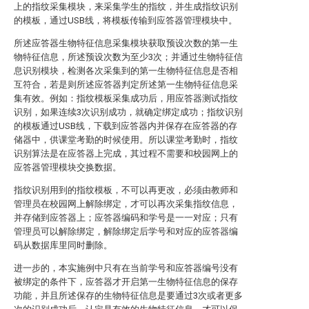
上的指纹采集模块，来采集学生的指纹，并生成指纹识别
的模板，通过USB线，将模板传输到应答器管理模块中。
所述应答器生物特征信息采集模块获取预设次数的第一生
物特征信息，所述预设次数为至少3次；并通过生物特征信
息识别模块，检测各次采集到的第一生物特征信息是否相
互符合，若是则所述应答器判定所述第一生物特征信息采
集有效。例如：指纹模板采集成功后，用应答器测试指纹
识别，如果连续3次识别成功，就确定绑定成功；指纹识别
的模板通过USB线，下载到应答器内并保存在应答器的存
储器中，供课堂考勤的时候使用。所以课堂考勤时，指纹
识别算法是在应答器上完成，其过程不需要和校园网上的
应答器管理模块交换数据。
指纹识别用到的指纹模板，不可以再更改，必须由教师和
管理员在校园网上解除绑定，才可以再次采集指纹信息，
并存储到应答器上；应答器编码和学号是一一对应；只有
管理员可以解除绑定，解除绑定后学号和对应的应答器编
码从数据库里同时删除。
进一步的，本实施例中只有在当前学号和应答器编号没有
被绑定的条件下，应答器才开启第一生物特征信息的保存
功能，并且所述保存的生物特征信息是要通过3次或者更多