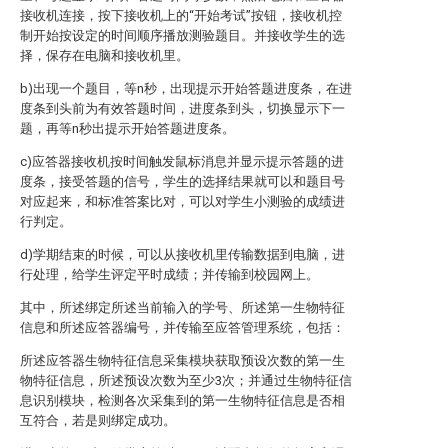
接收机连接，按下接收机上的“开始考试”按钮，接收机控
制开始按设定的时间顺序播放测验题目。并接收学生的选
择，保存在电脑和接收机里。
b)出现一个题目，等n秒，出现提示开始答题进度条，在进
度条到头前为有效答题时间，进度条到头，切换显示下一
题，再等n秒出提示开始答题进度条。
c)应答器接收机按时间触发鼠标消息并显示提示答题的进
度条，接受答题的信号，学生的选择结果就可以和题目号
对应起来，和标准答案比对，可以对学生小测验的成绩进
行判定。
d)学期结束的时候，可以从接收机里传输数据到电脑，进
行处理，给学生评定平时成绩；并传输到校园网上。
其中，所述绑定所述当前输入的学号、所述第一生物特征
信息和所述应答器编号，并传输至应答管理系统，包括：
所述应答器生物特征信息采集模块获取预设次数的第一生
物特征信息，所述预设次数为至少3次；并通过生物特征信
息识别模块，检测各次采集到的第一生物特征信息是否相
互符合，若是则绑定成功。