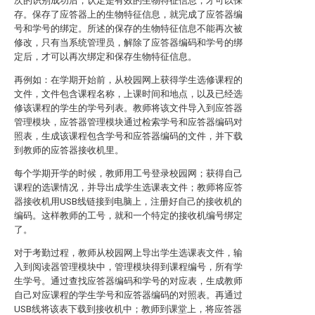
次的识别成功后，认定是有效的生物特征信息，才可以保
存。保存了应答器上的生物特征信息，就完成了应答器编
号和学号的绑定。所述的保存的生物特征信息不能再次被
修改，只有当系统管理员，解除了应答器编码和学号的绑
定后，才可以再次绑定和保存生物特征信息。
再例如：在学期开始前，从校园网上获得学生选修课程的
文件，文件包含课程名称，上课时间和地点，以及已经选
修该课程的学生的学号列表。教师将该文件导入到应答器
管理模块，应答器管理模块通过检索学号和应答器编码对
照表，生成该课程包含学号和应答器编码的文件，并下载
到教师的应答器接收机里。
每个学期开学的时候，教师用工号登录校园网；获得自己
课程的选课情况，并导出成学生选课表文件；教师将应答
器接收机用USB线链接到电脑上，注册好自己的接收机的
编码。这样教师的工号，就和一个特定的接收机编号绑定
了。
对于考勤过程，教师从校园网上导出学生选课表文件，输
入到阅读器管理模块中，管理模块得到课程编号，所有学
生学号。通过查找应答器编码和学号的对应表，生成教师
自己对应课程的学生学号和应答器编码的对照表。再通过
USB线将该表下载到接收机中；教师到课堂上，将应答器