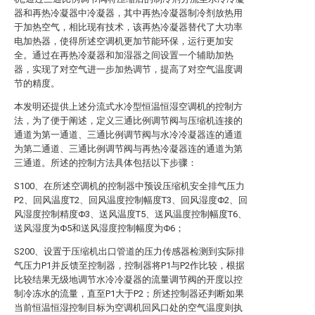
器和再热冷凝器中冷凝器，其中再热冷凝器制冷剂放热用
于加热空气，相比现有技术，该再热冷凝器替代了大功率
电加热器，使得所述空调机更加节能环保，运行更加安
全。通过在再热冷凝器和加湿器之间设置一个辅助加热
器，实现了对空气进一步加热调节，提高了对空气温度调
节的精度。
本发明还提供上述分流式水冷型恒温恒湿空调机的控制方
法，为了便于阐述，定义三通比例调节阀与压缩机连接的
通道为第一通道、三通比例调节阀与水冷冷凝器连的通道
为第二通道、三通比例调节阀与再热冷凝器连的通道为第
三通道。所述的控制方法具体包括以下步骤：
S100、在所述空调机的控制器中预设压缩机安全排气压力
P2、回风温度T2、回风温度控制幅度T3、回风湿度Φ2、回
风湿度控制精度Φ3、送风温度T5、送风温度控制幅度T6、
送风湿度为Φ5和送风湿度控制幅度为Φ6；
S200、设置于压缩机出口管道的压力传感器检测到实际排
气压力P1并反馈至控制器，控制器将P1与P2作比较，根据
比较结果无级地调节水冷冷凝器的流量调节阀的开度以控
制冷冻水的流量，直至P1大于P2；所述控制器还判断如果
当前恒温恒湿控制目标为空调机回风口处的空气温度则执