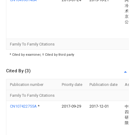
阿尔
冷工
术（
京）
公司
Family To Family Citations
* Cited by examiner, † Cited by third party
Cited By (3)
Publication number
Priority date
Publication date
Assi
Family To Family Citations
CN107422755A
*
2017-09-29
2017-12-01
中车
四方
研究
限公