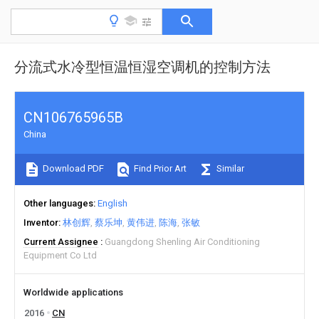
分流式水冷型恒温恒湿空调机的控制方法
CN106765965B
China
Download PDF
Find Prior Art
Similar
Other languages
English
Inventor
林创辉
蔡乐坤
黄伟进
陈海
张敏
Current Assignee
Guangdong Shenling Air Conditioning
Equipment Co Ltd
Worldwide applications
2016
CN