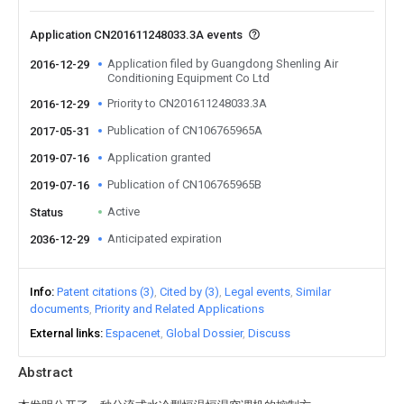
Application CN201611248033.3A events
Application filed by Guangdong Shenling Air
2016-12-29
Conditioning Equipment Co Ltd
Priority to CN201611248033.3A
2016-12-29
Publication of CN106765965A
2017-05-31
Application granted
2019-07-16
Publication of CN106765965B
2019-07-16
Active
Status
Anticipated expiration
2036-12-29
Info
Patent citations (3)
Cited by (3)
Legal events
Similar
documents
Priority and Related Applications
External links
Espacenet
Global Dossier
Discuss
Abstract