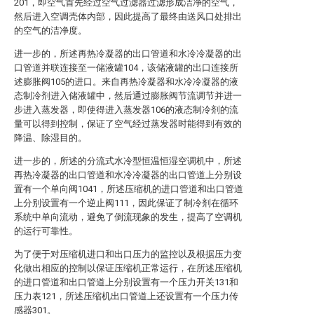
201，即空气首先经过空气过滤器过滤形成洁净的空气，
然后进入空调壳体内部，因此提高了最终由送风口处排出
的空气的洁净度。
进一步的，所述再热冷凝器的出口管道和水冷冷凝器的出
口管道并联连接至一储液罐104，该储液罐的出口连接所
述膨胀阀105的进口。来自再热冷凝器和水冷冷凝器的液
态制冷剂进入储液罐中，然后通过膨胀阀节流调节并进一
步进入蒸发器，即使得进入蒸发器106的液态制冷剂的流
量可以得到控制，保证了空气经过蒸发器时能得到有效的
降温、除湿目的。
进一步的，所述的分流式水冷型恒温恒湿空调机中，所述
再热冷凝器的出口管道和水冷冷凝器的出口管道上分别设
置有一个单向阀1041，所述压缩机的进口管道和出口管道
上分别设置有一个逆止阀111，因此保证了制冷剂在循环
系统中单向流动，避免了倒流现象的发生，提高了空调机
的运行可靠性。
为了便于对压缩机进口和出口压力的监控以及根据压力变
化做出相应的控制以保证压缩机正常运行，在所述压缩机
的进口管道和出口管道上分别设置有一个压力开关131和
压力表121，所述压缩机出口管道上还设置有一个压力传
感器301。