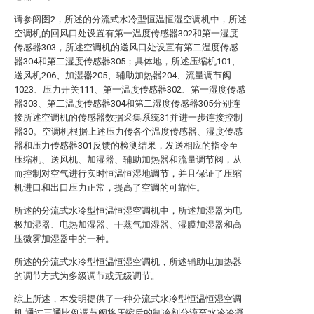
请参阅图2，所述的分流式水冷型恒温恒湿空调机中，所述
空调机的回风口处设置有第一温度传感器302和第一湿度
传感器303，所述空调机的送风口处设置有第二温度传感
器304和第二湿度传感器305；具体地，所述压缩机101、
送风机206、加湿器205、辅助加热器204、流量调节阀
1023、压力开关111、第一温度传感器302、第一湿度传感
器303、第二温度传感器304和第二湿度传感器305分别连
接所述空调机的传感器数据采集系统31并进一步连接控制
器30。空调机根据上述压力传各个温度传感器、湿度传感
器和压力传感器301反馈的检测结果，发送相应的指令至
压缩机、送风机、加湿器、辅助加热器和流量调节阀，从
而控制对空气进行实时恒温恒湿地调节，并且保证了压缩
机进口和出口压力正常，提高了空调的可靠性。
所述的分流式水冷型恒温恒湿空调机中，所述加湿器为电
极加湿器、电热加湿器、干蒸气加湿器、湿膜加湿器和高
压微雾加湿器中的一种。
所述的分流式水冷型恒温恒湿空调机，所述辅助电加热器
的调节方式为多级调节或无级调节。
综上所述，本发明提供了一种分流式水冷型恒温恒湿空调
机,通过三通比例调节阀将压缩后的制冷剂分流至水冷冷凝