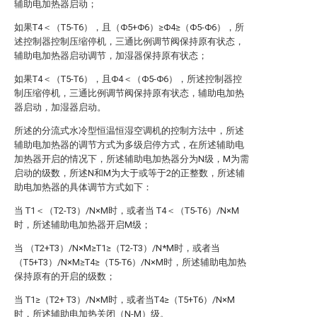
辅助电加热器启动；
如果T4＜（T5-T6），且（Φ5+Φ6）≥Φ4≥（Φ5-Φ6），所
述控制器控制压缩停机，三通比例调节阀保持原有状态，
辅助电加热器启动调节，加湿器保持原有状态；
如果T4＜（T5-T6），且Φ4＜（Φ5-Φ6），所述控制器控
制压缩停机，三通比例调节阀保持原有状态，辅助电加热
器启动，加湿器启动。
所述的分流式水冷型恒温恒湿空调机的控制方法中，所述
辅助电加热器的调节方式为多级启停方式，在所述辅助电
加热器开启的情况下，所述辅助电加热器分为N级，M为需
启动的级数，所述N和M为大于或等于2的正整数，所述辅
助电加热器的具体调节方式如下：
当 T1＜（T2-T3）/N×M时，或者当 T4＜（T5-T6）/N×M
时，所述辅助电加热器开启M级；
当 （T2+T3）/N×M≥T1≥（T2-T3）/N*M时，或者当
（T5+T3）/N×M≥T4≥（T5-T6）/N×M时，所述辅助电加热
保持原有的开启的级数；
当 T1≥（T2+ T3）/N×M时，或者当T4≥（T5+T6）/N×M
时，所述辅助电加热关闭（N-M）级。