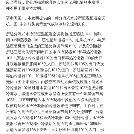
应当理解，此处所描述的具体实施例仅用以解释本发明，
并不用于限定本发明。
请参阅图1，本发明提供的一种分流式水冷型恒温恒湿空调
机。图1中的箭头表示空气或制冷剂的流动方向。
所述分流式水冷型恒温恒湿空调机包括压缩机101、膨胀
阀105和蒸发器106，还包括加湿器205、送风机206、与所
述压缩机出口连接的三通比例调节阀109、以及分别连接
所述三通比例调节阀出口的水冷冷凝器102和再热冷凝器
103；所述水冷冷凝器102的出口和再热冷凝器103的出口
并联连接至膨胀阀105的入口，所述膨胀阀105的出口依次
连接蒸发器106以及压缩机101的进口；所述蒸发器106、
再热冷凝器103、加湿器205和送风机206在所述空调机的
壳体（图中未画出）内按空气流动方向依次设置；所述水
冷冷凝器102通过进水管道1021和出水管道1022连接外部
冷冻水，该进水管道或出水管道上设置有一个流量调节阀
1023，用来调节进入水冷冷凝器中换热的冷冻水的流量，
以便对所述水冷冷凝器的冷凝效果进行调节。工作时，被
压缩后的制冷剂经过三通比例调节阀10的分流调节，分别
流入水冷冷凝器102和再热冷凝器103中进行冷凝，水冷冷
凝器和再热冷凝器中冷凝后的制冷剂通过膨胀阀105膨胀
后进入蒸发器106中换热，再返回至压缩机101的入口，形