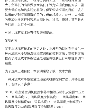
作，当压缩机全开，在部分负荷工况下，压缩机冷量偏
大，空调机的出风温度大幅低于设定温湿度值的要求，需
要大量的电加热实现热补偿，保证恒温恒湿的目的，该方
法虽能达到恒温恒湿的目的，但能耗极大。此外，大功率
的电加热器运行时容易出现过热、过流、烧毁，甚至起火
等问题，运行不可靠。
可见，现有技术还有待改进和提高。
发明内容
鉴于上述现有技术的不足之处，本发明的目的在于提供一
种分流式水冷型恒温恒湿空调机的控制方法，该控制方法
提高了分流式水冷型恒温恒湿空调机的运行可靠性和调节
精度。
为了达到上述目的，本发明采取了以下技术方案：
一种分流式水冷型恒温恒湿空调机的控制方法，其特征在
于，包括以下步骤：
S100、在所述空调机的控制器中预设压缩机安全排气压力
P2、回风温度T2、回风温度控制幅度T3、回风湿度Φ2、回
风湿度控制精度Φ3、送风温度T5、送风温度控制幅度T6、
送风湿度为Φ5和送风湿度控制幅度为Φ6；