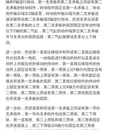
轴和Y轴进行移动，第一支承板和第二支承板之间设有第二
支承板的转动组件，转动组件固定在第一支承板上，转动
组件输出端沿Z轴设置，转动组件输出端与第二支承板连
接并能带动第二支承板绕Z轴进行转动，所述支承台设置
在第二支承板的上方，第二支承板的底部固定设有动作端
位于Z轴的第二气缸，第二气缸的动作端穿过第二支承板
并与支承台的底部连接，第二气缸能驱动支承台上下移
动。
进一步的，所述第一直线位移组件和所述第二直线位移组
件分别具有一电机、一由电机进行驱动的丝杆以及套设在
丝杆上并能沿丝杆移动的传动件，第一直线位移组件的传
动件上固定设有第一滑座，第一滑座上沿Y轴方向固定设有
第一滑轨，第一滑轨上滑设有第一滑块，第一滑块固定连
接在所述第一支承板的底部，第二直线位移组件的传动件
上固定设有第二滑座，第二滑座上沿X轴方向固定设有第
二滑轨，第二滑轨上滑设有第二滑块，第二滑块固定连接
在所述第一支承板的底部。
进一步的，所述底座和所述第一支承板之间设有第一导向
支承组件，第一导向支承组件包括第三滑座、第三下滑
轨、第一连接座、第三上滑轨和第三滑块，第三滑座固定
在所述底座上，第三下滑轨沿X轴方向固定在第三滑座