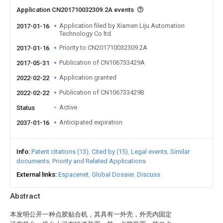
Application CN201710032309.2A events
Application filed by Xiamen Liju Automation
2017-01-16
Technology Co ltd
Priority to CN201710032309.2A
2017-01-16
Publication of CN106733429A
2017-05-31
Application granted
2022-02-22
Publication of CN106733429B
2022-02-22
Active
Status
Anticipated expiration
2037-01-16
Info
Patent citations (13)
Cited by (15)
Legal events
Similar
documents
Priority and Related Applications
External links
Espacenet
Global Dossier
Discuss
Abstract
本发明公开一种点胶贴合机，其具有一外壳，外壳内固定