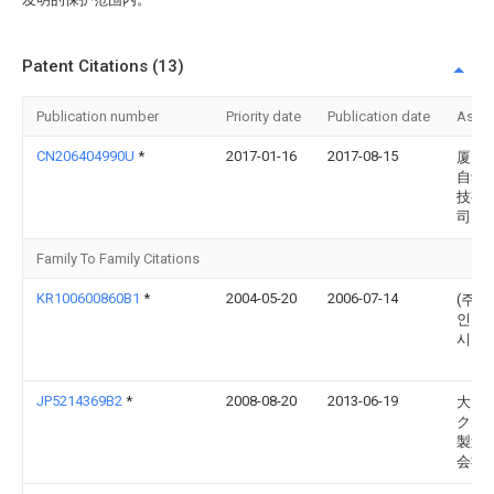
Patent Citations (13)
Publication number
Priority date
Publication date
Assi
CN206404990U
*
2017-01-16
2017-08-15
厦门
自动
技有
司
Family To Family Citations
KR100600860B1
*
2004-05-20
2006-07-14
(주)
인유
시스
JP5214369B2
*
2008-08-20
2013-06-19
大日
クリ
製造
会社