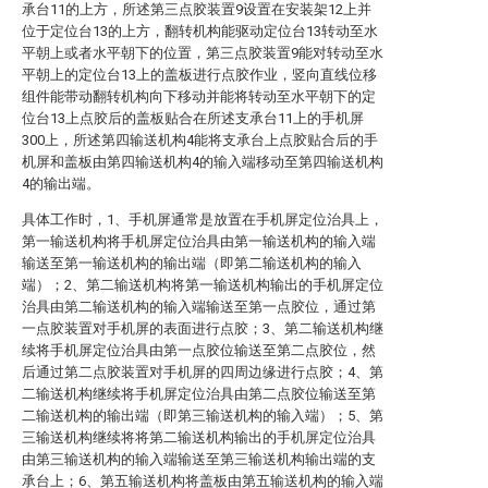
承台11的上方，所述第三点胶装置9设置在安装架12上并
位于定位台13的上方，翻转机构能驱动定位台13转动至水
平朝上或者水平朝下的位置，第三点胶装置9能对转动至水
平朝上的定位台13上的盖板进行点胶作业，竖向直线位移
组件能带动翻转机构向下移动并能将转动至水平朝下的定
位台13上点胶后的盖板贴合在所述支承台11上的手机屏
300上，所述第四输送机构4能将支承台上点胶贴合后的手
机屏和盖板由第四输送机构4的输入端移动至第四输送机构
4的输出端。
具体工作时，1、手机屏通常是放置在手机屏定位治具上，
第一输送机构将手机屏定位治具由第一输送机构的输入端
输送至第一输送机构的输出端（即第二输送机构的输入
端）；2、第二输送机构将第一输送机构输出的手机屏定位
治具由第二输送机构的输入端输送至第一点胶位，通过第
一点胶装置对手机屏的表面进行点胶；3、第二输送机构继
续将手机屏定位治具由第一点胶位输送至第二点胶位，然
后通过第二点胶装置对手机屏的四周边缘进行点胶；4、第
二输送机构继续将手机屏定位治具由第二点胶位输送至第
二输送机构的输出端（即第三输送机构的输入端）；5、第
三输送机构继续将将第二输送机构输出的手机屏定位治具
由第三输送机构的输入端输送至第三输送机构输出端的支
承台上；6、第五输送机构将盖板由第五输送机构的输入端