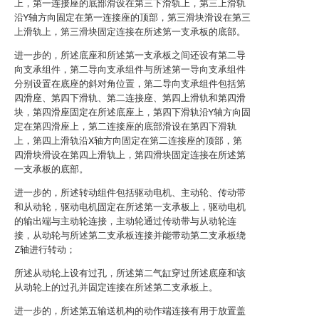
上，第一连接座的底部滑设在第三下滑轨上，第三上滑轨
沿Y轴方向固定在第一连接座的顶部，第三滑块滑设在第三
上滑轨上，第三滑块固定连接在所述第一支承板的底部。
进一步的，所述底座和所述第一支承板之间还设有第二导
向支承组件，第二导向支承组件与所述第一导向支承组件
分别设置在底座的斜对角位置，第二导向支承组件包括第
四滑座、第四下滑轨、第二连接座、第四上滑轨和第四滑
块，第四滑座固定在所述底座上，第四下滑轨沿Y轴方向固
定在第四滑座上，第二连接座的底部滑设在第四下滑轨
上，第四上滑轨沿X轴方向固定在第二连接座的顶部，第
四滑块滑设在第四上滑轨上，第四滑块固定连接在所述第
一支承板的底部。
进一步的，所述转动组件包括驱动电机、主动轮、传动带
和从动轮，驱动电机固定在所述第一支承板上，驱动电机
的输出端与主动轮连接，主动轮通过传动带与从动轮连
接，从动轮与所述第二支承板连接并能带动第二支承板绕
Z轴进行转动；
所述从动轮上设有过孔，所述第二气缸穿过所述底座和该
从动轮上的过孔并固定连接在所述第二支承板上。
进一步的，所述第五输送机构的动作端连接有用于放置盖