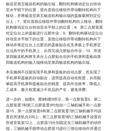
输送至第五输送机构的输出端，翻转机构驱动定位台转动
至水平朝下的位置，竖向直线位移组件带动翻转机构向下
移动，并将输送至第五输送机构输出端的盖板吸附到定位
台上；7、竖向直线位移组件带动翻转机构向上移动，翻转
机构驱动定位台转动至水平朝上的位置；8、第三点胶装置
对定位台上的盖板进行点胶作业；9、翻转机构驱动定位台
转动至水平朝下的位置，直线位移组件带动翻转机构向下
移动并将定位台上点胶后的盖板贴合在支承板上手机屏定
位治具中的手机屏上，从而完成点胶贴合作业；10、所述
第四输送机构将支承台上点胶贴合后的手机屏和盖板由第
四输送机构的输入端移动至第四输送机构的输出端。
本实施例不仅能实现手机屏和盖板的自动点胶，也实现了
手机屏和盖板的自动贴合，进而提高自动化程度，从而能
够提高手机屏和盖板贴合的精度、提高作业效率，降低人
工成本，极大程度减少不良品的产生，避免浪费。
进一步的，如图6、图8和图9所示，第一点胶装置6、第二
点胶装置7和第三点胶装置9均包括一三轴机械手和一点胶
器15，第一点胶装置6和第二点胶装置7的三轴机械手均设
置在所述机台200上，第三点胶装置9的三轴机械手设置在
所述安装架12上，点胶器15分别固定在三轴机械手的动作
端，三轴机械手能带动点胶器15进行三维位移动作并通过