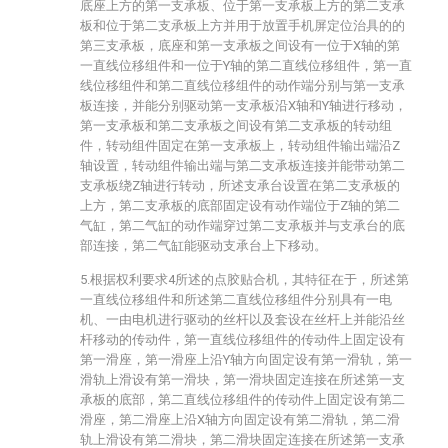
底座上方的第一支承板、位于第一支承板上方的第二支承
板和位于第二支承板上方并用于放置手机屏定位治具的的
第三支承板，底座和第一支承板之间设有一位于X轴的第
一直线位移组件和一位于Y轴的第二直线位移组件，第一直
线位移组件和第二直线位移组件的动作端分别与第一支承
板连接，并能分别驱动第一支承板沿X轴和Y轴进行移动，
第一支承板和第二支承板之间设有第二支承板的转动组
件，转动组件固定在第一支承板上，转动组件输出端沿Z
轴设置，转动组件输出端与第二支承板连接并能带动第二
支承板绕Z轴进行转动，所述支承台设置在第二支承板的
上方，第二支承板的底部固定设有动作端位于Z轴的第二
气缸，第二气缸的动作端穿过第二支承板并与支承台的底
部连接，第二气缸能驱动支承台上下移动。
5.根据权利要求4所述的点胶贴合机，其特征在于，所述第
一直线位移组件和所述第二直线位移组件分别具有一电
机、一由电机进行驱动的丝杆以及套设在丝杆上并能沿丝
杆移动的传动件，第一直线位移组件的传动件上固定设有
第一滑座，第一滑座上沿Y轴方向固定设有第一滑轨，第一
滑轨上滑设有第一滑块，第一滑块固定连接在所述第一支
承板的底部，第二直线位移组件的传动件上固定设有第二
滑座，第二滑座上沿X轴方向固定设有第二滑轨，第二滑
轨上滑设有第二滑块，第二滑块固定连接在所述第一支承