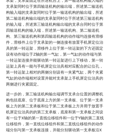
承架，支承架固定在所述机台上，第一输送机构输入端的
支承架同时位于第四输送机构的输出端，所述第二输送机
构输入端的支承架同时位于第一输送机构的输出端，所述
第二输送机构输出端的支承架同时位于所述第三输送机构
的输入端，所述第三输送机构输出端的支承台同时位于第
四输送机构的输入端，所述第一输送机构、第二输送机
构、第三输送机构和第四输送机构的动作端均连接有滑移
件，滑移件上位于支承架的一侧连接有放置手机屏定位治
具的第一转运架，滑移件上位于第一转运架的下方还固定
设有动作端位于Z轴的第一气缸，第一气缸的动作端与第
一转运架连接并能驱动第一转运架进行上下移动，第一转
运架上具有一能与手机屏定位治具相对应配合的让位孔，
第一转运架上相对的两侧分别设有一夹紧气缸，两个夹紧
气缸的动作端相对设置并能对支承架上手机屏定位治具的
两侧进行夹紧固定。
进一步的，第三输送机构输出端调节支承台位置的调整机
构包括底座、位于底座上方的第一支承板、位于第一支承
板上方的第二支承板和位于第二支承板上方并用于放置手
机屏定位治具的的第三支承板，底座和第一支承板之间设
有一位于X轴的第一直线位移组件和一位于Y轴的第二直线
位移组件，第一直线位移组件和第二直线位移组件的动作
端分别与第一支承板连接，并能分别驱动第一支承板沿X