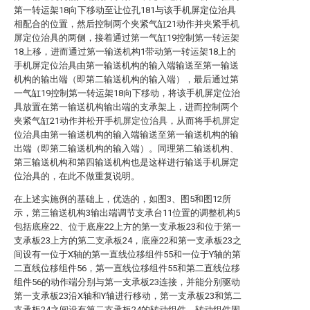
第一转运架18向下移动至让位孔181与该手机屏定位治具
相配合的位置，然后控制两个夹紧气缸21动作并夹紧手机
屏定位治具的两侧，接着通过第一气缸19控制第一转运架
18上移，进而通过第一输送机构1带动第一转运架18上的
手机屏定位治具由第一输送机构的输入端输送至第一输送
机构的输出端（即第二输送机构的输入端），最后通过第
一气缸19控制第一转运架18向下移动，将该手机屏定位治
具放置在第一输送机构输出端的支承架上，进而控制两个
夹紧气缸21动作并松开手机屏定位治具，从而将手机屏定
位治具由第一输送机构的输入端输送至第一输送机构的输
出端（即第二输送机构的输入端）。同理第二输送机构、
第三输送机构和第四输送机构也是这样进行输送手机屏定
位治具的，在此不做重复说明。
在上述实施例的基础上，优选的，如图3、图5和图12所
示，第三输送机构3输出端调节支承台11位置的调整机构5
包括底座22、位于底座22上方的第一支承板23和位于第一
支承板23上方的第二支承板24，底座22和第一支承板23之
间设有一位于X轴的第一直线位移组件55和一位于Y轴的第
二直线位移组件56，第一直线位移组件55和第二直线位移
组件56的动作端分别与第一支承板23连接，并能分别驱动
第一支承板23沿X轴和Y轴进行移动，第一支承板23和第二
支承板24之间设有第二支承板24的转动组件，转动组件固