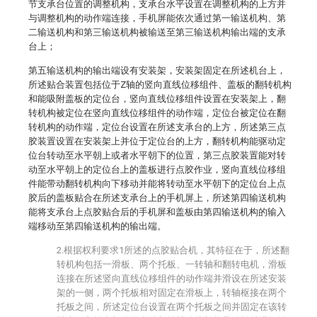
节支承台位置的调整机构，支承台水平设置在调整机构的上方并
与调整机构的动作端连接，手机屏能依次通过第一输送机构、第
二输送机构和第三输送机构被输送至第三输送机构输出端的支承
台上；
第五输送机构的输出端设有安装架，安装架固定在所述机台上，
所述贴合装置包括位于Z轴的竖向直线位移组件、盖板的翻转机构
和能吸附盖板的定位台，竖向直线位移组件设置在安装架上，翻
转机构被定位在竖向直线位移组件的动作端，定位台被定位在翻
转机构的动作端，定位台设置在所述支承台的上方，所述第三点
胶装置设置在安装架上并位于定位台的上方，翻转机构能驱动定
位台转动至水平朝上或者水平朝下的位置，第三点胶装置能对转
动至水平朝上的定位台上的盖板进行点胶作业，竖向直线位移组
件能带动翻转机构向下移动并能将转动至水平朝下的定位台上点
胶后的盖板贴合在所述支承台上的手机屏上，所述第四输送机构
能将支承台上点胶贴合后的手机屏和盖板由第四输送机构的输入
端移动至第四输送机构的输出端。
2.根据权利要求1所述的点胶贴合机，其特征在于，所述翻
转机构包括一滑板、两个托板、一转轴和翻转电机，滑板
连接在所述竖向直线位移组件的动作端并滑设在所述安装
架的一侧，两个托板相对固定在滑板上，转轴枢接在两个
托板之间，所述定位台设置在两个托板之间并固定在该转