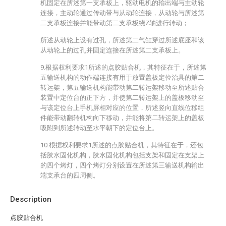
机固定在所述第一支承板上，驱动电机的输出端与主动轮
连接，主动轮通过传动带与从动轮连接，从动轮与所述第
二支承板连接并能带动第二支承板绕Z轴进行转动；
所述从动轮上设有过孔，所述第二气缸穿过所述底座和该
从动轮上的过孔并固定连接在所述第二支承板上。
9.根据权利要求1所述的点胶贴合机，其特征在于，所述第
五输送机构的动作端连接有用于放置盖板定位治具的第二
转运架，第五输送机构能带动第二转运架移动至所述贴合
装置中定位台的正下方，并使第二转运架上的盖板移动至
与该定位台上手机屏相对应的位置，所述竖向直线位移组
件能带动翻转机构向下移动，并能将第二转运架上的盖板
吸附到所述转动至水平朝下的定位台上。
10.根据权利要求1所述的点胶贴合机，其特征在于，还包
括胶水固化机构，胶水固化机构包括支架和固定在支架上
的四个烤灯，四个烤灯分别设置在所述第三输送机构输出
端支承台的四周侧。
Description
点胶贴合机