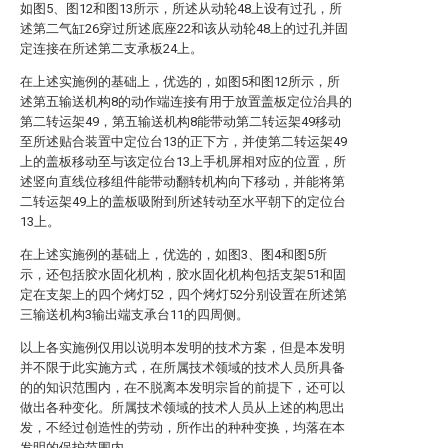
如图5、图12和图13所示，所述从动轮48上设有过孔，所
述第二气缸26穿过所述底座22和该从动轮48上的过孔并固
定连接在所述第二支承板24上。
在上述实施例的基础上，优选的，如图5和图12所示，所
述第五输送机构8的动作端连接有用于放置盖板定位治具的
第二转运架49，第五输送机构8能带动第二转运架49移动
至所述贴合装置中定位台13的正下方，并使第二转运架49
上的盖板移动至与该定位台13上手机屏相对应的位置，所
述竖向直线位移组件能带动翻转机构向下移动，并能将第
二转运架49上的盖板吸附到所述转动至水平朝下的定位台
13上。
在上述实施例的基础上，优选的，如图3、图4和图5所
示，还包括胶水固化机构，胶水固化机构包括支架51和固
定在支架上的四个烤灯52，四个烤灯52分别设置在所述第
三输送机构3输出端支承台11的四周侧。
以上各实施例仅用以说明本发明的技术方案，但是本发明
并不限于此实施方式，在所属技术领域的技术人员所具备
的的知识范围内，在不脱离本发明宗旨的前提下，还可以
做出各种变化。所属技术领域的技术人员从上述的构思出
发，不经过创造性的劳动，所作出的种种变换，均落在本
发明的保护范围内。