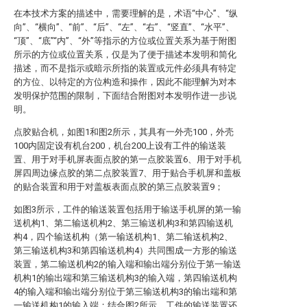
在本技术方案的描述中，需要理解的是，术语“中心”、“纵
向”、“横向”、“前”、“后”、“左”、“右”、“竖直”、“水平”、
“顶”、“底”“内”、“外”等指示的方位或位置关系为基于附图
所示的方位或位置关系，仅是为了便于描述本发明和简化
描述，而不是指示或暗示所指的装置或元件必须具有特定
的方位、以特定的方位构造和操作，因此不能理解为对本
发明保护范围的限制，下面结合附图对本发明作进一步说
明。
点胶贴合机，如图1和图2所示，其具有一外壳100，外壳
100内固定设有机台200，机台200上设有工件的输送装
置、用于对手机屏表面点胶的第一点胶装置6、用于对手机
屏四周边缘点胶的第二点胶装置7、用于贴合手机屏和盖板
的贴合装置和用于对盖板表面点胶的第三点胶装置9；
如图3所示，工件的输送装置包括用于输送手机屏的第一输
送机构1、第二输送机构2、第三输送机构3和第四输送机
构4，四个输送机构（第一输送机构1、第二输送机构2、
第三输送机构3和第四输送机构4）共同围成一方形的输送
装置，第二输送机构2的输入端和输出端分别位于第一输送
机构1的输出端和第三输送机构3的输入端，第四输送机构
4的输入端和输出端分别位于第三输送机构3的输出端和第
一输送机构1的输入端；结合图2所示，工件的输送装置还