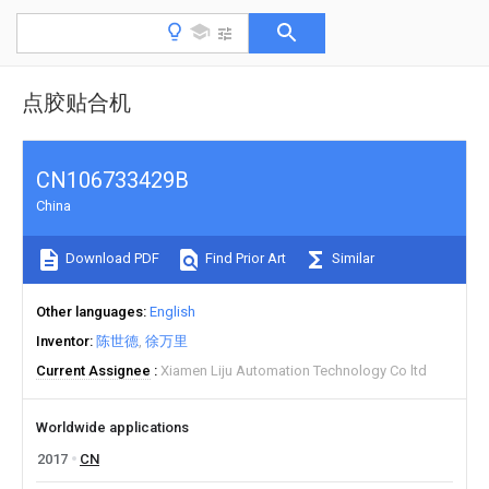
点胶贴合机
CN106733429B
China
Download PDF
Find Prior Art
Similar
Other languages
English
Inventor
陈世德
徐万里
Current Assignee
Xiamen Liju Automation Technology Co ltd
Worldwide applications
2017
CN