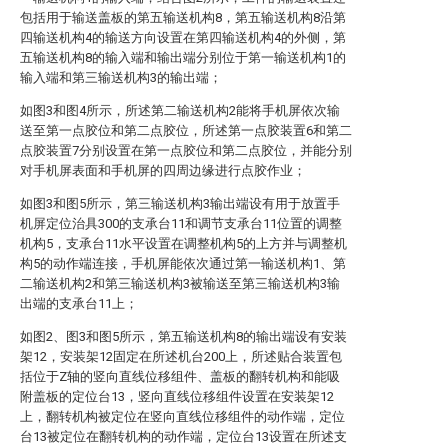
包括用于输送盖板的第五输送机构8，第五输送机构8沿第
四输送机构4的输送方向设置在第四输送机构4的外侧，第
五输送机构8的输入端和输出端分别位于第一输送机构1的
输入端和第三输送机构3的输出端；
如图3和图4所示，所述第二输送机构2能将手机屏依次输
送至第一点胶位和第二点胶位，所述第一点胶装置6和第二
点胶装置7分别设置在第一点胶位和第二点胶位，并能分别
对手机屏表面和手机屏的四周边缘进行点胶作业；
如图3和图5所示，第三输送机构3输出端设有用于放置手
机屏定位治具300的支承台11和调节支承台11位置的调整
机构5，支承台11水平设置在调整机构5的上方并与调整机
构5的动作端连接，手机屏能依次通过第一输送机构1、第
二输送机构2和第三输送机构3被输送至第三输送机构3输
出端的支承台11上；
如图2、图3和图5所示，第五输送机构8的输出端设有安装
架12，安装架12固定在所述机台200上，所述贴合装置包
括位于Z轴的竖向直线位移组件、盖板的翻转机构和能吸
附盖板的定位台13，竖向直线位移组件设置在安装架12
上，翻转机构被定位在竖向直线位移组件的动作端，定位
台13被定位在翻转机构的动作端，定位台13设置在所述支