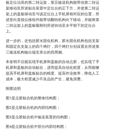
板定位治具的第二转运架，第五输送机构能带动第二转运
架移动至所述贴合装置中定位台的正下方，并使第二转运
架上的盖板移动至与该定位台上手机屏相对应的位置，所
述竖向直线位移组件能带动翻转机构向下移动，并能将第
二转运架上的盖板吸附到所述转动至水平朝下的定位台
上。
进一步的，还包括胶水固化机构，胶水固化机构包括支架
和固定在支架上的四个烤灯，四个烤灯分别设置在所述第
三输送机构输出端支承台的四周侧。
本发明不仅能实现手机屏和盖板的自动点胶，也实现了手
机屏和盖板的自动贴合，进而提高自动化程度，从而能够
提高手机屏和盖板贴合的精度、提高作业效率，降低人工
成本，极大程度减少不良品的产生，避免浪费。
附图说明
图1是点胶贴合机的整体结构图；
图2是点胶贴合机的内部结构图；
图3是点胶贴合机中输送装置的结构图；
图4是点胶贴合机中部分内部结构图；