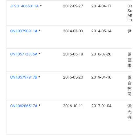
JP2014065011A
*
2012-09-27
2014-04-17
Daini
Scree
Mfg 
Ltd
CN103790911A
*
2014-03-03
2014-05-14
尹先
CN105772336A
*
2016-05-18
2016-07-20
厦门
巨软
限公
CN105797917B
*
2016-05-20
2019-04-16
厦门
自动
技有
司
CN106286517A
*
2016-10-11
2017-01-04
深圳
无线
有限