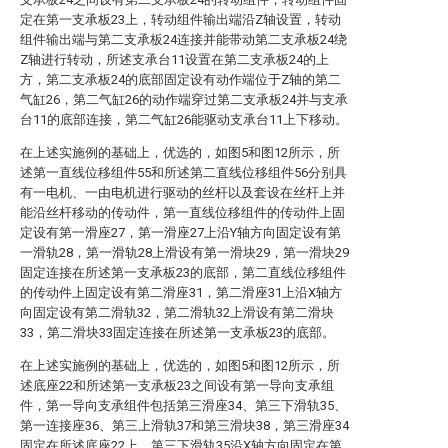
定在第一支承板23上，转动组件输出端沿Z轴设置，转动
组件输出端与第二支承板24连接并能带动第二支承板24绕
Z轴进行转动，所述支承台11设置在第二支承板24的上
方，第二支承板24的底部固定设有动作端位于Z轴的第二
气缸26，第二气缸26的动作端穿过第二支承板24并与支承
台11的底部连接，第二气缸26能驱动支承台11上下移动。
在上述实施例的基础上，优选的，如图5和图12所示，所
述第一直线位移组件55和所述第二直线位移组件56分别具
有一电机、一由电机进行驱动的丝杆以及套设在丝杆上并
能沿丝杆移动的传动件，第一直线位移组件的传动件上固
定设有第一滑座27，第一滑座27上沿Y轴方向固定设有第
一滑轨28，第一滑轨28上滑设有第一滑块29，第一滑块29
固定连接在所述第一支承板23的底部，第二直线位移组件
的传动件上固定设有第二滑座31，第二滑座31上沿X轴方
向固定设有第二滑轨32，第二滑轨32上滑设有第二滑块
33，第二滑块33固定连接在所述第一支承板23的底部。
在上述实施例的基础上，优选的，如图5和图12所示，所
述底座22和所述第一支承板23之间设有第一导向支承组
件，第一导向支承组件包括第三滑座34、第三下滑轨35、
第一连接座36、第三上滑轨37和第三滑块38，第三滑座34
固定在所述底座22上，第三下滑轨35沿X轴方向固定在第