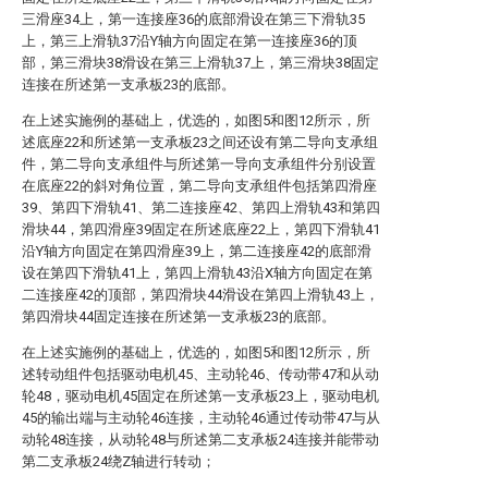
三滑座34上，第一连接座36的底部滑设在第三下滑轨35
上，第三上滑轨37沿Y轴方向固定在第一连接座36的顶
部，第三滑块38滑设在第三上滑轨37上，第三滑块38固定
连接在所述第一支承板23的底部。
在上述实施例的基础上，优选的，如图5和图12所示，所
述底座22和所述第一支承板23之间还设有第二导向支承组
件，第二导向支承组件与所述第一导向支承组件分别设置
在底座22的斜对角位置，第二导向支承组件包括第四滑座
39、第四下滑轨41、第二连接座42、第四上滑轨43和第四
滑块44，第四滑座39固定在所述底座22上，第四下滑轨41
沿Y轴方向固定在第四滑座39上，第二连接座42的底部滑
设在第四下滑轨41上，第四上滑轨43沿X轴方向固定在第
二连接座42的顶部，第四滑块44滑设在第四上滑轨43上，
第四滑块44固定连接在所述第一支承板23的底部。
在上述实施例的基础上，优选的，如图5和图12所示，所
述转动组件包括驱动电机45、主动轮46、传动带47和从动
轮48，驱动电机45固定在所述第一支承板23上，驱动电机
45的输出端与主动轮46连接，主动轮46通过传动带47与从
动轮48连接，从动轮48与所述第二支承板24连接并能带动
第二支承板24绕Z轴进行转动；