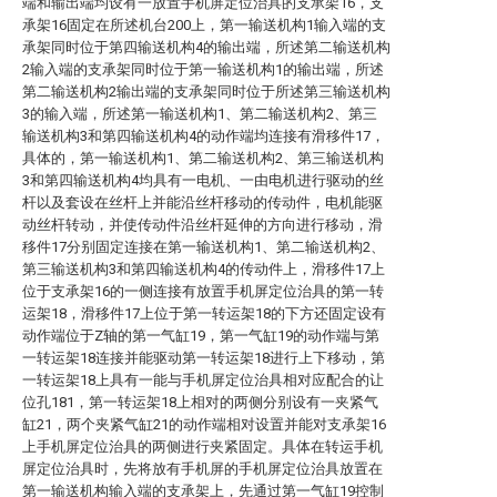
端和输出端均设有一放置手机屏定位治具的支承架16，支
承架16固定在所述机台200上，第一输送机构1输入端的支
承架同时位于第四输送机构4的输出端，所述第二输送机构
2输入端的支承架同时位于第一输送机构1的输出端，所述
第二输送机构2输出端的支承架同时位于所述第三输送机构
3的输入端，所述第一输送机构1、第二输送机构2、第三
输送机构3和第四输送机构4的动作端均连接有滑移件17，
具体的，第一输送机构1、第二输送机构2、第三输送机构
3和第四输送机构4均具有一电机、一由电机进行驱动的丝
杆以及套设在丝杆上并能沿丝杆移动的传动件，电机能驱
动丝杆转动，并使传动件沿丝杆延伸的方向进行移动，滑
移件17分别固定连接在第一输送机构1、第二输送机构2、
第三输送机构3和第四输送机构4的传动件上，滑移件17上
位于支承架16的一侧连接有放置手机屏定位治具的第一转
运架18，滑移件17上位于第一转运架18的下方还固定设有
动作端位于Z轴的第一气缸19，第一气缸19的动作端与第
一转运架18连接并能驱动第一转运架18进行上下移动，第
一转运架18上具有一能与手机屏定位治具相对应配合的让
位孔181，第一转运架18上相对的两侧分别设有一夹紧气
缸21，两个夹紧气缸21的动作端相对设置并能对支承架16
上手机屏定位治具的两侧进行夹紧固定。具体在转运手机
屏定位治具时，先将放有手机屏的手机屏定位治具放置在
第一输送机构输入端的支承架上，先通过第一气缸19控制