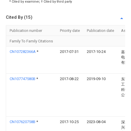
* Cited by examiner, † Cited by third party
Cited By (15)
Publication number
Priority date
Publication date
Assi
Family To Family Citations
CN107282366A
*
2017-07-31
2017-10-24
嘉善
电子
有限
CN107747580B
*
2017-08-22
2019-09-10
东莞
工自
科技
公司
CN107620758B
*
2017-10-25
2023-08-04
深圳
兴瑞