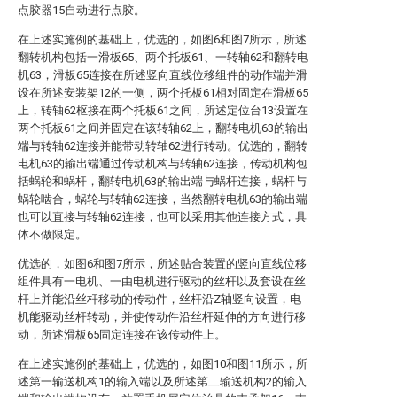
点胶器15自动进行点胶。
在上述实施例的基础上，优选的，如图6和图7所示，所述
翻转机构包括一滑板65、两个托板61、一转轴62和翻转电
机63，滑板65连接在所述竖向直线位移组件的动作端并滑
设在所述安装架12的一侧，两个托板61相对固定在滑板65
上，转轴62枢接在两个托板61之间，所述定位台13设置在
两个托板61之间并固定在该转轴62上，翻转电机63的输出
端与转轴62连接并能带动转轴62进行转动。优选的，翻转
电机63的输出端通过传动机构与转轴62连接，传动机构包
括蜗轮和蜗杆，翻转电机63的输出端与蜗杆连接，蜗杆与
蜗轮啮合，蜗轮与转轴62连接，当然翻转电机63的输出端
也可以直接与转轴62连接，也可以采用其他连接方式，具
体不做限定。
优选的，如图6和图7所示，所述贴合装置的竖向直线位移
组件具有一电机、一由电机进行驱动的丝杆以及套设在丝
杆上并能沿丝杆移动的传动件，丝杆沿Z轴竖向设置，电
机能驱动丝杆转动，并使传动件沿丝杆延伸的方向进行移
动，所述滑板65固定连接在该传动件上。
在上述实施例的基础上，优选的，如图10和图11所示，所
述第一输送机构1的输入端以及所述第二输送机构2的输入