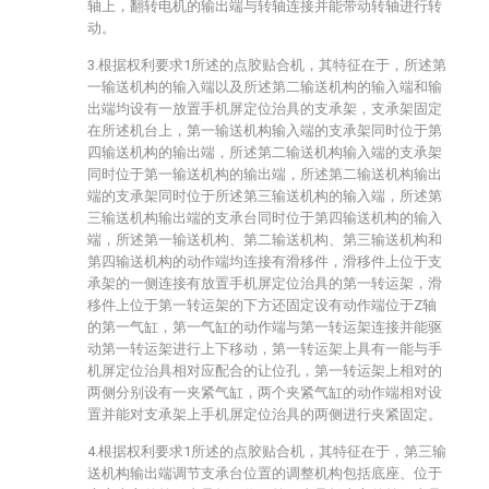
轴上，翻转电机的输出端与转轴连接并能带动转轴进行转
动。
3.根据权利要求1所述的点胶贴合机，其特征在于，所述第
一输送机构的输入端以及所述第二输送机构的输入端和输
出端均设有一放置手机屏定位治具的支承架，支承架固定
在所述机台上，第一输送机构输入端的支承架同时位于第
四输送机构的输出端，所述第二输送机构输入端的支承架
同时位于第一输送机构的输出端，所述第二输送机构输出
端的支承架同时位于所述第三输送机构的输入端，所述第
三输送机构输出端的支承台同时位于第四输送机构的输入
端，所述第一输送机构、第二输送机构、第三输送机构和
第四输送机构的动作端均连接有滑移件，滑移件上位于支
承架的一侧连接有放置手机屏定位治具的第一转运架，滑
移件上位于第一转运架的下方还固定设有动作端位于Z轴
的第一气缸，第一气缸的动作端与第一转运架连接并能驱
动第一转运架进行上下移动，第一转运架上具有一能与手
机屏定位治具相对应配合的让位孔，第一转运架上相对的
两侧分别设有一夹紧气缸，两个夹紧气缸的动作端相对设
置并能对支承架上手机屏定位治具的两侧进行夹紧固定。
4.根据权利要求1所述的点胶贴合机，其特征在于，第三输
送机构输出端调节支承台位置的调整机构包括底座、位于