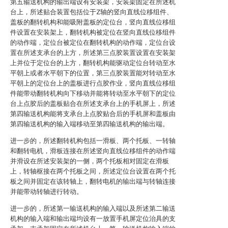
第五输送机构的输出端设有安装架，安装架固定在所述机
台上，所述贴合装置包括位于Z轴的竖向直线位移组件、
盖板的翻转机构和能吸附盖板的定位台，竖向直线位移组
件设置在安装架上，翻转机构被定位在竖向直线位移组件
的动作端，定位台被定位在翻转机构的动作端，定位台设
置在所述支承台的上方，所述第三点胶装置设置在安装架
上并位于定位台的上方，翻转机构能驱动定位台转动至水
平朝上或者水平朝下的位置，第三点胶装置能对转动至水
平朝上的定位台上的盖板进行点胶作业，竖向直线位移组
件能带动翻转机构向下移动并能将转动至水平朝下的定位
台上点胶后的盖板贴合在所述支承台上的手机屏上，所述
第四输送机构能将支承台上点胶贴合后的手机屏和盖板由
第四输送机构的输入端移动至第四输送机构的输出端。
进一步的，所述翻转机构包括一滑板、两个托板、一转轴
和翻转电机，滑板连接在所述竖向直线位移组件的动作端
并滑设在所述安装架的一侧，两个托板相对固定在滑板
上，转轴枢接在两个托板之间，所述定位台设置在两个托
板之间并固定在该转轴上，翻转电机的输出端与转轴连接
并能带动转轴进行转动。
进一步的，所述第一输送机构的输入端以及所述第二输送
机构的输入端和输出端均设有一放置手机屏定位治具的支