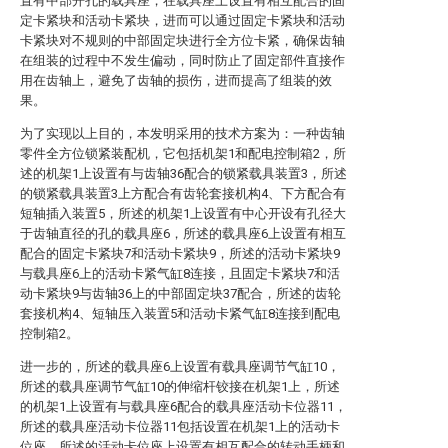
置有中部开孔的载具座，在载具座上设置有相互配合的固
定卡紧块和活动卡紧块，进而可以通过固定卡紧块和活动
卡紧块对不规则的中部固定块进行全方位卡紧，确保齿轴
在组装的过程中不发生偏动，同时防止了固定部件直接作
用在齿轴上，避免了齿轴的损伤，进而提高了组装的效
果。
为了实现以上目的，本发明采用的技术方案为：一种齿轴
零件全方位锁紧装配机，它包括机架1和配电控制箱2，所
述的机架1上设置有与齿轴36配合的锁紧载具装置3，所述
的锁紧载具装置3上方配合有齿轮套接机构4、下方配合有
短轴插入装置5，所述的机架1上设置有中心开设有孔径大
于齿轴直径的孔的载具座6，所述的载具座6上设置有相互
配合的固定卡紧块7和活动卡紧块9，所述的活动卡紧块9
与载具座6上的活动卡紧气缸8连接，且固定卡紧块7和活
动卡紧块9与齿轴36上的中部固定块37配合，所述的齿轮
套接机构4、短轴压入装置5和活动卡紧气缸8连接到配电
控制箱2。
进一步的，所述的载具座6上设置有载具座调节气缸10，
所述的载具座调节气缸10的伸缩杆铰接在机架1上，所述
的机架1上设置有与载具座6配合的载具座活动卡位器11，
所述的载具座活动卡位器11包括设置在机架1上的活动卡
位座，所述的活动卡位座上设置有相互配合的转动手柄和