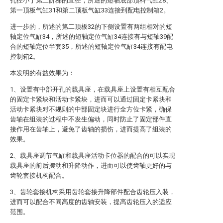
孔径小于第二阶梯的直径，所述的短轴底部顶料气缸28、
第一顶板气缸31和第二顶板气缸33连接到配电控制箱2。
进一步的，所述的第二顶板32的下侧设置有两组相对的短
轴定位气缸34，所述的短轴定位气缸34连接有与短轴39配
合的短轴定位半套35，所述的短轴定位气缸34连接有配电
控制箱2。
本发明的有益效果为：
1、设置有中部开孔的载具座，在载具座上设置有相互配合
的固定卡紧块和活动卡紧块，进而可以通过固定卡紧块和
活动卡紧块对不规则的中部固定块进行全方位卡紧，确保
齿轴在组装的过程中不发生偏动，同时防止了固定部件直
接作用在齿轴上，避免了齿轴的损伤，进而提高了组装的
效果。
2、载具座调节气缸和载具座活动卡位器的配合的可以实现
载具座的前后摆动和升降动作，进而可以使齿轴更好的与
齿轮套接机构配合。
3、齿轮套接机构采用齿轮套接升降部件配合齿轮压入装，
进而可以配合不同高度的齿轴安装，提高齿轮压入的适应
范围。