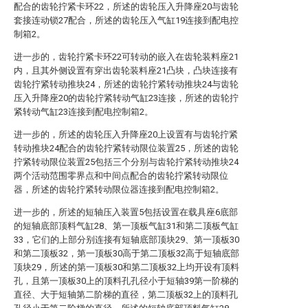
配合的齿轮拧紧卡环22，所述的齿轮压入升降座20与齿轮
套接连动锁27配合，所述的齿轮压入气缸19连接到配电控
制箱2。
进一步的，齿轮拧紧卡环22可转动的嵌入在齿轮装料座21
内，且其外侧设置有穿出齿轮装料座21凸块，凸块连接有
齿轮拧紧转动推块24，所述的齿轮拧紧转动推块24与齿轮
压入升降座20的齿轮拧紧转动气缸23连接，所述的齿轮拧
紧转动气缸23连接到配电控制箱2。
进一步的，所述的齿轮压入升降座20上设置有与齿轮拧紧
转动推块24配合的齿轮拧紧转动限位装置25，所述的齿轮
拧紧转动限位装置25包括三个分别与齿轮拧紧转动推块24
两个活动范围零界点和中间点配合的齿轮拧紧转动限位
器，所述的齿轮拧紧转动限位器连接到配电控制箱2。
进一步的，所述的短轴压入装置5包括设置在载具座6底部
的短轴底部顶料气缸28、第一顶板气缸31和第二顶板气缸
33，它们的上部分别连接有短轴底部顶块29、第一顶板30
和第二顶板32，第一顶板30高于第二顶板32高于短轴底部
顶块29，所述的第一顶板30和第二顶板32上均开设有顶料
孔，且第一顶板30上的顶料孔孔径小于短轴39第一阶梯的
直径、大于短轴第二阶梯的直径，第二顶板32上的顶料孔