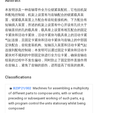
Abstract
本发明涉及一种齿轴零件全方位锁紧装配机，它包括机架
和配电控制箱，机架上设置有与齿轴配合的锁紧载具装
置，锁紧载具装置上方配合有齿轮套接机构、下方配合有
短轴插入装置，所述的机架上设置有中心开设有孔径大于
齿轴直径的孔的载具座，载具座上设置有相互配合的固定
卡紧块和活动卡紧块，活动卡紧块与载具座上的活动卡紧
气缸连接，且固定卡紧块和活动卡紧块与齿轴上的中部固
定块配合，齿轮套装机构、短轴压入装置和活动卡紧气缸
连接到配电控制箱；本发明可以通过固定卡紧块和活动卡
紧块对不规则的中部固定块进行全方位卡紧，确保齿轴在
组装的过程中不发生偏动，同时防止了固定部件直接作用
在齿轴上，避免了齿轴的损伤，进而提高了组装的效果。
Classifications
B23P21/002
Machines for assembling a multiplicity
of different parts to compose units, with or without
preceding or subsequent working of such parts, e.g.
with program control the units stationary whilst being
composed