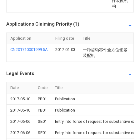
件装配机
构
Applications Claiming Priority (1)
Application
Filing date
Title
CN201710001999.5A
2017-01-03
一种齿轴零件全方位锁紧
装配机
Legal Events
Date
Code
Title
2017-05-10
PB01
Publication
2017-05-10
PB01
Publication
2017-06-06
SE01
Entry into force of request for substantive exa
2017-06-06
SE01
Entry into force of request for substantive exa