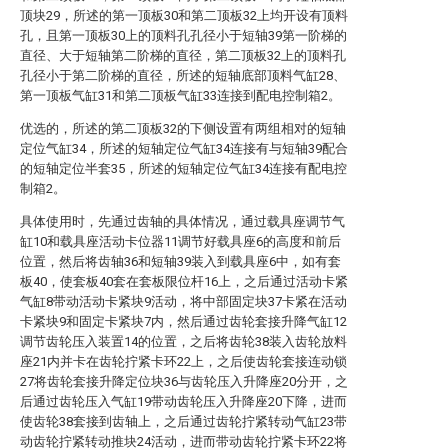
顶块29，所述的第一顶板30和第二顶板32上均开设有顶料
孔，且第一顶板30上的顶料孔孔径小于短轴39第一阶梯的
直径、大于短轴第二阶梯的直径，第二顶板32上的顶料孔
孔径小于第二阶梯的直径，所述的短轴底部顶料气缸28、
第一顶板气缸31和第二顶板气缸33连接到配电控制箱2。
优选的，所述的第二顶板32的下侧设置有两组相对的短轴
定位气缸34，所述的短轴定位气缸34连接有与短轴39配合
的短轴定位半套35，所述的短轴定位气缸34连接有配电控
制箱2。
具体使用时，先通过齿轴的具体情况，通过载具座调节气
缸10和载具座活动卡位器11调节好载具座6的高度和前后
位置，然后将齿轴36和短轴39装入到载具座6中，如有套
板40，使套板40套在套板限位杆16上，之后通过活动卡紧
气缸8带动活动卡紧块9活动，将中部固定块37卡紧在活动
卡紧块9和固定卡紧块7内，然后通过齿轮套接升降气缸12
调节齿轮压入装置14的位置，之后将齿轮38装入齿轮放料
座21内并卡在齿轮拧紧卡环22上，之后使齿轮套接连动锁
27将齿轮套接升降定位块36与齿轮压入升降座20分开，之
后通过齿轮压入气缸19带动齿轮压入升降座20下降，进而
使齿轮38套接到齿轴上，之后通过齿轮拧紧转动气缸23带
动齿轮拧紧转动推块24活动，进而带动齿轮拧紧卡环22将