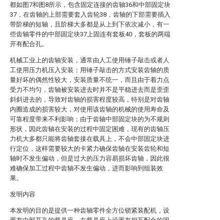
都如图7和图8所示，包含固定连接的齿轴36和中部固定块
37，在齿轴的上部需要套入齿轮38，齿轴的下部需要插入
带阶梯的短轴，且阶梯大多都是从上到下依次减小，有一
些齿轴零件的中部固定块37上固连有套板40，套板的两端
开有配合孔。
机械工业上的齿轴安装，通常由人工使用锤子敲击或者人
工使用压力机压入安装；用锤子敲击的方式安装齿轴的质
量好坏的偶然性较大，安装质量不统一，而且由于着力点
受力不均匀，齿轴被安装进去时并不是平稳进去而是歪歪
斜斜进去的，导致对齿轴的损害程度较高，特别是对齿轴
内圈造成的损害较大，对使用该齿轴的机械的使用寿命及
可靠程度带来不利影响；由于齿轴中部固定块的为不规则
形状，因此齿轴在安装的过程中固定困难，现有的齿轴压
力机大多都只能将齿轴套接在载具上，不会中部固定块进
行定位，这样需要较大的卡紧力确保齿轴在安装齿轮和短
轴时不发生偏动，但是过大的压力容易损坏齿轴，因此很
难确保加工过程中齿轴不发生偏动，进而影响到组装效
果。
发明内容
本发明的目的是提供一种齿轴零件全方位锁紧装配机，设