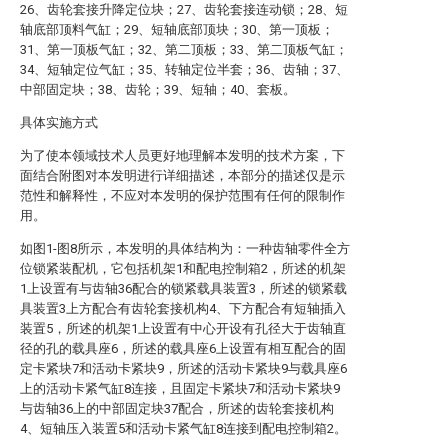
26、齿轮套接升降定位块；27、齿轮套接连动锁；28、短
轴底部顶料气缸；29、短轴底部顶块；30、第一顶板；
31、第一顶板气缸；32、第二顶板；33、第二顶板气缸；
34、短轴定位气缸；35、转轴定位半套；36、齿轴；37、
中部固定块；38、齿轮；39、短轴；40、套板。
具体实施方式
为了使本领域技术人员更好地理解本发明的技术方案，下
面结合附图对本发明进行详细描述，本部分的描述仅是示
范性和解释性，不应对本发明的保护范围有任何的限制作
用。
如图1-图8所示，本发明的具体结构为：一种齿轴零件全方
位锁紧装配机，它包括机架1和配电控制箱2，所述的机架
1上设置有与齿轴36配合的锁紧载具装置3，所述的锁紧载
具装置3上方配合有齿轮套接机构4、下方配合有短轴插入
装置5，所述的机架1上设置有中心开设有孔径大于齿轴直
径的孔的载具座6，所述的载具座6上设置有相互配合的固
定卡紧块7和活动卡紧块9，所述的活动卡紧块9与载具座6
上的活动卡紧气缸8连接，且固定卡紧块7和活动卡紧块9
与齿轴36上的中部固定块37配合，所述的齿轮套接机构
4、短轴压入装置5和活动卡紧气缸8连接到配电控制箱2。