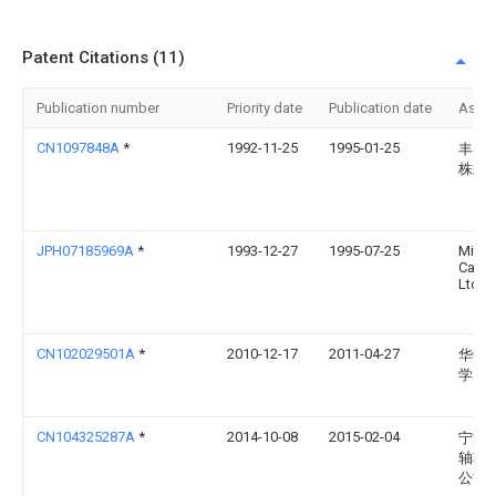
Patent Citations (11)
Publication number
Priority date
Publication date
Assi
CN1097848A
*
1992-11-25
1995-01-25
丰田
株式
JPH07185969A
*
1993-12-27
1995-07-25
Mitsu
Cable
Ltd
CN102029501A
*
2010-12-17
2011-04-27
华中
学
CN104325287A
*
2014-10-08
2015-02-04
宁波
轴软
公司