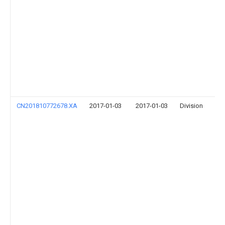
接
的
齿
轴
零
件
装
配
机
构
CN201810772678.XA
2017-01-03
2017-01-03
Division
一
种
便
于
短
轴
压
入
的
齿
轴
零
件
装