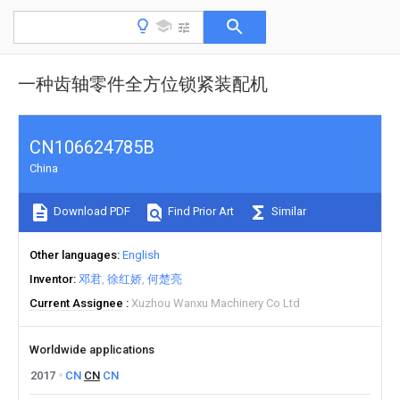
一种齿轴零件全方位锁紧装配机
CN106624785B
China
Download PDF
Find Prior Art
Similar
Other languages
English
Inventor
邓君
徐红娇
何楚亮
Current Assignee
Xuzhou Wanxu Machinery Co Ltd
Worldwide applications
2017
CN
CN
CN