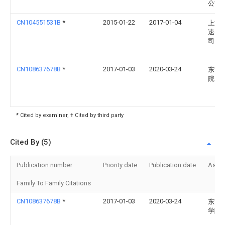
公司
CN104551531B
*
2015-01-22
2017-01-04
上海
速器
司
CN108637678B
*
2017-01-03
2020-03-24
东莞
院
* Cited by examiner, † Cited by third party
Cited By (5)
Publication number
Priority date
Publication date
Assi
Family To Family Citations
CN108637678B
*
2017-01-03
2020-03-24
东莞
学院