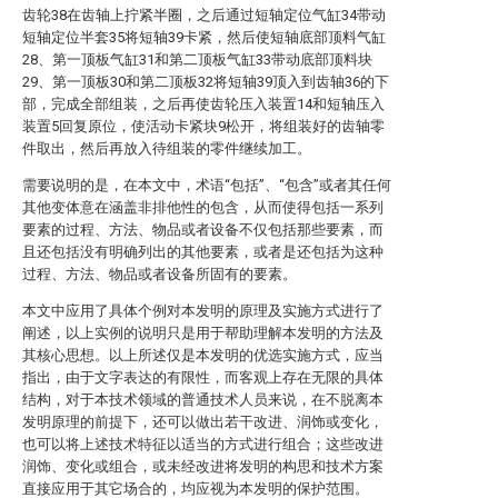
齿轮38在齿轴上拧紧半圈，之后通过短轴定位气缸34带动
短轴定位半套35将短轴39卡紧，然后使短轴底部顶料气缸
28、第一顶板气缸31和第二顶板气缸33带动底部顶料块
29、第一顶板30和第二顶板32将短轴39顶入到齿轴36的下
部，完成全部组装，之后再使齿轮压入装置14和短轴压入
装置5回复原位，使活动卡紧块9松开，将组装好的齿轴零
件取出，然后再放入待组装的零件继续加工。
需要说明的是，在本文中，术语“包括”、“包含”或者其任何
其他变体意在涵盖非排他性的包含，从而使得包括一系列
要素的过程、方法、物品或者设备不仅包括那些要素，而
且还包括没有明确列出的其他要素，或者是还包括为这种
过程、方法、物品或者设备所固有的要素。
本文中应用了具体个例对本发明的原理及实施方式进行了
阐述，以上实例的说明只是用于帮助理解本发明的方法及
其核心思想。以上所述仅是本发明的优选实施方式，应当
指出，由于文字表达的有限性，而客观上存在无限的具体
结构，对于本技术领域的普通技术人员来说，在不脱离本
发明原理的前提下，还可以做出若干改进、润饰或变化，
也可以将上述技术特征以适当的方式进行组合；这些改进
润饰、变化或组合，或未经改进将发明的构思和技术方案
直接应用于其它场合的，均应视为本发明的保护范围。