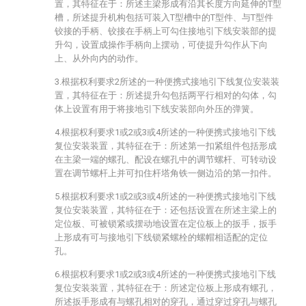
置，其特征在于：所述主梁形成有沿其长度方向延伸的T型
槽，所述提升机构包括可装入T型槽中的T型件、与T型件
铰接的手柄、铰接在手柄上可勾住接地引下线安装部的提
升勾，设置成操作手柄向上摆动，可使提升勾作从下向
上、从外向内的动作。
3.根据权利要求2所述的一种便携式接地引下线复位安装装
置，其特征在于：所述提升勾包括两平行相对的勾体，勾
体上设置有用于将接地引下线安装部向外压的弹簧。
4.根据权利要求1或2或3或4所述的一种便携式接地引下线
复位安装装置，其特征在于：所述第一扣紧组件包括形成
在主梁一端的螺孔、配设在螺孔中的调节螺杆、可转动设
置在调节螺杆上并可扣住杆塔角铁一侧边沿的第一扣件。
5.根据权利要求1或2或3或4所述的一种便携式接地引下线
复位安装装置，其特征在于：还包括设置在所述主梁上的
定位板、可被锁紧或摆动地设置在定位板上的扳手，扳手
上形成有可与接地引下线锁紧螺栓的螺帽相适配的定位
孔。
6.根据权利要求1或2或3或4所述的一种便携式接地引下线
复位安装装置，其特征在于：所述定位板上形成有螺孔，
所述扳手形成有与螺孔相对的穿孔，通过穿过穿孔与螺孔