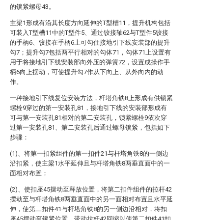
的锁紧螺母43。
主梁1形成有沿其长度方向延伸的T型槽11，提升机构包括
可装入T型槽11中的T型件5、通过铰接轴62与T型件5铰接
的手柄6、铰接在手柄6上可勾住接地引下线安装部的提升
勾7；提升勾7包括两平行相对的勾体71，勾体71上设置有
用于将接地引下线安装部向外压的弹簧72，设置成操作手
柄6向上摆动，可使提升勾7作从下向上、从外向内的动
作。
一种接地引下线复位安装方法，杆塔角铁8上形成有供锁紧
螺栓9穿过的第一安装孔81，接地引下线的安装部形成有
可与第一安装孔81相对的第二安装孔，锁紧螺栓9依次穿
过第一安装孔81、第二安装孔后通过螺母锁紧，包括如下
步骤：
(1)、将第一扣紧组件的第一扣件21与杆塔角铁8的一侧边
沿扣紧，使主梁1水平延伸且与杆塔角铁8两垂直面中的一
面相对布置；
(2)、使扣座45摆动至释放位置，将第二扣件组件的拉杆42
摆动至与杆塔角铁8两垂直面中的另一面相对布置且水平延
伸，使第二扣件41与杆塔角铁8的另一侧边沿相对，将扣
座45摆动至锁紧位置，带动拉杆42回缩以使第二扣件41扣