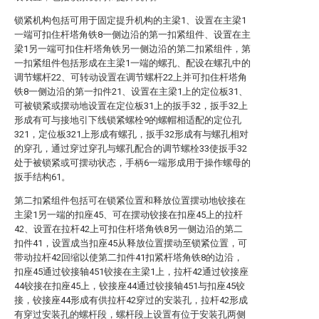
锁紧机构包括可用于固定提升机构的主梁1、设置在主梁1
一端可扣住杆塔角铁8一侧边沿的第一扣紧组件、设置在主
梁1另一端可扣住杆塔角铁另一侧边沿的第二扣紧组件，第
一扣紧组件包括形成在主梁1一端的螺孔、配设在螺孔中的
调节螺杆22、可转动设置在调节螺杆22上并可扣住杆塔角
铁8一侧边沿的第一扣件21、设置在主梁1上的定位板31、
可被锁紧或摆动地设置在定位板31上的扳手32，扳手32上
形成有可与接地引下线锁紧螺栓9的螺帽相适配的定位孔
321，定位板321上形成有螺孔，扳手32形成有与螺孔相对
的穿孔，通过穿过穿孔与螺孔配合的调节螺栓33使扳手32
处于被锁紧或可摆动状态，手柄6一端形成用于操作螺母的
扳手结构61。
第二扣紧组件包括可在锁紧位置和释放位置摆动地铰接在
主梁1另一端的扣座45、可在摆动铰接在扣座45上的拉杆
42、设置在拉杆42上可扣住杆塔角铁8另一侧边沿的第二
扣件41，设置成当扣座45从释放位置摆动至锁紧位置，可
带动拉杆42回缩以使第二扣件41扣紧杆塔角铁8的边沿，
扣座45通过铰接轴451铰接在主梁1上，拉杆42通过铰接座
44铰接在扣座45上，铰接座44通过铰接轴451与扣座45铰
接，铰接座44形成有供拉杆42穿过的安装孔，拉杆42形成
有穿过安装孔的螺杆段，螺杆段上设置有位于安装孔两侧