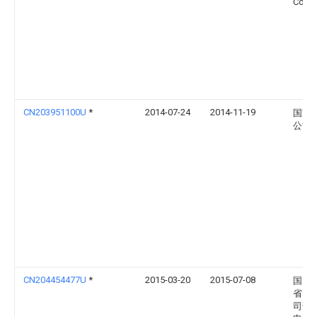
Co Lt
CN203951100U
*
2014-07-24
2014-11-19
国家
公司
CN204454477U
*
2015-03-20
2015-07-08
国网
省电
司晋