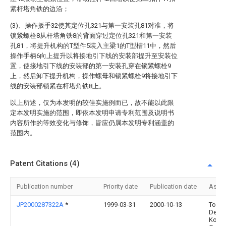
紧杆塔角铁的边沿；
(3)、操作扳手32使其定位孔321与第一安装孔81对准，将
锁紧螺栓8从杆塔角铁8的背面穿过定位孔321和第一安装
孔81，将提升机构的T型件5装入主梁1的T型槽11中，然后
操作手柄6向上提升以将接地引下线的安装部提升至安装位
置，使接地引下线的安装部的第一安装孔穿在锁紧螺栓9
上，然后卸下提升机构，操作螺母和锁紧螺栓9将接地引下
线的安装部锁紧在杆塔角铁8上。
以上所述，仅为本发明的较佳实施例而已，故不能以此限
定本发明实施的范围，即依本发明申请专利范围及说明书
内容所作的等效变化与修饰，皆应仍属本发明专利涵盖的
范围内。
Patent Citations (4)
Publication number
Priority date
Publication date
Assi
JP2000287322A
*
1999-03-31
2000-10-13
Toky
Denki
Komu