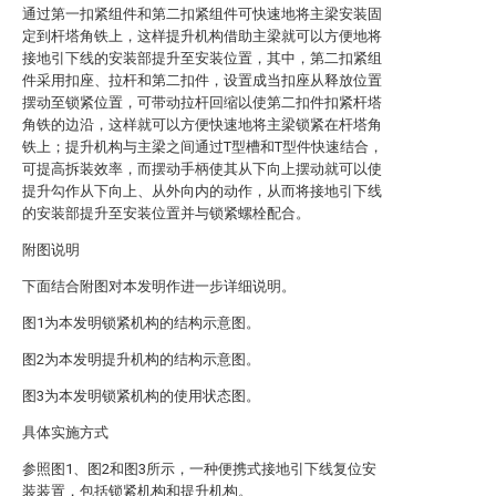
通过第一扣紧组件和第二扣紧组件可快速地将主梁安装固
定到杆塔角铁上，这样提升机构借助主梁就可以方便地将
接地引下线的安装部提升至安装位置，其中，第二扣紧组
件采用扣座、拉杆和第二扣件，设置成当扣座从释放位置
摆动至锁紧位置，可带动拉杆回缩以使第二扣件扣紧杆塔
角铁的边沿，这样就可以方便快速地将主梁锁紧在杆塔角
铁上；提升机构与主梁之间通过T型槽和T型件快速结合，
可提高拆装效率，而摆动手柄使其从下向上摆动就可以使
提升勾作从下向上、从外向内的动作，从而将接地引下线
的安装部提升至安装位置并与锁紧螺栓配合。
附图说明
下面结合附图对本发明作进一步详细说明。
图1为本发明锁紧机构的结构示意图。
图2为本发明提升机构的结构示意图。
图3为本发明锁紧机构的使用状态图。
具体实施方式
参照图1、图2和图3所示，一种便携式接地引下线复位安
装装置，包括锁紧机构和提升机构。