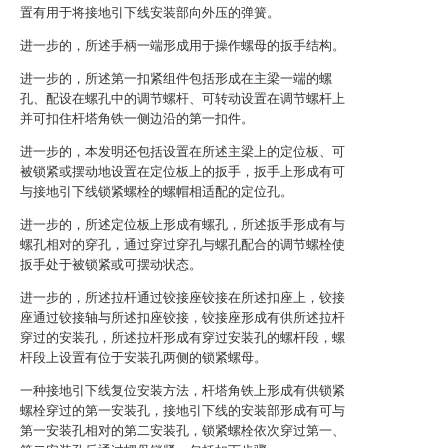
置有用于将接地引下线安装部向外压的弹簧。
进一步的，所述手柄一端形成用于操作螺母的扳手结构。
进一步的，所述第一扣紧组件包括形成在主梁一端的螺
孔、配设在螺孔中的调节螺杆、可转动设置在调节螺杆上
并可扣住杆塔角铁一侧边沿的第一扣件。
进一步的，本发明还包括设置在所述主梁上的定位板、可
被锁紧或摆动地设置在定位板上的扳手，扳手上形成有可
与接地引下线锁紧螺栓的螺帽相适配的定位孔。
进一步的，所述定位板上形成有螺孔，所述扳手形成有与
螺孔相对的穿孔，通过穿过穿孔与螺孔配合的调节螺栓使
扳手处于被锁紧或可摆动状态。
进一步的，所述拉杆通过铰接座铰接在所述扣座上，铰接
座通过铰接轴与所述扣座铰接，铰接座形成有供所述拉杆
穿过的安装孔，所述拉杆形成有穿过安装孔的螺杆段，螺
杆段上设置有位于安装孔两侧的锁紧螺母。
一种接地引下线复位安装方法，杆塔角铁上形成有供锁紧
螺栓穿过的第一安装孔，接地引下线的安装部形成有可与
第一安装孔相对的第二安装孔，锁紧螺栓依次穿过第一、