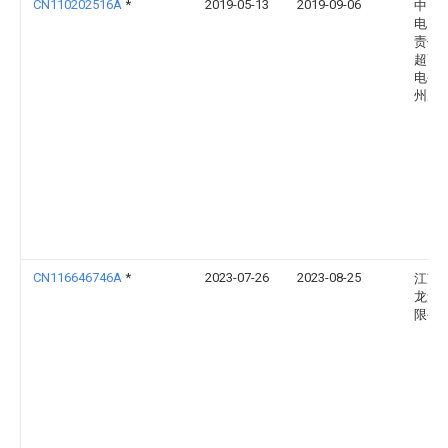
CN110202516A
*
2019-05-13
2019-09-06
中国
电网
责任
超高
电公
州局
CN116646746A
*
2023-07-26
2023-08-25
江苏
龙集
限公