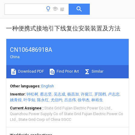
一种便携式接地引下线复位安装装置及方法
CN106486918A
China
Download PDF
Find Prior Art
Similar
Other languages
English
Inventor
钟松树
蔡志坚
吴志成
杨昌加
许俊江
罗国档
卢志忠
姚青煌
叶学知
陈永红
尤信约
吕吉伟
徐华杰
林裕生
Current Assignee
State Grid Fujian Electric Power Co Ltd
Quanzhou Power Supply Co of State Grid Fujian Electric Power Co
Ltd
State Grid Corp of China SGCC