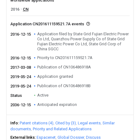
Worldwide applications
2016
CN
Application CN201611159521.7A events
Application filed by State Grid Fujian Electric Power
2016-12-15
Co Ltd, Quanzhou Power Supply Co of State Grid
Fujian Electric Power Co Ltd, State Grid Corp of
China SGCC
Priority to CN201611159521.7A
2016-12-15
Publication of CN106486918A
2017-03-08
Application granted
2019-05-24
Publication of CN106486918B
2019-05-24
Active
Status
Anticipated expiration
2036-12-15
Info
Patent citations (4)
Cited by (3)
Legal events
Similar
documents
Priority and Related Applications
External links
Espacenet
Global Dossier
Discuss