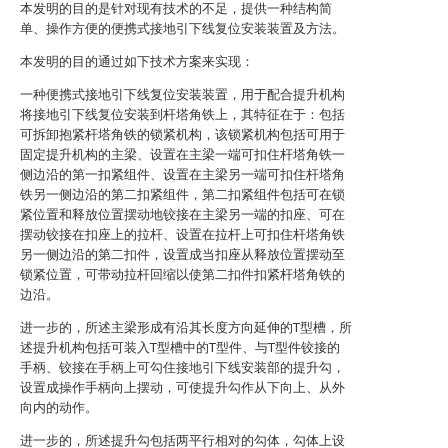
本发明的目的是针对现有技术的不足，提供一种结构简
单、操作方便的便携式接地引下线复位安装装置及方法。
本发明的目的通过如下技术方案来实现：
一种便携式接地引下线复位安装装置，用于配合提升机构
将接地引下线复位安装到杆塔角铁上，其特征在于：包括
可拆卸抱紧杆塔角铁的锁紧机构，该锁紧机构包括可用于
固定提升机构的主梁、设置在主梁一端可扣住杆塔角铁一
侧边沿的第一扣紧组件、设置在主梁另一端可扣住杆塔角
铁另一侧边沿的第二扣紧组件，第二扣紧组件包括可在锁
紧位置和释放位置摆动地铰接在主梁另一端的扣座、可在
摆动铰接在扣座上的拉杆、设置在拉杆上可扣住杆塔角铁
另一侧边沿的第二扣件，设置成当扣座从释放位置摆动至
锁紧位置，可带动拉杆回缩以使第二扣件扣紧杆塔角铁的
边沿。
进一步的，所述主梁形成有沿其长度方向延伸的T型槽，所
述提升机构包括可装入T型槽中的T型件、与T型件铰接的
手柄、铰接在手柄上可勾住接地引下线安装部的提升勾，
设置成操作手柄向上摆动，可使提升勾作从下向上、从外
向内的动作。
进一步的，所述提升勾包括两平行相对的勾体，勾体上设