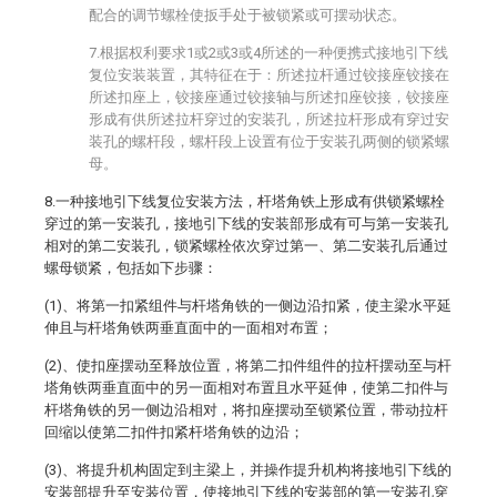
配合的调节螺栓使扳手处于被锁紧或可摆动状态。
7.根据权利要求1或2或3或4所述的一种便携式接地引下线
复位安装装置，其特征在于：所述拉杆通过铰接座铰接在
所述扣座上，铰接座通过铰接轴与所述扣座铰接，铰接座
形成有供所述拉杆穿过的安装孔，所述拉杆形成有穿过安
装孔的螺杆段，螺杆段上设置有位于安装孔两侧的锁紧螺
母。
8.一种接地引下线复位安装方法，杆塔角铁上形成有供锁紧螺栓
穿过的第一安装孔，接地引下线的安装部形成有可与第一安装孔
相对的第二安装孔，锁紧螺栓依次穿过第一、第二安装孔后通过
螺母锁紧，包括如下步骤：
(1)、将第一扣紧组件与杆塔角铁的一侧边沿扣紧，使主梁水平延
伸且与杆塔角铁两垂直面中的一面相对布置；
(2)、使扣座摆动至释放位置，将第二扣件组件的拉杆摆动至与杆
塔角铁两垂直面中的另一面相对布置且水平延伸，使第二扣件与
杆塔角铁的另一侧边沿相对，将扣座摆动至锁紧位置，带动拉杆
回缩以使第二扣件扣紧杆塔角铁的边沿；
(3)、将提升机构固定到主梁上，并操作提升机构将接地引下线的
安装部提升至安装位置，使接地引下线的安装部的第一安装孔穿