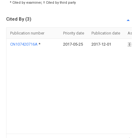
* Cited by examiner, † Cited by third party
Cited By (3)
Publication number
Priority date
Publication date
Assi
CN107420716A
*
2017-05-25
2017-12-01
王敏