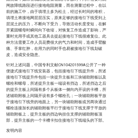
闸故障线路段进行接地电阻测量，而在测量过程中，在以
前的施工中，由于填埋土多为松土，经过长时间的堆积，
填埋土将接地网层层压实，原来足够的接地引下线受到上
层泥土的压力，不断向下受力，导致活动长度变短，在解
开紧固螺母时瞬间向下收缩，对恢复工作造成了影响，严
重时光用手或其他工器具去提起接地引下线很难复位。此
种方法需要工作人员花费很大的气力和时间，造成手臂酸
痛、手掌红肿，在用力的同时手也易被接地引下线划破
皮，造成安全隐患。
针对上述问题，中国专利文献CN104201599A公开了一种
便捷式接地引下线安装器，包括接地引下线提升件，所述
接地引下线提升件包括一块提升主板和三块辅助附板以及
螺栓和螺母，所述提升主板一端设有挡边，所述挡边之后
的提升主板上间隔有多个从板体一侧向内开设的卡槽，所
述辅助附板上间隔开设有多个螺栓孔；一块辅助附板平放
于接地引下线旁的地面上，另一块辅助附板或另两块通过
螺栓连接加长的辅助附板平行于接地引下线支撑于平放的
辅助附板上，提升主板的挡边钩挂住支撑的辅助附板顶
部，提升主板的一个卡槽卡扣住接地引下线端头的下部。
发明内容