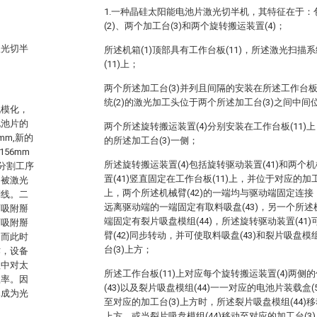
1.一种晶硅太阳能电池片激光切半机，其特征在于：包
(2)、两个加工台(3)和两个旋转搬运装置(4)；
激光切半
所述机箱(1)顶部具有工作台板(11)，所述激光扫描系
(11)上；
两个所述加工台(3)并列且间隔的安装在所述工作台板
统(2)的激光加工头位于两个所述加工台(3)之间中
规模化，
电池片的
两个所述旋转搬运装置(4)分别安装在工作台板(11
mm,新的
的所述加工台(3)一侧；
56mm
所述旋转搬运装置(4)包括旋转驱动装置(41)和两个机
。分割工序
置(41)竖直固定在工作台板(11)上，并位于对应的加
不被激光
上，两个所述机械臂(42)的一端均与驱动端固定连接，
划线。二
远离驱动端的一端固定有取料吸盘(43)，另一个所述机
面吸附掰
端固定有裂片吸盘模组(44)，所述旋转驱动装置(41
面吸附掰
臂(42)同步转动，并可使取料吸盘(43)和裂片吸盘模
，而此时
台(3)上方；
作，设备
程中对太
所述工作台板(11)上对应每个旋转搬运装置(4)两
效率。因
(43)以及裂片吸盘模组(44)一一对应的电池片装载盒(
已成为光
至对应的加工台(3)上方时，所述裂片吸盘模组(44)
上方，或当裂片吸盘模组(44)移动至对应的加工台(3)