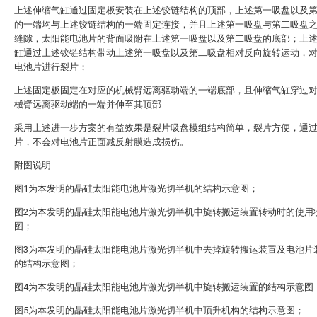
上述伸缩气缸通过固定板安装在上述铰链结构的顶部，上述第一吸盘以及
的一端均与上述铰链结构的一端固定连接，并且上述第一吸盘与第二吸盘
缝隙，太阳能电池片的背面吸附在上述第一吸盘以及第二吸盘的底部；上
缸通过上述铰链结构带动上述第一吸盘以及第二吸盘相对反向旋转运动，
电池片进行裂片；
上述固定板固定在对应的机械臂远离驱动端的一端底部，且伸缩气缸穿过
械臂远离驱动端的一端并伸至其顶部
采用上述进一步方案的有益效果是裂片吸盘模组结构简单，裂片方便，通
片，不会对电池片正面减反射膜造成损伤。
附图说明
图1为本发明的晶硅太阳能电池片激光切半机的结构示意图；
图2为本发明的晶硅太阳能电池片激光切半机中旋转搬运装置转动时的使用
图；
图3为本发明的晶硅太阳能电池片激光切半机中去掉旋转搬运装置及电池片
的结构示意图；
图4为本发明的晶硅太阳能电池片激光切半机中旋转搬运装置的结构示意图
图5为本发明的晶硅太阳能电池片激光切半机中顶升机构的结构示意图；