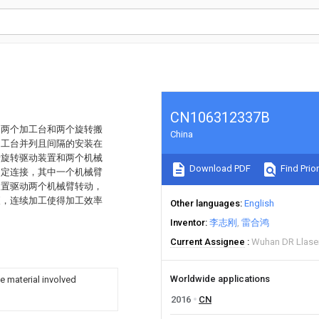
CN106312337B
、两个加工台和两个旋转搬
China
加工台并列且间隔的安装在
括旋转驱动装置和两个机械
Download PDF
Find Prior
固定连接，其中一个机械臂
装置驱动两个机械臂转动，
便，连续加工使得加工效率
Other languages
English
Inventor
李志刚
雷合鸿
Current Assignee
Wuhan DR Llaser
Worldwide applications
e material involved
2016
CN