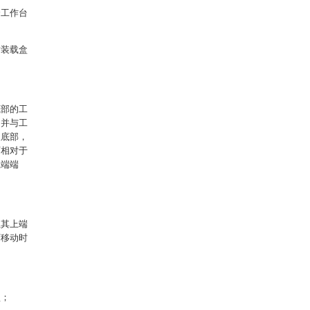
个工作台
片装载盒
底部的工
，并与工
板底部，
可相对于
上端端
且其上端
下移动时
盘；