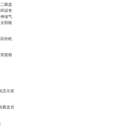
第二吸盘
之间设有
述伸缩气
对太阳能
对应的机
过背面裂
状态示意
装载盒后
；