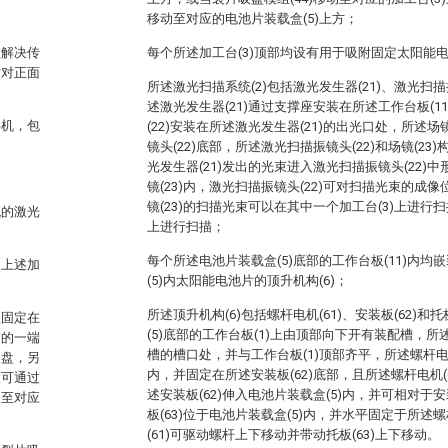
移动至对应的电池片装载盒(5)上方；
效解决传
每个所述加工台(3)顶部均设有用于吸附固定太阳能
时对正面
所述激光扫描系统(2)包括激光发生器(21)、激光扫描振
述激光发生器(21)通过支撑座安装在所述工作台板(1
半机，包
(22)安装在所述激光发生器(21)的出光口处，所述场
镜头(22)底部，所述激光扫描振镜头(22)和场镜(2
光发生器(21)发出的光束进入激光扫描振镜头(22)
镜(23)内，激光扫描振镜头(22)可对扫描光束的成
镜(23)的扫描光束可以在其中一个加工台(3)上进行
统的激光
上进行扫描；
每个所述电池片装载盒(5)底部的工作台板(11)内
的上述加
(5)内太阳能电池片的顶升机构(6)；
所述顶升机构(6)包括螺杆电机(61)、安装板(62)和
直固定在
(5)底部的工作台板(1)上由顶部向下开有装配槽，所
臂的一端
槽的槽口处，并与工作台板(1)顶部齐平，所述螺杆电
吸盘，另
内，并固定在所述安装板(62)底部，且所述螺杆电机(
置可通过
述安装板(62)伸入电池片装载盒(5)内，并可相对于安
动至对应
板(63)位于电池片装载盒(5)内，并水平固定于所
(61)可驱动螺杆上下移动并带动托板(63)上下移动。