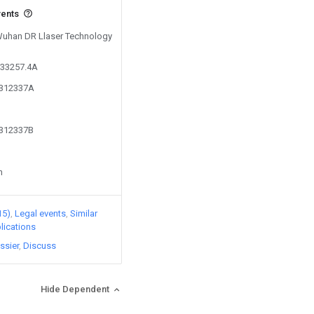
vents
 Wuhan DR Llaser Technology
833257.4A
6312337A
6312337B
n
15)
Legal events
Similar
lications
ssier
Discuss
Hide Dependent