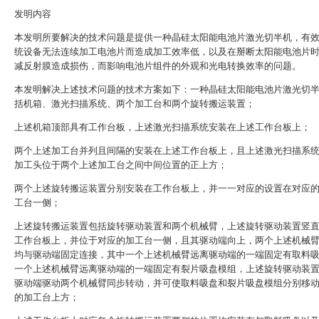
发明内容
本发明所要解决的技术问题是提供一种晶硅太阳能电池片激光切半机，有
统设备无法连续加工电池片而造成加工效率低，以及在掰断太阳能电池片
减反射膜造成损伤，而影响电池片组件的外观和光电转换效率的问题。
本发明解决上述技术问题的技术方案如下：一种晶硅太阳能电池片激光切
括机箱、激光扫描系统、两个加工台和两个旋转搬运装置；
上述机箱顶部具有工作台板，上述激光扫描系统安装在上述工作台板上；
两个上述加工台并列且间隔的安装在上述工作台板上，且上述激光扫描系
加工头位于两个上述加工台之间中间位置的正上方；
两个上述旋转搬运装置分别安装在工作台板上，并一一对应的设置在对应
工台一侧；
上述旋转搬运装置包括旋转驱动装置和两个机械臂，上述旋转驱动装置竖
工作台板上，并位于对应的加工台一侧，且其驱动端向上，两个上述机械
均与驱动端固定连接，其中一个上述机械臂远离驱动端的一端固定有取料
一个上述机械臂远离驱动端的一端固定有裂片吸盘模组，上述旋转驱动装
驱动端驱动两个机械臂同步转动，并可使取料吸盘和裂片吸盘模组分别移
的加工台上方；