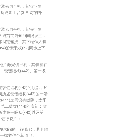
片激光切半机，其特征在
所述加工台(3)相对的外
片激光切半机，其特征在
所述导向杆(64)间隔设置，
)底部固定连接，其下端伸入装
4)沿安装板(62)同步上下
电池片激光切半机，其特征在
)、铰链结构(442)、第一吸
述铰链结构(442)的顶部，所
与所述铰链结构(442)的一端
(444)之间设有缝隙，太阳
第二吸盘(444)的底部；所
所述第一吸盘(443)以及第二
片进行裂片；
远离驱动端的一端底部，且伸缩
端的一端并伸至其顶部。