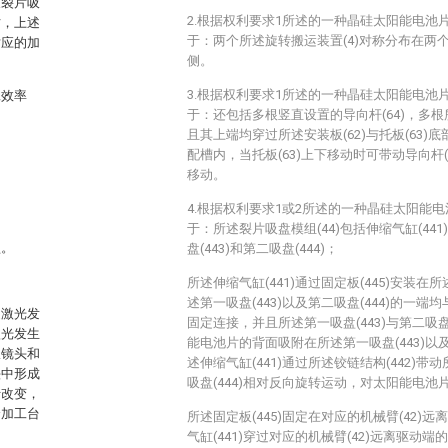
及裂片吸
2.根据权利要求1所述的一种晶硅太阳能电池
时，上述
于：两个所述旋转搬运装置(4)对称分布在两个
对应的加
侧。
3.根据权利要求1所述的一种晶硅太阳能电池
工效率
于：还包括多根竖直设置的导向杆(64)，多根
且其上端均穿过所述安装板(62)与托板(63
配槽内，当托板(63)上下移动时可带动导向杆(6
移动。
4.根据权利要求1或2所述的一种晶硅太阳能
于：所述裂片吸盘模组(44)包括伸缩气缸(441
盘。
盘(443)和第二吸盘(444)；
所述伸缩气缸(441)通过固定板(445)安装在所
述第一吸盘(443)以及第二吸盘(444)的一端均
述激光发
固定连接，并且所述第一吸盘(443)与第二吸盘
激光发生
能电池片的背面吸附在所述第一吸盘(443)以及
振镜头和
述伸缩气缸(441)通过所述铰链结构(442)带动
头中形成
吸盘(444)相对反向旋转运动，对太阳能电池
行改变，
个加工台
所述固定板(445)固定在对应的机械臂(42)
气缸(441)穿过对应的机械臂(42)远离驱动