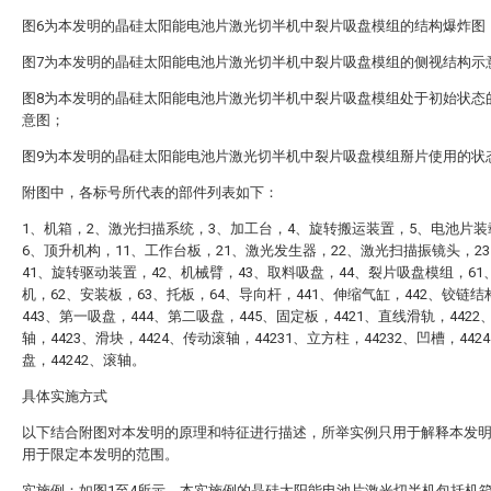
图6为本发明的晶硅太阳能电池片激光切半机中裂片吸盘模组的结构爆炸图
图7为本发明的晶硅太阳能电池片激光切半机中裂片吸盘模组的侧视结构示
图8为本发明的晶硅太阳能电池片激光切半机中裂片吸盘模组处于初始状态
意图；
图9为本发明的晶硅太阳能电池片激光切半机中裂片吸盘模组掰片使用的状
附图中，各标号所代表的部件列表如下：
1、机箱，2、激光扫描系统，3、加工台，4、旋转搬运装置，5、电池片装
6、顶升机构，11、工作台板，21、激光发生器，22、激光扫描振镜头，2
41、旋转驱动装置，42、机械臂，43、取料吸盘，44、裂片吸盘模组，61
机，62、安装板，63、托板，64、导向杆，441、伸缩气缸，442、铰链结
443、第一吸盘，444、第二吸盘，445、固定板，4421、直线滑轨，4422
轴，4423、滑块，4424、传动滚轴，44231、立方柱，44232、凹槽，442
盘，44242、滚轴。
具体实施方式
以下结合附图对本发明的原理和特征进行描述，所举实例只用于解释本发
用于限定本发明的范围。
实施例：如图1至4所示，本实施例的晶硅太阳能电池片激光切半机包括机箱