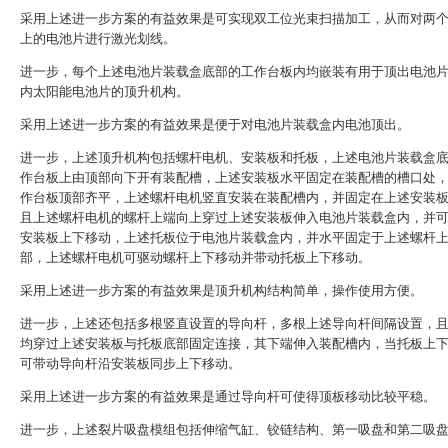
采用上述进一步方案的有益效果是可实现双工位光束扫描加工，从而对两
上的电池片进行激光划线。
进一步，每个上述电池片装载盒底部的工作台板内均嵌装有用于顶出电池
内太阳能电池片的顶升机构。
采用上述进一步方案的有益效果是便于对电池片装载盒内电池顶出。
进一步，上述顶升机构包括螺杆电机、安装板和托板，上述电池片装载盒
作台板上由顶部向下开有装配槽，上述安装板水平固定在装配槽的槽口处
作台板顶部齐平，上述螺杆电机竖直安装在装配槽内，并固定在上述安装
且上述螺杆电机的螺杆上端向上穿过上述安装板伸入电池片装载盒内，并
安装板上下移动，上述托板位于电池片装载盒内，并水平固定于上述螺杆
部，上述螺杆电机可驱动螺杆上下移动并带动托板上下移动。
采用上述进一步方案的有益效果是顶升机构结构简单，操作使用方便。
进一步，上述还包括多根竖直设置的导向杆，多根上述导向杆间隔设置，
均穿过上述安装板与托板底部固定连接，其下端伸入装配槽内，当托板上
可带动导向杆沿安装板同步上下移动。
采用上述进一步方案的有益效果是通过导向杆可使得顶板移动比较平稳。
进一步，上述裂片吸盘模组包括伸缩气缸、铰链结构、第一吸盘和第二吸