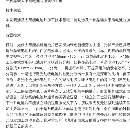
一种晶硅太阳能电池片激光切半机
技术领域
本发明涉及太阳能电池片加工技术领域，特别涉及一种晶硅太阳能电池片
机。
背景技术
目前，光伏太阳能晶硅电池片已发展为绿色新能源的主流，光伏产业已具
提升晶硅电池片的组件发电效率，已成为业界的追求的目标。现有的晶硅
主要规格尺寸为：多晶电池片156mm×156mm，或单晶电池片156mm×156
工艺要求对现有电池片的形状进行分割，如将多晶电池、单晶电池156mm×1
分割成156mm×78mm。一分为二，再进行串焊，可提高组件的发电效率
分两步，一是进行激光划线电池片被激光划出一条有一定深度的沟槽，但
划断，激光不会损伤电池片正面的减反射膜，即从电池片的背面使用激光
是进行掰断，目前掰断有两种方式，一种为人工掰断，另一种为机械式正
断。人工掰断效率低，破片率高，无法实现切半的量产。而常规机械式正
断设备，被划线的电池片通常都需要被送至一个独立的工位进行掰断动作
下一片电池片不能被立即的送至激光头下方，所以激光头无法做到连续工
加工效率不高。且由于是对电池片正面吸附进行掰断动作，会在掰断的过
阳能电池片的正面减反射膜造成损伤，影响电池片组件的外观和光电转换
此研发加工效率更高，且对太阳能电池片正面减反射膜无损伤的切半设备
伏新工艺的需求。