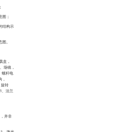
；
意图；
的结构示
态图。
载盒，
3、场镜，
、螺杆电
构，
、旋转
41、法兰
明，并非
1、激光