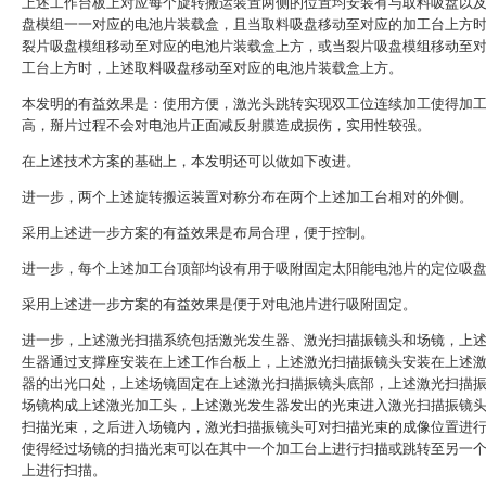
上述工作台板上对应每个旋转搬运装置两侧的位置均安装有与取料吸盘以
盘模组一一对应的电池片装载盒，且当取料吸盘移动至对应的加工台上方
裂片吸盘模组移动至对应的电池片装载盒上方，或当裂片吸盘模组移动至
工台上方时，上述取料吸盘移动至对应的电池片装载盒上方。
本发明的有益效果是：使用方便，激光头跳转实现双工位连续加工使得加
高，掰片过程不会对电池片正面减反射膜造成损伤，实用性较强。
在上述技术方案的基础上，本发明还可以做如下改进。
进一步，两个上述旋转搬运装置对称分布在两个上述加工台相对的外侧。
采用上述进一步方案的有益效果是布局合理，便于控制。
进一步，每个上述加工台顶部均设有用于吸附固定太阳能电池片的定位吸
采用上述进一步方案的有益效果是便于对电池片进行吸附固定。
进一步，上述激光扫描系统包括激光发生器、激光扫描振镜头和场镜，上
生器通过支撑座安装在上述工作台板上，上述激光扫描振镜头安装在上述
器的出光口处，上述场镜固定在上述激光扫描振镜头底部，上述激光扫描
场镜构成上述激光加工头，上述激光发生器发出的光束进入激光扫描振镜
扫描光束，之后进入场镜内，激光扫描振镜头可对扫描光束的成像位置进
使得经过场镜的扫描光束可以在其中一个加工台上进行扫描或跳转至另一
上进行扫描。