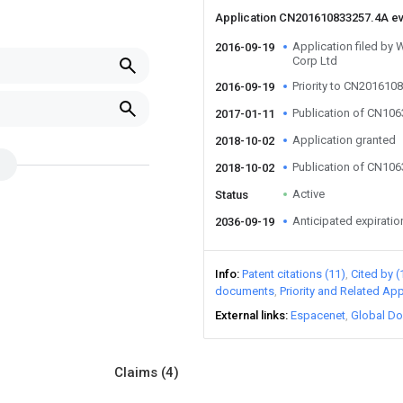
Application CN201610833257.4A e
Application filed by
2016-09-19
Corp Ltd
Priority to CN201610
2016-09-19
Publication of CN10
2017-01-11
Application granted
2018-10-02
Publication of CN10
2018-10-02
Active
Status
Anticipated expiratio
2036-09-19
Info
Patent citations (11)
Cited by (
documents
Priority and Related App
External links
Espacenet
Global Do
Claims
(4)