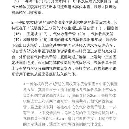
（9），每隔一段时间打开出水阀（10）将反应后的废液排出，当
出水磷浓度较高时可将出水回流至进水高位水箱，以最大限度地
提高磷的回收效率。
2.一种如要求1所述的回收高浓度含磷废水中磷的装置及方法，其
特征在于：该装置的进水及气体收集通过由混合管（3）、固定管
（16）、固定块（17）、气体收集干管（20）、气体收集支管
（19）和锥形管（18）组成的进水及气体收集器来实现；混合管
下部出口为渐扩，上部穿过中空的固定块接入进水管及进药管，
混合管内部设有半圆形挡板使含磷废水与结晶促进剂提前充分混
合，外部套有气体收集干管，底部与渐扩连接，上端与中空的固
定块底部连接，通过固定管将收集到的气体导出，气体收集干管
上设有呈放射状分布的气体收集支管，每根支管上连接着两个锥
形管用于收集从反应器底部鼓入的气体。
3.一种如权利要求1所述的回收高浓度含磷废水中磷的装置
及方法，其特征在于：所述的进水及气体收集器中气体收
集部分的锥形管高度为2cm，底面直径为2cm，每根气体
收集支管上布有两个锥形管，每层共有八根气体收集支
管，呈放射状排列，连接在中心的气体收集干管上，一共
有三层，上下交错排列，每层之间的平面交错角度为15°，
气体收集干管直径为3cm，底部与渐扩连接，上端与中空
的固定块连接，通过固定管将收集到的气体导出。