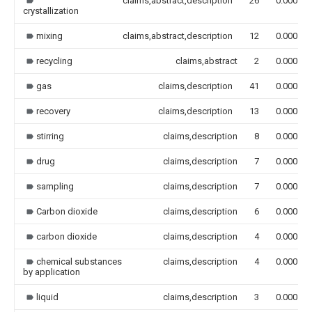
claims,abstract,description
26
0.000
crystallization
mixing
claims,abstract,description
12
0.000
recycling
claims,abstract
2
0.000
gas
claims,description
41
0.000
recovery
claims,description
13
0.000
stirring
claims,description
8
0.000
drug
claims,description
7
0.000
sampling
claims,description
7
0.000
Carbon dioxide
claims,description
6
0.000
carbon dioxide
claims,description
4
0.000
chemical substances
claims,description
4
0.000
by application
liquid
claims,description
3
0.000