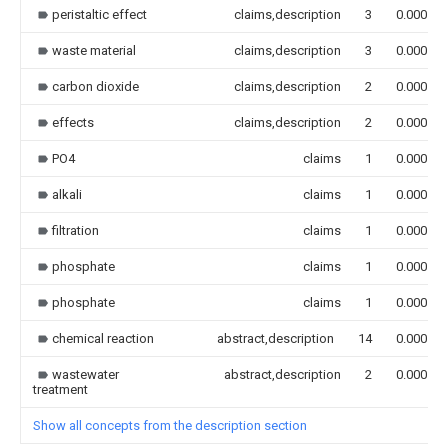
peristaltic effect
claims,description
3
0.000
waste material
claims,description
3
0.000
carbon dioxide
claims,description
2
0.000
effects
claims,description
2
0.000
PO4
claims
1
0.000
alkali
claims
1
0.000
filtration
claims
1
0.000
phosphate
claims
1
0.000
phosphate
claims
1
0.000
chemical reaction
abstract,description
14
0.000
wastewater
abstract,description
2
0.000
treatment
Show all concepts from the description section