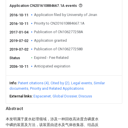
Application CN201610884667.1A events
Application filed by University of Jinan
2016-10-11
Priority to CN201610884667.1A
2016-10-11
Publication of CN106277258A
2017-01-04
Application granted
2019-07-02
Publication of CN106277258B
2019-07-02
Expired - Fee Related
Status
Anticipated expiration
2036-10-11
Info
Patent citations (4)
Cited by (2)
Legal events
Similar
documents
Priority and Related Applications
External links
Espacenet
Global Dossier
Discuss
Abstract
本发明属于废水处理领域，涉及一种回收高浓度含磷废水
中磷的装置及方法，该装置由进水及气体收集器、结晶反