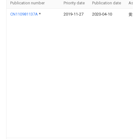
Publication number
Priority date
Publication date
Assi
CN110981137A
*
2019-11-27
2020-04-10
黄细