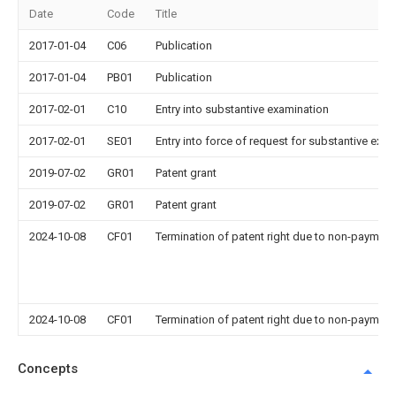
Date
Code
Title
2017-01-04
C06
Publication
2017-01-04
PB01
Publication
2017-02-01
C10
Entry into substantive examination
2017-02-01
SE01
Entry into force of request for substantive exa
2019-07-02
GR01
Patent grant
2019-07-02
GR01
Patent grant
2024-10-08
CF01
Termination of patent right due to non-payment
2024-10-08
CF01
Termination of patent right due to non-payment
Concepts