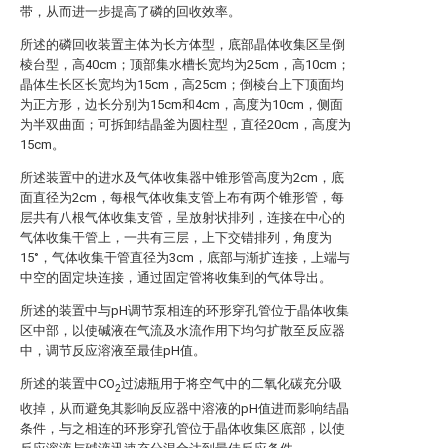
带，从而进一步提高了磷的回收效率。
所述的磷回收装置主体为长方体型，底部晶体收集区呈倒
棱台型，高40cm；顶部集水槽长宽均为25cm，高10cm；
晶体生长区长宽均为15cm，高25cm；倒棱台上下顶面均
为正方形，边长分别为15cm和4cm，高度为10cm，侧面
为半双曲面；可拆卸结晶釜为圆柱型，直径20cm，高度为
15cm。
所述装置中的进水及气体收集器中锥形管高度为2cm，底
面直径为2cm，每根气体收集支管上布有两个锥形管，每
层共有八根气体收集支管，呈放射状排列，连接在中心的
气体收集干管上，一共有三层，上下交错排列，角度为
15°，气体收集干管直径为3cm，底部与渐扩连接，上端与
中空的固定块连接，通过固定管将收集到的气体导出。
所述的装置中与pH调节泵相连的环形穿孔管位于晶体收集
区中部，以使碱液在气流及水流作用下均匀扩散至反应器
中，调节反应溶液至最佳pH值。
所述的装置中CO
过滤瓶用于将空气中的二氧化碳充分吸
2
收掉，从而避免其影响反应器中溶液的pH值进而影响结晶
条件，与之相连的环形穿孔管位于晶体收集区底部，以使