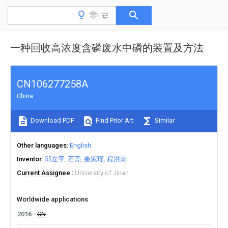
一种回收高浓度含磷废水中磷的装置及方法
CN106277258A
China
Download PDF
Find Prior Art
Similar
Other languages
English
Inventor
邱立平
石亮
秦紫瑾
程洪涛
Current Assignee
University of Jinan
Worldwide applications
2016
CN