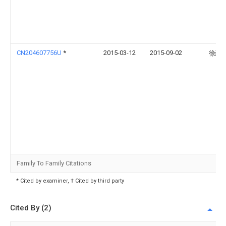
CN204607756U
*
2015-03-12
2015-09-02
徐颋
Family To Family Citations
* Cited by examiner, † Cited by third party
Cited By (2)