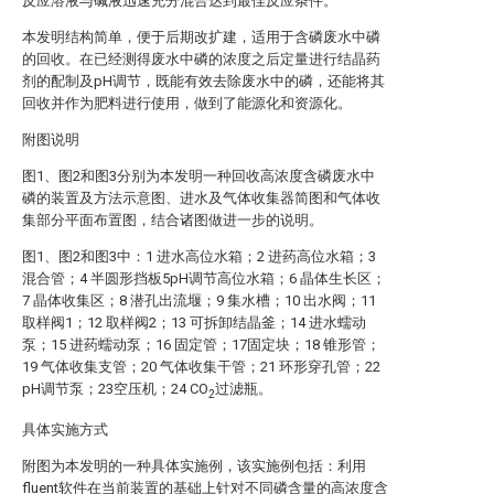
反应溶液与碱液迅速充分混合达到最佳反应条件。
本发明结构简单，便于后期改扩建，适用于含磷废水中磷
的回收。在已经测得废水中磷的浓度之后定量进行结晶药
剂的配制及pH调节，既能有效去除废水中的磷，还能将其
回收并作为肥料进行使用，做到了能源化和资源化。
附图说明
图1、图2和图3分别为本发明一种回收高浓度含磷废水中
磷的装置及方法示意图、进水及气体收集器简图和气体收
集部分平面布置图，结合诸图做进一步的说明。
图1、图2和图3中：1 进水高位水箱；2 进药高位水箱；3
混合管；4 半圆形挡板5pH调节高位水箱；6 晶体生长区；
7 晶体收集区；8 潜孔出流堰；9 集水槽；10 出水阀；11
取样阀1；12 取样阀2；13 可拆卸结晶釜；14 进水蠕动
泵；15 进药蠕动泵；16 固定管；17固定块；18 锥形管；
19 气体收集支管；20 气体收集干管；21 环形穿孔管；22
pH调节泵；23空压机；24 CO
过滤瓶。
2
具体实施方式
附图为本发明的一种具体实施例，该实施例包括：利用
fluent软件在当前装置的基础上针对不同磷含量的高浓度含