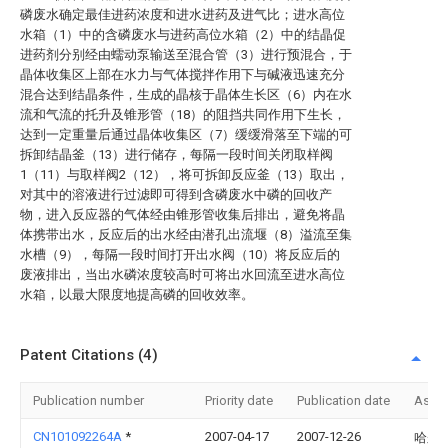
磷废水确定最佳进药浓度和进水进药及进气比；进水高位
水箱（1）中的含磷废水与进药高位水箱（2）中的结晶促
进药剂分别经由蠕动泵输送至混合管（3）进行预混合，于
晶体收集区上部在水力与气体搅拌作用下与碱液迅速充分
混合达到结晶条件，生成的晶核于晶体生长区（6）内在水
流和气流的托升及锥形管（18）的阻挡共同作用下生长，
达到一定重量后通过晶体收集区（7）缓缓滑落至下端的可
拆卸结晶釜（13）进行储存，每隔一段时间关闭取样阀
1（11）与取样阀2（12），将可拆卸反应釜（13）取出，
对其中的溶液进行过滤即可得到含磷废水中磷的回收产
物，进入反应器的气体经由锥形管收集后排出，避免将晶
体携带出水，反应后的出水经由潜孔出流堰（8）溢流至集
水槽（9），每隔一段时间打开出水阀（10）将反应后的
废液排出，当出水磷浓度较高时可将出水回流至进水高位
水箱，以最大限度地提高磷的回收效率。
Patent Citations (4)
Publication number
Priority date
Publication date
Assi
CN101092264A
*
2007-04-17
2007-12-26
哈尔