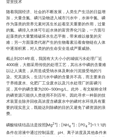
背景技术
随着我国经济、社会的不断发展，人类生产生活的日益增
加，大量含氮、磷污染物进入城市污水中，水体中氮、磷
作为藻类的营养元素对其生长起着至关重要的作用，过量
的氮、磷排入水体可引起水体的富营养化污染，一方面引
起藻类的大量繁殖破坏水生态平衡，带来难以修复的灾
难；另一方面藻类代谢产生的生物毒素沿着食物链在人体
中逐渐积累，对人类的的生命安全造成严重威胁。
截止到2014年底，我国有大大小小的城镇污水处理厂近
4000座，大都采用传统的处理工艺，其出水中磷的含量难
以让人满意，从而造成受纳水体及剩余污泥接受地的污
染。究其源头，生活污水中磷的含量并不高，而主要来自
于养殖废水、化肥厂工业废水以及污水处理厂的富磷污
泥，其中的磷含量为200~500mg/L。此外，有文献称全球
的磷资源只能供人类使用不到百年。因此寻求一种新的技
术装置去除并回收高浓度含磷废水中的磷对水环境具有重
要的现实意义，既能达到除磷的目的又避免了磷资源的浪
费。
2+
+
3-
磷酸铵镁结晶法是按照[Mg
]：[ NH
]：[ PO
]=1:1:1的
4
4
条件在溶液中通过控制温度、pH、离子浓度及其他条件来