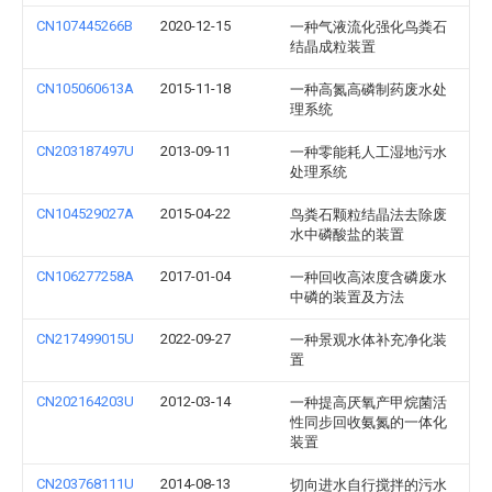
CN107445266B
2020-12-15
一种气液流化强化鸟粪石
结晶成粒装置
CN105060613A
2015-11-18
一种高氮高磷制药废水处
理系统
CN203187497U
2013-09-11
一种零能耗人工湿地污水
处理系统
CN104529027A
2015-04-22
鸟粪石颗粒结晶法去除废
水中磷酸盐的装置
CN106277258A
2017-01-04
一种回收高浓度含磷废水
中磷的装置及方法
CN217499015U
2022-09-27
一种景观水体补充净化装
置
CN202164203U
2012-03-14
一种提高厌氧产甲烷菌活
性同步回收氨氮的一体化
装置
CN203768111U
2014-08-13
切向进水自行搅拌的污水