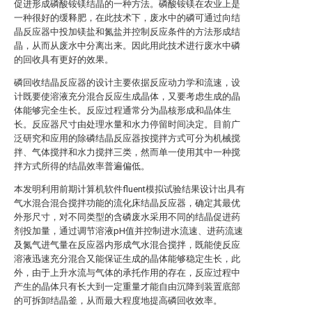
促进形成磷酸铵镁结晶的一种方法。磷酸铵镁在农业上是
一种很好的缓释肥，在此技术下，废水中的磷可通过向结
晶反应器中投加镁盐和氮盐并控制反应条件的方法形成结
晶，从而从废水中分离出来。因此用此技术进行废水中磷
的回收具有更好的效果。
磷回收结晶反应器的设计主要依据反应动力学和流速，设
计既要使溶液充分混合反应生成晶体，又要考虑生成的晶
体能够完全生长。反应过程通常分为晶核形成和晶体生
长。反应器尺寸由处理水量和水力停留时间决定。目前广
泛研究和应用的除磷结晶反应器按搅拌方式可分为机械搅
拌、气体搅拌和水力搅拌三类，然而单一使用其中一种搅
拌方式所得的结晶效率普遍偏低。
本发明利用前期计算机软件fluent模拟试验结果设计出具有
气水混合混合搅拌功能的流化床结晶反应器，确定其最优
外形尺寸，对不同类型的含磷废水采用不同的结晶促进药
剂投加量，通过调节溶液pH值并控制进水流速、进药流速
及氮气进气量在反应器内形成气水混合搅拌，既能使反应
溶液迅速充分混合又能保证生成的晶体能够稳定生长，此
外，由于上升水流与气体的承托作用的存在，反应过程中
产生的晶体只有长大到一定重量才能自由沉降到装置底部
的可拆卸结晶釜，从而最大程度地提高磷回收效率。