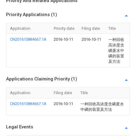
Priority And Related Applications
Priority Applications (1)
Application
Priority date
Filing date
Title
CN201610884667.1A
2016-10-11
2016-10-11
一种回收
高浓度含
磷废水中
磷的装置
及方法
Applications Claiming Priority (1)
Application
Filing date
Title
CN201610884667.1A
2016-10-11
一种回收高浓度含磷废水
中磷的装置及方法
Legal Events