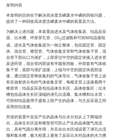
发明内容
本发明的目的在于解决高浓度含磷废水中磷的回收问题，
提供了一种回收高浓度含磷废水中磷的装置及方法。
为解决上述问题，本装置由进水及气体收集器、结晶反应
器、出水槽、环形穿孔管、CO
过滤瓶和可拆卸结晶釜组
2
成。进水及气体收集器为一独立整体，包括固定管、固定
块、混合管、锥型管、气体收集支管和气体收集干管，混
合管下部出口为渐扩，上部穿过中空的固定块接入进水管
及进药管，混合管内部设有半圆形挡板，外部套有气体收
集干管，底部与渐扩连接，上端与中空的固定块底部连
接，通过固定管将收集到的气体导出，气体收集干管上设
有呈放射状分布的气体收集支管，每根支管上连接着两个
锥形管；结晶反应器包括晶体生长区、晶体收集区；出水
槽包括晶体生长区顶端的潜孔出流堰、集水槽和出水管；
可拆卸结晶釜用于盛装上部产生的晶体，与主反应器之间
采用丝扣连接。
所述的装置中反应产生的晶体与出水分别从上下两端排
出，晶体生长区设有锥形管可防止产生的晶体随气泡流
出，具有气固分离作用，并且在出水区域设置了潜孔出流
堰和集水槽，极大程度上避免了反应出水对晶体的水力携