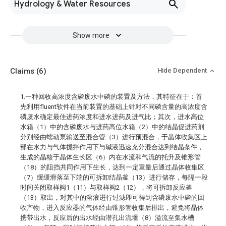
Hydrology & Water Resources
Show more
Claims
(6)
Hide Dependent
1.一种回收高浓度含磷废水中磷的装置及方法，其特征在于：首
先利用fluent软件在当前装置的基础上针对不同磷含量的高浓度含
磷废水确定最佳进药浓度和进水进药及进气比；其次，进水高位
水箱（1）中的含磷废水与进药高位水箱（2）中的结晶促进药剂
分别经由蠕动泵输送至混合管（3）进行预混合，于晶体收集区上
部在水力与气体搅拌作用下与碱液迅速充分混合达到结晶条件，
生成的晶核于晶体生长区（6）内在水流和气流的托升及锥形管
（18）的阻挡共同作用下生长，达到一定重量后通过晶体收集区
（7）缓缓滑落至下端的可拆卸结晶釜（13）进行储存，每隔一段
时间关闭取样阀1（11）与取样阀2（12），将可拆卸反应釜
（13）取出，对其中的溶液进行过滤即可得到含磷废水中磷的回
收产物，进入反应器的气体经由锥形管收集后排出，避免将晶体
携带出水，反应后的出水经由潜孔出流堰（8）溢流至集水槽