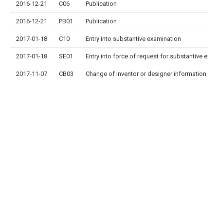
2016-12-21
C06
Publication
2016-12-21
PB01
Publication
2017-01-18
C10
Entry into substantive examination
2017-01-18
SE01
Entry into force of request for substantive exa
2017-11-07
CB03
Change of inventor or designer information