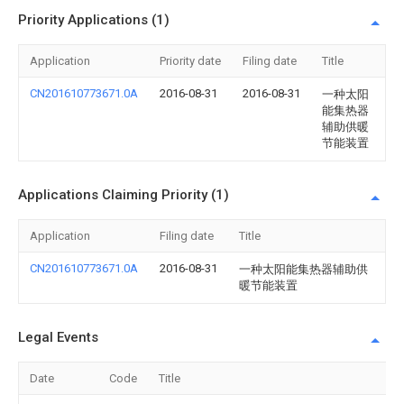
Priority Applications (1)
Application
Priority date
Filing date
Title
CN201610773671.0A
2016-08-31
2016-08-31
一种太阳
能集热器
辅助供暖
节能装置
Applications Claiming Priority (1)
Application
Filing date
Title
CN201610773671.0A
2016-08-31
一种太阳能集热器辅助供
暖节能装置
Legal Events
Date
Code
Title