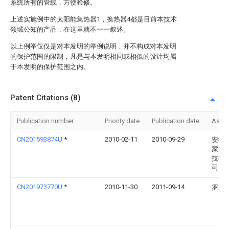
系统所有的管线，方便检修。
上述实施例中的太阳能集热器1，换热器4都是目前本技术
领域公知的产品，在这里就不一一叙述。
以上例举仅仅是对本发明的举例说明，并不构成对本发明
的保护范围的限制，凡是与本发明相同或相似的设计均属
于本发明的保护范围之内。
Patent Citations (8)
Publication number
Priority date
Publication date
Assi
CN201593874U
*
2010-02-11
2010-09-29
安徽
家光
技有
司
CN201973770U
*
2010-11-30
2011-09-14
罗益