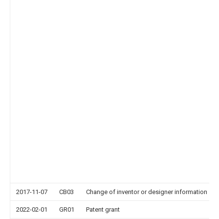
2017-11-07
CB03
Change of inventor or designer information
2022-02-01
GR01
Patent grant