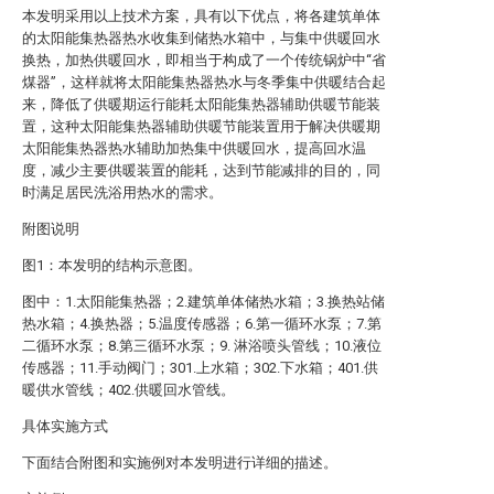
本发明采用以上技术方案，具有以下优点，将各建筑单体
的太阳能集热器热水收集到储热水箱中，与集中供暖回水
换热，加热供暖回水，即相当于构成了一个传统锅炉中“省
煤器”，这样就将太阳能集热器热水与冬季集中供暖结合起
来，降低了供暖期运行能耗太阳能集热器辅助供暖节能装
置，这种太阳能集热器辅助供暖节能装置用于解决供暖期
太阳能集热器热水辅助加热集中供暖回水，提高回水温
度，减少主要供暖装置的能耗，达到节能减排的目的，同
时满足居民洗浴用热水的需求。
附图说明
图1：本发明的结构示意图。
图中：1.太阳能集热器；2.建筑单体储热水箱；3.换热站储
热水箱；4.换热器；5.温度传感器；6.第一循环水泵；7.第
二循环水泵；8.第三循环水泵；9. 淋浴喷头管线；10.液位
传感器；11.手动阀门；301.上水箱；302.下水箱；401.供
暖供水管线；402.供暖回水管线。
具体实施方式
下面结合附图和实施例对本发明进行详细的描述。