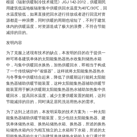
根据《辐射供暖制冷技术规范》JGJ 142-2012，供暖期民
用建筑低温地板辐射集中供暖供回水温度为40℃/30℃，回
水温度较低，如果直接把回水进行排放或者进行回流对资
源都是一种浪费，同时供暖的周期也缩短了，不利于建筑
体内的供暖温度，对资源造成了极大的浪费，不符合节能
减排的目的。
发明内容
为了克服上述现有技术的缺点，本发明的目的在于提供一
种可将各建筑单体的太阳能集热器热水收集到储热水箱
中，与集中供暖回水换热，加热供暖回水，即相当于构成
了一个传统锅炉中“省煤器”，这样就将太阳能集热器热水
与冬季集中供暖结合起来，降低了供暖期运行能耗太阳能
集热器辅助供暖节能装置，这种太阳能集热器辅助供暖节
能装置用于解决供暖期太阳能集热器热水辅助加热集中供
暖回水，提高回水温度，减少主要供暖装置的能耗，达到
节能减排的目的，同时满足居民洗浴用热水的需求。
为了达到上述目的，本发明采取的技术方案为：一种太阳
能集热器辅助供暖节能装置，至少包括太阳能集热器、建
筑单体储热水箱、换热站储热水箱、换热器，所述的换热
站储热水箱内分为相互独立的上水箱和下水箱，所述的太
阳能集热器的出水口与建筑单体储热水箱的入水口通过管