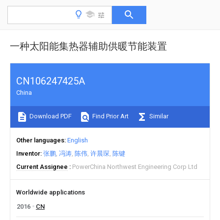
一种太阳能集热器辅助供暖节能装置
CN106247425A
China
Download PDF
Find Prior Art
Similar
Other languages
English
Inventor
张鹏
冯涛
陈伟
许晨琛
陈键
Current Assignee
PowerChina Northwest Engineering Corp Ltd
Worldwide applications
2016
CN