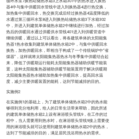
循环水泵7换热站储热水箱3上水箱301中的热水进入换热
器4中与集中供暖回水管线中进入到换热器4进行热交换，
加热集中供暖回水，热交换完成后经过换热器4温度降低的
水通过第三循环水泵8进入到换热站储热水箱3下水箱302
中，并进入到建筑单体储热水箱2中继续进行加热，经过加
热后的供暖回水通过供暖供水管线401进入到供暖管道中
继续供暖，通过以上可以看出，将各建筑单体的太阳能集
热器1热水收集到建筑单体储热水箱2中，与集中供暖回水
换热，加热供暖回水，即相当于构成了一个传统锅炉中“省
煤器”，这样就将太阳能集热器热水与冬季集中供暖结合起
来，降低了供暖期运行能耗太阳能集热器辅助供暖节能装
置，这种太阳能集热器辅助供暖节能装置用于解决供暖期
太阳能集热器热水辅助加热集中供暖回水，提高回水温
度，减少主要供暖装置的能耗，达到节能减排的目的。
实施例2
在实施例1的基础上，为了建筑单体储热水箱2中的热水能
够得到充分地利用，给人的日常生活带来帮助，因此所述
的建筑单体储热水箱2上设有淋浴喷头管线9，在工作的过
程中，当人需要用到热水时，在淋浴喷头管线9接上需要使
用的淋浴喷头就可以使用到建筑单体储热水箱2中的热水，
达到了节能减排的目的，满足居民洗浴用热水的需求。