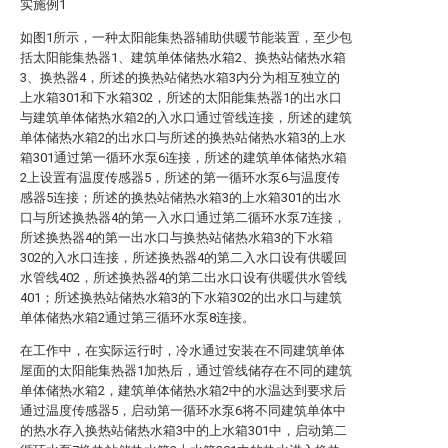
实施例1
如图1所示，一种太阳能集热器辅助供暖节能装置，至少包
括太阳能集热器1、建筑单体储热水箱2、换热站储热水箱
3、换热器4，所述的换热站储热水箱3内分为相互独立的
上水箱301和下水箱302，所述的太阳能集热器1的出水口
与建筑单体储热水箱2的入水口通过管线连接，所述的建筑
单体储热水箱2的出水口与所述的换热站储热水箱3的上水
箱301通过第一循环水泵6连接，所述的建筑单体储热水箱
2上设置有温度传感器5，所述的第一循环水泵6与温度传
感器5连接；所述的换热站储热水箱3的上水箱301的出水
口与所述换热器4的第一入水口通过第二循环水泵7连接，
所述换热器4的第一出水口与换热站储热水箱3的下水箱
302的入水口连接，所述换热器4的第二入水口设有供暖回
水管线402，所述换热器4的第二出水口设有供暖供水管线
401；所述换热站储热水箱3的下水箱302的出水口与建筑
单体储热水箱2通过第三循环水泵8连接。
在工作中，在实际运行时，冷水通过安装在不同建筑单体
屋面的太阳能集热器1加热后，通过管线储存在不同的建筑
单体储热水箱2，建筑单体储热水箱2中的水温达到要求后
通过温度传感器5，启动第一循环水泵6将不同建筑单体中
的热水存入换热站储热水箱3中的上水箱301中，启动第二