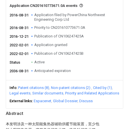
Application CN201610773671.0A events
Application filed by PowerChina Northwest
2016-08-31
Engineering Corp Ltd
Priority to CN201610773671.0A
2016-08-31
Publication of CN106247425A
2016-12-21
Application granted
2022-02-01
Publication of CN106247425B
2022-02-01
Active
Status
Anticipated expiration
2036-08-31
Info
Patent citations (8)
Non-patent citations (2)
Cited by (1)
Legal events
Similar documents
Priority and Related Applications
External links
Espacenet
Global Dossier
Discuss
Abstract
本发明涉及一种太阳能集热器辅助供暖节能装置，至少包