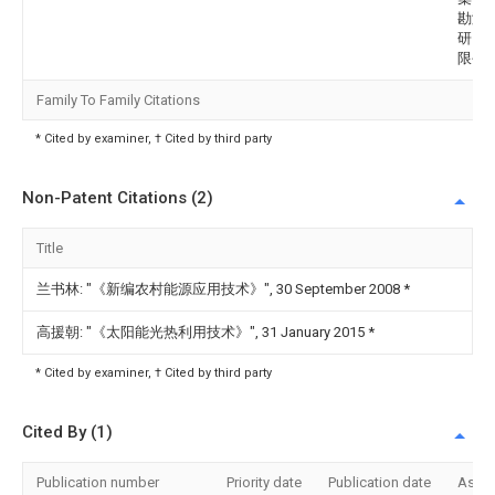
勘测
研究
限公
Family To Family Citations
* Cited by examiner, † Cited by third party
Non-Patent Citations (2)
Title
兰书林: "《新编农村能源应用技术》", 30 September 2008
*
高援朝: "《太阳能光热利用技术》", 31 January 2015
*
* Cited by examiner, † Cited by third party
Cited By (1)
Publication number
Priority date
Publication date
Assi