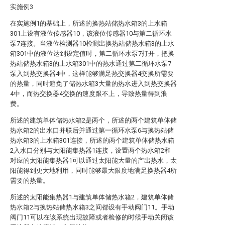
实施例3
在实施例1的基础上，所述的换热站储热水箱3的上水箱
301上设有液位传感器10，该液位传感器10与第二循环水
泵7连接。当液位检测器10检测出换热站储热水箱3的上水
箱301中的液位达到设定值时，第二循环水泵7打开，把换
热站储热水箱3的上水箱301中的热水通过第二循环水泵7
泵入到热交换器4中，这样能够满足热交换器4交换所需要
的热量，同时避免了储热水箱3大量的热水进入到热交换器
4中，而热交换器4交换的速度跟不上，导致热量得到浪
费。
所述的建筑单体储热水箱2是两个，所述的两个建筑单体储
热水箱2的出水口并联后并通过第一循环水泵6与换热站储
热水箱3的上水箱301连接，所述的两个建筑单体储热水箱
2入水口分别与太阳能集热器1连接，设置两个热水箱2和
对应的太阳能集热器1可以通过太阳能大量的产出热水，太
阳能得到更大地利用，同时能够最大限度地满足换热器4所
需要的热量。
所述的太阳能集热器1与建筑单体储热水箱2，建筑单体储
热水箱2与换热站储热水箱3之间都设有手动阀门11。手动
阀门11可以在该系统出现故障或者检修的时候手动关闭该