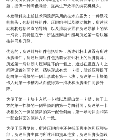
题，提供一种降低噪音、提高生产效率的绣花机机头。
本发明解决上述技术问题所采用的技术方案为：一种绣花
机机头，包括针杆组件、压脚组件以及驱动机构，所述驱
动机构包括竖直的导轴、以及滑动设置在所述导轴上的第
一滑块，其特征在于：所述压脚组件能与所述第一滑块连
接并同步升降。
优选的，所述针杆组件包括针杆，所述针杆上设置有所述
压脚组件，所述压脚组件包括套设在针杆上的压脚提耳，
所述第一滑块朝向压脚提耳的一侧上、通过在竖直方向上
间隔设置的两个第一挡块形成有第一卡槽，所述压脚提耳
朝向第一滑块的一侧上形成有第一卡块，所述第一卡块能
卡入到第一卡槽内从而使得第一滑块和压脚组件同步升
降。
为便于第一卡块卡入第一卡槽以及脱出第一卡槽，位于上
方的第一挡块的一侧呈倾斜的第一导向斜面，所述第一卡
块相反的一侧呈倾斜的第一配合斜面，第一导向斜面和第
一配合斜面的倾斜方向一致。
为便于压脚复位，所述压脚组件还包括压脚主体和压脚头
部，所述压脚主体与所述压脚提耳连接，所述压脚头部设