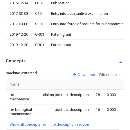
2016-12-14
PB01
Publication
2017-03-08
C10
Entry into substantive examination
2017-03-08
SE01
Entry into force of request for substantive exa
2019-12-20
GR01
Patent grant
2019-12-20
GR01
Patent grant
Concepts
machine-extracted
Download
Filter table
Name
Ima
claims,abstract,description
28
0.000
mechanism
biological
abstract,description
16
0.000
transmission
Show all concepts from the description section