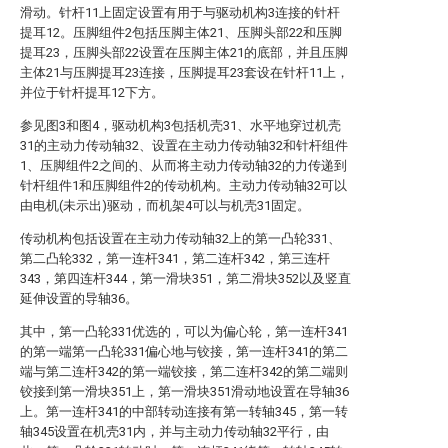
滑动。针杆11上固定设置有用于与驱动机构3连接的针杆
提耳12。压脚组件2包括压脚主体21、压脚头部22和压脚
提耳23，压脚头部22设置在压脚主体21的底部，并且压脚
主体21与压脚提耳23连接，压脚提耳23套设在针杆11上，
并位于针杆提耳12下方。
参见图3和图4，驱动机构3包括机壳31、水平地穿过机壳
31的主动力传动轴32、设置在主动力传动轴32和针杆组件
1、压脚组件2之间的、从而将主动力传动轴32的力传递到
针杆组件1和压脚组件2的传动机构。主动力传动轴32可以
由电机(未示出)驱动，而机架4可以与机壳31固定。
传动机构包括设置在主动力传动轴32上的第一凸轮331、
第二凸轮332，第一连杆341，第二连杆342，第三连杆
343，第四连杆344，第一滑块351，第二滑块352以及竖直
延伸设置的导轴36。
其中，第一凸轮331优选的，可以为偏心轮，第一连杆341
的第一端第一凸轮331偏心地与铰接，第一连杆341的第二
端与第二连杆342的第一端铰接，第二连杆342的第二端则
铰接到第一滑块351上，第一滑块351滑动地设置在导轴36
上。第一连杆341的中部转动连接有第一转轴345，第一转
轴345设置在机壳31内，并与主动力传动轴32平行，由