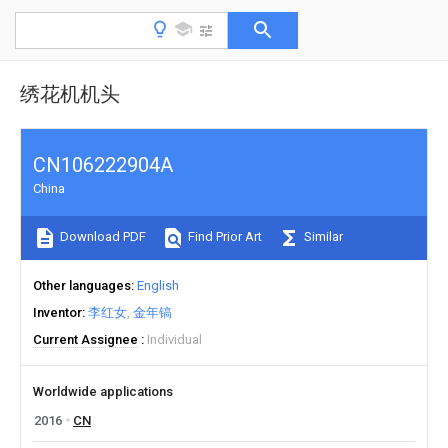
绣花机机头
CN106222904A
China
Download PDF
Find Prior Art
Similar
Other languages
English
Inventor
李红女
金年镐
Current Assignee
Individual
Worldwide applications
2016
CN