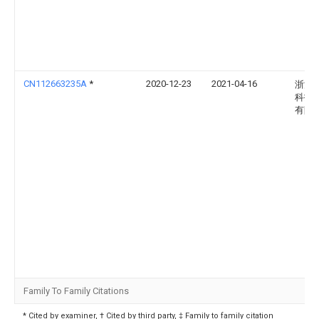
CN112663235A
*
2020-12-23
2021-04-16
浙江
科技
有限
Family To Family Citations
* Cited by examiner, † Cited by third party, ‡ Family to family citation