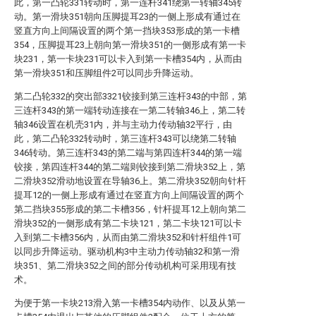
此，第一凸轮331转动时，第一连杆341绕第一转轴345转
动。第一滑块351朝向压脚提耳23的一侧上形成有通过在
竖直方向上间隔设置的两个第一挡块353形成的第一卡槽
354，压脚提耳23上朝向第一滑块351的一侧形成有第一卡
块231，第一卡块231可以卡入到第一卡槽354内，从而由
第一滑块351和压脚组件2可以同步升降运动。
第二凸轮332的突出部3321铰接到第三连杆343的中部，第
三连杆343的第一端转动连接在一第二转轴346上，第二转
轴346设置在机壳31内，并与主动力传动轴32平行，由
此，第二凸轮332转动时，第三连杆343可以绕第二转轴
346转动。第三连杆343的第二端与第四连杆344的第一端
铰接，第四连杆344的第二端则铰接到第二滑块352上，第
二滑块352滑动地设置在导轴36上。第二滑块352朝向针杆
提耳12的一侧上形成有通过在竖直方向上间隔设置的两个
第二挡块355形成的第二卡槽356，针杆提耳12上朝向第二
滑块352的一侧形成有第二卡块121，第二卡块121可以卡
入到第二卡槽356内，从而由第二滑块352和针杆组件1可
以同步升降运动。驱动机构3中主动力传动轴32和第一滑
块351、第二滑块352之间的部分传动机构可采用现有技
术。
为便于第一卡块213滑入第一卡槽354内动作、以及从第一