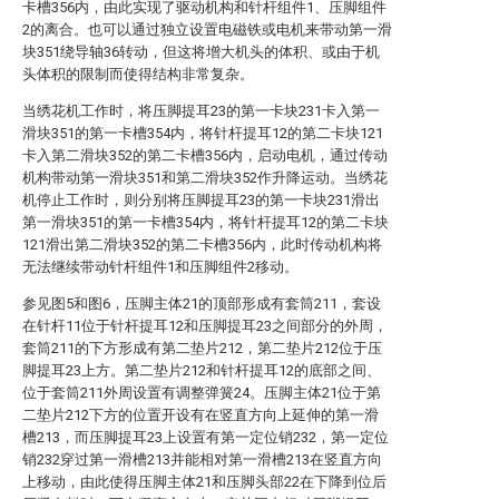
卡槽356内，由此实现了驱动机构和针杆组件1、压脚组件
2的离合。也可以通过独立设置电磁铁或电机来带动第一滑
块351绕导轴36转动，但这将增大机头的体积、或由于机
头体积的限制而使得结构非常复杂。
当绣花机工作时，将压脚提耳23的第一卡块231卡入第一
滑块351的第一卡槽354内，将针杆提耳12的第二卡块121
卡入第二滑块352的第二卡槽356内，启动电机，通过传动
机构带动第一滑块351和第二滑块352作升降运动。当绣花
机停止工作时，则分别将压脚提耳23的第一卡块231滑出
第一滑块351的第一卡槽354内，将针杆提耳12的第二卡块
121滑出第二滑块352的第二卡槽356内，此时传动机构将
无法继续带动针杆组件1和压脚组件2移动。
参见图5和图6，压脚主体21的顶部形成有套筒211，套设
在针杆11位于针杆提耳12和压脚提耳23之间部分的外周，
套筒211的下方形成有第二垫片212，第二垫片212位于压
脚提耳23上方。第二垫片212和针杆提耳12的底部之间、
位于套筒211外周设置有调整弹簧24。压脚主体21位于第
二垫片212下方的位置开设有在竖直方向上延伸的第一滑
槽213，而压脚提耳23上设置有第一定位销232，第一定位
销232穿过第一滑槽213并能相对第一滑槽213在竖直方向
上移动，由此使得压脚主体21和压脚头部22在下降到位后