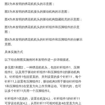
图2为本发明的绣花机机头的示意图；
图3为本发明的绣花机接头的驱动机构的示意图；
图4为本发明的绣花机机头的驱动机构隐藏机壳的示意图；
图5为本发明的绣花机机头的针杆组件和压脚组件的示意
图；
图6为本发明的绣花机机头的针杆组件和压脚组件的分解示
意图。
具体实施方式
以下结合附图实施例对本发明作进一步详细描述。
参见图1和图2，一种绣花机机头，包括针杆组件1、压脚
组件2、以及用于驱动针杆组件1和压脚组件2的驱动机构
3。针杆组件1包括竖直的、并列设置的多个针杆11，每个
针杆11上设置有压脚组件2，驱动机构3用于驱动针杆组件
1和压脚组件2在竖直方向上作升降运动。可替代的，也可
以多个针杆11共用一个压脚组件2。
针杆组件1优选的，设置在机架4上，针杆组件1的针杆11
可穿设在机架4上，从而针杆11可相对机架4在竖直方向上