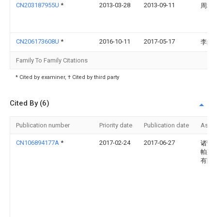
CN203187955U
*
2013-03-28
2013-09-11
周利
CN206173608U
*
2016-10-11
2017-05-17
李红
Family To Family Citations
* Cited by examiner, † Cited by third party
Cited By (6)
Publication number
Priority date
Publication date
Assi
CN106894177A
*
2017-02-24
2017-06-27
诸暨
帕斯
有限