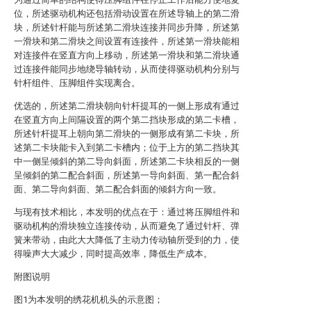
位，所述驱动机构还包括滑动设置在所述导轴上的第二滑
块，所述针杆能与所述第二滑块连接并同步升降，所述第
一滑块和第二滑块之间设置有连接件，所述第一滑块能相
对连接件在竖直方向上移动，所述第一滑块和第二滑块通
过连接件能同步地绕导轴转动，从而使得驱动机构分别与
针杆组件、压脚组件实现离合。
优选的，所述第二滑块朝向针杆提耳的一侧上形成有通过
在竖直方向上间隔设置的两个第二挡块形成的第二卡槽，
所述针杆提耳上朝向第二滑块的一侧形成有第二卡块，所
述第二卡块能卡入到第二卡槽内；位于上方的第二挡块其
中一侧呈倾斜的第二导向斜面，所述第二卡块相反的一侧
呈倾斜的第二配合斜面，所述第一导向斜面、第一配合斜
面、第二导向斜面、第二配合斜面的倾斜方向一致。
与现有技术相比，本发明的优点在于：通过将压脚组件和
驱动机构的滑块独立连接传动，从而避免了通过针杆、弹
簧来带动，由此大大降低了主动力传动轴所受到的力，使
得噪声大大减少，同时提高效率，降低生产成本。
附图说明
图1为本发明的绣花机机头的示意图；