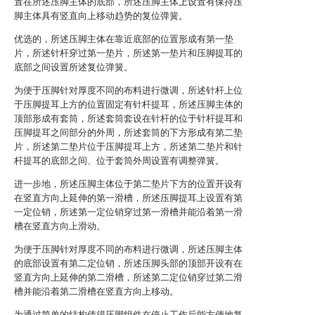
置在所述压脚主体的底部，所述压脚主体上设置有保持压
脚主体具有竖直向上移动趋势的复位弹簧。
优选的，所述压脚主体在靠近底部的位置形成有第一垫
片，所述针杆穿过第一垫片，所述第一垫片和压脚提耳的
底部之间设置所述复位弹簧。
为便于压脚针对厚度不同的布料进行微调，所述针杆上位
于压脚提耳上方的位置固定有针杆提耳，所述压脚主体的
顶部形成有套筒，所述套筒套设在针杆的位于针杆提耳和
压脚提耳之间部分的外周，所述套筒的下方形成有第二垫
片，所述第二垫片位于压脚提耳上方，所述第二垫片和针
杆提耳的底部之间、位于套筒外周设置有调整弹簧。
进一步地，所述压脚主体位于第二垫片下方的位置开设有
在竖直方向上延伸的第一滑槽，所述压脚提耳上设置有第
一定位销，所述第一定位销穿过第一滑槽并能沿着第一滑
槽在竖直方向上滑动。
为便于压脚针对厚度不同的布料进行微调，所述压脚主体
的底部设置有第二定位销，所述压脚头部的顶部开设有在
竖直方向上延伸的第二滑槽，所述第二定位销穿过第二滑
槽并能沿着第二滑槽在竖直方向上移动。
为通过简单的结构使得压脚组件在停止工作后能方便地复