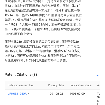
压紧布料时，可在竖直方向上一定范围内相对压脚提耳23
移动，由此针对不同厚度的布料作出调整。压脚主体21在
靠近底部的位置形成有第一垫片214，针杆11穿过第一垫
片214，第一垫片214和压脚提耳23的底部之间设置有复位
弹簧25，保持压脚主体21具有向上移动复位的趋势，当第
一卡块231卡入第一卡槽354内时，复位弹簧25被压缩，当
第一卡块231脱离第一卡槽354时，压脚组件2在复位弹簧
25的作用下向上复位。
压脚主体21的底部设置有第二定位销215，压脚头部22的
顶部开设有在竖直方向上延伸的第二滑槽221，第二定位
销215穿过第二滑槽221并能相对第二滑槽221在竖直方向
上移动，同样可使得压脚主体21和压脚头部22在下降到位
后压紧布料时，针对不同厚度的布料作出调整。
Patent Citations (8)
Publication number
Priority date
Publication date
Assi
JPH0531280A
*
1991-08-02
1993-02-09
Tokai
Sewi
Mach
Ltd