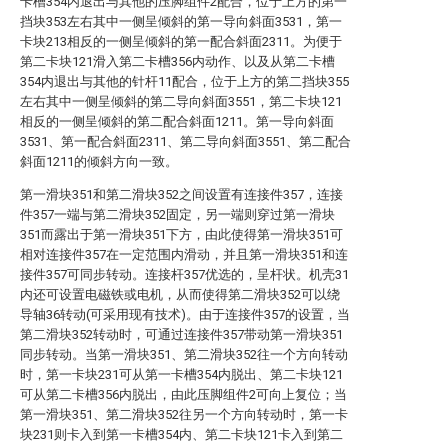
卡槽354内退出与其他的压脚组件2配合，位于上方的第一
挡块353左右其中一侧呈倾斜的第一导向斜面3531，第一
卡块213相反的一侧呈倾斜的第一配合斜面2311。为便于
第二卡块121滑入第二卡槽356内动作、以及从第二卡槽
354内退出与其他的针杆11配合，位于上方的第二挡块355
左右其中一侧呈倾斜的第二导向斜面3551，第二卡块121
相反的一侧呈倾斜的第二配合斜面1211。第一导向斜面
3531、第一配合斜面2311、第二导向斜面3551、第二配合
斜面1211的倾斜方向一致。
第一滑块351和第二滑块352之间设置有连接件357，连接
件357一端与第二滑块352固定，另一端则穿过第一滑块
351而露出于第一滑块351下方，由此使得第一滑块351可
相对连接件357在一定范围内滑动，并且第一滑块351和连
接件357可同步转动。连接杆357优选的，呈杆状。机壳31
内还可设置电磁铁或电机，从而使得第二滑块352可以绕
导轴36转动(可采用现有技术)。由于连接件357的设置，当
第二滑块352转动时，可通过连接件357带动第一滑块351
同步转动。当第一滑块351、第二滑块352往一个方向转动
时，第一卡块231可从第一卡槽354内脱出、第二卡块121
可从第二卡槽356内脱出，由此压脚组件2可向上复位；当
第一滑块351、第二滑块352往另一个方向转动时，第一卡
块231则卡入到第一卡槽354内、第二卡块121卡入到第二