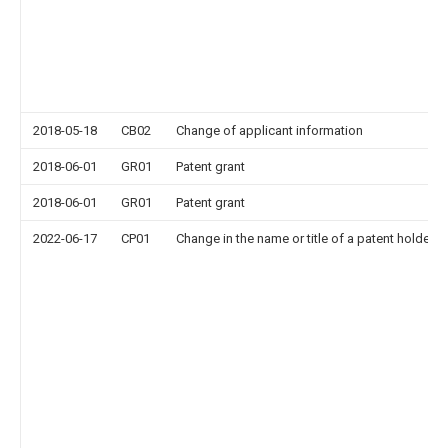
2018-05-18
CB02
Change of applicant information
2018-06-01
GR01
Patent grant
2018-06-01
GR01
Patent grant
2022-06-17
CP01
Change in the name or title of a patent holder