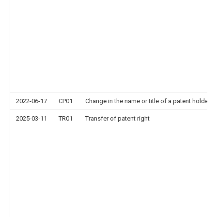
2022-06-17
CP01
Change in the name or title of a patent holder
2025-03-11
TR01
Transfer of patent right