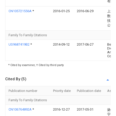
有限
CN105721556A
*
2016-01-25
2016-06-29
上海
数据
技术
公司
Family To Family Citations
US9687419B2
*
2014-09-12
2017-06-27
Becto
Dicki
And
Comp
* Cited by examiner, † Cited by third party
Cited By (5)
Publication number
Priority date
Publication date
Assi
Family To Family Citations
CN106764892A
*
2016-12-27
2017-05-31
扬州
宇照