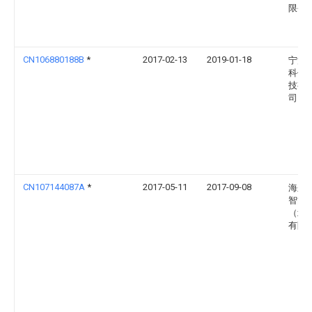
限公
CN106880188B
*
2017-02-13
2019-01-18
宁波
科信
技有
司
CN107144087A
*
2017-05-11
2017-09-08
海尔
智能
（北
有限