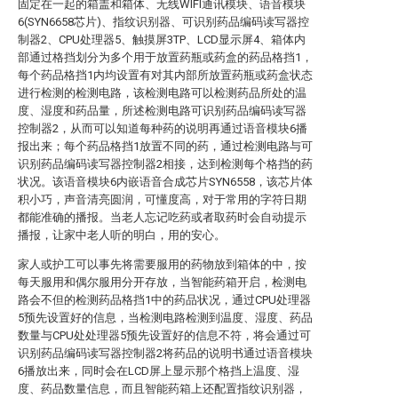
固定在一起的箱盖和箱体、无线WIFI通讯模块、语音模块
6(SYN6658芯片)、指纹识别器、可识别药品编码读写器控
制器2、CPU处理器5、触摸屏3TP、LCD显示屏4、箱体内
部通过格挡划分为多个用于放置药瓶或药盒的药品格挡1，
每个药品格挡1内均设置有对其内部所放置药瓶或药盒状态
进行检测的检测电路，该检测电路可以检测药品所处的温
度、湿度和药品量，所述检测电路可识别药品编码读写器
控制器2，从而可以知道每种药的说明再通过语音模块6播
报出来；每个药品格挡1放置不同的药，通过检测电路与可
识别药品编码读写器控制器2相接，达到检测每个格挡的药
状况。该语音模块6内嵌语音合成芯片SYN6558，该芯片体
积小巧，声音清亮圆润，可懂度高，对于常用的字符日期
都能准确的播报。当老人忘记吃药或者取药时会自动提示
播报，让家中老人听的明白，用的安心。
家人或护工可以事先将需要服用的药物放到箱体的中，按
每天服用和偶尔服用分开存放，当智能药箱开启，检测电
路会不但的检测药品格挡1中的药品状况，通过CPU处理器
5预先设置好的信息，当检测电路检测到温度、湿度、药品
数量与CPU处处理器5预先设置好的信息不符，将会通过可
识别药品编码读写器控制器2将药品的说明书通过语音模块
6播放出来，同时会在LCD屏上显示那个格挡上温度、湿
度、药品数量信息，而且智能药箱上还配置指纹识别器，