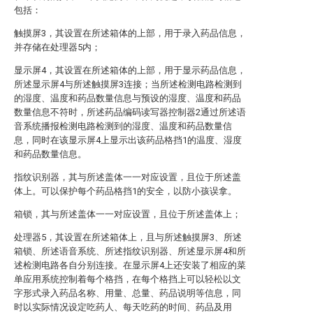
包括：
触摸屏3，其设置在所述箱体的上部，用于录入药品信息，
并存储在处理器5内；
显示屏4，其设置在所述箱体的上部，用于显示药品信息，
所述显示屏4与所述触摸屏3连接；当所述检测电路检测到
的湿度、温度和药品数量信息与预设的湿度、温度和药品
数量信息不符时，所述药品编码读写器控制器2通过所述语
音系统播报检测电路检测到的湿度、温度和药品数量信
息，同时在该显示屏4上显示出该药品格挡1的温度、湿度
和药品数量信息。
指纹识别器，其与所述盖体一一对应设置，且位于所述盖
体上。可以保护每个药品格挡1的安全，以防小孩误拿。
箱锁，其与所述盖体一一对应设置，且位于所述盖体上；
处理器5，其设置在所述箱体上，且与所述触摸屏3、所述
箱锁、所述语音系统、所述指纹识别器、所述显示屏4和所
述检测电路各自分别连接。在显示屏4上还安装了相应的菜
单应用系统控制着每个格挡，在每个格挡上可以轻松以文
字形式录入药品名称、用量、总量、药品说明等信息，同
时以实际情况设定吃药人、每天吃药的时间、药品及用