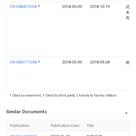
CN108681355A
*
2018-05-09
2018-10-19
武汉
未来
有限
CN108577105A
*
2018-05-09
2018-09-28
南通
* Cited by examiner, † Cited by third party, ‡ Family to family citation
Similar Documents
Publication
Publication Date
Title