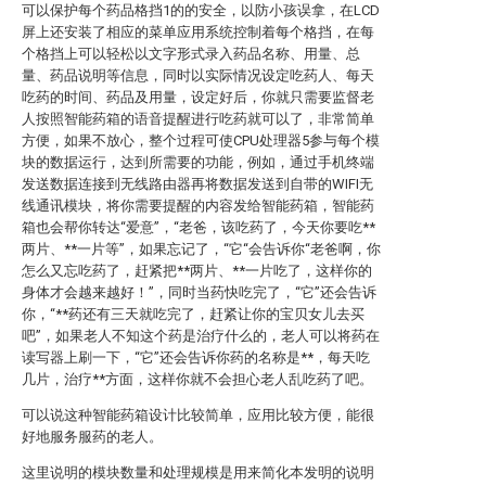
可以保护每个药品格挡1的的安全，以防小孩误拿，在LCD
屏上还安装了相应的菜单应用系统控制着每个格挡，在每
个格挡上可以轻松以文字形式录入药品名称、用量、总
量、药品说明等信息，同时以实际情况设定吃药人、每天
吃药的时间、药品及用量，设定好后，你就只需要监督老
人按照智能药箱的语音提醒进行吃药就可以了，非常简单
方便，如果不放心，整个过程可使CPU处理器5参与每个模
块的数据运行，达到所需要的功能，例如，通过手机终端
发送数据连接到无线路由器再将数据发送到自带的WIFI无
线通讯模块，将你需要提醒的内容发给智能药箱，智能药
箱也会帮你转达“爱意”，“老爸，该吃药了，今天你要吃**
两片、**一片等”，如果忘记了，“它“会告诉你“老爸啊，你
怎么又忘吃药了，赶紧把**两片、**一片吃了，这样你的
身体才会越来越好！”，同时当药快吃完了，“它”还会告诉
你，“**药还有三天就吃完了，赶紧让你的宝贝女儿去买
吧”，如果老人不知这个药是治疗什么的，老人可以将药在
读写器上刷一下，“它”还会告诉你药的名称是**，每天吃
几片，治疗**方面，这样你就不会担心老人乱吃药了吧。
可以说这种智能药箱设计比较简单，应用比较方便，能很
好地服务服药的老人。
这里说明的模块数量和处理规模是用来简化本发明的说明