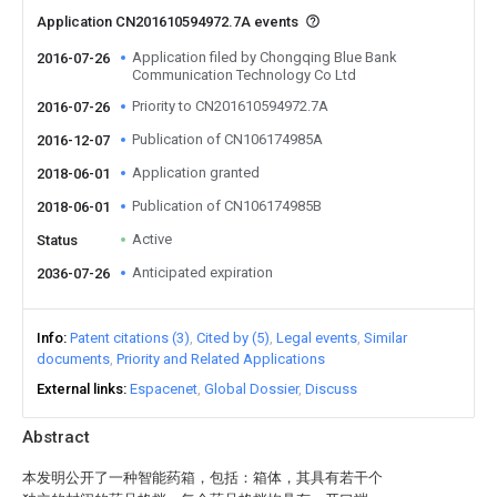
Application CN201610594972.7A events
Application filed by Chongqing Blue Bank
2016-07-26
Communication Technology Co Ltd
Priority to CN201610594972.7A
2016-07-26
Publication of CN106174985A
2016-12-07
Application granted
2018-06-01
Publication of CN106174985B
2018-06-01
Active
Status
Anticipated expiration
2036-07-26
Info
Patent citations (3)
Cited by (5)
Legal events
Similar
documents
Priority and Related Applications
External links
Espacenet
Global Dossier
Discuss
Abstract
本发明公开了一种智能药箱，包括：箱体，其具有若干个