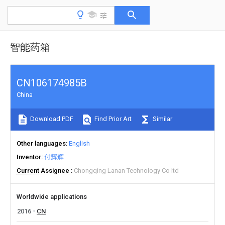
智能药箱
CN106174985B
China
Download PDF
Find Prior Art
Similar
Other languages
English
Inventor
付辉辉
Current Assignee
Chongqing Lanan Technology Co ltd
Worldwide applications
2016
CN