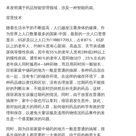
本发明属于药品智能管理领域，涉及一种智能药箱。
背景技术
随着生活水平的不断提高，人们越发注重身体的健康。作
为世界上人口数量最多的国家-中国，最新的一次人口普查
显示，65岁及以上人口为118831709人，占8.87％，65岁
以上的老年人，约80％患有心脏病、高血压、关节炎或糖
尿病等慢性疾病，其中有35％的老年人患有2种或2种以上
的慢性疾病。通常80％的老年人需药物治疗，25％左右的
老年病人同时服用4～6种药物，而且用药时间一般较长，
目前家庭中储药的地方一般是普通的抽屉，各种药品混合
在一起，没有专门的储存环境。在这样的储存环境下，多
种药品难以查找和区别，没有合理放置，过期药也不能很
好的判断出来，不能及时扔掉然后补充新的药品，这样，
很容易发生误服过期药的情况。同时，由于放置在普通的
抽屉中，家中小孩也可以拿到，很容易发生意外。故此，
面对如此庞大的用药人群，如何做到药品的科学有效的管
理和保存，以避免大量误服及滥用药物情况药品事件的发
生是一个亟需解决的问题。
同时，因为目前家庭中储药的地方一般是普通的抽屉，很
多生病的老人都是要吃一大堆的药，由于药的种类太多，