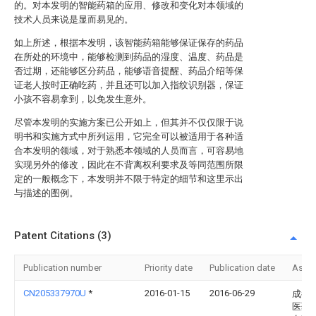
的。对本发明的智能药箱的应用、修改和变化对本领域的
技术人员来说是显而易见的。
如上所述，根据本发明，该智能药箱能够保证保存的药品
在所处的环境中，能够检测到药品的湿度、温度、药品是
否过期，还能够区分药品，能够语音提醒、药品介绍等保
证老人按时正确吃药，并且还可以加入指纹识别器，保证
小孩不容易拿到，以免发生意外。
尽管本发明的实施方案已公开如上，但其并不仅仅限于说
明书和实施方式中所列运用，它完全可以被适用于各种适
合本发明的领域，对于熟悉本领域的人员而言，可容易地
实现另外的修改，因此在不背离权利要求及等同范围所限
定的一般概念下，本发明并不限于特定的细节和这里示出
与描述的图例。
Patent Citations (3)
Publication number
Priority date
Publication date
Assi
CN205337970U
*
2016-01-15
2016-06-29
成都
医药