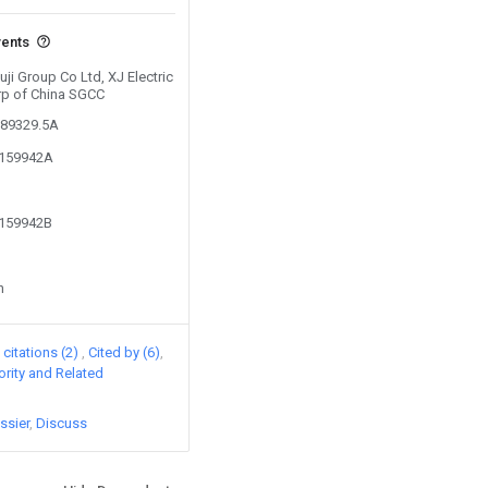
vents
uji Group Co Ltd, XJ Electric
orp of China SGCC
589329.5A
6159942A
6159942B
n
citations (2)
Cited by (6)
iority and Related
ssier
Discuss