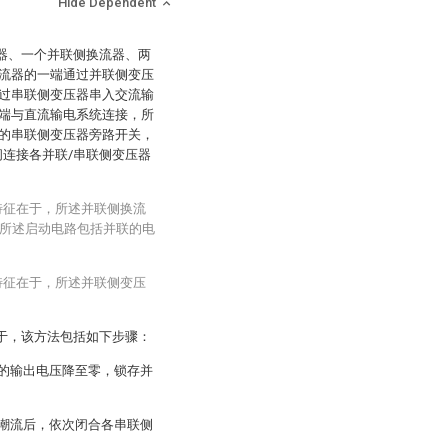
Hide Dependent
变压器、一个并联侧换流器、两
流器的一端通过并联侧变压
过串联侧变压器串入交流输
端与直流输电系统连接，所
的串联侧变压器旁路开关，
闸连接各并联/串联侧变压器
其特征在于，所述并联侧换流
所述启动电路包括并联的电
其特征在于，所述并联侧变压
征在于，该方法包括如下步骤：
器的输出电压降至零，锁存并
的潮流后，依次闭合各串联侧