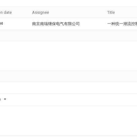
on date
Assignee
Title
04
南京南瑞继保电气有限公司
一种统一潮流控
化》
*