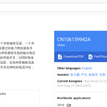
CN106159942A
一个并联侧变压器、一个并
China
器通过转换刀闸连接各并
的串联侧变压器的输出电压
Download PDF
Find Prior
的旁路开关；3)同时将各
换流器，实现串联侧换流器
路开关合闸时的电流冲击，
Other languages
English
Inventor
陈大鹏
严兵
郝俊芳
张群
Current Assignee
Xuji Group Co L
Grid Corp of China SGCC
works
Worldwide applications
2016
CN