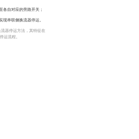
移至各自对应的旁路开关；
，实现串联侧换流器停运。
侧换流器停运方法，其特征在
停运流程。