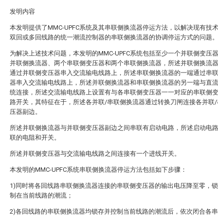
发明内容
本发明提供了MMC-UPFC系统及其串联侧换流器停运方法，以解决现有技
双回或多回线路的统一潮流控制器的串联侧换流器的协调停运方式的问题
为解决上述技术问题，本发明的MMC-UPFC系统包括至少一个并联侧变压
并联侧换流器、两个串联侧变压器和两个串联侧换流器，所述并联侧换流
通过并联侧变压器串入交流输电线路上，所述串联侧换流器的一端通过串
器串入交流输电线路上，所述并联侧换流器和串联侧换流器的另一端与直
统连接，所述交流输电线路上设置有与各串联侧变压器一一对应的串联侧
路开关，其特征在于，所述各并联/串联侧换流器通过转换刀闸连接各并联/
压器副边。
所述并联侧换流器与并联侧变压器副边之间串联有启动电路，所述启动电
联的电阻和开关。
所述并联侧变压器与交流输电线路之间连接有一个进线开关。
本发明的MMC-UPFC系统串联侧换流器停运方法包括如下步骤：
1)同时将各回线路串联侧换流器连接的串联侧变压器的输出电压降至零，
制在当前线路的潮流；
2)各回线路的串联侧换流器均锁存并控制当前线路的潮流后，依次闭合各