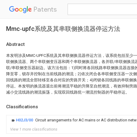
Patents
Mmc‑upfc系统及其串联侧换流器停运方法
Abstract
本发明涉及MMC‑UPFC系统及其串联侧换流器停运方法，该系统包括至少
联侧换流器、两个串联侧变压器和两个串联侧换流器，各并联/串联侧换流
联/串联侧变压器副边。该方法包括：1)同时将各回线路串联侧换流器连接
降至零，锁存并控制在当前线路的潮流；2)依次闭合各串联侧变压器一次侧
回线路的潮流全部转移至各自对应的旁路开关；4)闭锁各回线路的串联侧
停运。本发明的换流器退出前将潮流平稳的升降至自然潮流，有效抑制旁
减小交流线路的潮流振荡，实现双回线路统一潮流控制器的平稳停运。
Classifications
H02J3/00
Circuit arrangements for AC mains or AC distribution net
View 1 more classifications