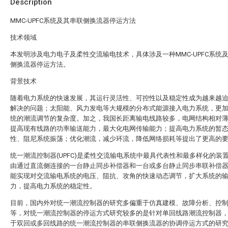
Description
MMC-UPFC系统及其串联侧换流器停运方法
技术领域
本发明涉及电力电子及柔性交流输电技术，具体涉及一种MMC-UPFC系统
侧换流器停运方法。
背景技术
随着电力系统的快速发展，其运行灵活性、可控性以及稳定性成为越来越
解决的问题；太阳能、风力发电等大规模的分布式能源接入电力系统，更
统的潮流调节的复杂度。加之，我国长距离输电线路较多，电网结构相对
提高现有线路的功率输送能力，最大化电网传输能力；提高电力系统的暂
性、阻尼系统振荡；优化潮流，减少环流，降低网络损耗等提出了更高的
统一潮流控制器(UPFC)是柔性交流输电系统中最具代表性和最多样化的装
由通过直流侧连接的一台静止同步补偿器和一台或多台静止同步串联补偿
能实现对交流输电系统的电压、阻抗、攻角的快速动态调节，扩大系统的
力，提高电力系统的稳定性。
目前，国内外对统一潮流控制器的研究多偏重于仿真建模、故障分析、控
等，对统一潮流控制器的停运方式研究较多的是针对单回线路潮流控制器
于双回或多回线路的统一潮流控制器的串联侧换流器的协调停运方式的研