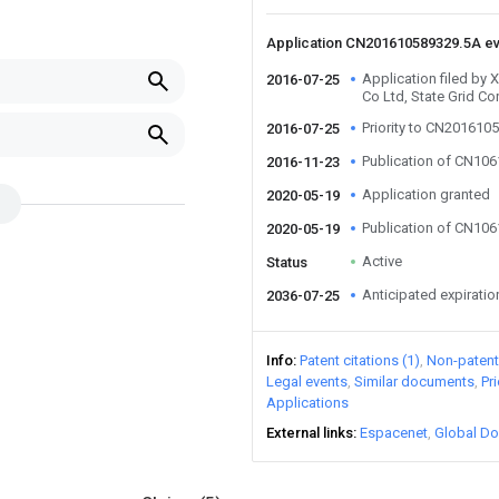
Application CN201610589329.5A e
Application filed by X
2016-07-25
Co Ltd, State Grid C
Priority to CN201610
2016-07-25
Publication of CN10
2016-11-23
Application granted
2020-05-19
Publication of CN10
2020-05-19
Active
Status
Anticipated expiratio
2036-07-25
Info
Patent citations (1)
Non-patent 
Legal events
Similar documents
Pr
Applications
External links
Espacenet
Global Do