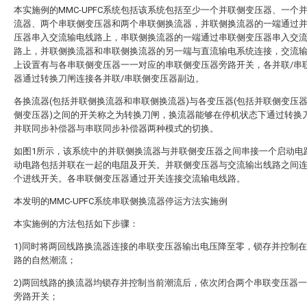
本实施例的MMC-UPFC系统包括该系统包括至少一个并联侧变压器、一个
流器、两个串联侧变压器和两个串联侧换流器，并联侧换流器的一端通过
压器串入交流输电线路上，串联侧换流器的一端通过串联侧变压器串入交
路上，并联侧换流器和串联侧换流器的另一端与直流输电系统连接，交流
上设置有与各串联侧变压器一一对应的串联侧变压器旁路开关，各并联/串
器通过转换刀闸连接各并联/串联侧变压器副边。
各换流器(包括并联侧换流器和串联侧换流器)与各变压器(包括并联侧变压
侧变压器)之间的开关称之为转换刀闸，换流器能够在停机状态下通过转换
并联同步补偿器与串联同步补偿器两种模式的切换。
如图1所示，该系统中的并联侧换流器与并联侧变压器之间串接一个启动电
动电路包括并联在一起的电阻及开关。并联侧变压器与交流输出线路之间
个进线开关。各串联侧变压器通过开关连接交流输电线路。
本发明的MMC-UPFC系统串联侧换流器停运方法实施例
本实施例的方法包括如下步骤：
1)同时将两回线路换流器连接的串联变压器输出电压降至零，锁存并控制
路的自然潮流；
2)两回线路的换流器均锁存并控制当前潮流后，依次闭合两个串联变压器
旁路开关；