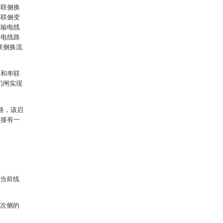
并联侧换
并联侧变
流输电线
输电线路
联侧换流
器和串联
刀闸实现
路，该启
连接有一
在当前线
一次侧的