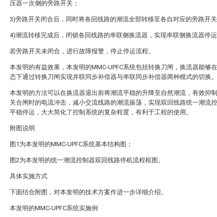
压器一次侧的旁路开关；
3)旁路开关闭合后，同时将各回线路的潮流全部转移至各自对应的旁路开
4)潮流转移完成后，闭锁各回线路的串联侧换流器，实现串联侧换流器停
若旁路开关未闭合，进行故障报警，停止停运流程。
本发明的有益效果，本发明的MMC-UPFC系统包括转换刀闸，换流器能够
态下通过转换刀闸实现并联同步补偿器与串联同步补偿器两种模式的切换
本发明的方法可以在换流器退出前将潮流平稳的升降至自然潮流，有效抑
关合闸时的电流冲击，减小交流线路的潮流振荡，实现双回线路统一潮流
平稳停运，大大简化了控制系统的复杂程度，有利于工程的使用。
附图说明
图1为本发明的MMC-UPFC系统基本结构图；
图2为本发明的统一潮流控制器双回线路停机流程框图。
具体实施方式
下面结合附图，对本发明的技术方案作进一步详细介绍。
本发明的MMC-UPFC系统实施例