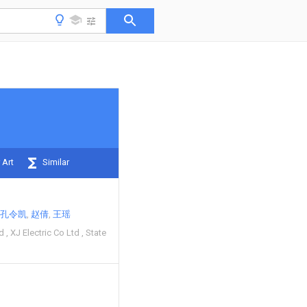
 Art
Similar
孔令凯
赵倩
王瑶
td
XJ Electric Co Ltd
State