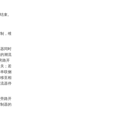
程结束。
控制，维
压器同时
路的潮流
旁路开
开关；若
个串联侧
转移至相
换流器停
制旁路开
控制器的