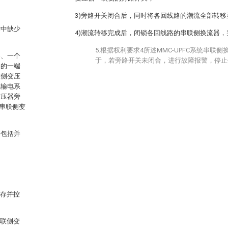
3)旁路开关闭合后，同时将各回线路的潮流全部转
术中缺少
4)潮流转移完成后，闭锁各回线路的串联侧换流器
。
5.根据权利要求4所述MMC-UPFC系统串联
器、一个
于，若旁路开关未闭合，进行故障报警，停止
器的一端
联侧变压
流输电系
变压器旁
串联侧变
路包括并
锁存并控
串联侧变