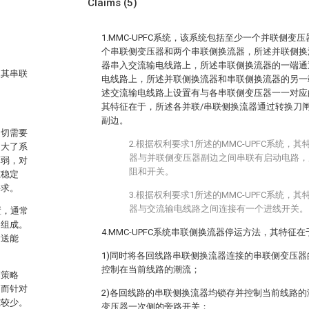
Claims
(5)
1.MMC-UPFC系统，该系统包括至少一个并联侧
个串联侧变压器和两个串联侧换流器，所述并联侧换
器串入交流输电线路上，所述串联侧换流器的一端通
及其串联
电线路上，所述并联侧换流器和串联侧换流器的另一
述交流输电线路上设置有与各串联侧变压器一一对应
其特征在于，所述各并联/串联侧换流器通过转换刀
副边。
迫切需要
2.根据权利要求1所述的MMC-UPFC系统，
加大了系
器与并联侧变压器副边之间串联有启动电路，
薄弱，对
阻和开关。
态稳定
要求。
3.根据权利要求1所述的MMC-UPFC系统，
器与交流输电线路之间连接有一个进线开关。
置，通常
器组成。
4.MMC-UPFC系统串联侧换流器停运方法，其特
输送能
1)同时将各回线路串联侧换流器连接的串联侧变压
控制在当前线路的潮流；
制策略
，而针对
2)各回线路的串联侧换流器均锁存并控制当前线路
究较少。
变压器一次侧的旁路开关；