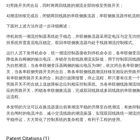
3)旁路开关闭合后，同时将两回线路的潮流全部转移至旁路开关；
4)潮流转移完成后，闭锁两回线路的串联侧换流器，串联侧换流器停机流
下面对上述方法作进一步详细阐述：
停机前统一潮流控制器系统处于稳态，并联侧换流器采用定电压与定无功
持系统所需直流电压稳定。双回串联侧换流器均处于线路潮流控制模式。
运行人员下发停机命令，统一潮流控制器接收到停机命令后，各串联侧变
降低各自阀侧的输出电压，并锁存当前线路潮流实际值，用于控制双回线
为自然潮流；当各串联侧变压器阀侧的输出电压为0时，依次闭合各串联侧
关，当各串联侧旁路开关闭合后，将各串联侧线路潮流转移至相应的旁路
有串联侧旁路开关未闭合，则进行故障报警，停止流程，即只要有任意一
旁路开关不闭合就上送故障标志位到相应控制系统。当各串联侧线路潮流
应的旁路开关，闭锁各串联侧换流器，完成双回线路或多回线路的串联侧
运流程。
本发明的方法可以在换流器退出前将潮流平稳的升降至自然潮流，有效抑
关合闸时的电流冲击，减小交流线路的潮流振荡，实现双回线路统一潮流
平稳停运，大大简化了控制系统的复杂程度，有利于工程的使用。
Patent Citations (1)