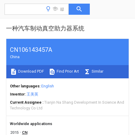
一种汽车制动真空助力器系统
CN106143457A
China
Download PDF
Find Prior Art
Similar
Other languages
English
Inventor
王美英
Current Assignee
Tianjin Na Shang Development In Science And
Technology Co Ltd
Worldwide applications
2015
CN