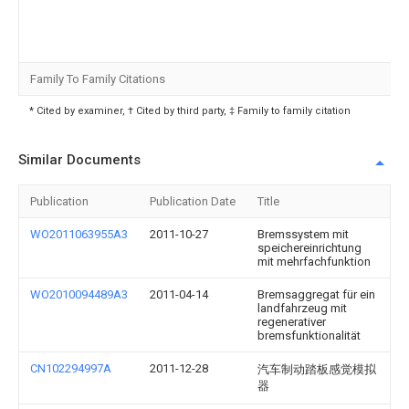
Family To Family Citations
* Cited by examiner, † Cited by third party, ‡ Family to family citation
Similar Documents
Publication
Publication Date
Title
WO2011063955A3
2011-10-27
Bremssystem mit
speichereinrichtung
mit mehrfachfunktion
WO2010094489A3
2011-04-14
Bremsaggregat für ein
landfahrzeug mit
regenerativer
bremsfunktionalität
CN102294997A
2011-12-28
汽车制动踏板感觉模拟
器