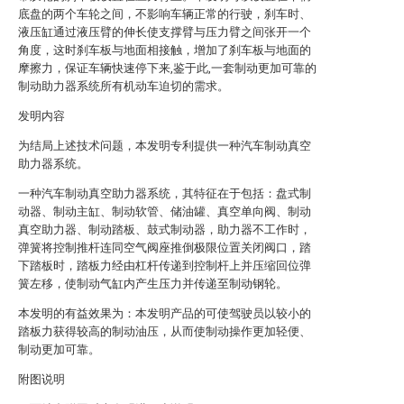
底盘的两个车轮之间，不影响车辆正常的行驶，刹车时、
液压缸通过液压臂的伸长使支撑臂与压力臂之间张开一个
角度，这时刹车板与地面相接触，增加了刹车板与地面的
摩擦力，保证车辆快速停下来,鉴于此,一套制动更加可靠的
制动助力器系统所有机动车迫切的需求。
发明内容
为结局上述技术问题，本发明专利提供一种汽车制动真空
助力器系统。
一种汽车制动真空助力器系统，其特征在于包括：盘式制
动器、制动主缸、制动软管、储油罐、真空单向阀、制动
真空助力器、制动踏板、鼓式制动器，助力器不工作时，
弹簧将控制推杆连同空气阀座推倒极限位置关闭阀口，踏
下踏板时，踏板力经由杠杆传递到控制杆上并压缩回位弹
簧左移，使制动气缸内产生压力并传递至制动钢轮。
本发明的有益效果为：本发明产品的可使驾驶员以较小的
踏板力获得较高的制动油压，从而使制动操作更加轻便、
制动更加可靠。
附图说明