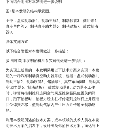
下面结合附图对本发明进一步说明
图1是本发明的结构示意图。
图中，盘式制动器1、制动主缸2、制动软管3、储油罐4、
真空单向阀5、制动真空助力器6、制动踏板7、鼓式制动
器8。
具体实施方式
以下结合附图对本发明做进一步描述：
参照图1对本发明的机油泵实施例做进一步说明：
为实现上述目的，本发明采用以下技术方案来实现：本发
明的一种汽车制动真空助力器系统，包括：盘式制动器1、
制动主缸2、制动软管3、储油罐4、真空单向阀5、制动真
空 助力器6、制动踏板7、鼓式制动器8，助力器不工作
时，弹簧将控制推杆连同空气阀座推倒极限位置关闭阀
口，踏下踏板时，踏板力经由杠杆传递到控制杆上并压缩
回位弹簧左移，使制动气缸内产生压力并传递至制动钢
轮。
利用本发明所述的技术方案，或本领域的技术人员在本发
明技术方案的启发下，设计出类似的技术方案，而达到上