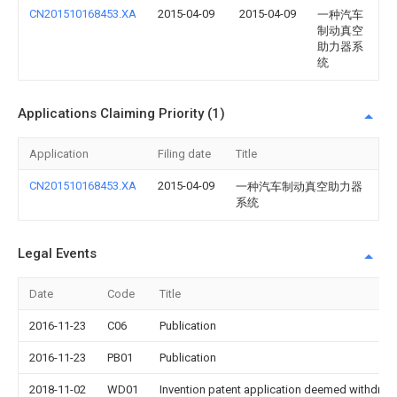
CN201510168453.XA
2015-04-09
2015-04-09
一种汽车
制动真空
助力器系
统
Applications Claiming Priority (1)
Application
Filing date
Title
CN201510168453.XA
2015-04-09
一种汽车制动真空助力器
系统
Legal Events
Date
Code
Title
2016-11-23
C06
Publication
2016-11-23
PB01
Publication
2018-11-02
WD01
Invention patent application deemed withdrawn