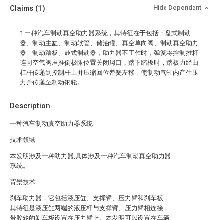
Claims
(1)
Hide Dependent
1.一种汽车制动真空助力器系统，其特征在于包括：盘式制动
器、制动主缸、制动软管、储油罐、真空单向阀、制动真空助力
器、制动踏板、鼓式制动器，助力器不工作时，弹簧将控制推杆
连同空气阀座推倒极限位置关闭阀口，踏下踏板时，踏板力经由
杠杆传递到控制杆上并压缩回位弹簧左移，使制动气缸内产生压
力并传递至制动钢轮。
Description
一种汽车制动真空助力器系统
技术领域
本发明涉及一种助力器,具体涉及一种汽车制动真空助力器
系统。
背景技术
刹车助力器，它包括液压缸、支撑臂、压力臂和刹车板，
其特征是液压缸两端的液压杆与支撑臂、压力臂相连接，
带胶轮的刹车板设置在压力臂上。本发明可以设置在车辆