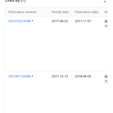
Cited By (7)
Publication number
Priority date
Publication date
Assi
CN107322418A
*
2017-06-23
2017-11-07
南京
大学
CN108115549A
*
2017-12-13
2018-06-05
南京
大学