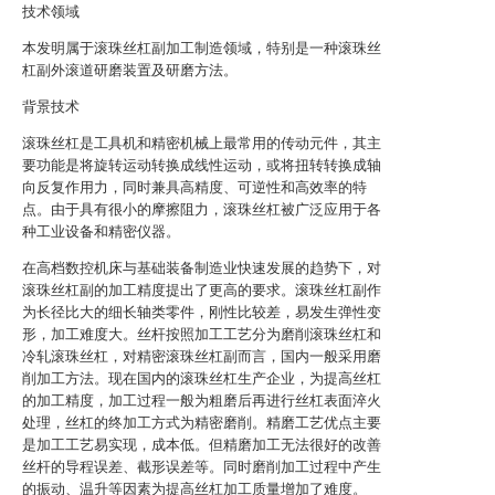
技术领域
本发明属于滚珠丝杠副加工制造领域，特别是一种滚珠丝
杠副外滚道研磨装置及研磨方法。
背景技术
滚珠丝杠是工具机和精密机械上最常用的传动元件，其主
要功能是将旋转运动转换成线性运动，或将扭转转换成轴
向反复作用力，同时兼具高精度、可逆性和高效率的特
点。由于具有很小的摩擦阻力，滚珠丝杠被广泛应用于各
种工业设备和精密仪器。
在高档数控机床与基础装备制造业快速发展的趋势下，对
滚珠丝杠副的加工精度提出了更高的要求。滚珠丝杠副作
为长径比大的细长轴类零件，刚性比较差，易发生弹性变
形，加工难度大。丝杆按照加工工艺分为磨削滚珠丝杠和
冷轧滚珠丝杠，对精密滚珠丝杠副而言，国内一般采用磨
削加工方法。现在国内的滚珠丝杠生产企业，为提高丝杠
的加工精度，加工过程一般为粗磨后再进行丝杠表面淬火
处理，丝杠的终加工方式为精密磨削。精磨工艺优点主要
是加工工艺易实现，成本低。但精磨加工无法很好的改善
丝杆的导程误差、截形误差等。同时磨削加工过程中产生
的振动、温升等因素为提高丝杠加工质量增加了难度。