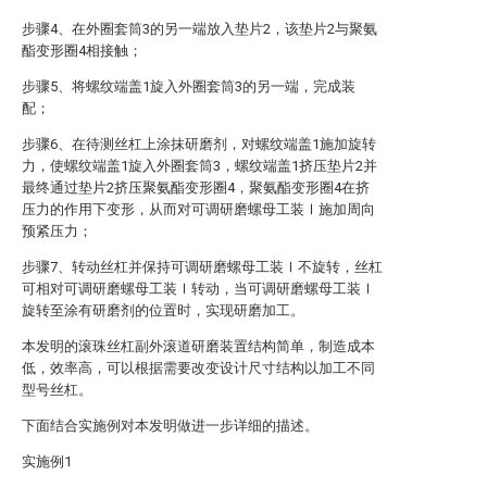
步骤4、在外圈套筒3的另一端放入垫片2，该垫片2与聚氨
酯变形圈4相接触；
步骤5、将螺纹端盖1旋入外圈套筒3的另一端，完成装
配；
步骤6、在待测丝杠上涂抹研磨剂，对螺纹端盖1施加旋转
力，使螺纹端盖1旋入外圈套筒3，螺纹端盖1挤压垫片2并
最终通过垫片2挤压聚氨酯变形圈4，聚氨酯变形圈4在挤
压力的作用下变形，从而对可调研磨螺母工装Ⅰ施加周向
预紧压力；
步骤7、转动丝杠并保持可调研磨螺母工装Ⅰ不旋转，丝杠
可相对可调研磨螺母工装Ⅰ转动，当可调研磨螺母工装Ⅰ
旋转至涂有研磨剂的位置时，实现研磨加工。
本发明的滚珠丝杠副外滚道研磨装置结构简单，制造成本
低，效率高，可以根据需要改变设计尺寸结构以加工不同
型号丝杠。
下面结合实施例对本发明做进一步详细的描述。
实施例1