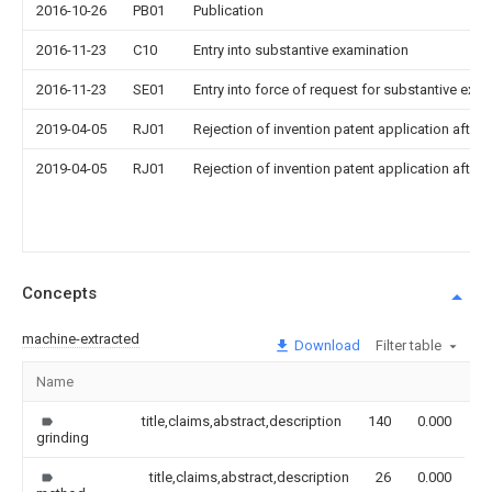
2016-10-26
PB01
Publication
2016-11-23
C10
Entry into substantive examination
2016-11-23
SE01
Entry into force of request for substantive exa
2019-04-05
RJ01
Rejection of invention patent application after 
2019-04-05
RJ01
Rejection of invention patent application after 
Concepts
machine-extracted
Download
Filter table
Name
I
title,claims,abstract,description
140
0.000
grinding
title,claims,abstract,description
26
0.000