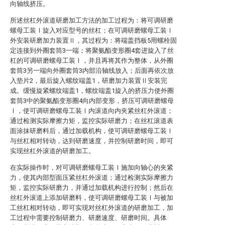
向轴线挤压。
所述丝杠外滚道研磨加工方法的加工过程为：将可调研磨
螺母工装Ⅰ旋入对应型号的丝杠；在可调研磨螺母工装Ⅰ
外安装研磨加力装置Ⅱ，其过程为：将端盖挡板5用螺栓固
定连接到外圈套筒3一端；将聚氨酯变形圈4套进旋入了丝
杠的可调研磨螺母工装Ⅰ，并且再将其作为整体，从外圈
套筒3另一端向外圈套筒3内部沿轴线放入；后面再依次放
入垫片2，最后旋入螺纹端盖1，研磨加力装置Ⅱ安装完
成。缓慢旋紧螺纹端盖1，螺纹端盖1旋入的挤压力使外圈
套筒3中的聚氨酯变形圈4向内部变形，挤压可调研磨螺母
Ⅰ，使可调研磨螺母工装Ⅰ内滚道向内夹紧丝杠外滚道；
通过检测实际摩擦力矩，监控实际研磨力；在丝杠滚道表
面涂抹研磨料后，通过加载机构，使可调研磨螺母工装Ⅰ
与丝杠相对转动，达到研磨速度，并控制研磨时间，即可
实现丝杠外滚道的研磨加工。
在实际操作时，对可调研磨螺母工装Ⅰ施加向轴心的夹紧
力，使其内部型面压紧丝杠外滚道；通过检测实际摩擦力
矩，监控实际研磨力，并通过加载机构进行控制；然后在
丝杠外滚道上添加研磨料，使可调研磨螺母工装Ⅰ与被加
工丝杠相对转动，即可实现对丝杠外滚道的研磨加工，加
工过程中需要控制研磨力、研磨速度、研磨时间。具体