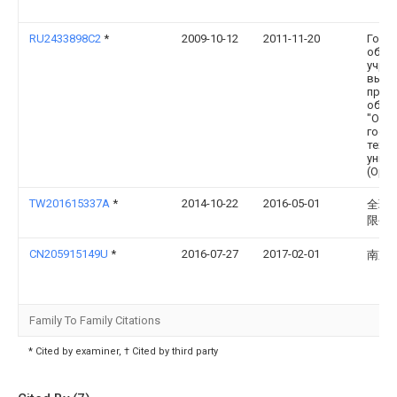
RU2433898C2
*
2009-10-12
2011-11-20
Госу
обра
учре
высш
проф
обра
"Орл
госу
техн
унив
(Оре
TW201615337A
*
2014-10-22
2016-05-01
全球
限公
CN205915149U
*
2016-07-27
2017-02-01
南京
Family To Family Citations
* Cited by examiner, † Cited by third party