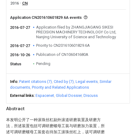
2016
CN
Application CN201610601829.6A events
Application filed by ZHANGJIAGANG SIKESI
2016-07-27
PRECISION MACHINERY TECHNOLOGY Co Ltd,
Nanjing University of Science and Technology
Priority to CN201610601829.6A
2016-07-27
Publication of CN106041680A
2016-10-26
Pending
Status
Info
Patent citations (7)
Cited by (7)
Legal events
Similar
documents
Priority and Related Applications
External links
Espacenet
Global Dossier
Discuss
Abstract
本发明公开了一种滚珠丝杠副外滚道研磨装置及研磨方
法，所述装置包括可调研磨螺母工装与研磨加力装置，所
述可调研磨螺母工装套在待加工滚珠丝杠上，该可调研磨