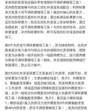
本发明的装置包括轴向带有缝隙的可调研磨螺母工装Ⅰ，
其内部型面能够与待加工丝杠外滚道形成配合；利用研磨
加力装置Ⅱ对可调研磨螺母工装Ⅰ施加向轴心的夹紧力，
使其内部型面压紧丝杠外滚道；通过检测实际摩擦力矩，
监控实际研磨力；然后在丝杠外滚道上添加研磨料，通过
加载机构，使可调研磨螺母工装Ⅰ与丝杠相对转动，达到
研磨速度，并控制研磨时间，即可实现丝杠外滚道的研磨
加工。
图2中为所述可调研磨螺母工装Ⅰ，其为铸铁材料。在其外
圆表面共有六条均匀错位分布的缝隙径向贯穿螺母，缝隙
长度为从螺母一端开始到另一端圆周槽为止，设计圆周槽
为降低可调研磨螺母工装Ⅰ刚性。并且缝隙的圆周槽端打
有圆通孔，防止应力集中。
图3为丝杠外滚道研磨工艺装备的工作原理。由图可知，所
述研磨加力装置Ⅱ，主要由螺纹端盖1、垫片2、外圈套筒
3、聚氨酯变形圈4、端盖挡板5组成。所述研磨加力装置
Ⅱ工作原理：将端盖挡板5用螺栓固定连接到外圈套筒3一
端；从另一端依次向外圈套筒3内部放入包裹有可调研磨螺
母工装Ⅰ的聚氨酯变形圈4、垫片2，最后旋入螺纹端盖
1；螺纹端盖1旋入的挤压力使外圈套筒3中的聚氨酯变形
圈4向内部变形，挤压可调研磨螺母工装Ⅰ，使其内部型面