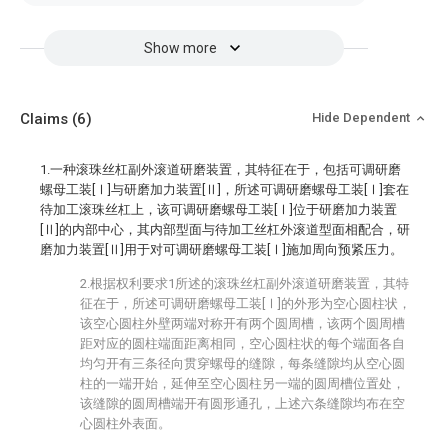
Show more
Claims
(6)
Hide Dependent
1.一种滚珠丝杠副外滚道研磨装置，其特征在于，包括可调研磨
螺母工装[Ⅰ]与研磨加力装置[Ⅱ]，所述可调研磨螺母工装[Ⅰ]套在
待加工滚珠丝杠上，该可调研磨螺母工装[Ⅰ]位于研磨加力装置
[Ⅱ]的内部中心，其内部型面与待加工丝杠外滚道型面相配合，研
磨加力装置[Ⅱ]用于对可调研磨螺母工装[Ⅰ]施加周向预紧压力。
2.根据权利要求1所述的滚珠丝杠副外滚道研磨装置，其特
征在于，所述可调研磨螺母工装[Ⅰ]的外形为空心圆柱状，
该空心圆柱外壁两端对称开有两个圆周槽，该两个圆周槽
距对应的圆柱端面距离相同，空心圆柱状的每个端面各自
均匀开有三条径向贯穿螺母的缝隙，每条缝隙均从空心圆
柱的一端开始，延伸至空心圆柱另一端的圆周槽位置处，
该缝隙的圆周槽端开有圆形通孔，上述六条缝隙均布在空
心圆柱外表面。