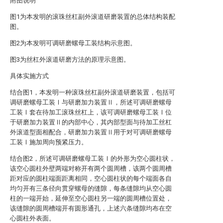
附图说明
图1为本发明的滚珠丝杠副外滚道研磨装置的总体结构装配
图。
图2为本发明可调研磨螺母工装结构示意图。
图3为丝杠外滚道研磨方法的原理示意图。
具体实施方式
结合图1，本发明一种滚珠丝杠副外滚道研磨装置，包括可
调研磨螺母工装Ⅰ与研磨加力装置Ⅱ，所述可调研磨螺母
工装Ⅰ套在待加工滚珠丝杠上，该可调研磨螺母工装Ⅰ位
于研磨加力装置Ⅱ的内部中心，其内部型面与待加工丝杠
外滚道型面相配合，研磨加力装置Ⅱ用于对可调研磨螺母
工装Ⅰ施加周向预紧压力。
结合图2，所述可调研磨螺母工装Ⅰ的外形为空心圆柱状，
该空心圆柱外壁两端对称开有两个圆周槽，该两个圆周槽
距对应的圆柱端面距离相同，空心圆柱状的每个端面各自
均匀开有三条径向贯穿螺母的缝隙，每条缝隙均从空心圆
柱的一端开始，延伸至空心圆柱另一端的圆周槽位置处，
该缝隙的圆周槽端开有圆形通孔，上述六条缝隙均布在空
心圆柱外表面。