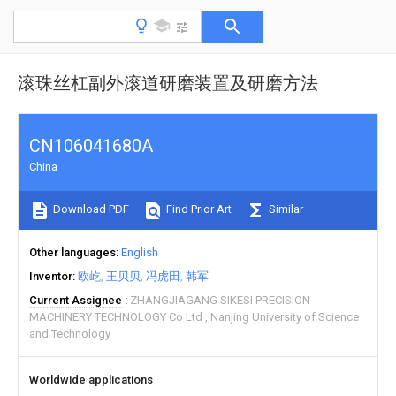
滚珠丝杠副外滚道研磨装置及研磨方法
CN106041680A
China
Download PDF
Find Prior Art
Similar
Other languages
English
Inventor
欧屹
王贝贝
冯虎田
韩军
Current Assignee
ZHANGJIAGANG SIKESI PRECISION
MACHINERY TECHNOLOGY Co Ltd
Nanjing University of Science
and Technology
Worldwide applications