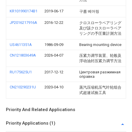
KR101990174B1
2019-06-17
구름 베어링
JP2016217916A
2016-12-22
クロスローラベアリング
及び該クロスローラベア
リングの予圧量計測方法
US4611351A
1986-09-09
Bearing mounting device
CN121803649A
2026-04-07
压紧力调节装置、轮毂及
浮动油封压紧力调节方法
RU175625U1
2017-12-12
Центровая разжимная
оправка
CN210290231U
2020-04-10
蒸汽压缩机压气叶轮组合
式超速试验工具
Priority And Related Applications
Priority Applications (1)