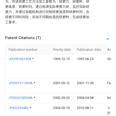
为：所述研磨工艺方法加工参数为：研磨力、研磨料、研
磨速度、研磨时间。通过检测实际摩擦力矩，监控实际研
磨力，并通过加载机构进行控制研磨速度和研磨时间；在
研磨不同时间段，添加不同颗粒度的研磨料，完成研磨加
工要求。
Patent Citations (7)
Publication number
Priority date
Publication date
Assi
JPH09166193A
*
1995-12-15
1997-06-24
Shige
JP2001311459A
*
2001-03-12
2001-11-09
Fanuc
JP2004108538A
*
2002-09-20
2004-04-08
Nsk L
JP4523304B2
*
2004-03-10
2010-08-11
ケー
社