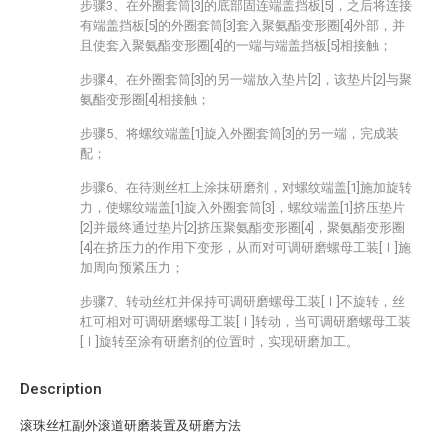
步骤3、在外圈套筒[3]的底部固连端盖挡板[5]，之后将连接
有端盖挡板[5]的外圈套筒[3]套入聚氨酯变形圈[4]外部，并
且使套入聚氨酯变形圈[4]的一端与端盖挡板[5]相接触；
步骤4、在外圈套筒[3]的另一端放入垫片[2]，该垫片[2]与聚
氨酯变形圈[4]相接触；
步骤5、将螺纹端盖[1]旋入外圈套筒[3]的另一端，完成装
配；
步骤6、在待测丝杠上涂抹研磨剂，对螺纹端盖[1]施加旋转
力，使螺纹端盖[1]旋入外圈套筒[3]，螺纹端盖[1]挤压垫片
[2]并最终通过垫片[2]挤压聚氨酯变形圈[4]，聚氨酯变形圈
[4]在挤压力的作用下变形，从而对可调研磨螺母工装[Ⅰ]施
加周向预紧压力；
步骤7、转动丝杠并保持可调研磨螺母工装[Ⅰ]不旋转，丝
杠可相对可调研磨螺母工装[Ⅰ]转动，当可调研磨螺母工装
[Ⅰ]旋转至涂有研磨剂的位置时，实现研磨加工。
Description
滚珠丝杠副外滚道研磨装置及研磨方法