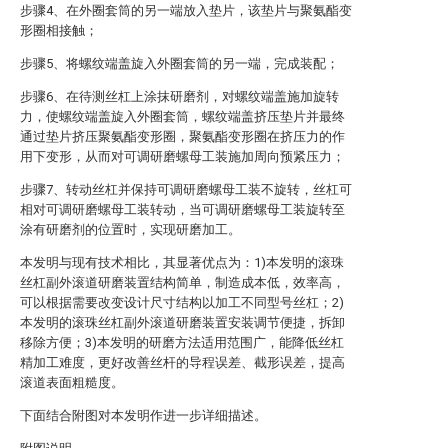
步骤4、在外圈套筒的另一端放入垫片，该垫片与聚氨酯变
形圈相接触；
步骤5、将螺纹端盖旋入外圈套筒的另一端，完成装配；
步骤6、在待测丝杠上涂抹研磨剂，对螺纹端盖施加旋转
力，使螺纹端盖旋入外圈套筒，螺纹端盖挤压垫片并最终
通过垫片挤压聚氨酯变形圈，聚氨酯变形圈在挤压力的作
用下变形，从而对可调研磨螺母工装施加周向预紧压力；
步骤7、转动丝杠并保持可调研磨螺母工装不旋转，丝杠可
相对可调研磨螺母工装转动，当可调研磨螺母工装旋转至
涂有研磨剂的位置时，实现研磨加工。
本发明与现有技术相比，其显著优点为：1)本发明的滚珠
丝杠副外滚道研磨装置结构简单，制造成本低，效率高，
可以根据需要改变设计尺寸结构以加工不同型号丝杠；2)
本发明的滚珠丝杠副外滚道研磨装置安装调节便捷，拆卸
移除方便；3)本发明的研磨方法适用范围广，能降低丝杠
精加工难度，更好改善丝杆的导程误差、截形误差，提高
滚道表面粗糙度。
下面结合附图对本发明作进一步详细描述。